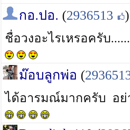
กอ.ปอ.
(
2936513
)
ชื่อวงอะไรเหรอครับ....
ม๊อบลูกพ่อ
(
293651
ได้อารมณ์มากครับ อย่า