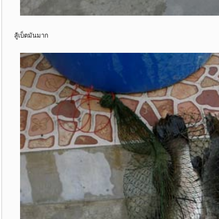
สู้เบ็ตมันมาก