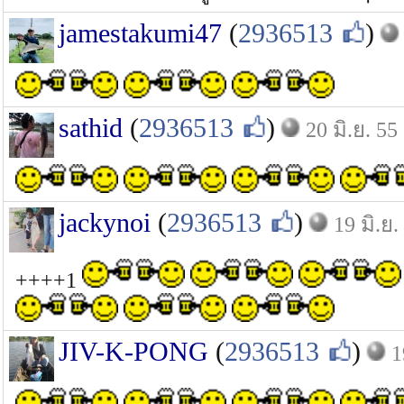
jamestakumi47
(
2936513
)
sathid
(
2936513
)
20 มิ.ย. 55
jackynoi
(
2936513
)
19 มิ.ย.
++++1
JIV-K-PONG
(
2936513
)
1