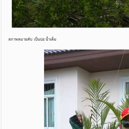
สภาพหมายคับ เป็นบ่อ น้ำเค็ม