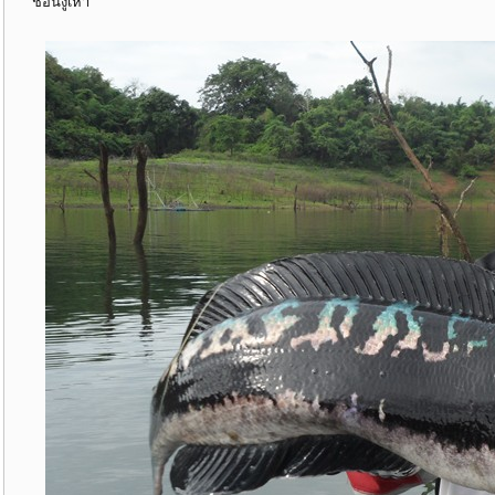
ช่อนงูเห่า