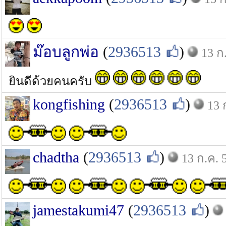
ม๊อบลูกพ่อ
(
2936513
)
13 ก
ยินดีด้วยคนครับ
kongfishing
(
2936513
)
13 
chadtha
(
2936513
)
13 ก.ค. 
jamestakumi47
(
2936513
)