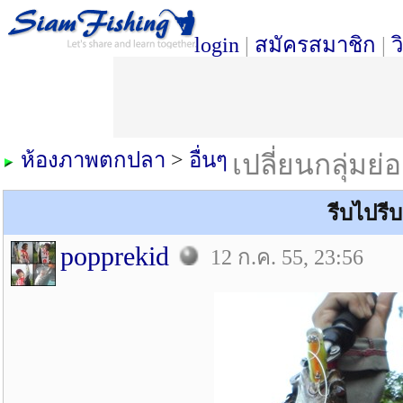
login
|
สมัครสมาชิก
|
ว
ห้องภาพตกปลา
>
อื่นๆ
เปลี่ยนกลุ่มย่
รีบไปรี
popprekid
12 ก.ค. 55, 23:56