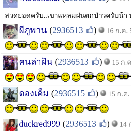
สวดยอดครับ..เขาแหลมฝนตกป่าวครับน้า 
ผีภูพาน
(
2936513
)
16 ก.ค. 
ฅนล่าฝัน
(
2936513
)
15 ก.ค
ดองเค็ม
(
2936515
)
15 ก.ค.
duckred999
(
2936513
)
14 