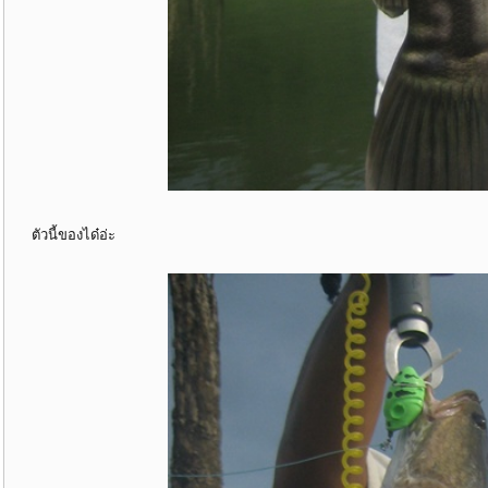
ตัวนี้ของได๋อ่ะ