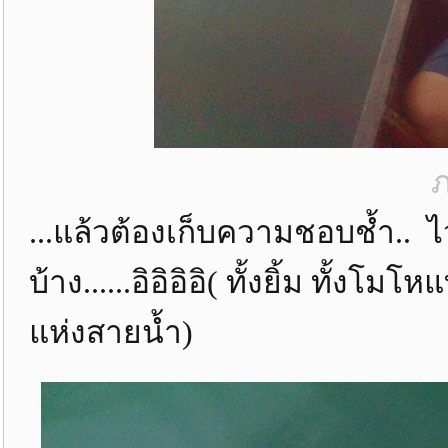
ภ
...แล้วต้องเก็บความชอบช้ำ.. 
บ้าง......อิอิอิอิ( ทั้งยิ้ม ทั้ง
แห่งสายน้ำ)