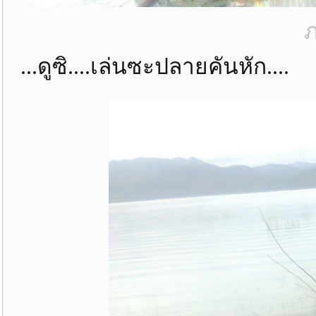
ภ
...ดูซิ....เล่นซะปลายคันหัก....