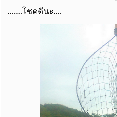
.......โชคดีนะ....