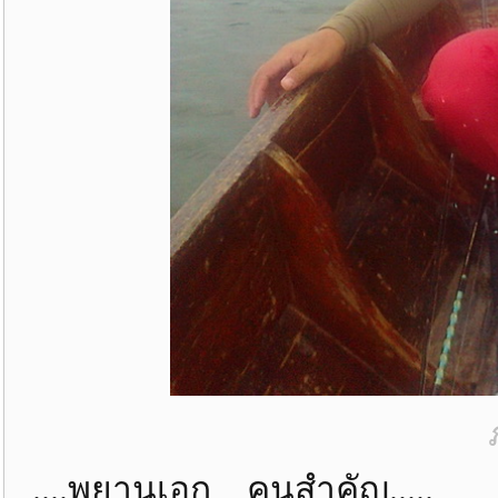
....พยานเอก คนสำคัญ.....