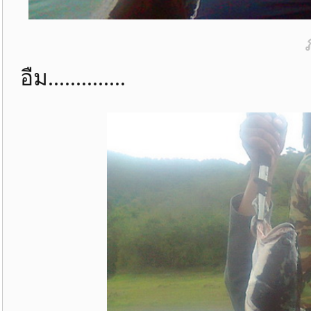
อืม..............