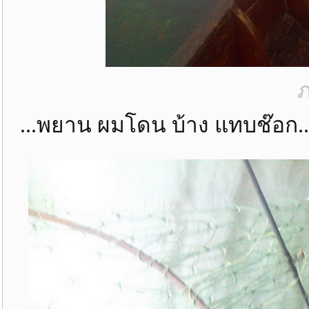
ภ
...พยาน ผมโดน บ้าง แทบช๊อก..