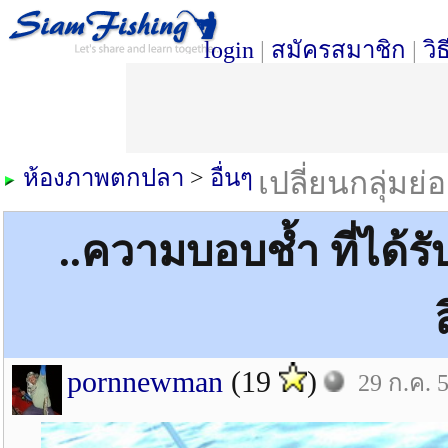
login
|
สมัครสมาชิก
|
วิ
ห้องภาพตกปลา
>
อื่นๆ
เปลี่ยนกลุ่มย่
..ความบอบช้ำ ที่ได้ร
pornnewman
(19
)
29 ก.ค. 5