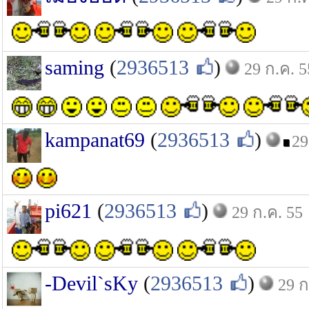
saming
(
2936513
)
29 ก.ค. 5
kampanat69
(
2936513
)
29
pi621
(
2936513
)
29 ก.ค. 55
-Devil`sKy
(
2936513
)
29 ก