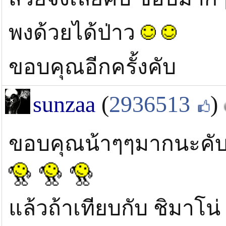
พงด้วยได้ป่าว
ขอบคุณอีกครั้งคับ
sunzaa
(
2936513
)
ขอบคุณน้าๆๆมากนะคั
แล้วถ้าเทียบกับ ชิมาโน่