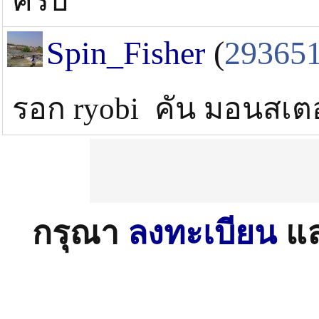
ครับ
Spin_Fisher
(
29365
รอก ryobi คัน มอนสเตอ
กรุณา
ลงทะเบียน
แ