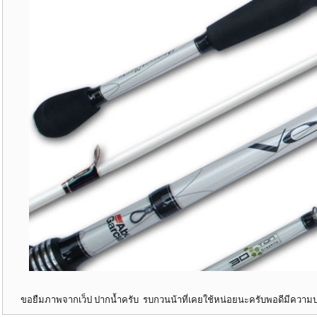
ขอยืมภาพจากเว็ป ปากน้ำครับ รบกวนน้าที่เคยใช้หน่อยนะครับพอดีมีความ