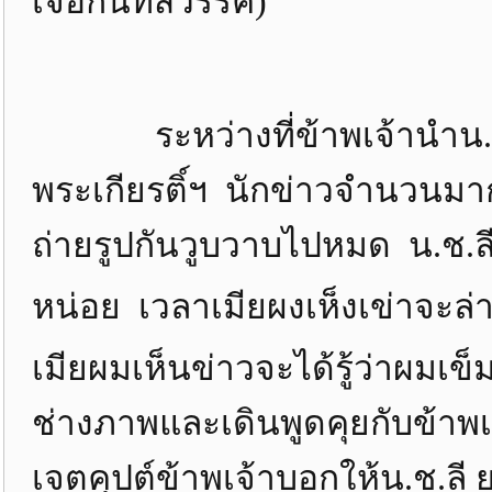
เจอกันที่สวรรค์)
ระหว่างที่ข้าพเจ้านำน.ช.
พระเกียรติ์ฯ นักข่าวจำนวนมาก
ถ่ายรูปกันวูบวาบไปหมด น.ช.ลี ย
หน่อย เวลาเมียผงเห็งเข่าจะล่าย
เมียผมเห็นข่าวจะได้รู้ว่าผมเข็
ช่างภาพและเดินพูดคุยกับข้าพ
เจตคุปต์ข้าพเจ้าบอกให้น.ช.ลี