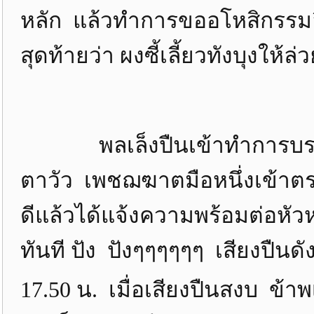
หลัก แล้วทำการขออโหสิกรรมอี
สุดท้ายว่า ผงซี้เลี้ยวทังบุงให้
พลเล็งปืนเข้าทำการบรรจุกระ
ตาวัว เพชฌฆาตมือหนึ่งเข้าตรวจ
ดีแล้วได้แจ้งความพร้อมต่อหั
ทันที ปัง ปังๆๆๆๆๆๆ เสียงปืน
17.50 น. เมื่อเสียงปืนสงบ ข้า