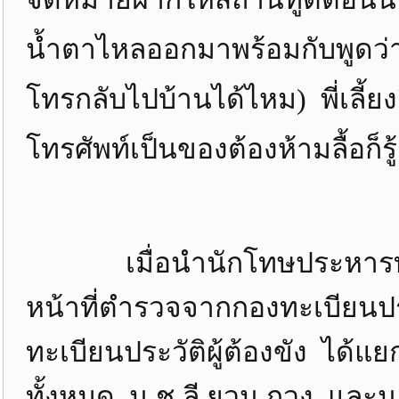
น้ำตาไหลออกมาพร้อมกับพูดว่า
โทรกลับไปบ้านได้ไหม) พี่เลี้ย
โทรศัพท์เป็นของต้องห้ามลื้อก็รู้
เมื่อนำนักโทษประหารทั้งห
หน้าที่ตำรวจจากกองทะเบียนปร
ทะเบียนประวัติผู้ต้องขัง ได้แย
ทั้งหมด น.ช.ลี ยวน กวง และน.ช