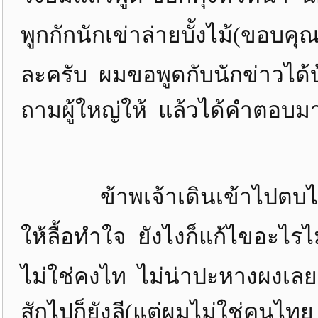
พูกกักนักเข่าล่ายบั้งไม้(ขอบ
ละครับ ผมขอพูดกับนักข่าวได้บ
ถามผู้ใหญ่ให้ แล้วได้คำตอบม
ข้าพเจ้าเดินเข้าไปตบไหล่ป
ให้ลื้อทำใจ ยังไงก็แก้ไขอะไรไม่
ไม่ใช่คงไท ไม่น่าปะหางผงเล
สักไปก็ยังลี(แต่ผมไม่ใช่ค