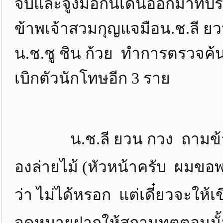
จับและจูงมือกันเดินออกมาที่ป
ข้าพเจ้าสวมกุญแจมือน.ช.ลี ยว
น.ช.ชู ชิน ก้วย ทำการตรวจค้นต
เบิกตัวนักโทษอีก 3 ราย
น.ช.ลี ยวน กวง ถามข้าพเจ
องล่ายไม้ (หัวหน้าครับ ผมข
ว่า ไม่ได้หรอก แต่เดี๋ยวจะให
จดหมายฝากให้สถานทูตตอนนั้นก็ไ