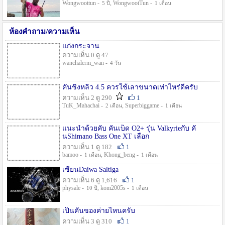
Wongwoottun -
, WongwootTun -
5 ปี
1 เดือน
ห้องคำถาม/ความเห็น
แก่งกระจาน
ความเห็น 0 ดู 47
wanchalerm_wan -
4 วัน
คันชิงหลิว 4.5 ควรใช้เลาขนาดเท่าไหร่ดีครับ
ความเห็น 2 ดู 290
1
TuK_Mahachai -
, Superbiggame -
2 เดือน
1 เดือน
แนะนำด้วยคับ คันเบ็ด O2+ รุ่น Valkyrieกับ คั
นShimano Bass One XT เลือก
ความเห็น 1 ดู 182
1
bamoo -
, Khong_beng -
1 เดือน
1 เดือน
เซียนDaiwa Saltiga
ความเห็น 6 ดู 1,616
1
physale -
, kom2005s -
10 ปี
1 เดือน
เป็นคันของค่ายไหนครับ
ความเห็น 3 ดู 310
1