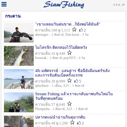
8 ส.ค. 69
กระดาน
"เขาแหลมวันฝนขาด...ก็ยังพอได้มันส์"
ความเห็น 108 ดู 1,113
2
aberenger -
, Tom korat -
2 สัปดาห์
3 วัน
ไมโครจิ้ก ติดกล่องไว้ไม่ผิดหวัง
ความเห็น 16 ดู 448
boonsak -
, pop1013 -
2 สัปดาห์
4 วัน
4lb มหัศจรรย์ : แสมสาร ชื่อนี้ยังมีมนตร์ขลัง
และการจับคันเบ็ดครั้งแรกข
ความเห็น 28 ดู 999
5
iplucklure -
, A21 -
1 เดือน
1 สัปดาห์
Stream Fishing แล้วเราจะกลับมาพบกันใหม่ใน
วันที่ทุกคนพร้อม
ความเห็น 57 ดู 640
Phonpicha -
, A21 -
2 สัปดาห์
1 สัปดาห์
ปลากดแม่น้ำน่านกินดุมากคับ
ความเห็น 48 ดู 1,290
2