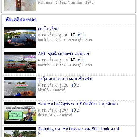
Num mea -
, Num mea -
2 เดือน
2 เดือน
ห้องคลิปตกปลา
เดาไปเรื่อย
ความเห็น 2 ดู 136
1
footfish -
, เอ สระบุรี -
1 สัปดาห์
3 วัน
ABU ชุดนี้ ตกกะพง แจ่มเลย
ความเห็น 2 ดู 119
1
footfish -
, เอ สระบุรี -
1 สัปดาห์
3 วัน
จูงกุ้ง ตกปลาเก๋า ตอนเช้าครับ
ความเห็น 0 ดู 126
2
Muu26 -
1 สัปดาห์
ช่อน ชะโด@สุพรรณบุรี กัดดียิ่งกว่ายุงอีกน้า
ความเห็น 0 ดู 207
2
ก้อง ตะโกคู่ -
3 สัปดาห์
Skipping ปลาชะโดคลอง เทสSike hook จากL
F