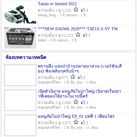
Tatula sv limited 2022
ความเห็น 1 ดู 5,232
1
khong_beng -
, naynoy -
5 ปี
2 ปี
***NEW DAIWA 2020*** TATULA SV TW
ความเห็น 9 ดู 12,223
1
hakky -
, naynoy -
6 ปี
2 ปี
ห้องบทความ/เทคนิค
พรานผึ้ง แห่งป่าบ้านปลายนาสวน (เวอร์ชั่นเสี
ยง) ฟังเพลินๆครับน้าๆ
ความเห็น 1 ดู 673
2
หนุ่มธุดงค์ไพร -
, By_toto -
2 ปี
2 เดือน
เปิดตัวนิยาย ผจญภัยในป่าใหญ่ (นิยายเรื่องยา
วที่เคยลงให้อ่านในเวปนี้ครั
ความเห็น 1 ดู 2,040
1
หนุ่มธุดงค์ไพร -
, By_toto -
2 ปี
4 เดือน
ผจญภัยในป่าใหญ่ EP_01 บทที่ 1 เพื่อนไพร
ความเห็น 6 ดู 3,675
1
หนุ่มธุดงค์ไพร -
, By_toto -
2 ปี
11 เดือน