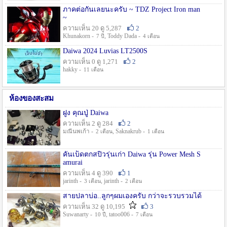
ภาคต่อกันเลยนะครับ ~ TDZ Project Iron man
~
ความเห็น 20 ดู 5,287
2
Khunakorn -
, Toddy Dada -
7 ปี
4 เดือน
Daiwa 2024 Luvias LT2500S
ความเห็น 0 ดู 1,271
2
hakky -
11 เดือน
ห้องของสะสม
ฝูง คุณปู่ Daiwa
ความเห็น 2 ดู 284
2
มณีนพเก้า -
, Saknakrub -
2 เดือน
1 เดือน
คันเบ็ดตกสปิ๋วรุ่นเก่า Daiwa รุ่น Power Mesh S
amurai
ความเห็น 4 ดู 390
1
jarinth -
, jarinth -
3 เดือน
2 เดือน
สายปลาบ่อ..ลูกๆผมเองครับ กว่าจะรวบรวมได้
ความเห็น 32 ดู 10,195
3
Suwanarty -
, tatoo006 -
10 ปี
7 เดือน