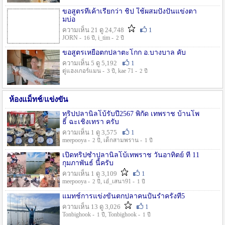
ขอสูตรที่เค้าเรียกว่า ชิป ใช้ผสมปังปั่นแข่งตา
มบ่อ
ความเห็น 21 ดู 24,748
1
JORN -
, i_tim -
16 ปี
2 ปี
ขอสูตรเหยื่อตกปลาตะโกก อ.บางบาล คับ
ความเห็น 5 ดู 5,192
1
ตู่แฮงเกอร์แมน -
, kae 71 -
3 ปี
2 ปี
ห้องแม็ทช์/แข่งขัน
ทริปปลานิลโบ้รับปี2567 พิกัด เทพราช บ้านโพ
ธิ์ ฉะเชิงเทรา ครับ
ความเห็น 1 ดู 3,575
1
meepooya -
, เด็กสามพราน -
2 ปี
1 ปี
เปิดทริปซ้ำปลานิลโบ้เทพราช วันอาทิตย์ ที่ 11
กุมภาพันธ์ นี้ครับ
ความเห็น 1 ดู 3,109
1
meepooya -
, เอ๋_เสนา91 -
2 ปี
1 ปี
แมทช์การแข่งขั้นตกปลาคนปั้นรำครั้งที่5
ความเห็น 13 ดู 3,026
1
Tonbighook -
, Tonbighook -
1 ปี
1 ปี