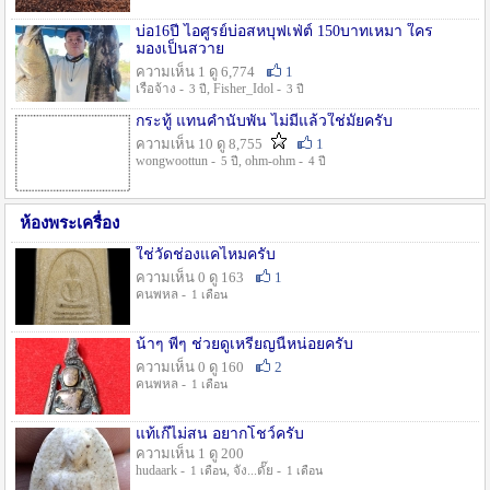
บ่อ16ปี ไอศูรย์บ่อสหบุฟเฟ่ต์ 150บาทเหมา ใคร
มองเป็นสวาย
ความเห็น 1 ดู 6,774
1
เรือจ้าง -
, Fisher_Idol -
3 ปี
3 ปี
กระทู้ แทนคำนับพัน ไม่มีแล้วใช่มั๊ยครับ
ความเห็น 10 ดู 8,755
1
wongwoottun -
, ohm-ohm -
5 ปี
4 ปี
ห้องพระเครื่อง
ใช่วัดช่องแคไหมครับ
ความเห็น 0 ดู 163
1
คนพหล -
1 เดือน
น้าๆ พี่ๆ ช่วยดูเหรียญนี้หน่อยครับ
ความเห็น 0 ดู 160
2
คนพหล -
1 เดือน
แท้เก๊ไม่สน อยากโชว์ครับ
ความเห็น 1 ดู 200
hudaark -
, จัง...ดั๊ย -
1 เดือน
1 เดือน