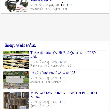
ความเห็น 12 ดู 4,950
1
หนามหลัง -
, Prajum -
8 ปี
1 ปี
ห้องอุปกรณ์ออกใหม่
The Anjumaraa คัน Hi-End รุ่นแรกจาก PREY
LAB
ความเห็น 2 ดู 7,249
2
Rujiwa_m -
, รอกลื่นปรื๊ด -
4 ปี
1 ปี
กระติกเก็บความเย็นขนาด 125
ความเห็น 1 ดู 3,209
1
artsave114 -
, sichangs -
1 ปี
1 ปี
MUSTAD JAW-LOK IN-LINE TREBLE HOO
K - 5X
ความเห็น 0 ดู 3,336
1
อู๊ดปากลำฯ -
2 ปี