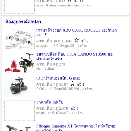
ความเห็น 7 ดู 833
11
jadel -
, worawitnonline -
6 เดือน
2 เดือน
ห้องอุปกรณ์ตกปลา
เรามาล้างรอก ABU 6500C ROCKET เองกันเถ
อะ..!!!
ความเห็น 30 ดู 31,045
2
tanapat t. -
, Seagull20 -
18 ปี
1 เดือน
อยากเปลี่ยนน็อป TICA CANDO ST3500 ขอ
คำแนะนำครับ
ความเห็น 0 ดู 279
vin -
3 เดือน
แนะนำหน่อยสปิน G max
ความเห็น 7 ดู 4,187
1
ป๋าโก้ -
, นิพนธ์082162660 -
9 ปี
8 เดือน
ราคาคันjmครับ
ความเห็น 1 ดู 2,478
1
tangtr -
, มโนรมย์ -
12 ปี
12 เดือน
Pflueger Supreme XT ใครพอหาอะไหล่หรือพอ
ซ่อมได้บ้างครับ