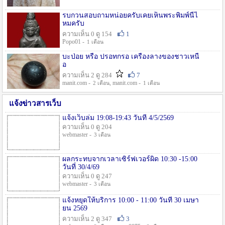
รบกวนสอบถามหน่อยครับเคยเห็นพระพิมพ์นี้ไ
หมครับ
ความเห็น 0 ดู 154
1
Popo01 -
1 เดือน
บะป่อย หรือ ปรอทกรอ เครื่องลางของชาวเหนื
อ
ความเห็น 2 ดู 284
7
manit.com -
, manit.com -
2 เดือน
1 เดือน
แจ้งข่าวสารเว็บ
แจ้งเว็บล่ม 19:08-19:43 วันที่ 4/5/2569
ความเห็น 0 ดู 204
webmaster -
3 เดือน
ผลกระทบจากเวลาเซิร์ฟเวอร์ผิด 10:30 -15:00
วันที่ 30/4/69
ความเห็น 0 ดู 247
webmaster -
3 เดือน
แจ้งหยุดให้บริการ 10:00 - 11:00 วันที่ 30 เมษา
ยน 2569
ความเห็น 2 ดู 347
3