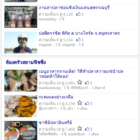
งานล่าปลาช่อนชิงเงินแสนสุพรรณบุรี
ความเห็น 0 ดู 4,126
1
myminidog -
3 ปี
บ่อพี่ครรชิต พิกัด ต.บางโทรัด จ.สมุทรสาคร
ความเห็น 0 ดู 5,134
1
tongmak -
, tongmak -
3 ปี
3 ปี
ห้องครัวสยามฟิชชิ่ง
เมนูอาหารจานเด็ด! วิธีทำปลาสวายแช่น้ำปล
าทอดท้าให้ลอง!
ความเห็น 10 ดู 3,491
1
mumkonmong -
, 9999RoseS -
5 ปี
3 สัปดาห์
กะพงแดงย่างเกลือ
ความเห็น 13 ดู 4,150
5
อู๊ดปากลำฯ -
, eKs -
3 ปี
1 เดือน
ซาซิมิปลาอินทรีย์
ความเห็น 28 ดู 7,460
5
ไต๋นิตฟิชชิ่ง -
, teardohboh -
4 ปี
7 เดือน