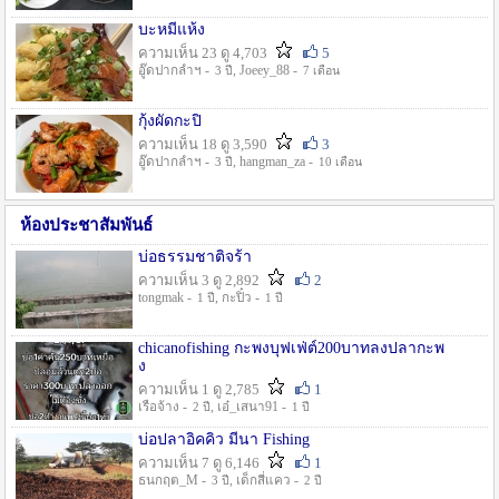
บะหมี่แห้ง
ความเห็น 23 ดู 4,703
5
อู๊ดปากลำฯ -
, Joeey_88 -
3 ปี
7 เดือน
กุ้งผัดกะปิ
ความเห็น 18 ดู 3,590
3
อู๊ดปากลำฯ -
, hangman_za -
3 ปี
10 เดือน
ห้องประชาสัมพันธ์
บ่อธรรมชาติจร้า
ความเห็น 3 ดู 2,892
2
tongmak -
, กะปิ๋ว -
1 ปี
1 ปี
chicanofishing กะพงบุฟเฟ่ต์200บาทลงปลากะพ
ง
ความเห็น 1 ดู 2,785
1
เรือจ้าง -
, เอ๋_เสนา91 -
2 ปี
1 ปี
บ่อปลาอิคคิว มีนา Fishing
ความเห็น 7 ดู 6,146
1
ธนกฤต_M -
, เด็กสี่แคว -
3 ปี
2 ปี