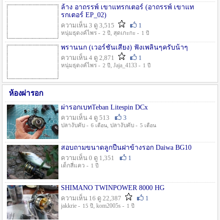
ล้าง อาถรรพ์ เขาแทรกเตอร์ (อาถรรพ์ เขาแท
รกเตอร์ EP_02)
ความเห็น 3 ดู 3,515
1
หนุ่มธุดงค์ไพร -
, สุดเกะกะ -
2 ปี
1 ปี
พรานนก (เวอร์ชั่นเสียง) ฟังเพลินๆครับน้าๆ
ความเห็น 4 ดู 2,871
1
หนุ่มธุดงค์ไพร -
, Jaja_4133 -
2 ปี
1 ปี
ห้องผ่ารอก
ผ่ารอกเบทTeban Litespin DCx
ความเห็น 4 ดู 513
3
ปลางับคับ -
, ปลางับคับ -
6 เดือน
5 เดือน
สอบถามขนาดลูกปืนฝาข้างรอก Daiwa BG10
ความเห็น 0 ดู 1,351
1
เด็กสี่แคว -
1 ปี
SHIMANO TWINPOWER 8000 HG
ความเห็น 16 ดู 22,387
1
jakkrie -
, kom2005s -
15 ปี
1 ปี