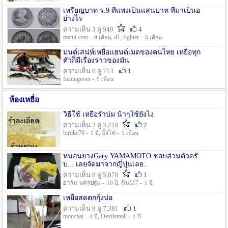
เหรียญบาท ร.9 ที่แพงเป็นแสนบาท ที่มาเป็นอ
ย่างไร
ความเห็น 3 ดู 949
4
manit.com -
, d1_fighter -
9 เดือน
8 เดือน
มนต์เสน่ห์เหยื่อแฮนด์เมดของคนไทย เหยื่อทุก
ตัวก็มีเรื่องราวของมัน
ความเห็น 0 ดู 713
1
fishingover -
9 เดือน
ห้องเหยื่อ
วิธืใช้ เหยื่อรำบ่ม น้าๆใช้ยังไง
ความเห็น 2 ดู 3,218
2
birdke70 -
, บั้งไฟ -
1 ปี
1 เดือน
หนอนยางGary YAMAMOTO ชอบส่วนตัวครั
บ... เลยจัดมาจากญี่ปุ่นเลย..
ความเห็น 8 ดู 5,878
1
อาร์ม นครปฐม -
, ดิน117 -
10 ปี
1 ปี
เหยื่อสดตกกุ้งบ่อ
ความเห็น 8 ดู 7,381
1
monchai -
, Devilsmall -
4 ปี
1 ปี