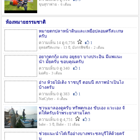
ขุนสุราพ่าย -
6 เดือน
ห้องหมายธรรมชาติ
หมายตกปลาหน้าดินและเหยื่อปลอมศรีสะเกษ
ครับ
ความเห็น 14 ดู 6,756
1
ยุทธศรีสะเกษ -
, มังกรฟิชชิ่ง -
13 ปี
2 เดือน
อยากตกกุ้ง แถบ อยุธยา บางประอิน มีแพแนะ
นำ มั้ยครับ ขอบคุณครับ
ความเห็น 0 ดู 340
1
kaiคับ -
3 เดือน
อ่าง ห้วยไม้เต็ง ราชบุรี ตอนนี้ สภาพน้ำเป็นไง
บ้างครับ
ความเห็น 0 ดู 383
1
NatCyber -
4 เดือน
ชวนมาลองดูครับ ทริพตกเอง ขับเอง แวะเอง จั
ดให้ครับเจ้าพระยาสามโคก
ความเห็น 6 ดู 4,751
3
babe -
, Babe -
5 ปี
11 เดือน
ช่วยแนะนำไต๋เรืออ่างบางพระชลบุรีให้ด้วยครั
บ