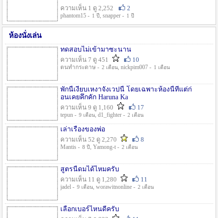
ความเห็น 1 ดู 2,252
2
phantom15 -
, snapper -
1 ปี
1 ปี
ห้องนั่งเล่น
ทดสอบไม่เข้ามาซะนาน
ความเห็น 7 ดู 451
10
ตนทำกระดาษ -
, nickpim007 -
2 เดือน
1 เดือน
พักนี้เงียบเหงาจังเวปนี้ โดยเฉพาะห้องนี้ที่แต่ก่
อนเคยคึกคัก Haruna Ka
ความเห็น 9 ดู 1,160
17
tepun -
, d1_fighter -
9 เดือน
2 เดือน
เล่าเรื่องของพ่อ
ความเห็น 52 ดู 2,270
8
Mantis -
, Yamong-t -
8 ปี
2 เดือน
สูตรนี้ดมได้ไหมครับ
ความเห็น 11 ดู 1,280
11
jadel -
, worawitnonline -
9 เดือน
2 เดือน
เลือกเบอร์ไหนดีครับ