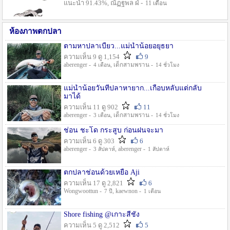
แนะนำ 91.43%, ณัฏฐพล ฝ่ -
11 เดือน
ห้องภาพตกปลา
ตามหาปลาเบี้ยว...แม่น้ำน้อยอยุธยา
ความเห็น 9 ดู 1,154
9
aberenger -
, เด็กสามพราน -
4 เดือน
14 ชั่วโมง
แม่น้ำน้อยวันที่ปลาหายาก...เกือบหลับแต่กลับ
มาได้
ความเห็น 11 ดู 902
11
aberenger -
, เด็กสามพราน -
3 เดือน
14 ชั่วโมง
ช่อน ชะโด กระสูบ ก่อนฝนจะมา
ความเห็น 6 ดู 303
6
aberenger -
, aberenger -
3 สัปดาห์
1 สัปดาห์
ตกปลาช่อนด้วยเหยื่อ Aji
ความเห็น 17 ดู 2,821
6
Wongwoottun -
, kaewnon -
7 ปี
1 เดือน
Shore fishing @เกาะสีชัง
ความเห็น 5 ดู 2,512
5