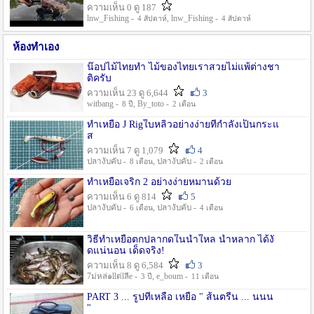
ความเห็น 0 ดู 187
lnw_Fishing -
, lnw_Fishing -
4 สัปดาห์
4 สัปดาห์
ห้องทำเอง
น๊อปไม้ไทยทำ ไม้ของไทยเราสวยไม่แพ้ต่างชา
ติครับ
ความเห็น 23 ดู 6,644
3
witbang -
, By_toto -
8 ปี
2 เดือน
ทำเหยื่อ J Rigใบหลิวอย่างง่ายที่กำลังเป็นกระแ
ส
ความเห็น 7 ดู 1,079
4
ปลางับคับ -
, ปลางับคับ -
8 เดือน
2 เดือน
ทำเหยื่อเจริก 2 อย่างง่ายหมานด้วย
ความเห็น 6 ดู 814
5
ปลางับคับ -
, ปลางับคับ -
6 เดือน
4 เดือน
วิธีทำเหยื่อตกปลากดในน้ำใหล น้ำหลาก ได้งั
ดแน่นอน เด็ดจริง!
ความเห็น 8 ดู 6,584
3
7ม่หล่๑llต่lลีe -
, e_boum -
3 ปี
11 เดือน
PART 3 ... รูปที่เหลือ เหยื่อ " ส้นตรีน ... นนน
"