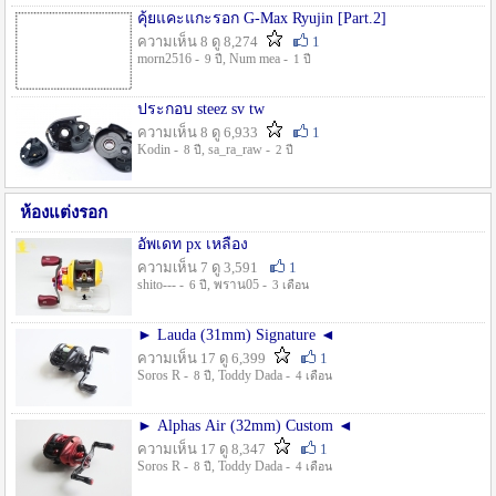
คุ้ยแคะแกะรอก G-Max Ryujin [Part.2]
ความเห็น 8 ดู 8,274
1
morn2516 -
, Num mea -
9 ปี
1 ปี
ประกอบ steez sv tw
ความเห็น 8 ดู 6,933
1
Kodin -
, sa_ra_raw -
8 ปี
2 ปี
ห้องแต่งรอก
อัพเดท px เหลือง
ความเห็น 7 ดู 3,591
1
shito--- -
, พราน05 -
6 ปี
3 เดือน
► Lauda (31mm) Signature ◄
ความเห็น 17 ดู 6,399
1
Soros R -
, Toddy Dada -
8 ปี
4 เดือน
► Alphas Air (32mm) Custom ◄
ความเห็น 17 ดู 8,347
1
Soros R -
, Toddy Dada -
8 ปี
4 เดือน