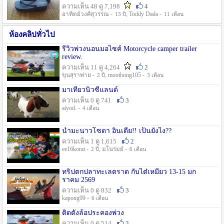
ความเห็น 48 ดู 7,198
4
อาทิตย์วงศ์สุวรรณ -
, Toddy Dada -
13 ปี
11 เดือน
ห้องคลิปทั่วไป
รีวิวพ่วงนอนมอไซค์ Motorcycle camper trailer
review.
ความเห็น 11 ดู 4,264
2
ขุนสุราพ่าย -
, moothong105 -
2 ปี
3 เดือน
มาเที่ยวนิวซีแลนด์
ความเห็น 0 ดู 741
3
aiyod. -
4 เดือน
น้ำมะนาวโซดา อินเดีย!! เป็นยังไง??
ความเห็น 1 ดู 1,615
2
ee16korat -
, มโนรมย์ -
2 ปี
6 เดือน
ทริปตกปลาทะเลตราด กับไต๋เหมี่ยว 13-15 มก
ราคม 2569
ความเห็น 0 ดู 832
3
kapong99 -
6 เดือน
ติดตั้งล้อประคองพ่วง
ความเห็น 0 ดู 514
3