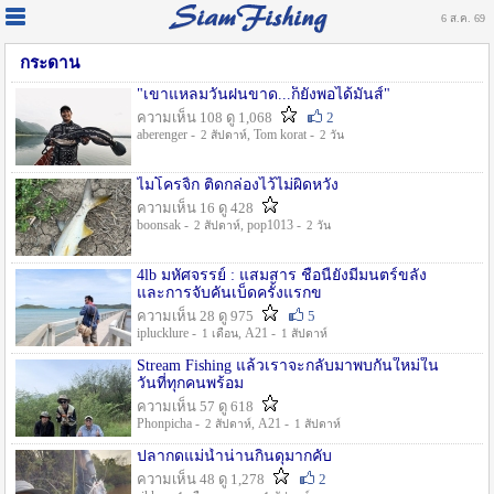
6 ส.ค. 69
กระดาน
"เขาแหลมวันฝนขาด...ก็ยังพอได้มันส์"
ความเห็น 108 ดู 1,068
2
aberenger -
, Tom korat -
2 สัปดาห์
2 วัน
ไมโครจิ้ก ติดกล่องไว้ไม่ผิดหวัง
ความเห็น 16 ดู 428
boonsak -
, pop1013 -
2 สัปดาห์
2 วัน
4lb มหัศจรรย์ : แสมสาร ชื่อนี้ยังมีมนตร์ขลัง
และการจับคันเบ็ดครั้งแรกข
ความเห็น 28 ดู 975
5
iplucklure -
, A21 -
1 เดือน
1 สัปดาห์
Stream Fishing แล้วเราจะกลับมาพบกันใหม่ใน
วันที่ทุกคนพร้อม
ความเห็น 57 ดู 618
Phonpicha -
, A21 -
2 สัปดาห์
1 สัปดาห์
ปลากดแม่น้ำน่านกินดุมากคับ
ความเห็น 48 ดู 1,278
2