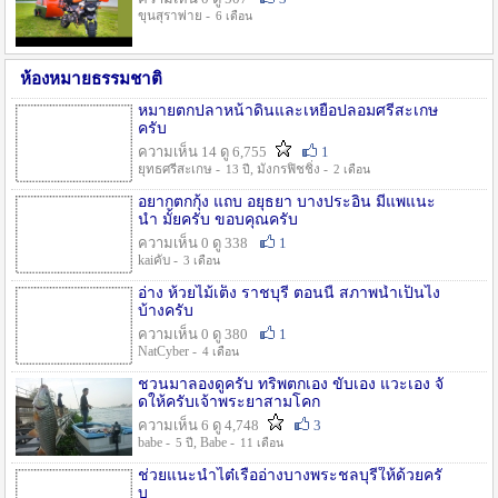
ขุนสุราพ่าย -
6 เดือน
ห้องหมายธรรมชาติ
หมายตกปลาหน้าดินและเหยื่อปลอมศรีสะเกษ
ครับ
ความเห็น 14 ดู 6,755
1
ยุทธศรีสะเกษ -
, มังกรฟิชชิ่ง -
13 ปี
2 เดือน
อยากตกกุ้ง แถบ อยุธยา บางประอิน มีแพแนะ
นำ มั้ยครับ ขอบคุณครับ
ความเห็น 0 ดู 338
1
kaiคับ -
3 เดือน
อ่าง ห้วยไม้เต็ง ราชบุรี ตอนนี้ สภาพน้ำเป็นไง
บ้างครับ
ความเห็น 0 ดู 380
1
NatCyber -
4 เดือน
ชวนมาลองดูครับ ทริพตกเอง ขับเอง แวะเอง จั
ดให้ครับเจ้าพระยาสามโคก
ความเห็น 6 ดู 4,748
3
babe -
, Babe -
5 ปี
11 เดือน
ช่วยแนะนำไต๋เรืออ่างบางพระชลบุรีให้ด้วยครั
บ