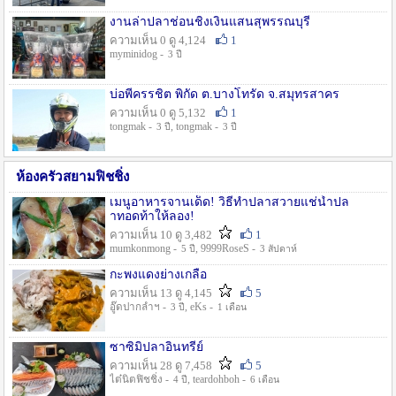
งานล่าปลาช่อนชิงเงินแสนสุพรรณบุรี
ความเห็น 0 ดู 4,124
1
myminidog -
3 ปี
บ่อพี่ครรชิต พิกัด ต.บางโทรัด จ.สมุทรสาคร
ความเห็น 0 ดู 5,132
1
tongmak -
, tongmak -
3 ปี
3 ปี
ห้องครัวสยามฟิชชิ่ง
เมนูอาหารจานเด็ด! วิธีทำปลาสวายแช่น้ำปล
าทอดท้าให้ลอง!
ความเห็น 10 ดู 3,482
1
mumkonmong -
, 9999RoseS -
5 ปี
3 สัปดาห์
กะพงแดงย่างเกลือ
ความเห็น 13 ดู 4,145
5
อู๊ดปากลำฯ -
, eKs -
3 ปี
1 เดือน
ซาซิมิปลาอินทรีย์
ความเห็น 28 ดู 7,458
5
ไต๋นิตฟิชชิ่ง -
, teardohboh -
4 ปี
6 เดือน