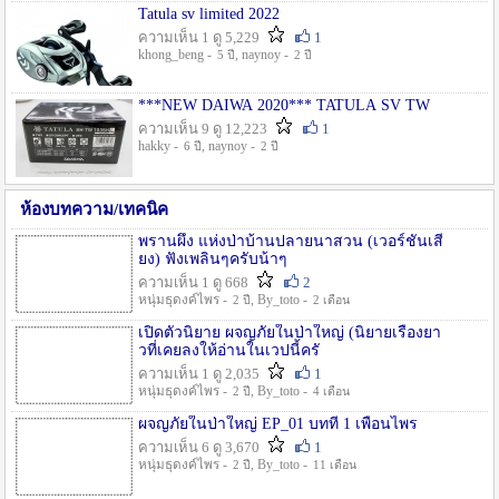
Tatula sv limited 2022
ความเห็น 1 ดู 5,229
1
khong_beng -
, naynoy -
5 ปี
2 ปี
***NEW DAIWA 2020*** TATULA SV TW
ความเห็น 9 ดู 12,223
1
hakky -
, naynoy -
6 ปี
2 ปี
ห้องบทความ/เทคนิค
พรานผึ้ง แห่งป่าบ้านปลายนาสวน (เวอร์ชั่นเสี
ยง) ฟังเพลินๆครับน้าๆ
ความเห็น 1 ดู 668
2
หนุ่มธุดงค์ไพร -
, By_toto -
2 ปี
2 เดือน
เปิดตัวนิยาย ผจญภัยในป่าใหญ่ (นิยายเรื่องยา
วที่เคยลงให้อ่านในเวปนี้ครั
ความเห็น 1 ดู 2,035
1
หนุ่มธุดงค์ไพร -
, By_toto -
2 ปี
4 เดือน
ผจญภัยในป่าใหญ่ EP_01 บทที่ 1 เพื่อนไพร
ความเห็น 6 ดู 3,670
1
หนุ่มธุดงค์ไพร -
, By_toto -
2 ปี
11 เดือน