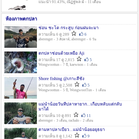
แนะนำ 91.43%, ณัฏฐพล ฝ่ -
11 เดือน
ห้องภาพตกปลา
ช่อน ชะโด กระสูบ ก่อนฝนจะมา
ความเห็น 6 ดู 289
6
aberenger -
, aberenger -
3 สัปดาห์
6 วัน
ตกปลาช่อนด้วยเหยื่อ Aji
ความเห็น 17 ดู 2,815
5
Wongwoottun -
, kaewnon -
7 ปี
1 เดือน
Shore fishing @เกาะสีชัง
ความเห็น 5 ดู 2,508
5
Wongwoottun -
, WongwootTun -
5 ปี
1 เดือน
แม่น้ำน้อยวันที่ปลาหายาก...เกือบหลับแต่กลับ
มาได้
ความเห็น 10 ดู 891
11
aberenger -
, rachalo -
3 เดือน
2 เดือน
ตามหาปลาเบี้ยว...แม่น้ำน้อยอยุธยา
ความเห็น 8 ดู 1,142
9