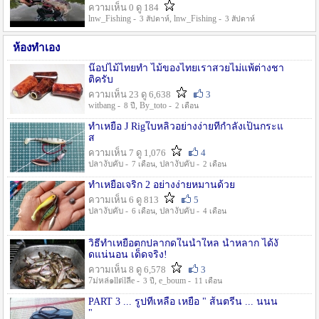
ความเห็น 0 ดู 184
lnw_Fishing -
, lnw_Fishing -
3 สัปดาห์
3 สัปดาห์
ห้องทำเอง
น๊อปไม้ไทยทำ ไม้ของไทยเราสวยไม่แพ้ต่างชา
ติครับ
ความเห็น 23 ดู 6,638
3
witbang -
, By_toto -
8 ปี
2 เดือน
ทำเหยื่อ J Rigใบหลิวอย่างง่ายที่กำลังเป็นกระแ
ส
ความเห็น 7 ดู 1,076
4
ปลางับคับ -
, ปลางับคับ -
7 เดือน
2 เดือน
ทำเหยื่อเจริก 2 อย่างง่ายหมานด้วย
ความเห็น 6 ดู 813
5
ปลางับคับ -
, ปลางับคับ -
6 เดือน
4 เดือน
วิธีทำเหยื่อตกปลากดในน้ำใหล น้ำหลาก ได้งั
ดแน่นอน เด็ดจริง!
ความเห็น 8 ดู 6,578
3
7ม่หล่๑llต่lลีe -
, e_boum -
3 ปี
11 เดือน
PART 3 ... รูปที่เหลือ เหยื่อ " ส้นตรีน ... นนน
"