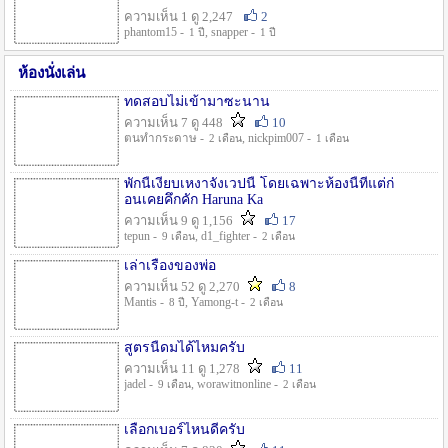
ความเห็น 1 ดู 2,247
2
phantom15 -
, snapper -
1 ปี
1 ปี
ห้องนั่งเล่น
ทดสอบไม่เข้ามาซะนาน
ความเห็น 7 ดู 448
10
ตนทำกระดาษ -
, nickpim007 -
2 เดือน
1 เดือน
พักนี้เงียบเหงาจังเวปนี้ โดยเฉพาะห้องนี้ที่แต่ก่
อนเคยคึกคัก Haruna Ka
ความเห็น 9 ดู 1,156
17
tepun -
, d1_fighter -
9 เดือน
2 เดือน
เล่าเรื่องของพ่อ
ความเห็น 52 ดู 2,270
8
Mantis -
, Yamong-t -
8 ปี
2 เดือน
สูตรนี้ดมได้ไหมครับ
ความเห็น 11 ดู 1,278
11
jadel -
, worawitnonline -
9 เดือน
2 เดือน
เลือกเบอร์ไหนดีครับ