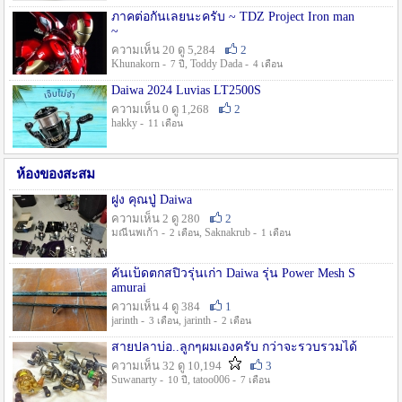
ภาคต่อกันเลยนะครับ ~ TDZ Project Iron man
~
ความเห็น 20 ดู 5,284
2
Khunakorn -
, Toddy Dada -
7 ปี
4 เดือน
Daiwa 2024 Luvias LT2500S
ความเห็น 0 ดู 1,268
2
hakky -
11 เดือน
ห้องของสะสม
ฝูง คุณปู่ Daiwa
ความเห็น 2 ดู 280
2
มณีนพเก้า -
, Saknakrub -
2 เดือน
1 เดือน
คันเบ็ดตกสปิ๋วรุ่นเก่า Daiwa รุ่น Power Mesh S
amurai
ความเห็น 4 ดู 384
1
jarinth -
, jarinth -
3 เดือน
2 เดือน
สายปลาบ่อ..ลูกๆผมเองครับ กว่าจะรวบรวมได้
ความเห็น 32 ดู 10,194
3
Suwanarty -
, tatoo006 -
10 ปี
7 เดือน