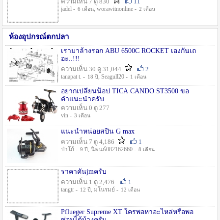
ความเห็น 7 ดู 830
11
jadel -
, worawitnonline -
6 เดือน
2 เดือน
ห้องอุปกรณ์ตกปลา
เรามาล้างรอก ABU 6500C ROCKET เองกันเถ
อะ..!!!
ความเห็น 30 ดู 31,044
2
tanapat t. -
, Seagull20 -
18 ปี
1 เดือน
อยากเปลี่ยนน็อป TICA CANDO ST3500 ขอ
คำแนะนำครับ
ความเห็น 0 ดู 277
vin -
3 เดือน
แนะนำหน่อยสปิน G max
ความเห็น 7 ดู 4,186
1
ป๋าโก้ -
, นิพนธ์082162660 -
9 ปี
8 เดือน
ราคาคันjmครับ
ความเห็น 1 ดู 2,476
1
tangtr -
, มโนรมย์ -
12 ปี
12 เดือน
Pflueger Supreme XT ใครพอหาอะไหล่หรือพอ
ซ่อมได้บ้างครับ