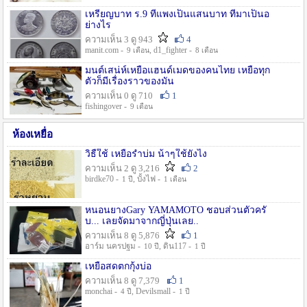
เหรียญบาท ร.9 ที่แพงเป็นแสนบาท ที่มาเป็นอ
ย่างไร
ความเห็น 3 ดู 943
4
manit.com -
, d1_fighter -
9 เดือน
8 เดือน
มนต์เสน่ห์เหยื่อแฮนด์เมดของคนไทย เหยื่อทุก
ตัวก็มีเรื่องราวของมัน
ความเห็น 0 ดู 710
1
fishingover -
9 เดือน
ห้องเหยื่อ
วิธืใช้ เหยื่อรำบ่ม น้าๆใช้ยังไง
ความเห็น 2 ดู 3,216
2
birdke70 -
, บั้งไฟ -
1 ปี
1 เดือน
หนอนยางGary YAMAMOTO ชอบส่วนตัวครั
บ... เลยจัดมาจากญี่ปุ่นเลย..
ความเห็น 8 ดู 5,876
1
อาร์ม นครปฐม -
, ดิน117 -
10 ปี
1 ปี
เหยื่อสดตกกุ้งบ่อ
ความเห็น 8 ดู 7,379
1
monchai -
, Devilsmall -
4 ปี
1 ปี