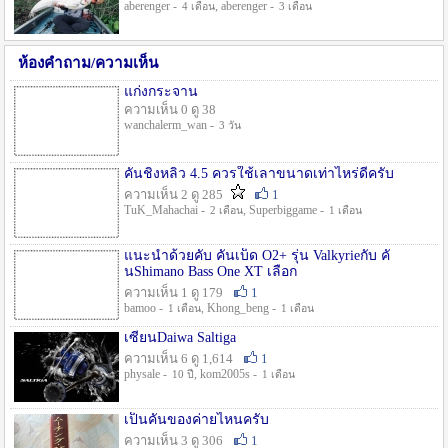
aberenger -
, aberenger -
4 เดือน
3 เดือน
ห้องคำถาม/ความเห็น
แก่งกระจาน
ความเห็น 0 ดู 38
wanchalerm_wan -
3 วัน
คันชิงหลิว 4.5 ควรใช้เลาขนาดเท่าไหร่ดีครับ
ความเห็น 2 ดู 285
1
TuK_Mahachai -
, Superbiggame -
2 เดือน
1 เดือน
แนะนำด้วยคับ คันเบ็ด O2+ รุ่น Valkyrieกับ คั
นShimano Bass One XT เลือก
ความเห็น 1 ดู 179
1
bamoo -
, Khong_beng -
1 เดือน
1 เดือน
เซียนDaiwa Saltiga
ความเห็น 6 ดู 1,614
1
physale -
, kom2005s -
10 ปี
1 เดือน
เป็นคันของค่ายไหนครับ
ความเห็น 3 ดู 306
1