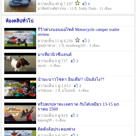
ความเห็น 48 ดู 7,197
4
อาทิตย์วงศ์สุวรรณ -
, Toddy Dada -
13 ปี
11 เดือน
ห้องคลิปทั่วไป
รีวิวพ่วงนอนมอไซค์ Motorcycle camper trailer
review.
ความเห็น 11 ดู 4,256
2
ขุนสุราพ่าย -
, moothong105 -
2 ปี
3 เดือน
มาเที่ยวนิวซีแลนด์
ความเห็น 0 ดู 737
3
aiyod. -
4 เดือน
น้ำมะนาวโซดา อินเดีย!! เป็นยังไง??
ความเห็น 1 ดู 1,613
2
ee16korat -
, มโนรมย์ -
2 ปี
6 เดือน
ทริปตกปลาทะเลตราด กับไต๋เหมี่ยว 13-15 มก
ราคม 2569
ความเห็น 0 ดู 824
3
kapong99 -
6 เดือน
ติดตั้งล้อประคองพ่วง
ความเห็น 0 ดู 507
3