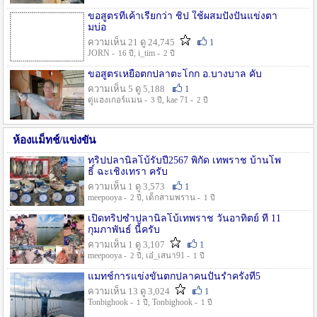
ขอสูตรที่เค้าเรียกว่า ชิป ใช้ผสมปังปั่นแข่งตา
มบ่อ
ความเห็น 21 ดู 24,745
1
JORN -
, i_tim -
16 ปี
2 ปี
ขอสูตรเหยื่อตกปลาตะโกก อ.บางบาล คับ
ความเห็น 5 ดู 5,188
1
ตู่แฮงเกอร์แมน -
, kae 71 -
3 ปี
2 ปี
ห้องแม็ทช์/แข่งขัน
ทริปปลานิลโบ้รับปี2567 พิกัด เทพราช บ้านโพ
ธิ์ ฉะเชิงเทรา ครับ
ความเห็น 1 ดู 3,573
1
meepooya -
, เด็กสามพราน -
2 ปี
1 ปี
เปิดทริปซ้ำปลานิลโบ้เทพราช วันอาทิตย์ ที่ 11
กุมภาพันธ์ นี้ครับ
ความเห็น 1 ดู 3,107
1
meepooya -
, เอ๋_เสนา91 -
2 ปี
1 ปี
แมทช์การแข่งขั้นตกปลาคนปั้นรำครั้งที่5
ความเห็น 13 ดู 3,024
1
Tonbighook -
, Tonbighook -
1 ปี
1 ปี