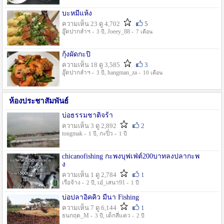
บะหมี่แห้ง
ความเห็น 23 ดู 4,702
5
อู๊ดปากลำฯ -
, Joeey_88 -
3 ปี
7 เดือน
กุ้งผัดกะปิ
ความเห็น 18 ดู 3,585
3
อู๊ดปากลำฯ -
, hangman_za -
3 ปี
10 เดือน
ห้องประชาสัมพันธ์
บ่อธรรมชาติจร้า
ความเห็น 3 ดู 2,892
2
tongmak -
, กะปิ๋ว -
1 ปี
1 ปี
chicanofishing กะพงบุฟเฟ่ต์200บาทลงปลากะพ
ง
ความเห็น 1 ดู 2,784
1
เรือจ้าง -
, เอ๋_เสนา91 -
2 ปี
1 ปี
บ่อปลาอิคคิว มีนา Fishing
ความเห็น 7 ดู 6,144
1
ธนกฤต_M -
, เด็กสี่แคว -
3 ปี
2 ปี