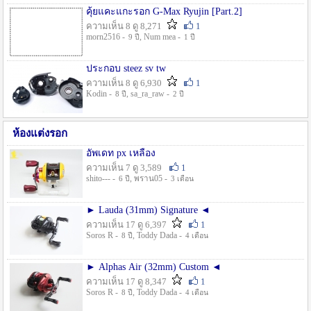
คุ้ยแคะแกะรอก G-Max Ryujin [Part.2]
ความเห็น 8 ดู 8,271
1
morn2516 -
, Num mea -
9 ปี
1 ปี
ประกอบ steez sv tw
ความเห็น 8 ดู 6,930
1
Kodin -
, sa_ra_raw -
8 ปี
2 ปี
ห้องแต่งรอก
อัพเดท px เหลือง
ความเห็น 7 ดู 3,589
1
shito--- -
, พราน05 -
6 ปี
3 เดือน
► Lauda (31mm) Signature ◄
ความเห็น 17 ดู 6,397
1
Soros R -
, Toddy Dada -
8 ปี
4 เดือน
► Alphas Air (32mm) Custom ◄
ความเห็น 17 ดู 8,347
1
Soros R -
, Toddy Dada -
8 ปี
4 เดือน