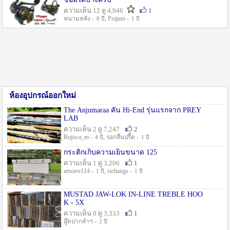
ความเห็น 12 ดู 4,946
1
หนามหลัง -
, Prajum -
8 ปี
1 ปี
ห้องอุปกรณ์ออกใหม่
The Anjumaraa คัน Hi-End รุ่นแรกจาก PREY
LAB
ความเห็น 2 ดู 7,247
2
Rujiwa_m -
, รอกลื่นปรื๊ด -
4 ปี
1 ปี
กระติกเก็บความเย็นขนาด 125
ความเห็น 1 ดู 3,206
1
artsave114 -
, sichangs -
1 ปี
1 ปี
MUSTAD JAW-LOK IN-LINE TREBLE HOO
K - 5X
ความเห็น 0 ดู 3,333
1
อู๊ดปากลำฯ -
2 ปี