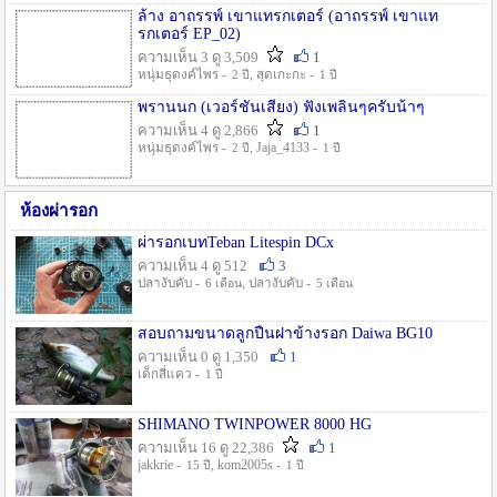
ล้าง อาถรรพ์ เขาแทรกเตอร์ (อาถรรพ์ เขาแท
รกเตอร์ EP_02)
ความเห็น 3 ดู 3,509
1
หนุ่มธุดงค์ไพร -
, สุดเกะกะ -
2 ปี
1 ปี
พรานนก (เวอร์ชั่นเสียง) ฟังเพลินๆครับน้าๆ
ความเห็น 4 ดู 2,866
1
หนุ่มธุดงค์ไพร -
, Jaja_4133 -
2 ปี
1 ปี
ห้องผ่ารอก
ผ่ารอกเบทTeban Litespin DCx
ความเห็น 4 ดู 512
3
ปลางับคับ -
, ปลางับคับ -
6 เดือน
5 เดือน
สอบถามขนาดลูกปืนฝาข้างรอก Daiwa BG10
ความเห็น 0 ดู 1,350
1
เด็กสี่แคว -
1 ปี
SHIMANO TWINPOWER 8000 HG
ความเห็น 16 ดู 22,386
1
jakkrie -
, kom2005s -
15 ปี
1 ปี