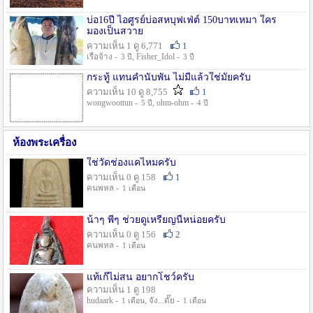
บ่อ16ปี ไอศูรย์บ่อสหบุฟเฟ่ต์ 150บาทเหมา ใคร
มองเป็นสวาย
ความเห็น 1 ดู 6,771
1
เรือจ้าง -
, Fisher_Idol -
3 ปี
3 ปี
กระทู้ แทนคำนับพัน ไม่มีแล้วใช่มั๊ยครับ
ความเห็น 10 ดู 8,755
1
wongwoottun -
, ohm-ohm -
5 ปี
4 ปี
ห้องพระเครื่อง
ใช่วัดช่องแคไหมครับ
ความเห็น 0 ดู 158
1
คนพหล -
1 เดือน
น้าๆ พี่ๆ ช่วยดูเหรียญนี้หน่อยครับ
ความเห็น 0 ดู 156
2
คนพหล -
1 เดือน
แท้เก๊ไม่สน อยากโชว์ครับ
ความเห็น 1 ดู 198
hudaark -
, จัง...ดั๊ย -
1 เดือน
1 เดือน