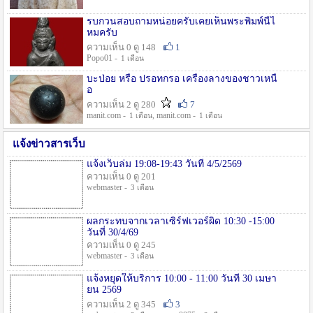
รบกวนสอบถามหน่อยครับเคยเห็นพระพิมพ์นี้ไ
หมครับ
ความเห็น 0 ดู 148
1
Popo01 -
1 เดือน
บะป่อย หรือ ปรอทกรอ เครื่องลางของชาวเหนื
อ
ความเห็น 2 ดู 280
7
manit.com -
, manit.com -
1 เดือน
1 เดือน
แจ้งข่าวสารเว็บ
แจ้งเว็บล่ม 19:08-19:43 วันที่ 4/5/2569
ความเห็น 0 ดู 201
webmaster -
3 เดือน
ผลกระทบจากเวลาเซิร์ฟเวอร์ผิด 10:30 -15:00
วันที่ 30/4/69
ความเห็น 0 ดู 245
webmaster -
3 เดือน
แจ้งหยุดให้บริการ 10:00 - 11:00 วันที่ 30 เมษา
ยน 2569
ความเห็น 2 ดู 345
3