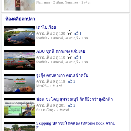
Num mea -
, Num mea -
2 เดือน
2 เดือน
ห้องคลิปตกปลา
เดาไปเรื่อย
ความเห็น 2 ดู 120
1
footfish -
, เอ สระบุรี -
1 สัปดาห์
2 วัน
ABU ชุดนี้ ตกกะพง แจ่มเลย
ความเห็น 2 ดู 110
1
footfish -
, เอ สระบุรี -
1 สัปดาห์
2 วัน
จูงกุ้ง ตกปลาเก๋า ตอนเช้าครับ
ความเห็น 0 ดู 118
2
Muu26 -
1 สัปดาห์
ช่อน ชะโด@สุพรรณบุรี กัดดียิ่งกว่ายุงอีกน้า
ความเห็น 0 ดู 201
2
ก้อง ตะโกคู่ -
2 สัปดาห์
Skipping ปลาชะโดคลอง เทสSike hook จากL
F