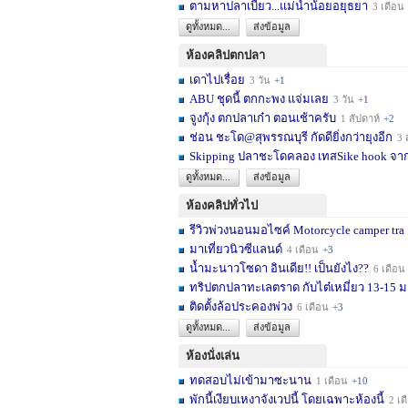
ตามหาปลาเบี้ยว...แม่น้ำน้อยอยุธยา
3 เดือน
ดูทั้งหมด...
ส่งข้อมูล
ห้องคลิปตกปลา
เดาไปเรื่อย
3 วัน
+1
ABU ชุดนี้ ตกกะพง แจ่มเลย
3 วัน
+1
จูงกุ้ง ตกปลาเก๋า ตอนเช้าครับ
1 สัปดาห์
+2
ช่อน ชะโด@สุพรรณบุรี กัดดียิ่งกว่ายุงอีก
3 สัปด
Skipping ปลาชะโดคลอง เทสSike hook จากL
ดูทั้งหมด...
ส่งข้อมูล
ห้องคลิปทั่วไป
รีวิวพ่วงนอนมอไซค์ Motorcycle camper tra
มาเที่ยวนิวซีแลนด์
4 เดือน
+3
น้ำมะนาวโซดา อินเดีย!! เป็นยังไง??
6 เดือน
ทริปตกปลาทะเลตราด กับไต๋เหมี่ยว 13-15 มก
ติดตั้งล้อประคองพ่วง
6 เดือน
+3
ดูทั้งหมด...
ส่งข้อมูล
ห้องนั่งเล่น
ทดสอบไม่เข้ามาซะนาน
1 เดือน
+10
พักนี้เงียบเหงาจังเวปนี้ โดยเฉพาะห้องนี้
2 เดือน