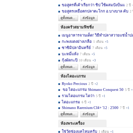
ขอสูตรที่เค้าเรียกว่า ชิป ใช้ผสมปังปั่นแ
2 ปี
ขอสูตรเหยื่อตกปลาตะโกก อ.บางบาล คับ
2 
ดูทั้งหมด...
ส่งข้อมูล
ห้องครัวสยามฟิชชิ่ง
เมนูอาหารจานเด็ด! วิธีทำปลาสวายแช่น้ำปล
กะพงแดงย่างเกลือ
1 เดือน
+5
ซาซิมิปลาอินทรีย์
7 เดือน
+5
บะหมี่แห้ง
7 เดือน
+5
กุ้งผัดกะปิ
10 เดือน
+3
ดูทั้งหมด...
ส่งข้อมูล
ห้องไดอะแกรม
Ryoko Precious
2 ปี
+2
ขอ ไดอะแกรม Shimano Conquest 50
5 ปี
+
รวมไดอแกรม ไดว่า
5 ปี
+1
ไดอะแกรม
6 ปี
+1
Shimano Rarenium CI4+ '12 : 2500
7 ปี
+1
ดูทั้งหมด...
ส่งข้อมูล
ห้องพระเครื่อง
ใช่วัดช่องแคไหมครับ
1 เดือน
+1