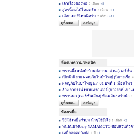
เล่าเรื่องของพ่อ
2 เดือน
+8
สูตรนี้ดมได้ไหมครับ
2 เดือน
+11
เลือกเบอร์ไหนดีครับ
2 เดือน
+11
ดูทั้งหมด...
ส่งข้อมูล
ห้องบทความ/เทคนิค
พรานผึ้ง แห่งป่าบ้านปลายนาสวน (เวอร์ชั่น
2 
เปิดตัวนิยาย ผจญภัยในป่าใหญ่ (นิยายเรื่อ
4 เดื
ผจญภัยในป่าใหญ่ EP_01 บทที่ 1 เพื่อนไพร
1
ล้าง อาถรรพ์ เขาแทรกเตอร์ (อาถรรพ์ เขาแ
พรานนก (เวอร์ชั่นเสียง) ฟังเพลินๆครับน้า
1 ปี
ดูทั้งหมด...
ส่งข้อมูล
ห้องเหยื่อ
วิธืใช้ เหยื่อรำบ่ม น้าๆใช้ยังไง
1 เดือน
+2
หนอนยางGary YAMAMOTO ชอบส่วนตัวครับ... 
เหยื่อสดตกกุ้งบ่อ
1 ปี
+1