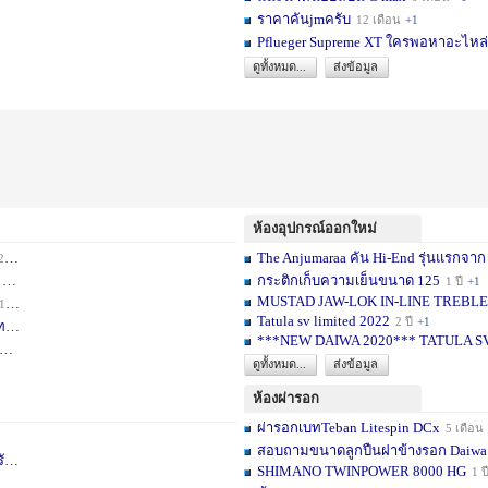
ราคาคันjmครับ
12 เดือน
+1
Pflueger Supreme XT ใครพอหาอะไหล่ห
ดูทั้งหมด...
ส่งข้อมูล
ห้องอุปกรณ์ออกใหม่
The Anjumaraa คัน Hi-End รุ่นแรกจาก
เดือน
+2
กระติกเก็บความเย็นขนาด 125
อน
+1
1 ปี
+1
MUSTAD JAW-LOK IN-LINE TREBLE HOOK
1 เดือน
+1
Tatula sv limited 2022
2 ปี
+1
ท
1 ปี
+1
***NEW DAIWA 2020*** TATULA S
+1
ดูทั้งหมด...
ส่งข้อมูล
ห้องผ่ารอก
ผ่ารอกเบทTeban Litespin DCx
5 เดือน
สอบถามขนาดลูกปืนฝาข้างรอก Daiwa
เ
1 ปี
+1
SHIMANO TWINPOWER 8000 HG
1 ป