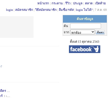
หน้าแรก
|
กระดาน
|
รีวิว
|
ประมูล
|
ตลาด
|
เปิดท้าย
login
|
สมัครสมาชิก
|
วิธีสมัครสมาชิก
|
ลืมชื่อ/รหัส
|
login ไม่ได้?
|
7 ส.ค. 69
ค้นหาข้อมูล
ค้น
จาก
ตั้งแต่ 15 ตุลาคม 2543
+7
่ดีคร
1 เดือน
+1
กั
1 เดือน
+1