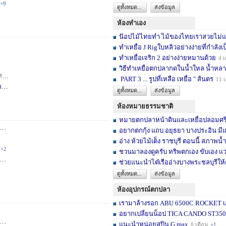
+9
ดูทั้งหมด...
ส่งข้อมูล
ห้องทำเอง
น๊อปไม้ไทยทำ ไม้ของไทยเราสวยไม่แพ้ต
ทำเหยื่อ J Rigใบหลิวอย่างง่ายที่กำลังเป
ทำเหยื่อเจริก 2 อย่างง่ายหมานด้วย
4 เ
วิธีทำเหยื่อตกปลากดในน้ำใหล น้ำหลา
าห์
+2
PART 3 ... รูปที่เหลือ เหยื่อ " ส้นตร
11 
F
3 สัปดาห์
ดูทั้งหมด...
ส่งข้อมูล
ห้องหมายธรรมชาติ
หมายตกปลาหน้าดินและเหยื่อปลอมศรีสะเ
3 เดือน
+2
อยากตกกุ้ง แถบ อยุธยา บางประอิน มีแ
อ่าง ห้วยไม้เต็ง ราชบุรี ตอนนี้ สภาพน้ำ
+2
ชวนมาลองดูครับ ทริพตกเอง ขับเอง แวะ
6 เดือน
+3
ช่วยแนะนำไต๋เรืออ่างบางพระชลบุรีให้
ดูทั้งหมด...
ส่งข้อมูล
ห้องอุปกรณ์ตกปลา
เรามาล้างรอก ABU 6500C ROCKET เอง
อยากเปลี่ยนน็อป TICA CANDO ST3500 ข
+17
แนะนำหน่อยสปิน G max
8 เดือน
+1