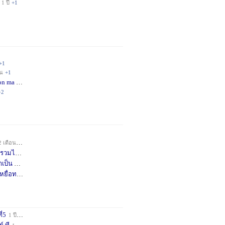
1 ปี
+1
+1
อน
+1
on ma
4 เดือน
+2
+2
2 เดือน
+1
วมได้
7 เดือน
+3
าเป็น
8 เดือน
+4
หยื่อท
9 เดือน
+1
ี่5
1 ปี
+1