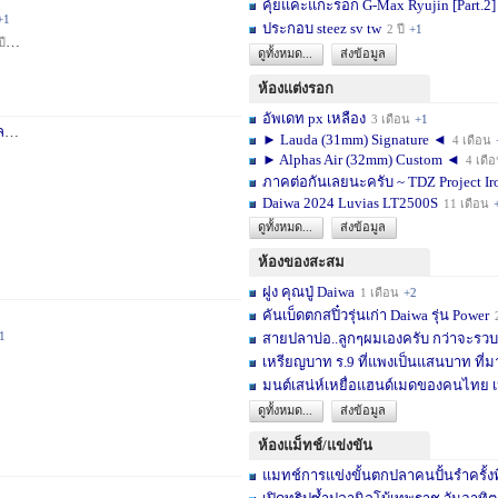
คุ้ยแคะแกะรอก G-Max Ryujin [Part.2]
+1
ประกอบ steez sv tw
2 ปี
+1
ปี
+1
ดูทั้งหมด...
ส่งข้อมูล
ห้องแต่งรอก
อัพเดท px เหลือง
3 เดือน
+1
า
3 สัปดาห์
+1
► Lauda (31mm) Signature ◄
4 เดือน
► Alphas Air (32mm) Custom ◄
4 เดื
ภาคต่อกันเลยนะครับ ~ TDZ Project Ir
Daiwa 2024 Luvias LT2500S
11 เดือน
ดูทั้งหมด...
ส่งข้อมูล
ห้องของสะสม
ฝูง คุณปู่ Daiwa
1 เดือน
+2
คันเบ็ดตกสปิ๋วรุ่นเก่า Daiwa รุ่น Power
1
สายปลาบ่อ..ลูกๆผมเองครับ กว่าจะรวบร
เหรียญบาท ร.9 ที่แพงเป็นแสนบาท ที่ม
มนต์เสน่ห์เหยื่อแฮนด์เมดของคนไทย เ
ดูทั้งหมด...
ส่งข้อมูล
ห้องแม็ทช์/แข่งขัน
แมทช์การแข่งขั้นตกปลาคนปั้นรำครั้งท