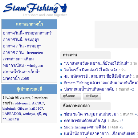
สภาพอากาศน้ำ
อากาศวันนี้- กรมอุทกศาสตร์
อากาศวันนี้- กรมอุตุฯ
อากาศ 7 วัน - กรมอุตุฯ
อากาศ 7 วัน - freemeteo
กระดาน
ภาพถ่ายดาวเทียม
"เขาแหลมวันฝนขาด...ก็ยังพอได้มันส์"
3 วัน
พยากรณ์ลม - windguru
ไมโครจิ้ก ติดกล่องไว้ไม่ผิดหวัง
3 วัน
สภาพน้ำในอ่างเก็บน้ำ
4lb มหัศจรรย์ : แสมสาร ชื่อนี้ยังมีมนตร์
1 สัปดาห์
มาตราน้ำ 2569
Stream Fishing แล้วเราจะกลับมาพบกันใหม่
ผู้เข้าชมขณะนี้
ปลากดแม่น้ำน่านกินดุมากคับ
1 สัปดาห์
+2
ดูทั้งหมด...
ส่งข้อมูล
จำนวน:
98 visitors, 9 members
รายชื่อ:
addysound
,
AR/DC7
,
ห้องภาพตกปลา
bigbrigth
,
Gibgae
,
kai10107
,
LABRADOR
,
witthaya
,
สุธี
,
หมู
ช่อน ชะโด กระสูบ ก่อนฝนจะมา
1 สัปดาห์
+
กำแพงแสน
ตกปลาช่อนด้วยเหยื่อ Aji
1 เดือน
+5
Shore fishing @เกาะสีชัง
1 เดือน
+5
แม่น้ำน้อยวันที่ปลาหายาก...เกือบหลับแต่ก
2 เ