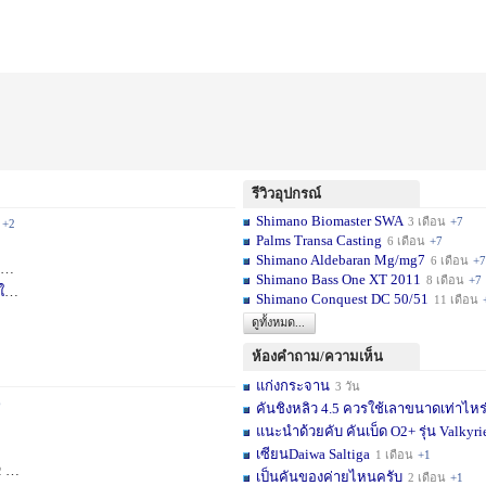
รีวิวอุปกรณ์
Shimano Biomaster SWA
3 เดือน
+7
+2
Palms Transa Casting
6 เดือน
+7
Shimano Aldebaran Mg/mg7
6 เดือน
+7
+5
Shimano Bass One XT 2011
8 เดือน
+7
ใ
1 สัปดาห์
Shimano Conquest DC 50/51
11 เดือน
ดูทั้งหมด...
ห้องคำถาม/ความเห็น
แก่งกระจาน
3 วัน
6
คันชิงหลิว 4.5 ควรใช้เลาขนาดเท่าไหร
แนะนำด้วยคับ คันเบ็ด O2+ รุ่น Valkyrie
เซียนDaiwa Saltiga
1 เดือน
+1
ดือน
+11
เป็นคันของค่ายไหนครับ
2 เดือน
+1