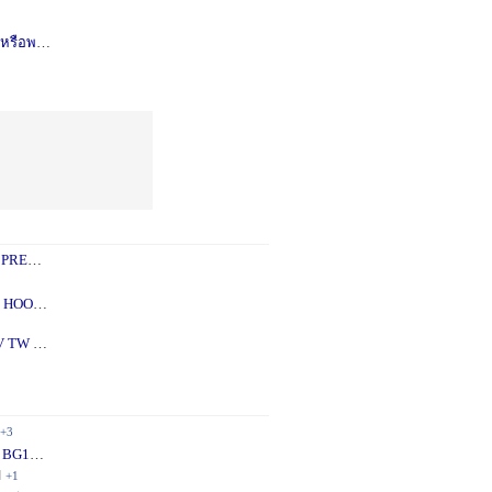
รือพอซ
1 ปี
+1
 PREY
1 ปี
+2
 - 5X
2 ปี
+1
V TW
2 ปี
+1
+3
 BG10
1 ปี
+1
ี
+1