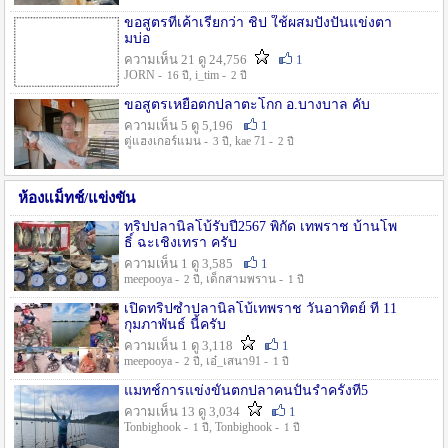
ขอสูตรที่เค้าเรียกว่า ชิป ใช้ผสมปังปั่นแข่งตา
มบ่อ
ความเห็น 21 ดู 24,756
1
JORN -
, i_tim -
16 ปี
2 ปี
ขอสูตรเหยื่อตกปลาตะโกก อ.บางบาล คับ
ความเห็น 5 ดู 5,196
1
ตู่แฮงเกอร์แมน -
, kae 71 -
3 ปี
2 ปี
ห้องแม็ทช์/แข่งขัน
ทริปปลานิลโบ้รับปี2567 พิกัด เทพราช บ้านโพ
ธิ์ ฉะเชิงเทรา ครับ
ความเห็น 1 ดู 3,585
1
meepooya -
, เด็กสามพราน -
2 ปี
1 ปี
เปิดทริปซ้ำปลานิลโบ้เทพราช วันอาทิตย์ ที่ 11
กุมภาพันธ์ นี้ครับ
ความเห็น 1 ดู 3,118
1
meepooya -
, เอ๋_เสนา91 -
2 ปี
1 ปี
แมทช์การแข่งขั้นตกปลาคนปั้นรำครั้งที่5
ความเห็น 13 ดู 3,034
1
Tonbighook -
, Tonbighook -
1 ปี
1 ปี