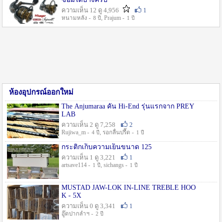
ความเห็น 12 ดู 4,956
1
หนามหลัง -
, Prajum -
8 ปี
1 ปี
ห้องอุปกรณ์ออกใหม่
The Anjumaraa คัน Hi-End รุ่นแรกจาก PREY
LAB
ความเห็น 2 ดู 7,258
2
Rujiwa_m -
, รอกลื่นปรื๊ด -
4 ปี
1 ปี
กระติกเก็บความเย็นขนาด 125
ความเห็น 1 ดู 3,221
1
artsave114 -
, sichangs -
1 ปี
1 ปี
MUSTAD JAW-LOK IN-LINE TREBLE HOO
K - 5X
ความเห็น 0 ดู 3,341
1
อู๊ดปากลำฯ -
2 ปี