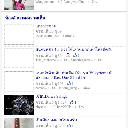
Wongwoottun -
, WongwootTun -
5 ปี
1 เดือน
ห้องคำถาม/ความเห็น
แก่งกระจาน
ความเห็น 0 ดู 59
wanchalerm_wan -
1 สัปดาห์
คันชิงหลิว 4.5 ควรใช้เลาขนาดเท่าไหร่ดีครับ
ความเห็น 2 ดู 304
1
TuK_Mahachai -
, Superbiggame -
2 เดือน
1 เดือน
แนะนำด้วยคับ คันเบ็ด O2+ รุ่น Valkyrieกับ คั
นShimano Bass One XT เลือก
ความเห็น 1 ดู 193
1
bamoo -
, Khong_beng -
1 เดือน
1 เดือน
เซียนDaiwa Saltiga
ความเห็น 6 ดู 1,627
1
physale -
, kom2005s -
10 ปี
1 เดือน
เป็นคันของค่ายไหนครับ
ความเห็น 3 ดู 320
1