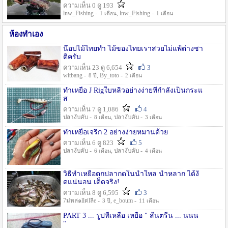
ความเห็น 0 ดู 193
lnw_Fishing -
, lnw_Fishing -
1 เดือน
1 เดือน
ห้องทำเอง
น๊อปไม้ไทยทำ ไม้ของไทยเราสวยไม่แพ้ต่างชา
ติครับ
ความเห็น 23 ดู 6,654
3
witbang -
, By_toto -
8 ปี
2 เดือน
ทำเหยื่อ J Rigใบหลิวอย่างง่ายที่กำลังเป็นกระแ
ส
ความเห็น 7 ดู 1,086
4
ปลางับคับ -
, ปลางับคับ -
8 เดือน
3 เดือน
ทำเหยื่อเจริก 2 อย่างง่ายหมานด้วย
ความเห็น 6 ดู 823
5
ปลางับคับ -
, ปลางับคับ -
6 เดือน
4 เดือน
วิธีทำเหยื่อตกปลากดในน้ำใหล น้ำหลาก ได้งั
ดแน่นอน เด็ดจริง!
ความเห็น 8 ดู 6,595
3
7ม่หล่๑llต่lลีe -
, e_boum -
3 ปี
11 เดือน
PART 3 ... รูปที่เหลือ เหยื่อ " ส้นตรีน ... นนน
"