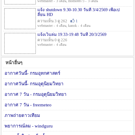
webmaster -
, momo8875 -
3 เดือน
3 เดือน
แจ้ง shutdown 9.30-10.30 วันที่ 3/4/2569 เพื่อเป
ลี่ยน HD
ความเห็น 3 ดู 262
1
webmaster -
, kanok -
4 เดือน
4 เดือน
แจ้งเว็บล่ม 19:33-19:48 วันที่ 20/3/2569
ความเห็น 0 ดู 226
webmaster -
4 เดือน
หน้าอื่นๆ
อากาศวันนี้- กรมอุทกศาสตร์
อากาศวันนี้- กรมอุตุนิยมวิทยา
อากาศ 7 วัน - กรมอุตุนิยมวิทยา
อากาศ 7 วัน - freemeteo
ภาพถ่ายดาวเทียม
พยาการณ์ลม - windguru