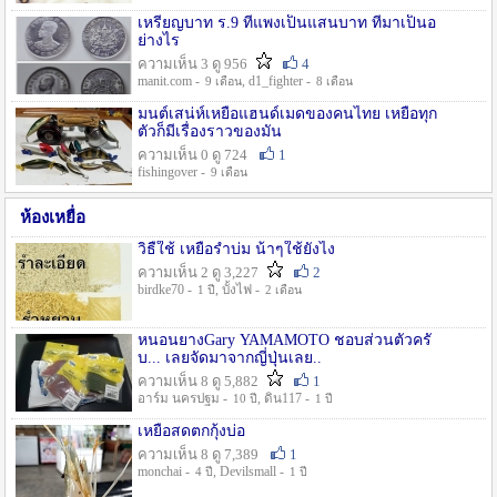
เหรียญบาท ร.9 ที่แพงเป็นแสนบาท ที่มาเป็นอ
ย่างไร
ความเห็น 3 ดู 956
4
manit.com -
, d1_fighter -
9 เดือน
8 เดือน
มนต์เสน่ห์เหยื่อแฮนด์เมดของคนไทย เหยื่อทุก
ตัวก็มีเรื่องราวของมัน
ความเห็น 0 ดู 724
1
fishingover -
9 เดือน
ห้องเหยื่อ
วิธืใช้ เหยื่อรำบ่ม น้าๆใช้ยังไง
ความเห็น 2 ดู 3,227
2
birdke70 -
, บั้งไฟ -
1 ปี
2 เดือน
หนอนยางGary YAMAMOTO ชอบส่วนตัวครั
บ... เลยจัดมาจากญี่ปุ่นเลย..
ความเห็น 8 ดู 5,882
1
อาร์ม นครปฐม -
, ดิน117 -
10 ปี
1 ปี
เหยื่อสดตกกุ้งบ่อ
ความเห็น 8 ดู 7,389
1
monchai -
, Devilsmall -
4 ปี
1 ปี