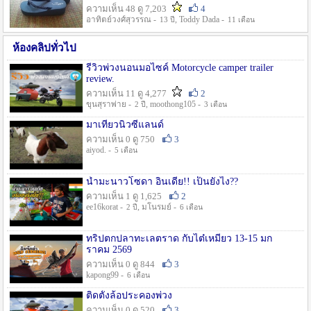
ความเห็น 48 ดู 7,203
4
อาทิตย์วงศ์สุวรรณ -
, Toddy Dada -
13 ปี
11 เดือน
ห้องคลิปทั่วไป
รีวิวพ่วงนอนมอไซค์ Motorcycle camper trailer
review.
ความเห็น 11 ดู 4,277
2
ขุนสุราพ่าย -
, moothong105 -
2 ปี
3 เดือน
มาเที่ยวนิวซีแลนด์
ความเห็น 0 ดู 750
3
aiyod. -
5 เดือน
น้ำมะนาวโซดา อินเดีย!! เป็นยังไง??
ความเห็น 1 ดู 1,625
2
ee16korat -
, มโนรมย์ -
2 ปี
6 เดือน
ทริปตกปลาทะเลตราด กับไต๋เหมี่ยว 13-15 มก
ราคม 2569
ความเห็น 0 ดู 844
3
kapong99 -
6 เดือน
ติดตั้งล้อประคองพ่วง
ความเห็น 0 ดู 520
3