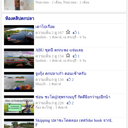
Num mea -
, Num mea -
2 เดือน
2 เดือน
ห้องคลิปตกปลา
เดาไปเรื่อย
ความเห็น 2 ดู 167
1
footfish -
, เอ สระบุรี -
1 สัปดาห์
6 วัน
ABU ชุดนี้ ตกกะพง แจ่มเลย
ความเห็น 2 ดู 154
1
footfish -
, เอ สระบุรี -
1 สัปดาห์
6 วัน
จูงกุ้ง ตกปลาเก๋า ตอนเช้าครับ
ความเห็น 0 ดู 136
2
Muu26 -
2 สัปดาห์
ช่อน ชะโด@สุพรรณบุรี กัดดียิ่งกว่ายุงอีกน้า
ความเห็น 0 ดู 226
2
ก้อง ตะโกคู่ -
3 สัปดาห์
Skipping ปลาชะโดคลอง เทสSike hook จากL
F