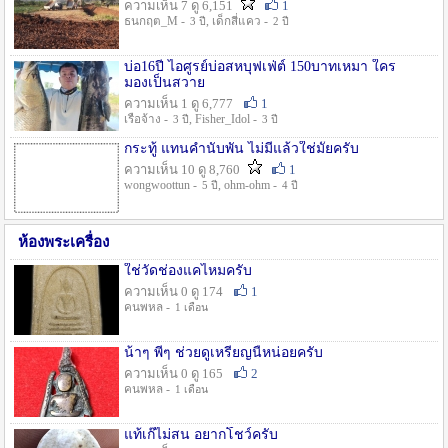
ความเห็น 7 ดู 6,151
1
ธนกฤต_M -
, เด็กสี่แคว -
3 ปี
2 ปี
บ่อ16ปี ไอศูรย์บ่อสหบุฟเฟ่ต์ 150บาทเหมา ใคร
มองเป็นสวาย
ความเห็น 1 ดู 6,777
1
เรือจ้าง -
, Fisher_Idol -
3 ปี
3 ปี
กระทู้ แทนคำนับพัน ไม่มีแล้วใช่มั๊ยครับ
ความเห็น 10 ดู 8,760
1
wongwoottun -
, ohm-ohm -
5 ปี
4 ปี
ห้องพระเครื่อง
ใช่วัดช่องแคไหมครับ
ความเห็น 0 ดู 174
1
คนพหล -
1 เดือน
น้าๆ พี่ๆ ช่วยดูเหรียญนี้หน่อยครับ
ความเห็น 0 ดู 165
2
คนพหล -
1 เดือน
แท้เก๊ไม่สน อยากโชว์ครับ