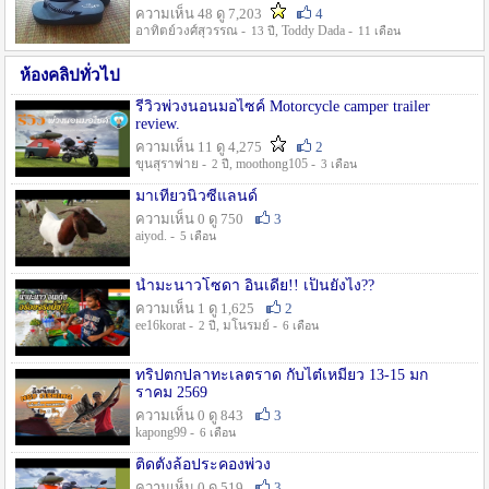
ความเห็น 48 ดู 7,203
4
อาทิตย์วงศ์สุวรรณ -
, Toddy Dada -
13 ปี
11 เดือน
ห้องคลิปทั่วไป
รีวิวพ่วงนอนมอไซค์ Motorcycle camper trailer
review.
ความเห็น 11 ดู 4,275
2
ขุนสุราพ่าย -
, moothong105 -
2 ปี
3 เดือน
มาเที่ยวนิวซีแลนด์
ความเห็น 0 ดู 750
3
aiyod. -
5 เดือน
น้ำมะนาวโซดา อินเดีย!! เป็นยังไง??
ความเห็น 1 ดู 1,625
2
ee16korat -
, มโนรมย์ -
2 ปี
6 เดือน
ทริปตกปลาทะเลตราด กับไต๋เหมี่ยว 13-15 มก
ราคม 2569
ความเห็น 0 ดู 843
3
kapong99 -
6 เดือน
ติดตั้งล้อประคองพ่วง
ความเห็น 0 ดู 519
3