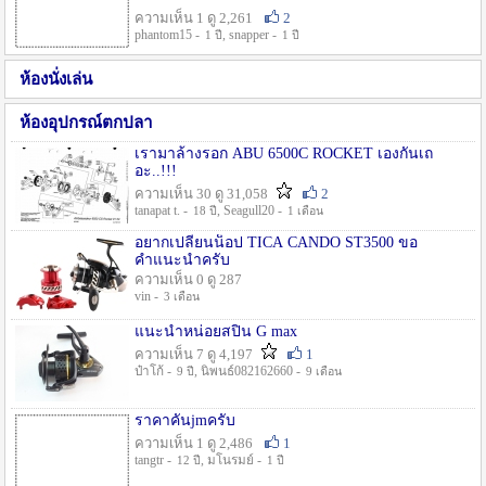
ความเห็น 1 ดู 2,261
2
phantom15 -
, snapper -
1 ปี
1 ปี
ห้องนั่งเล่น
ห้องอุปกรณ์ตกปลา
เรามาล้างรอก ABU 6500C ROCKET เองกันเถ
อะ..!!!
ความเห็น 30 ดู 31,058
2
tanapat t. -
, Seagull20 -
18 ปี
1 เดือน
อยากเปลี่ยนน็อป TICA CANDO ST3500 ขอ
คำแนะนำครับ
ความเห็น 0 ดู 287
vin -
3 เดือน
แนะนำหน่อยสปิน G max
ความเห็น 7 ดู 4,197
1
ป๋าโก้ -
, นิพนธ์082162660 -
9 ปี
9 เดือน
ราคาคันjmครับ
ความเห็น 1 ดู 2,486
1
tangtr -
, มโนรมย์ -
12 ปี
1 ปี