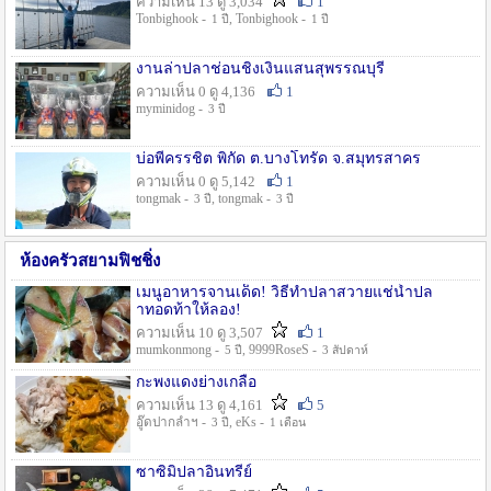
ความเห็น 13 ดู 3,034
1
Tonbighook -
, Tonbighook -
1 ปี
1 ปี
งานล่าปลาช่อนชิงเงินแสนสุพรรณบุรี
ความเห็น 0 ดู 4,136
1
myminidog -
3 ปี
บ่อพี่ครรชิต พิกัด ต.บางโทรัด จ.สมุทรสาคร
ความเห็น 0 ดู 5,142
1
tongmak -
, tongmak -
3 ปี
3 ปี
ห้องครัวสยามฟิชชิ่ง
เมนูอาหารจานเด็ด! วิธีทำปลาสวายแช่น้ำปล
าทอดท้าให้ลอง!
ความเห็น 10 ดู 3,507
1
mumkonmong -
, 9999RoseS -
5 ปี
3 สัปดาห์
กะพงแดงย่างเกลือ
ความเห็น 13 ดู 4,161
5
อู๊ดปากลำฯ -
, eKs -
3 ปี
1 เดือน
ซาซิมิปลาอินทรีย์