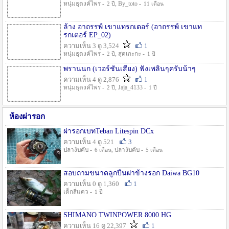
หนุ่มธุดงค์ไพร -
, By_toto -
2 ปี
11 เดือน
ล้าง อาถรรพ์ เขาแทรกเตอร์ (อาถรรพ์ เขาแท
รกเตอร์ EP_02)
ความเห็น 3 ดู 3,524
1
หนุ่มธุดงค์ไพร -
, สุดเกะกะ -
2 ปี
1 ปี
พรานนก (เวอร์ชั่นเสียง) ฟังเพลินๆครับน้าๆ
ความเห็น 4 ดู 2,876
1
หนุ่มธุดงค์ไพร -
, Jaja_4133 -
2 ปี
1 ปี
ห้องผ่ารอก
ผ่ารอกเบทTeban Litespin DCx
ความเห็น 4 ดู 521
3
ปลางับคับ -
, ปลางับคับ -
6 เดือน
5 เดือน
สอบถามขนาดลูกปืนฝาข้างรอก Daiwa BG10
ความเห็น 0 ดู 1,360
1
เด็กสี่แคว -
1 ปี
SHIMANO TWINPOWER 8000 HG
ความเห็น 16 ดู 22,397
1