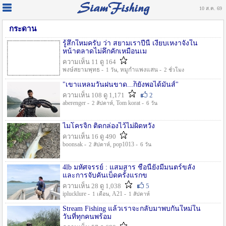
10 ส.ค. 69
กระดาน
รู้สึกใหมครับ ว่า สยามเราปีนี้ เงียบเหงาจังใน
หน้าตลาดไม่คึกคักเหมือนเม
ความเห็น 11 ดู 164
พงษ์สยามพุทธ -
, หมูกำแพงแสน -
1 วัน
2 ชั่วโมง
"เขาแหลมวันฝนขาด...ก็ยังพอได้มันส์"
ความเห็น 108 ดู 1,171
2
aberenger -
, Tom korat -
2 สัปดาห์
6 วัน
ไมโครจิ้ก ติดกล่องไว้ไม่ผิดหวัง
ความเห็น 16 ดู 490
boonsak -
, pop1013 -
2 สัปดาห์
6 วัน
4lb มหัศจรรย์ : แสมสาร ชื่อนี้ยังมีมนตร์ขลัง
และการจับคันเบ็ดครั้งแรกข
ความเห็น 28 ดู 1,038
5
iplucklure -
, A21 -
1 เดือน
1 สัปดาห์
Stream Fishing แล้วเราจะกลับมาพบกันใหม่ใน
วันที่ทุกคนพร้อม