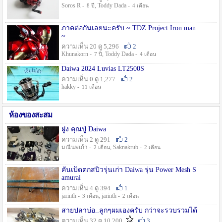
Soros R -
, Toddy Dada -
8 ปี
4 เดือน
ภาคต่อกันเลยนะครับ ~ TDZ Project Iron man
~
ความเห็น 20 ดู 5,296
2
Khunakorn -
, Toddy Dada -
7 ปี
4 เดือน
Daiwa 2024 Luvias LT2500S
ความเห็น 0 ดู 1,277
2
hakky -
11 เดือน
ห้องของสะสม
ฝูง คุณปู่ Daiwa
ความเห็น 2 ดู 291
2
มณีนพเก้า -
, Saknakrub -
2 เดือน
2 เดือน
คันเบ็ดตกสปิ๋วรุ่นเก่า Daiwa รุ่น Power Mesh S
amurai
ความเห็น 4 ดู 394
1
jarinth -
, jarinth -
3 เดือน
2 เดือน
สายปลาบ่อ..ลูกๆผมเองครับ กว่าจะรวบรวมได้
ความเห็น 32 ดู 10,200
3