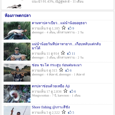
แนะนำ 91.43%, ณัฏฐพล ฝ่ -
11 เดือน
ห้องภาพตกปลา
ตามหาปลาเบี้ยว...แม่น้ำน้อยอยุธยา
ความเห็น 9 ดู 1,185
9
aberenger -
, เด็กสามพราน -
4 เดือน
2 วัน
แม่น้ำน้อยวันที่ปลาหายาก...เกือบหลับแต่กลับ
มาได้
ความเห็น 11 ดู 914
11
aberenger -
, เด็กสามพราน -
3 เดือน
2 วัน
ช่อน ชะโด กระสูบ ก่อนฝนจะมา
ความเห็น 6 ดู 315
6
aberenger -
, aberenger -
4 สัปดาห์
1 สัปดาห์
ตกปลาช่อนด้วยเหยื่อ Aji
ความเห็น 17 ดู 2,836
6
Wongwoottun -
, kaewnon -
7 ปี
1 เดือน
Shore fishing @เกาะสีชัง
ความเห็น 5 ดู 2,522
5