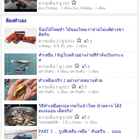
ความเห็น 0 ดู 193
lnw_Fishing -
, lnw_Fishing -
1 เดือน
1 เดือน
ห้องทำเอง
น๊อปไม้ไทยทำ ไม้ของไทยเราสวยไม่แพ้ต่างชา
ติครับ
ความเห็น 23 ดู 6,654
3
witbang -
, By_toto -
8 ปี
2 เดือน
ทำเหยื่อ J Rigใบหลิวอย่างง่ายที่กำลังเป็นกระแ
ส
ความเห็น 7 ดู 1,086
4
ปลางับคับ -
, ปลางับคับ -
8 เดือน
3 เดือน
ทำเหยื่อเจริก 2 อย่างง่ายหมานด้วย
ความเห็น 6 ดู 823
5
ปลางับคับ -
, ปลางับคับ -
6 เดือน
4 เดือน
วิธีทำเหยื่อตกปลากดในน้ำใหล น้ำหลาก ได้งั
ดแน่นอน เด็ดจริง!
ความเห็น 8 ดู 6,594
3
7ม่หล่๑llต่lลีe -
, e_boum -
3 ปี
11 เดือน
PART 3 ... รูปที่เหลือ เหยื่อ " ส้นตรีน ... นนน
"