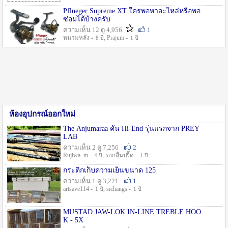
Pflueger Supreme XT ใครพอหาอะไหล่หรือพอ
ซ่อมได้บ้างครับ
ความเห็น 12 ดู 4,956
1
หนามหลัง -
, Prajum -
8 ปี
1 ปี
ห้องอุปกรณ์ออกใหม่
The Anjumaraa คัน Hi-End รุ่นแรกจาก PREY
LAB
ความเห็น 2 ดู 7,256
2
Rujiwa_m -
, รอกลื่นปรื๊ด -
4 ปี
1 ปี
กระติกเก็บความเย็นขนาด 125
ความเห็น 1 ดู 3,221
1
artsave114 -
, sichangs -
1 ปี
1 ปี
MUSTAD JAW-LOK IN-LINE TREBLE HOO
K - 5X