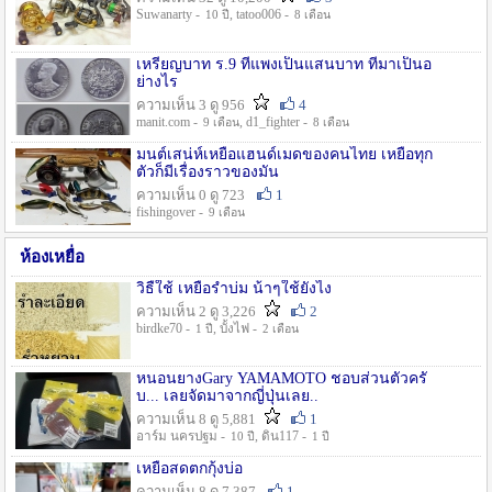
Suwanarty -
, tatoo006 -
10 ปี
8 เดือน
เหรียญบาท ร.9 ที่แพงเป็นแสนบาท ที่มาเป็นอ
ย่างไร
ความเห็น 3 ดู 956
4
manit.com -
, d1_fighter -
9 เดือน
8 เดือน
มนต์เสน่ห์เหยื่อแฮนด์เมดของคนไทย เหยื่อทุก
ตัวก็มีเรื่องราวของมัน
ความเห็น 0 ดู 723
1
fishingover -
9 เดือน
ห้องเหยื่อ
วิธืใช้ เหยื่อรำบ่ม น้าๆใช้ยังไง
ความเห็น 2 ดู 3,226
2
birdke70 -
, บั้งไฟ -
1 ปี
2 เดือน
หนอนยางGary YAMAMOTO ชอบส่วนตัวครั
บ... เลยจัดมาจากญี่ปุ่นเลย..
ความเห็น 8 ดู 5,881
1
อาร์ม นครปฐม -
, ดิน117 -
10 ปี
1 ปี
เหยื่อสดตกกุ้งบ่อ
ความเห็น 8 ดู 7,387
1