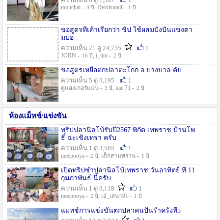
monchai -
, Devilsmall -
4 ปี
1 ปี
ขอสูตรที่เค้าเรียกว่า ชิป ใช้ผสมปังปั่นแข่งตา
มบ่อ
ความเห็น 21 ดู 24,755
1
JORN -
, i_tim -
16 ปี
2 ปี
ขอสูตรเหยื่อตกปลาตะโกก อ.บางบาล คับ
ความเห็น 5 ดู 5,195
1
ตู่แฮงเกอร์แมน -
, kae 71 -
3 ปี
2 ปี
ห้องแม็ทช์/แข่งขัน
ทริปปลานิลโบ้รับปี2567 พิกัด เทพราช บ้านโพ
ธิ์ ฉะเชิงเทรา ครับ
ความเห็น 1 ดู 3,585
1
meepooya -
, เด็กสามพราน -
2 ปี
1 ปี
เปิดทริปซ้ำปลานิลโบ้เทพราช วันอาทิตย์ ที่ 11
กุมภาพันธ์ นี้ครับ
ความเห็น 1 ดู 3,118
1
meepooya -
, เอ๋_เสนา91 -
2 ปี
1 ปี
แมทช์การแข่งขั้นตกปลาคนปั้นรำครั้งที่5