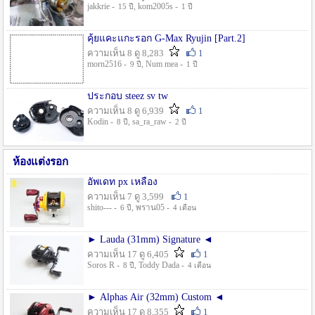
jakkrie -
, kom2005s -
15 ปี
1 ปี
คุ้ยแคะแกะรอก G-Max Ryujin [Part.2]
ความเห็น 8 ดู 8,283
1
morn2516 -
, Num mea -
9 ปี
1 ปี
ประกอบ steez sv tw
ความเห็น 8 ดู 6,939
1
Kodin -
, sa_ra_raw -
8 ปี
2 ปี
ห้องแต่งรอก
อัพเดท px เหลือง
ความเห็น 7 ดู 3,599
1
shito--- -
, พราน05 -
6 ปี
4 เดือน
► Lauda (31mm) Signature ◄
ความเห็น 17 ดู 6,405
1
Soros R -
, Toddy Dada -
8 ปี
4 เดือน
► Alphas Air (32mm) Custom ◄
ความเห็น 17 ดู 8,355
1