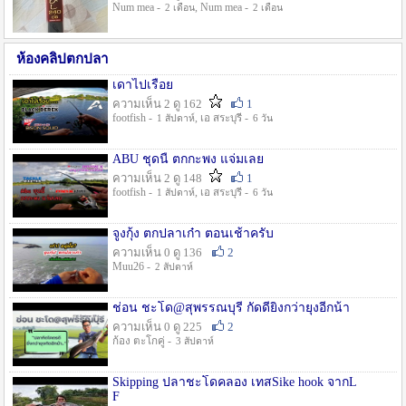
Num mea -
, Num mea -
2 เดือน
2 เดือน
ห้องคลิปตกปลา
เดาไปเรื่อย
ความเห็น 2 ดู 162
1
footfish -
, เอ สระบุรี -
1 สัปดาห์
6 วัน
ABU ชุดนี้ ตกกะพง แจ่มเลย
ความเห็น 2 ดู 148
1
footfish -
, เอ สระบุรี -
1 สัปดาห์
6 วัน
จูงกุ้ง ตกปลาเก๋า ตอนเช้าครับ
ความเห็น 0 ดู 136
2
Muu26 -
2 สัปดาห์
ช่อน ชะโด@สุพรรณบุรี กัดดียิ่งกว่ายุงอีกน้า
ความเห็น 0 ดู 225
2
ก้อง ตะโกคู่ -
3 สัปดาห์
Skipping ปลาชะโดคลอง เทสSike hook จากL
F