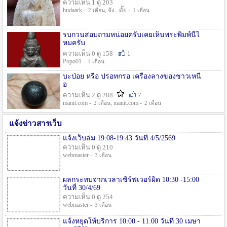
ความเห็น 1 ดู 203
hudaark -
, จัง...ดั๊ย -
2 เดือน
1 เดือน
รบกวนสอบถามหน่อยครับเคยเห็นพระพิมพ์นี้ไ
หมครับ
ความเห็น 0 ดู 158
1
Popo01 -
1 เดือน
บะป่อย หรือ ปรอทกรอ เครื่องลางของชาวเหนื
อ
ความเห็น 2 ดู 288
7
manit.com -
, manit.com -
2 เดือน
2 เดือน
แจ้งข่าวสารเว็บ
แจ้งเว็บล่ม 19:08-19:43 วันที่ 4/5/2569
ความเห็น 0 ดู 210
webmaster -
3 เดือน
ผลกระทบจากเวลาเซิร์ฟเวอร์ผิด 10:30 -15:00
วันที่ 30/4/69
ความเห็น 0 ดู 254
webmaster -
3 เดือน
แจ้งหยุดให้บริการ 10:00 - 11:00 วันที่ 30 เมษา