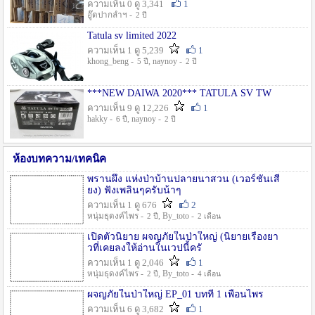
ความเห็น 0 ดู 3,341
1
อู๊ดปากลำฯ -
2 ปี
Tatula sv limited 2022
ความเห็น 1 ดู 5,239
1
khong_beng -
, naynoy -
5 ปี
2 ปี
***NEW DAIWA 2020*** TATULA SV TW
ความเห็น 9 ดู 12,226
1
hakky -
, naynoy -
6 ปี
2 ปี
ห้องบทความ/เทคนิค
พรานผึ้ง แห่งป่าบ้านปลายนาสวน (เวอร์ชั่นเสี
ยง) ฟังเพลินๆครับน้าๆ
ความเห็น 1 ดู 676
2
หนุ่มธุดงค์ไพร -
, By_toto -
2 ปี
2 เดือน
เปิดตัวนิยาย ผจญภัยในป่าใหญ่ (นิยายเรื่องยา
วที่เคยลงให้อ่านในเวปนี้ครั
ความเห็น 1 ดู 2,046
1
หนุ่มธุดงค์ไพร -
, By_toto -
2 ปี
4 เดือน
ผจญภัยในป่าใหญ่ EP_01 บทที่ 1 เพื่อนไพร
ความเห็น 6 ดู 3,682
1