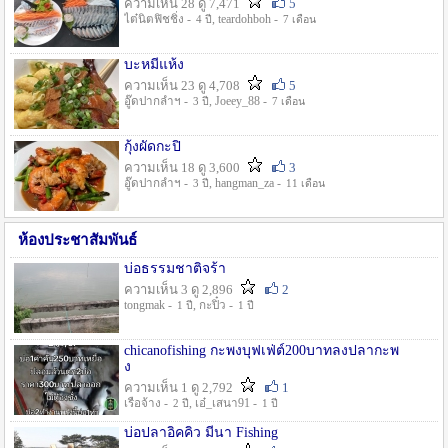
ความเห็น 28 ดู 7,471
5
ไต๋นิตฟิชชิ่ง -
, teardohboh -
4 ปี
7 เดือน
บะหมี่แห้ง
ความเห็น 23 ดู 4,708
5
อู๊ดปากลำฯ -
, Joeey_88 -
3 ปี
7 เดือน
กุ้งผัดกะปิ
ความเห็น 18 ดู 3,600
3
อู๊ดปากลำฯ -
, hangman_za -
3 ปี
11 เดือน
ห้องประชาสัมพันธ์
บ่อธรรมชาติจร้า
ความเห็น 3 ดู 2,896
2
tongmak -
, กะปิ๋ว -
1 ปี
1 ปี
chicanofishing กะพงบุฟเฟ่ต์200บาทลงปลากะพ
ง
ความเห็น 1 ดู 2,792
1
เรือจ้าง -
, เอ๋_เสนา91 -
2 ปี
1 ปี
บ่อปลาอิคคิว มีนา Fishing