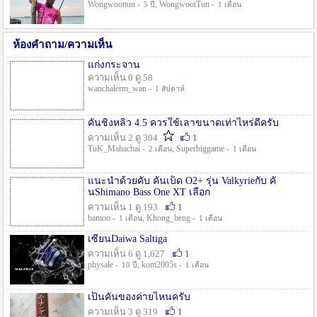
Wongwoottun -
, WongwootTun -
5 ปี
1 เดือน
ห้องคำถาม/ความเห็น
แก่งกระจาน
ความเห็น 0 ดู 58
wanchalerm_wan -
1 สัปดาห์
คันชิงหลิว 4.5 ควรใช้เลาขนาดเท่าไหร่ดีครับ
ความเห็น 2 ดู 304
1
TuK_Mahachai -
, Superbiggame -
2 เดือน
1 เดือน
แนะนำด้วยคับ คันเบ็ด O2+ รุ่น Valkyrieกับ คั
นShimano Bass One XT เลือก
ความเห็น 1 ดู 193
1
bamoo -
, Khong_beng -
1 เดือน
1 เดือน
เซียนDaiwa Saltiga
ความเห็น 6 ดู 1,627
1
physale -
, kom2005s -
10 ปี
1 เดือน
เป็นคันของค่ายไหนครับ
ความเห็น 3 ดู 319
1