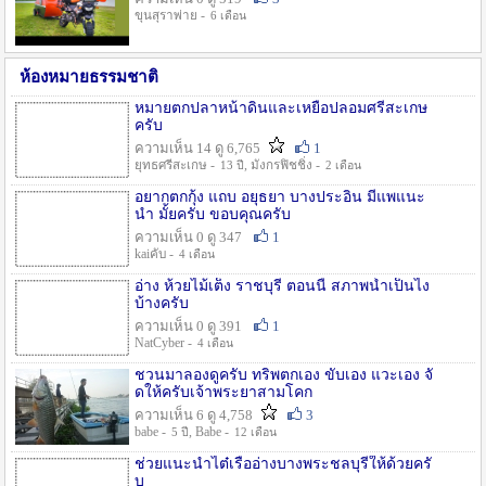
ขุนสุราพ่าย -
6 เดือน
ห้องหมายธรรมชาติ
หมายตกปลาหน้าดินและเหยื่อปลอมศรีสะเกษ
ครับ
ความเห็น 14 ดู 6,765
1
ยุทธศรีสะเกษ -
, มังกรฟิชชิ่ง -
13 ปี
2 เดือน
อยากตกกุ้ง แถบ อยุธยา บางประอิน มีแพแนะ
นำ มั้ยครับ ขอบคุณครับ
ความเห็น 0 ดู 347
1
kaiคับ -
4 เดือน
อ่าง ห้วยไม้เต็ง ราชบุรี ตอนนี้ สภาพน้ำเป็นไง
บ้างครับ
ความเห็น 0 ดู 391
1
NatCyber -
4 เดือน
ชวนมาลองดูครับ ทริพตกเอง ขับเอง แวะเอง จั
ดให้ครับเจ้าพระยาสามโคก
ความเห็น 6 ดู 4,758
3
babe -
, Babe -
5 ปี
12 เดือน
ช่วยแนะนำไต๋เรืออ่างบางพระชลบุรีให้ด้วยครั
บ