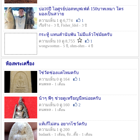
บ่อ16ปี ไอศูรย์บ่อสหบุฟเฟ่ต์ 150บาทเหมา ใคร
มองเป็นสวาย
ความเห็น 1 ดู 6,774
1
เรือจ้าง -
, Fisher_Idol -
3 ปี
3 ปี
กระทู้ แทนคำนับพัน ไม่มีแล้วใช่มั๊ยครับ
ความเห็น 10 ดู 8,755
1
wongwoottun -
, ohm-ohm -
5 ปี
4 ปี
ห้องพระเครื่อง
ใช่วัดช่องแคไหมครับ
ความเห็น 0 ดู 164
1
คนพหล -
1 เดือน
น้าๆ พี่ๆ ช่วยดูเหรียญนี้หน่อยครับ
ความเห็น 0 ดู 160
2
คนพหล -
1 เดือน
แท้เก๊ไม่สน อยากโชว์ครับ
ความเห็น 1 ดู 200
hudaark -
, จัง...ดั๊ย -
1 เดือน
1 เดือน