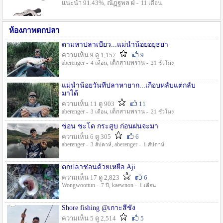
แนะนำ 91.43%, ณัฏฐพล ฝ่ -
11 เดือน
ห้องภาพตกปลา
ตามหาปลาเบี้ยว...แม่น้ำน้อยอยุธยา
ความเห็น 9 ดู 1,157
9
aberenger -
, เด็กสามพราน -
4 เดือน
21 ชั่วโมง
แม่น้ำน้อยวันที่ปลาหายาก...เกือบหลับแต่กลับ
มาได้
ความเห็น 11 ดู 903
11
aberenger -
, เด็กสามพราน -
3 เดือน
21 ชั่วโมง
ช่อน ชะโด กระสูบ ก่อนฝนจะมา
ความเห็น 6 ดู 305
6
aberenger -
, aberenger -
3 สัปดาห์
1 สัปดาห์
ตกปลาช่อนด้วยเหยื่อ Aji
ความเห็น 17 ดู 2,823
6
Wongwoottun -
, kaewnon -
7 ปี
1 เดือน
Shore fishing @เกาะสีชัง
ความเห็น 5 ดู 2,514
5