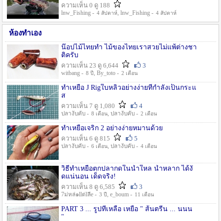
ความเห็น 0 ดู 188
lnw_Fishing -
, lnw_Fishing -
4 สัปดาห์
4 สัปดาห์
ห้องทำเอง
น๊อปไม้ไทยทำ ไม้ของไทยเราสวยไม่แพ้ต่างชา
ติครับ
ความเห็น 23 ดู 6,644
3
witbang -
, By_toto -
8 ปี
2 เดือน
ทำเหยื่อ J Rigใบหลิวอย่างง่ายที่กำลังเป็นกระแ
ส
ความเห็น 7 ดู 1,080
4
ปลางับคับ -
, ปลางับคับ -
8 เดือน
2 เดือน
ทำเหยื่อเจริก 2 อย่างง่ายหมานด้วย
ความเห็น 6 ดู 815
5
ปลางับคับ -
, ปลางับคับ -
6 เดือน
4 เดือน
วิธีทำเหยื่อตกปลากดในน้ำใหล น้ำหลาก ได้งั
ดแน่นอน เด็ดจริง!
ความเห็น 8 ดู 6,585
3
7ม่หล่๑llต่lลีe -
, e_boum -
3 ปี
11 เดือน
PART 3 ... รูปที่เหลือ เหยื่อ " ส้นตรีน ... นนน
"