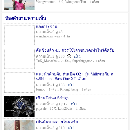
Wongwoottun -
, WongwootTun -
5 ปี
1 เดือน
ห้องคำถาม/ความเห็น
แก่งกระจาน
ความเห็น 0 ดู 48
wanchalerm_wan -
4 วัน
คันชิงหลิว 4.5 ควรใช้เลาขนาดเท่าไหร่ดีครับ
ความเห็น 2 ดู 290
1
TuK_Mahachai -
, Superbiggame -
2 เดือน
1 เดือน
แนะนำด้วยคับ คันเบ็ด O2+ รุ่น Valkyrieกับ คั
นShimano Bass One XT เลือก
ความเห็น 1 ดู 183
1
bamoo -
, Khong_beng -
1 เดือน
1 เดือน
เซียนDaiwa Saltiga
ความเห็น 6 ดู 1,617
1
physale -
, kom2005s -
10 ปี
1 เดือน
เป็นคันของค่ายไหนครับ
ความเห็น 3 ดู 310
1