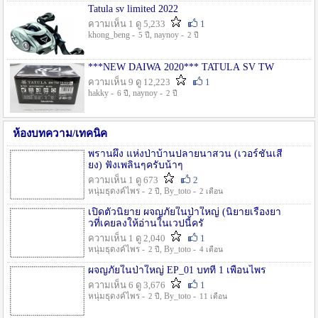
Tatula sv limited 2022
ความเห็น 1 ดู 5,233
1
khong_beng -
, naynoy -
5 ปี
2 ปี
***NEW DAIWA 2020*** TATULA SV TW
ความเห็น 9 ดู 12,223
1
hakky -
, naynoy -
6 ปี
2 ปี
ห้องบทความ/เทคนิค
พรานผึ้ง แห่งป่าบ้านปลายนาสวน (เวอร์ชั่นเสี
ยง) ฟังเพลินๆครับน้าๆ
ความเห็น 1 ดู 673
2
หนุ่มธุดงค์ไพร -
, By_toto -
2 ปี
2 เดือน
เปิดตัวนิยาย ผจญภัยในป่าใหญ่ (นิยายเรื่องยา
วที่เคยลงให้อ่านในเวปนี้ครั
ความเห็น 1 ดู 2,040
1
หนุ่มธุดงค์ไพร -
, By_toto -
2 ปี
4 เดือน
ผจญภัยในป่าใหญ่ EP_01 บทที่ 1 เพื่อนไพร
ความเห็น 6 ดู 3,676
1
หนุ่มธุดงค์ไพร -
, By_toto -
2 ปี
11 เดือน