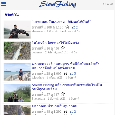
8 ส.ค. 69
กระดาน
"เขาแหลมวันฝนขาด...ก็ยังพอได้มันส์"
ความเห็น 108 ดู 1,126
2
aberenger -
, Tom korat -
2 สัปดาห์
4 วัน
ไมโครจิ้ก ติดกล่องไว้ไม่ผิดหวัง
ความเห็น 16 ดู 456
boonsak -
, pop1013 -
2 สัปดาห์
4 วัน
4lb มหัศจรรย์ : แสมสาร ชื่อนี้ยังมีมนตร์ขลัง
และการจับคันเบ็ดครั้งแรกข
ความเห็น 28 ดู 1,005
5
iplucklure -
, A21 -
1 เดือน
1 สัปดาห์
Stream Fishing แล้วเราจะกลับมาพบกันใหม่ใน
วันที่ทุกคนพร้อม
ความเห็น 57 ดู 647
Phonpicha -
, A21 -
2 สัปดาห์
1 สัปดาห์
ปลากดแม่น้ำน่านกินดุมากคับ
ความเห็น 48 ดู 1,292
2