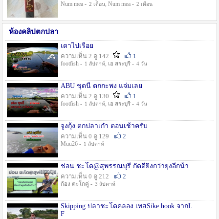
Num mea -
, Num mea -
2 เดือน
2 เดือน
ห้องคลิปตกปลา
เดาไปเรื่อย
ความเห็น 2 ดู 142
1
footfish -
, เอ สระบุรี -
1 สัปดาห์
4 วัน
ABU ชุดนี้ ตกกะพง แจ่มเลย
ความเห็น 2 ดู 130
1
footfish -
, เอ สระบุรี -
1 สัปดาห์
4 วัน
จูงกุ้ง ตกปลาเก๋า ตอนเช้าครับ
ความเห็น 0 ดู 129
2
Muu26 -
1 สัปดาห์
ช่อน ชะโด@สุพรรณบุรี กัดดียิ่งกว่ายุงอีกน้า
ความเห็น 0 ดู 212
2
ก้อง ตะโกคู่ -
3 สัปดาห์
Skipping ปลาชะโดคลอง เทสSike hook จากL
F