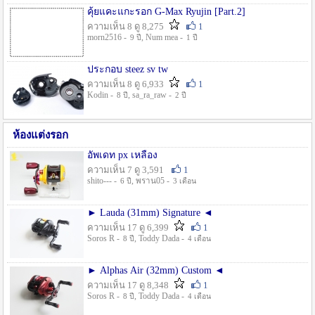
คุ้ยแคะแกะรอก G-Max Ryujin [Part.2]
ความเห็น 8 ดู 8,275
1
morn2516 -
, Num mea -
9 ปี
1 ปี
ประกอบ steez sv tw
ความเห็น 8 ดู 6,933
1
Kodin -
, sa_ra_raw -
8 ปี
2 ปี
ห้องแต่งรอก
อัพเดท px เหลือง
ความเห็น 7 ดู 3,591
1
shito--- -
, พราน05 -
6 ปี
3 เดือน
► Lauda (31mm) Signature ◄
ความเห็น 17 ดู 6,399
1
Soros R -
, Toddy Dada -
8 ปี
4 เดือน
► Alphas Air (32mm) Custom ◄
ความเห็น 17 ดู 8,348
1
Soros R -
, Toddy Dada -
8 ปี
4 เดือน