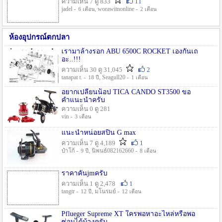
ความเห็น 7 ดู 833
11
jadel -
, worawitnonline -
6 เดือน
2 เดือน
ห้องอุปกรณ์ตกปลา
เรามาล้างรอก ABU 6500C ROCKET เองกันเถ
อะ..!!!
ความเห็น 30 ดู 31,045
2
tanapat t. -
, Seagull20 -
18 ปี
1 เดือน
อยากเปลี่ยนน็อป TICA CANDO ST3500 ขอ
คำแนะนำครับ
ความเห็น 0 ดู 281
vin -
3 เดือน
แนะนำหน่อยสปิน G max
ความเห็น 7 ดู 4,189
1
ป๋าโก้ -
, นิพนธ์082162660 -
9 ปี
8 เดือน
ราคาคันjmครับ
ความเห็น 1 ดู 2,478
1
tangtr -
, มโนรมย์ -
12 ปี
12 เดือน
Pflueger Supreme XT ใครพอหาอะไหล่หรือพอ
ซ่อมได้บ้างครับ