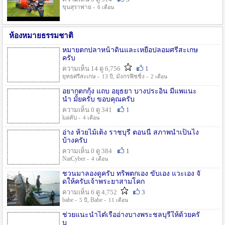
ขุนสุราพ่าย -
6 เดือน
ห้องหมายธรรมชาติ
หมายตกปลาหน้าดินและเหยื่อปลอมศรีสะเกษ
ครับ
ความเห็น 14 ดู 6,756
1
ยุทธศรีสะเกษ -
, มังกรฟิชชิ่ง -
13 ปี
2 เดือน
อยากตกกุ้ง แถบ อยุธยา บางประอิน มีแพแนะ
นำ มั้ยครับ ขอบคุณครับ
ความเห็น 0 ดู 341
1
kaiคับ -
4 เดือน
อ่าง ห้วยไม้เต็ง ราชบุรี ตอนนี้ สภาพน้ำเป็นไง
บ้างครับ
ความเห็น 0 ดู 384
1
NatCyber -
4 เดือน
ชวนมาลองดูครับ ทริพตกเอง ขับเอง แวะเอง จั
ดให้ครับเจ้าพระยาสามโคก
ความเห็น 6 ดู 4,752
3
babe -
, Babe -
5 ปี
11 เดือน
ช่วยแนะนำไต๋เรืออ่างบางพระชลบุรีให้ด้วยครั
บ