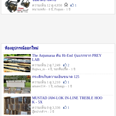
ความเห็น 12 ดู 4,950
1
หนามหลัง -
, Prajum -
8 ปี
1 ปี
ห้องอุปกรณ์ออกใหม่
The Anjumaraa คัน Hi-End รุ่นแรกจาก PREY
LAB
ความเห็น 2 ดู 7,249
2
Rujiwa_m -
, รอกลื่นปรื๊ด -
4 ปี
1 ปี
กระติกเก็บความเย็นขนาด 125
ความเห็น 1 ดู 3,210
1
artsave114 -
, sichangs -
1 ปี
1 ปี
MUSTAD JAW-LOK IN-LINE TREBLE HOO
K - 5X
ความเห็น 0 ดู 3,336
1
อู๊ดปากลำฯ -
2 ปี