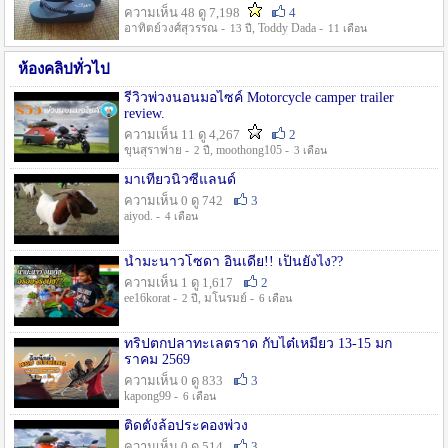
ความเห็น 48 ดู 7,198
4
อาทิตย์วงศ์สุวรรณ -
, Toddy Dada -
13 ปี
11 เดือน
ห้องคลิปทั่วไป
รีวิวพ่วงนอนมอไซค์ Motorcycle camper trailer
review.
ความเห็น 11 ดู 4,267
2
ขุนสุราพ่าย -
, moothong105 -
2 ปี
3 เดือน
มาเที่ยวนิวซีแลนด์
ความเห็น 0 ดู 742
3
aiyod. -
4 เดือน
น้ำมะนาวโซดา อินเดีย!! เป็นยังไง??
ความเห็น 1 ดู 1,617
2
ee16korat -
, มโนรมย์ -
2 ปี
6 เดือน
ทริปตกปลาทะเลตราด กับไต๋เหมี่ยว 13-15 มก
ราคม 2569
ความเห็น 0 ดู 833
3
kapong99 -
6 เดือน
ติดตั้งล้อประคองพ่วง
ความเห็น 0 ดู 514
3