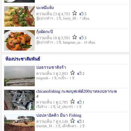
บะหมี่แห้ง
ความเห็น 23 ดู 4,703
5
อู๊ดปากลำฯ -
, Joeey_88 -
3 ปี
7 เดือน
กุ้งผัดกะปิ
ความเห็น 18 ดู 3,591
3
อู๊ดปากลำฯ -
, hangman_za -
3 ปี
10 เดือน
ห้องประชาสัมพันธ์
บ่อธรรมชาติจร้า
ความเห็น 3 ดู 2,893
2
tongmak -
, กะปิ๋ว -
1 ปี
1 ปี
chicanofishing กะพงบุฟเฟ่ต์200บาทลงปลากะพ
ง
ความเห็น 1 ดู 2,785
1
เรือจ้าง -
, เอ๋_เสนา91 -
2 ปี
1 ปี
บ่อปลาอิคคิว มีนา Fishing
ความเห็น 7 ดู 6,146
1
ธนกฤต_M -
, เด็กสี่แคว -
3 ปี
2 ปี