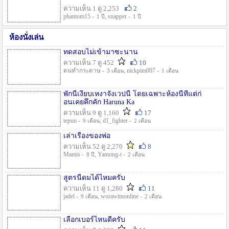
ความเห็น 1 ดู 2,253
2
phantom15 -
, snapper -
1 ปี
1 ปี
ห้องนั่งเล่น
ทดสอบไม่เข้ามาซะนาน
ความเห็น 7 ดู 452
10
ตนทำกระดาษ -
, nickpim007 -
3 เดือน
1 เดือน
พักนี้เงียบเหงาจังเวปนี้ โดยเฉพาะห้องนี้ที่แต่ก่
อนเคยคึกคัก Haruna Ka
ความเห็น 9 ดู 1,160
17
tepun -
, d1_fighter -
9 เดือน
2 เดือน
เล่าเรื่องของพ่อ
ความเห็น 52 ดู 2,270
8
Mantis -
, Yamong-t -
8 ปี
2 เดือน
สูตรนี้ดมได้ไหมครับ
ความเห็น 11 ดู 1,280
11
jadel -
, worawitnonline -
9 เดือน
2 เดือน
เลือกเบอร์ไหนดีครับ