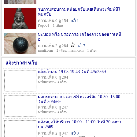
รบกวนสอบถามหน่อยครับเคยเห็นพระพิมพ์นี้ไ
หมครับ
ความเห็น 0 ดู 154
1
Popo01 -
1 เดือน
บะป่อย หรือ ปรอทกรอ เครื่องลางของชาวเหนื
อ
ความเห็น 2 ดู 284
7
manit.com -
, manit.com -
2 เดือน
1 เดือน
แจ้งข่าวสารเว็บ
แจ้งเว็บล่ม 19:08-19:43 วันที่ 4/5/2569
ความเห็น 0 ดู 204
webmaster -
3 เดือน
ผลกระทบจากเวลาเซิร์ฟเวอร์ผิด 10:30 -15:00
วันที่ 30/4/69
ความเห็น 0 ดู 247
webmaster -
3 เดือน
แจ้งหยุดให้บริการ 10:00 - 11:00 วันที่ 30 เมษา
ยน 2569
ความเห็น 2 ดู 347
3