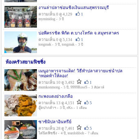
งานล่าปลาช่อนชิงเงินแสนสุพรรณบุรี
ความเห็น 0 ดู 4,129
1
myminidog -
3 ปี
บ่อพี่ครรชิต พิกัด ต.บางโทรัด จ.สมุทรสาคร
ความเห็น 0 ดู 5,134
1
tongmak -
, tongmak -
3 ปี
3 ปี
ห้องครัวสยามฟิชชิ่ง
เมนูอาหารจานเด็ด! วิธีทำปลาสวายแช่น้ำปล
าทอดท้าให้ลอง!
ความเห็น 10 ดู 3,492
1
mumkonmong -
, 9999RoseS -
5 ปี
3 สัปดาห์
กะพงแดงย่างเกลือ
ความเห็น 13 ดู 4,151
5
อู๊ดปากลำฯ -
, eKs -
3 ปี
1 เดือน
ซาซิมิปลาอินทรีย์
ความเห็น 28 ดู 7,461
5
ไต๋นิตฟิชชิ่ง -
, teardohboh -
4 ปี
7 เดือน