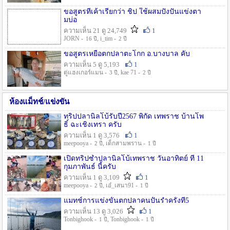
ขอสูตรที่เค้าเรียกว่า ชิป ใช้ผสมปังปั่นแข่งตา
มบ่อ
ความเห็น 21 ดู 24,749
1
JORN -
, i_tim -
16 ปี
2 ปี
ขอสูตรเหยื่อตกปลาตะโกก อ.บางบาล คับ
ความเห็น 5 ดู 5,193
1
ตู่แฮงเกอร์แมน -
, kae 71 -
3 ปี
2 ปี
ห้องแม็ทช์/แข่งขัน
ทริปปลานิลโบ้รับปี2567 พิกัด เทพราช บ้านโพ
ธิ์ ฉะเชิงเทรา ครับ
ความเห็น 1 ดู 3,576
1
meepooya -
, เด็กสามพราน -
2 ปี
1 ปี
เปิดทริปซ้ำปลานิลโบ้เทพราช วันอาทิตย์ ที่ 11
กุมภาพันธ์ นี้ครับ
ความเห็น 1 ดู 3,109
1
meepooya -
, เอ๋_เสนา91 -
2 ปี
1 ปี
แมทช์การแข่งขั้นตกปลาคนปั้นรำครั้งที่5
ความเห็น 13 ดู 3,026
1
Tonbighook -
, Tonbighook -
1 ปี
1 ปี