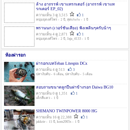
ล้าง อาถรรพ์ เขาแทรกเตอร์ (อาถรรพ์ เขาแท
รกเตอร์ EP_02)
ความเห็น 3 ดู 3,515
1
หนุ่มธุดงค์ไพร -
, สุดเกะกะ -
2 ปี
1 ปี
พรานนก (เวอร์ชั่นเสียง) ฟังเพลินๆครับน้าๆ
ความเห็น 4 ดู 2,871
1
หนุ่มธุดงค์ไพร -
, Jaja_4133 -
2 ปี
1 ปี
ห้องผ่ารอก
ผ่ารอกเบทTeban Litespin DCx
ความเห็น 4 ดู 513
3
ปลางับคับ -
, ปลางับคับ -
6 เดือน
5 เดือน
สอบถามขนาดลูกปืนฝาข้างรอก Daiwa BG10
ความเห็น 0 ดู 1,351
1
เด็กสี่แคว -
1 ปี
SHIMANO TWINPOWER 8000 HG
ความเห็น 16 ดู 22,388
1
jakkrie -
, kom2005s -
15 ปี
1 ปี