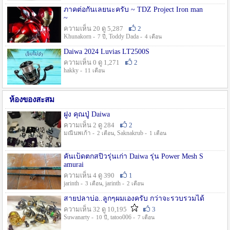
ภาคต่อกันเลยนะครับ ~ TDZ Project Iron man
~
ความเห็น 20 ดู 5,287
2
Khunakorn -
, Toddy Dada -
7 ปี
4 เดือน
Daiwa 2024 Luvias LT2500S
ความเห็น 0 ดู 1,271
2
hakky -
11 เดือน
ห้องของสะสม
ฝูง คุณปู่ Daiwa
ความเห็น 2 ดู 284
2
มณีนพเก้า -
, Saknakrub -
2 เดือน
1 เดือน
คันเบ็ดตกสปิ๋วรุ่นเก่า Daiwa รุ่น Power Mesh S
amurai
ความเห็น 4 ดู 390
1
jarinth -
, jarinth -
3 เดือน
2 เดือน
สายปลาบ่อ..ลูกๆผมเองครับ กว่าจะรวบรวมได้
ความเห็น 32 ดู 10,195
3
Suwanarty -
, tatoo006 -
10 ปี
7 เดือน