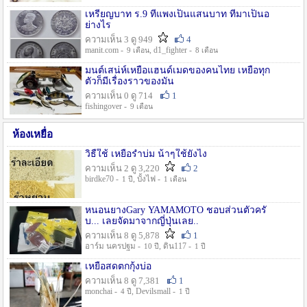
เหรียญบาท ร.9 ที่แพงเป็นแสนบาท ที่มาเป็นอ
ย่างไร
ความเห็น 3 ดู 949
4
manit.com -
, d1_fighter -
9 เดือน
8 เดือน
มนต์เสน่ห์เหยื่อแฮนด์เมดของคนไทย เหยื่อทุก
ตัวก็มีเรื่องราวของมัน
ความเห็น 0 ดู 714
1
fishingover -
9 เดือน
ห้องเหยื่อ
วิธืใช้ เหยื่อรำบ่ม น้าๆใช้ยังไง
ความเห็น 2 ดู 3,220
2
birdke70 -
, บั้งไฟ -
1 ปี
1 เดือน
หนอนยางGary YAMAMOTO ชอบส่วนตัวครั
บ... เลยจัดมาจากญี่ปุ่นเลย..
ความเห็น 8 ดู 5,878
1
อาร์ม นครปฐม -
, ดิน117 -
10 ปี
1 ปี
เหยื่อสดตกกุ้งบ่อ
ความเห็น 8 ดู 7,381
1
monchai -
, Devilsmall -
4 ปี
1 ปี