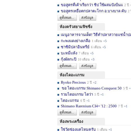
ขอสูตรที่เค้าเรียกว่า ชิป ใช้ผสมปังปั่นแ
2 ปี
ขอสูตรเหยื่อตกปลาตะโกก อ.บางบาล คับ
2 
ดูทั้งหมด...
ส่งข้อมูล
ห้องครัวสยามฟิชชิ่ง
เมนูอาหารจานเด็ด! วิธีทำปลาสวายแช่น้ำปล
กะพงแดงย่างเกลือ
1 เดือน
+5
ซาซิมิปลาอินทรีย์
6 เดือน
+5
บะหมี่แห้ง
7 เดือน
+5
กุ้งผัดกะปิ
10 เดือน
+3
ดูทั้งหมด...
ส่งข้อมูล
ห้องไดอะแกรม
Ryoko Precious
2 ปี
+2
ขอ ไดอะแกรม Shimano Conquest 50
5 ปี
+
รวมไดอแกรม ไดว่า
5 ปี
+1
ไดอะแกรม
6 ปี
+1
Shimano Rarenium CI4+ '12 : 2500
7 ปี
+1
ดูทั้งหมด...
ส่งข้อมูล
ห้องพระเครื่อง
ใช่วัดช่องแคไหมครับ
1 เดือน
+1