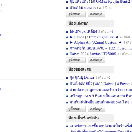
คุ้ยแคะแกะรอก G-Max Ryujin [Part.2]
+1
ประกอบ steez sv tw
2 ปี
+1
ปี
+1
ดูทั้งหมด...
ส่งข้อมูล
ห้องแต่งรอก
อัพเดท px เหลือง
3 เดือน
+1
า
3 สัปดาห์
+1
► Lauda (31mm) Signature ◄
4 เดือน
► Alphas Air (32mm) Custom ◄
4 เดื
ภาคต่อกันเลยนะครับ ~ TDZ Project Ir
Daiwa 2024 Luvias LT2500S
11 เดือน
ดูทั้งหมด...
ส่งข้อมูล
ห้องของสะสม
ฝูง คุณปู่ Daiwa
1 เดือน
+2
คันเบ็ดตกสปิ๋วรุ่นเก่า Daiwa รุ่น Power
1
สายปลาบ่อ..ลูกๆผมเองครับ กว่าจะรวบร
เหรียญบาท ร.9 ที่แพงเป็นแสนบาท ที่ม
มนต์เสน่ห์เหยื่อแฮนด์เมดของคนไทย เ
ดูทั้งหมด...
ส่งข้อมูล
ห้องแม็ทช์/แข่งขัน
แมทช์การแข่งขั้นตกปลาคนปั้นรำครั้งท