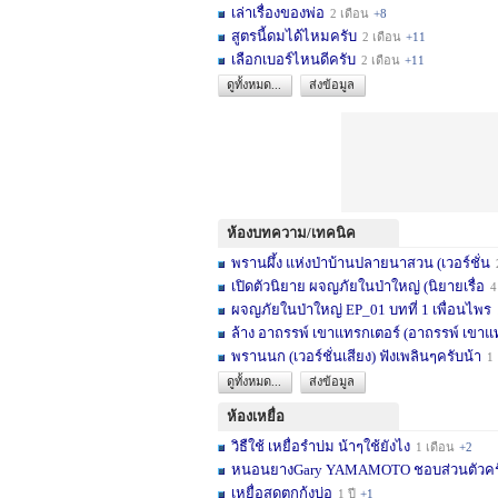
เล่าเรื่องของพ่อ
2 เดือน
+8
สูตรนี้ดมได้ไหมครับ
2 เดือน
+11
เลือกเบอร์ไหนดีครับ
2 เดือน
+11
ดูทั้งหมด...
ส่งข้อมูล
ห้องบทความ/เทคนิค
พรานผึ้ง แห่งป่าบ้านปลายนาสวน (เวอร์ชั่น
2 
เปิดตัวนิยาย ผจญภัยในป่าใหญ่ (นิยายเรื่อ
4 เดื
ผจญภัยในป่าใหญ่ EP_01 บทที่ 1 เพื่อนไพร
1
ล้าง อาถรรพ์ เขาแทรกเตอร์ (อาถรรพ์ เขาแ
พรานนก (เวอร์ชั่นเสียง) ฟังเพลินๆครับน้า
1 ปี
ดูทั้งหมด...
ส่งข้อมูล
ห้องเหยื่อ
วิธืใช้ เหยื่อรำบ่ม น้าๆใช้ยังไง
1 เดือน
+2
หนอนยางGary YAMAMOTO ชอบส่วนตัวครับ... 
เหยื่อสดตกกุ้งบ่อ
1 ปี
+1