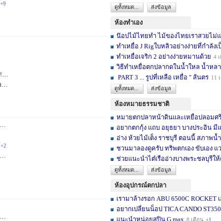
+9
ดูทั้งหมด...
ส่งข้อมูล
ห้องทำเอง
น๊อปไม้ไทยทำ ไม้ของไทยเราสวยไม่แพ้ต
ทำเหยื่อ J Rigใบหลิวอย่างง่ายที่กำลังเป
ทำเหยื่อเจริก 2 อย่างง่ายหมานด้วย
4 เ
วิธีทำเหยื่อตกปลากดในน้ำใหล น้ำหลา
าห์
+2
PART 3 ... รูปที่เหลือ เหยื่อ " ส้นตร
11 
F
3 สัปดาห์
ดูทั้งหมด...
ส่งข้อมูล
ห้องหมายธรรมชาติ
หมายตกปลาหน้าดินและเหยื่อปลอมศรีสะเ
3 เดือน
+2
อยากตกกุ้ง แถบ อยุธยา บางประอิน มีแ
อ่าง ห้วยไม้เต็ง ราชบุรี ตอนนี้ สภาพน้ำ
+2
ชวนมาลองดูครับ ทริพตกเอง ขับเอง แวะ
6 เดือน
+3
ช่วยแนะนำไต๋เรืออ่างบางพระชลบุรีให้
ดูทั้งหมด...
ส่งข้อมูล
ห้องอุปกรณ์ตกปลา
เรามาล้างรอก ABU 6500C ROCKET เอง
อยากเปลี่ยนน็อป TICA CANDO ST3500 ข
+17
แนะนำหน่อยสปิน G max
8 เดือน
+1