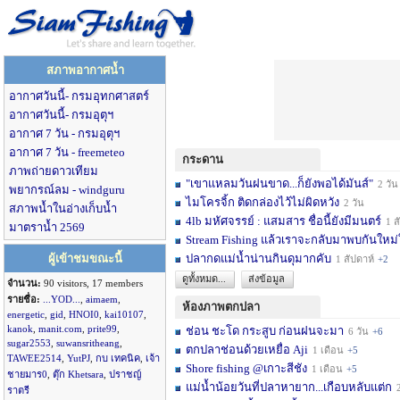
สภาพอากาศน้ำ
อากาศวันนี้- กรมอุทกศาสตร์
อากาศวันนี้- กรมอุตุฯ
อากาศ 7 วัน - กรมอุตุฯ
อากาศ 7 วัน - freemeteo
กระดาน
ภาพถ่ายดาวเทียม
"เขาแหลมวันฝนขาด...ก็ยังพอได้มันส์"
2 วัน
พยากรณ์ลม - windguru
ไมโครจิ้ก ติดกล่องไว้ไม่ผิดหวัง
2 วัน
สภาพน้ำในอ่างเก็บน้ำ
4lb มหัศจรรย์ : แสมสาร ชื่อนี้ยังมีมนตร์
1 สัปดาห์
มาตราน้ำ 2569
Stream Fishing แล้วเราจะกลับมาพบกันใหม่
ผู้เข้าชมขณะนี้
ปลากดแม่น้ำน่านกินดุมากคับ
1 สัปดาห์
+2
ดูทั้งหมด...
ส่งข้อมูล
จำนวน:
90 visitors, 17 members
รายชื่อ:
...YOD...
,
aimaem
,
ห้องภาพตกปลา
energetic
,
gid
,
HNOI0
,
kai10107
,
kanok
,
manit.com
,
prite99
,
ช่อน ชะโด กระสูบ ก่อนฝนจะมา
6 วัน
+6
sugar2553
,
suwansritheang
,
ตกปลาช่อนด้วยเหยื่อ Aji
1 เดือน
+5
TAWEE2514
,
YutPJ
,
กบ เทคนิค
,
เจ้า
Shore fishing @เกาะสีชัง
1 เดือน
+5
ชายมาร0
,
ตุ๊ก Khetsara
,
ปราชญ์
แม่น้ำน้อยวันที่ปลาหายาก...เกือบหลับแต่ก
2 เ
ราตรี