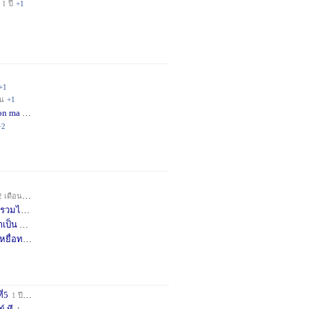
1 ปี
+1
+1
อน
+1
on ma
4 เดือน
+2
+2
2 เดือน
+1
วมได้
7 เดือน
+3
าเป็น
8 เดือน
+4
หยื่อท
9 เดือน
+1
ี่5
1 ปี
+1