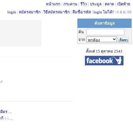
หน้าแรก
|
กระดาน
|
รีวิว
|
ประมูล
|
ตลาด
|
เปิดท้าย
login
|
สมัครสมาชิก
|
วิธีสมัครสมาชิก
|
ลืมชื่อ/รหัส
|
login ไม่ได้?
|
6 ส.ค. 69
ค้นหาข้อมูล
ค้น
จาก
ตั้งแต่ 15 ตุลาคม 2543
+7
่ดีคร
1 เดือน
+1
กั
1 เดือน
+1