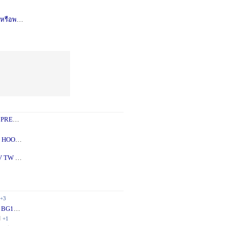
รือพอซ
1 ปี
+1
 PREY
1 ปี
+2
 - 5X
2 ปี
+1
V TW
2 ปี
+1
+3
 BG10
1 ปี
+1
ี
+1