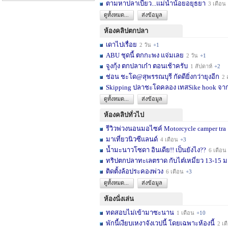
ตามหาปลาเบี้ยว...แม่น้ำน้อยอยุธยา
3 เดือน
ดูทั้งหมด...
ส่งข้อมูล
ห้องคลิปตกปลา
เดาไปเรื่อย
2 วัน
+1
ABU ชุดนี้ ตกกะพง แจ่มเลย
2 วัน
+1
จูงกุ้ง ตกปลาเก๋า ตอนเช้าครับ
1 สัปดาห์
+2
ช่อน ชะโด@สุพรรณบุรี กัดดียิ่งกว่ายุงอีก
2 สัปด
Skipping ปลาชะโดคลอง เทสSike hook จากL
ดูทั้งหมด...
ส่งข้อมูล
ห้องคลิปทั่วไป
รีวิวพ่วงนอนมอไซค์ Motorcycle camper tra
มาเที่ยวนิวซีแลนด์
4 เดือน
+3
น้ำมะนาวโซดา อินเดีย!! เป็นยังไง??
6 เดือน
ทริปตกปลาทะเลตราด กับไต๋เหมี่ยว 13-15 มก
ติดตั้งล้อประคองพ่วง
6 เดือน
+3
ดูทั้งหมด...
ส่งข้อมูล
ห้องนั่งเล่น
ทดสอบไม่เข้ามาซะนาน
1 เดือน
+10
พักนี้เงียบเหงาจังเวปนี้ โดยเฉพาะห้องนี้
2 เดือน