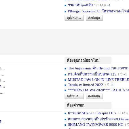
ราคาคันjmครับ
12 เดือน
+1
Pflueger Supreme XT ใครพอหาอะไหล่ห
ดูทั้งหมด...
ส่งข้อมูล
ห้องอุปกรณ์ออกใหม่
The Anjumaraa คัน Hi-End รุ่นแรกจาก
เดือน
+2
กระติกเก็บความเย็นขนาด 125
อน
+1
1 ปี
+1
MUSTAD JAW-LOK IN-LINE TREBLE HOOK
1 เดือน
+1
Tatula sv limited 2022
2 ปี
+1
ท
1 ปี
+1
***NEW DAIWA 2020*** TATULA S
+1
ดูทั้งหมด...
ส่งข้อมูล
ห้องผ่ารอก
ผ่ารอกเบทTeban Litespin DCx
5 เดือน
สอบถามขนาดลูกปืนฝาข้างรอก Daiwa
เ
1 ปี
+1
SHIMANO TWINPOWER 8000 HG
1 ป