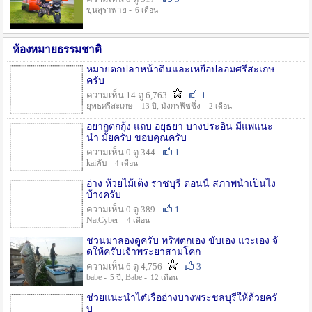
ขุนสุราพ่าย -
6 เดือน
ห้องหมายธรรมชาติ
หมายตกปลาหน้าดินและเหยื่อปลอมศรีสะเกษ
ครับ
ความเห็น 14 ดู 6,763
1
ยุทธศรีสะเกษ -
, มังกรฟิชชิ่ง -
13 ปี
2 เดือน
อยากตกกุ้ง แถบ อยุธยา บางประอิน มีแพแนะ
นำ มั้ยครับ ขอบคุณครับ
ความเห็น 0 ดู 344
1
kaiคับ -
4 เดือน
อ่าง ห้วยไม้เต็ง ราชบุรี ตอนนี้ สภาพน้ำเป็นไง
บ้างครับ
ความเห็น 0 ดู 389
1
NatCyber -
4 เดือน
ชวนมาลองดูครับ ทริพตกเอง ขับเอง แวะเอง จั
ดให้ครับเจ้าพระยาสามโคก
ความเห็น 6 ดู 4,756
3
babe -
, Babe -
5 ปี
12 เดือน
ช่วยแนะนำไต๋เรืออ่างบางพระชลบุรีให้ด้วยครั
บ