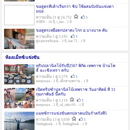
ขอสูตรที่เค้าเรียกว่า ชิป ใช้ผสมปังปั่นแข่งตา
มบ่อ
ความเห็น 21 ดู 24,752
1
JORN -
, i_tim -
16 ปี
2 ปี
ขอสูตรเหยื่อตกปลาตะโกก อ.บางบาล คับ
ความเห็น 5 ดู 5,195
1
ตู่แฮงเกอร์แมน -
, kae 71 -
3 ปี
2 ปี
ห้องแม็ทช์/แข่งขัน
ทริปปลานิลโบ้รับปี2567 พิกัด เทพราช บ้านโพ
ธิ์ ฉะเชิงเทรา ครับ
ความเห็น 1 ดู 3,579
1
meepooya -
, เด็กสามพราน -
2 ปี
1 ปี
เปิดทริปซ้ำปลานิลโบ้เทพราช วันอาทิตย์ ที่ 11
กุมภาพันธ์ นี้ครับ
ความเห็น 1 ดู 3,114
1
meepooya -
, เอ๋_เสนา91 -
2 ปี
1 ปี
แมทช์การแข่งขั้นตกปลาคนปั้นรำครั้งที่5
ความเห็น 13 ดู 3,030
1
Tonbighook -
, Tonbighook -
1 ปี
1 ปี