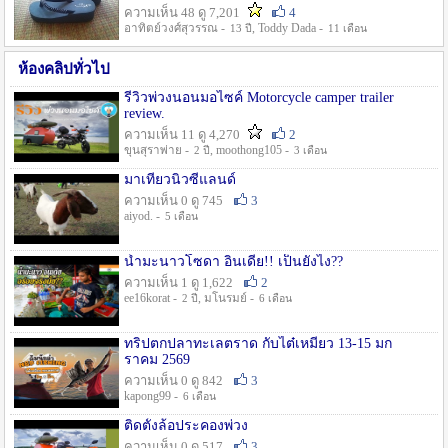
ความเห็น 48 ดู 7,201
4
อาทิตย์วงศ์สุวรรณ -
, Toddy Dada -
13 ปี
11 เดือน
ห้องคลิปทั่วไป
รีวิวพ่วงนอนมอไซค์ Motorcycle camper trailer
review.
ความเห็น 11 ดู 4,270
2
ขุนสุราพ่าย -
, moothong105 -
2 ปี
3 เดือน
มาเที่ยวนิวซีแลนด์
ความเห็น 0 ดู 745
3
aiyod. -
5 เดือน
น้ำมะนาวโซดา อินเดีย!! เป็นยังไง??
ความเห็น 1 ดู 1,622
2
ee16korat -
, มโนรมย์ -
2 ปี
6 เดือน
ทริปตกปลาทะเลตราด กับไต๋เหมี่ยว 13-15 มก
ราคม 2569
ความเห็น 0 ดู 842
3
kapong99 -
6 เดือน
ติดตั้งล้อประคองพ่วง
ความเห็น 0 ดู 517
3