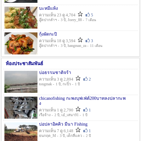
บะหมี่แห้ง
ความเห็น 23 ดู 4,704
5
อู๊ดปากลำฯ -
, Joeey_88 -
3 ปี
7 เดือน
กุ้งผัดกะปิ
ความเห็น 18 ดู 3,594
3
อู๊ดปากลำฯ -
, hangman_za -
3 ปี
11 เดือน
ห้องประชาสัมพันธ์
บ่อธรรมชาติจร้า
ความเห็น 3 ดู 2,894
2
tongmak -
, กะปิ๋ว -
1 ปี
1 ปี
chicanofishing กะพงบุฟเฟ่ต์200บาทลงปลากะพ
ง
ความเห็น 1 ดู 2,790
1
เรือจ้าง -
, เอ๋_เสนา91 -
2 ปี
1 ปี
บ่อปลาอิคคิว มีนา Fishing
ความเห็น 7 ดู 6,148
1
ธนกฤต_M -
, เด็กสี่แคว -
3 ปี
2 ปี