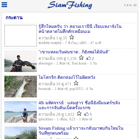
9 ส.ค. 69
กระดาน
รู้สึกใหมครับ ว่า สยามเราปีนี้ เงียบเหงาจังใน
หน้าตลาดไม่คึกคักเหมือนเม
ความเห็น 1 ดู 35
พงษ์สยามพุทธ -
, slt01 -
7 ชั่วโมง
47 นาที
"เขาแหลมวันฝนขาด...ก็ยังพอได้มันส์"
ความเห็น 108 ดู 1,150
2
aberenger -
, Tom korat -
2 สัปดาห์
5 วัน
ไมโครจิ้ก ติดกล่องไว้ไม่ผิดหวัง
ความเห็น 16 ดู 471
boonsak -
, pop1013 -
2 สัปดาห์
6 วัน
4lb มหัศจรรย์ : แสมสาร ชื่อนี้ยังมีมนตร์ขลัง
และการจับคันเบ็ดครั้งแรกข
ความเห็น 28 ดู 1,022
5
iplucklure -
, A21 -
1 เดือน
1 สัปดาห์
Stream Fishing แล้วเราจะกลับมาพบกันใหม่ใน
วันที่ทุกคนพร้อม