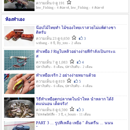
ความเห็น 0 ดู 191
lnw_Fishing -
, lnw_Fishing -
4 สัปดาห์
4 สัปดาห์
ห้องทำเอง
น๊อปไม้ไทยทำ ไม้ของไทยเราสวยไม่แพ้ต่างชา
ติครับ
ความเห็น 23 ดู 6,650
3
witbang -
, By_toto -
8 ปี
2 เดือน
ทำเหยื่อ J Rigใบหลิวอย่างง่ายที่กำลังเป็นกระแ
ส
ความเห็น 7 ดู 1,083
4
ปลางับคับ -
, ปลางับคับ -
8 เดือน
2 เดือน
ทำเหยื่อเจริก 2 อย่างง่ายหมานด้วย
ความเห็น 6 ดู 819
5
ปลางับคับ -
, ปลางับคับ -
6 เดือน
4 เดือน
วิธีทำเหยื่อตกปลากดในน้ำใหล น้ำหลาก ได้งั
ดแน่นอน เด็ดจริง!
ความเห็น 8 ดู 6,590
3
7ม่หล่๑llต่lลีe -
, e_boum -
3 ปี
11 เดือน
PART 3 ... รูปที่เหลือ เหยื่อ " ส้นตรีน ... นนน
"