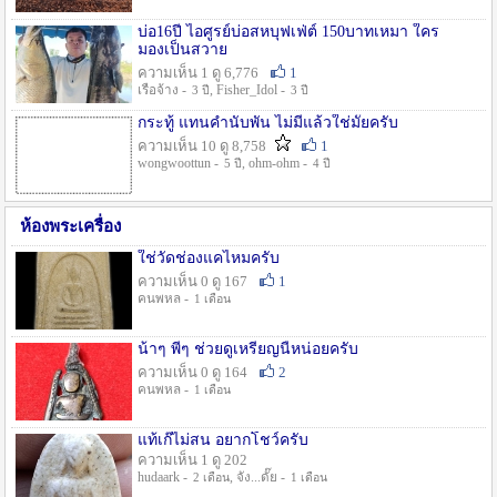
บ่อ16ปี ไอศูรย์บ่อสหบุฟเฟ่ต์ 150บาทเหมา ใคร
มองเป็นสวาย
ความเห็น 1 ดู 6,776
1
เรือจ้าง -
, Fisher_Idol -
3 ปี
3 ปี
กระทู้ แทนคำนับพัน ไม่มีแล้วใช่มั๊ยครับ
ความเห็น 10 ดู 8,758
1
wongwoottun -
, ohm-ohm -
5 ปี
4 ปี
ห้องพระเครื่อง
ใช่วัดช่องแคไหมครับ
ความเห็น 0 ดู 167
1
คนพหล -
1 เดือน
น้าๆ พี่ๆ ช่วยดูเหรียญนี้หน่อยครับ
ความเห็น 0 ดู 164
2
คนพหล -
1 เดือน
แท้เก๊ไม่สน อยากโชว์ครับ
ความเห็น 1 ดู 202
hudaark -
, จัง...ดั๊ย -
2 เดือน
1 เดือน