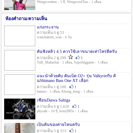
Wongwoottun -
, WongwootTun -
5 ปี
1 เดือน
ห้องคำถาม/ความเห็น
แก่งกระจาน
ความเห็น 0 ดู 53
wanchalerm_wan -
6 วัน
คันชิงหลิว 4.5 ควรใช้เลาขนาดเท่าไหร่ดีครับ
ความเห็น 2 ดู 299
1
TuK_Mahachai -
, Superbiggame -
2 เดือน
1 เดือน
แนะนำด้วยคับ คันเบ็ด O2+ รุ่น Valkyrieกับ คั
นShimano Bass One XT เลือก
ความเห็น 1 ดู 188
1
bamoo -
, Khong_beng -
1 เดือน
1 เดือน
เซียนDaiwa Saltiga
ความเห็น 6 ดู 1,620
1
physale -
, kom2005s -
10 ปี
1 เดือน
เป็นคันของค่ายไหนครับ
ความเห็น 3 ดู 313
1