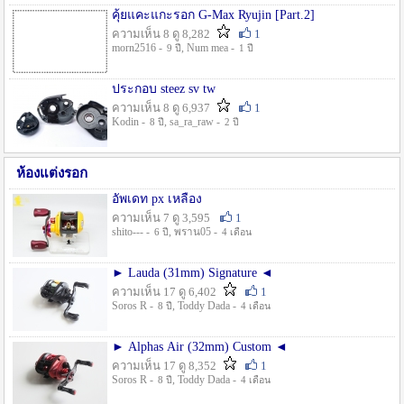
คุ้ยแคะแกะรอก G-Max Ryujin [Part.2]
ความเห็น 8 ดู 8,282
1
morn2516 -
, Num mea -
9 ปี
1 ปี
ประกอบ steez sv tw
ความเห็น 8 ดู 6,937
1
Kodin -
, sa_ra_raw -
8 ปี
2 ปี
ห้องแต่งรอก
อัพเดท px เหลือง
ความเห็น 7 ดู 3,595
1
shito--- -
, พราน05 -
6 ปี
4 เดือน
► Lauda (31mm) Signature ◄
ความเห็น 17 ดู 6,402
1
Soros R -
, Toddy Dada -
8 ปี
4 เดือน
► Alphas Air (32mm) Custom ◄
ความเห็น 17 ดู 8,352
1
Soros R -
, Toddy Dada -
8 ปี
4 เดือน