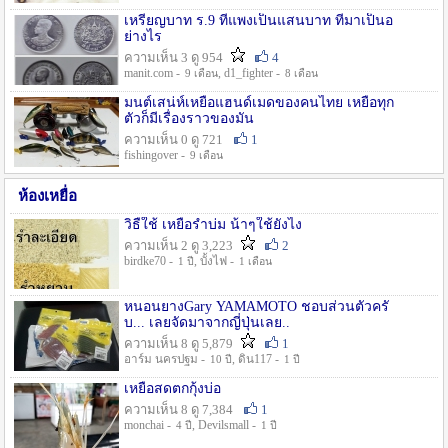
เหรียญบาท ร.9 ที่แพงเป็นแสนบาท ที่มาเป็นอ
ย่างไร
ความเห็น 3 ดู 954
4
manit.com -
, d1_fighter -
9 เดือน
8 เดือน
มนต์เสน่ห์เหยื่อแฮนด์เมดของคนไทย เหยื่อทุก
ตัวก็มีเรื่องราวของมัน
ความเห็น 0 ดู 721
1
fishingover -
9 เดือน
ห้องเหยื่อ
วิธืใช้ เหยื่อรำบ่ม น้าๆใช้ยังไง
ความเห็น 2 ดู 3,223
2
birdke70 -
, บั้งไฟ -
1 ปี
1 เดือน
หนอนยางGary YAMAMOTO ชอบส่วนตัวครั
บ... เลยจัดมาจากญี่ปุ่นเลย..
ความเห็น 8 ดู 5,879
1
อาร์ม นครปฐม -
, ดิน117 -
10 ปี
1 ปี
เหยื่อสดตกกุ้งบ่อ
ความเห็น 8 ดู 7,384
1
monchai -
, Devilsmall -
4 ปี
1 ปี