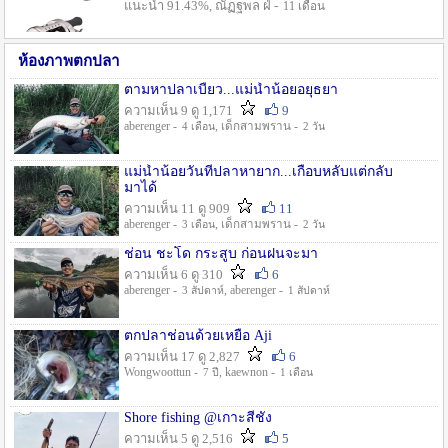
แนะนำ 91.43%, ณัฏฐพล ฝ่ -
11 เดือน
ห้องภาพตกปลา
ตามหาปลาเบี้ยว...แม่น้ำน้อยอยุธยา
ความเห็น 9 ดู 1,171
9
aberenger -
, เด็กสามพราน -
4 เดือน
2 วัน
แม่น้ำน้อยวันที่ปลาหายาก...เกือบหลับแต่กลับ
มาได้
ความเห็น 11 ดู 909
11
aberenger -
, เด็กสามพราน -
3 เดือน
2 วัน
ช่อน ชะโด กระสูบ ก่อนฝนจะมา
ความเห็น 6 ดู 310
6
aberenger -
, aberenger -
3 สัปดาห์
1 สัปดาห์
ตกปลาช่อนด้วยเหยื่อ Aji
ความเห็น 17 ดู 2,827
6
Wongwoottun -
, kaewnon -
7 ปี
1 เดือน
Shore fishing @เกาะสีชัง
ความเห็น 5 ดู 2,516
5