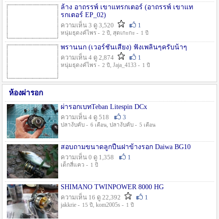
ล้าง อาถรรพ์ เขาแทรกเตอร์ (อาถรรพ์ เขาแท
รกเตอร์ EP_02)
ความเห็น 3 ดู 3,520
1
หนุ่มธุดงค์ไพร -
, สุดเกะกะ -
2 ปี
1 ปี
พรานนก (เวอร์ชั่นเสียง) ฟังเพลินๆครับน้าๆ
ความเห็น 4 ดู 2,874
1
หนุ่มธุดงค์ไพร -
, Jaja_4133 -
2 ปี
1 ปี
ห้องผ่ารอก
ผ่ารอกเบทTeban Litespin DCx
ความเห็น 4 ดู 518
3
ปลางับคับ -
, ปลางับคับ -
6 เดือน
5 เดือน
สอบถามขนาดลูกปืนฝาข้างรอก Daiwa BG10
ความเห็น 0 ดู 1,358
1
เด็กสี่แคว -
1 ปี
SHIMANO TWINPOWER 8000 HG
ความเห็น 16 ดู 22,392
1
jakkrie -
, kom2005s -
15 ปี
1 ปี