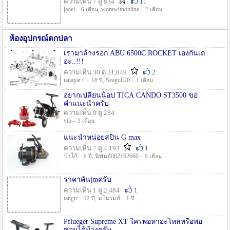
ความเห็น 7 ดู 834
11
jadel -
, worawitnonline -
6 เดือน
2 เดือน
ห้องอุปกรณ์ตกปลา
เรามาล้างรอก ABU 6500C ROCKET เองกันเถ
อะ..!!!
ความเห็น 30 ดู 31,049
2
tanapat t. -
, Seagull20 -
18 ปี
1 เดือน
อยากเปลี่ยนน็อป TICA CANDO ST3500 ขอ
คำแนะนำครับ
ความเห็น 0 ดู 284
vin -
3 เดือน
แนะนำหน่อยสปิน G max
ความเห็น 7 ดู 4,193
1
ป๋าโก้ -
, นิพนธ์082162660 -
9 ปี
9 เดือน
ราคาคันjmครับ
ความเห็น 1 ดู 2,484
1
tangtr -
, มโนรมย์ -
12 ปี
1 ปี
Pflueger Supreme XT ใครพอหาอะไหล่หรือพอ
ซ่อมได้บ้างครับ