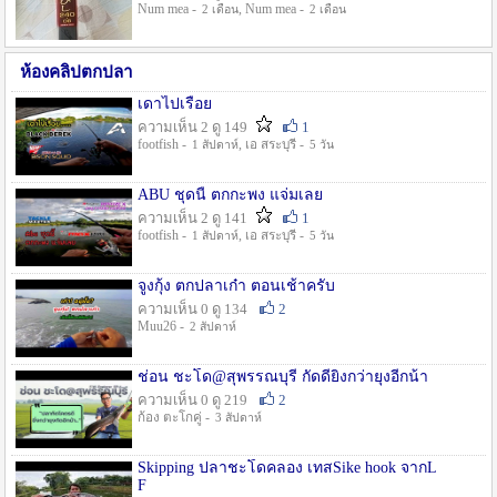
Num mea -
, Num mea -
2 เดือน
2 เดือน
ห้องคลิปตกปลา
เดาไปเรื่อย
ความเห็น 2 ดู 149
1
footfish -
, เอ สระบุรี -
1 สัปดาห์
5 วัน
ABU ชุดนี้ ตกกะพง แจ่มเลย
ความเห็น 2 ดู 141
1
footfish -
, เอ สระบุรี -
1 สัปดาห์
5 วัน
จูงกุ้ง ตกปลาเก๋า ตอนเช้าครับ
ความเห็น 0 ดู 134
2
Muu26 -
2 สัปดาห์
ช่อน ชะโด@สุพรรณบุรี กัดดียิ่งกว่ายุงอีกน้า
ความเห็น 0 ดู 219
2
ก้อง ตะโกคู่ -
3 สัปดาห์
Skipping ปลาชะโดคลอง เทสSike hook จากL
F