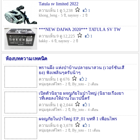
Tatula sv limited 2022
ความเห็น 1 ดู 5,238
1
khong_beng -
, naynoy -
5 ปี
2 ปี
***NEW DAIWA 2020*** TATULA SV TW
ความเห็น 9 ดู 12,225
1
hakky -
, naynoy -
6 ปี
2 ปี
ห้องบทความ/เทคนิค
พรานผึ้ง แห่งป่าบ้านปลายนาสวน (เวอร์ชั่นเสี
ยง) ฟังเพลินๆครับน้าๆ
ความเห็น 1 ดู 676
2
หนุ่มธุดงค์ไพร -
, By_toto -
2 ปี
2 เดือน
เปิดตัวนิยาย ผจญภัยในป่าใหญ่ (นิยายเรื่องยา
วที่เคยลงให้อ่านในเวปนี้ครั
ความเห็น 1 ดู 2,044
1
หนุ่มธุดงค์ไพร -
, By_toto -
2 ปี
4 เดือน
ผจญภัยในป่าใหญ่ EP_01 บทที่ 1 เพื่อนไพร
ความเห็น 6 ดู 3,678
1
หนุ่มธุดงค์ไพร -
, By_toto -
2 ปี
11 เดือน