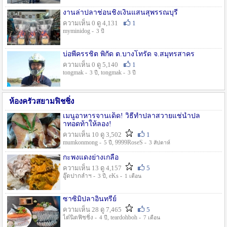
งานล่าปลาช่อนชิงเงินแสนสุพรรณบุรี
ความเห็น 0 ดู 4,131
1
myminidog -
3 ปี
บ่อพี่ครรชิต พิกัด ต.บางโทรัด จ.สมุทรสาคร
ความเห็น 0 ดู 5,140
1
tongmak -
, tongmak -
3 ปี
3 ปี
ห้องครัวสยามฟิชชิ่ง
เมนูอาหารจานเด็ด! วิธีทำปลาสวายแช่น้ำปล
าทอดท้าให้ลอง!
ความเห็น 10 ดู 3,502
1
mumkonmong -
, 9999RoseS -
5 ปี
3 สัปดาห์
กะพงแดงย่างเกลือ
ความเห็น 13 ดู 4,157
5
อู๊ดปากลำฯ -
, eKs -
3 ปี
1 เดือน
ซาซิมิปลาอินทรีย์
ความเห็น 28 ดู 7,465
5
ไต๋นิตฟิชชิ่ง -
, teardohboh -
4 ปี
7 เดือน