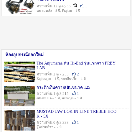
ความเห็น 12 ดู 4,955
1
หนามหลัง -
, Prajum -
8 ปี
1 ปี
ห้องอุปกรณ์ออกใหม่
The Anjumaraa คัน Hi-End รุ่นแรกจาก PREY
LAB
ความเห็น 2 ดู 7,253
2
Rujiwa_m -
, รอกลื่นปรื๊ด -
4 ปี
1 ปี
กระติกเก็บความเย็นขนาด 125
ความเห็น 1 ดู 3,215
1
artsave114 -
, sichangs -
1 ปี
1 ปี
MUSTAD JAW-LOK IN-LINE TREBLE HOO
K - 5X
ความเห็น 0 ดู 3,338
1
อู๊ดปากลำฯ -
2 ปี