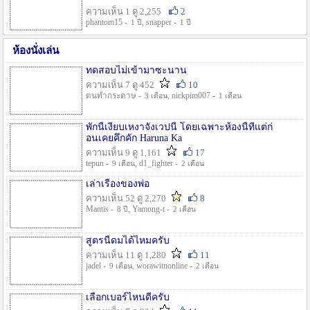
ความเห็น 1 ดู 2,255
2
phantom15 -
, snapper -
1 ปี
1 ปี
ห้องนั่งเล่น
ทดสอบไม่เข้ามาซะนาน
ความเห็น 7 ดู 452
10
ตนทำกระดาษ -
, nickpim007 -
3 เดือน
1 เดือน
พักนี้เงียบเหงาจังเวปนี้ โดยเฉพาะห้องนี้ที่แต่ก่
อนเคยคึกคัก Haruna Ka
ความเห็น 9 ดู 1,161
17
tepun -
, d1_fighter -
9 เดือน
2 เดือน
เล่าเรื่องของพ่อ
ความเห็น 52 ดู 2,270
8
Mantis -
, Yamong-t -
8 ปี
2 เดือน
สูตรนี้ดมได้ไหมครับ
ความเห็น 11 ดู 1,280
11
jadel -
, worawitnonline -
9 เดือน
2 เดือน
เลือกเบอร์ไหนดีครับ