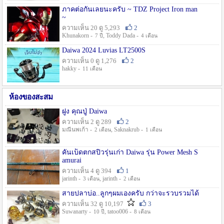
ภาคต่อกันเลยนะครับ ~ TDZ Project Iron man
~
ความเห็น 20 ดู 5,293
2
Khunakorn -
, Toddy Dada -
7 ปี
4 เดือน
Daiwa 2024 Luvias LT2500S
ความเห็น 0 ดู 1,276
2
hakky -
11 เดือน
ห้องของสะสม
ฝูง คุณปู่ Daiwa
ความเห็น 2 ดู 289
2
มณีนพเก้า -
, Saknakrub -
2 เดือน
1 เดือน
คันเบ็ดตกสปิ๋วรุ่นเก่า Daiwa รุ่น Power Mesh S
amurai
ความเห็น 4 ดู 394
1
jarinth -
, jarinth -
3 เดือน
2 เดือน
สายปลาบ่อ..ลูกๆผมเองครับ กว่าจะรวบรวมได้
ความเห็น 32 ดู 10,197
3
Suwanarty -
, tatoo006 -
10 ปี
8 เดือน