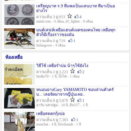
เหรียญบาท ร.9 ที่แพงเป็นแสนบาท ที่มาเป็นอ
ย่างไร
ความเห็น 3 ดู 953
4
manit.com -
, d1_fighter -
9 เดือน
8 เดือน
มนต์เสน่ห์เหยื่อแฮนด์เมดของคนไทย เหยื่อทุก
ตัวก็มีเรื่องราวของมัน
ความเห็น 0 ดู 719
1
fishingover -
9 เดือน
ห้องเหยื่อ
วิธืใช้ เหยื่อรำบ่ม น้าๆใช้ยังไง
ความเห็น 2 ดู 3,223
2
birdke70 -
, บั้งไฟ -
1 ปี
1 เดือน
หนอนยางGary YAMAMOTO ชอบส่วนตัวครั
บ... เลยจัดมาจากญี่ปุ่นเลย..
ความเห็น 8 ดู 5,878
1
อาร์ม นครปฐม -
, ดิน117 -
10 ปี
1 ปี
เหยื่อสดตกกุ้งบ่อ
ความเห็น 8 ดู 7,383
1
monchai -
, Devilsmall -
4 ปี
1 ปี