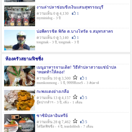
งานล่าปลาช่อนชิงเงินแสนสุพรรณบุรี
ความเห็น 0 ดู 4,130
1
myminidog -
3 ปี
บ่อพี่ครรชิต พิกัด ต.บางโทรัด จ.สมุทรสาคร
ความเห็น 0 ดู 5,140
1
tongmak -
, tongmak -
3 ปี
3 ปี
ห้องครัวสยามฟิชชิ่ง
เมนูอาหารจานเด็ด! วิธีทำปลาสวายแช่น้ำปล
าทอดท้าให้ลอง!
ความเห็น 10 ดู 3,500
1
mumkonmong -
, 9999RoseS -
5 ปี
3 สัปดาห์
กะพงแดงย่างเกลือ
ความเห็น 13 ดู 4,157
5
อู๊ดปากลำฯ -
, eKs -
3 ปี
1 เดือน
ซาซิมิปลาอินทรีย์
ความเห็น 28 ดู 7,462
5
ไต๋นิตฟิชชิ่ง -
, teardohboh -
4 ปี
7 เดือน