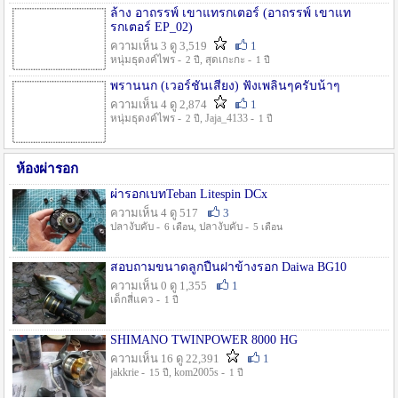
ล้าง อาถรรพ์ เขาแทรกเตอร์ (อาถรรพ์ เขาแท
รกเตอร์ EP_02)
ความเห็น 3 ดู 3,519
1
หนุ่มธุดงค์ไพร -
, สุดเกะกะ -
2 ปี
1 ปี
พรานนก (เวอร์ชั่นเสียง) ฟังเพลินๆครับน้าๆ
ความเห็น 4 ดู 2,874
1
หนุ่มธุดงค์ไพร -
, Jaja_4133 -
2 ปี
1 ปี
ห้องผ่ารอก
ผ่ารอกเบทTeban Litespin DCx
ความเห็น 4 ดู 517
3
ปลางับคับ -
, ปลางับคับ -
6 เดือน
5 เดือน
สอบถามขนาดลูกปืนฝาข้างรอก Daiwa BG10
ความเห็น 0 ดู 1,355
1
เด็กสี่แคว -
1 ปี
SHIMANO TWINPOWER 8000 HG
ความเห็น 16 ดู 22,391
1
jakkrie -
, kom2005s -
15 ปี
1 ปี