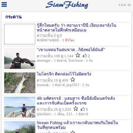
9 ส.ค. 69
กระดาน
รู้สึกใหมครับ ว่า สยามเราปีนี้ เงียบเหงาจังใน
หน้าตลาดไม่คึกคักเหมือนเม
ความเห็น 0 ดู 8
พงษ์สยามพุทธ -
1 ชั่วโมง
"เขาแหลมวันฝนขาด...ก็ยังพอได้มันส์"
ความเห็น 108 ดู 1,144
2
aberenger -
, Tom korat -
2 สัปดาห์
5 วัน
ไมโครจิ้ก ติดกล่องไว้ไม่ผิดหวัง
ความเห็น 16 ดู 469
boonsak -
, pop1013 -
2 สัปดาห์
5 วัน
4lb มหัศจรรย์ : แสมสาร ชื่อนี้ยังมีมนตร์ขลัง
และการจับคันเบ็ดครั้งแรกข
ความเห็น 28 ดู 1,020
5
iplucklure -
, A21 -
1 เดือน
1 สัปดาห์
Stream Fishing แล้วเราจะกลับมาพบกันใหม่ใน
วันที่ทุกคนพร้อม