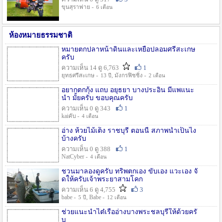
ขุนสุราพ่าย -
6 เดือน
ห้องหมายธรรมชาติ
หมายตกปลาหน้าดินและเหยื่อปลอมศรีสะเกษ
ครับ
ความเห็น 14 ดู 6,763
1
ยุทธศรีสะเกษ -
, มังกรฟิชชิ่ง -
13 ปี
2 เดือน
อยากตกกุ้ง แถบ อยุธยา บางประอิน มีแพแนะ
นำ มั้ยครับ ขอบคุณครับ
ความเห็น 0 ดู 343
1
kaiคับ -
4 เดือน
อ่าง ห้วยไม้เต็ง ราชบุรี ตอนนี้ สภาพน้ำเป็นไง
บ้างครับ
ความเห็น 0 ดู 388
1
NatCyber -
4 เดือน
ชวนมาลองดูครับ ทริพตกเอง ขับเอง แวะเอง จั
ดให้ครับเจ้าพระยาสามโคก
ความเห็น 6 ดู 4,755
3
babe -
, Babe -
5 ปี
12 เดือน
ช่วยแนะนำไต๋เรืออ่างบางพระชลบุรีให้ด้วยครั
บ