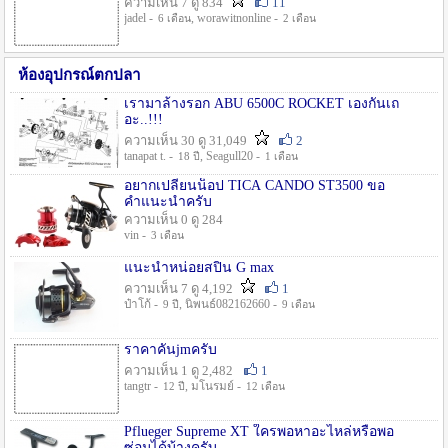
ความเห็น 7 ดู 834
11
jadel -
, worawitnonline -
6 เดือน
2 เดือน
ห้องอุปกรณ์ตกปลา
เรามาล้างรอก ABU 6500C ROCKET เองกันเถ
อะ..!!!
ความเห็น 30 ดู 31,049
2
tanapat t. -
, Seagull20 -
18 ปี
1 เดือน
อยากเปลี่ยนน็อป TICA CANDO ST3500 ขอ
คำแนะนำครับ
ความเห็น 0 ดู 284
vin -
3 เดือน
แนะนำหน่อยสปิน G max
ความเห็น 7 ดู 4,192
1
ป๋าโก้ -
, นิพนธ์082162660 -
9 ปี
9 เดือน
ราคาคันjmครับ
ความเห็น 1 ดู 2,482
1
tangtr -
, มโนรมย์ -
12 ปี
12 เดือน
Pflueger Supreme XT ใครพอหาอะไหล่หรือพอ
ซ่อมได้บ้างครับ