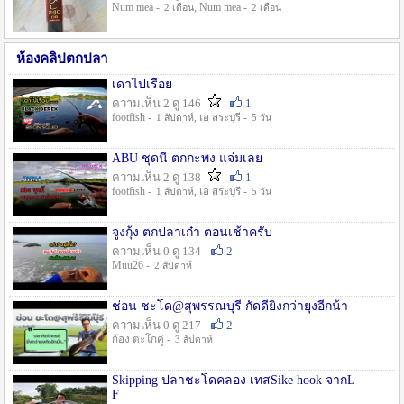
Num mea -
, Num mea -
2 เดือน
2 เดือน
ห้องคลิปตกปลา
เดาไปเรื่อย
ความเห็น 2 ดู 146
1
footfish -
, เอ สระบุรี -
1 สัปดาห์
5 วัน
ABU ชุดนี้ ตกกะพง แจ่มเลย
ความเห็น 2 ดู 138
1
footfish -
, เอ สระบุรี -
1 สัปดาห์
5 วัน
จูงกุ้ง ตกปลาเก๋า ตอนเช้าครับ
ความเห็น 0 ดู 134
2
Muu26 -
2 สัปดาห์
ช่อน ชะโด@สุพรรณบุรี กัดดียิ่งกว่ายุงอีกน้า
ความเห็น 0 ดู 217
2
ก้อง ตะโกคู่ -
3 สัปดาห์
Skipping ปลาชะโดคลอง เทสSike hook จากL
F