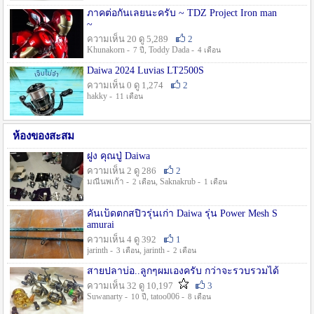
ภาคต่อกันเลยนะครับ ~ TDZ Project Iron man
~
ความเห็น 20 ดู 5,289
2
Khunakorn -
, Toddy Dada -
7 ปี
4 เดือน
Daiwa 2024 Luvias LT2500S
ความเห็น 0 ดู 1,274
2
hakky -
11 เดือน
ห้องของสะสม
ฝูง คุณปู่ Daiwa
ความเห็น 2 ดู 286
2
มณีนพเก้า -
, Saknakrub -
2 เดือน
1 เดือน
คันเบ็ดตกสปิ๋วรุ่นเก่า Daiwa รุ่น Power Mesh S
amurai
ความเห็น 4 ดู 392
1
jarinth -
, jarinth -
3 เดือน
2 เดือน
สายปลาบ่อ..ลูกๆผมเองครับ กว่าจะรวบรวมได้
ความเห็น 32 ดู 10,197
3
Suwanarty -
, tatoo006 -
10 ปี
8 เดือน