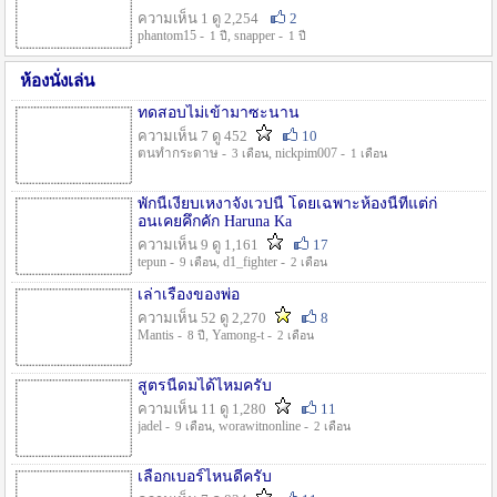
ความเห็น 1 ดู 2,254
2
phantom15 -
, snapper -
1 ปี
1 ปี
ห้องนั่งเล่น
ทดสอบไม่เข้ามาซะนาน
ความเห็น 7 ดู 452
10
ตนทำกระดาษ -
, nickpim007 -
3 เดือน
1 เดือน
พักนี้เงียบเหงาจังเวปนี้ โดยเฉพาะห้องนี้ที่แต่ก่
อนเคยคึกคัก Haruna Ka
ความเห็น 9 ดู 1,161
17
tepun -
, d1_fighter -
9 เดือน
2 เดือน
เล่าเรื่องของพ่อ
ความเห็น 52 ดู 2,270
8
Mantis -
, Yamong-t -
8 ปี
2 เดือน
สูตรนี้ดมได้ไหมครับ
ความเห็น 11 ดู 1,280
11
jadel -
, worawitnonline -
9 เดือน
2 เดือน
เลือกเบอร์ไหนดีครับ