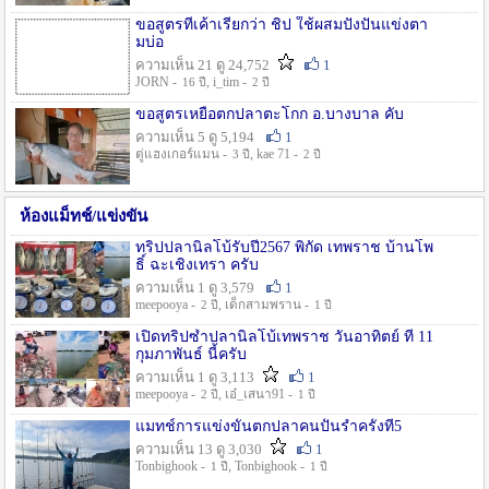
ขอสูตรที่เค้าเรียกว่า ชิป ใช้ผสมปังปั่นแข่งตา
มบ่อ
ความเห็น 21 ดู 24,752
1
JORN -
, i_tim -
16 ปี
2 ปี
ขอสูตรเหยื่อตกปลาตะโกก อ.บางบาล คับ
ความเห็น 5 ดู 5,194
1
ตู่แฮงเกอร์แมน -
, kae 71 -
3 ปี
2 ปี
ห้องแม็ทช์/แข่งขัน
ทริปปลานิลโบ้รับปี2567 พิกัด เทพราช บ้านโพ
ธิ์ ฉะเชิงเทรา ครับ
ความเห็น 1 ดู 3,579
1
meepooya -
, เด็กสามพราน -
2 ปี
1 ปี
เปิดทริปซ้ำปลานิลโบ้เทพราช วันอาทิตย์ ที่ 11
กุมภาพันธ์ นี้ครับ
ความเห็น 1 ดู 3,113
1
meepooya -
, เอ๋_เสนา91 -
2 ปี
1 ปี
แมทช์การแข่งขั้นตกปลาคนปั้นรำครั้งที่5
ความเห็น 13 ดู 3,030
1
Tonbighook -
, Tonbighook -
1 ปี
1 ปี