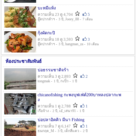
บะหมี่แห้ง
ความเห็น 23 ดู 4,704
5
อู๊ดปากลำฯ -
, Joeey_88 -
3 ปี
7 เดือน
กุ้งผัดกะปิ
ความเห็น 18 ดู 3,593
3
อู๊ดปากลำฯ -
, hangman_za -
3 ปี
10 เดือน
ห้องประชาสัมพันธ์
บ่อธรรมชาติจร้า
ความเห็น 3 ดู 2,893
2
tongmak -
, กะปิ๋ว -
1 ปี
1 ปี
chicanofishing กะพงบุฟเฟ่ต์200บาทลงปลากะพ
ง
ความเห็น 1 ดู 2,788
1
เรือจ้าง -
, เอ๋_เสนา91 -
2 ปี
1 ปี
บ่อปลาอิคคิว มีนา Fishing
ความเห็น 7 ดู 6,147
1
ธนกฤต_M -
, เด็กสี่แคว -
3 ปี
2 ปี