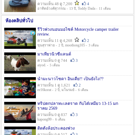
ความเห็น 48 ดู 7,200
4
อาทิตย์วงศ์สุวรรณ -
, Toddy Dada -
13 ปี
11 เดือน
ห้องคลิปทั่วไป
รีวิวพ่วงนอนมอไซค์ Motorcycle camper trailer
review.
ความเห็น 11 ดู 4,268
2
ขุนสุราพ่าย -
, moothong105 -
2 ปี
3 เดือน
มาเที่ยวนิวซีแลนด์
ความเห็น 0 ดู 744
3
aiyod. -
5 เดือน
น้ำมะนาวโซดา อินเดีย!! เป็นยังไง??
ความเห็น 1 ดู 1,621
2
ee16korat -
, มโนรมย์ -
2 ปี
6 เดือน
ทริปตกปลาทะเลตราด กับไต๋เหมี่ยว 13-15 มก
ราคม 2569
ความเห็น 0 ดู 837
3
kapong99 -
6 เดือน
ติดตั้งล้อประคองพ่วง
ความเห็น 0 ดู 517
3