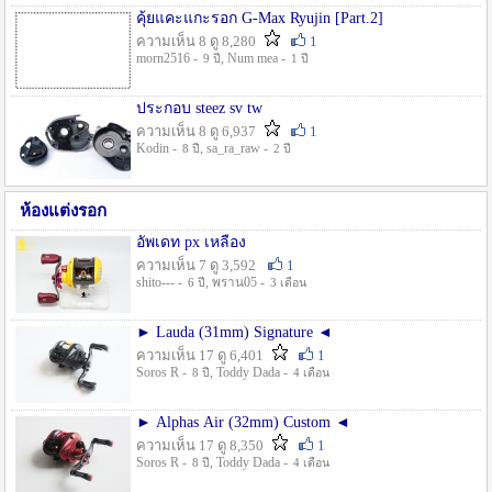
คุ้ยแคะแกะรอก G-Max Ryujin [Part.2]
ความเห็น 8 ดู 8,280
1
morn2516 -
, Num mea -
9 ปี
1 ปี
ประกอบ steez sv tw
ความเห็น 8 ดู 6,937
1
Kodin -
, sa_ra_raw -
8 ปี
2 ปี
ห้องแต่งรอก
อัพเดท px เหลือง
ความเห็น 7 ดู 3,592
1
shito--- -
, พราน05 -
6 ปี
3 เดือน
► Lauda (31mm) Signature ◄
ความเห็น 17 ดู 6,401
1
Soros R -
, Toddy Dada -
8 ปี
4 เดือน
► Alphas Air (32mm) Custom ◄
ความเห็น 17 ดู 8,350
1
Soros R -
, Toddy Dada -
8 ปี
4 เดือน