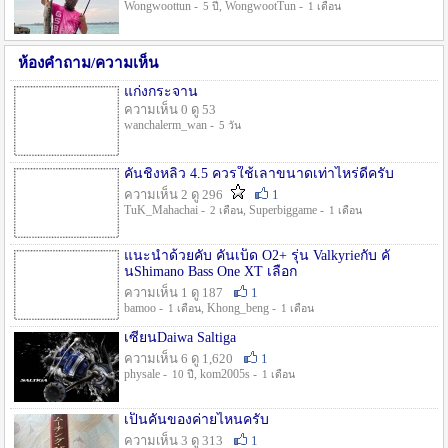
Wongwoottun -
, WongwootTun -
5 ปี
1 เดือน
ห้องคำถาม/ความเห็น
แก่งกระจาน
ความเห็น 0 ดู 53
wanchalerm_wan -
5 วัน
คันชิงหลิว 4.5 ควรใช้เลาขนาดเท่าไหร่ดีครับ
ความเห็น 2 ดู 296
1
TuK_Mahachai -
, Superbiggame -
2 เดือน
1 เดือน
แนะนำด้วยคับ คันเบ็ด O2+ รุ่น Valkyrieกับ คั
นShimano Bass One XT เลือก
ความเห็น 1 ดู 187
1
bamoo -
, Khong_beng -
1 เดือน
1 เดือน
เซียนDaiwa Saltiga
ความเห็น 6 ดู 1,620
1
physale -
, kom2005s -
10 ปี
1 เดือน
เป็นคันของค่ายไหนครับ
ความเห็น 3 ดู 313
1