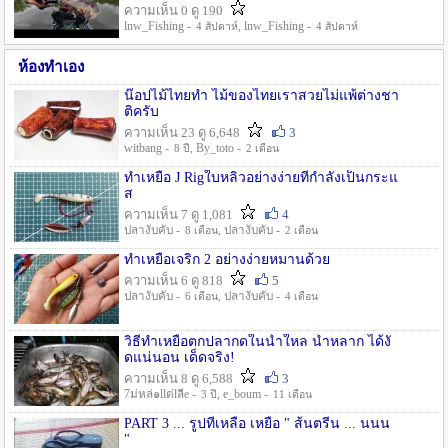
ความเห็น 0 ดู 190
lnw_Fishing -
, lnw_Fishing -
4 สัปดาห์
4 สัปดาห์
ห้องทำเอง
น๊อปไม้ไทยทำ ไม้ของไทยเราสวยไม่แพ้ต่างชา
ติครับ
ความเห็น 23 ดู 6,648
3
witbang -
, By_toto -
8 ปี
2 เดือน
ทำเหยื่อ J Rigใบหลิวอย่างง่ายที่กำลังเป็นกระแ
ส
ความเห็น 7 ดู 1,081
4
ปลางับคับ -
, ปลางับคับ -
8 เดือน
2 เดือน
ทำเหยื่อเจริก 2 อย่างง่ายหมานด้วย
ความเห็น 6 ดู 818
5
ปลางับคับ -
, ปลางับคับ -
6 เดือน
4 เดือน
วิธีทำเหยื่อตกปลากดในน้ำใหล น้ำหลาก ได้งั
ดแน่นอน เด็ดจริง!
ความเห็น 8 ดู 6,588
3
7ม่หล่๑llต่lลีe -
, e_boum -
3 ปี
11 เดือน
PART 3 ... รูปที่เหลือ เหยื่อ " ส้นตรีน ... นนน
"