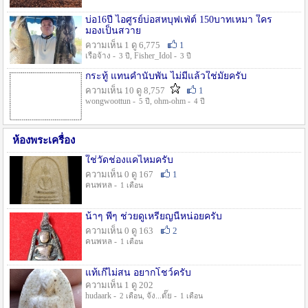
บ่อ16ปี ไอศูรย์บ่อสหบุฟเฟ่ต์ 150บาทเหมา ใคร
มองเป็นสวาย
ความเห็น 1 ดู 6,775
1
เรือจ้าง -
, Fisher_Idol -
3 ปี
3 ปี
กระทู้ แทนคำนับพัน ไม่มีแล้วใช่มั๊ยครับ
ความเห็น 10 ดู 8,757
1
wongwoottun -
, ohm-ohm -
5 ปี
4 ปี
ห้องพระเครื่อง
ใช่วัดช่องแคไหมครับ
ความเห็น 0 ดู 167
1
คนพหล -
1 เดือน
น้าๆ พี่ๆ ช่วยดูเหรียญนี้หน่อยครับ
ความเห็น 0 ดู 163
2
คนพหล -
1 เดือน
แท้เก๊ไม่สน อยากโชว์ครับ
ความเห็น 1 ดู 202
hudaark -
, จัง...ดั๊ย -
2 เดือน
1 เดือน