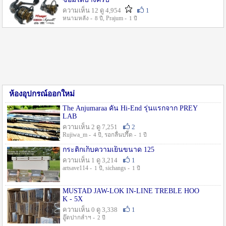
ความเห็น 12 ดู 4,954
1
หนามหลัง -
, Prajum -
8 ปี
1 ปี
ห้องอุปกรณ์ออกใหม่
The Anjumaraa คัน Hi-End รุ่นแรกจาก PREY
LAB
ความเห็น 2 ดู 7,251
2
Rujiwa_m -
, รอกลื่นปรื๊ด -
4 ปี
1 ปี
กระติกเก็บความเย็นขนาด 125
ความเห็น 1 ดู 3,214
1
artsave114 -
, sichangs -
1 ปี
1 ปี
MUSTAD JAW-LOK IN-LINE TREBLE HOO
K - 5X
ความเห็น 0 ดู 3,338
1
อู๊ดปากลำฯ -
2 ปี