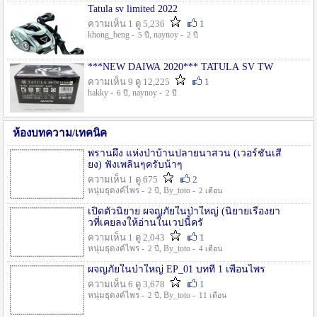
Tatula sv limited 2022
ความเห็น 1 ดู 5,236
1
khong_beng -
, naynoy -
5 ปี
2 ปี
***NEW DAIWA 2020*** TATULA SV TW
ความเห็น 9 ดู 12,225
1
hakky -
, naynoy -
6 ปี
2 ปี
ห้องบทความ/เทคนิค
พรานผึ้ง แห่งป่าบ้านปลายนาสวน (เวอร์ชั่นเสี
ยง) ฟังเพลินๆครับน้าๆ
ความเห็น 1 ดู 675
2
หนุ่มธุดงค์ไพร -
, By_toto -
2 ปี
2 เดือน
เปิดตัวนิยาย ผจญภัยในป่าใหญ่ (นิยายเรื่องยา
วที่เคยลงให้อ่านในเวปนี้ครั
ความเห็น 1 ดู 2,043
1
หนุ่มธุดงค์ไพร -
, By_toto -
2 ปี
4 เดือน
ผจญภัยในป่าใหญ่ EP_01 บทที่ 1 เพื่อนไพร
ความเห็น 6 ดู 3,678
1
หนุ่มธุดงค์ไพร -
, By_toto -
2 ปี
11 เดือน