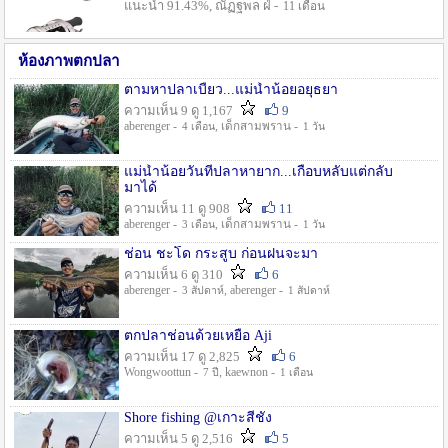
แนะนำ 91.43%, ณัฏฐพล ฝ่ -
11 เดือน
ห้องภาพตกปลา
ตามหาปลาเบี้ยว...แม่น้ำน้อยอยุธยา
ความเห็น 9 ดู 1,167
9
aberenger -
, เด็กสามพราน -
4 เดือน
1 วัน
แม่น้ำน้อยวันที่ปลาหายาก...เกือบหลับแต่กลับ
มาได้
ความเห็น 11 ดู 908
11
aberenger -
, เด็กสามพราน -
3 เดือน
1 วัน
ช่อน ชะโด กระสูบ ก่อนฝนจะมา
ความเห็น 6 ดู 310
6
aberenger -
, aberenger -
3 สัปดาห์
1 สัปดาห์
ตกปลาช่อนด้วยเหยื่อ Aji
ความเห็น 17 ดู 2,825
6
Wongwoottun -
, kaewnon -
7 ปี
1 เดือน
Shore fishing @เกาะสีชัง
ความเห็น 5 ดู 2,516
5