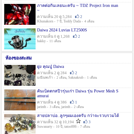
ภาคต่อกันเลยนะครับ ~ TDZ Project Iron man
~
ความเห็น 20 ดู 5,284
2
Khunakorn -
, Toddy Dada -
7 ปี
4 เดือน
Daiwa 2024 Luvias LT2500S
ความเห็น 0 ดู 1,268
2
hakky -
11 เดือน
ห้องของสะสม
ฝูง คุณปู่ Daiwa
ความเห็น 2 ดู 284
2
มณีนพเก้า -
, Saknakrub -
2 เดือน
1 เดือน
คันเบ็ดตกสปิ๋วรุ่นเก่า Daiwa รุ่น Power Mesh S
amurai
ความเห็น 4 ดู 386
1
jarinth -
, jarinth -
3 เดือน
2 เดือน
สายปลาบ่อ..ลูกๆผมเองครับ กว่าจะรวบรวมได้
ความเห็น 32 ดู 10,194
3
Suwanarty -
, tatoo006 -
10 ปี
7 เดือน