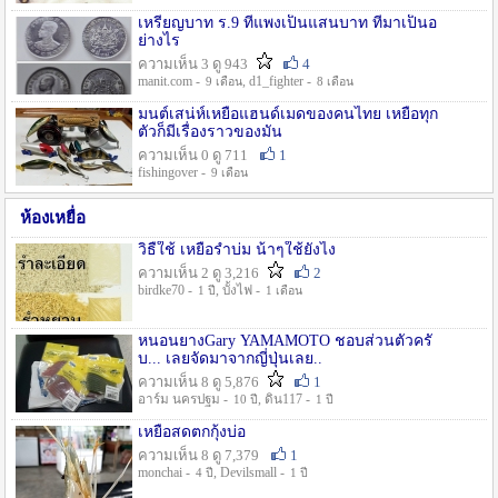
เหรียญบาท ร.9 ที่แพงเป็นแสนบาท ที่มาเป็นอ
ย่างไร
ความเห็น 3 ดู 943
4
manit.com -
, d1_fighter -
9 เดือน
8 เดือน
มนต์เสน่ห์เหยื่อแฮนด์เมดของคนไทย เหยื่อทุก
ตัวก็มีเรื่องราวของมัน
ความเห็น 0 ดู 711
1
fishingover -
9 เดือน
ห้องเหยื่อ
วิธืใช้ เหยื่อรำบ่ม น้าๆใช้ยังไง
ความเห็น 2 ดู 3,216
2
birdke70 -
, บั้งไฟ -
1 ปี
1 เดือน
หนอนยางGary YAMAMOTO ชอบส่วนตัวครั
บ... เลยจัดมาจากญี่ปุ่นเลย..
ความเห็น 8 ดู 5,876
1
อาร์ม นครปฐม -
, ดิน117 -
10 ปี
1 ปี
เหยื่อสดตกกุ้งบ่อ
ความเห็น 8 ดู 7,379
1
monchai -
, Devilsmall -
4 ปี
1 ปี