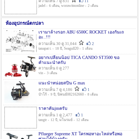
ความเห็น 7 ดู 831
11
jadel -
, worawitnonline -
6 เดือน
2 เดือน
ห้องอุปกรณ์ตกปลา
เรามาล้างรอก ABU 6500C ROCKET เองกันเถ
อะ..!!!
ความเห็น 30 ดู 31,044
2
tanapat t. -
, Seagull20 -
18 ปี
1 เดือน
อยากเปลี่ยนน็อป TICA CANDO ST3500 ขอ
คำแนะนำครับ
ความเห็น 0 ดู 277
vin -
3 เดือน
แนะนำหน่อยสปิน G max
ความเห็น 7 ดู 4,186
1
ป๋าโก้ -
, นิพนธ์082162660 -
9 ปี
8 เดือน
ราคาคันjmครับ
ความเห็น 1 ดู 2,477
1
tangtr -
, มโนรมย์ -
12 ปี
12 เดือน
Pflueger Supreme XT ใครพอหาอะไหล่หรือพอ
ซ่อมได้บ้างครับ