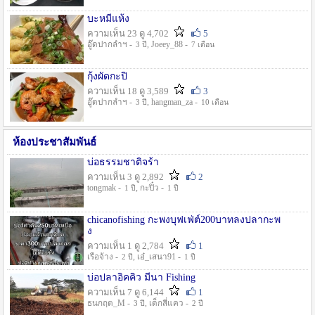
บะหมี่แห้ง
ความเห็น 23 ดู 4,702
5
อู๊ดปากลำฯ -
, Joeey_88 -
3 ปี
7 เดือน
กุ้งผัดกะปิ
ความเห็น 18 ดู 3,589
3
อู๊ดปากลำฯ -
, hangman_za -
3 ปี
10 เดือน
ห้องประชาสัมพันธ์
บ่อธรรมชาติจร้า
ความเห็น 3 ดู 2,892
2
tongmak -
, กะปิ๋ว -
1 ปี
1 ปี
chicanofishing กะพงบุฟเฟ่ต์200บาทลงปลากะพ
ง
ความเห็น 1 ดู 2,784
1
เรือจ้าง -
, เอ๋_เสนา91 -
2 ปี
1 ปี
บ่อปลาอิคคิว มีนา Fishing
ความเห็น 7 ดู 6,144
1
ธนกฤต_M -
, เด็กสี่แคว -
3 ปี
2 ปี