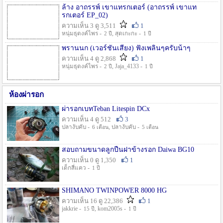
ล้าง อาถรรพ์ เขาแทรกเตอร์ (อาถรรพ์ เขาแท
รกเตอร์ EP_02)
ความเห็น 3 ดู 3,511
1
หนุ่มธุดงค์ไพร -
, สุดเกะกะ -
2 ปี
1 ปี
พรานนก (เวอร์ชั่นเสียง) ฟังเพลินๆครับน้าๆ
ความเห็น 4 ดู 2,868
1
หนุ่มธุดงค์ไพร -
, Jaja_4133 -
2 ปี
1 ปี
ห้องผ่ารอก
ผ่ารอกเบทTeban Litespin DCx
ความเห็น 4 ดู 512
3
ปลางับคับ -
, ปลางับคับ -
6 เดือน
5 เดือน
สอบถามขนาดลูกปืนฝาข้างรอก Daiwa BG10
ความเห็น 0 ดู 1,350
1
เด็กสี่แคว -
1 ปี
SHIMANO TWINPOWER 8000 HG
ความเห็น 16 ดู 22,386
1
jakkrie -
, kom2005s -
15 ปี
1 ปี