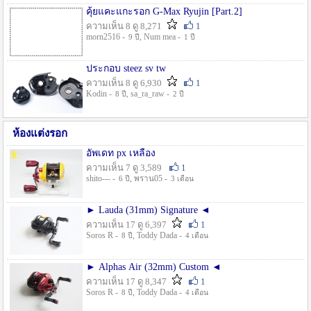
คุ้ยแคะแกะรอก G-Max Ryujin [Part.2]
ความเห็น 8 ดู 8,271
1
morn2516 -
, Num mea -
9 ปี
1 ปี
ประกอบ steez sv tw
ความเห็น 8 ดู 6,930
1
Kodin -
, sa_ra_raw -
8 ปี
2 ปี
ห้องแต่งรอก
อัพเดท px เหลือง
ความเห็น 7 ดู 3,589
1
shito--- -
, พราน05 -
6 ปี
3 เดือน
► Lauda (31mm) Signature ◄
ความเห็น 17 ดู 6,397
1
Soros R -
, Toddy Dada -
8 ปี
4 เดือน
► Alphas Air (32mm) Custom ◄
ความเห็น 17 ดู 8,347
1
Soros R -
, Toddy Dada -
8 ปี
4 เดือน