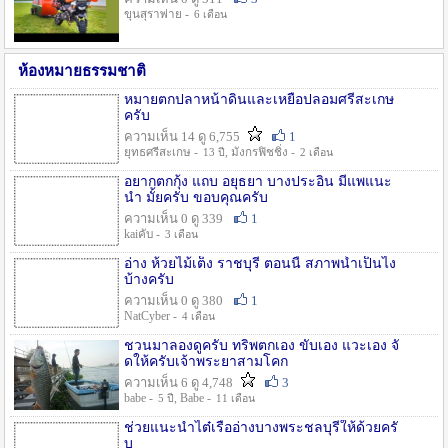
ขุนสุราพ่าย -
6 เดือน
ห้องหมายธรรมชาติ
หมายตกปลาหน้าดินและเหยื่อปลอมศรีสะเกษ
ครับ
ความเห็น 14 ดู 6,755
1
ยุทธศรีสะเกษ -
, มังกรฟิชชิ่ง -
13 ปี
2 เดือน
อยากตกกุ้ง แถบ อยุธยา บางประอิน มีแพแนะ
นำ มั้ยครับ ขอบคุณครับ
ความเห็น 0 ดู 339
1
kaiคับ -
3 เดือน
อ่าง ห้วยไม้เต็ง ราชบุรี ตอนนี้ สภาพน้ำเป็นไง
บ้างครับ
ความเห็น 0 ดู 380
1
NatCyber -
4 เดือน
ชวนมาลองดูครับ ทริพตกเอง ขับเอง แวะเอง จั
ดให้ครับเจ้าพระยาสามโคก
ความเห็น 6 ดู 4,748
3
babe -
, Babe -
5 ปี
11 เดือน
ช่วยแนะนำไต๋เรืออ่างบางพระชลบุรีให้ด้วยครั
บ