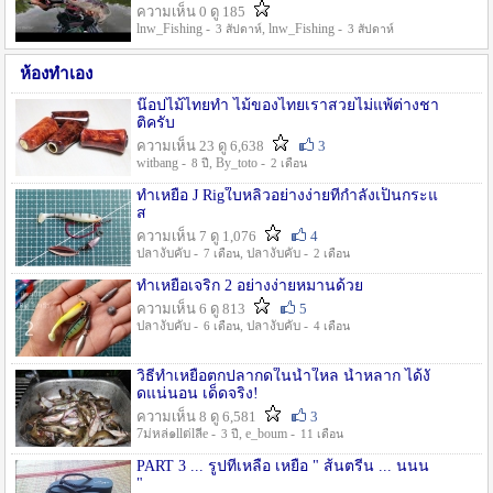
ความเห็น 0 ดู 185
lnw_Fishing -
, lnw_Fishing -
3 สัปดาห์
3 สัปดาห์
ห้องทำเอง
น๊อปไม้ไทยทำ ไม้ของไทยเราสวยไม่แพ้ต่างชา
ติครับ
ความเห็น 23 ดู 6,638
3
witbang -
, By_toto -
8 ปี
2 เดือน
ทำเหยื่อ J Rigใบหลิวอย่างง่ายที่กำลังเป็นกระแ
ส
ความเห็น 7 ดู 1,076
4
ปลางับคับ -
, ปลางับคับ -
7 เดือน
2 เดือน
ทำเหยื่อเจริก 2 อย่างง่ายหมานด้วย
ความเห็น 6 ดู 813
5
ปลางับคับ -
, ปลางับคับ -
6 เดือน
4 เดือน
วิธีทำเหยื่อตกปลากดในน้ำใหล น้ำหลาก ได้งั
ดแน่นอน เด็ดจริง!
ความเห็น 8 ดู 6,581
3
7ม่หล่๑llต่lลีe -
, e_boum -
3 ปี
11 เดือน
PART 3 ... รูปที่เหลือ เหยื่อ " ส้นตรีน ... นนน
"