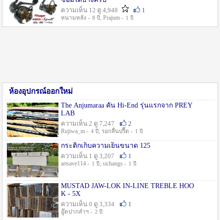
ความเห็น 12 ดู 4,948
1
หนามหลัง -
, Prajum -
8 ปี
1 ปี
ห้องอุปกรณ์ออกใหม่
The Anjumaraa คัน Hi-End รุ่นแรกจาก PREY
LAB
ความเห็น 2 ดู 7,247
2
Rujiwa_m -
, รอกลื่นปรื๊ด -
4 ปี
1 ปี
กระติกเก็บความเย็นขนาด 125
ความเห็น 1 ดู 3,207
1
artsave114 -
, sichangs -
1 ปี
1 ปี
MUSTAD JAW-LOK IN-LINE TREBLE HOO
K - 5X
ความเห็น 0 ดู 3,334
1
อู๊ดปากลำฯ -
2 ปี