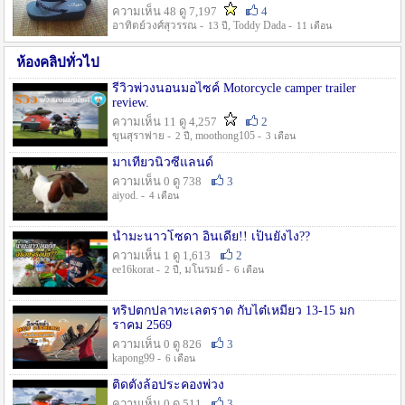
ความเห็น 48 ดู 7,197
4
อาทิตย์วงศ์สุวรรณ -
, Toddy Dada -
13 ปี
11 เดือน
ห้องคลิปทั่วไป
รีวิวพ่วงนอนมอไซค์ Motorcycle camper trailer
review.
ความเห็น 11 ดู 4,257
2
ขุนสุราพ่าย -
, moothong105 -
2 ปี
3 เดือน
มาเที่ยวนิวซีแลนด์
ความเห็น 0 ดู 738
3
aiyod. -
4 เดือน
น้ำมะนาวโซดา อินเดีย!! เป็นยังไง??
ความเห็น 1 ดู 1,613
2
ee16korat -
, มโนรมย์ -
2 ปี
6 เดือน
ทริปตกปลาทะเลตราด กับไต๋เหมี่ยว 13-15 มก
ราคม 2569
ความเห็น 0 ดู 826
3
kapong99 -
6 เดือน
ติดตั้งล้อประคองพ่วง
ความเห็น 0 ดู 511
3