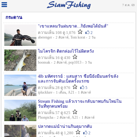
7 ส.ค. 69
กระดาน
"เขาแหลมวันฝนขาด...ก็ยังพอได้มันส์"
ความเห็น 108 ดู 1,076
2
aberenger -
, Tom korat -
2 สัปดาห์
2 วัน
ไมโครจิ้ก ติดกล่องไว้ไม่ผิดหวัง
ความเห็น 16 ดู 430
boonsak -
, pop1013 -
2 สัปดาห์
3 วัน
4lb มหัศจรรย์ : แสมสาร ชื่อนี้ยังมีมนตร์ขลัง
และการจับคันเบ็ดครั้งแรกข
ความเห็น 28 ดู 976
5
iplucklure -
, A21 -
1 เดือน
1 สัปดาห์
Stream Fishing แล้วเราจะกลับมาพบกันใหม่ใน
วันที่ทุกคนพร้อม
ความเห็น 57 ดู 625
Phonpicha -
, A21 -
2 สัปดาห์
1 สัปดาห์
ปลากดแม่น้ำน่านกินดุมากคับ
ความเห็น 48 ดู 1,280
2