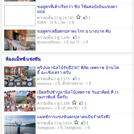
ขอสูตรที่เค้าเรียกว่า ชิป ใช้ผสมปังปั่นแข่งตา
มบ่อ
ความเห็น 21 ดู 24,745
1
JORN -
, i_tim -
16 ปี
2 ปี
ขอสูตรเหยื่อตกปลาตะโกก อ.บางบาล คับ
ความเห็น 5 ดู 5,189
1
ตู่แฮงเกอร์แมน -
, kae 71 -
3 ปี
2 ปี
ห้องแม็ทช์/แข่งขัน
ทริปปลานิลโบ้รับปี2567 พิกัด เทพราช บ้านโพ
ธิ์ ฉะเชิงเทรา ครับ
ความเห็น 1 ดู 3,573
1
meepooya -
, เด็กสามพราน -
2 ปี
1 ปี
เปิดทริปซ้ำปลานิลโบ้เทพราช วันอาทิตย์ ที่ 11
กุมภาพันธ์ นี้ครับ
ความเห็น 1 ดู 3,108
1
meepooya -
, เอ๋_เสนา91 -
2 ปี
1 ปี
แมทช์การแข่งขั้นตกปลาคนปั้นรำครั้งที่5
ความเห็น 13 ดู 3,024
1
Tonbighook -
, Tonbighook -
1 ปี
1 ปี