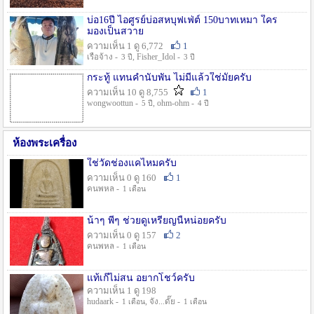
บ่อ16ปี ไอศูรย์บ่อสหบุฟเฟ่ต์ 150บาทเหมา ใคร
มองเป็นสวาย
ความเห็น 1 ดู 6,772
1
เรือจ้าง -
, Fisher_Idol -
3 ปี
3 ปี
กระทู้ แทนคำนับพัน ไม่มีแล้วใช่มั๊ยครับ
ความเห็น 10 ดู 8,755
1
wongwoottun -
, ohm-ohm -
5 ปี
4 ปี
ห้องพระเครื่อง
ใช่วัดช่องแคไหมครับ
ความเห็น 0 ดู 160
1
คนพหล -
1 เดือน
น้าๆ พี่ๆ ช่วยดูเหรียญนี้หน่อยครับ
ความเห็น 0 ดู 157
2
คนพหล -
1 เดือน
แท้เก๊ไม่สน อยากโชว์ครับ
ความเห็น 1 ดู 198
hudaark -
, จัง...ดั๊ย -
1 เดือน
1 เดือน