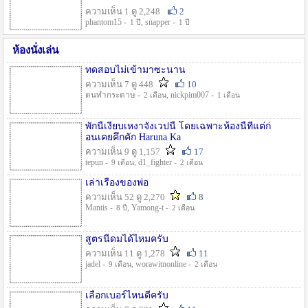
ความเห็น 1 ดู 2,248
2
phantom15 -
, snapper -
1 ปี
1 ปี
ห้องนั่งเล่น
ทดสอบไม่เข้ามาซะนาน
ความเห็น 7 ดู 448
10
ตนทำกระดาษ -
, nickpim007 -
2 เดือน
1 เดือน
พักนี้เงียบเหงาจังเวปนี้ โดยเฉพาะห้องนี้ที่แต่ก่
อนเคยคึกคัก Haruna Ka
ความเห็น 9 ดู 1,157
17
tepun -
, d1_fighter -
9 เดือน
2 เดือน
เล่าเรื่องของพ่อ
ความเห็น 52 ดู 2,270
8
Mantis -
, Yamong-t -
8 ปี
2 เดือน
สูตรนี้ดมได้ไหมครับ
ความเห็น 11 ดู 1,278
11
jadel -
, worawitnonline -
9 เดือน
2 เดือน
เลือกเบอร์ไหนดีครับ