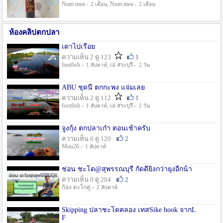
Num mea -
, Num mea -
2 เดือน
2 เดือน
ห้องคลิปตกปลา
เดาไปเรื่อย
ความเห็น 2 ดู 123
1
footfish -
, เอ สระบุรี -
1 สัปดาห์
2 วัน
ABU ชุดนี้ ตกกะพง แจ่มเลย
ความเห็น 2 ดู 112
1
footfish -
, เอ สระบุรี -
1 สัปดาห์
2 วัน
จูงกุ้ง ตกปลาเก๋า ตอนเช้าครับ
ความเห็น 0 ดู 120
2
Muu26 -
1 สัปดาห์
ช่อน ชะโด@สุพรรณบุรี กัดดียิ่งกว่ายุงอีกน้า
ความเห็น 0 ดู 204
2
ก้อง ตะโกคู่ -
2 สัปดาห์
Skipping ปลาชะโดคลอง เทสSike hook จากL
F