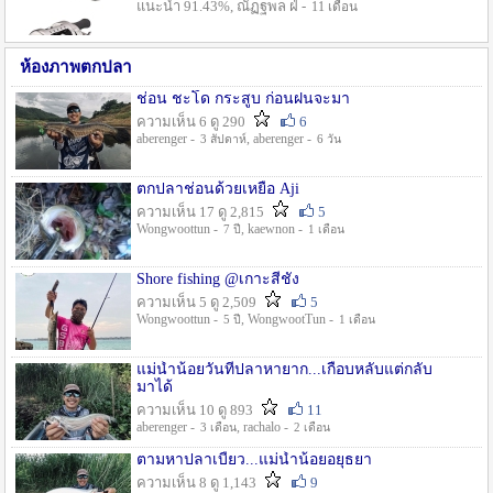
แนะนำ 91.43%, ณัฏฐพล ฝ่ -
11 เดือน
ห้องภาพตกปลา
ช่อน ชะโด กระสูบ ก่อนฝนจะมา
ความเห็น 6 ดู 290
6
aberenger -
, aberenger -
3 สัปดาห์
6 วัน
ตกปลาช่อนด้วยเหยื่อ Aji
ความเห็น 17 ดู 2,815
5
Wongwoottun -
, kaewnon -
7 ปี
1 เดือน
Shore fishing @เกาะสีชัง
ความเห็น 5 ดู 2,509
5
Wongwoottun -
, WongwootTun -
5 ปี
1 เดือน
แม่น้ำน้อยวันที่ปลาหายาก...เกือบหลับแต่กลับ
มาได้
ความเห็น 10 ดู 893
11
aberenger -
, rachalo -
3 เดือน
2 เดือน
ตามหาปลาเบี้ยว...แม่น้ำน้อยอยุธยา
ความเห็น 8 ดู 1,143
9