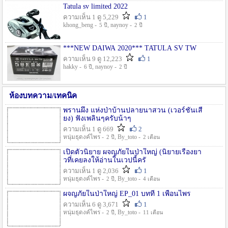
Tatula sv limited 2022
ความเห็น 1 ดู 5,229
1
khong_beng -
, naynoy -
5 ปี
2 ปี
***NEW DAIWA 2020*** TATULA SV TW
ความเห็น 9 ดู 12,223
1
hakky -
, naynoy -
6 ปี
2 ปี
ห้องบทความ/เทคนิค
พรานผึ้ง แห่งป่าบ้านปลายนาสวน (เวอร์ชั่นเสี
ยง) ฟังเพลินๆครับน้าๆ
ความเห็น 1 ดู 669
2
หนุ่มธุดงค์ไพร -
, By_toto -
2 ปี
2 เดือน
เปิดตัวนิยาย ผจญภัยในป่าใหญ่ (นิยายเรื่องยา
วที่เคยลงให้อ่านในเวปนี้ครั
ความเห็น 1 ดู 2,036
1
หนุ่มธุดงค์ไพร -
, By_toto -
2 ปี
4 เดือน
ผจญภัยในป่าใหญ่ EP_01 บทที่ 1 เพื่อนไพร
ความเห็น 6 ดู 3,671
1
หนุ่มธุดงค์ไพร -
, By_toto -
2 ปี
11 เดือน