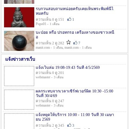
รบกวนสอบถามหน่อยครับเคยเห็นพระพิมพ์นี้ไ
หมครับ
ความเห็น 0 ดู 151
1
Popo01 -
1 เดือน
บะป่อย หรือ ปรอทกรอ เครื่องลางของชาวเหนื
อ
ความเห็น 2 ดู 282
7
manit.com -
, manit.com -
1 เดือน
1 เดือน
แจ้งข่าวสารเว็บ
แจ้งเว็บล่ม 19:08-19:43 วันที่ 4/5/2569
ความเห็น 0 ดู 201
webmaster -
3 เดือน
ผลกระทบจากเวลาเซิร์ฟเวอร์ผิด 10:30 -15:00
วันที่ 30/4/69
ความเห็น 0 ดู 247
webmaster -
3 เดือน
แจ้งหยุดให้บริการ 10:00 - 11:00 วันที่ 30 เมษา
ยน 2569
ความเห็น 2 ดู 345
3