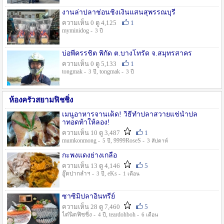
งานล่าปลาช่อนชิงเงินแสนสุพรรณบุรี
ความเห็น 0 ดู 4,125
1
myminidog -
3 ปี
บ่อพี่ครรชิต พิกัด ต.บางโทรัด จ.สมุทรสาคร
ความเห็น 0 ดู 5,133
1
tongmak -
, tongmak -
3 ปี
3 ปี
ห้องครัวสยามฟิชชิ่ง
เมนูอาหารจานเด็ด! วิธีทำปลาสวายแช่น้ำปล
าทอดท้าให้ลอง!
ความเห็น 10 ดู 3,487
1
mumkonmong -
, 9999RoseS -
5 ปี
3 สัปดาห์
กะพงแดงย่างเกลือ
ความเห็น 13 ดู 4,146
5
อู๊ดปากลำฯ -
, eKs -
3 ปี
1 เดือน
ซาซิมิปลาอินทรีย์
ความเห็น 28 ดู 7,460
5
ไต๋นิตฟิชชิ่ง -
, teardohboh -
4 ปี
6 เดือน