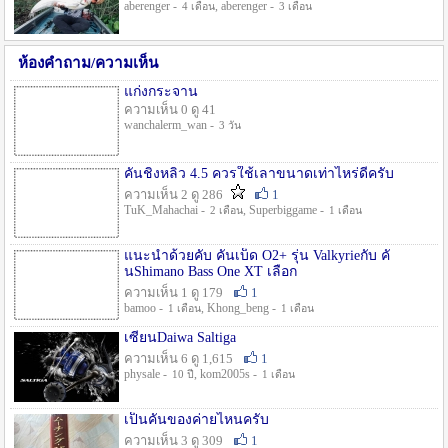
aberenger -
, aberenger -
4 เดือน
3 เดือน
ห้องคำถาม/ความเห็น
แก่งกระจาน
ความเห็น 0 ดู 41
wanchalerm_wan -
3 วัน
คันชิงหลิว 4.5 ควรใช้เลาขนาดเท่าไหร่ดีครับ
ความเห็น 2 ดู 286
1
TuK_Mahachai -
, Superbiggame -
2 เดือน
1 เดือน
แนะนำด้วยคับ คันเบ็ด O2+ รุ่น Valkyrieกับ คั
นShimano Bass One XT เลือก
ความเห็น 1 ดู 179
1
bamoo -
, Khong_beng -
1 เดือน
1 เดือน
เซียนDaiwa Saltiga
ความเห็น 6 ดู 1,615
1
physale -
, kom2005s -
10 ปี
1 เดือน
เป็นคันของค่ายไหนครับ
ความเห็น 3 ดู 309
1