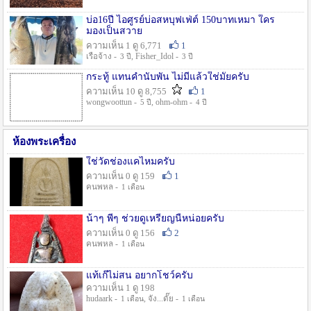
บ่อ16ปี ไอศูรย์บ่อสหบุฟเฟ่ต์ 150บาทเหมา ใคร
มองเป็นสวาย
ความเห็น 1 ดู 6,771
1
เรือจ้าง -
, Fisher_Idol -
3 ปี
3 ปี
กระทู้ แทนคำนับพัน ไม่มีแล้วใช่มั๊ยครับ
ความเห็น 10 ดู 8,755
1
wongwoottun -
, ohm-ohm -
5 ปี
4 ปี
ห้องพระเครื่อง
ใช่วัดช่องแคไหมครับ
ความเห็น 0 ดู 159
1
คนพหล -
1 เดือน
น้าๆ พี่ๆ ช่วยดูเหรียญนี้หน่อยครับ
ความเห็น 0 ดู 156
2
คนพหล -
1 เดือน
แท้เก๊ไม่สน อยากโชว์ครับ
ความเห็น 1 ดู 198
hudaark -
, จัง...ดั๊ย -
1 เดือน
1 เดือน