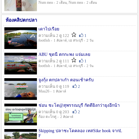
Num mea -
, Num mea -
2 เดือน
2 เดือน
ห้องคลิปตกปลา
เดาไปเรื่อย
ความเห็น 2 ดู 122
1
footfish -
, เอ สระบุรี -
1 สัปดาห์
2 วัน
ABU ชุดนี้ ตกกะพง แจ่มเลย
ความเห็น 2 ดู 111
1
footfish -
, เอ สระบุรี -
1 สัปดาห์
2 วัน
จูงกุ้ง ตกปลาเก๋า ตอนเช้าครับ
ความเห็น 0 ดู 119
2
Muu26 -
1 สัปดาห์
ช่อน ชะโด@สุพรรณบุรี กัดดียิ่งกว่ายุงอีกน้า
ความเห็น 0 ดู 203
2
ก้อง ตะโกคู่ -
2 สัปดาห์
Skipping ปลาชะโดคลอง เทสSike hook จากL
F