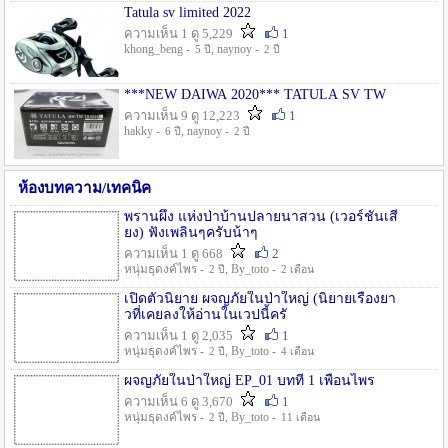
Tatula sv limited 2022
ความเห็น 1 ดู 5,229
1
khong_beng -
, naynoy -
5 ปี
2 ปี
***NEW DAIWA 2020*** TATULA SV TW
ความเห็น 9 ดู 12,223
1
hakky -
, naynoy -
6 ปี
2 ปี
ห้องบทความ/เทคนิค
พรานผึ้ง แห่งป่าบ้านปลายนาสวน (เวอร์ชั่นเสี
ยง) ฟังเพลินๆครับน้าๆ
ความเห็น 1 ดู 668
2
หนุ่มธุดงค์ไพร -
, By_toto -
2 ปี
2 เดือน
เปิดตัวนิยาย ผจญภัยในป่าใหญ่ (นิยายเรื่องยา
วที่เคยลงให้อ่านในเวปนี้ครั
ความเห็น 1 ดู 2,035
1
หนุ่มธุดงค์ไพร -
, By_toto -
2 ปี
4 เดือน
ผจญภัยในป่าใหญ่ EP_01 บทที่ 1 เพื่อนไพร
ความเห็น 6 ดู 3,670
1
หนุ่มธุดงค์ไพร -
, By_toto -
2 ปี
11 เดือน