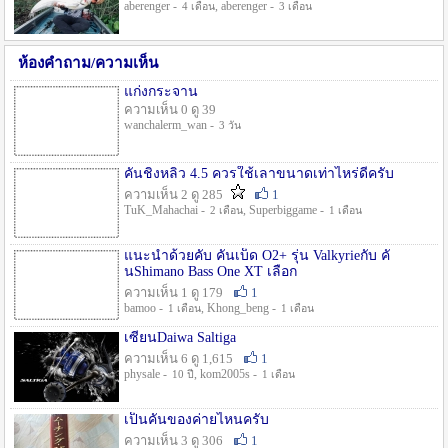
aberenger -
, aberenger -
4 เดือน
3 เดือน
ห้องคำถาม/ความเห็น
แก่งกระจาน
ความเห็น 0 ดู 39
wanchalerm_wan -
3 วัน
คันชิงหลิว 4.5 ควรใช้เลาขนาดเท่าไหร่ดีครับ
ความเห็น 2 ดู 285
1
TuK_Mahachai -
, Superbiggame -
2 เดือน
1 เดือน
แนะนำด้วยคับ คันเบ็ด O2+ รุ่น Valkyrieกับ คั
นShimano Bass One XT เลือก
ความเห็น 1 ดู 179
1
bamoo -
, Khong_beng -
1 เดือน
1 เดือน
เซียนDaiwa Saltiga
ความเห็น 6 ดู 1,615
1
physale -
, kom2005s -
10 ปี
1 เดือน
เป็นคันของค่ายไหนครับ
ความเห็น 3 ดู 306
1