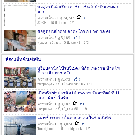
ขอสูตรที่เค้าเรียกว่า ชิป ใช้ผสมปังปั่นแข่งตา
มบ่อ
ความเห็น 21 ดู 24,745
1
JORN -
, i_tim -
16 ปี
2 ปี
ขอสูตรเหยื่อตกปลาตะโกก อ.บางบาล คับ
ความเห็น 5 ดู 5,189
1
ตู่แฮงเกอร์แมน -
, kae 71 -
3 ปี
2 ปี
ห้องแม็ทช์/แข่งขัน
ทริปปลานิลโบ้รับปี2567 พิกัด เทพราช บ้านโพ
ธิ์ ฉะเชิงเทรา ครับ
ความเห็น 1 ดู 3,573
1
meepooya -
, เด็กสามพราน -
2 ปี
1 ปี
เปิดทริปซ้ำปลานิลโบ้เทพราช วันอาทิตย์ ที่ 11
กุมภาพันธ์ นี้ครับ
ความเห็น 1 ดู 3,107
1
meepooya -
, เอ๋_เสนา91 -
2 ปี
1 ปี
แมทช์การแข่งขั้นตกปลาคนปั้นรำครั้งที่5
ความเห็น 13 ดู 3,024
1
Tonbighook -
, Tonbighook -
1 ปี
1 ปี