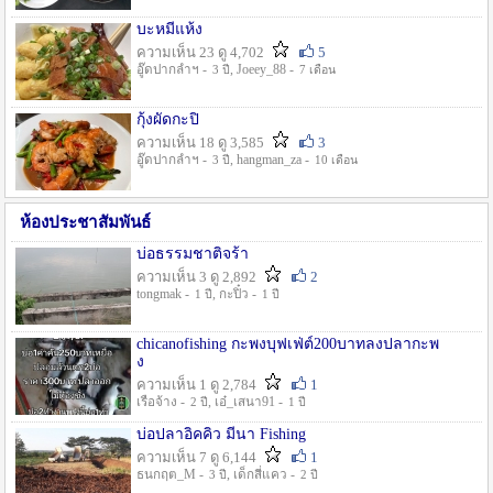
บะหมี่แห้ง
ความเห็น 23 ดู 4,702
5
อู๊ดปากลำฯ -
, Joeey_88 -
3 ปี
7 เดือน
กุ้งผัดกะปิ
ความเห็น 18 ดู 3,585
3
อู๊ดปากลำฯ -
, hangman_za -
3 ปี
10 เดือน
ห้องประชาสัมพันธ์
บ่อธรรมชาติจร้า
ความเห็น 3 ดู 2,892
2
tongmak -
, กะปิ๋ว -
1 ปี
1 ปี
chicanofishing กะพงบุฟเฟ่ต์200บาทลงปลากะพ
ง
ความเห็น 1 ดู 2,784
1
เรือจ้าง -
, เอ๋_เสนา91 -
2 ปี
1 ปี
บ่อปลาอิคคิว มีนา Fishing
ความเห็น 7 ดู 6,144
1
ธนกฤต_M -
, เด็กสี่แคว -
3 ปี
2 ปี