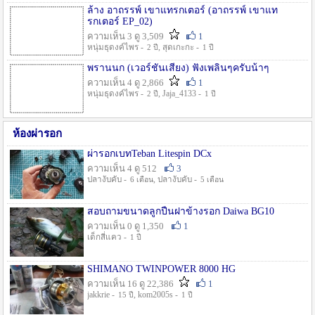
ล้าง อาถรรพ์ เขาแทรกเตอร์ (อาถรรพ์ เขาแท
รกเตอร์ EP_02)
ความเห็น 3 ดู 3,509
1
หนุ่มธุดงค์ไพร -
, สุดเกะกะ -
2 ปี
1 ปี
พรานนก (เวอร์ชั่นเสียง) ฟังเพลินๆครับน้าๆ
ความเห็น 4 ดู 2,866
1
หนุ่มธุดงค์ไพร -
, Jaja_4133 -
2 ปี
1 ปี
ห้องผ่ารอก
ผ่ารอกเบทTeban Litespin DCx
ความเห็น 4 ดู 512
3
ปลางับคับ -
, ปลางับคับ -
6 เดือน
5 เดือน
สอบถามขนาดลูกปืนฝาข้างรอก Daiwa BG10
ความเห็น 0 ดู 1,350
1
เด็กสี่แคว -
1 ปี
SHIMANO TWINPOWER 8000 HG
ความเห็น 16 ดู 22,386
1
jakkrie -
, kom2005s -
15 ปี
1 ปี