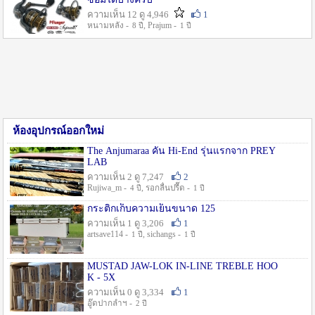
ความเห็น 12 ดู 4,946
1
หนามหลัง -
, Prajum -
8 ปี
1 ปี
ห้องอุปกรณ์ออกใหม่
The Anjumaraa คัน Hi-End รุ่นแรกจาก PREY
LAB
ความเห็น 2 ดู 7,247
2
Rujiwa_m -
, รอกลื่นปรื๊ด -
4 ปี
1 ปี
กระติกเก็บความเย็นขนาด 125
ความเห็น 1 ดู 3,206
1
artsave114 -
, sichangs -
1 ปี
1 ปี
MUSTAD JAW-LOK IN-LINE TREBLE HOO
K - 5X
ความเห็น 0 ดู 3,334
1
อู๊ดปากลำฯ -
2 ปี