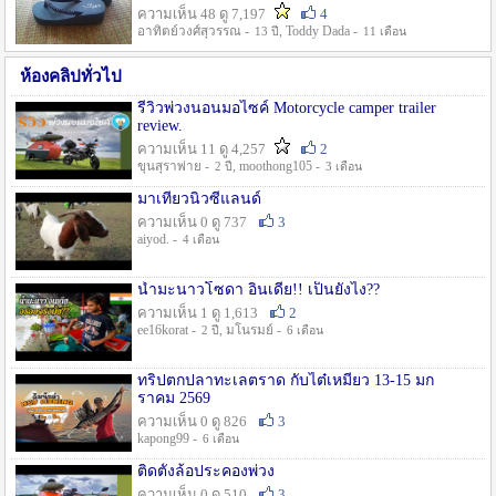
ความเห็น 48 ดู 7,197
4
อาทิตย์วงศ์สุวรรณ -
, Toddy Dada -
13 ปี
11 เดือน
ห้องคลิปทั่วไป
รีวิวพ่วงนอนมอไซค์ Motorcycle camper trailer
review.
ความเห็น 11 ดู 4,257
2
ขุนสุราพ่าย -
, moothong105 -
2 ปี
3 เดือน
มาเที่ยวนิวซีแลนด์
ความเห็น 0 ดู 737
3
aiyod. -
4 เดือน
น้ำมะนาวโซดา อินเดีย!! เป็นยังไง??
ความเห็น 1 ดู 1,613
2
ee16korat -
, มโนรมย์ -
2 ปี
6 เดือน
ทริปตกปลาทะเลตราด กับไต๋เหมี่ยว 13-15 มก
ราคม 2569
ความเห็น 0 ดู 826
3
kapong99 -
6 เดือน
ติดตั้งล้อประคองพ่วง
ความเห็น 0 ดู 510
3