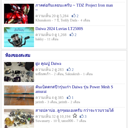
ภาคต่อกันเลยนะครับ ~ TDZ Project Iron man
~
ความเห็น 20 ดู 5,284
2
Khunakorn -
, Toddy Dada -
7 ปี
4 เดือน
Daiwa 2024 Luvias LT2500S
ความเห็น 0 ดู 1,268
2
hakky -
11 เดือน
ห้องของสะสม
ฝูง คุณปู่ Daiwa
ความเห็น 2 ดู 283
2
มณีนพเก้า -
, Saknakrub -
2 เดือน
1 เดือน
คันเบ็ดตกสปิ๋วรุ่นเก่า Daiwa รุ่น Power Mesh S
amurai
ความเห็น 4 ดู 385
1
jarinth -
, jarinth -
3 เดือน
2 เดือน
สายปลาบ่อ..ลูกๆผมเองครับ กว่าจะรวบรวมได้
ความเห็น 32 ดู 10,194
3
Suwanarty -
, tatoo006 -
10 ปี
7 เดือน