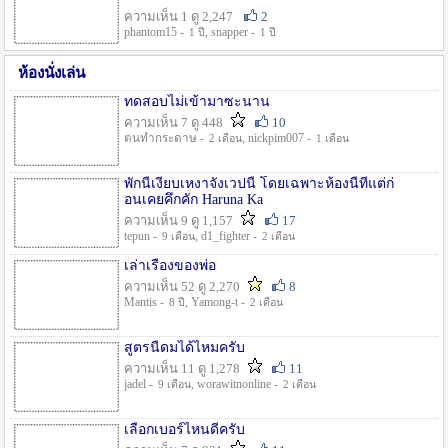
ความเห็น 1 ดู 2,247
2
phantom15 -
, snapper -
1 ปี
1 ปี
ห้องนั่งเล่น
ทดสอบไม่เข้ามาซะนาน
ความเห็น 7 ดู 448
10
ตนทำกระดาษ -
, nickpim007 -
2 เดือน
1 เดือน
พักนี้เงียบเหงาจังเวปนี้ โดยเฉพาะห้องนี้ที่แต่ก่
อนเคยคึกคัก Haruna Ka
ความเห็น 9 ดู 1,157
17
tepun -
, d1_fighter -
9 เดือน
2 เดือน
เล่าเรื่องของพ่อ
ความเห็น 52 ดู 2,270
8
Mantis -
, Yamong-t -
8 ปี
2 เดือน
สูตรนี้ดมได้ไหมครับ
ความเห็น 11 ดู 1,278
11
jadel -
, worawitnonline -
9 เดือน
2 เดือน
เลือกเบอร์ไหนดีครับ