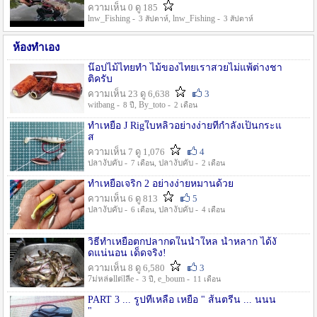
ความเห็น 0 ดู 185
lnw_Fishing -
, lnw_Fishing -
3 สัปดาห์
3 สัปดาห์
ห้องทำเอง
น๊อปไม้ไทยทำ ไม้ของไทยเราสวยไม่แพ้ต่างชา
ติครับ
ความเห็น 23 ดู 6,638
3
witbang -
, By_toto -
8 ปี
2 เดือน
ทำเหยื่อ J Rigใบหลิวอย่างง่ายที่กำลังเป็นกระแ
ส
ความเห็น 7 ดู 1,076
4
ปลางับคับ -
, ปลางับคับ -
7 เดือน
2 เดือน
ทำเหยื่อเจริก 2 อย่างง่ายหมานด้วย
ความเห็น 6 ดู 813
5
ปลางับคับ -
, ปลางับคับ -
6 เดือน
4 เดือน
วิธีทำเหยื่อตกปลากดในน้ำใหล น้ำหลาก ได้งั
ดแน่นอน เด็ดจริง!
ความเห็น 8 ดู 6,580
3
7ม่หล่๑llต่lลีe -
, e_boum -
3 ปี
11 เดือน
PART 3 ... รูปที่เหลือ เหยื่อ " ส้นตรีน ... นนน
"