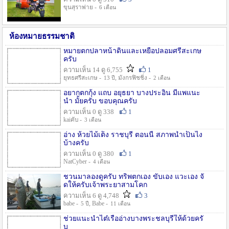
ขุนสุราพ่าย -
6 เดือน
ห้องหมายธรรมชาติ
หมายตกปลาหน้าดินและเหยื่อปลอมศรีสะเกษ
ครับ
ความเห็น 14 ดู 6,755
1
ยุทธศรีสะเกษ -
, มังกรฟิชชิ่ง -
13 ปี
2 เดือน
อยากตกกุ้ง แถบ อยุธยา บางประอิน มีแพแนะ
นำ มั้ยครับ ขอบคุณครับ
ความเห็น 0 ดู 338
1
kaiคับ -
3 เดือน
อ่าง ห้วยไม้เต็ง ราชบุรี ตอนนี้ สภาพน้ำเป็นไง
บ้างครับ
ความเห็น 0 ดู 380
1
NatCyber -
4 เดือน
ชวนมาลองดูครับ ทริพตกเอง ขับเอง แวะเอง จั
ดให้ครับเจ้าพระยาสามโคก
ความเห็น 6 ดู 4,748
3
babe -
, Babe -
5 ปี
11 เดือน
ช่วยแนะนำไต๋เรืออ่างบางพระชลบุรีให้ด้วยครั
บ