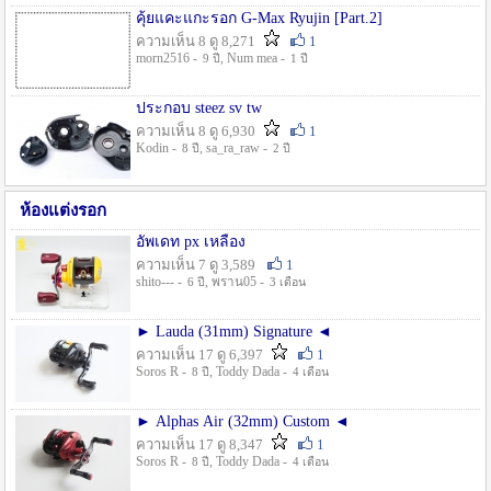
คุ้ยแคะแกะรอก G-Max Ryujin [Part.2]
ความเห็น 8 ดู 8,271
1
morn2516 -
, Num mea -
9 ปี
1 ปี
ประกอบ steez sv tw
ความเห็น 8 ดู 6,930
1
Kodin -
, sa_ra_raw -
8 ปี
2 ปี
ห้องแต่งรอก
อัพเดท px เหลือง
ความเห็น 7 ดู 3,589
1
shito--- -
, พราน05 -
6 ปี
3 เดือน
► Lauda (31mm) Signature ◄
ความเห็น 17 ดู 6,397
1
Soros R -
, Toddy Dada -
8 ปี
4 เดือน
► Alphas Air (32mm) Custom ◄
ความเห็น 17 ดู 8,347
1
Soros R -
, Toddy Dada -
8 ปี
4 เดือน