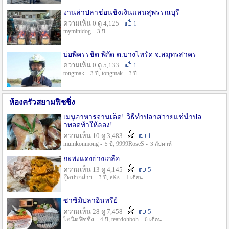
งานล่าปลาช่อนชิงเงินแสนสุพรรณบุรี
ความเห็น 0 ดู 4,125
1
myminidog -
3 ปี
บ่อพี่ครรชิต พิกัด ต.บางโทรัด จ.สมุทรสาคร
ความเห็น 0 ดู 5,133
1
tongmak -
, tongmak -
3 ปี
3 ปี
ห้องครัวสยามฟิชชิ่ง
เมนูอาหารจานเด็ด! วิธีทำปลาสวายแช่น้ำปล
าทอดท้าให้ลอง!
ความเห็น 10 ดู 3,483
1
mumkonmong -
, 9999RoseS -
5 ปี
3 สัปดาห์
กะพงแดงย่างเกลือ
ความเห็น 13 ดู 4,145
5
อู๊ดปากลำฯ -
, eKs -
3 ปี
1 เดือน
ซาซิมิปลาอินทรีย์
ความเห็น 28 ดู 7,458
5
ไต๋นิตฟิชชิ่ง -
, teardohboh -
4 ปี
6 เดือน