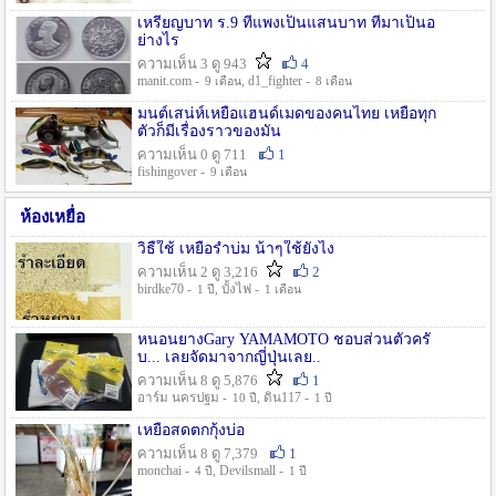
เหรียญบาท ร.9 ที่แพงเป็นแสนบาท ที่มาเป็นอ
ย่างไร
ความเห็น 3 ดู 943
4
manit.com -
, d1_fighter -
9 เดือน
8 เดือน
มนต์เสน่ห์เหยื่อแฮนด์เมดของคนไทย เหยื่อทุก
ตัวก็มีเรื่องราวของมัน
ความเห็น 0 ดู 711
1
fishingover -
9 เดือน
ห้องเหยื่อ
วิธืใช้ เหยื่อรำบ่ม น้าๆใช้ยังไง
ความเห็น 2 ดู 3,216
2
birdke70 -
, บั้งไฟ -
1 ปี
1 เดือน
หนอนยางGary YAMAMOTO ชอบส่วนตัวครั
บ... เลยจัดมาจากญี่ปุ่นเลย..
ความเห็น 8 ดู 5,876
1
อาร์ม นครปฐม -
, ดิน117 -
10 ปี
1 ปี
เหยื่อสดตกกุ้งบ่อ
ความเห็น 8 ดู 7,379
1
monchai -
, Devilsmall -
4 ปี
1 ปี