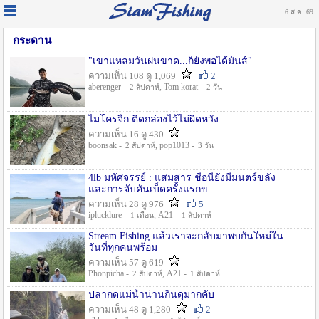
6 ส.ค. 69
กระดาน
"เขาแหลมวันฝนขาด...ก็ยังพอได้มันส์"
ความเห็น 108 ดู 1,069
2
aberenger -
, Tom korat -
2 สัปดาห์
2 วัน
ไมโครจิ้ก ติดกล่องไว้ไม่ผิดหวัง
ความเห็น 16 ดู 430
boonsak -
, pop1013 -
2 สัปดาห์
3 วัน
4lb มหัศจรรย์ : แสมสาร ชื่อนี้ยังมีมนตร์ขลัง
และการจับคันเบ็ดครั้งแรกข
ความเห็น 28 ดู 976
5
iplucklure -
, A21 -
1 เดือน
1 สัปดาห์
Stream Fishing แล้วเราจะกลับมาพบกันใหม่ใน
วันที่ทุกคนพร้อม
ความเห็น 57 ดู 619
Phonpicha -
, A21 -
2 สัปดาห์
1 สัปดาห์
ปลากดแม่น้ำน่านกินดุมากคับ
ความเห็น 48 ดู 1,280
2