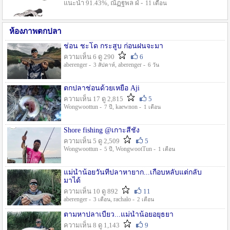
แนะนำ 91.43%, ณัฏฐพล ฝ่ -
11 เดือน
ห้องภาพตกปลา
ช่อน ชะโด กระสูบ ก่อนฝนจะมา
ความเห็น 6 ดู 290
6
aberenger -
, aberenger -
3 สัปดาห์
6 วัน
ตกปลาช่อนด้วยเหยื่อ Aji
ความเห็น 17 ดู 2,815
5
Wongwoottun -
, kaewnon -
7 ปี
1 เดือน
Shore fishing @เกาะสีชัง
ความเห็น 5 ดู 2,509
5
Wongwoottun -
, WongwootTun -
5 ปี
1 เดือน
แม่น้ำน้อยวันที่ปลาหายาก...เกือบหลับแต่กลับ
มาได้
ความเห็น 10 ดู 892
11
aberenger -
, rachalo -
3 เดือน
2 เดือน
ตามหาปลาเบี้ยว...แม่น้ำน้อยอยุธยา
ความเห็น 8 ดู 1,143
9