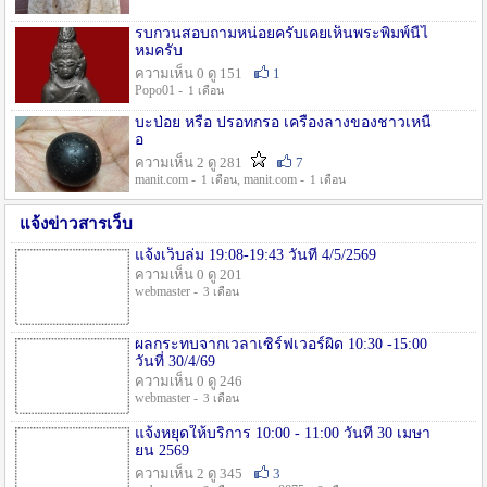
รบกวนสอบถามหน่อยครับเคยเห็นพระพิมพ์นี้ไ
หมครับ
ความเห็น 0 ดู 151
1
Popo01 -
1 เดือน
บะป่อย หรือ ปรอทกรอ เครื่องลางของชาวเหนื
อ
ความเห็น 2 ดู 281
7
manit.com -
, manit.com -
1 เดือน
1 เดือน
แจ้งข่าวสารเว็บ
แจ้งเว็บล่ม 19:08-19:43 วันที่ 4/5/2569
ความเห็น 0 ดู 201
webmaster -
3 เดือน
ผลกระทบจากเวลาเซิร์ฟเวอร์ผิด 10:30 -15:00
วันที่ 30/4/69
ความเห็น 0 ดู 246
webmaster -
3 เดือน
แจ้งหยุดให้บริการ 10:00 - 11:00 วันที่ 30 เมษา
ยน 2569
ความเห็น 2 ดู 345
3