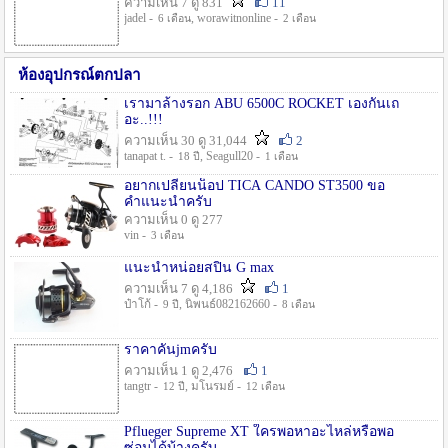
ความเห็น 7 ดู 831
11
jadel -
, worawitnonline -
6 เดือน
2 เดือน
ห้องอุปกรณ์ตกปลา
เรามาล้างรอก ABU 6500C ROCKET เองกันเถ
อะ..!!!
ความเห็น 30 ดู 31,044
2
tanapat t. -
, Seagull20 -
18 ปี
1 เดือน
อยากเปลี่ยนน็อป TICA CANDO ST3500 ขอ
คำแนะนำครับ
ความเห็น 0 ดู 277
vin -
3 เดือน
แนะนำหน่อยสปิน G max
ความเห็น 7 ดู 4,186
1
ป๋าโก้ -
, นิพนธ์082162660 -
9 ปี
8 เดือน
ราคาคันjmครับ
ความเห็น 1 ดู 2,476
1
tangtr -
, มโนรมย์ -
12 ปี
12 เดือน
Pflueger Supreme XT ใครพอหาอะไหล่หรือพอ
ซ่อมได้บ้างครับ