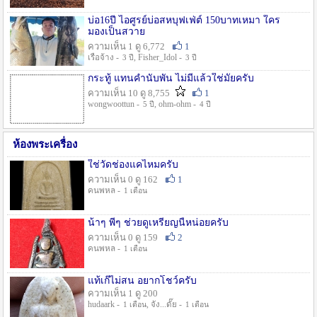
บ่อ16ปี ไอศูรย์บ่อสหบุฟเฟ่ต์ 150บาทเหมา ใคร
มองเป็นสวาย
ความเห็น 1 ดู 6,772
1
เรือจ้าง -
, Fisher_Idol -
3 ปี
3 ปี
กระทู้ แทนคำนับพัน ไม่มีแล้วใช่มั๊ยครับ
ความเห็น 10 ดู 8,755
1
wongwoottun -
, ohm-ohm -
5 ปี
4 ปี
ห้องพระเครื่อง
ใช่วัดช่องแคไหมครับ
ความเห็น 0 ดู 162
1
คนพหล -
1 เดือน
น้าๆ พี่ๆ ช่วยดูเหรียญนี้หน่อยครับ
ความเห็น 0 ดู 159
2
คนพหล -
1 เดือน
แท้เก๊ไม่สน อยากโชว์ครับ
ความเห็น 1 ดู 200
hudaark -
, จัง...ดั๊ย -
1 เดือน
1 เดือน