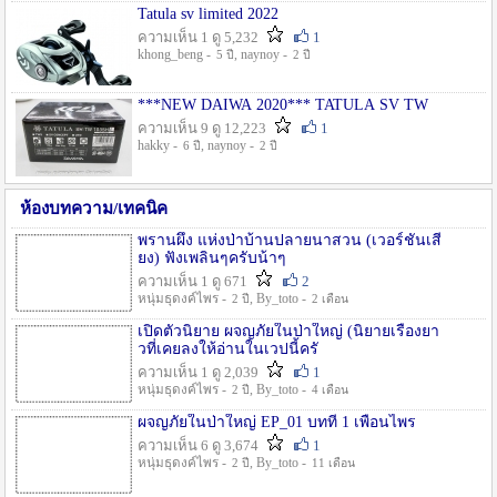
Tatula sv limited 2022
ความเห็น 1 ดู 5,232
1
khong_beng -
, naynoy -
5 ปี
2 ปี
***NEW DAIWA 2020*** TATULA SV TW
ความเห็น 9 ดู 12,223
1
hakky -
, naynoy -
6 ปี
2 ปี
ห้องบทความ/เทคนิค
พรานผึ้ง แห่งป่าบ้านปลายนาสวน (เวอร์ชั่นเสี
ยง) ฟังเพลินๆครับน้าๆ
ความเห็น 1 ดู 671
2
หนุ่มธุดงค์ไพร -
, By_toto -
2 ปี
2 เดือน
เปิดตัวนิยาย ผจญภัยในป่าใหญ่ (นิยายเรื่องยา
วที่เคยลงให้อ่านในเวปนี้ครั
ความเห็น 1 ดู 2,039
1
หนุ่มธุดงค์ไพร -
, By_toto -
2 ปี
4 เดือน
ผจญภัยในป่าใหญ่ EP_01 บทที่ 1 เพื่อนไพร
ความเห็น 6 ดู 3,674
1
หนุ่มธุดงค์ไพร -
, By_toto -
2 ปี
11 เดือน