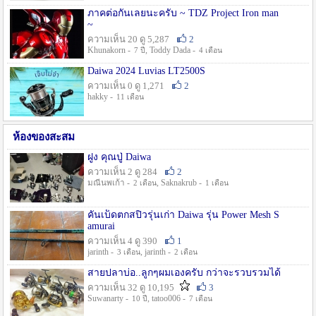
ภาคต่อกันเลยนะครับ ~ TDZ Project Iron man
~
ความเห็น 20 ดู 5,287
2
Khunakorn -
, Toddy Dada -
7 ปี
4 เดือน
Daiwa 2024 Luvias LT2500S
ความเห็น 0 ดู 1,271
2
hakky -
11 เดือน
ห้องของสะสม
ฝูง คุณปู่ Daiwa
ความเห็น 2 ดู 284
2
มณีนพเก้า -
, Saknakrub -
2 เดือน
1 เดือน
คันเบ็ดตกสปิ๋วรุ่นเก่า Daiwa รุ่น Power Mesh S
amurai
ความเห็น 4 ดู 390
1
jarinth -
, jarinth -
3 เดือน
2 เดือน
สายปลาบ่อ..ลูกๆผมเองครับ กว่าจะรวบรวมได้
ความเห็น 32 ดู 10,195
3
Suwanarty -
, tatoo006 -
10 ปี
7 เดือน