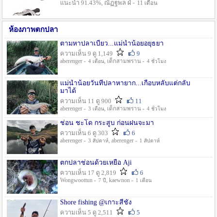
แนะนำ 91.43%, ณัฏฐพล ฝ่ -
11 เดือน
ห้องภาพตกปลา
ตามหาปลาเบี้ยว...แม่น้ำน้อยอยุธยา
ความเห็น 9 ดู 1,149
9
aberenger -
, เด็กสามพราน -
4 เดือน
4 ชั่วโมง
แม่น้ำน้อยวันที่ปลาหายาก...เกือบหลับแต่กลับ
มาได้
ความเห็น 11 ดู 900
11
aberenger -
, เด็กสามพราน -
3 เดือน
4 ชั่วโมง
ช่อน ชะโด กระสูบ ก่อนฝนจะมา
ความเห็น 6 ดู 303
6
aberenger -
, aberenger -
3 สัปดาห์
1 สัปดาห์
ตกปลาช่อนด้วยเหยื่อ Aji
ความเห็น 17 ดู 2,819
6
Wongwoottun -
, kaewnon -
7 ปี
1 เดือน
Shore fishing @เกาะสีชัง
ความเห็น 5 ดู 2,511
5