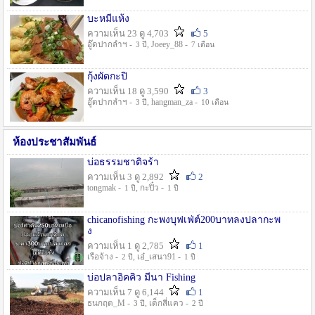
บะหมี่แห้ง
ความเห็น 23 ดู 4,703
5
อู๊ดปากลำฯ -
, Joeey_88 -
3 ปี
7 เดือน
กุ้งผัดกะปิ
ความเห็น 18 ดู 3,590
3
อู๊ดปากลำฯ -
, hangman_za -
3 ปี
10 เดือน
ห้องประชาสัมพันธ์
บ่อธรรมชาติจร้า
ความเห็น 3 ดู 2,892
2
tongmak -
, กะปิ๋ว -
1 ปี
1 ปี
chicanofishing กะพงบุฟเฟ่ต์200บาทลงปลากะพ
ง
ความเห็น 1 ดู 2,785
1
เรือจ้าง -
, เอ๋_เสนา91 -
2 ปี
1 ปี
บ่อปลาอิคคิว มีนา Fishing
ความเห็น 7 ดู 6,144
1
ธนกฤต_M -
, เด็กสี่แคว -
3 ปี
2 ปี