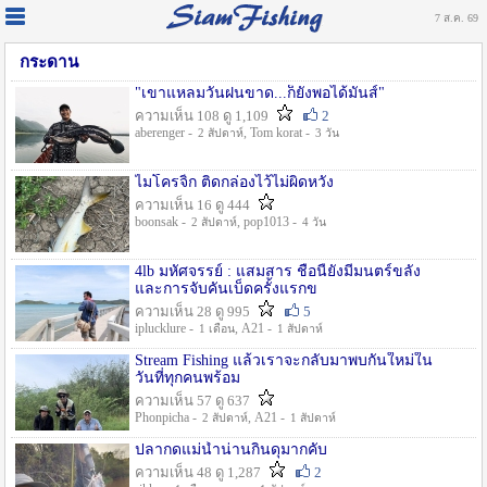
7 ส.ค. 69
กระดาน
"เขาแหลมวันฝนขาด...ก็ยังพอได้มันส์"
ความเห็น 108 ดู 1,109
2
aberenger -
, Tom korat -
2 สัปดาห์
3 วัน
ไมโครจิ้ก ติดกล่องไว้ไม่ผิดหวัง
ความเห็น 16 ดู 444
boonsak -
, pop1013 -
2 สัปดาห์
4 วัน
4lb มหัศจรรย์ : แสมสาร ชื่อนี้ยังมีมนตร์ขลัง
และการจับคันเบ็ดครั้งแรกข
ความเห็น 28 ดู 995
5
iplucklure -
, A21 -
1 เดือน
1 สัปดาห์
Stream Fishing แล้วเราจะกลับมาพบกันใหม่ใน
วันที่ทุกคนพร้อม
ความเห็น 57 ดู 637
Phonpicha -
, A21 -
2 สัปดาห์
1 สัปดาห์
ปลากดแม่น้ำน่านกินดุมากคับ
ความเห็น 48 ดู 1,287
2