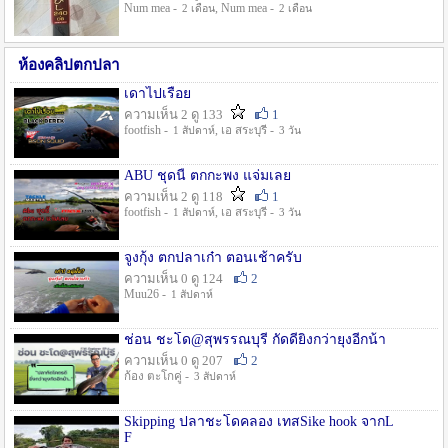
Num mea -
, Num mea -
2 เดือน
2 เดือน
ห้องคลิปตกปลา
เดาไปเรื่อย
ความเห็น 2 ดู 133
1
footfish -
, เอ สระบุรี -
1 สัปดาห์
3 วัน
ABU ชุดนี้ ตกกะพง แจ่มเลย
ความเห็น 2 ดู 118
1
footfish -
, เอ สระบุรี -
1 สัปดาห์
3 วัน
จูงกุ้ง ตกปลาเก๋า ตอนเช้าครับ
ความเห็น 0 ดู 124
2
Muu26 -
1 สัปดาห์
ช่อน ชะโด@สุพรรณบุรี กัดดียิ่งกว่ายุงอีกน้า
ความเห็น 0 ดู 207
2
ก้อง ตะโกคู่ -
3 สัปดาห์
Skipping ปลาชะโดคลอง เทสSike hook จากL
F