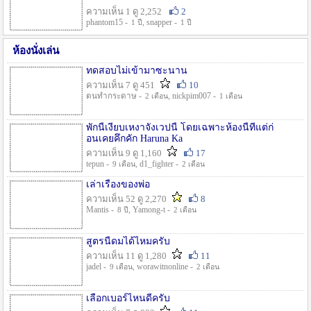
ความเห็น 1 ดู 2,252
2
phantom15 -
, snapper -
1 ปี
1 ปี
ห้องนั่งเล่น
ทดสอบไม่เข้ามาซะนาน
ความเห็น 7 ดู 451
10
ตนทำกระดาษ -
, nickpim007 -
2 เดือน
1 เดือน
พักนี้เงียบเหงาจังเวปนี้ โดยเฉพาะห้องนี้ที่แต่ก่
อนเคยคึกคัก Haruna Ka
ความเห็น 9 ดู 1,160
17
tepun -
, d1_fighter -
9 เดือน
2 เดือน
เล่าเรื่องของพ่อ
ความเห็น 52 ดู 2,270
8
Mantis -
, Yamong-t -
8 ปี
2 เดือน
สูตรนี้ดมได้ไหมครับ
ความเห็น 11 ดู 1,280
11
jadel -
, worawitnonline -
9 เดือน
2 เดือน
เลือกเบอร์ไหนดีครับ