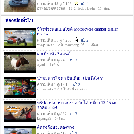
ความเห็น 48 ดู 7,198
4
อาทิตย์วงศ์สุวรรณ -
, Toddy Dada -
13 ปี
11 เดือน
ห้องคลิปทั่วไป
รีวิวพ่วงนอนมอไซค์ Motorcycle camper trailer
review.
ความเห็น 11 ดู 4,263
2
ขุนสุราพ่าย -
, moothong105 -
2 ปี
3 เดือน
มาเที่ยวนิวซีแลนด์
ความเห็น 0 ดู 740
3
aiyod. -
4 เดือน
น้ำมะนาวโซดา อินเดีย!! เป็นยังไง??
ความเห็น 1 ดู 1,615
2
ee16korat -
, มโนรมย์ -
2 ปี
6 เดือน
ทริปตกปลาทะเลตราด กับไต๋เหมี่ยว 13-15 มก
ราคม 2569
ความเห็น 0 ดู 832
3
kapong99 -
6 เดือน
ติดตั้งล้อประคองพ่วง
ความเห็น 0 ดู 514
3