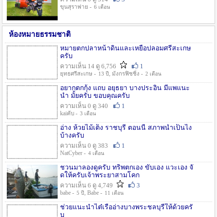
ขุนสุราพ่าย -
6 เดือน
ห้องหมายธรรมชาติ
หมายตกปลาหน้าดินและเหยื่อปลอมศรีสะเกษ
ครับ
ความเห็น 14 ดู 6,756
1
ยุทธศรีสะเกษ -
, มังกรฟิชชิ่ง -
13 ปี
2 เดือน
อยากตกกุ้ง แถบ อยุธยา บางประอิน มีแพแนะ
นำ มั้ยครับ ขอบคุณครับ
ความเห็น 0 ดู 340
1
kaiคับ -
3 เดือน
อ่าง ห้วยไม้เต็ง ราชบุรี ตอนนี้ สภาพน้ำเป็นไง
บ้างครับ
ความเห็น 0 ดู 383
1
NatCyber -
4 เดือน
ชวนมาลองดูครับ ทริพตกเอง ขับเอง แวะเอง จั
ดให้ครับเจ้าพระยาสามโคก
ความเห็น 6 ดู 4,749
3
babe -
, Babe -
5 ปี
11 เดือน
ช่วยแนะนำไต๋เรืออ่างบางพระชลบุรีให้ด้วยครั
บ