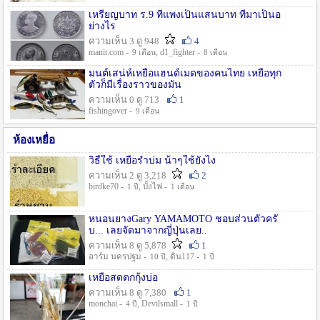
เหรียญบาท ร.9 ที่แพงเป็นแสนบาท ที่มาเป็นอ
ย่างไร
ความเห็น 3 ดู 948
4
manit.com -
, d1_fighter -
9 เดือน
8 เดือน
มนต์เสน่ห์เหยื่อแฮนด์เมดของคนไทย เหยื่อทุก
ตัวก็มีเรื่องราวของมัน
ความเห็น 0 ดู 713
1
fishingover -
9 เดือน
ห้องเหยื่อ
วิธืใช้ เหยื่อรำบ่ม น้าๆใช้ยังไง
ความเห็น 2 ดู 3,218
2
birdke70 -
, บั้งไฟ -
1 ปี
1 เดือน
หนอนยางGary YAMAMOTO ชอบส่วนตัวครั
บ... เลยจัดมาจากญี่ปุ่นเลย..
ความเห็น 8 ดู 5,878
1
อาร์ม นครปฐม -
, ดิน117 -
10 ปี
1 ปี
เหยื่อสดตกกุ้งบ่อ
ความเห็น 8 ดู 7,380
1
monchai -
, Devilsmall -
4 ปี
1 ปี