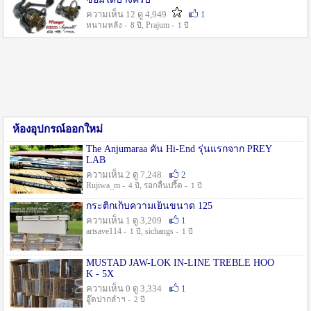
ความเห็น 12 ดู 4,949
1
หนามหลัง -
, Prajum -
8 ปี
1 ปี
ห้องอุปกรณ์ออกใหม่
The Anjumaraa คัน Hi-End รุ่นแรกจาก PREY
LAB
ความเห็น 2 ดู 7,248
2
Rujiwa_m -
, รอกลื่นปรื๊ด -
4 ปี
1 ปี
กระติกเก็บความเย็นขนาด 125
ความเห็น 1 ดู 3,209
1
artsave114 -
, sichangs -
1 ปี
1 ปี
MUSTAD JAW-LOK IN-LINE TREBLE HOO
K - 5X
ความเห็น 0 ดู 3,334
1
อู๊ดปากลำฯ -
2 ปี