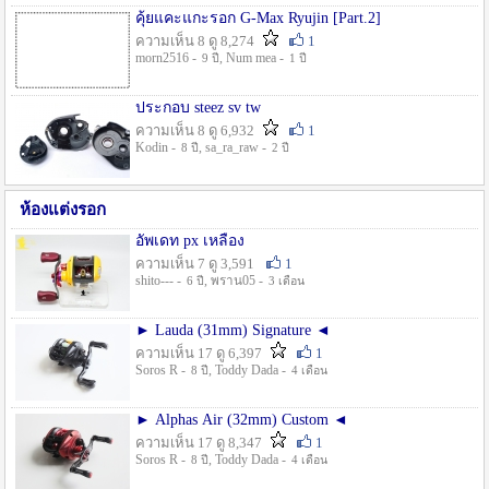
คุ้ยแคะแกะรอก G-Max Ryujin [Part.2]
ความเห็น 8 ดู 8,274
1
morn2516 -
, Num mea -
9 ปี
1 ปี
ประกอบ steez sv tw
ความเห็น 8 ดู 6,932
1
Kodin -
, sa_ra_raw -
8 ปี
2 ปี
ห้องแต่งรอก
อัพเดท px เหลือง
ความเห็น 7 ดู 3,591
1
shito--- -
, พราน05 -
6 ปี
3 เดือน
► Lauda (31mm) Signature ◄
ความเห็น 17 ดู 6,397
1
Soros R -
, Toddy Dada -
8 ปี
4 เดือน
► Alphas Air (32mm) Custom ◄
ความเห็น 17 ดู 8,347
1
Soros R -
, Toddy Dada -
8 ปี
4 เดือน