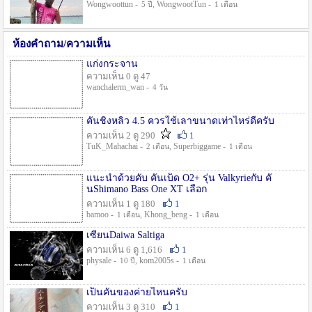
Wongwoottun -
, WongwootTun -
5 ปี
1 เดือน
ห้องคำถาม/ความเห็น
แก่งกระจาน
ความเห็น 0 ดู 47
wanchalerm_wan -
4 วัน
คันชิงหลิว 4.5 ควรใช้เลาขนาดเท่าไหร่ดีครับ
ความเห็น 2 ดู 290
1
TuK_Mahachai -
, Superbiggame -
2 เดือน
1 เดือน
แนะนำด้วยคับ คันเบ็ด O2+ รุ่น Valkyrieกับ คั
นShimano Bass One XT เลือก
ความเห็น 1 ดู 180
1
bamoo -
, Khong_beng -
1 เดือน
1 เดือน
เซียนDaiwa Saltiga
ความเห็น 6 ดู 1,616
1
physale -
, kom2005s -
10 ปี
1 เดือน
เป็นคันของค่ายไหนครับ
ความเห็น 3 ดู 310
1