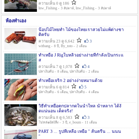
ความเห็น 0 ดู 186
lnw_Fishing -
, lnw_Fishing -
3 สัปดาห์
3 สัปดาห์
ห้องทำเอง
น๊อปไม้ไทยทำ ไม้ของไทยเราสวยไม่แพ้ต่างชา
ติครับ
ความเห็น 23 ดู 6,642
3
witbang -
, By_toto -
8 ปี
2 เดือน
ทำเหยื่อ J Rigใบหลิวอย่างง่ายที่กำลังเป็นกระแ
ส
ความเห็น 7 ดู 1,078
4
ปลางับคับ -
, ปลางับคับ -
8 เดือน
2 เดือน
ทำเหยื่อเจริก 2 อย่างง่ายหมานด้วย
ความเห็น 6 ดู 814
5
ปลางับคับ -
, ปลางับคับ -
6 เดือน
4 เดือน
วิธีทำเหยื่อตกปลากดในน้ำใหล น้ำหลาก ได้งั
ดแน่นอน เด็ดจริง!
ความเห็น 8 ดู 6,583
3
7ม่หล่๑llต่lลีe -
, e_boum -
3 ปี
11 เดือน
PART 3 ... รูปที่เหลือ เหยื่อ " ส้นตรีน ... นนน
"