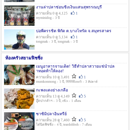
งานล่าปลาช่อนชิงเงินแสนสุพรรณบุรี
ความเห็น 0 ดู 4,125
1
myminidog -
3 ปี
บ่อพี่ครรชิต พิกัด ต.บางโทรัด จ.สมุทรสาคร
ความเห็น 0 ดู 5,134
1
tongmak -
, tongmak -
3 ปี
3 ปี
ห้องครัวสยามฟิชชิ่ง
เมนูอาหารจานเด็ด! วิธีทำปลาสวายแช่น้ำปล
าทอดท้าให้ลอง!
ความเห็น 10 ดู 3,491
1
mumkonmong -
, 9999RoseS -
5 ปี
3 สัปดาห์
กะพงแดงย่างเกลือ
ความเห็น 13 ดู 4,149
5
อู๊ดปากลำฯ -
, eKs -
3 ปี
1 เดือน
ซาซิมิปลาอินทรีย์
ความเห็น 28 ดู 7,460
5
ไต๋นิตฟิชชิ่ง -
, teardohboh -
4 ปี
7 เดือน