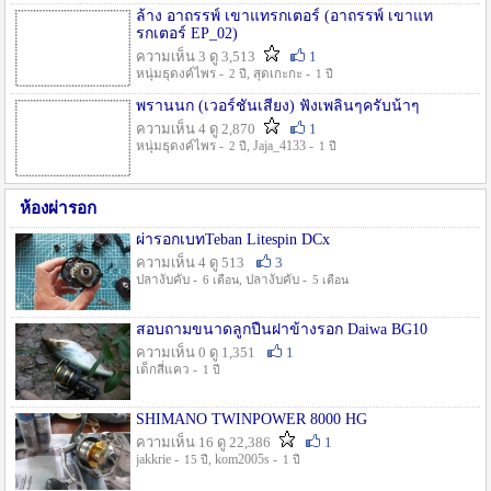
ล้าง อาถรรพ์ เขาแทรกเตอร์ (อาถรรพ์ เขาแท
รกเตอร์ EP_02)
ความเห็น 3 ดู 3,513
1
หนุ่มธุดงค์ไพร -
, สุดเกะกะ -
2 ปี
1 ปี
พรานนก (เวอร์ชั่นเสียง) ฟังเพลินๆครับน้าๆ
ความเห็น 4 ดู 2,870
1
หนุ่มธุดงค์ไพร -
, Jaja_4133 -
2 ปี
1 ปี
ห้องผ่ารอก
ผ่ารอกเบทTeban Litespin DCx
ความเห็น 4 ดู 513
3
ปลางับคับ -
, ปลางับคับ -
6 เดือน
5 เดือน
สอบถามขนาดลูกปืนฝาข้างรอก Daiwa BG10
ความเห็น 0 ดู 1,351
1
เด็กสี่แคว -
1 ปี
SHIMANO TWINPOWER 8000 HG
ความเห็น 16 ดู 22,386
1
jakkrie -
, kom2005s -
15 ปี
1 ปี