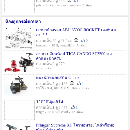
ความเห็น 7 ดู 833
11
jadel -
, worawitnonline -
6 เดือน
2 เดือน
ห้องอุปกรณ์ตกปลา
เรามาล้างรอก ABU 6500C ROCKET เองกันเถ
อะ..!!!
ความเห็น 30 ดู 31,044
2
tanapat t. -
, Seagull20 -
18 ปี
1 เดือน
อยากเปลี่ยนน็อป TICA CANDO ST3500 ขอ
คำแนะนำครับ
ความเห็น 0 ดู 279
vin -
3 เดือน
แนะนำหน่อยสปิน G max
ความเห็น 7 ดู 4,186
1
ป๋าโก้ -
, นิพนธ์082162660 -
9 ปี
8 เดือน
ราคาคันjmครับ
ความเห็น 1 ดู 2,477
1
tangtr -
, มโนรมย์ -
12 ปี
12 เดือน
Pflueger Supreme XT ใครพอหาอะไหล่หรือพอ
ซ่อมได้บ้างครับ