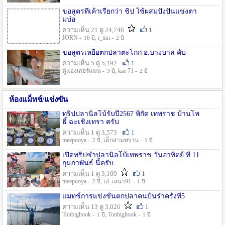
ขอสูตรที่เค้าเรียกว่า ชิป ใช้ผสมปังปั่นแข่งตา
มบ่อ
ความเห็น 21 ดู 24,748
1
JORN -
, i_tim -
16 ปี
2 ปี
ขอสูตรเหยื่อตกปลาตะโกก อ.บางบาล คับ
ความเห็น 5 ดู 5,192
1
ตู่แฮงเกอร์แมน -
, kae 71 -
3 ปี
2 ปี
ห้องแม็ทช์/แข่งขัน
ทริปปลานิลโบ้รับปี2567 พิกัด เทพราช บ้านโพ
ธิ์ ฉะเชิงเทรา ครับ
ความเห็น 1 ดู 3,573
1
meepooya -
, เด็กสามพราน -
2 ปี
1 ปี
เปิดทริปซ้ำปลานิลโบ้เทพราช วันอาทิตย์ ที่ 11
กุมภาพันธ์ นี้ครับ
ความเห็น 1 ดู 3,109
1
meepooya -
, เอ๋_เสนา91 -
2 ปี
1 ปี
แมทช์การแข่งขั้นตกปลาคนปั้นรำครั้งที่5
ความเห็น 13 ดู 3,026
1
Tonbighook -
, Tonbighook -
1 ปี
1 ปี