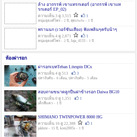
ล้าง อาถรรพ์ เขาแทรกเตอร์ (อาถรรพ์ เขาแท
รกเตอร์ EP_02)
ความเห็น 3 ดู 3,515
1
หนุ่มธุดงค์ไพร -
, สุดเกะกะ -
2 ปี
1 ปี
พรานนก (เวอร์ชั่นเสียง) ฟังเพลินๆครับน้าๆ
ความเห็น 4 ดู 2,871
1
หนุ่มธุดงค์ไพร -
, Jaja_4133 -
2 ปี
1 ปี
ห้องผ่ารอก
ผ่ารอกเบทTeban Litespin DCx
ความเห็น 4 ดู 513
3
ปลางับคับ -
, ปลางับคับ -
6 เดือน
5 เดือน
สอบถามขนาดลูกปืนฝาข้างรอก Daiwa BG10
ความเห็น 0 ดู 1,351
1
เด็กสี่แคว -
1 ปี
SHIMANO TWINPOWER 8000 HG
ความเห็น 16 ดู 22,388
1
jakkrie -
, kom2005s -
15 ปี
1 ปี