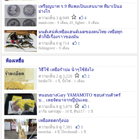
เหรียญบาท ร.9 ที่แพงเป็นแสนบาท ที่มาเป็นอ
ย่างไร
ความเห็น 3 ดู 949
4
manit.com -
, d1_fighter -
9 เดือน
8 เดือน
มนต์เสน่ห์เหยื่อแฮนด์เมดของคนไทย เหยื่อทุก
ตัวก็มีเรื่องราวของมัน
ความเห็น 0 ดู 714
1
fishingover -
9 เดือน
ห้องเหยื่อ
วิธืใช้ เหยื่อรำบ่ม น้าๆใช้ยังไง
ความเห็น 2 ดู 3,220
2
birdke70 -
, บั้งไฟ -
1 ปี
1 เดือน
หนอนยางGary YAMAMOTO ชอบส่วนตัวครั
บ... เลยจัดมาจากญี่ปุ่นเลย..
ความเห็น 8 ดู 5,878
1
อาร์ม นครปฐม -
, ดิน117 -
10 ปี
1 ปี
เหยื่อสดตกกุ้งบ่อ
ความเห็น 8 ดู 7,381
1
monchai -
, Devilsmall -
4 ปี
1 ปี