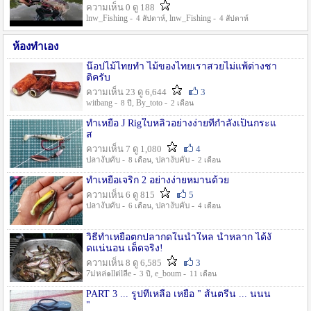
ความเห็น 0 ดู 188
lnw_Fishing -
, lnw_Fishing -
4 สัปดาห์
4 สัปดาห์
ห้องทำเอง
น๊อปไม้ไทยทำ ไม้ของไทยเราสวยไม่แพ้ต่างชา
ติครับ
ความเห็น 23 ดู 6,644
3
witbang -
, By_toto -
8 ปี
2 เดือน
ทำเหยื่อ J Rigใบหลิวอย่างง่ายที่กำลังเป็นกระแ
ส
ความเห็น 7 ดู 1,080
4
ปลางับคับ -
, ปลางับคับ -
8 เดือน
2 เดือน
ทำเหยื่อเจริก 2 อย่างง่ายหมานด้วย
ความเห็น 6 ดู 815
5
ปลางับคับ -
, ปลางับคับ -
6 เดือน
4 เดือน
วิธีทำเหยื่อตกปลากดในน้ำใหล น้ำหลาก ได้งั
ดแน่นอน เด็ดจริง!
ความเห็น 8 ดู 6,585
3
7ม่หล่๑llต่lลีe -
, e_boum -
3 ปี
11 เดือน
PART 3 ... รูปที่เหลือ เหยื่อ " ส้นตรีน ... นนน
"