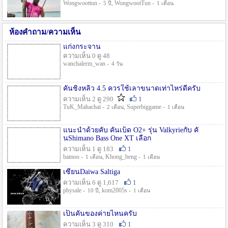
Wongwoottun -
, WongwootTun -
5 ปี
1 เดือน
ห้องคำถาม/ความเห็น
แก่งกระจาน
ความเห็น 0 ดู 48
wanchalerm_wan -
4 วัน
คันชิงหลิว 4.5 ควรใช้เลาขนาดเท่าไหร่ดีครับ
ความเห็น 2 ดู 290
1
TuK_Mahachai -
, Superbiggame -
2 เดือน
1 เดือน
แนะนำด้วยคับ คันเบ็ด O2+ รุ่น Valkyrieกับ คั
นShimano Bass One XT เลือก
ความเห็น 1 ดู 183
1
bamoo -
, Khong_beng -
1 เดือน
1 เดือน
เซียนDaiwa Saltiga
ความเห็น 6 ดู 1,617
1
physale -
, kom2005s -
10 ปี
1 เดือน
เป็นคันของค่ายไหนครับ
ความเห็น 3 ดู 310
1