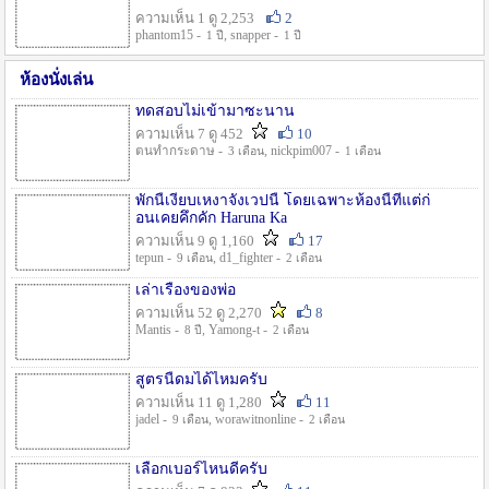
ความเห็น 1 ดู 2,253
2
phantom15 -
, snapper -
1 ปี
1 ปี
ห้องนั่งเล่น
ทดสอบไม่เข้ามาซะนาน
ความเห็น 7 ดู 452
10
ตนทำกระดาษ -
, nickpim007 -
3 เดือน
1 เดือน
พักนี้เงียบเหงาจังเวปนี้ โดยเฉพาะห้องนี้ที่แต่ก่
อนเคยคึกคัก Haruna Ka
ความเห็น 9 ดู 1,160
17
tepun -
, d1_fighter -
9 เดือน
2 เดือน
เล่าเรื่องของพ่อ
ความเห็น 52 ดู 2,270
8
Mantis -
, Yamong-t -
8 ปี
2 เดือน
สูตรนี้ดมได้ไหมครับ
ความเห็น 11 ดู 1,280
11
jadel -
, worawitnonline -
9 เดือน
2 เดือน
เลือกเบอร์ไหนดีครับ