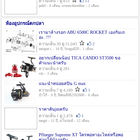
ความเห็น 7 ดู 833
11
jadel -
, worawitnonline -
6 เดือน
2 เดือน
ห้องอุปกรณ์ตกปลา
เรามาล้างรอก ABU 6500C ROCKET เองกันเถ
อะ..!!!
ความเห็น 30 ดู 31,045
2
tanapat t. -
, Seagull20 -
18 ปี
1 เดือน
อยากเปลี่ยนน็อป TICA CANDO ST3500 ขอ
คำแนะนำครับ
ความเห็น 0 ดู 281
vin -
3 เดือน
แนะนำหน่อยสปิน G max
ความเห็น 7 ดู 4,189
1
ป๋าโก้ -
, นิพนธ์082162660 -
9 ปี
8 เดือน
ราคาคันjmครับ
ความเห็น 1 ดู 2,478
1
tangtr -
, มโนรมย์ -
12 ปี
12 เดือน
Pflueger Supreme XT ใครพอหาอะไหล่หรือพอ
ซ่อมได้บ้างครับ