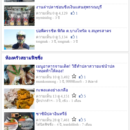
งานล่าปลาช่อนชิงเงินแสนสุพรรณบุรี
ความเห็น 0 ดู 4,129
1
myminidog -
3 ปี
บ่อพี่ครรชิต พิกัด ต.บางโทรัด จ.สมุทรสาคร
ความเห็น 0 ดู 5,134
1
tongmak -
, tongmak -
3 ปี
3 ปี
ห้องครัวสยามฟิชชิ่ง
เมนูอาหารจานเด็ด! วิธีทำปลาสวายแช่น้ำปล
าทอดท้าให้ลอง!
ความเห็น 10 ดู 3,492
1
mumkonmong -
, 9999RoseS -
5 ปี
3 สัปดาห์
กะพงแดงย่างเกลือ
ความเห็น 13 ดู 4,151
5
อู๊ดปากลำฯ -
, eKs -
3 ปี
1 เดือน
ซาซิมิปลาอินทรีย์
ความเห็น 28 ดู 7,461
5
ไต๋นิตฟิชชิ่ง -
, teardohboh -
4 ปี
7 เดือน