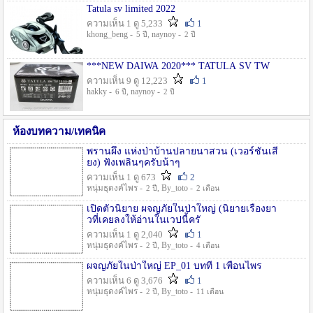
Tatula sv limited 2022
ความเห็น 1 ดู 5,233
1
khong_beng -
, naynoy -
5 ปี
2 ปี
***NEW DAIWA 2020*** TATULA SV TW
ความเห็น 9 ดู 12,223
1
hakky -
, naynoy -
6 ปี
2 ปี
ห้องบทความ/เทคนิค
พรานผึ้ง แห่งป่าบ้านปลายนาสวน (เวอร์ชั่นเสี
ยง) ฟังเพลินๆครับน้าๆ
ความเห็น 1 ดู 673
2
หนุ่มธุดงค์ไพร -
, By_toto -
2 ปี
2 เดือน
เปิดตัวนิยาย ผจญภัยในป่าใหญ่ (นิยายเรื่องยา
วที่เคยลงให้อ่านในเวปนี้ครั
ความเห็น 1 ดู 2,040
1
หนุ่มธุดงค์ไพร -
, By_toto -
2 ปี
4 เดือน
ผจญภัยในป่าใหญ่ EP_01 บทที่ 1 เพื่อนไพร
ความเห็น 6 ดู 3,676
1
หนุ่มธุดงค์ไพร -
, By_toto -
2 ปี
11 เดือน