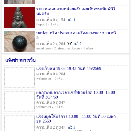
รบกวนสอบถามหน่อยครับเคยเห็นพระพิมพ์นี้ไ
หมครับ
ความเห็น 0 ดู 154
1
Popo01 -
1 เดือน
บะป่อย หรือ ปรอทกรอ เครื่องลางของชาวเหนื
อ
ความเห็น 2 ดู 284
7
manit.com -
, manit.com -
2 เดือน
1 เดือน
แจ้งข่าวสารเว็บ
แจ้งเว็บล่ม 19:08-19:43 วันที่ 4/5/2569
ความเห็น 0 ดู 204
webmaster -
3 เดือน
ผลกระทบจากเวลาเซิร์ฟเวอร์ผิด 10:30 -15:00
วันที่ 30/4/69
ความเห็น 0 ดู 247
webmaster -
3 เดือน
แจ้งหยุดให้บริการ 10:00 - 11:00 วันที่ 30 เมษา
ยน 2569
ความเห็น 2 ดู 347
3