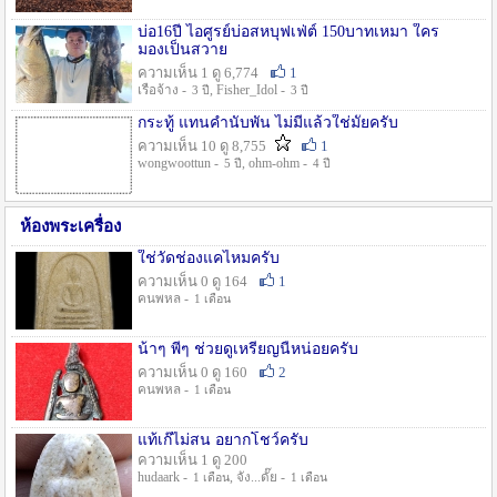
บ่อ16ปี ไอศูรย์บ่อสหบุฟเฟ่ต์ 150บาทเหมา ใคร
มองเป็นสวาย
ความเห็น 1 ดู 6,774
1
เรือจ้าง -
, Fisher_Idol -
3 ปี
3 ปี
กระทู้ แทนคำนับพัน ไม่มีแล้วใช่มั๊ยครับ
ความเห็น 10 ดู 8,755
1
wongwoottun -
, ohm-ohm -
5 ปี
4 ปี
ห้องพระเครื่อง
ใช่วัดช่องแคไหมครับ
ความเห็น 0 ดู 164
1
คนพหล -
1 เดือน
น้าๆ พี่ๆ ช่วยดูเหรียญนี้หน่อยครับ
ความเห็น 0 ดู 160
2
คนพหล -
1 เดือน
แท้เก๊ไม่สน อยากโชว์ครับ
ความเห็น 1 ดู 200
hudaark -
, จัง...ดั๊ย -
1 เดือน
1 เดือน