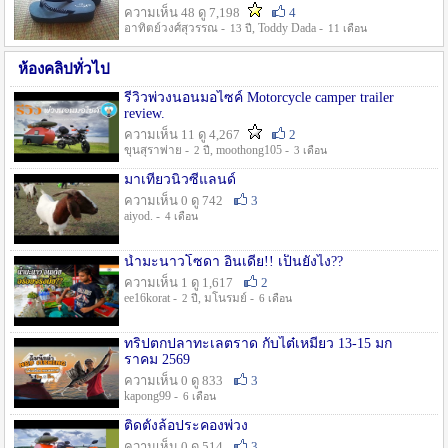
ความเห็น 48 ดู 7,198
4
อาทิตย์วงศ์สุวรรณ -
, Toddy Dada -
13 ปี
11 เดือน
ห้องคลิปทั่วไป
รีวิวพ่วงนอนมอไซค์ Motorcycle camper trailer
review.
ความเห็น 11 ดู 4,267
2
ขุนสุราพ่าย -
, moothong105 -
2 ปี
3 เดือน
มาเที่ยวนิวซีแลนด์
ความเห็น 0 ดู 742
3
aiyod. -
4 เดือน
น้ำมะนาวโซดา อินเดีย!! เป็นยังไง??
ความเห็น 1 ดู 1,617
2
ee16korat -
, มโนรมย์ -
2 ปี
6 เดือน
ทริปตกปลาทะเลตราด กับไต๋เหมี่ยว 13-15 มก
ราคม 2569
ความเห็น 0 ดู 833
3
kapong99 -
6 เดือน
ติดตั้งล้อประคองพ่วง
ความเห็น 0 ดู 514
3