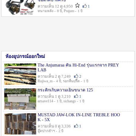
ความเห็น 12 ดู 4,950
1
หนามหลัง -
, Prajum -
8 ปี
1 ปี
ห้องอุปกรณ์ออกใหม่
The Anjumaraa คัน Hi-End รุ่นแรกจาก PREY
LAB
ความเห็น 2 ดู 7,249
2
Rujiwa_m -
, รอกลื่นปรื๊ด -
4 ปี
1 ปี
กระติกเก็บความเย็นขนาด 125
ความเห็น 1 ดู 3,210
1
artsave114 -
, sichangs -
1 ปี
1 ปี
MUSTAD JAW-LOK IN-LINE TREBLE HOO
K - 5X
ความเห็น 0 ดู 3,336
1
อู๊ดปากลำฯ -
2 ปี