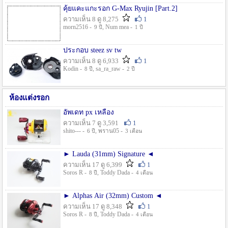
คุ้ยแคะแกะรอก G-Max Ryujin [Part.2]
ความเห็น 8 ดู 8,275
1
morn2516 -
, Num mea -
9 ปี
1 ปี
ประกอบ steez sv tw
ความเห็น 8 ดู 6,933
1
Kodin -
, sa_ra_raw -
8 ปี
2 ปี
ห้องแต่งรอก
อัพเดท px เหลือง
ความเห็น 7 ดู 3,591
1
shito--- -
, พราน05 -
6 ปี
3 เดือน
► Lauda (31mm) Signature ◄
ความเห็น 17 ดู 6,399
1
Soros R -
, Toddy Dada -
8 ปี
4 เดือน
► Alphas Air (32mm) Custom ◄
ความเห็น 17 ดู 8,348
1
Soros R -
, Toddy Dada -
8 ปี
4 เดือน