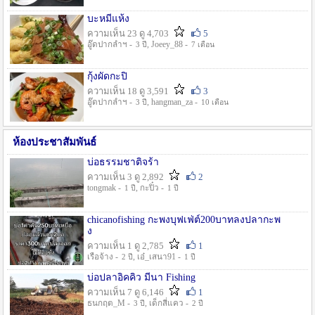
บะหมี่แห้ง
ความเห็น 23 ดู 4,703
5
อู๊ดปากลำฯ -
, Joeey_88 -
3 ปี
7 เดือน
กุ้งผัดกะปิ
ความเห็น 18 ดู 3,591
3
อู๊ดปากลำฯ -
, hangman_za -
3 ปี
10 เดือน
ห้องประชาสัมพันธ์
บ่อธรรมชาติจร้า
ความเห็น 3 ดู 2,892
2
tongmak -
, กะปิ๋ว -
1 ปี
1 ปี
chicanofishing กะพงบุฟเฟ่ต์200บาทลงปลากะพ
ง
ความเห็น 1 ดู 2,785
1
เรือจ้าง -
, เอ๋_เสนา91 -
2 ปี
1 ปี
บ่อปลาอิคคิว มีนา Fishing
ความเห็น 7 ดู 6,146
1
ธนกฤต_M -
, เด็กสี่แคว -
3 ปี
2 ปี