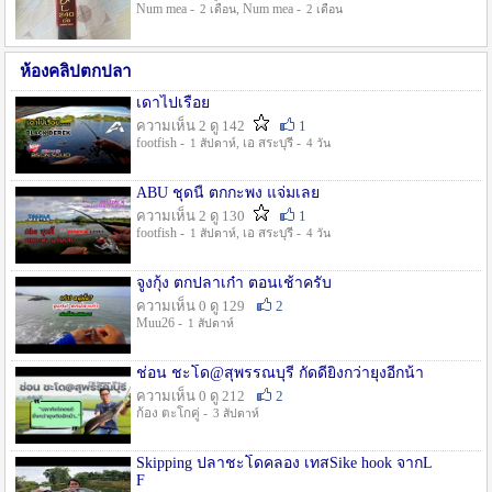
Num mea -
, Num mea -
2 เดือน
2 เดือน
ห้องคลิปตกปลา
เดาไปเรื่อย
ความเห็น 2 ดู 142
1
footfish -
, เอ สระบุรี -
1 สัปดาห์
4 วัน
ABU ชุดนี้ ตกกะพง แจ่มเลย
ความเห็น 2 ดู 130
1
footfish -
, เอ สระบุรี -
1 สัปดาห์
4 วัน
จูงกุ้ง ตกปลาเก๋า ตอนเช้าครับ
ความเห็น 0 ดู 129
2
Muu26 -
1 สัปดาห์
ช่อน ชะโด@สุพรรณบุรี กัดดียิ่งกว่ายุงอีกน้า
ความเห็น 0 ดู 212
2
ก้อง ตะโกคู่ -
3 สัปดาห์
Skipping ปลาชะโดคลอง เทสSike hook จากL
F