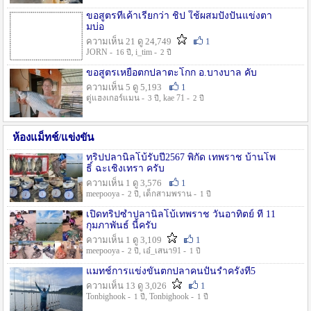
ขอสูตรที่เค้าเรียกว่า ชิป ใช้ผสมปังปั่นแข่งตา
มบ่อ
ความเห็น 21 ดู 24,749
1
JORN -
, i_tim -
16 ปี
2 ปี
ขอสูตรเหยื่อตกปลาตะโกก อ.บางบาล คับ
ความเห็น 5 ดู 5,193
1
ตู่แฮงเกอร์แมน -
, kae 71 -
3 ปี
2 ปี
ห้องแม็ทช์/แข่งขัน
ทริปปลานิลโบ้รับปี2567 พิกัด เทพราช บ้านโพ
ธิ์ ฉะเชิงเทรา ครับ
ความเห็น 1 ดู 3,576
1
meepooya -
, เด็กสามพราน -
2 ปี
1 ปี
เปิดทริปซ้ำปลานิลโบ้เทพราช วันอาทิตย์ ที่ 11
กุมภาพันธ์ นี้ครับ
ความเห็น 1 ดู 3,109
1
meepooya -
, เอ๋_เสนา91 -
2 ปี
1 ปี
แมทช์การแข่งขั้นตกปลาคนปั้นรำครั้งที่5
ความเห็น 13 ดู 3,026
1
Tonbighook -
, Tonbighook -
1 ปี
1 ปี