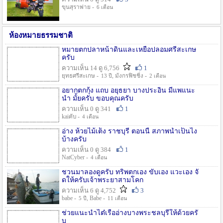
ขุนสุราพ่าย -
6 เดือน
ห้องหมายธรรมชาติ
หมายตกปลาหน้าดินและเหยื่อปลอมศรีสะเกษ
ครับ
ความเห็น 14 ดู 6,756
1
ยุทธศรีสะเกษ -
, มังกรฟิชชิ่ง -
13 ปี
2 เดือน
อยากตกกุ้ง แถบ อยุธยา บางประอิน มีแพแนะ
นำ มั้ยครับ ขอบคุณครับ
ความเห็น 0 ดู 341
1
kaiคับ -
4 เดือน
อ่าง ห้วยไม้เต็ง ราชบุรี ตอนนี้ สภาพน้ำเป็นไง
บ้างครับ
ความเห็น 0 ดู 384
1
NatCyber -
4 เดือน
ชวนมาลองดูครับ ทริพตกเอง ขับเอง แวะเอง จั
ดให้ครับเจ้าพระยาสามโคก
ความเห็น 6 ดู 4,752
3
babe -
, Babe -
5 ปี
11 เดือน
ช่วยแนะนำไต๋เรืออ่างบางพระชลบุรีให้ด้วยครั
บ