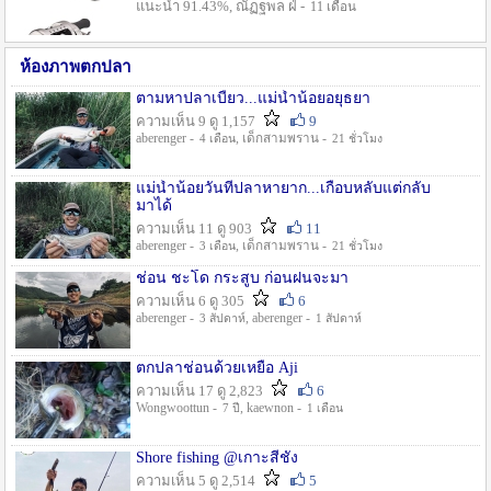
แนะนำ 91.43%, ณัฏฐพล ฝ่ -
11 เดือน
ห้องภาพตกปลา
ตามหาปลาเบี้ยว...แม่น้ำน้อยอยุธยา
ความเห็น 9 ดู 1,157
9
aberenger -
, เด็กสามพราน -
4 เดือน
21 ชั่วโมง
แม่น้ำน้อยวันที่ปลาหายาก...เกือบหลับแต่กลับ
มาได้
ความเห็น 11 ดู 903
11
aberenger -
, เด็กสามพราน -
3 เดือน
21 ชั่วโมง
ช่อน ชะโด กระสูบ ก่อนฝนจะมา
ความเห็น 6 ดู 305
6
aberenger -
, aberenger -
3 สัปดาห์
1 สัปดาห์
ตกปลาช่อนด้วยเหยื่อ Aji
ความเห็น 17 ดู 2,823
6
Wongwoottun -
, kaewnon -
7 ปี
1 เดือน
Shore fishing @เกาะสีชัง
ความเห็น 5 ดู 2,514
5