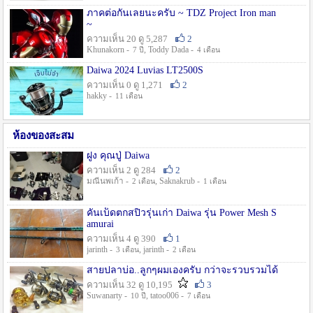
ภาคต่อกันเลยนะครับ ~ TDZ Project Iron man
~
ความเห็น 20 ดู 5,287
2
Khunakorn -
, Toddy Dada -
7 ปี
4 เดือน
Daiwa 2024 Luvias LT2500S
ความเห็น 0 ดู 1,271
2
hakky -
11 เดือน
ห้องของสะสม
ฝูง คุณปู่ Daiwa
ความเห็น 2 ดู 284
2
มณีนพเก้า -
, Saknakrub -
2 เดือน
1 เดือน
คันเบ็ดตกสปิ๋วรุ่นเก่า Daiwa รุ่น Power Mesh S
amurai
ความเห็น 4 ดู 390
1
jarinth -
, jarinth -
3 เดือน
2 เดือน
สายปลาบ่อ..ลูกๆผมเองครับ กว่าจะรวบรวมได้
ความเห็น 32 ดู 10,195
3
Suwanarty -
, tatoo006 -
10 ปี
7 เดือน