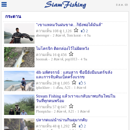
8 ส.ค. 69
กระดาน
"เขาแหลมวันฝนขาด...ก็ยังพอได้มันส์"
ความเห็น 108 ดู 1,126
2
aberenger -
, Tom korat -
2 สัปดาห์
4 วัน
ไมโครจิ้ก ติดกล่องไว้ไม่ผิดหวัง
ความเห็น 16 ดู 456
boonsak -
, pop1013 -
2 สัปดาห์
4 วัน
4lb มหัศจรรย์ : แสมสาร ชื่อนี้ยังมีมนตร์ขลัง
และการจับคันเบ็ดครั้งแรกข
ความเห็น 28 ดู 1,005
5
iplucklure -
, A21 -
1 เดือน
1 สัปดาห์
Stream Fishing แล้วเราจะกลับมาพบกันใหม่ใน
วันที่ทุกคนพร้อม
ความเห็น 57 ดู 647
Phonpicha -
, A21 -
2 สัปดาห์
1 สัปดาห์
ปลากดแม่น้ำน่านกินดุมากคับ
ความเห็น 48 ดู 1,292
2