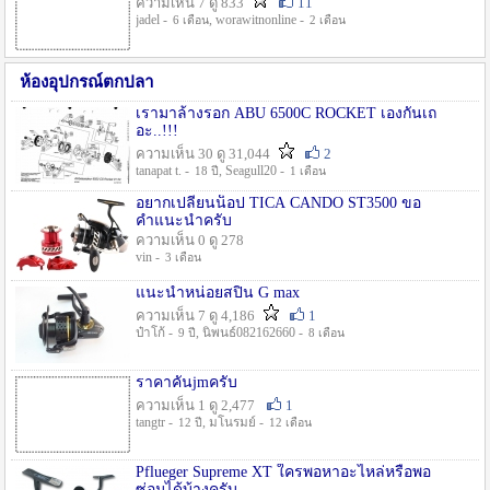
ความเห็น 7 ดู 833
11
jadel -
, worawitnonline -
6 เดือน
2 เดือน
ห้องอุปกรณ์ตกปลา
เรามาล้างรอก ABU 6500C ROCKET เองกันเถ
อะ..!!!
ความเห็น 30 ดู 31,044
2
tanapat t. -
, Seagull20 -
18 ปี
1 เดือน
อยากเปลี่ยนน็อป TICA CANDO ST3500 ขอ
คำแนะนำครับ
ความเห็น 0 ดู 278
vin -
3 เดือน
แนะนำหน่อยสปิน G max
ความเห็น 7 ดู 4,186
1
ป๋าโก้ -
, นิพนธ์082162660 -
9 ปี
8 เดือน
ราคาคันjmครับ
ความเห็น 1 ดู 2,477
1
tangtr -
, มโนรมย์ -
12 ปี
12 เดือน
Pflueger Supreme XT ใครพอหาอะไหล่หรือพอ
ซ่อมได้บ้างครับ