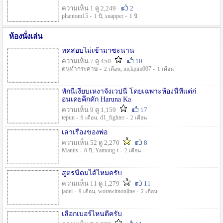
ความเห็น 1 ดู 2,249
2
phantom15 -
, snapper -
1 ปี
1 ปี
ห้องนั่งเล่น
ทดสอบไม่เข้ามาซะนาน
ความเห็น 7 ดู 450
10
ตนทำกระดาษ -
, nickpim007 -
2 เดือน
1 เดือน
พักนี้เงียบเหงาจังเวปนี้ โดยเฉพาะห้องนี้ที่แต่ก่
อนเคยคึกคัก Haruna Ka
ความเห็น 9 ดู 1,159
17
tepun -
, d1_fighter -
9 เดือน
2 เดือน
เล่าเรื่องของพ่อ
ความเห็น 52 ดู 2,270
8
Mantis -
, Yamong-t -
8 ปี
2 เดือน
สูตรนี้ดมได้ไหมครับ
ความเห็น 11 ดู 1,279
11
jadel -
, worawitnonline -
9 เดือน
2 เดือน
เลือกเบอร์ไหนดีครับ