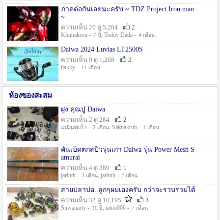
ภาคต่อกันเลยนะครับ ~ TDZ Project Iron man
~
ความเห็น 20 ดู 5,284
2
Khunakorn -
, Toddy Dada -
7 ปี
4 เดือน
Daiwa 2024 Luvias LT2500S
ความเห็น 0 ดู 1,268
2
hakky -
11 เดือน
ห้องของสะสม
ฝูง คุณปู่ Daiwa
ความเห็น 2 ดู 284
2
มณีนพเก้า -
, Saknakrub -
2 เดือน
1 เดือน
คันเบ็ดตกสปิ๋วรุ่นเก่า Daiwa รุ่น Power Mesh S
amurai
ความเห็น 4 ดู 389
1
jarinth -
, jarinth -
3 เดือน
2 เดือน
สายปลาบ่อ..ลูกๆผมเองครับ กว่าจะรวบรวมได้
ความเห็น 32 ดู 10,195
3
Suwanarty -
, tatoo006 -
10 ปี
7 เดือน