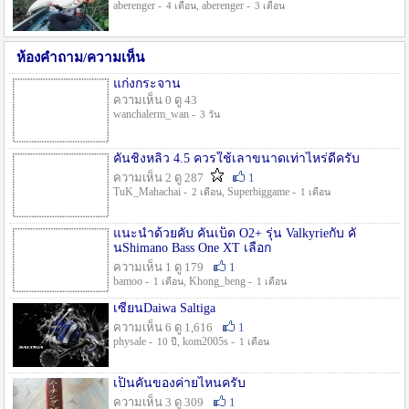
aberenger -
, aberenger -
4 เดือน
3 เดือน
ห้องคำถาม/ความเห็น
แก่งกระจาน
ความเห็น 0 ดู 43
wanchalerm_wan -
3 วัน
คันชิงหลิว 4.5 ควรใช้เลาขนาดเท่าไหร่ดีครับ
ความเห็น 2 ดู 287
1
TuK_Mahachai -
, Superbiggame -
2 เดือน
1 เดือน
แนะนำด้วยคับ คันเบ็ด O2+ รุ่น Valkyrieกับ คั
นShimano Bass One XT เลือก
ความเห็น 1 ดู 179
1
bamoo -
, Khong_beng -
1 เดือน
1 เดือน
เซียนDaiwa Saltiga
ความเห็น 6 ดู 1,616
1
physale -
, kom2005s -
10 ปี
1 เดือน
เป็นคันของค่ายไหนครับ
ความเห็น 3 ดู 309
1