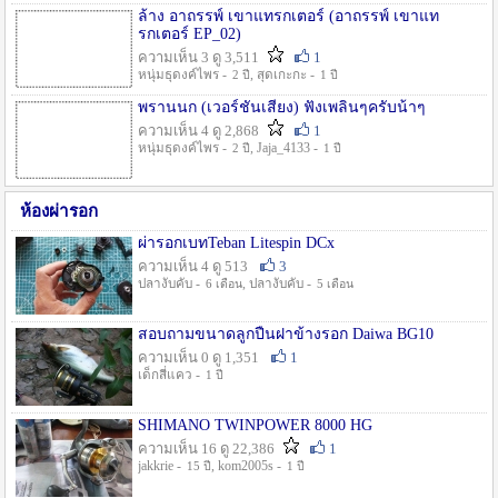
ล้าง อาถรรพ์ เขาแทรกเตอร์ (อาถรรพ์ เขาแท
รกเตอร์ EP_02)
ความเห็น 3 ดู 3,511
1
หนุ่มธุดงค์ไพร -
, สุดเกะกะ -
2 ปี
1 ปี
พรานนก (เวอร์ชั่นเสียง) ฟังเพลินๆครับน้าๆ
ความเห็น 4 ดู 2,868
1
หนุ่มธุดงค์ไพร -
, Jaja_4133 -
2 ปี
1 ปี
ห้องผ่ารอก
ผ่ารอกเบทTeban Litespin DCx
ความเห็น 4 ดู 513
3
ปลางับคับ -
, ปลางับคับ -
6 เดือน
5 เดือน
สอบถามขนาดลูกปืนฝาข้างรอก Daiwa BG10
ความเห็น 0 ดู 1,351
1
เด็กสี่แคว -
1 ปี
SHIMANO TWINPOWER 8000 HG
ความเห็น 16 ดู 22,386
1
jakkrie -
, kom2005s -
15 ปี
1 ปี