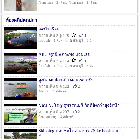
Num mea -
, Num mea -
2 เดือน
2 เดือน
ห้องคลิปตกปลา
เดาไปเรื่อย
ความเห็น 2 ดู 129
1
footfish -
, เอ สระบุรี -
1 สัปดาห์
3 วัน
ABU ชุดนี้ ตกกะพง แจ่มเลย
ความเห็น 2 ดู 114
1
footfish -
, เอ สระบุรี -
1 สัปดาห์
3 วัน
จูงกุ้ง ตกปลาเก๋า ตอนเช้าครับ
ความเห็น 0 ดู 122
2
Muu26 -
1 สัปดาห์
ช่อน ชะโด@สุพรรณบุรี กัดดียิ่งกว่ายุงอีกน้า
ความเห็น 0 ดู 207
2
ก้อง ตะโกคู่ -
3 สัปดาห์
Skipping ปลาชะโดคลอง เทสSike hook จากL
F