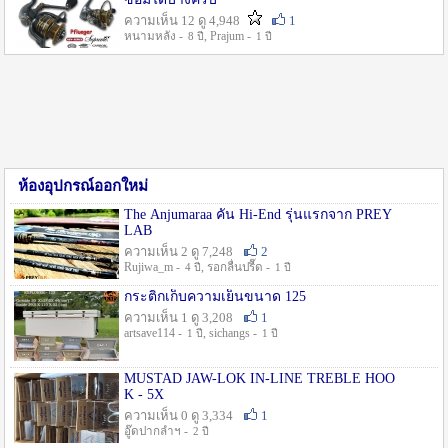
ความเห็น 12 ดู 4,948
1
หนามหลัง -
, Prajum -
8 ปี
1 ปี
ห้องอุปกรณ์ออกใหม่
The Anjumaraa คัน Hi-End รุ่นแรกจาก PREY
LAB
ความเห็น 2 ดู 7,248
2
Rujiwa_m -
, รอกลื่นปรื๊ด -
4 ปี
1 ปี
กระติกเก็บความเย็นขนาด 125
ความเห็น 1 ดู 3,208
1
artsave114 -
, sichangs -
1 ปี
1 ปี
MUSTAD JAW-LOK IN-LINE TREBLE HOO
K - 5X
ความเห็น 0 ดู 3,334
1
อู๊ดปากลำฯ -
2 ปี