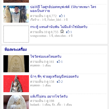
บ่อ16ปี ไอศูรย์บ่อสหบุฟเฟ่ต์ 150บาทเหมา ใคร
มองเป็นสวาย
ความเห็น 1 ดู 6,772
1
เรือจ้าง -
, Fisher_Idol -
3 ปี
3 ปี
กระทู้ แทนคำนับพัน ไม่มีแล้วใช่มั๊ยครับ
ความเห็น 10 ดู 8,755
1
wongwoottun -
, ohm-ohm -
5 ปี
4 ปี
ห้องพระเครื่อง
ใช่วัดช่องแคไหมครับ
ความเห็น 0 ดู 161
1
คนพหล -
1 เดือน
น้าๆ พี่ๆ ช่วยดูเหรียญนี้หน่อยครับ
ความเห็น 0 ดู 158
2
คนพหล -
1 เดือน
แท้เก๊ไม่สน อยากโชว์ครับ
ความเห็น 1 ดู 198
hudaark -
, จัง...ดั๊ย -
1 เดือน
1 เดือน