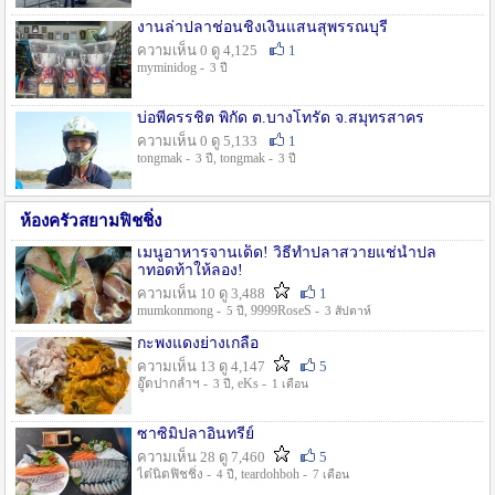
งานล่าปลาช่อนชิงเงินแสนสุพรรณบุรี
ความเห็น 0 ดู 4,125
1
myminidog -
3 ปี
บ่อพี่ครรชิต พิกัด ต.บางโทรัด จ.สมุทรสาคร
ความเห็น 0 ดู 5,133
1
tongmak -
, tongmak -
3 ปี
3 ปี
ห้องครัวสยามฟิชชิ่ง
เมนูอาหารจานเด็ด! วิธีทำปลาสวายแช่น้ำปล
าทอดท้าให้ลอง!
ความเห็น 10 ดู 3,488
1
mumkonmong -
, 9999RoseS -
5 ปี
3 สัปดาห์
กะพงแดงย่างเกลือ
ความเห็น 13 ดู 4,147
5
อู๊ดปากลำฯ -
, eKs -
3 ปี
1 เดือน
ซาซิมิปลาอินทรีย์
ความเห็น 28 ดู 7,460
5
ไต๋นิตฟิชชิ่ง -
, teardohboh -
4 ปี
7 เดือน