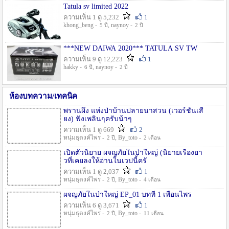
Tatula sv limited 2022
ความเห็น 1 ดู 5,232
1
khong_beng -
, naynoy -
5 ปี
2 ปี
***NEW DAIWA 2020*** TATULA SV TW
ความเห็น 9 ดู 12,223
1
hakky -
, naynoy -
6 ปี
2 ปี
ห้องบทความ/เทคนิค
พรานผึ้ง แห่งป่าบ้านปลายนาสวน (เวอร์ชั่นเสี
ยง) ฟังเพลินๆครับน้าๆ
ความเห็น 1 ดู 669
2
หนุ่มธุดงค์ไพร -
, By_toto -
2 ปี
2 เดือน
เปิดตัวนิยาย ผจญภัยในป่าใหญ่ (นิยายเรื่องยา
วที่เคยลงให้อ่านในเวปนี้ครั
ความเห็น 1 ดู 2,037
1
หนุ่มธุดงค์ไพร -
, By_toto -
2 ปี
4 เดือน
ผจญภัยในป่าใหญ่ EP_01 บทที่ 1 เพื่อนไพร
ความเห็น 6 ดู 3,671
1
หนุ่มธุดงค์ไพร -
, By_toto -
2 ปี
11 เดือน