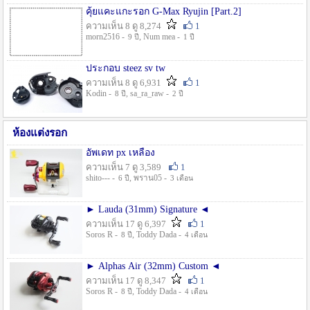
คุ้ยแคะแกะรอก G-Max Ryujin [Part.2]
ความเห็น 8 ดู 8,274
1
morn2516 -
, Num mea -
9 ปี
1 ปี
ประกอบ steez sv tw
ความเห็น 8 ดู 6,931
1
Kodin -
, sa_ra_raw -
8 ปี
2 ปี
ห้องแต่งรอก
อัพเดท px เหลือง
ความเห็น 7 ดู 3,589
1
shito--- -
, พราน05 -
6 ปี
3 เดือน
► Lauda (31mm) Signature ◄
ความเห็น 17 ดู 6,397
1
Soros R -
, Toddy Dada -
8 ปี
4 เดือน
► Alphas Air (32mm) Custom ◄
ความเห็น 17 ดู 8,347
1
Soros R -
, Toddy Dada -
8 ปี
4 เดือน