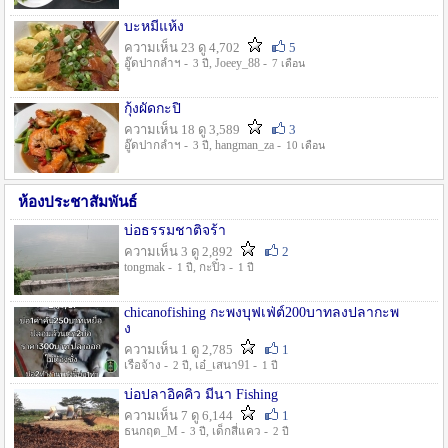
บะหมี่แห้ง
ความเห็น 23 ดู 4,702
5
อู๊ดปากลำฯ -
, Joeey_88 -
3 ปี
7 เดือน
กุ้งผัดกะปิ
ความเห็น 18 ดู 3,589
3
อู๊ดปากลำฯ -
, hangman_za -
3 ปี
10 เดือน
ห้องประชาสัมพันธ์
บ่อธรรมชาติจร้า
ความเห็น 3 ดู 2,892
2
tongmak -
, กะปิ๋ว -
1 ปี
1 ปี
chicanofishing กะพงบุฟเฟ่ต์200บาทลงปลากะพ
ง
ความเห็น 1 ดู 2,785
1
เรือจ้าง -
, เอ๋_เสนา91 -
2 ปี
1 ปี
บ่อปลาอิคคิว มีนา Fishing
ความเห็น 7 ดู 6,144
1
ธนกฤต_M -
, เด็กสี่แคว -
3 ปี
2 ปี