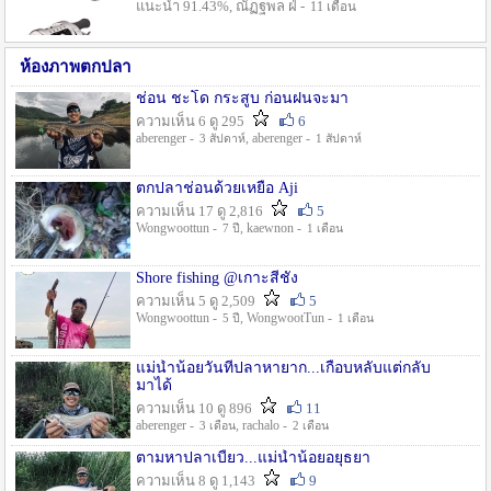
แนะนำ 91.43%, ณัฏฐพล ฝ่ -
11 เดือน
ห้องภาพตกปลา
ช่อน ชะโด กระสูบ ก่อนฝนจะมา
ความเห็น 6 ดู 295
6
aberenger -
, aberenger -
3 สัปดาห์
1 สัปดาห์
ตกปลาช่อนด้วยเหยื่อ Aji
ความเห็น 17 ดู 2,816
5
Wongwoottun -
, kaewnon -
7 ปี
1 เดือน
Shore fishing @เกาะสีชัง
ความเห็น 5 ดู 2,509
5
Wongwoottun -
, WongwootTun -
5 ปี
1 เดือน
แม่น้ำน้อยวันที่ปลาหายาก...เกือบหลับแต่กลับ
มาได้
ความเห็น 10 ดู 896
11
aberenger -
, rachalo -
3 เดือน
2 เดือน
ตามหาปลาเบี้ยว...แม่น้ำน้อยอยุธยา
ความเห็น 8 ดู 1,143
9