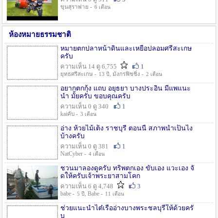
ขุนสุราพ่าย -
6 เดือน
ห้องหมายธรรมชาติ
หมายตกปลาหน้าดินและเหยื่อปลอมศรีสะเกษ
ครับ
ความเห็น 14 ดู 6,755
1
ยุทธศรีสะเกษ -
, มังกรฟิชชิ่ง -
13 ปี
2 เดือน
อยากตกกุ้ง แถบ อยุธยา บางประอิน มีแพแนะ
นำ มั้ยครับ ขอบคุณครับ
ความเห็น 0 ดู 340
1
kaiคับ -
3 เดือน
อ่าง ห้วยไม้เต็ง ราชบุรี ตอนนี้ สภาพน้ำเป็นไง
บ้างครับ
ความเห็น 0 ดู 381
1
NatCyber -
4 เดือน
ชวนมาลองดูครับ ทริพตกเอง ขับเอง แวะเอง จั
ดให้ครับเจ้าพระยาสามโคก
ความเห็น 6 ดู 4,748
3
babe -
, Babe -
5 ปี
11 เดือน
ช่วยแนะนำไต๋เรืออ่างบางพระชลบุรีให้ด้วยครั
บ