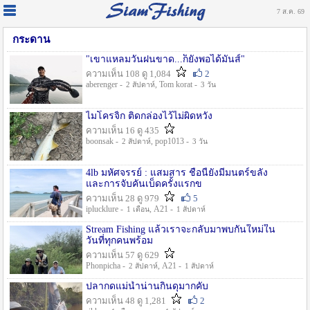
7 ส.ค. 69
กระดาน
"เขาแหลมวันฝนขาด...ก็ยังพอได้มันส์"
ความเห็น 108 ดู 1,084
2
aberenger -
, Tom korat -
2 สัปดาห์
3 วัน
ไมโครจิ้ก ติดกล่องไว้ไม่ผิดหวัง
ความเห็น 16 ดู 435
boonsak -
, pop1013 -
2 สัปดาห์
3 วัน
4lb มหัศจรรย์ : แสมสาร ชื่อนี้ยังมีมนตร์ขลัง
และการจับคันเบ็ดครั้งแรกข
ความเห็น 28 ดู 979
5
iplucklure -
, A21 -
1 เดือน
1 สัปดาห์
Stream Fishing แล้วเราจะกลับมาพบกันใหม่ใน
วันที่ทุกคนพร้อม
ความเห็น 57 ดู 629
Phonpicha -
, A21 -
2 สัปดาห์
1 สัปดาห์
ปลากดแม่น้ำน่านกินดุมากคับ
ความเห็น 48 ดู 1,281
2