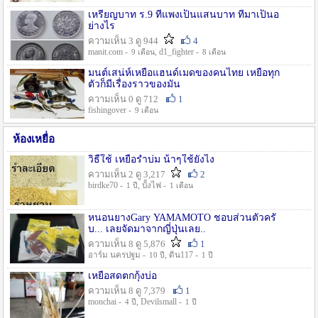
เหรียญบาท ร.9 ที่แพงเป็นแสนบาท ที่มาเป็นอ
ย่างไร
ความเห็น 3 ดู 944
4
manit.com -
, d1_fighter -
9 เดือน
8 เดือน
มนต์เสน่ห์เหยื่อแฮนด์เมดของคนไทย เหยื่อทุก
ตัวก็มีเรื่องราวของมัน
ความเห็น 0 ดู 712
1
fishingover -
9 เดือน
ห้องเหยื่อ
วิธืใช้ เหยื่อรำบ่ม น้าๆใช้ยังไง
ความเห็น 2 ดู 3,217
2
birdke70 -
, บั้งไฟ -
1 ปี
1 เดือน
หนอนยางGary YAMAMOTO ชอบส่วนตัวครั
บ... เลยจัดมาจากญี่ปุ่นเลย..
ความเห็น 8 ดู 5,876
1
อาร์ม นครปฐม -
, ดิน117 -
10 ปี
1 ปี
เหยื่อสดตกกุ้งบ่อ
ความเห็น 8 ดู 7,379
1
monchai -
, Devilsmall -
4 ปี
1 ปี