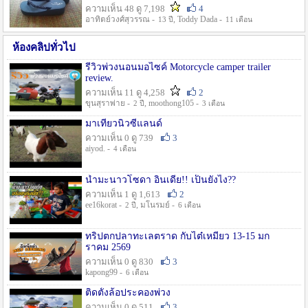
ความเห็น 48 ดู 7,198
4
อาทิตย์วงศ์สุวรรณ -
, Toddy Dada -
13 ปี
11 เดือน
ห้องคลิปทั่วไป
รีวิวพ่วงนอนมอไซค์ Motorcycle camper trailer
review.
ความเห็น 11 ดู 4,258
2
ขุนสุราพ่าย -
, moothong105 -
2 ปี
3 เดือน
มาเที่ยวนิวซีแลนด์
ความเห็น 0 ดู 739
3
aiyod. -
4 เดือน
น้ำมะนาวโซดา อินเดีย!! เป็นยังไง??
ความเห็น 1 ดู 1,613
2
ee16korat -
, มโนรมย์ -
2 ปี
6 เดือน
ทริปตกปลาทะเลตราด กับไต๋เหมี่ยว 13-15 มก
ราคม 2569
ความเห็น 0 ดู 830
3
kapong99 -
6 เดือน
ติดตั้งล้อประคองพ่วง
ความเห็น 0 ดู 511
3