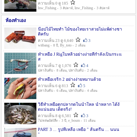
ความเห็น 0 ดู 185
lnw_Fishing -
, lnw_Fishing -
3 สัปดาห์
3 สัปดาห์
ห้องทำเอง
น๊อปไม้ไทยทำ ไม้ของไทยเราสวยไม่แพ้ต่างชา
ติครับ
ความเห็น 23 ดู 6,640
3
witbang -
, By_toto -
8 ปี
2 เดือน
ทำเหยื่อ J Rigใบหลิวอย่างง่ายที่กำลังเป็นกระแ
ส
ความเห็น 7 ดู 1,076
4
ปลางับคับ -
, ปลางับคับ -
8 เดือน
2 เดือน
ทำเหยื่อเจริก 2 อย่างง่ายหมานด้วย
ความเห็น 6 ดู 813
5
ปลางับคับ -
, ปลางับคับ -
6 เดือน
4 เดือน
วิธีทำเหยื่อตกปลากดในน้ำใหล น้ำหลาก ได้งั
ดแน่นอน เด็ดจริง!
ความเห็น 8 ดู 6,581
3
7ม่หล่๑llต่lลีe -
, e_boum -
3 ปี
11 เดือน
PART 3 ... รูปที่เหลือ เหยื่อ " ส้นตรีน ... นนน
"