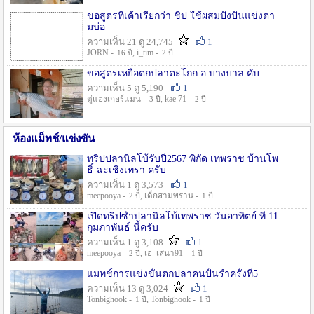
ขอสูตรที่เค้าเรียกว่า ชิป ใช้ผสมปังปั่นแข่งตา
มบ่อ
ความเห็น 21 ดู 24,745
1
JORN -
, i_tim -
16 ปี
2 ปี
ขอสูตรเหยื่อตกปลาตะโกก อ.บางบาล คับ
ความเห็น 5 ดู 5,190
1
ตู่แฮงเกอร์แมน -
, kae 71 -
3 ปี
2 ปี
ห้องแม็ทช์/แข่งขัน
ทริปปลานิลโบ้รับปี2567 พิกัด เทพราช บ้านโพ
ธิ์ ฉะเชิงเทรา ครับ
ความเห็น 1 ดู 3,573
1
meepooya -
, เด็กสามพราน -
2 ปี
1 ปี
เปิดทริปซ้ำปลานิลโบ้เทพราช วันอาทิตย์ ที่ 11
กุมภาพันธ์ นี้ครับ
ความเห็น 1 ดู 3,108
1
meepooya -
, เอ๋_เสนา91 -
2 ปี
1 ปี
แมทช์การแข่งขั้นตกปลาคนปั้นรำครั้งที่5
ความเห็น 13 ดู 3,024
1
Tonbighook -
, Tonbighook -
1 ปี
1 ปี