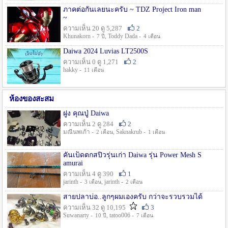
ภาคต่อกันเลยนะครับ ~ TDZ Project Iron man
~
ความเห็น 20 ดู 5,287
2
Khunakorn -
, Toddy Dada -
7 ปี
4 เดือน
Daiwa 2024 Luvias LT2500S
ความเห็น 0 ดู 1,271
2
hakky -
11 เดือน
ห้องของสะสม
ฝูง คุณปู่ Daiwa
ความเห็น 2 ดู 284
2
มณีนพเก้า -
, Saknakrub -
2 เดือน
1 เดือน
คันเบ็ดตกสปิ๋วรุ่นเก่า Daiwa รุ่น Power Mesh S
amurai
ความเห็น 4 ดู 390
1
jarinth -
, jarinth -
3 เดือน
2 เดือน
สายปลาบ่อ..ลูกๆผมเองครับ กว่าจะรวบรวมได้
ความเห็น 32 ดู 10,195
3
Suwanarty -
, tatoo006 -
10 ปี
7 เดือน