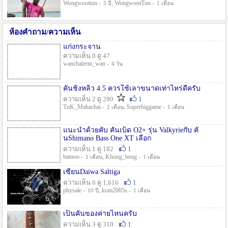
Wongwoottun -
, WongwootTun -
5 ปี
1 เดือน
ห้องคำถาม/ความเห็น
แก่งกระจาน
ความเห็น 0 ดู 47
wanchalerm_wan -
4 วัน
คันชิงหลิว 4.5 ควรใช้เลาขนาดเท่าไหร่ดีครับ
ความเห็น 2 ดู 290
1
TuK_Mahachai -
, Superbiggame -
2 เดือน
1 เดือน
แนะนำด้วยคับ คันเบ็ด O2+ รุ่น Valkyrieกับ คั
นShimano Bass One XT เลือก
ความเห็น 1 ดู 182
1
bamoo -
, Khong_beng -
1 เดือน
1 เดือน
เซียนDaiwa Saltiga
ความเห็น 6 ดู 1,616
1
physale -
, kom2005s -
10 ปี
1 เดือน
เป็นคันของค่ายไหนครับ
ความเห็น 3 ดู 310
1