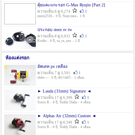
คุ้ยแคะแกะรอก G-Max Ryujin [Part.2]
ความเห็น 8 ดู 8,274
1
morn2516 -
, Num mea -
9 ปี
1 ปี
ประกอบ steez sv tw
ความเห็น 8 ดู 6,933
1
Kodin -
, sa_ra_raw -
8 ปี
2 ปี
ห้องแต่งรอก
อัพเดท px เหลือง
ความเห็น 7 ดู 3,591
1
shito--- -
, พราน05 -
6 ปี
3 เดือน
► Lauda (31mm) Signature ◄
ความเห็น 17 ดู 6,399
1
Soros R -
, Toddy Dada -
8 ปี
4 เดือน
► Alphas Air (32mm) Custom ◄
ความเห็น 17 ดู 8,348
1
Soros R -
, Toddy Dada -
8 ปี
4 เดือน