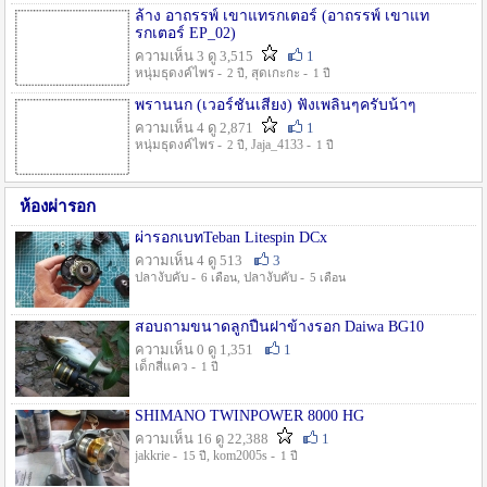
ล้าง อาถรรพ์ เขาแทรกเตอร์ (อาถรรพ์ เขาแท
รกเตอร์ EP_02)
ความเห็น 3 ดู 3,515
1
หนุ่มธุดงค์ไพร -
, สุดเกะกะ -
2 ปี
1 ปี
พรานนก (เวอร์ชั่นเสียง) ฟังเพลินๆครับน้าๆ
ความเห็น 4 ดู 2,871
1
หนุ่มธุดงค์ไพร -
, Jaja_4133 -
2 ปี
1 ปี
ห้องผ่ารอก
ผ่ารอกเบทTeban Litespin DCx
ความเห็น 4 ดู 513
3
ปลางับคับ -
, ปลางับคับ -
6 เดือน
5 เดือน
สอบถามขนาดลูกปืนฝาข้างรอก Daiwa BG10
ความเห็น 0 ดู 1,351
1
เด็กสี่แคว -
1 ปี
SHIMANO TWINPOWER 8000 HG
ความเห็น 16 ดู 22,388
1
jakkrie -
, kom2005s -
15 ปี
1 ปี