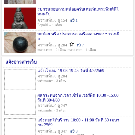
รบกวนสอบถามหน่อยครับเคยเห็นพระพิมพ์นี้ไ
หมครับ
ความเห็น 0 ดู 154
1
Popo01 -
1 เดือน
บะป่อย หรือ ปรอทกรอ เครื่องลางของชาวเหนื
อ
ความเห็น 2 ดู 284
7
manit.com -
, manit.com -
2 เดือน
1 เดือน
แจ้งข่าวสารเว็บ
แจ้งเว็บล่ม 19:08-19:43 วันที่ 4/5/2569
ความเห็น 0 ดู 204
webmaster -
3 เดือน
ผลกระทบจากเวลาเซิร์ฟเวอร์ผิด 10:30 -15:00
วันที่ 30/4/69
ความเห็น 0 ดู 247
webmaster -
3 เดือน
แจ้งหยุดให้บริการ 10:00 - 11:00 วันที่ 30 เมษา
ยน 2569
ความเห็น 2 ดู 347
3