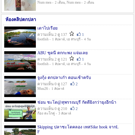
Num mea -
, Num mea -
2 เดือน
2 เดือน
ห้องคลิปตกปลา
เดาไปเรื่อย
ความเห็น 2 ดู 137
1
footfish -
, เอ สระบุรี -
1 สัปดาห์
4 วัน
ABU ชุดนี้ ตกกะพง แจ่มเลย
ความเห็น 2 ดู 121
1
footfish -
, เอ สระบุรี -
1 สัปดาห์
4 วัน
จูงกุ้ง ตกปลาเก๋า ตอนเช้าครับ
ความเห็น 0 ดู 127
2
Muu26 -
1 สัปดาห์
ช่อน ชะโด@สุพรรณบุรี กัดดียิ่งกว่ายุงอีกน้า
ความเห็น 0 ดู 210
2
ก้อง ตะโกคู่ -
3 สัปดาห์
Skipping ปลาชะโดคลอง เทสSike hook จากL
F