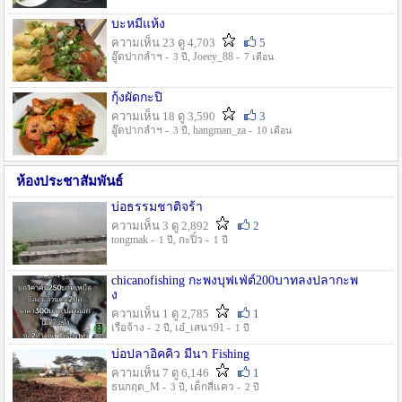
บะหมี่แห้ง
ความเห็น 23 ดู 4,703
5
อู๊ดปากลำฯ -
, Joeey_88 -
3 ปี
7 เดือน
กุ้งผัดกะปิ
ความเห็น 18 ดู 3,590
3
อู๊ดปากลำฯ -
, hangman_za -
3 ปี
10 เดือน
ห้องประชาสัมพันธ์
บ่อธรรมชาติจร้า
ความเห็น 3 ดู 2,892
2
tongmak -
, กะปิ๋ว -
1 ปี
1 ปี
chicanofishing กะพงบุฟเฟ่ต์200บาทลงปลากะพ
ง
ความเห็น 1 ดู 2,785
1
เรือจ้าง -
, เอ๋_เสนา91 -
2 ปี
1 ปี
บ่อปลาอิคคิว มีนา Fishing
ความเห็น 7 ดู 6,146
1
ธนกฤต_M -
, เด็กสี่แคว -
3 ปี
2 ปี