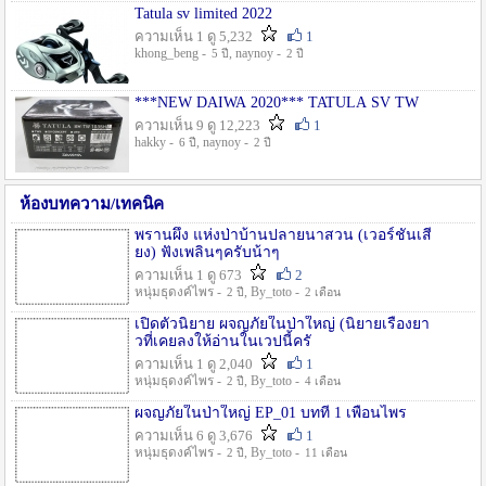
Tatula sv limited 2022
ความเห็น 1 ดู 5,232
1
khong_beng -
, naynoy -
5 ปี
2 ปี
***NEW DAIWA 2020*** TATULA SV TW
ความเห็น 9 ดู 12,223
1
hakky -
, naynoy -
6 ปี
2 ปี
ห้องบทความ/เทคนิค
พรานผึ้ง แห่งป่าบ้านปลายนาสวน (เวอร์ชั่นเสี
ยง) ฟังเพลินๆครับน้าๆ
ความเห็น 1 ดู 673
2
หนุ่มธุดงค์ไพร -
, By_toto -
2 ปี
2 เดือน
เปิดตัวนิยาย ผจญภัยในป่าใหญ่ (นิยายเรื่องยา
วที่เคยลงให้อ่านในเวปนี้ครั
ความเห็น 1 ดู 2,040
1
หนุ่มธุดงค์ไพร -
, By_toto -
2 ปี
4 เดือน
ผจญภัยในป่าใหญ่ EP_01 บทที่ 1 เพื่อนไพร
ความเห็น 6 ดู 3,676
1
หนุ่มธุดงค์ไพร -
, By_toto -
2 ปี
11 เดือน