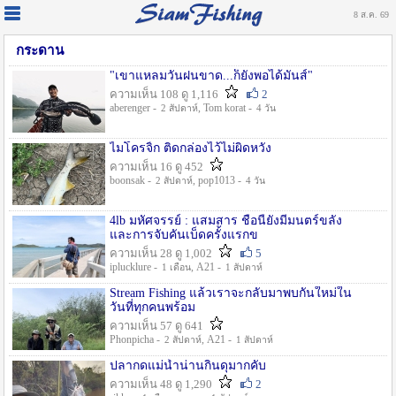
8 ส.ค. 69
กระดาน
"เขาแหลมวันฝนขาด...ก็ยังพอได้มันส์"
ความเห็น 108 ดู 1,116
2
aberenger -
, Tom korat -
2 สัปดาห์
4 วัน
ไมโครจิ้ก ติดกล่องไว้ไม่ผิดหวัง
ความเห็น 16 ดู 452
boonsak -
, pop1013 -
2 สัปดาห์
4 วัน
4lb มหัศจรรย์ : แสมสาร ชื่อนี้ยังมีมนตร์ขลัง
และการจับคันเบ็ดครั้งแรกข
ความเห็น 28 ดู 1,002
5
iplucklure -
, A21 -
1 เดือน
1 สัปดาห์
Stream Fishing แล้วเราจะกลับมาพบกันใหม่ใน
วันที่ทุกคนพร้อม
ความเห็น 57 ดู 641
Phonpicha -
, A21 -
2 สัปดาห์
1 สัปดาห์
ปลากดแม่น้ำน่านกินดุมากคับ
ความเห็น 48 ดู 1,290
2