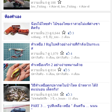
ความเห็น 0 ดู 188
lnw_Fishing -
, lnw_Fishing -
4 สัปดาห์
4 สัปดาห์
ห้องทำเอง
น๊อปไม้ไทยทำ ไม้ของไทยเราสวยไม่แพ้ต่างชา
ติครับ
ความเห็น 23 ดู 6,644
3
witbang -
, By_toto -
8 ปี
2 เดือน
ทำเหยื่อ J Rigใบหลิวอย่างง่ายที่กำลังเป็นกระแ
ส
ความเห็น 7 ดู 1,079
4
ปลางับคับ -
, ปลางับคับ -
8 เดือน
2 เดือน
ทำเหยื่อเจริก 2 อย่างง่ายหมานด้วย
ความเห็น 6 ดู 814
5
ปลางับคับ -
, ปลางับคับ -
6 เดือน
4 เดือน
วิธีทำเหยื่อตกปลากดในน้ำใหล น้ำหลาก ได้งั
ดแน่นอน เด็ดจริง!
ความเห็น 8 ดู 6,584
3
7ม่หล่๑llต่lลีe -
, e_boum -
3 ปี
11 เดือน
PART 3 ... รูปที่เหลือ เหยื่อ " ส้นตรีน ... นนน
"