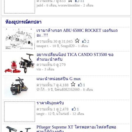
ความเห็น 7 ดู 833
11
jadel -
, worawitnonline -
6 เดือน
2 เดือน
ห้องอุปกรณ์ตกปลา
เรามาล้างรอก ABU 6500C ROCKET เองกันเถ
อะ..!!!
ความเห็น 30 ดู 31,045
2
tanapat t. -
, Seagull20 -
18 ปี
1 เดือน
อยากเปลี่ยนน็อป TICA CANDO ST3500 ขอ
คำแนะนำครับ
ความเห็น 0 ดู 279
vin -
3 เดือน
แนะนำหน่อยสปิน G max
ความเห็น 7 ดู 4,188
1
ป๋าโก้ -
, นิพนธ์082162660 -
9 ปี
8 เดือน
ราคาคันjmครับ
ความเห็น 1 ดู 2,478
1
tangtr -
, มโนรมย์ -
12 ปี
12 เดือน
Pflueger Supreme XT ใครพอหาอะไหล่หรือพอ
ซ่อมได้บ้างครับ