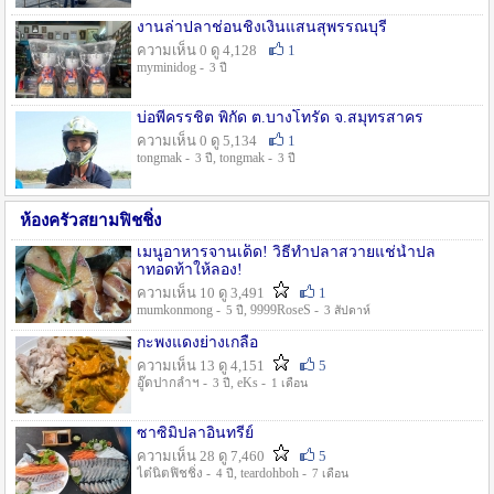
งานล่าปลาช่อนชิงเงินแสนสุพรรณบุรี
ความเห็น 0 ดู 4,128
1
myminidog -
3 ปี
บ่อพี่ครรชิต พิกัด ต.บางโทรัด จ.สมุทรสาคร
ความเห็น 0 ดู 5,134
1
tongmak -
, tongmak -
3 ปี
3 ปี
ห้องครัวสยามฟิชชิ่ง
เมนูอาหารจานเด็ด! วิธีทำปลาสวายแช่น้ำปล
าทอดท้าให้ลอง!
ความเห็น 10 ดู 3,491
1
mumkonmong -
, 9999RoseS -
5 ปี
3 สัปดาห์
กะพงแดงย่างเกลือ
ความเห็น 13 ดู 4,151
5
อู๊ดปากลำฯ -
, eKs -
3 ปี
1 เดือน
ซาซิมิปลาอินทรีย์
ความเห็น 28 ดู 7,460
5
ไต๋นิตฟิชชิ่ง -
, teardohboh -
4 ปี
7 เดือน