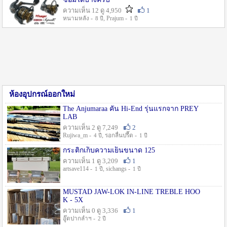
ความเห็น 12 ดู 4,950
1
หนามหลัง -
, Prajum -
8 ปี
1 ปี
ห้องอุปกรณ์ออกใหม่
The Anjumaraa คัน Hi-End รุ่นแรกจาก PREY
LAB
ความเห็น 2 ดู 7,249
2
Rujiwa_m -
, รอกลื่นปรื๊ด -
4 ปี
1 ปี
กระติกเก็บความเย็นขนาด 125
ความเห็น 1 ดู 3,209
1
artsave114 -
, sichangs -
1 ปี
1 ปี
MUSTAD JAW-LOK IN-LINE TREBLE HOO
K - 5X
ความเห็น 0 ดู 3,336
1
อู๊ดปากลำฯ -
2 ปี