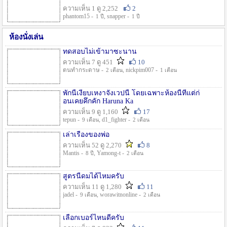
ความเห็น 1 ดู 2,252
2
phantom15 -
, snapper -
1 ปี
1 ปี
ห้องนั่งเล่น
ทดสอบไม่เข้ามาซะนาน
ความเห็น 7 ดู 451
10
ตนทำกระดาษ -
, nickpim007 -
2 เดือน
1 เดือน
พักนี้เงียบเหงาจังเวปนี้ โดยเฉพาะห้องนี้ที่แต่ก่
อนเคยคึกคัก Haruna Ka
ความเห็น 9 ดู 1,160
17
tepun -
, d1_fighter -
9 เดือน
2 เดือน
เล่าเรื่องของพ่อ
ความเห็น 52 ดู 2,270
8
Mantis -
, Yamong-t -
8 ปี
2 เดือน
สูตรนี้ดมได้ไหมครับ
ความเห็น 11 ดู 1,280
11
jadel -
, worawitnonline -
9 เดือน
2 เดือน
เลือกเบอร์ไหนดีครับ