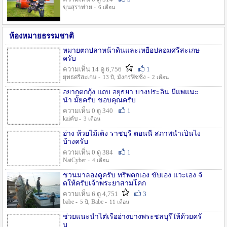
ขุนสุราพ่าย -
6 เดือน
ห้องหมายธรรมชาติ
หมายตกปลาหน้าดินและเหยื่อปลอมศรีสะเกษ
ครับ
ความเห็น 14 ดู 6,756
1
ยุทธศรีสะเกษ -
, มังกรฟิชชิ่ง -
13 ปี
2 เดือน
อยากตกกุ้ง แถบ อยุธยา บางประอิน มีแพแนะ
นำ มั้ยครับ ขอบคุณครับ
ความเห็น 0 ดู 340
1
kaiคับ -
3 เดือน
อ่าง ห้วยไม้เต็ง ราชบุรี ตอนนี้ สภาพน้ำเป็นไง
บ้างครับ
ความเห็น 0 ดู 384
1
NatCyber -
4 เดือน
ชวนมาลองดูครับ ทริพตกเอง ขับเอง แวะเอง จั
ดให้ครับเจ้าพระยาสามโคก
ความเห็น 6 ดู 4,751
3
babe -
, Babe -
5 ปี
11 เดือน
ช่วยแนะนำไต๋เรืออ่างบางพระชลบุรีให้ด้วยครั
บ