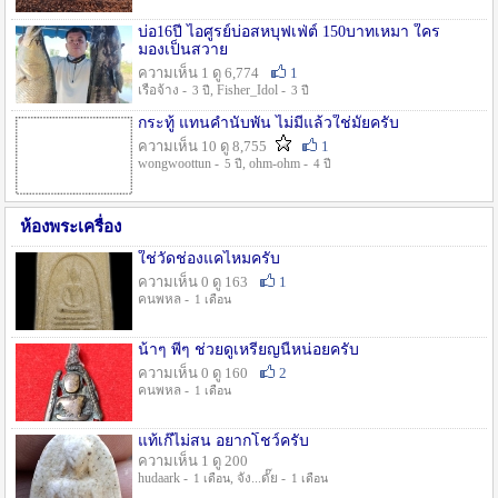
บ่อ16ปี ไอศูรย์บ่อสหบุฟเฟ่ต์ 150บาทเหมา ใคร
มองเป็นสวาย
ความเห็น 1 ดู 6,774
1
เรือจ้าง -
, Fisher_Idol -
3 ปี
3 ปี
กระทู้ แทนคำนับพัน ไม่มีแล้วใช่มั๊ยครับ
ความเห็น 10 ดู 8,755
1
wongwoottun -
, ohm-ohm -
5 ปี
4 ปี
ห้องพระเครื่อง
ใช่วัดช่องแคไหมครับ
ความเห็น 0 ดู 163
1
คนพหล -
1 เดือน
น้าๆ พี่ๆ ช่วยดูเหรียญนี้หน่อยครับ
ความเห็น 0 ดู 160
2
คนพหล -
1 เดือน
แท้เก๊ไม่สน อยากโชว์ครับ
ความเห็น 1 ดู 200
hudaark -
, จัง...ดั๊ย -
1 เดือน
1 เดือน