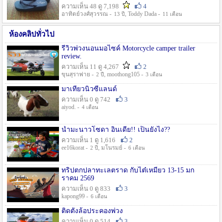
ความเห็น 48 ดู 7,198
4
อาทิตย์วงศ์สุวรรณ -
, Toddy Dada -
13 ปี
11 เดือน
ห้องคลิปทั่วไป
รีวิวพ่วงนอนมอไซค์ Motorcycle camper trailer
review.
ความเห็น 11 ดู 4,267
2
ขุนสุราพ่าย -
, moothong105 -
2 ปี
3 เดือน
มาเที่ยวนิวซีแลนด์
ความเห็น 0 ดู 742
3
aiyod. -
4 เดือน
น้ำมะนาวโซดา อินเดีย!! เป็นยังไง??
ความเห็น 1 ดู 1,616
2
ee16korat -
, มโนรมย์ -
2 ปี
6 เดือน
ทริปตกปลาทะเลตราด กับไต๋เหมี่ยว 13-15 มก
ราคม 2569
ความเห็น 0 ดู 833
3
kapong99 -
6 เดือน
ติดตั้งล้อประคองพ่วง
ความเห็น 0 ดู 514
3