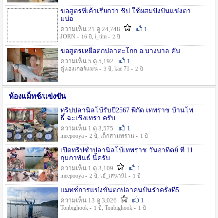
ขอสูตรที่เค้าเรียกว่า ชิป ใช้ผสมปังปั่นแข่งตา
มบ่อ
ความเห็น 21 ดู 24,748
1
JORN -
, i_tim -
16 ปี
2 ปี
ขอสูตรเหยื่อตกปลาตะโกก อ.บางบาล คับ
ความเห็น 5 ดู 5,192
1
ตู่แฮงเกอร์แมน -
, kae 71 -
3 ปี
2 ปี
ห้องแม็ทช์/แข่งขัน
ทริปปลานิลโบ้รับปี2567 พิกัด เทพราช บ้านโพ
ธิ์ ฉะเชิงเทรา ครับ
ความเห็น 1 ดู 3,575
1
meepooya -
, เด็กสามพราน -
2 ปี
1 ปี
เปิดทริปซ้ำปลานิลโบ้เทพราช วันอาทิตย์ ที่ 11
กุมภาพันธ์ นี้ครับ
ความเห็น 1 ดู 3,109
1
meepooya -
, เอ๋_เสนา91 -
2 ปี
1 ปี
แมทช์การแข่งขั้นตกปลาคนปั้นรำครั้งที่5
ความเห็น 13 ดู 3,026
1
Tonbighook -
, Tonbighook -
1 ปี
1 ปี