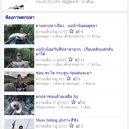
แนะนำ 91.43%, ณัฏฐพล ฝ่ -
11 เดือน
ห้องภาพตกปลา
ตามหาปลาเบี้ยว...แม่น้ำน้อยอยุธยา
ความเห็น 9 ดู 1,155
9
aberenger -
, เด็กสามพราน -
4 เดือน
17 ชั่วโมง
แม่น้ำน้อยวันที่ปลาหายาก...เกือบหลับแต่กลับ
มาได้
ความเห็น 11 ดู 903
11
aberenger -
, เด็กสามพราน -
3 เดือน
17 ชั่วโมง
ช่อน ชะโด กระสูบ ก่อนฝนจะมา
ความเห็น 6 ดู 305
6
aberenger -
, aberenger -
3 สัปดาห์
1 สัปดาห์
ตกปลาช่อนด้วยเหยื่อ Aji
ความเห็น 17 ดู 2,821
6
Wongwoottun -
, kaewnon -
7 ปี
1 เดือน
Shore fishing @เกาะสีชัง
ความเห็น 5 ดู 2,512
5