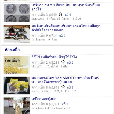
เหรียญบาท ร.9 ที่แพงเป็นแสนบาท ที่มาเป็นอ
ย่างไร
ความเห็น 3 ดู 949
4
manit.com -
, d1_fighter -
9 เดือน
8 เดือน
มนต์เสน่ห์เหยื่อแฮนด์เมดของคนไทย เหยื่อทุก
ตัวก็มีเรื่องราวของมัน
ความเห็น 0 ดู 714
1
fishingover -
9 เดือน
ห้องเหยื่อ
วิธืใช้ เหยื่อรำบ่ม น้าๆใช้ยังไง
ความเห็น 2 ดู 3,218
2
birdke70 -
, บั้งไฟ -
1 ปี
1 เดือน
หนอนยางGary YAMAMOTO ชอบส่วนตัวครั
บ... เลยจัดมาจากญี่ปุ่นเลย..
ความเห็น 8 ดู 5,878
1
อาร์ม นครปฐม -
, ดิน117 -
10 ปี
1 ปี
เหยื่อสดตกกุ้งบ่อ
ความเห็น 8 ดู 7,381
1
monchai -
, Devilsmall -
4 ปี
1 ปี