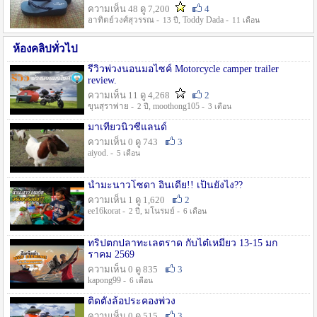
ความเห็น 48 ดู 7,200
4
อาทิตย์วงศ์สุวรรณ -
, Toddy Dada -
13 ปี
11 เดือน
ห้องคลิปทั่วไป
รีวิวพ่วงนอนมอไซค์ Motorcycle camper trailer
review.
ความเห็น 11 ดู 4,268
2
ขุนสุราพ่าย -
, moothong105 -
2 ปี
3 เดือน
มาเที่ยวนิวซีแลนด์
ความเห็น 0 ดู 743
3
aiyod. -
5 เดือน
น้ำมะนาวโซดา อินเดีย!! เป็นยังไง??
ความเห็น 1 ดู 1,620
2
ee16korat -
, มโนรมย์ -
2 ปี
6 เดือน
ทริปตกปลาทะเลตราด กับไต๋เหมี่ยว 13-15 มก
ราคม 2569
ความเห็น 0 ดู 835
3
kapong99 -
6 เดือน
ติดตั้งล้อประคองพ่วง
ความเห็น 0 ดู 515
3