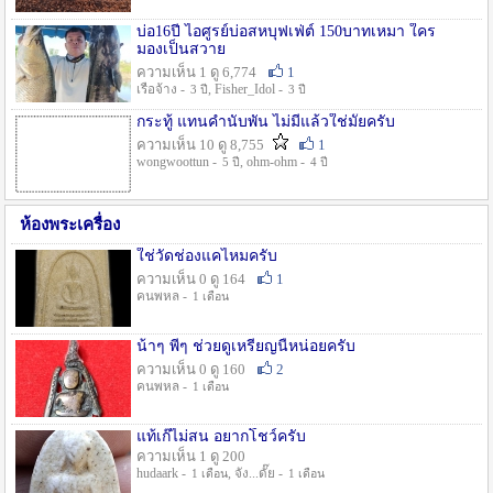
บ่อ16ปี ไอศูรย์บ่อสหบุฟเฟ่ต์ 150บาทเหมา ใคร
มองเป็นสวาย
ความเห็น 1 ดู 6,774
1
เรือจ้าง -
, Fisher_Idol -
3 ปี
3 ปี
กระทู้ แทนคำนับพัน ไม่มีแล้วใช่มั๊ยครับ
ความเห็น 10 ดู 8,755
1
wongwoottun -
, ohm-ohm -
5 ปี
4 ปี
ห้องพระเครื่อง
ใช่วัดช่องแคไหมครับ
ความเห็น 0 ดู 164
1
คนพหล -
1 เดือน
น้าๆ พี่ๆ ช่วยดูเหรียญนี้หน่อยครับ
ความเห็น 0 ดู 160
2
คนพหล -
1 เดือน
แท้เก๊ไม่สน อยากโชว์ครับ
ความเห็น 1 ดู 200
hudaark -
, จัง...ดั๊ย -
1 เดือน
1 เดือน