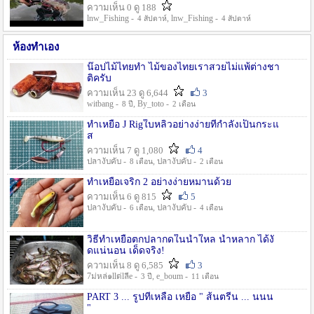
ความเห็น 0 ดู 188
lnw_Fishing -
, lnw_Fishing -
4 สัปดาห์
4 สัปดาห์
ห้องทำเอง
น๊อปไม้ไทยทำ ไม้ของไทยเราสวยไม่แพ้ต่างชา
ติครับ
ความเห็น 23 ดู 6,644
3
witbang -
, By_toto -
8 ปี
2 เดือน
ทำเหยื่อ J Rigใบหลิวอย่างง่ายที่กำลังเป็นกระแ
ส
ความเห็น 7 ดู 1,080
4
ปลางับคับ -
, ปลางับคับ -
8 เดือน
2 เดือน
ทำเหยื่อเจริก 2 อย่างง่ายหมานด้วย
ความเห็น 6 ดู 815
5
ปลางับคับ -
, ปลางับคับ -
6 เดือน
4 เดือน
วิธีทำเหยื่อตกปลากดในน้ำใหล น้ำหลาก ได้งั
ดแน่นอน เด็ดจริง!
ความเห็น 8 ดู 6,585
3
7ม่หล่๑llต่lลีe -
, e_boum -
3 ปี
11 เดือน
PART 3 ... รูปที่เหลือ เหยื่อ " ส้นตรีน ... นนน
"