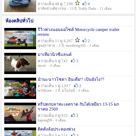
ความเห็น 48 ดู 7,198
4
อาทิตย์วงศ์สุวรรณ -
, Toddy Dada -
13 ปี
11 เดือน
ห้องคลิปทั่วไป
รีวิวพ่วงนอนมอไซค์ Motorcycle camper trailer
review.
ความเห็น 11 ดู 4,267
2
ขุนสุราพ่าย -
, moothong105 -
2 ปี
3 เดือน
มาเที่ยวนิวซีแลนด์
ความเห็น 0 ดู 742
3
aiyod. -
4 เดือน
น้ำมะนาวโซดา อินเดีย!! เป็นยังไง??
ความเห็น 1 ดู 1,617
2
ee16korat -
, มโนรมย์ -
2 ปี
6 เดือน
ทริปตกปลาทะเลตราด กับไต๋เหมี่ยว 13-15 มก
ราคม 2569
ความเห็น 0 ดู 833
3
kapong99 -
6 เดือน
ติดตั้งล้อประคองพ่วง
ความเห็น 0 ดู 514
3