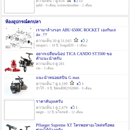
ความเห็น 7 ดู 834
11
jadel -
, worawitnonline -
6 เดือน
2 เดือน
ห้องอุปกรณ์ตกปลา
เรามาล้างรอก ABU 6500C ROCKET เองกันเถ
อะ..!!!
ความเห็น 30 ดู 31,045
2
tanapat t. -
, Seagull20 -
18 ปี
1 เดือน
อยากเปลี่ยนน็อป TICA CANDO ST3500 ขอ
คำแนะนำครับ
ความเห็น 0 ดู 281
vin -
3 เดือน
แนะนำหน่อยสปิน G max
ความเห็น 7 ดู 4,189
1
ป๋าโก้ -
, นิพนธ์082162660 -
9 ปี
9 เดือน
ราคาคันjmครับ
ความเห็น 1 ดู 2,479
1
tangtr -
, มโนรมย์ -
12 ปี
12 เดือน
Pflueger Supreme XT ใครพอหาอะไหล่หรือพอ
ซ่อมได้บ้างครับ