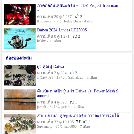
ภาคต่อกันเลยนะครับ ~ TDZ Project Iron man
~
ความเห็น 20 ดู 5,287
2
Khunakorn -
, Toddy Dada -
7 ปี
4 เดือน
Daiwa 2024 Luvias LT2500S
ความเห็น 0 ดู 1,271
2
hakky -
11 เดือน
ห้องของสะสม
ฝูง คุณปู่ Daiwa
ความเห็น 2 ดู 284
2
มณีนพเก้า -
, Saknakrub -
2 เดือน
1 เดือน
คันเบ็ดตกสปิ๋วรุ่นเก่า Daiwa รุ่น Power Mesh S
amurai
ความเห็น 4 ดู 390
1
jarinth -
, jarinth -
3 เดือน
2 เดือน
สายปลาบ่อ..ลูกๆผมเองครับ กว่าจะรวบรวมได้
ความเห็น 32 ดู 10,195
3
Suwanarty -
, tatoo006 -
10 ปี
7 เดือน