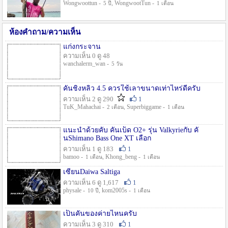
Wongwoottun -
, WongwootTun -
5 ปี
1 เดือน
ห้องคำถาม/ความเห็น
แก่งกระจาน
ความเห็น 0 ดู 48
wanchalerm_wan -
5 วัน
คันชิงหลิว 4.5 ควรใช้เลาขนาดเท่าไหร่ดีครับ
ความเห็น 2 ดู 290
1
TuK_Mahachai -
, Superbiggame -
2 เดือน
1 เดือน
แนะนำด้วยคับ คันเบ็ด O2+ รุ่น Valkyrieกับ คั
นShimano Bass One XT เลือก
ความเห็น 1 ดู 183
1
bamoo -
, Khong_beng -
1 เดือน
1 เดือน
เซียนDaiwa Saltiga
ความเห็น 6 ดู 1,617
1
physale -
, kom2005s -
10 ปี
1 เดือน
เป็นคันของค่ายไหนครับ
ความเห็น 3 ดู 310
1