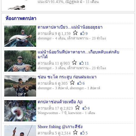
แนะนำ 91.43%, ณัฏฐพล ฝ่ -
11 เดือน
ห้องภาพตกปลา
ตามหาปลาเบี้ยว...แม่น้ำน้อยอยุธยา
ความเห็น 9 ดู 1,159
9
aberenger -
, เด็กสามพราน -
4 เดือน
23 ชั่วโมง
แม่น้ำน้อยวันที่ปลาหายาก...เกือบหลับแต่กลับ
มาได้
ความเห็น 11 ดู 903
11
aberenger -
, เด็กสามพราน -
3 เดือน
23 ชั่วโมง
ช่อน ชะโด กระสูบ ก่อนฝนจะมา
ความเห็น 6 ดู 305
6
aberenger -
, aberenger -
3 สัปดาห์
1 สัปดาห์
ตกปลาช่อนด้วยเหยื่อ Aji
ความเห็น 17 ดู 2,823
6
Wongwoottun -
, kaewnon -
7 ปี
1 เดือน
Shore fishing @เกาะสีชัง
ความเห็น 5 ดู 2,514
5