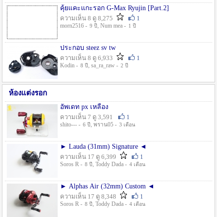
คุ้ยแคะแกะรอก G-Max Ryujin [Part.2]
ความเห็น 8 ดู 8,275
1
morn2516 -
, Num mea -
9 ปี
1 ปี
ประกอบ steez sv tw
ความเห็น 8 ดู 6,933
1
Kodin -
, sa_ra_raw -
8 ปี
2 ปี
ห้องแต่งรอก
อัพเดท px เหลือง
ความเห็น 7 ดู 3,591
1
shito--- -
, พราน05 -
6 ปี
3 เดือน
► Lauda (31mm) Signature ◄
ความเห็น 17 ดู 6,399
1
Soros R -
, Toddy Dada -
8 ปี
4 เดือน
► Alphas Air (32mm) Custom ◄
ความเห็น 17 ดู 8,348
1
Soros R -
, Toddy Dada -
8 ปี
4 เดือน