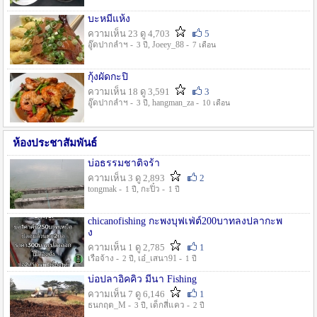
บะหมี่แห้ง
ความเห็น 23 ดู 4,703
5
อู๊ดปากลำฯ -
, Joeey_88 -
3 ปี
7 เดือน
กุ้งผัดกะปิ
ความเห็น 18 ดู 3,591
3
อู๊ดปากลำฯ -
, hangman_za -
3 ปี
10 เดือน
ห้องประชาสัมพันธ์
บ่อธรรมชาติจร้า
ความเห็น 3 ดู 2,893
2
tongmak -
, กะปิ๋ว -
1 ปี
1 ปี
chicanofishing กะพงบุฟเฟ่ต์200บาทลงปลากะพ
ง
ความเห็น 1 ดู 2,785
1
เรือจ้าง -
, เอ๋_เสนา91 -
2 ปี
1 ปี
บ่อปลาอิคคิว มีนา Fishing
ความเห็น 7 ดู 6,146
1
ธนกฤต_M -
, เด็กสี่แคว -
3 ปี
2 ปี