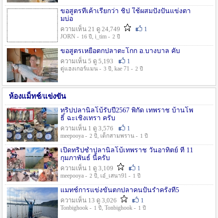
ขอสูตรที่เค้าเรียกว่า ชิป ใช้ผสมปังปั่นแข่งตา
มบ่อ
ความเห็น 21 ดู 24,749
1
JORN -
, i_tim -
16 ปี
2 ปี
ขอสูตรเหยื่อตกปลาตะโกก อ.บางบาล คับ
ความเห็น 5 ดู 5,193
1
ตู่แฮงเกอร์แมน -
, kae 71 -
3 ปี
2 ปี
ห้องแม็ทช์/แข่งขัน
ทริปปลานิลโบ้รับปี2567 พิกัด เทพราช บ้านโพ
ธิ์ ฉะเชิงเทรา ครับ
ความเห็น 1 ดู 3,576
1
meepooya -
, เด็กสามพราน -
2 ปี
1 ปี
เปิดทริปซ้ำปลานิลโบ้เทพราช วันอาทิตย์ ที่ 11
กุมภาพันธ์ นี้ครับ
ความเห็น 1 ดู 3,109
1
meepooya -
, เอ๋_เสนา91 -
2 ปี
1 ปี
แมทช์การแข่งขั้นตกปลาคนปั้นรำครั้งที่5
ความเห็น 13 ดู 3,026
1
Tonbighook -
, Tonbighook -
1 ปี
1 ปี