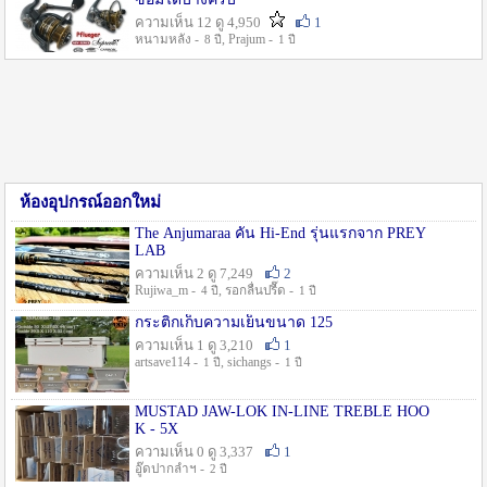
ความเห็น 12 ดู 4,950
1
หนามหลัง -
, Prajum -
8 ปี
1 ปี
ห้องอุปกรณ์ออกใหม่
The Anjumaraa คัน Hi-End รุ่นแรกจาก PREY
LAB
ความเห็น 2 ดู 7,249
2
Rujiwa_m -
, รอกลื่นปรื๊ด -
4 ปี
1 ปี
กระติกเก็บความเย็นขนาด 125
ความเห็น 1 ดู 3,210
1
artsave114 -
, sichangs -
1 ปี
1 ปี
MUSTAD JAW-LOK IN-LINE TREBLE HOO
K - 5X
ความเห็น 0 ดู 3,337
1
อู๊ดปากลำฯ -
2 ปี