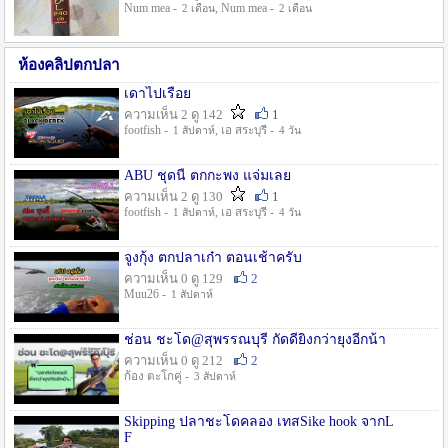
Num mea -
, Num mea -
2 เดือน
2 เดือน
ห้องคลิปตกปลา
เดาไปเรื่อย
ความเห็น 2 ดู 142
1
footfish -
, เอ สระบุรี -
1 สัปดาห์
4 วัน
ABU ชุดนี้ ตกกะพง แจ่มเลย
ความเห็น 2 ดู 130
1
footfish -
, เอ สระบุรี -
1 สัปดาห์
4 วัน
จูงกุ้ง ตกปลาเก๋า ตอนเช้าครับ
ความเห็น 0 ดู 129
2
Muu26 -
1 สัปดาห์
ช่อน ชะโด@สุพรรณบุรี กัดดียิ่งกว่ายุงอีกน้า
ความเห็น 0 ดู 212
2
ก้อง ตะโกคู่ -
3 สัปดาห์
Skipping ปลาชะโดคลอง เทสSike hook จากL
F