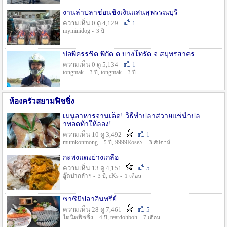
งานล่าปลาช่อนชิงเงินแสนสุพรรณบุรี
ความเห็น 0 ดู 4,129
1
myminidog -
3 ปี
บ่อพี่ครรชิต พิกัด ต.บางโทรัด จ.สมุทรสาคร
ความเห็น 0 ดู 5,134
1
tongmak -
, tongmak -
3 ปี
3 ปี
ห้องครัวสยามฟิชชิ่ง
เมนูอาหารจานเด็ด! วิธีทำปลาสวายแช่น้ำปล
าทอดท้าให้ลอง!
ความเห็น 10 ดู 3,492
1
mumkonmong -
, 9999RoseS -
5 ปี
3 สัปดาห์
กะพงแดงย่างเกลือ
ความเห็น 13 ดู 4,151
5
อู๊ดปากลำฯ -
, eKs -
3 ปี
1 เดือน
ซาซิมิปลาอินทรีย์
ความเห็น 28 ดู 7,461
5
ไต๋นิตฟิชชิ่ง -
, teardohboh -
4 ปี
7 เดือน