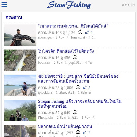
8 ส.ค. 69
กระดาน
"เขาแหลมวันฝนขาด...ก็ยังพอได้มันส์"
ความเห็น 108 ดู 1,126
2
aberenger -
, Tom korat -
2 สัปดาห์
4 วัน
ไมโครจิ้ก ติดกล่องไว้ไม่ผิดหวัง
ความเห็น 16 ดู 456
boonsak -
, pop1013 -
2 สัปดาห์
4 วัน
4lb มหัศจรรย์ : แสมสาร ชื่อนี้ยังมีมนตร์ขลัง
และการจับคันเบ็ดครั้งแรกข
ความเห็น 28 ดู 1,006
5
iplucklure -
, A21 -
1 เดือน
1 สัปดาห์
Stream Fishing แล้วเราจะกลับมาพบกันใหม่ใน
วันที่ทุกคนพร้อม
ความเห็น 57 ดู 649
Phonpicha -
, A21 -
2 สัปดาห์
1 สัปดาห์
ปลากดแม่น้ำน่านกินดุมากคับ
ความเห็น 48 ดู 1,293
2