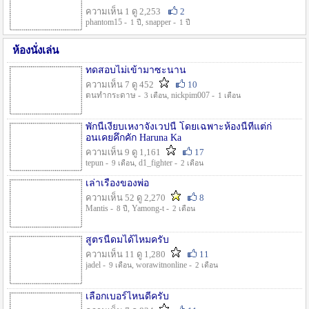
ความเห็น 1 ดู 2,253
2
phantom15 -
, snapper -
1 ปี
1 ปี
ห้องนั่งเล่น
ทดสอบไม่เข้ามาซะนาน
ความเห็น 7 ดู 452
10
ตนทำกระดาษ -
, nickpim007 -
3 เดือน
1 เดือน
พักนี้เงียบเหงาจังเวปนี้ โดยเฉพาะห้องนี้ที่แต่ก่
อนเคยคึกคัก Haruna Ka
ความเห็น 9 ดู 1,161
17
tepun -
, d1_fighter -
9 เดือน
2 เดือน
เล่าเรื่องของพ่อ
ความเห็น 52 ดู 2,270
8
Mantis -
, Yamong-t -
8 ปี
2 เดือน
สูตรนี้ดมได้ไหมครับ
ความเห็น 11 ดู 1,280
11
jadel -
, worawitnonline -
9 เดือน
2 เดือน
เลือกเบอร์ไหนดีครับ