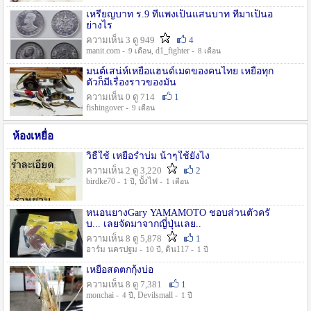
เหรียญบาท ร.9 ที่แพงเป็นแสนบาท ที่มาเป็นอ
ย่างไร
ความเห็น 3 ดู 949
4
manit.com -
, d1_fighter -
9 เดือน
8 เดือน
มนต์เสน่ห์เหยื่อแฮนด์เมดของคนไทย เหยื่อทุก
ตัวก็มีเรื่องราวของมัน
ความเห็น 0 ดู 714
1
fishingover -
9 เดือน
ห้องเหยื่อ
วิธืใช้ เหยื่อรำบ่ม น้าๆใช้ยังไง
ความเห็น 2 ดู 3,220
2
birdke70 -
, บั้งไฟ -
1 ปี
1 เดือน
หนอนยางGary YAMAMOTO ชอบส่วนตัวครั
บ... เลยจัดมาจากญี่ปุ่นเลย..
ความเห็น 8 ดู 5,878
1
อาร์ม นครปฐม -
, ดิน117 -
10 ปี
1 ปี
เหยื่อสดตกกุ้งบ่อ
ความเห็น 8 ดู 7,381
1
monchai -
, Devilsmall -
4 ปี
1 ปี