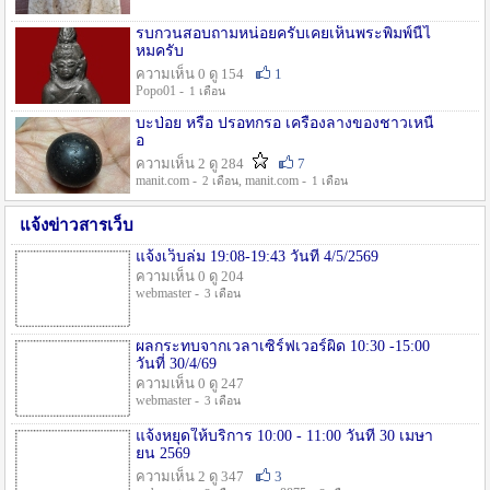
รบกวนสอบถามหน่อยครับเคยเห็นพระพิมพ์นี้ไ
หมครับ
ความเห็น 0 ดู 154
1
Popo01 -
1 เดือน
บะป่อย หรือ ปรอทกรอ เครื่องลางของชาวเหนื
อ
ความเห็น 2 ดู 284
7
manit.com -
, manit.com -
2 เดือน
1 เดือน
แจ้งข่าวสารเว็บ
แจ้งเว็บล่ม 19:08-19:43 วันที่ 4/5/2569
ความเห็น 0 ดู 204
webmaster -
3 เดือน
ผลกระทบจากเวลาเซิร์ฟเวอร์ผิด 10:30 -15:00
วันที่ 30/4/69
ความเห็น 0 ดู 247
webmaster -
3 เดือน
แจ้งหยุดให้บริการ 10:00 - 11:00 วันที่ 30 เมษา
ยน 2569
ความเห็น 2 ดู 347
3