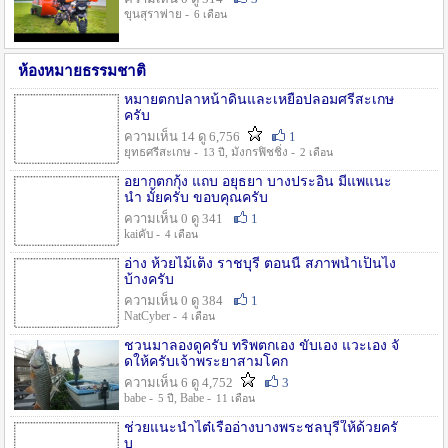
ขุนสุราพ่าย -
6 เดือน
ห้องหมายธรรมชาติ
หมายตกปลาหน้าดินและเหยื่อปลอมศรีสะเกษ
ครับ
ความเห็น 14 ดู 6,756
1
ยุทธศรีสะเกษ -
, มังกรฟิชชิ่ง -
13 ปี
2 เดือน
อยากตกกุ้ง แถบ อยุธยา บางประอิน มีแพแนะ
นำ มั้ยครับ ขอบคุณครับ
ความเห็น 0 ดู 341
1
kaiคับ -
4 เดือน
อ่าง ห้วยไม้เต็ง ราชบุรี ตอนนี้ สภาพน้ำเป็นไง
บ้างครับ
ความเห็น 0 ดู 384
1
NatCyber -
4 เดือน
ชวนมาลองดูครับ ทริพตกเอง ขับเอง แวะเอง จั
ดให้ครับเจ้าพระยาสามโคก
ความเห็น 6 ดู 4,752
3
babe -
, Babe -
5 ปี
11 เดือน
ช่วยแนะนำไต๋เรืออ่างบางพระชลบุรีให้ด้วยครั
บ