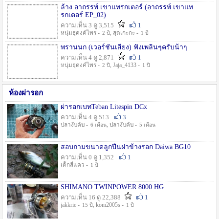
ล้าง อาถรรพ์ เขาแทรกเตอร์ (อาถรรพ์ เขาแท
รกเตอร์ EP_02)
ความเห็น 3 ดู 3,515
1
หนุ่มธุดงค์ไพร -
, สุดเกะกะ -
2 ปี
1 ปี
พรานนก (เวอร์ชั่นเสียง) ฟังเพลินๆครับน้าๆ
ความเห็น 4 ดู 2,871
1
หนุ่มธุดงค์ไพร -
, Jaja_4133 -
2 ปี
1 ปี
ห้องผ่ารอก
ผ่ารอกเบทTeban Litespin DCx
ความเห็น 4 ดู 513
3
ปลางับคับ -
, ปลางับคับ -
6 เดือน
5 เดือน
สอบถามขนาดลูกปืนฝาข้างรอก Daiwa BG10
ความเห็น 0 ดู 1,352
1
เด็กสี่แคว -
1 ปี
SHIMANO TWINPOWER 8000 HG
ความเห็น 16 ดู 22,388
1
jakkrie -
, kom2005s -
15 ปี
1 ปี