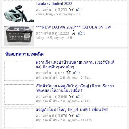
Tatula sv limited 2022
ความเห็น 1 ดู 5,233
1
khong_beng -
, naynoy -
5 ปี
2 ปี
***NEW DAIWA 2020*** TATULA SV TW
ความเห็น 9 ดู 12,223
1
hakky -
, naynoy -
6 ปี
2 ปี
ห้องบทความ/เทคนิค
พรานผึ้ง แห่งป่าบ้านปลายนาสวน (เวอร์ชั่นเสี
ยง) ฟังเพลินๆครับน้าๆ
ความเห็น 1 ดู 673
2
หนุ่มธุดงค์ไพร -
, By_toto -
2 ปี
2 เดือน
เปิดตัวนิยาย ผจญภัยในป่าใหญ่ (นิยายเรื่องยา
วที่เคยลงให้อ่านในเวปนี้ครั
ความเห็น 1 ดู 2,040
1
หนุ่มธุดงค์ไพร -
, By_toto -
2 ปี
4 เดือน
ผจญภัยในป่าใหญ่ EP_01 บทที่ 1 เพื่อนไพร
ความเห็น 6 ดู 3,676
1
หนุ่มธุดงค์ไพร -
, By_toto -
2 ปี
11 เดือน