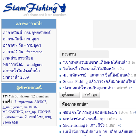
สภาพอากาศน้ำ
อากาศวันนี้- กรมอุทกศาสตร์
อากาศวันนี้- กรมอุตุฯ
อากาศ 7 วัน - กรมอุตุฯ
อากาศ 7 วัน - freemeteo
กระดาน
ภาพถ่ายดาวเทียม
"เขาแหลมวันฝนขาด...ก็ยังพอได้มันส์"
3 วัน
พยากรณ์ลม - windguru
ไมโครจิ้ก ติดกล่องไว้ไม่ผิดหวัง
3 วัน
สภาพน้ำในอ่างเก็บน้ำ
4lb มหัศจรรย์ : แสมสาร ชื่อนี้ยังมีมนตร์
1 สัปดาห์
มาตราน้ำ 2569
Stream Fishing แล้วเราจะกลับมาพบกันใหม่
ผู้เข้าชมขณะนี้
ปลากดแม่น้ำน่านกินดุมากคับ
1 สัปดาห์
+2
ดูทั้งหมด...
ส่งข้อมูล
จำนวน:
55 visitors, 12 members
รายชื่อ:
7-impression
,
AR/DC7
,
ห้องภาพตกปลา
g_unit
,
jarinth
,
kai10107
,
MR.CASTING
,
non_np
,
TOON45
,
ช่อน ชะโด กระสูบ ก่อนฝนจะมา
1 สัปดาห์
+
กฤตfisherman
,
จักรพงศ์ ไชย
,
บาบู
,
ตกปลาช่อนด้วยเหยื่อ Aji
1 เดือน
+6
ยางมะตอย
Shore fishing @เกาะสีชัง
1 เดือน
+5
แม่น้ำน้อยวันที่ปลาหายาก...เกือบหลับแต่ก
2 เ