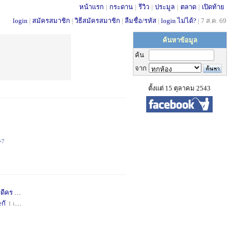
หน้าแรก
|
กระดาน
|
รีวิว
|
ประมูล
|
ตลาด
|
เปิดท้าย
login
|
สมัครสมาชิก
|
วิธีสมัครสมาชิก
|
ลืมชื่อ/รหัส
|
login ไม่ได้?
|
7 ส.ค. 69
ค้นหาข้อมูล
ค้น
จาก
ตั้งแต่ 15 ตุลาคม 2543
+7
่ดีคร
1 เดือน
+1
กั
1 เดือน
+1