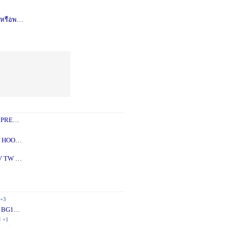
รือพอซ
1 ปี
+1
 PREY
1 ปี
+2
 - 5X
2 ปี
+1
V TW
2 ปี
+1
+3
 BG10
1 ปี
+1
ี
+1