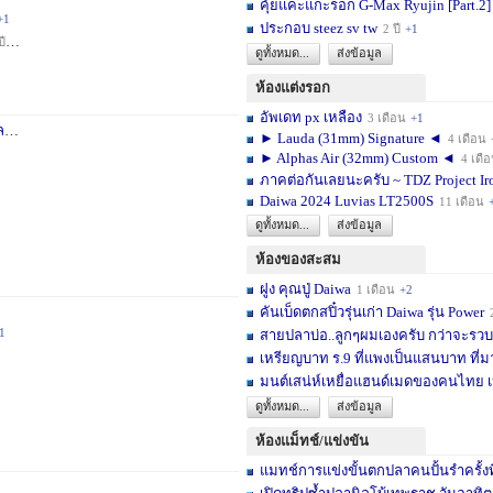
คุ้ยแคะแกะรอก G-Max Ryujin [Part.2]
+1
ประกอบ steez sv tw
2 ปี
+1
ปี
+1
ดูทั้งหมด...
ส่งข้อมูล
ห้องแต่งรอก
อัพเดท px เหลือง
3 เดือน
+1
า
3 สัปดาห์
+1
► Lauda (31mm) Signature ◄
4 เดือน
► Alphas Air (32mm) Custom ◄
4 เดื
ภาคต่อกันเลยนะครับ ~ TDZ Project Ir
Daiwa 2024 Luvias LT2500S
11 เดือน
ดูทั้งหมด...
ส่งข้อมูล
ห้องของสะสม
ฝูง คุณปู่ Daiwa
1 เดือน
+2
คันเบ็ดตกสปิ๋วรุ่นเก่า Daiwa รุ่น Power
1
สายปลาบ่อ..ลูกๆผมเองครับ กว่าจะรวบร
เหรียญบาท ร.9 ที่แพงเป็นแสนบาท ที่ม
มนต์เสน่ห์เหยื่อแฮนด์เมดของคนไทย เ
ดูทั้งหมด...
ส่งข้อมูล
ห้องแม็ทช์/แข่งขัน
แมทช์การแข่งขั้นตกปลาคนปั้นรำครั้งท