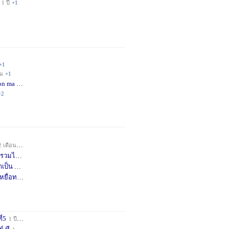
1 ปี
+1
+1
อน
+1
on ma
4 เดือน
+2
+2
2 เดือน
+1
วมได้
7 เดือน
+3
าเป็น
8 เดือน
+4
หยื่อท
9 เดือน
+1
ี่5
1 ปี
+1