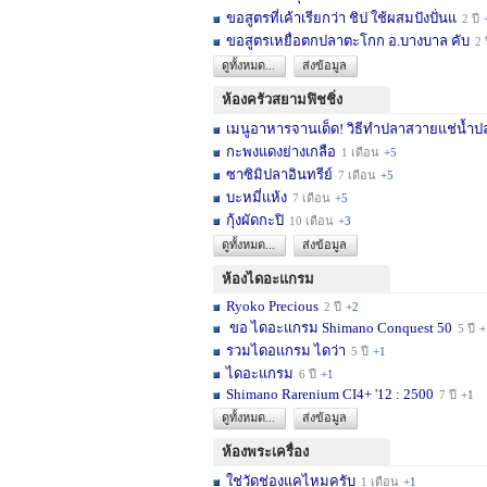
ขอสูตรที่เค้าเรียกว่า ชิป ใช้ผสมปังปั่นแ
2 ปี
ขอสูตรเหยื่อตกปลาตะโกก อ.บางบาล คับ
2 
ดูทั้งหมด...
ส่งข้อมูล
ห้องครัวสยามฟิชชิ่ง
เมนูอาหารจานเด็ด! วิธีทำปลาสวายแช่น้ำปล
กะพงแดงย่างเกลือ
1 เดือน
+5
ซาซิมิปลาอินทรีย์
7 เดือน
+5
บะหมี่แห้ง
7 เดือน
+5
กุ้งผัดกะปิ
10 เดือน
+3
ดูทั้งหมด...
ส่งข้อมูล
ห้องไดอะแกรม
Ryoko Precious
2 ปี
+2
ขอ ไดอะแกรม Shimano Conquest 50
5 ปี
+
รวมไดอแกรม ไดว่า
5 ปี
+1
ไดอะแกรม
6 ปี
+1
Shimano Rarenium CI4+ '12 : 2500
7 ปี
+1
ดูทั้งหมด...
ส่งข้อมูล
ห้องพระเครื่อง
ใช่วัดช่องแคไหมครับ
1 เดือน
+1