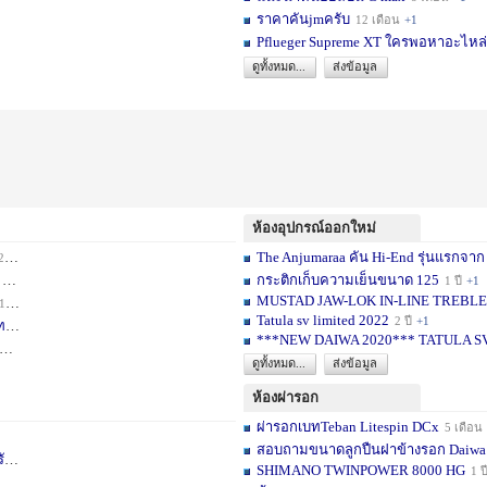
ราคาคันjmครับ
12 เดือน
+1
Pflueger Supreme XT ใครพอหาอะไหล่ห
ดูทั้งหมด...
ส่งข้อมูล
ห้องอุปกรณ์ออกใหม่
The Anjumaraa คัน Hi-End รุ่นแรกจาก
เดือน
+2
กระติกเก็บความเย็นขนาด 125
อน
+1
1 ปี
+1
MUSTAD JAW-LOK IN-LINE TREBLE HOOK
1 เดือน
+1
Tatula sv limited 2022
2 ปี
+1
ท
1 ปี
+1
***NEW DAIWA 2020*** TATULA S
+1
ดูทั้งหมด...
ส่งข้อมูล
ห้องผ่ารอก
ผ่ารอกเบทTeban Litespin DCx
5 เดือน
สอบถามขนาดลูกปืนฝาข้างรอก Daiwa
เ
1 ปี
+1
SHIMANO TWINPOWER 8000 HG
1 ป