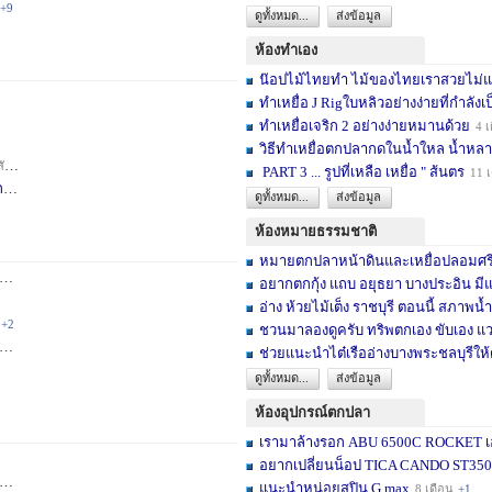
+9
ดูทั้งหมด...
ส่งข้อมูล
ห้องทำเอง
น๊อปไม้ไทยทำ ไม้ของไทยเราสวยไม่แพ้ต
ทำเหยื่อ J Rigใบหลิวอย่างง่ายที่กำลังเป
ทำเหยื่อเจริก 2 อย่างง่ายหมานด้วย
4 เ
วิธีทำเหยื่อตกปลากดในน้ำใหล น้ำหลา
าห์
+2
PART 3 ... รูปที่เหลือ เหยื่อ " ส้นตร
11 
F
3 สัปดาห์
ดูทั้งหมด...
ส่งข้อมูล
ห้องหมายธรรมชาติ
หมายตกปลาหน้าดินและเหยื่อปลอมศรีสะเ
3 เดือน
+2
อยากตกกุ้ง แถบ อยุธยา บางประอิน มีแ
อ่าง ห้วยไม้เต็ง ราชบุรี ตอนนี้ สภาพน้ำ
+2
ชวนมาลองดูครับ ทริพตกเอง ขับเอง แวะ
6 เดือน
+3
ช่วยแนะนำไต๋เรืออ่างบางพระชลบุรีให้
ดูทั้งหมด...
ส่งข้อมูล
ห้องอุปกรณ์ตกปลา
เรามาล้างรอก ABU 6500C ROCKET เอง
อยากเปลี่ยนน็อป TICA CANDO ST3500 ข
+17
แนะนำหน่อยสปิน G max
8 เดือน
+1