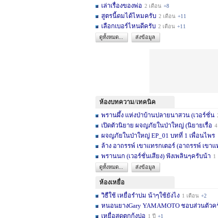
เล่าเรื่องของพ่อ
2 เดือน
+8
สูตรนี้ดมได้ไหมครับ
2 เดือน
+11
เลือกเบอร์ไหนดีครับ
2 เดือน
+11
ดูทั้งหมด...
ส่งข้อมูล
ห้องบทความ/เทคนิค
พรานผึ้ง แห่งป่าบ้านปลายนาสวน (เวอร์ชั่น
2 
เปิดตัวนิยาย ผจญภัยในป่าใหญ่ (นิยายเรื่อ
4 เดื
ผจญภัยในป่าใหญ่ EP_01 บทที่ 1 เพื่อนไพร
1
ล้าง อาถรรพ์ เขาแทรกเตอร์ (อาถรรพ์ เขาแ
พรานนก (เวอร์ชั่นเสียง) ฟังเพลินๆครับน้า
1 ปี
ดูทั้งหมด...
ส่งข้อมูล
ห้องเหยื่อ
วิธืใช้ เหยื่อรำบ่ม น้าๆใช้ยังไง
1 เดือน
+2
หนอนยางGary YAMAMOTO ชอบส่วนตัวครับ... 
เหยื่อสดตกกุ้งบ่อ
1 ปี
+1