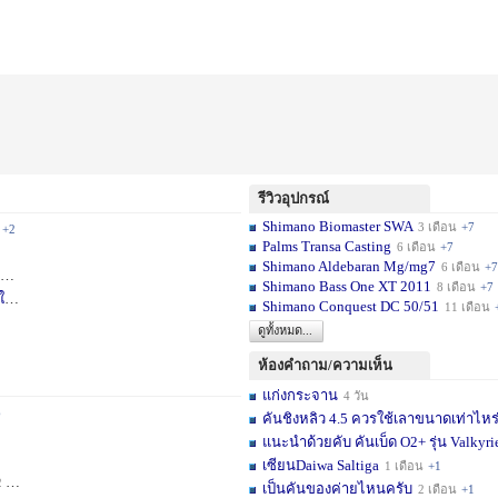
รีวิวอุปกรณ์
Shimano Biomaster SWA
3 เดือน
+7
+2
Palms Transa Casting
6 เดือน
+7
Shimano Aldebaran Mg/mg7
6 เดือน
+7
+5
Shimano Bass One XT 2011
8 เดือน
+7
ใ
1 สัปดาห์
Shimano Conquest DC 50/51
11 เดือน
ดูทั้งหมด...
ห้องคำถาม/ความเห็น
แก่งกระจาน
4 วัน
6
คันชิงหลิว 4.5 ควรใช้เลาขนาดเท่าไหร
แนะนำด้วยคับ คันเบ็ด O2+ รุ่น Valkyrie
เซียนDaiwa Saltiga
1 เดือน
+1
ดือน
+11
เป็นคันของค่ายไหนครับ
2 เดือน
+1