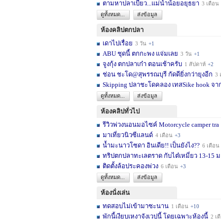
ตามหาปลาเบี้ยว...แม่น้ำน้อยอยุธยา
3 เดือน
ดูทั้งหมด...
ส่งข้อมูล
ห้องคลิปตกปลา
เดาไปเรื่อย
3 วัน
+1
ABU ชุดนี้ ตกกะพง แจ่มเลย
3 วัน
+1
จูงกุ้ง ตกปลาเก๋า ตอนเช้าครับ
1 สัปดาห์
+2
ช่อน ชะโด@สุพรรณบุรี กัดดียิ่งกว่ายุงอีก
3 สัปด
Skipping ปลาชะโดคลอง เทสSike hook จากL
ดูทั้งหมด...
ส่งข้อมูล
ห้องคลิปทั่วไป
รีวิวพ่วงนอนมอไซค์ Motorcycle camper tra
มาเที่ยวนิวซีแลนด์
4 เดือน
+3
น้ำมะนาวโซดา อินเดีย!! เป็นยังไง??
6 เดือน
ทริปตกปลาทะเลตราด กับไต๋เหมี่ยว 13-15 มก
ติดตั้งล้อประคองพ่วง
6 เดือน
+3
ดูทั้งหมด...
ส่งข้อมูล
ห้องนั่งเล่น
ทดสอบไม่เข้ามาซะนาน
1 เดือน
+10
พักนี้เงียบเหงาจังเวปนี้ โดยเฉพาะห้องนี้
2 เดือน