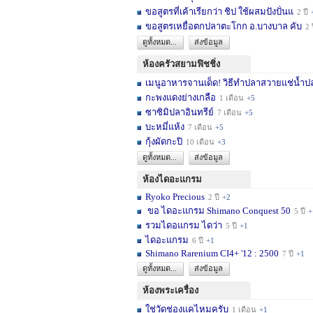
ขอสูตรที่เค้าเรียกว่า ชิป ใช้ผสมปังปั่นแ
2 ปี
ขอสูตรเหยื่อตกปลาตะโกก อ.บางบาล คับ
2 
ดูทั้งหมด...
ส่งข้อมูล
ห้องครัวสยามฟิชชิ่ง
เมนูอาหารจานเด็ด! วิธีทำปลาสวายแช่น้ำปล
กะพงแดงย่างเกลือ
1 เดือน
+5
ซาซิมิปลาอินทรีย์
7 เดือน
+5
บะหมี่แห้ง
7 เดือน
+5
กุ้งผัดกะปิ
10 เดือน
+3
ดูทั้งหมด...
ส่งข้อมูล
ห้องไดอะแกรม
Ryoko Precious
2 ปี
+2
ขอ ไดอะแกรม Shimano Conquest 50
5 ปี
+
รวมไดอแกรม ไดว่า
5 ปี
+1
ไดอะแกรม
6 ปี
+1
Shimano Rarenium CI4+ '12 : 2500
7 ปี
+1
ดูทั้งหมด...
ส่งข้อมูล
ห้องพระเครื่อง
ใช่วัดช่องแคไหมครับ
1 เดือน
+1