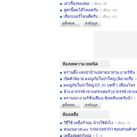
เล่าเรื่องของพ่อ
2 เดือน
+8
สูตรนี้ดมได้ไหมครับ
2 เดือน
+11
เลือกเบอร์ไหนดีครับ
2 เดือน
+11
ดูทั้งหมด...
ส่งข้อมูล
ห้องบทความ/เทคนิค
พรานผึ้ง แห่งป่าบ้านปลายนาสวน (เวอร์ชั่น
2 
เปิดตัวนิยาย ผจญภัยในป่าใหญ่ (นิยายเรื่อ
4 เดื
ผจญภัยในป่าใหญ่ EP_01 บทที่ 1 เพื่อนไพร
1
ล้าง อาถรรพ์ เขาแทรกเตอร์ (อาถรรพ์ เขาแ
พรานนก (เวอร์ชั่นเสียง) ฟังเพลินๆครับน้า
1 ปี
ดูทั้งหมด...
ส่งข้อมูล
ห้องเหยื่อ
วิธืใช้ เหยื่อรำบ่ม น้าๆใช้ยังไง
1 เดือน
+2
หนอนยางGary YAMAMOTO ชอบส่วนตัวครับ... 
เหยื่อสดตกกุ้งบ่อ
1 ปี
+1