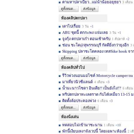
ตามหาปลาเบี้ยว...แม่น้ำน้อยอยุธยา
3 เดือน
ดูทั้งหมด...
ส่งข้อมูล
ห้องคลิปตกปลา
เดาไปเรื่อย
3 วัน
+1
ABU ชุดนี้ ตกกะพง แจ่มเลย
3 วัน
+1
จูงกุ้ง ตกปลาเก๋า ตอนเช้าครับ
1 สัปดาห์
+2
ช่อน ชะโด@สุพรรณบุรี กัดดียิ่งกว่ายุงอีก
3 สัปด
Skipping ปลาชะโดคลอง เทสSike hook จากL
ดูทั้งหมด...
ส่งข้อมูล
ห้องคลิปทั่วไป
รีวิวพ่วงนอนมอไซค์ Motorcycle camper tra
มาเที่ยวนิวซีแลนด์
4 เดือน
+3
น้ำมะนาวโซดา อินเดีย!! เป็นยังไง??
6 เดือน
ทริปตกปลาทะเลตราด กับไต๋เหมี่ยว 13-15 มก
ติดตั้งล้อประคองพ่วง
6 เดือน
+3
ดูทั้งหมด...
ส่งข้อมูล
ห้องนั่งเล่น
ทดสอบไม่เข้ามาซะนาน
1 เดือน
+10
พักนี้เงียบเหงาจังเวปนี้ โดยเฉพาะห้องนี้
2 เดือน