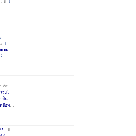
1 ปี
+1
+1
อน
+1
on ma
4 เดือน
+2
+2
2 เดือน
+1
วมได้
7 เดือน
+3
าเป็น
8 เดือน
+4
หยื่อท
9 เดือน
+1
ี่5
1 ปี
+1