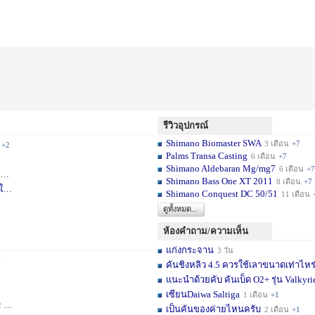
รีวิวอุปกรณ์
Shimano Biomaster SWA
3 เดือน
+7
+2
Palms Transa Casting
6 เดือน
+7
Shimano Aldebaran Mg/mg7
6 เดือน
+7
+5
Shimano Bass One XT 2011
8 เดือน
+7
ใ
1 สัปดาห์
Shimano Conquest DC 50/51
11 เดือน
ดูทั้งหมด...
ห้องคำถาม/ความเห็น
แก่งกระจาน
3 วัน
6
คันชิงหลิว 4.5 ควรใช้เลาขนาดเท่าไหร
แนะนำด้วยคับ คันเบ็ด O2+ รุ่น Valkyrie
เซียนDaiwa Saltiga
1 เดือน
+1
ดือน
+11
เป็นคันของค่ายไหนครับ
2 เดือน
+1