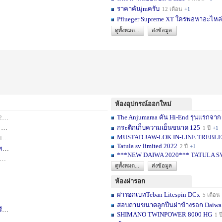
ราคาคันjmครับ
12 เดือน
+1
Pflueger Supreme XT ใครพอหาอะไหล่ห
ดูทั้งหมด...
ส่งข้อมูล
ห้องอุปกรณ์ออกใหม่
The Anjumaraa คัน Hi-End รุ่นแรกจาก
เดือน
+2
กระติกเก็บความเย็นขนาด 125
อน
+1
1 ปี
+1
MUSTAD JAW-LOK IN-LINE TREBLE HOOK
1 เดือน
+1
Tatula sv limited 2022
2 ปี
+1
ท
1 ปี
+1
***NEW DAIWA 2020*** TATULA S
+1
ดูทั้งหมด...
ส่งข้อมูล
ห้องผ่ารอก
ผ่ารอกเบทTeban Litespin DCx
5 เดือน
สอบถามขนาดลูกปืนฝาข้างรอก Daiwa
เ
1 ปี
+1
SHIMANO TWINPOWER 8000 HG
1 ป