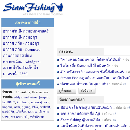
สภาพอากาศน้ำ
อากาศวันนี้- กรมอุทกศาสตร์
อากาศวันนี้- กรมอุตุฯ
อากาศ 7 วัน - กรมอุตุฯ
อากาศ 7 วัน - freemeteo
กระดาน
ภาพถ่ายดาวเทียม
"เขาแหลมวันฝนขาด...ก็ยังพอได้มันส์"
3 วัน
พยากรณ์ลม - windguru
ไมโครจิ้ก ติดกล่องไว้ไม่ผิดหวัง
3 วัน
สภาพน้ำในอ่างเก็บน้ำ
4lb มหัศจรรย์ : แสมสาร ชื่อนี้ยังมีมนตร์
1 สัปดาห์
มาตราน้ำ 2569
Stream Fishing แล้วเราจะกลับมาพบกันใหม่
ผู้เข้าชมขณะนี้
ปลากดแม่น้ำน่านกินดุมากคับ
1 สัปดาห์
+2
ดูทั้งหมด...
ส่งข้อมูล
จำนวน:
113 visitors, 16 members
รายชื่อ:
addysound
,
etaoa
,
joaquin
,
ห้องภาพตกปลา
kai10107
,
krit boon
,
moowajirawit
,
nopone
,
oam
,
p.jung
,
PEX
,
scale60
,
ช่อน ชะโด กระสูบ ก่อนฝนจะมา
1 สัปดาห์
+
tass0070
,
แก็งหื่อบางบอน
,
เจ้าชาย
ตกปลาช่อนด้วยเหยื่อ Aji
1 เดือน
+5
มาร0
,
พชนารถ ชำ
,
หลิวพิฆาต
Shore fishing @เกาะสีชัง
1 เดือน
+5
แม่น้ำน้อยวันที่ปลาหายาก...เกือบหลับแต่ก
2 เ