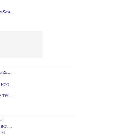
รือพอซ
1 ปี
+1
 PREY
1 ปี
+2
 - 5X
2 ปี
+1
V TW
2 ปี
+1
+3
 BG10
1 ปี
+1
ี
+1