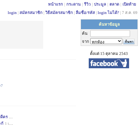
หน้าแรก
|
กระดาน
|
รีวิว
|
ประมูล
|
ตลาด
|
เปิดท้าย
login
|
สมัครสมาชิก
|
วิธีสมัครสมาชิก
|
ลืมชื่อ/รหัส
|
login ไม่ได้?
|
7 ส.ค. 69
ค้นหาข้อมูล
ค้น
จาก
ตั้งแต่ 15 ตุลาคม 2543
+7
่ดีคร
1 เดือน
+1
กั
1 เดือน
+1