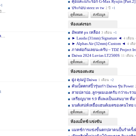
คุ้ยแคะแกะรอก G-Max Ryujin [Part.2]
+1
ประกอบ steez sv tw
2 ปี
+1
ปี
+1
ดูทั้งหมด...
ส่งข้อมูล
ห้องแต่งรอก
อัพเดท px เหลือง
3 เดือน
+1
า
3 สัปดาห์
+1
► Lauda (31mm) Signature ◄
4 เดือน
► Alphas Air (32mm) Custom ◄
4 เดื
ภาคต่อกันเลยนะครับ ~ TDZ Project Ir
Daiwa 2024 Luvias LT2500S
11 เดือน
ดูทั้งหมด...
ส่งข้อมูล
ห้องของสะสม
ฝูง คุณปู่ Daiwa
1 เดือน
+2
คันเบ็ดตกสปิ๋วรุ่นเก่า Daiwa รุ่น Power
1
สายปลาบ่อ..ลูกๆผมเองครับ กว่าจะรวบร
เหรียญบาท ร.9 ที่แพงเป็นแสนบาท ที่ม
มนต์เสน่ห์เหยื่อแฮนด์เมดของคนไทย เ
ดูทั้งหมด...
ส่งข้อมูล
ห้องแม็ทช์/แข่งขัน
แมทช์การแข่งขั้นตกปลาคนปั้นรำครั้งท