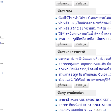
+9
ดูทั้งหมด...
ส่งข้อมูล
ห้องทำเอง
น๊อปไม้ไทยทำ ไม้ของไทยเราสวยไม่แพ้ต
ทำเหยื่อ J Rigใบหลิวอย่างง่ายที่กำลังเป
ทำเหยื่อเจริก 2 อย่างง่ายหมานด้วย
4 เ
วิธีทำเหยื่อตกปลากดในน้ำใหล น้ำหลา
าห์
+2
PART 3 ... รูปที่เหลือ เหยื่อ " ส้นตร
11 
F
3 สัปดาห์
ดูทั้งหมด...
ส่งข้อมูล
ห้องหมายธรรมชาติ
หมายตกปลาหน้าดินและเหยื่อปลอมศรีสะเ
3 เดือน
+2
อยากตกกุ้ง แถบ อยุธยา บางประอิน มีแ
อ่าง ห้วยไม้เต็ง ราชบุรี ตอนนี้ สภาพน้ำ
+2
ชวนมาลองดูครับ ทริพตกเอง ขับเอง แวะ
6 เดือน
+3
ช่วยแนะนำไต๋เรืออ่างบางพระชลบุรีให้
ดูทั้งหมด...
ส่งข้อมูล
ห้องอุปกรณ์ตกปลา
เรามาล้างรอก ABU 6500C ROCKET เอง
อยากเปลี่ยนน็อป TICA CANDO ST3500 ข
+17
แนะนำหน่อยสปิน G max
8 เดือน
+1