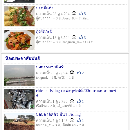
บะหมี่แห้ง
ความเห็น 23 ดู 4,704
5
อู๊ดปากลำฯ -
, Joeey_88 -
3 ปี
7 เดือน
กุ้งผัดกะปิ
ความเห็น 18 ดู 3,594
3
อู๊ดปากลำฯ -
, hangman_za -
3 ปี
11 เดือน
ห้องประชาสัมพันธ์
บ่อธรรมชาติจร้า
ความเห็น 3 ดู 2,894
2
tongmak -
, กะปิ๋ว -
1 ปี
1 ปี
chicanofishing กะพงบุฟเฟ่ต์200บาทลงปลากะพ
ง
ความเห็น 1 ดู 2,790
1
เรือจ้าง -
, เอ๋_เสนา91 -
2 ปี
1 ปี
บ่อปลาอิคคิว มีนา Fishing
ความเห็น 7 ดู 6,148
1
ธนกฤต_M -
, เด็กสี่แคว -
3 ปี
2 ปี