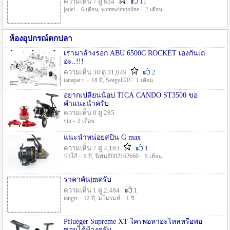
ความเห็น 7 ดู 834
11
jadel -
, worawitnonline -
6 เดือน
2 เดือน
ห้องอุปกรณ์ตกปลา
เรามาล้างรอก ABU 6500C ROCKET เองกันเถ
อะ..!!!
ความเห็น 30 ดู 31,049
2
tanapat t. -
, Seagull20 -
18 ปี
1 เดือน
อยากเปลี่ยนน็อป TICA CANDO ST3500 ขอ
คำแนะนำครับ
ความเห็น 0 ดู 285
vin -
3 เดือน
แนะนำหน่อยสปิน G max
ความเห็น 7 ดู 4,193
1
ป๋าโก้ -
, นิพนธ์082162660 -
9 ปี
9 เดือน
ราคาคันjmครับ
ความเห็น 1 ดู 2,484
1
tangtr -
, มโนรมย์ -
12 ปี
1 ปี
Pflueger Supreme XT ใครพอหาอะไหล่หรือพอ
ซ่อมได้บ้างครับ