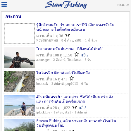
9 ส.ค. 69
กระดาน
รู้สึกใหมครับ ว่า สยามเราปีนี้ เงียบเหงาจังใน
หน้าตลาดไม่คึกคักเหมือนเม
ความเห็น 1 ดู 36
พงษ์สยามพุทธ -
, slt01 -
8 ชั่วโมง
1 ชั่วโมง
"เขาแหลมวันฝนขาด...ก็ยังพอได้มันส์"
ความเห็น 108 ดู 1,150
2
aberenger -
, Tom korat -
2 สัปดาห์
5 วัน
ไมโครจิ้ก ติดกล่องไว้ไม่ผิดหวัง
ความเห็น 16 ดู 471
boonsak -
, pop1013 -
2 สัปดาห์
6 วัน
4lb มหัศจรรย์ : แสมสาร ชื่อนี้ยังมีมนตร์ขลัง
และการจับคันเบ็ดครั้งแรกข
ความเห็น 28 ดู 1,022
5
iplucklure -
, A21 -
1 เดือน
1 สัปดาห์
Stream Fishing แล้วเราจะกลับมาพบกันใหม่ใน
วันที่ทุกคนพร้อม