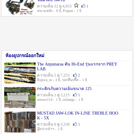
ความเห็น 12 ดู 4,955
1
หนามหลัง -
, Prajum -
8 ปี
1 ปี
ห้องอุปกรณ์ออกใหม่
The Anjumaraa คัน Hi-End รุ่นแรกจาก PREY
LAB
ความเห็น 2 ดู 7,253
2
Rujiwa_m -
, รอกลื่นปรื๊ด -
4 ปี
1 ปี
กระติกเก็บความเย็นขนาด 125
ความเห็น 1 ดู 3,215
1
artsave114 -
, sichangs -
1 ปี
1 ปี
MUSTAD JAW-LOK IN-LINE TREBLE HOO
K - 5X
ความเห็น 0 ดู 3,338
1
อู๊ดปากลำฯ -
2 ปี