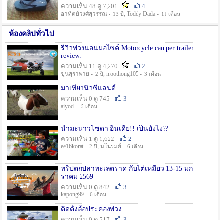
ความเห็น 48 ดู 7,201
4
อาทิตย์วงศ์สุวรรณ -
, Toddy Dada -
13 ปี
11 เดือน
ห้องคลิปทั่วไป
รีวิวพ่วงนอนมอไซค์ Motorcycle camper trailer
review.
ความเห็น 11 ดู 4,270
2
ขุนสุราพ่าย -
, moothong105 -
2 ปี
3 เดือน
มาเที่ยวนิวซีแลนด์
ความเห็น 0 ดู 745
3
aiyod. -
5 เดือน
น้ำมะนาวโซดา อินเดีย!! เป็นยังไง??
ความเห็น 1 ดู 1,622
2
ee16korat -
, มโนรมย์ -
2 ปี
6 เดือน
ทริปตกปลาทะเลตราด กับไต๋เหมี่ยว 13-15 มก
ราคม 2569
ความเห็น 0 ดู 842
3
kapong99 -
6 เดือน
ติดตั้งล้อประคองพ่วง
ความเห็น 0 ดู 517
3