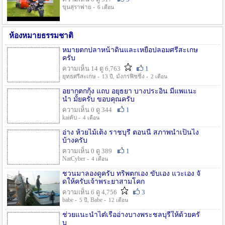
ขุนสุราพ่าย -
6 เดือน
ห้องหมายธรรมชาติ
หมายตกปลาหน้าดินและเหยื่อปลอมศรีสะเกษ
ครับ
ความเห็น 14 ดู 6,763
1
ยุทธศรีสะเกษ -
, มังกรฟิชชิ่ง -
13 ปี
2 เดือน
อยากตกกุ้ง แถบ อยุธยา บางประอิน มีแพแนะ
นำ มั้ยครับ ขอบคุณครับ
ความเห็น 0 ดู 344
1
kaiคับ -
4 เดือน
อ่าง ห้วยไม้เต็ง ราชบุรี ตอนนี้ สภาพน้ำเป็นไง
บ้างครับ
ความเห็น 0 ดู 389
1
NatCyber -
4 เดือน
ชวนมาลองดูครับ ทริพตกเอง ขับเอง แวะเอง จั
ดให้ครับเจ้าพระยาสามโคก
ความเห็น 6 ดู 4,756
3
babe -
, Babe -
5 ปี
12 เดือน
ช่วยแนะนำไต๋เรืออ่างบางพระชลบุรีให้ด้วยครั
บ