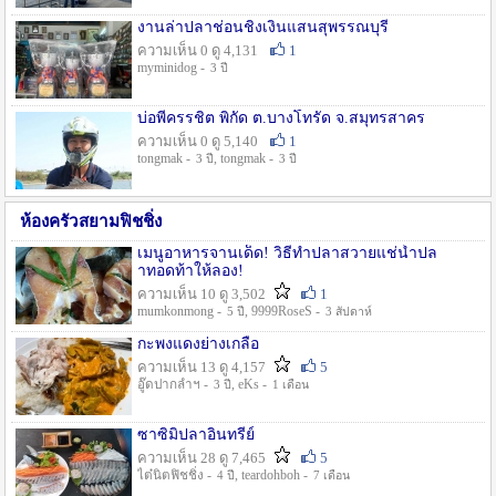
งานล่าปลาช่อนชิงเงินแสนสุพรรณบุรี
ความเห็น 0 ดู 4,131
1
myminidog -
3 ปี
บ่อพี่ครรชิต พิกัด ต.บางโทรัด จ.สมุทรสาคร
ความเห็น 0 ดู 5,140
1
tongmak -
, tongmak -
3 ปี
3 ปี
ห้องครัวสยามฟิชชิ่ง
เมนูอาหารจานเด็ด! วิธีทำปลาสวายแช่น้ำปล
าทอดท้าให้ลอง!
ความเห็น 10 ดู 3,502
1
mumkonmong -
, 9999RoseS -
5 ปี
3 สัปดาห์
กะพงแดงย่างเกลือ
ความเห็น 13 ดู 4,157
5
อู๊ดปากลำฯ -
, eKs -
3 ปี
1 เดือน
ซาซิมิปลาอินทรีย์
ความเห็น 28 ดู 7,465
5
ไต๋นิตฟิชชิ่ง -
, teardohboh -
4 ปี
7 เดือน