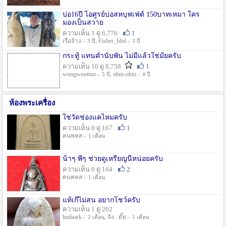
บ่อ16ปี ไอศูรย์บ่อสหบุฟเฟ่ต์ 150บาทเหมา ใคร
มองเป็นสวาย
ความเห็น 1 ดู 6,776
1
เรือจ้าง -
, Fisher_Idol -
3 ปี
3 ปี
กระทู้ แทนคำนับพัน ไม่มีแล้วใช่มั๊ยครับ
ความเห็น 10 ดู 8,758
1
wongwoottun -
, ohm-ohm -
5 ปี
4 ปี
ห้องพระเครื่อง
ใช่วัดช่องแคไหมครับ
ความเห็น 0 ดู 167
1
คนพหล -
1 เดือน
น้าๆ พี่ๆ ช่วยดูเหรียญนี้หน่อยครับ
ความเห็น 0 ดู 164
2
คนพหล -
1 เดือน
แท้เก๊ไม่สน อยากโชว์ครับ
ความเห็น 1 ดู 202
hudaark -
, จัง...ดั๊ย -
2 เดือน
1 เดือน