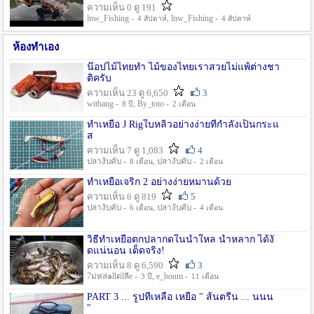
ความเห็น 0 ดู 191
lnw_Fishing -
, lnw_Fishing -
4 สัปดาห์
4 สัปดาห์
ห้องทำเอง
น๊อปไม้ไทยทำ ไม้ของไทยเราสวยไม่แพ้ต่างชา
ติครับ
ความเห็น 23 ดู 6,650
3
witbang -
, By_toto -
8 ปี
2 เดือน
ทำเหยื่อ J Rigใบหลิวอย่างง่ายที่กำลังเป็นกระแ
ส
ความเห็น 7 ดู 1,083
4
ปลางับคับ -
, ปลางับคับ -
8 เดือน
2 เดือน
ทำเหยื่อเจริก 2 อย่างง่ายหมานด้วย
ความเห็น 6 ดู 819
5
ปลางับคับ -
, ปลางับคับ -
6 เดือน
4 เดือน
วิธีทำเหยื่อตกปลากดในน้ำใหล น้ำหลาก ได้งั
ดแน่นอน เด็ดจริง!
ความเห็น 8 ดู 6,590
3
7ม่หล่๑llต่lลีe -
, e_boum -
3 ปี
11 เดือน
PART 3 ... รูปที่เหลือ เหยื่อ " ส้นตรีน ... นนน
"