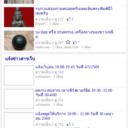
รบกวนสอบถามหน่อยครับเคยเห็นพระพิมพ์นี้ไ
หมครับ
ความเห็น 0 ดู 157
1
Popo01 -
1 เดือน
บะป่อย หรือ ปรอทกรอ เครื่องลางของชาวเหนื
อ
ความเห็น 2 ดู 287
7
manit.com -
, manit.com -
2 เดือน
2 เดือน
แจ้งข่าวสารเว็บ
แจ้งเว็บล่ม 19:08-19:43 วันที่ 4/5/2569
ความเห็น 0 ดู 209
webmaster -
3 เดือน
ผลกระทบจากเวลาเซิร์ฟเวอร์ผิด 10:30 -15:00
วันที่ 30/4/69
ความเห็น 0 ดู 251
webmaster -
3 เดือน
แจ้งหยุดให้บริการ 10:00 - 11:00 วันที่ 30 เมษา
ยน 2569
ความเห็น 2 ดู 352
3