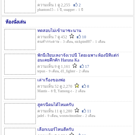
ความเห็น 1 ดู 2,255
2
phantom15 -
, snapper -
1 ปี
1 ปี
ห้องนั่งเล่น
ทดสอบไม่เข้ามาซะนาน
ความเห็น 7 ดู 452
10
ตนทำกระดาษ -
, nickpim007 -
3 เดือน
1 เดือน
พักนี้เงียบเหงาจังเวปนี้ โดยเฉพาะห้องนี้ที่แต่ก่
อนเคยคึกคัก Haruna Ka
ความเห็น 9 ดู 1,161
17
tepun -
, d1_fighter -
9 เดือน
2 เดือน
เล่าเรื่องของพ่อ
ความเห็น 52 ดู 2,270
8
Mantis -
, Yamong-t -
8 ปี
2 เดือน
สูตรนี้ดมได้ไหมครับ
ความเห็น 11 ดู 1,280
11
jadel -
, worawitnonline -
9 เดือน
2 เดือน
เลือกเบอร์ไหนดีครับ