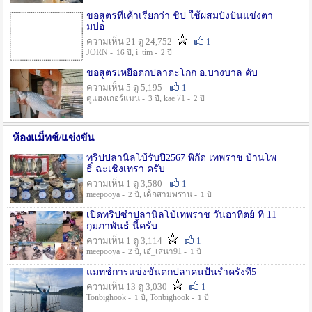
ขอสูตรที่เค้าเรียกว่า ชิป ใช้ผสมปังปั่นแข่งตา
มบ่อ
ความเห็น 21 ดู 24,752
1
JORN -
, i_tim -
16 ปี
2 ปี
ขอสูตรเหยื่อตกปลาตะโกก อ.บางบาล คับ
ความเห็น 5 ดู 5,195
1
ตู่แฮงเกอร์แมน -
, kae 71 -
3 ปี
2 ปี
ห้องแม็ทช์/แข่งขัน
ทริปปลานิลโบ้รับปี2567 พิกัด เทพราช บ้านโพ
ธิ์ ฉะเชิงเทรา ครับ
ความเห็น 1 ดู 3,580
1
meepooya -
, เด็กสามพราน -
2 ปี
1 ปี
เปิดทริปซ้ำปลานิลโบ้เทพราช วันอาทิตย์ ที่ 11
กุมภาพันธ์ นี้ครับ
ความเห็น 1 ดู 3,114
1
meepooya -
, เอ๋_เสนา91 -
2 ปี
1 ปี
แมทช์การแข่งขั้นตกปลาคนปั้นรำครั้งที่5
ความเห็น 13 ดู 3,030
1
Tonbighook -
, Tonbighook -
1 ปี
1 ปี