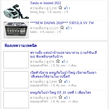
Tatula sv limited 2022
ความเห็น 1 ดู 5,238
1
khong_beng -
, naynoy -
5 ปี
2 ปี
***NEW DAIWA 2020*** TATULA SV TW
ความเห็น 9 ดู 12,225
1
hakky -
, naynoy -
6 ปี
2 ปี
ห้องบทความ/เทคนิค
พรานผึ้ง แห่งป่าบ้านปลายนาสวน (เวอร์ชั่นเสี
ยง) ฟังเพลินๆครับน้าๆ
ความเห็น 1 ดู 676
2
หนุ่มธุดงค์ไพร -
, By_toto -
2 ปี
2 เดือน
เปิดตัวนิยาย ผจญภัยในป่าใหญ่ (นิยายเรื่องยา
วที่เคยลงให้อ่านในเวปนี้ครั
ความเห็น 1 ดู 2,044
1
หนุ่มธุดงค์ไพร -
, By_toto -
2 ปี
4 เดือน
ผจญภัยในป่าใหญ่ EP_01 บทที่ 1 เพื่อนไพร
ความเห็น 6 ดู 3,678
1
หนุ่มธุดงค์ไพร -
, By_toto -
2 ปี
11 เดือน