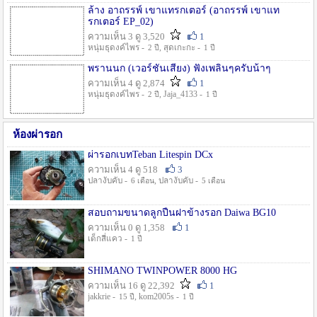
ล้าง อาถรรพ์ เขาแทรกเตอร์ (อาถรรพ์ เขาแท
รกเตอร์ EP_02)
ความเห็น 3 ดู 3,520
1
หนุ่มธุดงค์ไพร -
, สุดเกะกะ -
2 ปี
1 ปี
พรานนก (เวอร์ชั่นเสียง) ฟังเพลินๆครับน้าๆ
ความเห็น 4 ดู 2,874
1
หนุ่มธุดงค์ไพร -
, Jaja_4133 -
2 ปี
1 ปี
ห้องผ่ารอก
ผ่ารอกเบทTeban Litespin DCx
ความเห็น 4 ดู 518
3
ปลางับคับ -
, ปลางับคับ -
6 เดือน
5 เดือน
สอบถามขนาดลูกปืนฝาข้างรอก Daiwa BG10
ความเห็น 0 ดู 1,358
1
เด็กสี่แคว -
1 ปี
SHIMANO TWINPOWER 8000 HG
ความเห็น 16 ดู 22,392
1
jakkrie -
, kom2005s -
15 ปี
1 ปี