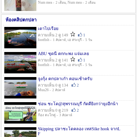
Num mea -
, Num mea -
2 เดือน
2 เดือน
ห้องคลิปตกปลา
เดาไปเรื่อย
ความเห็น 2 ดู 149
1
footfish -
, เอ สระบุรี -
1 สัปดาห์
5 วัน
ABU ชุดนี้ ตกกะพง แจ่มเลย
ความเห็น 2 ดู 141
1
footfish -
, เอ สระบุรี -
1 สัปดาห์
5 วัน
จูงกุ้ง ตกปลาเก๋า ตอนเช้าครับ
ความเห็น 0 ดู 134
2
Muu26 -
2 สัปดาห์
ช่อน ชะโด@สุพรรณบุรี กัดดียิ่งกว่ายุงอีกน้า
ความเห็น 0 ดู 219
2
ก้อง ตะโกคู่ -
3 สัปดาห์
Skipping ปลาชะโดคลอง เทสSike hook จากL
F