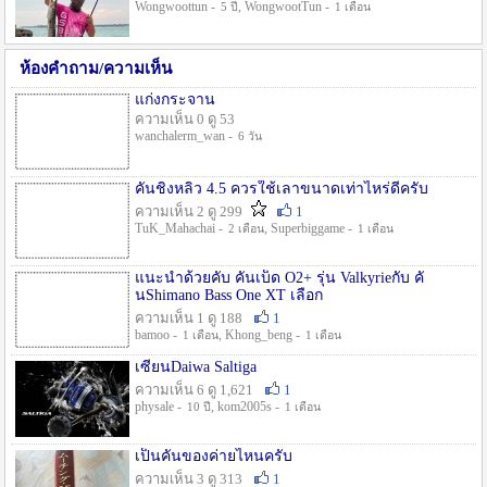
Wongwoottun -
, WongwootTun -
5 ปี
1 เดือน
ห้องคำถาม/ความเห็น
แก่งกระจาน
ความเห็น 0 ดู 53
wanchalerm_wan -
6 วัน
คันชิงหลิว 4.5 ควรใช้เลาขนาดเท่าไหร่ดีครับ
ความเห็น 2 ดู 299
1
TuK_Mahachai -
, Superbiggame -
2 เดือน
1 เดือน
แนะนำด้วยคับ คันเบ็ด O2+ รุ่น Valkyrieกับ คั
นShimano Bass One XT เลือก
ความเห็น 1 ดู 188
1
bamoo -
, Khong_beng -
1 เดือน
1 เดือน
เซียนDaiwa Saltiga
ความเห็น 6 ดู 1,621
1
physale -
, kom2005s -
10 ปี
1 เดือน
เป็นคันของค่ายไหนครับ
ความเห็น 3 ดู 313
1