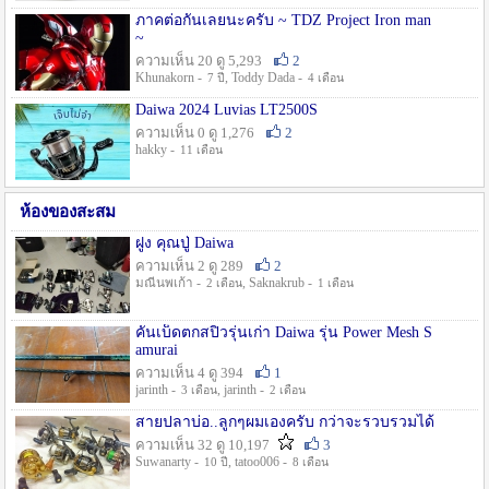
ภาคต่อกันเลยนะครับ ~ TDZ Project Iron man
~
ความเห็น 20 ดู 5,293
2
Khunakorn -
, Toddy Dada -
7 ปี
4 เดือน
Daiwa 2024 Luvias LT2500S
ความเห็น 0 ดู 1,276
2
hakky -
11 เดือน
ห้องของสะสม
ฝูง คุณปู่ Daiwa
ความเห็น 2 ดู 289
2
มณีนพเก้า -
, Saknakrub -
2 เดือน
1 เดือน
คันเบ็ดตกสปิ๋วรุ่นเก่า Daiwa รุ่น Power Mesh S
amurai
ความเห็น 4 ดู 394
1
jarinth -
, jarinth -
3 เดือน
2 เดือน
สายปลาบ่อ..ลูกๆผมเองครับ กว่าจะรวบรวมได้
ความเห็น 32 ดู 10,197
3
Suwanarty -
, tatoo006 -
10 ปี
8 เดือน