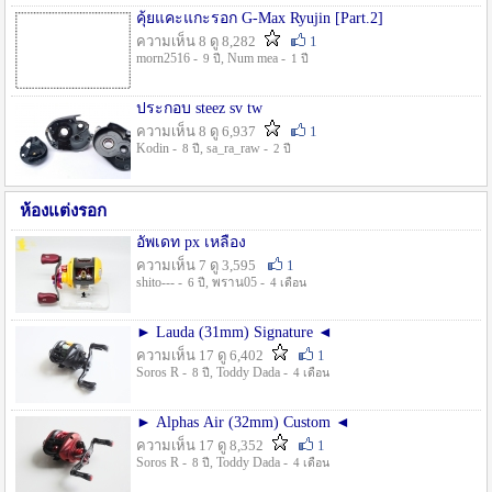
คุ้ยแคะแกะรอก G-Max Ryujin [Part.2]
ความเห็น 8 ดู 8,282
1
morn2516 -
, Num mea -
9 ปี
1 ปี
ประกอบ steez sv tw
ความเห็น 8 ดู 6,937
1
Kodin -
, sa_ra_raw -
8 ปี
2 ปี
ห้องแต่งรอก
อัพเดท px เหลือง
ความเห็น 7 ดู 3,595
1
shito--- -
, พราน05 -
6 ปี
4 เดือน
► Lauda (31mm) Signature ◄
ความเห็น 17 ดู 6,402
1
Soros R -
, Toddy Dada -
8 ปี
4 เดือน
► Alphas Air (32mm) Custom ◄
ความเห็น 17 ดู 8,352
1
Soros R -
, Toddy Dada -
8 ปี
4 เดือน