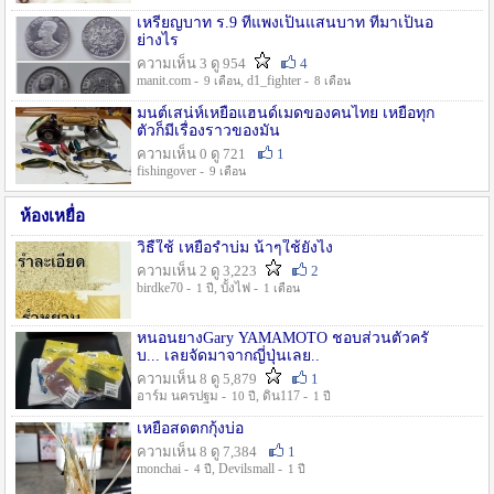
เหรียญบาท ร.9 ที่แพงเป็นแสนบาท ที่มาเป็นอ
ย่างไร
ความเห็น 3 ดู 954
4
manit.com -
, d1_fighter -
9 เดือน
8 เดือน
มนต์เสน่ห์เหยื่อแฮนด์เมดของคนไทย เหยื่อทุก
ตัวก็มีเรื่องราวของมัน
ความเห็น 0 ดู 721
1
fishingover -
9 เดือน
ห้องเหยื่อ
วิธืใช้ เหยื่อรำบ่ม น้าๆใช้ยังไง
ความเห็น 2 ดู 3,223
2
birdke70 -
, บั้งไฟ -
1 ปี
1 เดือน
หนอนยางGary YAMAMOTO ชอบส่วนตัวครั
บ... เลยจัดมาจากญี่ปุ่นเลย..
ความเห็น 8 ดู 5,879
1
อาร์ม นครปฐม -
, ดิน117 -
10 ปี
1 ปี
เหยื่อสดตกกุ้งบ่อ
ความเห็น 8 ดู 7,384
1
monchai -
, Devilsmall -
4 ปี
1 ปี