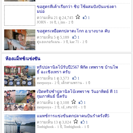
ขอสูตรที่เค้าเรียกว่า ชิป ใช้ผสมปังปั่นแข่งตา
มบ่อ
ความเห็น 21 ดู 24,745
1
JORN -
, i_tim -
16 ปี
2 ปี
ขอสูตรเหยื่อตกปลาตะโกก อ.บางบาล คับ
ความเห็น 5 ดู 5,189
1
ตู่แฮงเกอร์แมน -
, kae 71 -
3 ปี
2 ปี
ห้องแม็ทช์/แข่งขัน
ทริปปลานิลโบ้รับปี2567 พิกัด เทพราช บ้านโพ
ธิ์ ฉะเชิงเทรา ครับ
ความเห็น 1 ดู 3,573
1
meepooya -
, เด็กสามพราน -
2 ปี
1 ปี
เปิดทริปซ้ำปลานิลโบ้เทพราช วันอาทิตย์ ที่ 11
กุมภาพันธ์ นี้ครับ
ความเห็น 1 ดู 3,108
1
meepooya -
, เอ๋_เสนา91 -
2 ปี
1 ปี
แมทช์การแข่งขั้นตกปลาคนปั้นรำครั้งที่5
ความเห็น 13 ดู 3,024
1
Tonbighook -
, Tonbighook -
1 ปี
1 ปี