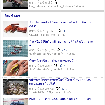
ความเห็น 0 ดู 185
lnw_Fishing -
, lnw_Fishing -
3 สัปดาห์
3 สัปดาห์
ห้องทำเอง
น๊อปไม้ไทยทำ ไม้ของไทยเราสวยไม่แพ้ต่างชา
ติครับ
ความเห็น 23 ดู 6,639
3
witbang -
, By_toto -
8 ปี
2 เดือน
ทำเหยื่อ J Rigใบหลิวอย่างง่ายที่กำลังเป็นกระแ
ส
ความเห็น 7 ดู 1,076
4
ปลางับคับ -
, ปลางับคับ -
8 เดือน
2 เดือน
ทำเหยื่อเจริก 2 อย่างง่ายหมานด้วย
ความเห็น 6 ดู 813
5
ปลางับคับ -
, ปลางับคับ -
6 เดือน
4 เดือน
วิธีทำเหยื่อตกปลากดในน้ำใหล น้ำหลาก ได้งั
ดแน่นอน เด็ดจริง!
ความเห็น 8 ดู 6,581
3
7ม่หล่๑llต่lลีe -
, e_boum -
3 ปี
11 เดือน
PART 3 ... รูปที่เหลือ เหยื่อ " ส้นตรีน ... นนน
"