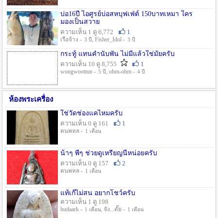
บ่อ16ปี ไอศูรย์บ่อสหบุฟเฟ่ต์ 150บาทเหมา ใคร
มองเป็นสวาย
ความเห็น 1 ดู 6,772
1
เรือจ้าง -
, Fisher_Idol -
3 ปี
3 ปี
กระทู้ แทนคำนับพัน ไม่มีแล้วใช่มั๊ยครับ
ความเห็น 10 ดู 8,755
1
wongwoottun -
, ohm-ohm -
5 ปี
4 ปี
ห้องพระเครื่อง
ใช่วัดช่องแคไหมครับ
ความเห็น 0 ดู 161
1
คนพหล -
1 เดือน
น้าๆ พี่ๆ ช่วยดูเหรียญนี้หน่อยครับ
ความเห็น 0 ดู 157
2
คนพหล -
1 เดือน
แท้เก๊ไม่สน อยากโชว์ครับ
ความเห็น 1 ดู 198
hudaark -
, จัง...ดั๊ย -
1 เดือน
1 เดือน