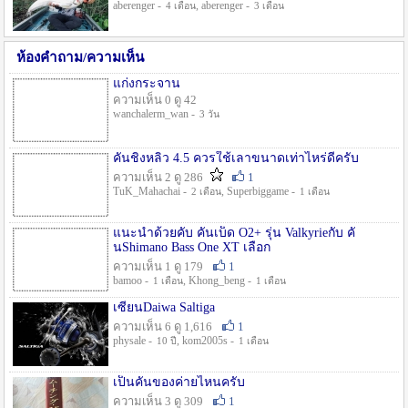
aberenger -
, aberenger -
4 เดือน
3 เดือน
ห้องคำถาม/ความเห็น
แก่งกระจาน
ความเห็น 0 ดู 42
wanchalerm_wan -
3 วัน
คันชิงหลิว 4.5 ควรใช้เลาขนาดเท่าไหร่ดีครับ
ความเห็น 2 ดู 286
1
TuK_Mahachai -
, Superbiggame -
2 เดือน
1 เดือน
แนะนำด้วยคับ คันเบ็ด O2+ รุ่น Valkyrieกับ คั
นShimano Bass One XT เลือก
ความเห็น 1 ดู 179
1
bamoo -
, Khong_beng -
1 เดือน
1 เดือน
เซียนDaiwa Saltiga
ความเห็น 6 ดู 1,616
1
physale -
, kom2005s -
10 ปี
1 เดือน
เป็นคันของค่ายไหนครับ
ความเห็น 3 ดู 309
1