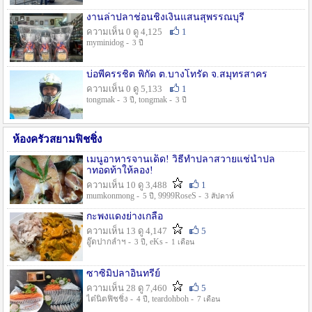
งานล่าปลาช่อนชิงเงินแสนสุพรรณบุรี
ความเห็น 0 ดู 4,125
1
myminidog -
3 ปี
บ่อพี่ครรชิต พิกัด ต.บางโทรัด จ.สมุทรสาคร
ความเห็น 0 ดู 5,133
1
tongmak -
, tongmak -
3 ปี
3 ปี
ห้องครัวสยามฟิชชิ่ง
เมนูอาหารจานเด็ด! วิธีทำปลาสวายแช่น้ำปล
าทอดท้าให้ลอง!
ความเห็น 10 ดู 3,488
1
mumkonmong -
, 9999RoseS -
5 ปี
3 สัปดาห์
กะพงแดงย่างเกลือ
ความเห็น 13 ดู 4,147
5
อู๊ดปากลำฯ -
, eKs -
3 ปี
1 เดือน
ซาซิมิปลาอินทรีย์
ความเห็น 28 ดู 7,460
5
ไต๋นิตฟิชชิ่ง -
, teardohboh -
4 ปี
7 เดือน