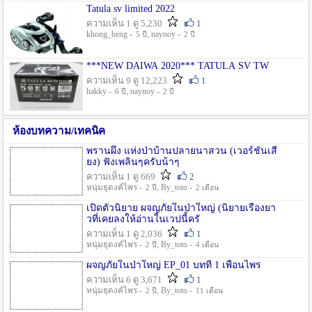
Tatula sv limited 2022
ความเห็น 1 ดู 5,230
1
khong_beng -
, naynoy -
5 ปี
2 ปี
***NEW DAIWA 2020*** TATULA SV TW
ความเห็น 9 ดู 12,223
1
hakky -
, naynoy -
6 ปี
2 ปี
ห้องบทความ/เทคนิค
พรานผึ้ง แห่งป่าบ้านปลายนาสวน (เวอร์ชั่นเสี
ยง) ฟังเพลินๆครับน้าๆ
ความเห็น 1 ดู 669
2
หนุ่มธุดงค์ไพร -
, By_toto -
2 ปี
2 เดือน
เปิดตัวนิยาย ผจญภัยในป่าใหญ่ (นิยายเรื่องยา
วที่เคยลงให้อ่านในเวปนี้ครั
ความเห็น 1 ดู 2,036
1
หนุ่มธุดงค์ไพร -
, By_toto -
2 ปี
4 เดือน
ผจญภัยในป่าใหญ่ EP_01 บทที่ 1 เพื่อนไพร
ความเห็น 6 ดู 3,671
1
หนุ่มธุดงค์ไพร -
, By_toto -
2 ปี
11 เดือน