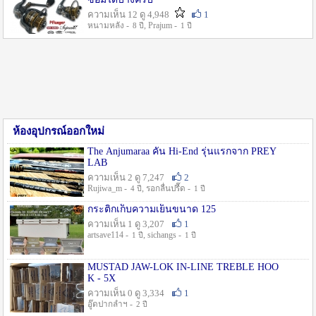
ความเห็น 12 ดู 4,948
1
หนามหลัง -
, Prajum -
8 ปี
1 ปี
ห้องอุปกรณ์ออกใหม่
The Anjumaraa คัน Hi-End รุ่นแรกจาก PREY
LAB
ความเห็น 2 ดู 7,247
2
Rujiwa_m -
, รอกลื่นปรื๊ด -
4 ปี
1 ปี
กระติกเก็บความเย็นขนาด 125
ความเห็น 1 ดู 3,207
1
artsave114 -
, sichangs -
1 ปี
1 ปี
MUSTAD JAW-LOK IN-LINE TREBLE HOO
K - 5X
ความเห็น 0 ดู 3,334
1
อู๊ดปากลำฯ -
2 ปี