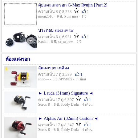
คุ้ยแคะแกะรอก G-Max Ryujin [Part.2]
ความเห็น 8 ดู 8,273
1
morn2516 -
, Num mea -
9 ปี
1 ปี
ประกอบ steez sv tw
ความเห็น 8 ดู 6,931
1
Kodin -
, sa_ra_raw -
8 ปี
2 ปี
ห้องแต่งรอก
อัพเดท px เหลือง
ความเห็น 7 ดู 3,589
1
shito--- -
, พราน05 -
6 ปี
3 เดือน
► Lauda (31mm) Signature ◄
ความเห็น 17 ดู 6,397
1
Soros R -
, Toddy Dada -
8 ปี
4 เดือน
► Alphas Air (32mm) Custom ◄
ความเห็น 17 ดู 8,347
1
Soros R -
, Toddy Dada -
8 ปี
4 เดือน