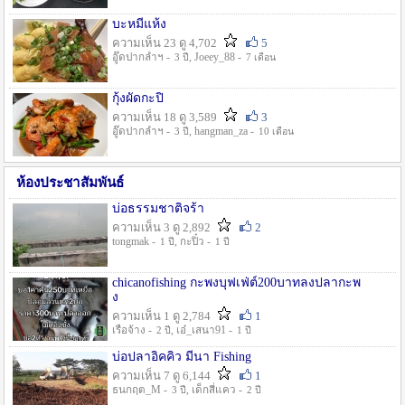
บะหมี่แห้ง
ความเห็น 23 ดู 4,702
5
อู๊ดปากลำฯ -
, Joeey_88 -
3 ปี
7 เดือน
กุ้งผัดกะปิ
ความเห็น 18 ดู 3,589
3
อู๊ดปากลำฯ -
, hangman_za -
3 ปี
10 เดือน
ห้องประชาสัมพันธ์
บ่อธรรมชาติจร้า
ความเห็น 3 ดู 2,892
2
tongmak -
, กะปิ๋ว -
1 ปี
1 ปี
chicanofishing กะพงบุฟเฟ่ต์200บาทลงปลากะพ
ง
ความเห็น 1 ดู 2,784
1
เรือจ้าง -
, เอ๋_เสนา91 -
2 ปี
1 ปี
บ่อปลาอิคคิว มีนา Fishing
ความเห็น 7 ดู 6,144
1
ธนกฤต_M -
, เด็กสี่แคว -
3 ปี
2 ปี