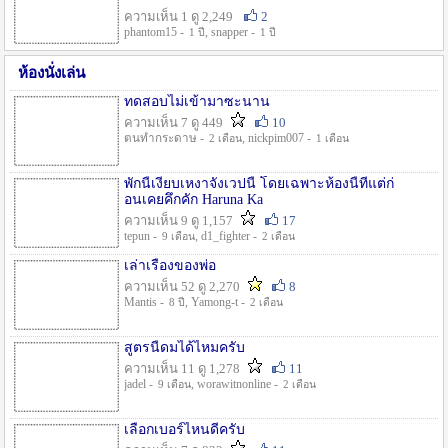
ความเห็น 1 ดู 2,249
2
phantom15 -
, snapper -
1 ปี
1 ปี
ห้องนั่งเล่น
ทดสอบไม่เข้ามาซะนาน
ความเห็น 7 ดู 449
10
ตนทำกระดาษ -
, nickpim007 -
2 เดือน
1 เดือน
พักนี้เงียบเหงาจังเวปนี้ โดยเฉพาะห้องนี้ที่แต่ก่
อนเคยคึกคัก Haruna Ka
ความเห็น 9 ดู 1,157
17
tepun -
, d1_fighter -
9 เดือน
2 เดือน
เล่าเรื่องของพ่อ
ความเห็น 52 ดู 2,270
8
Mantis -
, Yamong-t -
8 ปี
2 เดือน
สูตรนี้ดมได้ไหมครับ
ความเห็น 11 ดู 1,278
11
jadel -
, worawitnonline -
9 เดือน
2 เดือน
เลือกเบอร์ไหนดีครับ