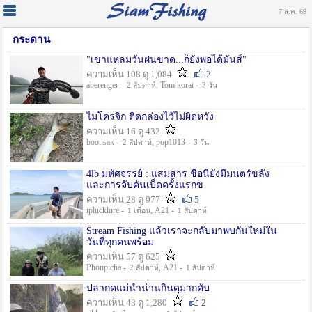
7 ส.ค. 69
กระดาน
"เขาแหลมวันฝนขาด...ก็ยังพอได้มันส์"
ความเห็น 108 ดู 1,084
2
aberenger -
, Tom korat -
2 สัปดาห์
3 วัน
ไมโครจิ้ก ติดกล่องไว้ไม่ผิดหวัง
ความเห็น 16 ดู 432
boonsak -
, pop1013 -
2 สัปดาห์
3 วัน
4lb มหัศจรรย์ : แสมสาร ชื่อนี้ยังมีมนตร์ขลัง
และการจับคันเบ็ดครั้งแรกข
ความเห็น 28 ดู 977
5
iplucklure -
, A21 -
1 เดือน
1 สัปดาห์
Stream Fishing แล้วเราจะกลับมาพบกันใหม่ใน
วันที่ทุกคนพร้อม
ความเห็น 57 ดู 625
Phonpicha -
, A21 -
2 สัปดาห์
1 สัปดาห์
ปลากดแม่น้ำน่านกินดุมากคับ
ความเห็น 48 ดู 1,280
2