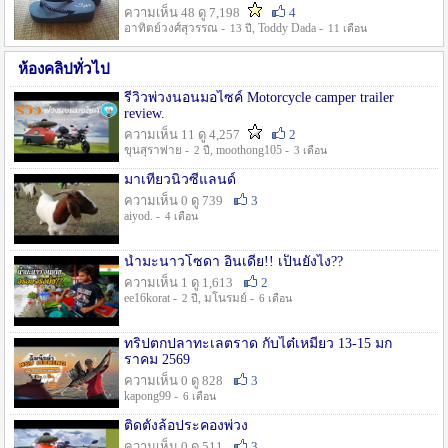
ความเห็น 48 ดู 7,198
4
อาทิตย์วงศ์สุวรรณ -
, Toddy Dada -
13 ปี
11 เดือน
ห้องคลิปทั่วไป
รีวิวพ่วงนอนมอไซค์ Motorcycle camper trailer
review.
ความเห็น 11 ดู 4,257
2
ขุนสุราพ่าย -
, moothong105 -
2 ปี
3 เดือน
มาเที่ยวนิวซีแลนด์
ความเห็น 0 ดู 739
3
aiyod. -
4 เดือน
น้ำมะนาวโซดา อินเดีย!! เป็นยังไง??
ความเห็น 1 ดู 1,613
2
ee16korat -
, มโนรมย์ -
2 ปี
6 เดือน
ทริปตกปลาทะเลตราด กับไต๋เหมี่ยว 13-15 มก
ราคม 2569
ความเห็น 0 ดู 828
3
kapong99 -
6 เดือน
ติดตั้งล้อประคองพ่วง
ความเห็น 0 ดู 511
3