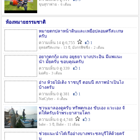
ขุนสุราพ่าย -
6 เดือน
ห้องหมายธรรมชาติ
หมายตกปลาหน้าดินและเหยื่อปลอมศรีสะเกษ
ครับ
ความเห็น 14 ดู 6,755
1
ยุทธศรีสะเกษ -
, มังกรฟิชชิ่ง -
13 ปี
2 เดือน
อยากตกกุ้ง แถบ อยุธยา บางประอิน มีแพแนะ
นำ มั้ยครับ ขอบคุณครับ
ความเห็น 0 ดู 339
1
kaiคับ -
3 เดือน
อ่าง ห้วยไม้เต็ง ราชบุรี ตอนนี้ สภาพน้ำเป็นไง
บ้างครับ
ความเห็น 0 ดู 381
1
NatCyber -
4 เดือน
ชวนมาลองดูครับ ทริพตกเอง ขับเอง แวะเอง จั
ดให้ครับเจ้าพระยาสามโคก
ความเห็น 6 ดู 4,748
3
babe -
, Babe -
5 ปี
11 เดือน
ช่วยแนะนำไต๋เรืออ่างบางพระชลบุรีให้ด้วยครั
บ