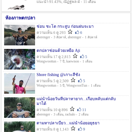
แนะนำ 91.43%, ณัฏฐพล ฝ่ -
11 เดือน
ห้องภาพตกปลา
ช่อน ชะโด กระสูบ ก่อนฝนจะมา
ความเห็น 6 ดู 293
6
aberenger -
, aberenger -
3 สัปดาห์
1 สัปดาห์
ตกปลาช่อนด้วยเหยื่อ Aji
ความเห็น 17 ดู 2,815
5
Wongwoottun -
, kaewnon -
7 ปี
1 เดือน
Shore fishing @เกาะสีชัง
ความเห็น 5 ดู 2,509
5
Wongwoottun -
, WongwootTun -
5 ปี
1 เดือน
แม่น้ำน้อยวันที่ปลาหายาก...เกือบหลับแต่กลับ
มาได้
ความเห็น 10 ดู 896
11
aberenger -
, rachalo -
3 เดือน
2 เดือน
ตามหาปลาเบี้ยว...แม่น้ำน้อยอยุธยา
ความเห็น 8 ดู 1,143
9