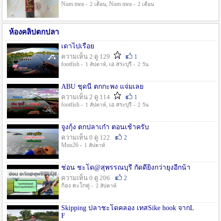
Num mea -
, Num mea -
2 เดือน
2 เดือน
ห้องคลิปตกปลา
เดาไปเรื่อย
ความเห็น 2 ดู 129
1
footfish -
, เอ สระบุรี -
1 สัปดาห์
2 วัน
ABU ชุดนี้ ตกกะพง แจ่มเลย
ความเห็น 2 ดู 114
1
footfish -
, เอ สระบุรี -
1 สัปดาห์
2 วัน
จูงกุ้ง ตกปลาเก๋า ตอนเช้าครับ
ความเห็น 0 ดู 122
2
Muu26 -
1 สัปดาห์
ช่อน ชะโด@สุพรรณบุรี กัดดียิ่งกว่ายุงอีกน้า
ความเห็น 0 ดู 206
2
ก้อง ตะโกคู่ -
2 สัปดาห์
Skipping ปลาชะโดคลอง เทสSike hook จากL
F