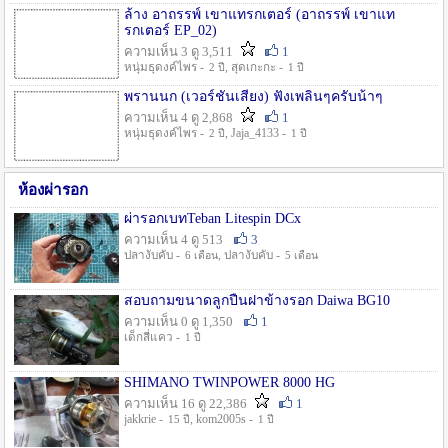
ล้าง อาถรรพ์ เขาแทรกเตอร์ (อาถรรพ์ เขาแท
รกเตอร์ EP_02)
ความเห็น 3 ดู 3,511
1
หนุ่มธุดงค์ไพร -
, สุดเกะกะ -
2 ปี
1 ปี
พรานนก (เวอร์ชั่นเสียง) ฟังเพลินๆครับน้าๆ
ความเห็น 4 ดู 2,868
1
หนุ่มธุดงค์ไพร -
, Jaja_4133 -
2 ปี
1 ปี
ห้องผ่ารอก
ผ่ารอกเบทTeban Litespin DCx
ความเห็น 4 ดู 513
3
ปลางับคับ -
, ปลางับคับ -
6 เดือน
5 เดือน
สอบถามขนาดลูกปืนฝาข้างรอก Daiwa BG10
ความเห็น 0 ดู 1,350
1
เด็กสี่แคว -
1 ปี
SHIMANO TWINPOWER 8000 HG
ความเห็น 16 ดู 22,386
1
jakkrie -
, kom2005s -
15 ปี
1 ปี