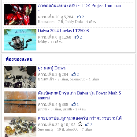
ภาคต่อกันเลยนะครับ ~ TDZ Project Iron man
~
ความเห็น 20 ดู 5,284
2
Khunakorn -
, Toddy Dada -
7 ปี
4 เดือน
Daiwa 2024 Luvias LT2500S
ความเห็น 0 ดู 1,268
2
hakky -
11 เดือน
ห้องของสะสม
ฝูง คุณปู่ Daiwa
ความเห็น 2 ดู 284
2
มณีนพเก้า -
, Saknakrub -
2 เดือน
1 เดือน
คันเบ็ดตกสปิ๋วรุ่นเก่า Daiwa รุ่น Power Mesh S
amurai
ความเห็น 4 ดู 388
1
jarinth -
, jarinth -
3 เดือน
2 เดือน
สายปลาบ่อ..ลูกๆผมเองครับ กว่าจะรวบรวมได้
ความเห็น 32 ดู 10,195
3
Suwanarty -
, tatoo006 -
10 ปี
7 เดือน