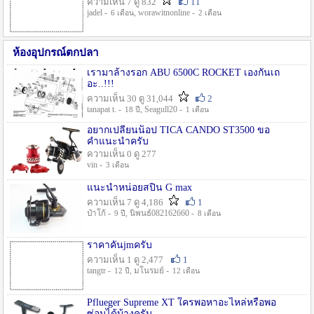
ความเห็น 7 ดู 832
11
jadel -
, worawitnonline -
6 เดือน
2 เดือน
ห้องอุปกรณ์ตกปลา
เรามาล้างรอก ABU 6500C ROCKET เองกันเถ
อะ..!!!
ความเห็น 30 ดู 31,044
2
tanapat t. -
, Seagull20 -
18 ปี
1 เดือน
อยากเปลี่ยนน็อป TICA CANDO ST3500 ขอ
คำแนะนำครับ
ความเห็น 0 ดู 277
vin -
3 เดือน
แนะนำหน่อยสปิน G max
ความเห็น 7 ดู 4,186
1
ป๋าโก้ -
, นิพนธ์082162660 -
9 ปี
8 เดือน
ราคาคันjmครับ
ความเห็น 1 ดู 2,477
1
tangtr -
, มโนรมย์ -
12 ปี
12 เดือน
Pflueger Supreme XT ใครพอหาอะไหล่หรือพอ
ซ่อมได้บ้างครับ