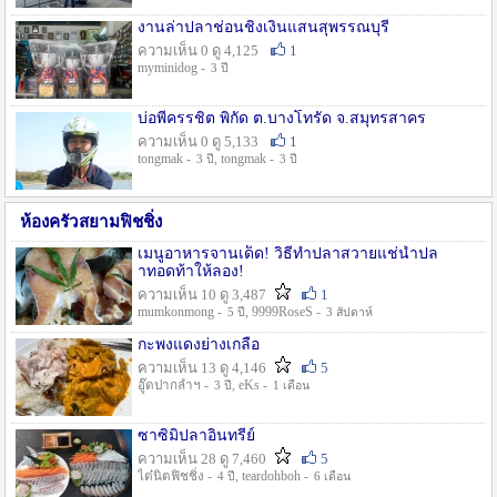
งานล่าปลาช่อนชิงเงินแสนสุพรรณบุรี
ความเห็น 0 ดู 4,125
1
myminidog -
3 ปี
บ่อพี่ครรชิต พิกัด ต.บางโทรัด จ.สมุทรสาคร
ความเห็น 0 ดู 5,133
1
tongmak -
, tongmak -
3 ปี
3 ปี
ห้องครัวสยามฟิชชิ่ง
เมนูอาหารจานเด็ด! วิธีทำปลาสวายแช่น้ำปล
าทอดท้าให้ลอง!
ความเห็น 10 ดู 3,487
1
mumkonmong -
, 9999RoseS -
5 ปี
3 สัปดาห์
กะพงแดงย่างเกลือ
ความเห็น 13 ดู 4,146
5
อู๊ดปากลำฯ -
, eKs -
3 ปี
1 เดือน
ซาซิมิปลาอินทรีย์
ความเห็น 28 ดู 7,460
5
ไต๋นิตฟิชชิ่ง -
, teardohboh -
4 ปี
6 เดือน