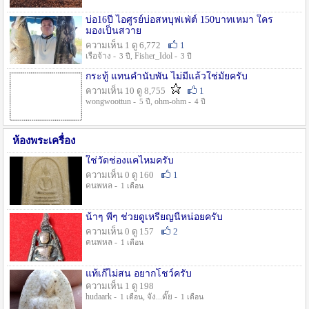
บ่อ16ปี ไอศูรย์บ่อสหบุฟเฟ่ต์ 150บาทเหมา ใคร
มองเป็นสวาย
ความเห็น 1 ดู 6,772
1
เรือจ้าง -
, Fisher_Idol -
3 ปี
3 ปี
กระทู้ แทนคำนับพัน ไม่มีแล้วใช่มั๊ยครับ
ความเห็น 10 ดู 8,755
1
wongwoottun -
, ohm-ohm -
5 ปี
4 ปี
ห้องพระเครื่อง
ใช่วัดช่องแคไหมครับ
ความเห็น 0 ดู 160
1
คนพหล -
1 เดือน
น้าๆ พี่ๆ ช่วยดูเหรียญนี้หน่อยครับ
ความเห็น 0 ดู 157
2
คนพหล -
1 เดือน
แท้เก๊ไม่สน อยากโชว์ครับ
ความเห็น 1 ดู 198
hudaark -
, จัง...ดั๊ย -
1 เดือน
1 เดือน