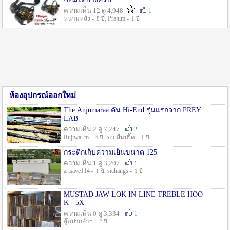
ความเห็น 12 ดู 4,948
1
หนามหลัง -
, Prajum -
8 ปี
1 ปี
ห้องอุปกรณ์ออกใหม่
The Anjumaraa คัน Hi-End รุ่นแรกจาก PREY
LAB
ความเห็น 2 ดู 7,247
2
Rujiwa_m -
, รอกลื่นปรื๊ด -
4 ปี
1 ปี
กระติกเก็บความเย็นขนาด 125
ความเห็น 1 ดู 3,207
1
artsave114 -
, sichangs -
1 ปี
1 ปี
MUSTAD JAW-LOK IN-LINE TREBLE HOO
K - 5X
ความเห็น 0 ดู 3,334
1
อู๊ดปากลำฯ -
2 ปี