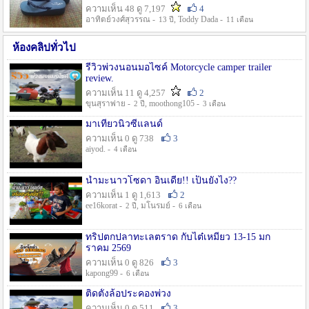
ความเห็น 48 ดู 7,197
4
อาทิตย์วงศ์สุวรรณ -
, Toddy Dada -
13 ปี
11 เดือน
ห้องคลิปทั่วไป
รีวิวพ่วงนอนมอไซค์ Motorcycle camper trailer
review.
ความเห็น 11 ดู 4,257
2
ขุนสุราพ่าย -
, moothong105 -
2 ปี
3 เดือน
มาเที่ยวนิวซีแลนด์
ความเห็น 0 ดู 738
3
aiyod. -
4 เดือน
น้ำมะนาวโซดา อินเดีย!! เป็นยังไง??
ความเห็น 1 ดู 1,613
2
ee16korat -
, มโนรมย์ -
2 ปี
6 เดือน
ทริปตกปลาทะเลตราด กับไต๋เหมี่ยว 13-15 มก
ราคม 2569
ความเห็น 0 ดู 826
3
kapong99 -
6 เดือน
ติดตั้งล้อประคองพ่วง
ความเห็น 0 ดู 511
3