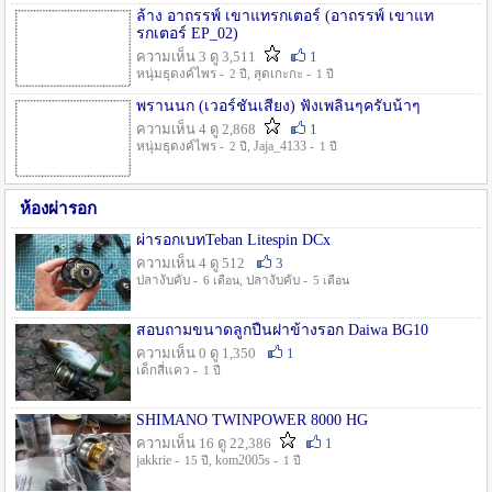
ล้าง อาถรรพ์ เขาแทรกเตอร์ (อาถรรพ์ เขาแท
รกเตอร์ EP_02)
ความเห็น 3 ดู 3,511
1
หนุ่มธุดงค์ไพร -
, สุดเกะกะ -
2 ปี
1 ปี
พรานนก (เวอร์ชั่นเสียง) ฟังเพลินๆครับน้าๆ
ความเห็น 4 ดู 2,868
1
หนุ่มธุดงค์ไพร -
, Jaja_4133 -
2 ปี
1 ปี
ห้องผ่ารอก
ผ่ารอกเบทTeban Litespin DCx
ความเห็น 4 ดู 512
3
ปลางับคับ -
, ปลางับคับ -
6 เดือน
5 เดือน
สอบถามขนาดลูกปืนฝาข้างรอก Daiwa BG10
ความเห็น 0 ดู 1,350
1
เด็กสี่แคว -
1 ปี
SHIMANO TWINPOWER 8000 HG
ความเห็น 16 ดู 22,386
1
jakkrie -
, kom2005s -
15 ปี
1 ปี