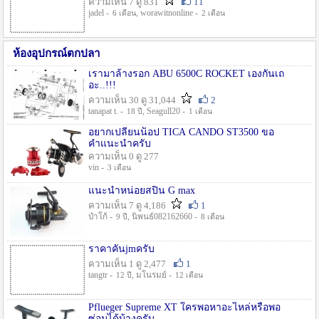
ความเห็น 7 ดู 831
11
jadel -
, worawitnonline -
6 เดือน
2 เดือน
ห้องอุปกรณ์ตกปลา
เรามาล้างรอก ABU 6500C ROCKET เองกันเถ
อะ..!!!
ความเห็น 30 ดู 31,044
2
tanapat t. -
, Seagull20 -
18 ปี
1 เดือน
อยากเปลี่ยนน็อป TICA CANDO ST3500 ขอ
คำแนะนำครับ
ความเห็น 0 ดู 277
vin -
3 เดือน
แนะนำหน่อยสปิน G max
ความเห็น 7 ดู 4,186
1
ป๋าโก้ -
, นิพนธ์082162660 -
9 ปี
8 เดือน
ราคาคันjmครับ
ความเห็น 1 ดู 2,477
1
tangtr -
, มโนรมย์ -
12 ปี
12 เดือน
Pflueger Supreme XT ใครพอหาอะไหล่หรือพอ
ซ่อมได้บ้างครับ