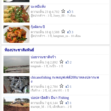
บะหมี่แห้ง
ความเห็น 23 ดู 4,702
5
อู๊ดปากลำฯ -
, Joeey_88 -
3 ปี
7 เดือน
กุ้งผัดกะปิ
ความเห็น 18 ดู 3,588
3
อู๊ดปากลำฯ -
, hangman_za -
3 ปี
10 เดือน
ห้องประชาสัมพันธ์
บ่อธรรมชาติจร้า
ความเห็น 3 ดู 2,892
2
tongmak -
, กะปิ๋ว -
1 ปี
1 ปี
chicanofishing กะพงบุฟเฟ่ต์200บาทลงปลากะพ
ง
ความเห็น 1 ดู 2,784
1
เรือจ้าง -
, เอ๋_เสนา91 -
2 ปี
1 ปี
บ่อปลาอิคคิว มีนา Fishing
ความเห็น 7 ดู 6,144
1
ธนกฤต_M -
, เด็กสี่แคว -
3 ปี
2 ปี