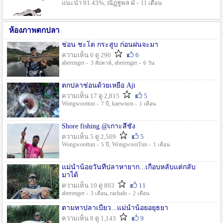
แนะนำ 91.43%, ณัฏฐพล ฝ่ -
11 เดือน
ห้องภาพตกปลา
ช่อน ชะโด กระสูบ ก่อนฝนจะมา
ความเห็น 6 ดู 290
6
aberenger -
, aberenger -
3 สัปดาห์
6 วัน
ตกปลาช่อนด้วยเหยื่อ Aji
ความเห็น 17 ดู 2,815
5
Wongwoottun -
, kaewnon -
7 ปี
1 เดือน
Shore fishing @เกาะสีชัง
ความเห็น 5 ดู 2,509
5
Wongwoottun -
, WongwootTun -
5 ปี
1 เดือน
แม่น้ำน้อยวันที่ปลาหายาก...เกือบหลับแต่กลับ
มาได้
ความเห็น 10 ดู 893
11
aberenger -
, rachalo -
3 เดือน
2 เดือน
ตามหาปลาเบี้ยว...แม่น้ำน้อยอยุธยา
ความเห็น 8 ดู 1,143
9