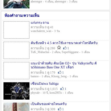
aberenger -
, aberenger -
4 เดือน
3 เดือน
ห้องคำถาม/ความเห็น
แก่งกระจาน
ความเห็น 0 ดู 41
wanchalerm_wan -
3 วัน
คันชิงหลิว 4.5 ควรใช้เลาขนาดเท่าไหร่ดีครับ
ความเห็น 2 ดู 286
1
TuK_Mahachai -
, Superbiggame -
2 เดือน
1 เดือน
แนะนำด้วยคับ คันเบ็ด O2+ รุ่น Valkyrieกับ คั
นShimano Bass One XT เลือก
ความเห็น 1 ดู 179
1
bamoo -
, Khong_beng -
1 เดือน
1 เดือน
เซียนDaiwa Saltiga
ความเห็น 6 ดู 1,615
1
physale -
, kom2005s -
10 ปี
1 เดือน
เป็นคันของค่ายไหนครับ
ความเห็น 3 ดู 309
1