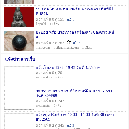
รบกวนสอบถามหน่อยครับเคยเห็นพระพิมพ์นี้ไ
หมครับ
ความเห็น 0 ดู 151
1
Popo01 -
1 เดือน
บะป่อย หรือ ปรอทกรอ เครื่องลางของชาวเหนื
อ
ความเห็น 2 ดู 282
7
manit.com -
, manit.com -
1 เดือน
1 เดือน
แจ้งข่าวสารเว็บ
แจ้งเว็บล่ม 19:08-19:43 วันที่ 4/5/2569
ความเห็น 0 ดู 201
webmaster -
3 เดือน
ผลกระทบจากเวลาเซิร์ฟเวอร์ผิด 10:30 -15:00
วันที่ 30/4/69
ความเห็น 0 ดู 247
webmaster -
3 เดือน
แจ้งหยุดให้บริการ 10:00 - 11:00 วันที่ 30 เมษา
ยน 2569
ความเห็น 2 ดู 345
3