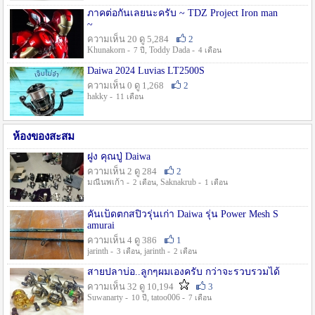
ภาคต่อกันเลยนะครับ ~ TDZ Project Iron man
~
ความเห็น 20 ดู 5,284
2
Khunakorn -
, Toddy Dada -
7 ปี
4 เดือน
Daiwa 2024 Luvias LT2500S
ความเห็น 0 ดู 1,268
2
hakky -
11 เดือน
ห้องของสะสม
ฝูง คุณปู่ Daiwa
ความเห็น 2 ดู 284
2
มณีนพเก้า -
, Saknakrub -
2 เดือน
1 เดือน
คันเบ็ดตกสปิ๋วรุ่นเก่า Daiwa รุ่น Power Mesh S
amurai
ความเห็น 4 ดู 386
1
jarinth -
, jarinth -
3 เดือน
2 เดือน
สายปลาบ่อ..ลูกๆผมเองครับ กว่าจะรวบรวมได้
ความเห็น 32 ดู 10,194
3
Suwanarty -
, tatoo006 -
10 ปี
7 เดือน