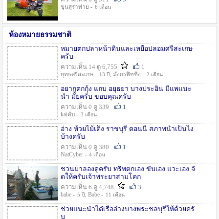
ขุนสุราพ่าย -
6 เดือน
ห้องหมายธรรมชาติ
หมายตกปลาหน้าดินและเหยื่อปลอมศรีสะเกษ
ครับ
ความเห็น 14 ดู 6,755
1
ยุทธศรีสะเกษ -
, มังกรฟิชชิ่ง -
13 ปี
2 เดือน
อยากตกกุ้ง แถบ อยุธยา บางประอิน มีแพแนะ
นำ มั้ยครับ ขอบคุณครับ
ความเห็น 0 ดู 339
1
kaiคับ -
3 เดือน
อ่าง ห้วยไม้เต็ง ราชบุรี ตอนนี้ สภาพน้ำเป็นไง
บ้างครับ
ความเห็น 0 ดู 380
1
NatCyber -
4 เดือน
ชวนมาลองดูครับ ทริพตกเอง ขับเอง แวะเอง จั
ดให้ครับเจ้าพระยาสามโคก
ความเห็น 6 ดู 4,748
3
babe -
, Babe -
5 ปี
11 เดือน
ช่วยแนะนำไต๋เรืออ่างบางพระชลบุรีให้ด้วยครั
บ