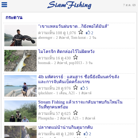
7 ส.ค. 69
กระดาน
"เขาแหลมวันฝนขาด...ก็ยังพอได้มันส์"
ความเห็น 108 ดู 1,076
2
aberenger -
, Tom korat -
2 สัปดาห์
2 วัน
ไมโครจิ้ก ติดกล่องไว้ไม่ผิดหวัง
ความเห็น 16 ดู 430
boonsak -
, pop1013 -
2 สัปดาห์
3 วัน
4lb มหัศจรรย์ : แสมสาร ชื่อนี้ยังมีมนตร์ขลัง
และการจับคันเบ็ดครั้งแรกข
ความเห็น 28 ดู 976
5
iplucklure -
, A21 -
1 เดือน
1 สัปดาห์
Stream Fishing แล้วเราจะกลับมาพบกันใหม่ใน
วันที่ทุกคนพร้อม
ความเห็น 57 ดู 625
Phonpicha -
, A21 -
2 สัปดาห์
1 สัปดาห์
ปลากดแม่น้ำน่านกินดุมากคับ
ความเห็น 48 ดู 1,280
2