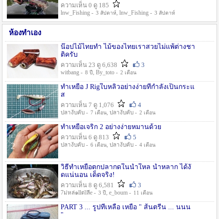
ความเห็น 0 ดู 185
lnw_Fishing -
, lnw_Fishing -
3 สัปดาห์
3 สัปดาห์
ห้องทำเอง
น๊อปไม้ไทยทำ ไม้ของไทยเราสวยไม่แพ้ต่างชา
ติครับ
ความเห็น 23 ดู 6,638
3
witbang -
, By_toto -
8 ปี
2 เดือน
ทำเหยื่อ J Rigใบหลิวอย่างง่ายที่กำลังเป็นกระแ
ส
ความเห็น 7 ดู 1,076
4
ปลางับคับ -
, ปลางับคับ -
7 เดือน
2 เดือน
ทำเหยื่อเจริก 2 อย่างง่ายหมานด้วย
ความเห็น 6 ดู 813
5
ปลางับคับ -
, ปลางับคับ -
6 เดือน
4 เดือน
วิธีทำเหยื่อตกปลากดในน้ำใหล น้ำหลาก ได้งั
ดแน่นอน เด็ดจริง!
ความเห็น 8 ดู 6,581
3
7ม่หล่๑llต่lลีe -
, e_boum -
3 ปี
11 เดือน
PART 3 ... รูปที่เหลือ เหยื่อ " ส้นตรีน ... นนน
"