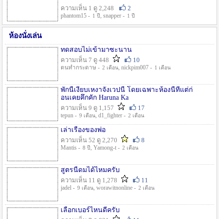
ความเห็น 1 ดู 2,248
2
phantom15 -
, snapper -
1 ปี
1 ปี
ห้องนั่งเล่น
ทดสอบไม่เข้ามาซะนาน
ความเห็น 7 ดู 448
10
ตนทำกระดาษ -
, nickpim007 -
2 เดือน
1 เดือน
พักนี้เงียบเหงาจังเวปนี้ โดยเฉพาะห้องนี้ที่แต่ก่
อนเคยคึกคัก Haruna Ka
ความเห็น 9 ดู 1,157
17
tepun -
, d1_fighter -
9 เดือน
2 เดือน
เล่าเรื่องของพ่อ
ความเห็น 52 ดู 2,270
8
Mantis -
, Yamong-t -
8 ปี
2 เดือน
สูตรนี้ดมได้ไหมครับ
ความเห็น 11 ดู 1,278
11
jadel -
, worawitnonline -
9 เดือน
2 เดือน
เลือกเบอร์ไหนดีครับ