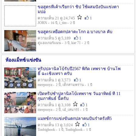
ขอสูตรที่เค้าเรียกว่า ชิป ใช้ผสมปังปั่นแข่งตา
มบ่อ
ความเห็น 21 ดู 24,745
1
JORN -
, i_tim -
16 ปี
2 ปี
ขอสูตรเหยื่อตกปลาตะโกก อ.บางบาล คับ
ความเห็น 5 ดู 5,189
1
ตู่แฮงเกอร์แมน -
, kae 71 -
3 ปี
2 ปี
ห้องแม็ทช์/แข่งขัน
ทริปปลานิลโบ้รับปี2567 พิกัด เทพราช บ้านโพ
ธิ์ ฉะเชิงเทรา ครับ
ความเห็น 1 ดู 3,573
1
meepooya -
, เด็กสามพราน -
2 ปี
1 ปี
เปิดทริปซ้ำปลานิลโบ้เทพราช วันอาทิตย์ ที่ 11
กุมภาพันธ์ นี้ครับ
ความเห็น 1 ดู 3,108
1
meepooya -
, เอ๋_เสนา91 -
2 ปี
1 ปี
แมทช์การแข่งขั้นตกปลาคนปั้นรำครั้งที่5
ความเห็น 13 ดู 3,024
1
Tonbighook -
, Tonbighook -
1 ปี
1 ปี