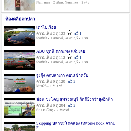
Num mea -
, Num mea -
2 เดือน
2 เดือน
ห้องคลิปตกปลา
เดาไปเรื่อย
ความเห็น 2 ดู 123
1
footfish -
, เอ สระบุรี -
1 สัปดาห์
2 วัน
ABU ชุดนี้ ตกกะพง แจ่มเลย
ความเห็น 2 ดู 112
1
footfish -
, เอ สระบุรี -
1 สัปดาห์
2 วัน
จูงกุ้ง ตกปลาเก๋า ตอนเช้าครับ
ความเห็น 0 ดู 120
2
Muu26 -
1 สัปดาห์
ช่อน ชะโด@สุพรรณบุรี กัดดียิ่งกว่ายุงอีกน้า
ความเห็น 0 ดู 204
2
ก้อง ตะโกคู่ -
2 สัปดาห์
Skipping ปลาชะโดคลอง เทสSike hook จากL
F