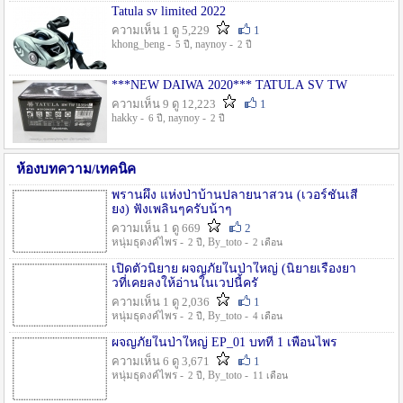
Tatula sv limited 2022
ความเห็น 1 ดู 5,229
1
khong_beng -
, naynoy -
5 ปี
2 ปี
***NEW DAIWA 2020*** TATULA SV TW
ความเห็น 9 ดู 12,223
1
hakky -
, naynoy -
6 ปี
2 ปี
ห้องบทความ/เทคนิค
พรานผึ้ง แห่งป่าบ้านปลายนาสวน (เวอร์ชั่นเสี
ยง) ฟังเพลินๆครับน้าๆ
ความเห็น 1 ดู 669
2
หนุ่มธุดงค์ไพร -
, By_toto -
2 ปี
2 เดือน
เปิดตัวนิยาย ผจญภัยในป่าใหญ่ (นิยายเรื่องยา
วที่เคยลงให้อ่านในเวปนี้ครั
ความเห็น 1 ดู 2,036
1
หนุ่มธุดงค์ไพร -
, By_toto -
2 ปี
4 เดือน
ผจญภัยในป่าใหญ่ EP_01 บทที่ 1 เพื่อนไพร
ความเห็น 6 ดู 3,671
1
หนุ่มธุดงค์ไพร -
, By_toto -
2 ปี
11 เดือน