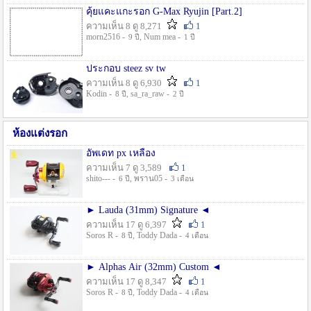
คุ้ยแคะแกะรอก G-Max Ryujin [Part.2]
ความเห็น 8 ดู 8,271
1
morn2516 -
, Num mea -
9 ปี
1 ปี
ประกอบ steez sv tw
ความเห็น 8 ดู 6,930
1
Kodin -
, sa_ra_raw -
8 ปี
2 ปี
ห้องแต่งรอก
อัพเดท px เหลือง
ความเห็น 7 ดู 3,589
1
shito--- -
, พราน05 -
6 ปี
3 เดือน
► Lauda (31mm) Signature ◄
ความเห็น 17 ดู 6,397
1
Soros R -
, Toddy Dada -
8 ปี
4 เดือน
► Alphas Air (32mm) Custom ◄
ความเห็น 17 ดู 8,347
1
Soros R -
, Toddy Dada -
8 ปี
4 เดือน