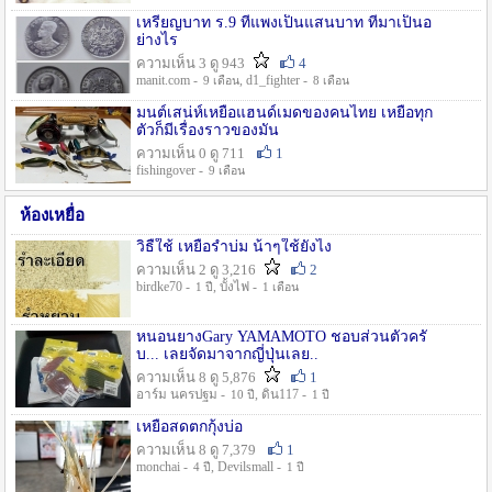
เหรียญบาท ร.9 ที่แพงเป็นแสนบาท ที่มาเป็นอ
ย่างไร
ความเห็น 3 ดู 943
4
manit.com -
, d1_fighter -
9 เดือน
8 เดือน
มนต์เสน่ห์เหยื่อแฮนด์เมดของคนไทย เหยื่อทุก
ตัวก็มีเรื่องราวของมัน
ความเห็น 0 ดู 711
1
fishingover -
9 เดือน
ห้องเหยื่อ
วิธืใช้ เหยื่อรำบ่ม น้าๆใช้ยังไง
ความเห็น 2 ดู 3,216
2
birdke70 -
, บั้งไฟ -
1 ปี
1 เดือน
หนอนยางGary YAMAMOTO ชอบส่วนตัวครั
บ... เลยจัดมาจากญี่ปุ่นเลย..
ความเห็น 8 ดู 5,876
1
อาร์ม นครปฐม -
, ดิน117 -
10 ปี
1 ปี
เหยื่อสดตกกุ้งบ่อ
ความเห็น 8 ดู 7,379
1
monchai -
, Devilsmall -
4 ปี
1 ปี