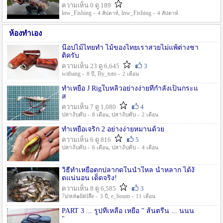
ความเห็น 0 ดู 189
lnw_Fishing -
, lnw_Fishing -
4 สัปดาห์
4 สัปดาห์
ห้องทำเอง
น๊อปไม้ไทยทำ ไม้ของไทยเราสวยไม่แพ้ต่างชา
ติครับ
ความเห็น 23 ดู 6,645
3
witbang -
, By_toto -
8 ปี
2 เดือน
ทำเหยื่อ J Rigใบหลิวอย่างง่ายที่กำลังเป็นกระแ
ส
ความเห็น 7 ดู 1,080
4
ปลางับคับ -
, ปลางับคับ -
8 เดือน
2 เดือน
ทำเหยื่อเจริก 2 อย่างง่ายหมานด้วย
ความเห็น 6 ดู 816
5
ปลางับคับ -
, ปลางับคับ -
6 เดือน
4 เดือน
วิธีทำเหยื่อตกปลากดในน้ำใหล น้ำหลาก ได้งั
ดแน่นอน เด็ดจริง!
ความเห็น 8 ดู 6,585
3
7ม่หล่๑llต่lลีe -
, e_boum -
3 ปี
11 เดือน
PART 3 ... รูปที่เหลือ เหยื่อ " ส้นตรีน ... นนน
"