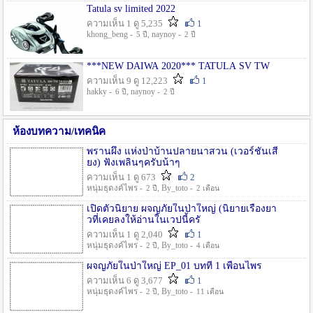
Tatula sv limited 2022
ความเห็น 1 ดู 5,235
1
khong_beng -
, naynoy -
5 ปี
2 ปี
***NEW DAIWA 2020*** TATULA SV TW
ความเห็น 9 ดู 12,223
1
hakky -
, naynoy -
6 ปี
2 ปี
ห้องบทความ/เทคนิค
พรานผึ้ง แห่งป่าบ้านปลายนาสวน (เวอร์ชั่นเสี
ยง) ฟังเพลินๆครับน้าๆ
ความเห็น 1 ดู 673
2
หนุ่มธุดงค์ไพร -
, By_toto -
2 ปี
2 เดือน
เปิดตัวนิยาย ผจญภัยในป่าใหญ่ (นิยายเรื่องยา
วที่เคยลงให้อ่านในเวปนี้ครั
ความเห็น 1 ดู 2,040
1
หนุ่มธุดงค์ไพร -
, By_toto -
2 ปี
4 เดือน
ผจญภัยในป่าใหญ่ EP_01 บทที่ 1 เพื่อนไพร
ความเห็น 6 ดู 3,677
1
หนุ่มธุดงค์ไพร -
, By_toto -
2 ปี
11 เดือน