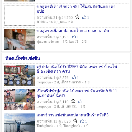
ขอสูตรที่เค้าเรียกว่า ชิป ใช้ผสมปังปั่นแข่งตา
มบ่อ
ความเห็น 21 ดู 24,750
1
JORN -
, i_tim -
16 ปี
2 ปี
ขอสูตรเหยื่อตกปลาตะโกก อ.บางบาล คับ
ความเห็น 5 ดู 5,193
1
ตู่แฮงเกอร์แมน -
, kae 71 -
3 ปี
2 ปี
ห้องแม็ทช์/แข่งขัน
ทริปปลานิลโบ้รับปี2567 พิกัด เทพราช บ้านโพ
ธิ์ ฉะเชิงเทรา ครับ
ความเห็น 1 ดู 3,576
1
meepooya -
, เด็กสามพราน -
2 ปี
1 ปี
เปิดทริปซ้ำปลานิลโบ้เทพราช วันอาทิตย์ ที่ 11
กุมภาพันธ์ นี้ครับ
ความเห็น 1 ดู 3,110
1
meepooya -
, เอ๋_เสนา91 -
2 ปี
1 ปี
แมทช์การแข่งขั้นตกปลาคนปั้นรำครั้งที่5
ความเห็น 13 ดู 3,026
1
Tonbighook -
, Tonbighook -
1 ปี
1 ปี