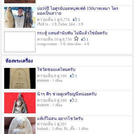
บ่อ16ปี ไอศูรย์บ่อสหบุฟเฟ่ต์ 150บาทเหมา ใคร
มองเป็นสวาย
ความเห็น 1 ดู 6,774
1
เรือจ้าง -
, Fisher_Idol -
3 ปี
3 ปี
กระทู้ แทนคำนับพัน ไม่มีแล้วใช่มั๊ยครับ
ความเห็น 10 ดู 8,756
1
wongwoottun -
, ohm-ohm -
5 ปี
4 ปี
ห้องพระเครื่อง
ใช่วัดช่องแคไหมครับ
ความเห็น 0 ดู 166
1
คนพหล -
1 เดือน
น้าๆ พี่ๆ ช่วยดูเหรียญนี้หน่อยครับ
ความเห็น 0 ดู 160
2
คนพหล -
1 เดือน
แท้เก๊ไม่สน อยากโชว์ครับ
ความเห็น 1 ดู 201
hudaark -
, จัง...ดั๊ย -
2 เดือน
1 เดือน