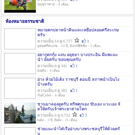
ขุนสุราพ่าย -
6 เดือน
ห้องหมายธรรมชาติ
หมายตกปลาหน้าดินและเหยื่อปลอมศรีสะเกษ
ครับ
ความเห็น 14 ดู 6,757
1
ยุทธศรีสะเกษ -
, มังกรฟิชชิ่ง -
13 ปี
2 เดือน
อยากตกกุ้ง แถบ อยุธยา บางประอิน มีแพแนะ
นำ มั้ยครับ ขอบคุณครับ
ความเห็น 0 ดู 341
1
kaiคับ -
4 เดือน
อ่าง ห้วยไม้เต็ง ราชบุรี ตอนนี้ สภาพน้ำเป็นไง
บ้างครับ
ความเห็น 0 ดู 385
1
NatCyber -
4 เดือน
ชวนมาลองดูครับ ทริพตกเอง ขับเอง แวะเอง จั
ดให้ครับเจ้าพระยาสามโคก
ความเห็น 6 ดู 4,752
3
babe -
, Babe -
5 ปี
11 เดือน
ช่วยแนะนำไต๋เรืออ่างบางพระชลบุรีให้ด้วยครั
บ