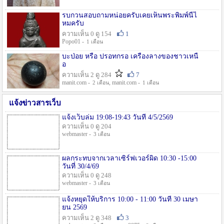
รบกวนสอบถามหน่อยครับเคยเห็นพระพิมพ์นี้ไ
หมครับ
ความเห็น 0 ดู 154
1
Popo01 -
1 เดือน
บะป่อย หรือ ปรอทกรอ เครื่องลางของชาวเหนื
อ
ความเห็น 2 ดู 284
7
manit.com -
, manit.com -
2 เดือน
1 เดือน
แจ้งข่าวสารเว็บ
แจ้งเว็บล่ม 19:08-19:43 วันที่ 4/5/2569
ความเห็น 0 ดู 204
webmaster -
3 เดือน
ผลกระทบจากเวลาเซิร์ฟเวอร์ผิด 10:30 -15:00
วันที่ 30/4/69
ความเห็น 0 ดู 248
webmaster -
3 เดือน
แจ้งหยุดให้บริการ 10:00 - 11:00 วันที่ 30 เมษา
ยน 2569
ความเห็น 2 ดู 348
3