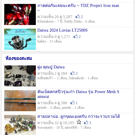
ภาคต่อกันเลยนะครับ ~ TDZ Project Iron man
~
ความเห็น 20 ดู 5,287
2
Khunakorn -
, Toddy Dada -
7 ปี
4 เดือน
Daiwa 2024 Luvias LT2500S
ความเห็น 0 ดู 1,271
2
hakky -
11 เดือน
ห้องของสะสม
ฝูง คุณปู่ Daiwa
ความเห็น 2 ดู 284
2
มณีนพเก้า -
, Saknakrub -
2 เดือน
1 เดือน
คันเบ็ดตกสปิ๋วรุ่นเก่า Daiwa รุ่น Power Mesh S
amurai
ความเห็น 4 ดู 390
1
jarinth -
, jarinth -
3 เดือน
2 เดือน
สายปลาบ่อ..ลูกๆผมเองครับ กว่าจะรวบรวมได้
ความเห็น 32 ดู 10,195
3
Suwanarty -
, tatoo006 -
10 ปี
7 เดือน