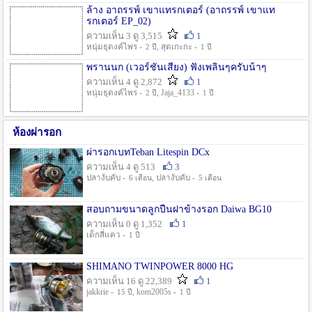
ล้าง อาถรรพ์ เขาแทรกเตอร์ (อาถรรพ์ เขาแท
รกเตอร์ EP_02)
ความเห็น 3 ดู 3,515
1
หนุ่มธุดงค์ไพร -
, สุดเกะกะ -
2 ปี
1 ปี
พรานนก (เวอร์ชั่นเสียง) ฟังเพลินๆครับน้าๆ
ความเห็น 4 ดู 2,872
1
หนุ่มธุดงค์ไพร -
, Jaja_4133 -
2 ปี
1 ปี
ห้องผ่ารอก
ผ่ารอกเบทTeban Litespin DCx
ความเห็น 4 ดู 513
3
ปลางับคับ -
, ปลางับคับ -
6 เดือน
5 เดือน
สอบถามขนาดลูกปืนฝาข้างรอก Daiwa BG10
ความเห็น 0 ดู 1,352
1
เด็กสี่แคว -
1 ปี
SHIMANO TWINPOWER 8000 HG
ความเห็น 16 ดู 22,389
1
jakkrie -
, kom2005s -
15 ปี
1 ปี