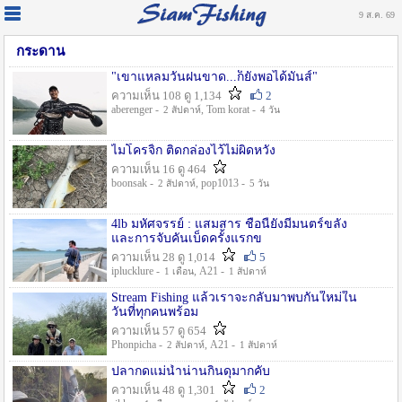
9 ส.ค. 69
กระดาน
"เขาแหลมวันฝนขาด...ก็ยังพอได้มันส์"
ความเห็น 108 ดู 1,134
2
aberenger -
, Tom korat -
2 สัปดาห์
4 วัน
ไมโครจิ้ก ติดกล่องไว้ไม่ผิดหวัง
ความเห็น 16 ดู 464
boonsak -
, pop1013 -
2 สัปดาห์
5 วัน
4lb มหัศจรรย์ : แสมสาร ชื่อนี้ยังมีมนตร์ขลัง
และการจับคันเบ็ดครั้งแรกข
ความเห็น 28 ดู 1,014
5
iplucklure -
, A21 -
1 เดือน
1 สัปดาห์
Stream Fishing แล้วเราจะกลับมาพบกันใหม่ใน
วันที่ทุกคนพร้อม
ความเห็น 57 ดู 654
Phonpicha -
, A21 -
2 สัปดาห์
1 สัปดาห์
ปลากดแม่น้ำน่านกินดุมากคับ
ความเห็น 48 ดู 1,301
2