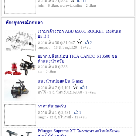
ความเห็น 7 ดู 834
11
jadel -
, worawitnonline -
6 เดือน
2 เดือน
ห้องอุปกรณ์ตกปลา
เรามาล้างรอก ABU 6500C ROCKET เองกันเถ
อะ..!!!
ความเห็น 30 ดู 31,047
2
tanapat t. -
, Seagull20 -
18 ปี
1 เดือน
อยากเปลี่ยนน็อป TICA CANDO ST3500 ขอ
คำแนะนำครับ
ความเห็น 0 ดู 283
vin -
3 เดือน
แนะนำหน่อยสปิน G max
ความเห็น 7 ดู 4,191
1
ป๋าโก้ -
, นิพนธ์082162660 -
9 ปี
9 เดือน
ราคาคันjmครับ
ความเห็น 1 ดู 2,481
1
tangtr -
, มโนรมย์ -
12 ปี
12 เดือน
Pflueger Supreme XT ใครพอหาอะไหล่หรือพอ
ซ่อมได้บ้างครับ