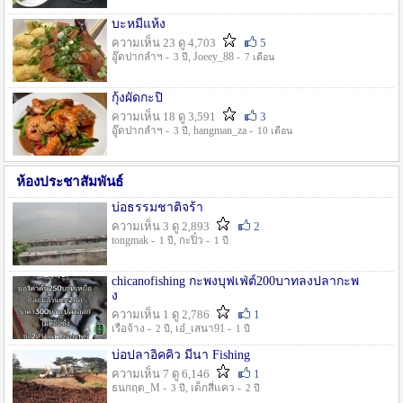
บะหมี่แห้ง
ความเห็น 23 ดู 4,703
5
อู๊ดปากลำฯ -
, Joeey_88 -
3 ปี
7 เดือน
กุ้งผัดกะปิ
ความเห็น 18 ดู 3,591
3
อู๊ดปากลำฯ -
, hangman_za -
3 ปี
10 เดือน
ห้องประชาสัมพันธ์
บ่อธรรมชาติจร้า
ความเห็น 3 ดู 2,893
2
tongmak -
, กะปิ๋ว -
1 ปี
1 ปี
chicanofishing กะพงบุฟเฟ่ต์200บาทลงปลากะพ
ง
ความเห็น 1 ดู 2,786
1
เรือจ้าง -
, เอ๋_เสนา91 -
2 ปี
1 ปี
บ่อปลาอิคคิว มีนา Fishing
ความเห็น 7 ดู 6,146
1
ธนกฤต_M -
, เด็กสี่แคว -
3 ปี
2 ปี