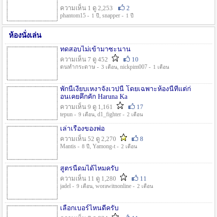
ความเห็น 1 ดู 2,253
2
phantom15 -
, snapper -
1 ปี
1 ปี
ห้องนั่งเล่น
ทดสอบไม่เข้ามาซะนาน
ความเห็น 7 ดู 452
10
ตนทำกระดาษ -
, nickpim007 -
3 เดือน
1 เดือน
พักนี้เงียบเหงาจังเวปนี้ โดยเฉพาะห้องนี้ที่แต่ก่
อนเคยคึกคัก Haruna Ka
ความเห็น 9 ดู 1,161
17
tepun -
, d1_fighter -
9 เดือน
2 เดือน
เล่าเรื่องของพ่อ
ความเห็น 52 ดู 2,270
8
Mantis -
, Yamong-t -
8 ปี
2 เดือน
สูตรนี้ดมได้ไหมครับ
ความเห็น 11 ดู 1,280
11
jadel -
, worawitnonline -
9 เดือน
2 เดือน
เลือกเบอร์ไหนดีครับ