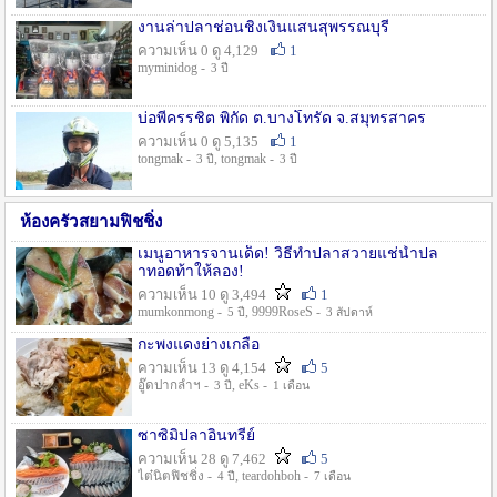
งานล่าปลาช่อนชิงเงินแสนสุพรรณบุรี
ความเห็น 0 ดู 4,129
1
myminidog -
3 ปี
บ่อพี่ครรชิต พิกัด ต.บางโทรัด จ.สมุทรสาคร
ความเห็น 0 ดู 5,135
1
tongmak -
, tongmak -
3 ปี
3 ปี
ห้องครัวสยามฟิชชิ่ง
เมนูอาหารจานเด็ด! วิธีทำปลาสวายแช่น้ำปล
าทอดท้าให้ลอง!
ความเห็น 10 ดู 3,494
1
mumkonmong -
, 9999RoseS -
5 ปี
3 สัปดาห์
กะพงแดงย่างเกลือ
ความเห็น 13 ดู 4,154
5
อู๊ดปากลำฯ -
, eKs -
3 ปี
1 เดือน
ซาซิมิปลาอินทรีย์
ความเห็น 28 ดู 7,462
5
ไต๋นิตฟิชชิ่ง -
, teardohboh -
4 ปี
7 เดือน