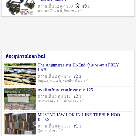
ความเห็น 12 ดู 4,950
1
หนามหลัง -
, Prajum -
8 ปี
1 ปี
ห้องอุปกรณ์ออกใหม่
The Anjumaraa คัน Hi-End รุ่นแรกจาก PREY
LAB
ความเห็น 2 ดู 7,249
2
Rujiwa_m -
, รอกลื่นปรื๊ด -
4 ปี
1 ปี
กระติกเก็บความเย็นขนาด 125
ความเห็น 1 ดู 3,212
1
artsave114 -
, sichangs -
1 ปี
1 ปี
MUSTAD JAW-LOK IN-LINE TREBLE HOO
K - 5X
ความเห็น 0 ดู 3,337
1
อู๊ดปากลำฯ -
2 ปี