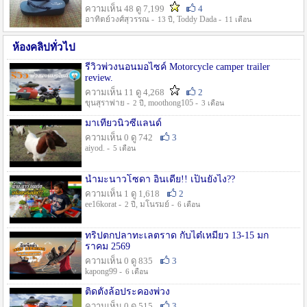
ความเห็น 48 ดู 7,199
4
อาทิตย์วงศ์สุวรรณ -
, Toddy Dada -
13 ปี
11 เดือน
ห้องคลิปทั่วไป
รีวิวพ่วงนอนมอไซค์ Motorcycle camper trailer
review.
ความเห็น 11 ดู 4,268
2
ขุนสุราพ่าย -
, moothong105 -
2 ปี
3 เดือน
มาเที่ยวนิวซีแลนด์
ความเห็น 0 ดู 742
3
aiyod. -
5 เดือน
น้ำมะนาวโซดา อินเดีย!! เป็นยังไง??
ความเห็น 1 ดู 1,618
2
ee16korat -
, มโนรมย์ -
2 ปี
6 เดือน
ทริปตกปลาทะเลตราด กับไต๋เหมี่ยว 13-15 มก
ราคม 2569
ความเห็น 0 ดู 835
3
kapong99 -
6 เดือน
ติดตั้งล้อประคองพ่วง
ความเห็น 0 ดู 515
3