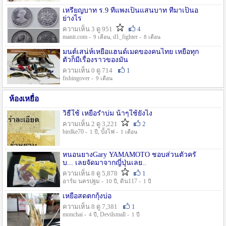
เหรียญบาท ร.9 ที่แพงเป็นแสนบาท ที่มาเป็นอ
ย่างไร
ความเห็น 3 ดู 951
4
manit.com -
, d1_fighter -
9 เดือน
8 เดือน
มนต์เสน่ห์เหยื่อแฮนด์เมดของคนไทย เหยื่อทุก
ตัวก็มีเรื่องราวของมัน
ความเห็น 0 ดู 714
1
fishingover -
9 เดือน
ห้องเหยื่อ
วิธืใช้ เหยื่อรำบ่ม น้าๆใช้ยังไง
ความเห็น 2 ดู 3,221
2
birdke70 -
, บั้งไฟ -
1 ปี
1 เดือน
หนอนยางGary YAMAMOTO ชอบส่วนตัวครั
บ... เลยจัดมาจากญี่ปุ่นเลย..
ความเห็น 8 ดู 5,878
1
อาร์ม นครปฐม -
, ดิน117 -
10 ปี
1 ปี
เหยื่อสดตกกุ้งบ่อ
ความเห็น 8 ดู 7,381
1
monchai -
, Devilsmall -
4 ปี
1 ปี