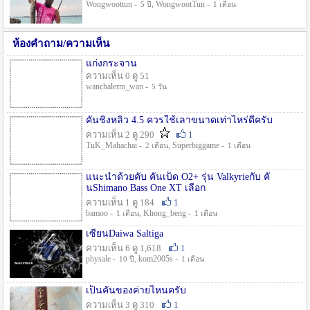
Wongwoottun -
, WongwootTun -
5 ปี
1 เดือน
ห้องคำถาม/ความเห็น
แก่งกระจาน
ความเห็น 0 ดู 51
wanchalerm_wan -
5 วัน
คันชิงหลิว 4.5 ควรใช้เลาขนาดเท่าไหร่ดีครับ
ความเห็น 2 ดู 290
1
TuK_Mahachai -
, Superbiggame -
2 เดือน
1 เดือน
แนะนำด้วยคับ คันเบ็ด O2+ รุ่น Valkyrieกับ คั
นShimano Bass One XT เลือก
ความเห็น 1 ดู 184
1
bamoo -
, Khong_beng -
1 เดือน
1 เดือน
เซียนDaiwa Saltiga
ความเห็น 6 ดู 1,618
1
physale -
, kom2005s -
10 ปี
1 เดือน
เป็นคันของค่ายไหนครับ
ความเห็น 3 ดู 310
1