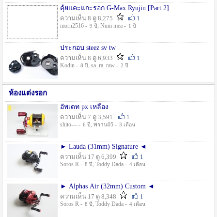
คุ้ยแคะแกะรอก G-Max Ryujin [Part.2]
ความเห็น 8 ดู 8,275
1
morn2516 -
, Num mea -
9 ปี
1 ปี
ประกอบ steez sv tw
ความเห็น 8 ดู 6,933
1
Kodin -
, sa_ra_raw -
8 ปี
2 ปี
ห้องแต่งรอก
อัพเดท px เหลือง
ความเห็น 7 ดู 3,591
1
shito--- -
, พราน05 -
6 ปี
3 เดือน
► Lauda (31mm) Signature ◄
ความเห็น 17 ดู 6,399
1
Soros R -
, Toddy Dada -
8 ปี
4 เดือน
► Alphas Air (32mm) Custom ◄
ความเห็น 17 ดู 8,348
1
Soros R -
, Toddy Dada -
8 ปี
4 เดือน