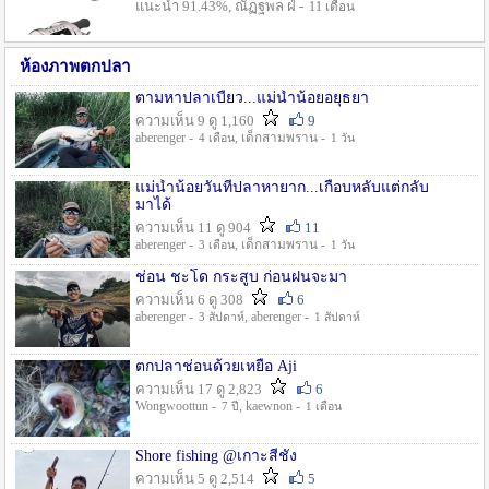
แนะนำ 91.43%, ณัฏฐพล ฝ่ -
11 เดือน
ห้องภาพตกปลา
ตามหาปลาเบี้ยว...แม่น้ำน้อยอยุธยา
ความเห็น 9 ดู 1,160
9
aberenger -
, เด็กสามพราน -
4 เดือน
1 วัน
แม่น้ำน้อยวันที่ปลาหายาก...เกือบหลับแต่กลับ
มาได้
ความเห็น 11 ดู 904
11
aberenger -
, เด็กสามพราน -
3 เดือน
1 วัน
ช่อน ชะโด กระสูบ ก่อนฝนจะมา
ความเห็น 6 ดู 308
6
aberenger -
, aberenger -
3 สัปดาห์
1 สัปดาห์
ตกปลาช่อนด้วยเหยื่อ Aji
ความเห็น 17 ดู 2,823
6
Wongwoottun -
, kaewnon -
7 ปี
1 เดือน
Shore fishing @เกาะสีชัง
ความเห็น 5 ดู 2,514
5