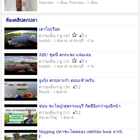
Num mea -
, Num mea -
2 เดือน
2 เดือน
ห้องคลิปตกปลา
เดาไปเรื่อย
ความเห็น 2 ดู 145
1
footfish -
, เอ สระบุรี -
1 สัปดาห์
4 วัน
ABU ชุดนี้ ตกกะพง แจ่มเลย
ความเห็น 2 ดู 135
1
footfish -
, เอ สระบุรี -
1 สัปดาห์
4 วัน
จูงกุ้ง ตกปลาเก๋า ตอนเช้าครับ
ความเห็น 0 ดู 130
2
Muu26 -
1 สัปดาห์
ช่อน ชะโด@สุพรรณบุรี กัดดียิ่งกว่ายุงอีกน้า
ความเห็น 0 ดู 215
2
ก้อง ตะโกคู่ -
3 สัปดาห์
Skipping ปลาชะโดคลอง เทสSike hook จากL
F