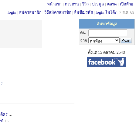
หน้าแรก
|
กระดาน
|
รีวิว
|
ประมูล
|
ตลาด
|
เปิดท้าย
login
|
สมัครสมาชิก
|
วิธีสมัครสมาชิก
|
ลืมชื่อ/รหัส
|
login ไม่ได้?
|
7 ส.ค. 69
ค้นหาข้อมูล
ค้น
จาก
ตั้งแต่ 15 ตุลาคม 2543
+7
่ดีคร
1 เดือน
+1
กั
1 เดือน
+1