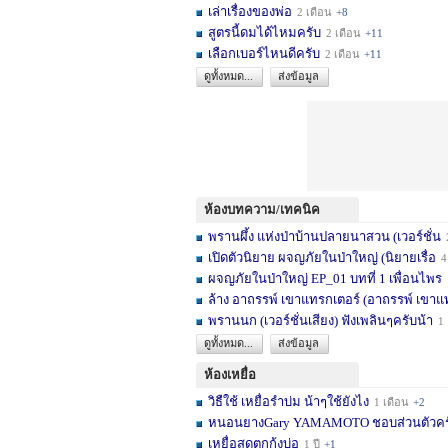
เล่าเรื่องของพ่อ
2 เดือน
+8
สูตรนี้ดมได้ไหมครับ
2 เดือน
+11
เลือกเบอร์ไหนดีครับ
2 เดือน
+11
ดูทั้งหมด...
ส่งข้อมูล
ห้องบทความ/เทคนิค
พรานผึ้ง แห่งป่าบ้านปลายนาสวน (เวอร์ชั่น
2 
เปิดตัวนิยาย ผจญภัยในป่าใหญ่ (นิยายเรื่อ
4 เดื
ผจญภัยในป่าใหญ่ EP_01 บทที่ 1 เพื่อนไพร
1
ล้าง อาถรรพ์ เขาแทรกเตอร์ (อาถรรพ์ เขาแ
พรานนก (เวอร์ชั่นเสียง) ฟังเพลินๆครับน้า
1 ปี
ดูทั้งหมด...
ส่งข้อมูล
ห้องเหยื่อ
วิธืใช้ เหยื่อรำบ่ม น้าๆใช้ยังไง
1 เดือน
+2
หนอนยางGary YAMAMOTO ชอบส่วนตัวครับ... 
เหยื่อสดตกกุ้งบ่อ
1 ปี
+1