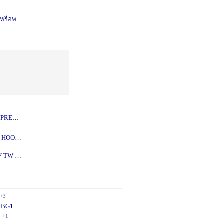
รือพอซ
1 ปี
+1
 PREY
1 ปี
+2
 - 5X
2 ปี
+1
V TW
2 ปี
+1
+3
 BG10
1 ปี
+1
ี
+1