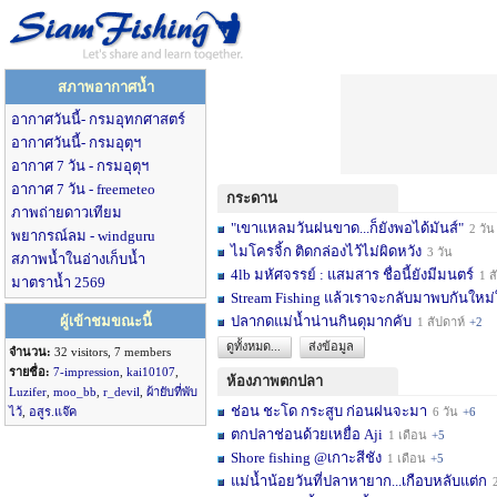
สภาพอากาศน้ำ
อากาศวันนี้- กรมอุทกศาสตร์
อากาศวันนี้- กรมอุตุฯ
อากาศ 7 วัน - กรมอุตุฯ
อากาศ 7 วัน - freemeteo
กระดาน
ภาพถ่ายดาวเทียม
"เขาแหลมวันฝนขาด...ก็ยังพอได้มันส์"
2 วัน
พยากรณ์ลม - windguru
ไมโครจิ้ก ติดกล่องไว้ไม่ผิดหวัง
3 วัน
สภาพน้ำในอ่างเก็บน้ำ
4lb มหัศจรรย์ : แสมสาร ชื่อนี้ยังมีมนตร์
1 สัปดาห์
มาตราน้ำ 2569
Stream Fishing แล้วเราจะกลับมาพบกันใหม่
ผู้เข้าชมขณะนี้
ปลากดแม่น้ำน่านกินดุมากคับ
1 สัปดาห์
+2
ดูทั้งหมด...
ส่งข้อมูล
จำนวน:
32 visitors, 7 members
รายชื่อ:
7-impression
,
kai10107
,
ห้องภาพตกปลา
Luzifer
,
moo_bb
,
r_devil
,
ผ้ายับที่พับ
ช่อน ชะโด กระสูบ ก่อนฝนจะมา
ไว้
,
อสูร.แจ๊ค
6 วัน
+6
ตกปลาช่อนด้วยเหยื่อ Aji
1 เดือน
+5
Shore fishing @เกาะสีชัง
1 เดือน
+5
แม่น้ำน้อยวันที่ปลาหายาก...เกือบหลับแต่ก
2 เ