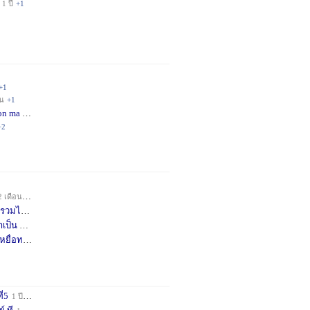
1 ปี
+1
+1
อน
+1
on ma
4 เดือน
+2
+2
2 เดือน
+1
วมได้
7 เดือน
+3
าเป็น
8 เดือน
+4
หยื่อท
9 เดือน
+1
ี่5
1 ปี
+1