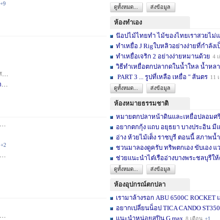
+9
ดูทั้งหมด...
ส่งข้อมูล
ห้องทำเอง
น๊อปไม้ไทยทำ ไม้ของไทยเราสวยไม่แพ้ต
ทำเหยื่อ J Rigใบหลิวอย่างง่ายที่กำลังเป
ทำเหยื่อเจริก 2 อย่างง่ายหมานด้วย
4 เ
วิธีทำเหยื่อตกปลากดในน้ำใหล น้ำหลา
าห์
+2
PART 3 ... รูปที่เหลือ เหยื่อ " ส้นตร
11 
F
3 สัปดาห์
ดูทั้งหมด...
ส่งข้อมูล
ห้องหมายธรรมชาติ
หมายตกปลาหน้าดินและเหยื่อปลอมศรีสะเ
3 เดือน
+2
อยากตกกุ้ง แถบ อยุธยา บางประอิน มีแ
อ่าง ห้วยไม้เต็ง ราชบุรี ตอนนี้ สภาพน้ำ
+2
ชวนมาลองดูครับ ทริพตกเอง ขับเอง แวะ
6 เดือน
+3
ช่วยแนะนำไต๋เรืออ่างบางพระชลบุรีให้
ดูทั้งหมด...
ส่งข้อมูล
ห้องอุปกรณ์ตกปลา
เรามาล้างรอก ABU 6500C ROCKET เอง
อยากเปลี่ยนน็อป TICA CANDO ST3500 ข
+17
แนะนำหน่อยสปิน G max
8 เดือน
+1