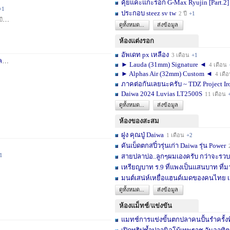
คุ้ยแคะแกะรอก G-Max Ryujin [Part.2]
+1
ประกอบ steez sv tw
2 ปี
+1
ปี
+1
ดูทั้งหมด...
ส่งข้อมูล
ห้องแต่งรอก
อัพเดท px เหลือง
3 เดือน
+1
า
3 สัปดาห์
+1
► Lauda (31mm) Signature ◄
4 เดือน
► Alphas Air (32mm) Custom ◄
4 เดื
ภาคต่อกันเลยนะครับ ~ TDZ Project Ir
Daiwa 2024 Luvias LT2500S
11 เดือน
ดูทั้งหมด...
ส่งข้อมูล
ห้องของสะสม
ฝูง คุณปู่ Daiwa
1 เดือน
+2
คันเบ็ดตกสปิ๋วรุ่นเก่า Daiwa รุ่น Power
1
สายปลาบ่อ..ลูกๆผมเองครับ กว่าจะรวบร
เหรียญบาท ร.9 ที่แพงเป็นแสนบาท ที่ม
มนต์เสน่ห์เหยื่อแฮนด์เมดของคนไทย เ
ดูทั้งหมด...
ส่งข้อมูล
ห้องแม็ทช์/แข่งขัน
แมทช์การแข่งขั้นตกปลาคนปั้นรำครั้งท