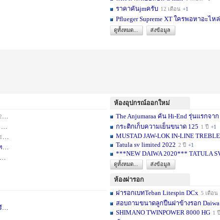
ราคาคันjmครับ
12 เดือน
+1
Pflueger Supreme XT ใครพอหาอะไหล่ห
ดูทั้งหมด...
ส่งข้อมูล
ห้องอุปกรณ์ออกใหม่
The Anjumaraa คัน Hi-End รุ่นแรกจาก
เดือน
+2
กระติกเก็บความเย็นขนาด 125
อน
+1
1 ปี
+1
MUSTAD JAW-LOK IN-LINE TREBLE HOOK
1 เดือน
+1
Tatula sv limited 2022
2 ปี
+1
ท
1 ปี
+1
***NEW DAIWA 2020*** TATULA S
+1
ดูทั้งหมด...
ส่งข้อมูล
ห้องผ่ารอก
ผ่ารอกเบทTeban Litespin DCx
5 เดือน
สอบถามขนาดลูกปืนฝาข้างรอก Daiwa
เ
1 ปี
+1
SHIMANO TWINPOWER 8000 HG
1 ป