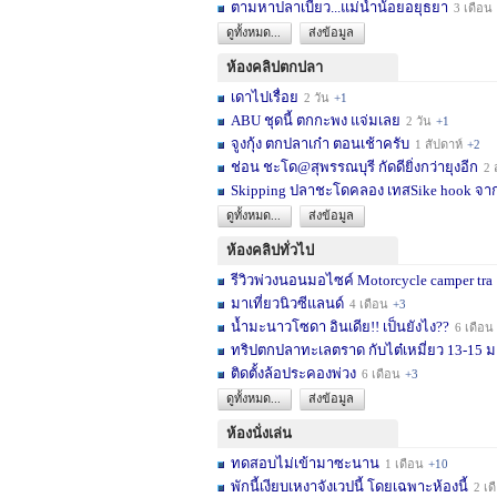
ตามหาปลาเบี้ยว...แม่น้ำน้อยอยุธยา
3 เดือน
ดูทั้งหมด...
ส่งข้อมูล
ห้องคลิปตกปลา
เดาไปเรื่อย
2 วัน
+1
ABU ชุดนี้ ตกกะพง แจ่มเลย
2 วัน
+1
จูงกุ้ง ตกปลาเก๋า ตอนเช้าครับ
1 สัปดาห์
+2
ช่อน ชะโด@สุพรรณบุรี กัดดียิ่งกว่ายุงอีก
2 สัปด
Skipping ปลาชะโดคลอง เทสSike hook จากL
ดูทั้งหมด...
ส่งข้อมูล
ห้องคลิปทั่วไป
รีวิวพ่วงนอนมอไซค์ Motorcycle camper tra
มาเที่ยวนิวซีแลนด์
4 เดือน
+3
น้ำมะนาวโซดา อินเดีย!! เป็นยังไง??
6 เดือน
ทริปตกปลาทะเลตราด กับไต๋เหมี่ยว 13-15 มก
ติดตั้งล้อประคองพ่วง
6 เดือน
+3
ดูทั้งหมด...
ส่งข้อมูล
ห้องนั่งเล่น
ทดสอบไม่เข้ามาซะนาน
1 เดือน
+10
พักนี้เงียบเหงาจังเวปนี้ โดยเฉพาะห้องนี้
2 เดือน