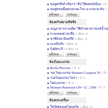
ขอสูตรที่เค้าเรียกว่า ชิป ใช้ผสมปังปั่นแ
2 ปี
ขอสูตรเหยื่อตกปลาตะโกก อ.บางบาล คับ
2 
ดูทั้งหมด...
ส่งข้อมูล
ห้องครัวสยามฟิชชิ่ง
เมนูอาหารจานเด็ด! วิธีทำปลาสวายแช่น้ำปล
กะพงแดงย่างเกลือ
1 เดือน
+5
ซาซิมิปลาอินทรีย์
6 เดือน
+5
บะหมี่แห้ง
7 เดือน
+5
กุ้งผัดกะปิ
10 เดือน
+3
ดูทั้งหมด...
ส่งข้อมูล
ห้องไดอะแกรม
Ryoko Precious
2 ปี
+2
ขอ ไดอะแกรม Shimano Conquest 50
5 ปี
+
รวมไดอแกรม ไดว่า
5 ปี
+1
ไดอะแกรม
6 ปี
+1
Shimano Rarenium CI4+ '12 : 2500
7 ปี
+1
ดูทั้งหมด...
ส่งข้อมูล
ห้องพระเครื่อง
ใช่วัดช่องแคไหมครับ
1 เดือน
+1