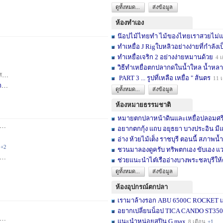
ดูทั้งหมด...
ส่งข้อมูล
ห้องทำเอง
น๊อปไม้ไทยทำ ไม้ของไทยเราสวยไม่แพ้ต
ทำเหยื่อ J Rigใบหลิวอย่างง่ายที่กำลังเป
ทำเหยื่อเจริก 2 อย่างง่ายหมานด้วย
4 เ
วิธีทำเหยื่อตกปลากดในน้ำใหล น้ำหลา
าห์
+2
PART 3 ... รูปที่เหลือ เหยื่อ " ส้นตร
11 
F
4 สัปดาห์
ดูทั้งหมด...
ส่งข้อมูล
ห้องหมายธรรมชาติ
หมายตกปลาหน้าดินและเหยื่อปลอมศรีสะเ
3 เดือน
+2
อยากตกกุ้ง แถบ อยุธยา บางประอิน มีแ
อ่าง ห้วยไม้เต็ง ราชบุรี ตอนนี้ สภาพน้ำ
+2
ชวนมาลองดูครับ ทริพตกเอง ขับเอง แวะ
6 เดือน
+3
ช่วยแนะนำไต๋เรืออ่างบางพระชลบุรีให้
ดูทั้งหมด...
ส่งข้อมูล
ห้องอุปกรณ์ตกปลา
เรามาล้างรอก ABU 6500C ROCKET เอง
อยากเปลี่ยนน็อป TICA CANDO ST3500 ข
+17
แนะนำหน่อยสปิน G max
8 เดือน
+1