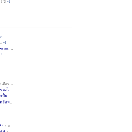
1 ปี
+1
+1
อน
+1
on ma
4 เดือน
+2
+2
2 เดือน
+1
วมได้
7 เดือน
+3
าเป็น
8 เดือน
+4
หยื่อท
9 เดือน
+1
ี่5
1 ปี
+1