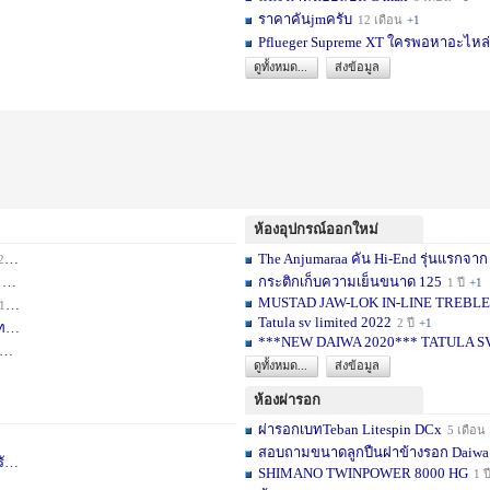
ราคาคันjmครับ
12 เดือน
+1
Pflueger Supreme XT ใครพอหาอะไหล่ห
ดูทั้งหมด...
ส่งข้อมูล
ห้องอุปกรณ์ออกใหม่
The Anjumaraa คัน Hi-End รุ่นแรกจาก
เดือน
+2
กระติกเก็บความเย็นขนาด 125
อน
+1
1 ปี
+1
MUSTAD JAW-LOK IN-LINE TREBLE HOOK
1 เดือน
+1
Tatula sv limited 2022
2 ปี
+1
ท
1 ปี
+1
***NEW DAIWA 2020*** TATULA S
+1
ดูทั้งหมด...
ส่งข้อมูล
ห้องผ่ารอก
ผ่ารอกเบทTeban Litespin DCx
5 เดือน
สอบถามขนาดลูกปืนฝาข้างรอก Daiwa
เ
1 ปี
+1
SHIMANO TWINPOWER 8000 HG
1 ป