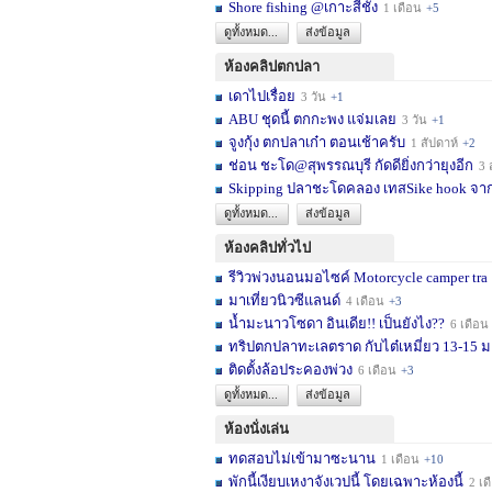
Shore fishing @เกาะสีชัง
1 เดือน
+5
ดูทั้งหมด...
ส่งข้อมูล
ห้องคลิปตกปลา
เดาไปเรื่อย
3 วัน
+1
ABU ชุดนี้ ตกกะพง แจ่มเลย
3 วัน
+1
จูงกุ้ง ตกปลาเก๋า ตอนเช้าครับ
1 สัปดาห์
+2
ช่อน ชะโด@สุพรรณบุรี กัดดียิ่งกว่ายุงอีก
3 สัปด
Skipping ปลาชะโดคลอง เทสSike hook จากL
ดูทั้งหมด...
ส่งข้อมูล
ห้องคลิปทั่วไป
รีวิวพ่วงนอนมอไซค์ Motorcycle camper tra
มาเที่ยวนิวซีแลนด์
4 เดือน
+3
น้ำมะนาวโซดา อินเดีย!! เป็นยังไง??
6 เดือน
ทริปตกปลาทะเลตราด กับไต๋เหมี่ยว 13-15 มก
ติดตั้งล้อประคองพ่วง
6 เดือน
+3
ดูทั้งหมด...
ส่งข้อมูล
ห้องนั่งเล่น
ทดสอบไม่เข้ามาซะนาน
1 เดือน
+10
พักนี้เงียบเหงาจังเวปนี้ โดยเฉพาะห้องนี้
2 เดือน