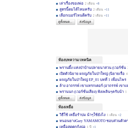
เล่าเรื่องของพ่อ
2 เดือน
+8
สูตรนี้ดมได้ไหมครับ
2 เดือน
+11
เลือกเบอร์ไหนดีครับ
2 เดือน
+11
ดูทั้งหมด...
ส่งข้อมูล
ห้องบทความ/เทคนิค
พรานผึ้ง แห่งป่าบ้านปลายนาสวน (เวอร์ชั่น
2 
เปิดตัวนิยาย ผจญภัยในป่าใหญ่ (นิยายเรื่อ
4 เดื
ผจญภัยในป่าใหญ่ EP_01 บทที่ 1 เพื่อนไพร
1
ล้าง อาถรรพ์ เขาแทรกเตอร์ (อาถรรพ์ เขาแ
พรานนก (เวอร์ชั่นเสียง) ฟังเพลินๆครับน้า
1 ปี
ดูทั้งหมด...
ส่งข้อมูล
ห้องเหยื่อ
วิธืใช้ เหยื่อรำบ่ม น้าๆใช้ยังไง
1 เดือน
+2
หนอนยางGary YAMAMOTO ชอบส่วนตัวครับ... 
เหยื่อสดตกกุ้งบ่อ
1 ปี
+1