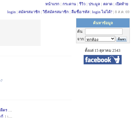
หน้าแรก
|
กระดาน
|
รีวิว
|
ประมูล
|
ตลาด
|
เปิดท้าย
login
|
สมัครสมาชิก
|
วิธีสมัครสมาชิก
|
ลืมชื่อ/รหัส
|
login ไม่ได้?
|
8 ส.ค. 69
ค้นหาข้อมูล
ค้น
จาก
ตั้งแต่ 15 ตุลาคม 2543
+7
่ดีคร
1 เดือน
+1
กั
1 เดือน
+1