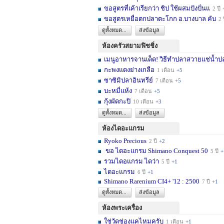
ขอสูตรที่เค้าเรียกว่า ชิป ใช้ผสมปังปั่นแ
2 ปี
ขอสูตรเหยื่อตกปลาตะโกก อ.บางบาล คับ
2 
ดูทั้งหมด...
ส่งข้อมูล
ห้องครัวสยามฟิชชิ่ง
เมนูอาหารจานเด็ด! วิธีทำปลาสวายแช่น้ำปล
กะพงแดงย่างเกลือ
1 เดือน
+5
ซาซิมิปลาอินทรีย์
7 เดือน
+5
บะหมี่แห้ง
7 เดือน
+5
กุ้งผัดกะปิ
10 เดือน
+3
ดูทั้งหมด...
ส่งข้อมูล
ห้องไดอะแกรม
Ryoko Precious
2 ปี
+2
ขอ ไดอะแกรม Shimano Conquest 50
5 ปี
+
รวมไดอแกรม ไดว่า
5 ปี
+1
ไดอะแกรม
6 ปี
+1
Shimano Rarenium CI4+ '12 : 2500
7 ปี
+1
ดูทั้งหมด...
ส่งข้อมูล
ห้องพระเครื่อง
ใช่วัดช่องแคไหมครับ
1 เดือน
+1