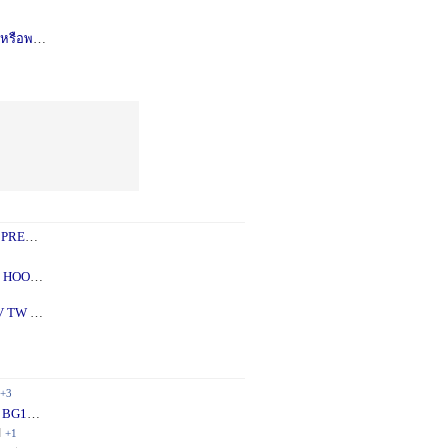
รือพอซ
1 ปี
+1
 PREY
1 ปี
+2
 - 5X
2 ปี
+1
V TW
2 ปี
+1
+3
 BG10
1 ปี
+1
ี
+1