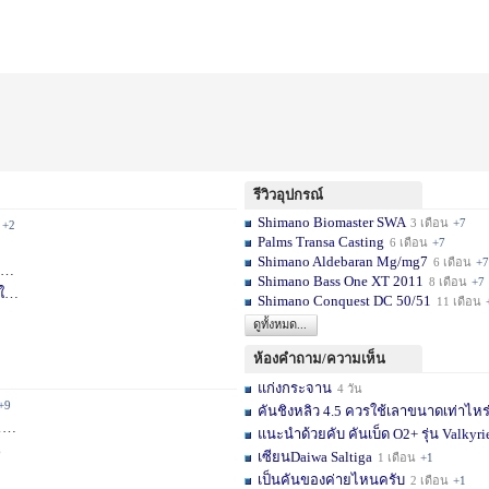
รีวิวอุปกรณ์
Shimano Biomaster SWA
3 เดือน
+7
+2
Palms Transa Casting
6 เดือน
+7
Shimano Aldebaran Mg/mg7
6 เดือน
+7
+5
Shimano Bass One XT 2011
8 เดือน
+7
ใ
1 สัปดาห์
Shimano Conquest DC 50/51
11 เดือน
ดูทั้งหมด...
ห้องคำถาม/ความเห็น
แก่งกระจาน
4 วัน
+9
คันชิงหลิว 4.5 ควรใช้เลาขนาดเท่าไหร
ม.
+11
แนะนำด้วยคับ คันเบ็ด O2+ รุ่น Valkyrie
6
เซียนDaiwa Saltiga
1 เดือน
+1
เป็นคันของค่ายไหนครับ
2 เดือน
+1