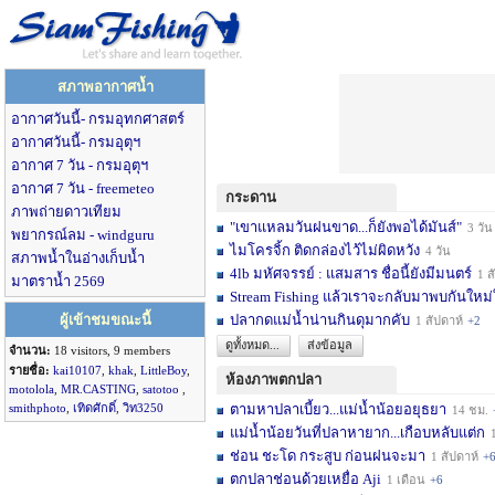
สภาพอากาศน้ำ
อากาศวันนี้- กรมอุทกศาสตร์
อากาศวันนี้- กรมอุตุฯ
อากาศ 7 วัน - กรมอุตุฯ
อากาศ 7 วัน - freemeteo
กระดาน
ภาพถ่ายดาวเทียม
"เขาแหลมวันฝนขาด...ก็ยังพอได้มันส์"
3 วัน
พยากรณ์ลม - windguru
ไมโครจิ้ก ติดกล่องไว้ไม่ผิดหวัง
4 วัน
สภาพน้ำในอ่างเก็บน้ำ
4lb มหัศจรรย์ : แสมสาร ชื่อนี้ยังมีมนตร์
1 สัปดาห์
มาตราน้ำ 2569
Stream Fishing แล้วเราจะกลับมาพบกันใหม่
ผู้เข้าชมขณะนี้
ปลากดแม่น้ำน่านกินดุมากคับ
1 สัปดาห์
+2
ดูทั้งหมด...
ส่งข้อมูล
จำนวน:
18 visitors, 9 members
รายชื่อ:
kai10107
,
khak
,
LittleBoy
,
ห้องภาพตกปลา
motolola
,
MR.CASTING
,
satotoo
,
smithphoto
,
เทิดศักดิ์
,
วิท3250
ตามหาปลาเบี้ยว...แม่น้ำน้อยอยุธยา
14 ชม.
แม่น้ำน้อยวันที่ปลาหายาก...เกือบหลับแต่ก
14 ช
ช่อน ชะโด กระสูบ ก่อนฝนจะมา
1 สัปดาห์
+
ตกปลาช่อนด้วยเหยื่อ Aji
1 เดือน
+6