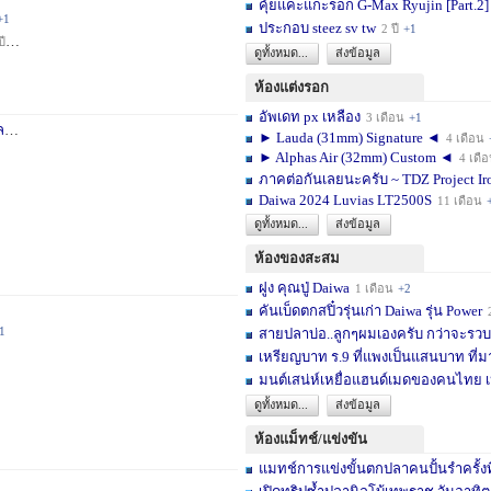
คุ้ยแคะแกะรอก G-Max Ryujin [Part.2]
+1
ประกอบ steez sv tw
2 ปี
+1
ปี
+1
ดูทั้งหมด...
ส่งข้อมูล
ห้องแต่งรอก
อัพเดท px เหลือง
3 เดือน
+1
า
3 สัปดาห์
+1
► Lauda (31mm) Signature ◄
4 เดือน
► Alphas Air (32mm) Custom ◄
4 เดื
ภาคต่อกันเลยนะครับ ~ TDZ Project Ir
Daiwa 2024 Luvias LT2500S
11 เดือน
ดูทั้งหมด...
ส่งข้อมูล
ห้องของสะสม
ฝูง คุณปู่ Daiwa
1 เดือน
+2
คันเบ็ดตกสปิ๋วรุ่นเก่า Daiwa รุ่น Power
1
สายปลาบ่อ..ลูกๆผมเองครับ กว่าจะรวบร
เหรียญบาท ร.9 ที่แพงเป็นแสนบาท ที่ม
มนต์เสน่ห์เหยื่อแฮนด์เมดของคนไทย เ
ดูทั้งหมด...
ส่งข้อมูล
ห้องแม็ทช์/แข่งขัน
แมทช์การแข่งขั้นตกปลาคนปั้นรำครั้งท