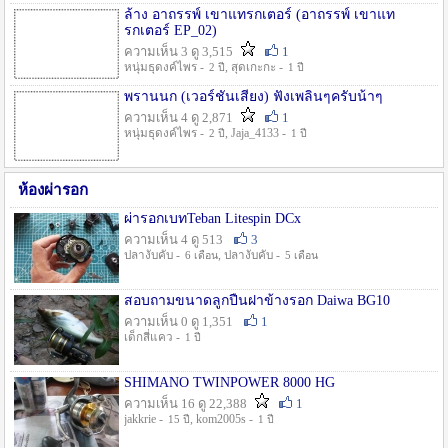
ล้าง อาถรรพ์ เขาแทรกเตอร์ (อาถรรพ์ เขาแท
รกเตอร์ EP_02)
ความเห็น 3 ดู 3,515
1
หนุ่มธุดงค์ไพร -
, สุดเกะกะ -
2 ปี
1 ปี
พรานนก (เวอร์ชั่นเสียง) ฟังเพลินๆครับน้าๆ
ความเห็น 4 ดู 2,871
1
หนุ่มธุดงค์ไพร -
, Jaja_4133 -
2 ปี
1 ปี
ห้องผ่ารอก
ผ่ารอกเบทTeban Litespin DCx
ความเห็น 4 ดู 513
3
ปลางับคับ -
, ปลางับคับ -
6 เดือน
5 เดือน
สอบถามขนาดลูกปืนฝาข้างรอก Daiwa BG10
ความเห็น 0 ดู 1,351
1
เด็กสี่แคว -
1 ปี
SHIMANO TWINPOWER 8000 HG
ความเห็น 16 ดู 22,388
1
jakkrie -
, kom2005s -
15 ปี
1 ปี