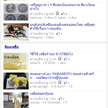
เหรียญบาท ร.9 ที่แพงเป็นแสนบาท ที่มาเป็นอ
ย่างไร
ความเห็น 3 ดู 949
4
manit.com -
, d1_fighter -
9 เดือน
8 เดือน
มนต์เสน่ห์เหยื่อแฮนด์เมดของคนไทย เหยื่อทุก
ตัวก็มีเรื่องราวของมัน
ความเห็น 0 ดู 714
1
fishingover -
9 เดือน
ห้องเหยื่อ
วิธืใช้ เหยื่อรำบ่ม น้าๆใช้ยังไง
ความเห็น 2 ดู 3,218
2
birdke70 -
, บั้งไฟ -
1 ปี
1 เดือน
หนอนยางGary YAMAMOTO ชอบส่วนตัวครั
บ... เลยจัดมาจากญี่ปุ่นเลย..
ความเห็น 8 ดู 5,878
1
อาร์ม นครปฐม -
, ดิน117 -
10 ปี
1 ปี
เหยื่อสดตกกุ้งบ่อ
ความเห็น 8 ดู 7,381
1
monchai -
, Devilsmall -
4 ปี
1 ปี