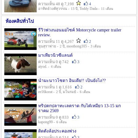
ความเห็น 48 ดู 7,198
4
อาทิตย์วงศ์สุวรรณ -
, Toddy Dada -
13 ปี
11 เดือน
ห้องคลิปทั่วไป
รีวิวพ่วงนอนมอไซค์ Motorcycle camper trailer
review.
ความเห็น 11 ดู 4,267
2
ขุนสุราพ่าย -
, moothong105 -
2 ปี
3 เดือน
มาเที่ยวนิวซีแลนด์
ความเห็น 0 ดู 742
3
aiyod. -
4 เดือน
น้ำมะนาวโซดา อินเดีย!! เป็นยังไง??
ความเห็น 1 ดู 1,616
2
ee16korat -
, มโนรมย์ -
2 ปี
6 เดือน
ทริปตกปลาทะเลตราด กับไต๋เหมี่ยว 13-15 มก
ราคม 2569
ความเห็น 0 ดู 833
3
kapong99 -
6 เดือน
ติดตั้งล้อประคองพ่วง
ความเห็น 0 ดู 514
3