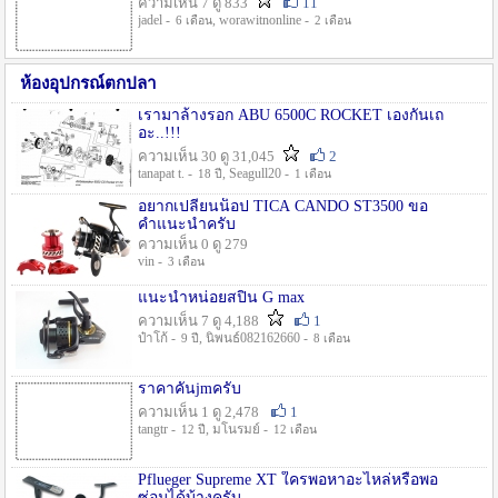
ความเห็น 7 ดู 833
11
jadel -
, worawitnonline -
6 เดือน
2 เดือน
ห้องอุปกรณ์ตกปลา
เรามาล้างรอก ABU 6500C ROCKET เองกันเถ
อะ..!!!
ความเห็น 30 ดู 31,045
2
tanapat t. -
, Seagull20 -
18 ปี
1 เดือน
อยากเปลี่ยนน็อป TICA CANDO ST3500 ขอ
คำแนะนำครับ
ความเห็น 0 ดู 279
vin -
3 เดือน
แนะนำหน่อยสปิน G max
ความเห็น 7 ดู 4,188
1
ป๋าโก้ -
, นิพนธ์082162660 -
9 ปี
8 เดือน
ราคาคันjmครับ
ความเห็น 1 ดู 2,478
1
tangtr -
, มโนรมย์ -
12 ปี
12 เดือน
Pflueger Supreme XT ใครพอหาอะไหล่หรือพอ
ซ่อมได้บ้างครับ