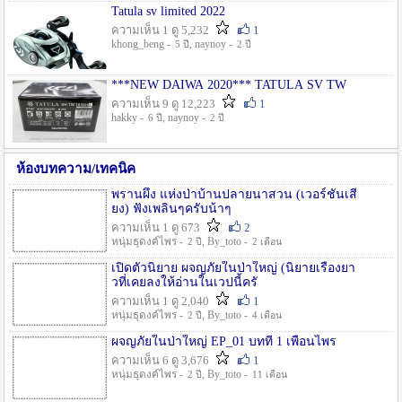
Tatula sv limited 2022
ความเห็น 1 ดู 5,232
1
khong_beng -
, naynoy -
5 ปี
2 ปี
***NEW DAIWA 2020*** TATULA SV TW
ความเห็น 9 ดู 12,223
1
hakky -
, naynoy -
6 ปี
2 ปี
ห้องบทความ/เทคนิค
พรานผึ้ง แห่งป่าบ้านปลายนาสวน (เวอร์ชั่นเสี
ยง) ฟังเพลินๆครับน้าๆ
ความเห็น 1 ดู 673
2
หนุ่มธุดงค์ไพร -
, By_toto -
2 ปี
2 เดือน
เปิดตัวนิยาย ผจญภัยในป่าใหญ่ (นิยายเรื่องยา
วที่เคยลงให้อ่านในเวปนี้ครั
ความเห็น 1 ดู 2,040
1
หนุ่มธุดงค์ไพร -
, By_toto -
2 ปี
4 เดือน
ผจญภัยในป่าใหญ่ EP_01 บทที่ 1 เพื่อนไพร
ความเห็น 6 ดู 3,676
1
หนุ่มธุดงค์ไพร -
, By_toto -
2 ปี
11 เดือน