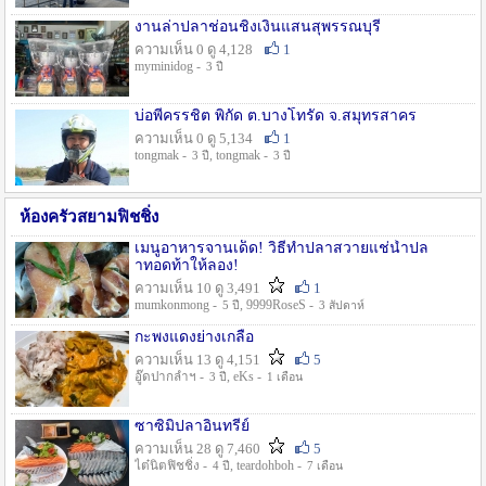
งานล่าปลาช่อนชิงเงินแสนสุพรรณบุรี
ความเห็น 0 ดู 4,128
1
myminidog -
3 ปี
บ่อพี่ครรชิต พิกัด ต.บางโทรัด จ.สมุทรสาคร
ความเห็น 0 ดู 5,134
1
tongmak -
, tongmak -
3 ปี
3 ปี
ห้องครัวสยามฟิชชิ่ง
เมนูอาหารจานเด็ด! วิธีทำปลาสวายแช่น้ำปล
าทอดท้าให้ลอง!
ความเห็น 10 ดู 3,491
1
mumkonmong -
, 9999RoseS -
5 ปี
3 สัปดาห์
กะพงแดงย่างเกลือ
ความเห็น 13 ดู 4,151
5
อู๊ดปากลำฯ -
, eKs -
3 ปี
1 เดือน
ซาซิมิปลาอินทรีย์
ความเห็น 28 ดู 7,460
5
ไต๋นิตฟิชชิ่ง -
, teardohboh -
4 ปี
7 เดือน