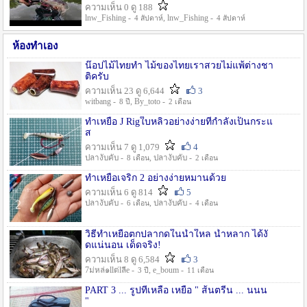
ความเห็น 0 ดู 188
lnw_Fishing -
, lnw_Fishing -
4 สัปดาห์
4 สัปดาห์
ห้องทำเอง
น๊อปไม้ไทยทำ ไม้ของไทยเราสวยไม่แพ้ต่างชา
ติครับ
ความเห็น 23 ดู 6,644
3
witbang -
, By_toto -
8 ปี
2 เดือน
ทำเหยื่อ J Rigใบหลิวอย่างง่ายที่กำลังเป็นกระแ
ส
ความเห็น 7 ดู 1,079
4
ปลางับคับ -
, ปลางับคับ -
8 เดือน
2 เดือน
ทำเหยื่อเจริก 2 อย่างง่ายหมานด้วย
ความเห็น 6 ดู 814
5
ปลางับคับ -
, ปลางับคับ -
6 เดือน
4 เดือน
วิธีทำเหยื่อตกปลากดในน้ำใหล น้ำหลาก ได้งั
ดแน่นอน เด็ดจริง!
ความเห็น 8 ดู 6,584
3
7ม่หล่๑llต่lลีe -
, e_boum -
3 ปี
11 เดือน
PART 3 ... รูปที่เหลือ เหยื่อ " ส้นตรีน ... นนน
"