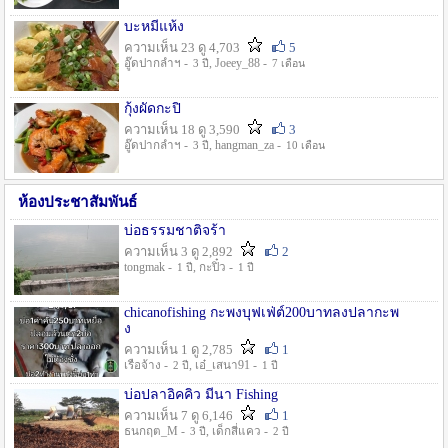
บะหมี่แห้ง
ความเห็น 23 ดู 4,703
5
อู๊ดปากลำฯ -
, Joeey_88 -
3 ปี
7 เดือน
กุ้งผัดกะปิ
ความเห็น 18 ดู 3,590
3
อู๊ดปากลำฯ -
, hangman_za -
3 ปี
10 เดือน
ห้องประชาสัมพันธ์
บ่อธรรมชาติจร้า
ความเห็น 3 ดู 2,892
2
tongmak -
, กะปิ๋ว -
1 ปี
1 ปี
chicanofishing กะพงบุฟเฟ่ต์200บาทลงปลากะพ
ง
ความเห็น 1 ดู 2,785
1
เรือจ้าง -
, เอ๋_เสนา91 -
2 ปี
1 ปี
บ่อปลาอิคคิว มีนา Fishing
ความเห็น 7 ดู 6,146
1
ธนกฤต_M -
, เด็กสี่แคว -
3 ปี
2 ปี