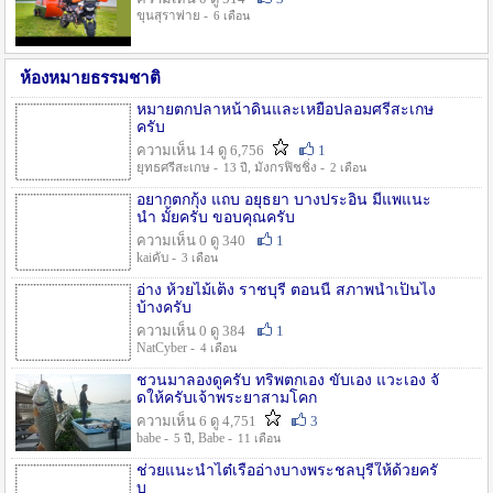
ขุนสุราพ่าย -
6 เดือน
ห้องหมายธรรมชาติ
หมายตกปลาหน้าดินและเหยื่อปลอมศรีสะเกษ
ครับ
ความเห็น 14 ดู 6,756
1
ยุทธศรีสะเกษ -
, มังกรฟิชชิ่ง -
13 ปี
2 เดือน
อยากตกกุ้ง แถบ อยุธยา บางประอิน มีแพแนะ
นำ มั้ยครับ ขอบคุณครับ
ความเห็น 0 ดู 340
1
kaiคับ -
3 เดือน
อ่าง ห้วยไม้เต็ง ราชบุรี ตอนนี้ สภาพน้ำเป็นไง
บ้างครับ
ความเห็น 0 ดู 384
1
NatCyber -
4 เดือน
ชวนมาลองดูครับ ทริพตกเอง ขับเอง แวะเอง จั
ดให้ครับเจ้าพระยาสามโคก
ความเห็น 6 ดู 4,751
3
babe -
, Babe -
5 ปี
11 เดือน
ช่วยแนะนำไต๋เรืออ่างบางพระชลบุรีให้ด้วยครั
บ