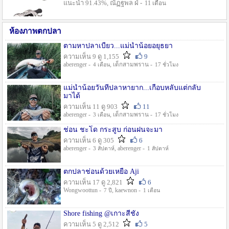
แนะนำ 91.43%, ณัฏฐพล ฝ่ -
11 เดือน
ห้องภาพตกปลา
ตามหาปลาเบี้ยว...แม่น้ำน้อยอยุธยา
ความเห็น 9 ดู 1,155
9
aberenger -
, เด็กสามพราน -
4 เดือน
17 ชั่วโมง
แม่น้ำน้อยวันที่ปลาหายาก...เกือบหลับแต่กลับ
มาได้
ความเห็น 11 ดู 903
11
aberenger -
, เด็กสามพราน -
3 เดือน
17 ชั่วโมง
ช่อน ชะโด กระสูบ ก่อนฝนจะมา
ความเห็น 6 ดู 305
6
aberenger -
, aberenger -
3 สัปดาห์
1 สัปดาห์
ตกปลาช่อนด้วยเหยื่อ Aji
ความเห็น 17 ดู 2,821
6
Wongwoottun -
, kaewnon -
7 ปี
1 เดือน
Shore fishing @เกาะสีชัง
ความเห็น 5 ดู 2,512
5