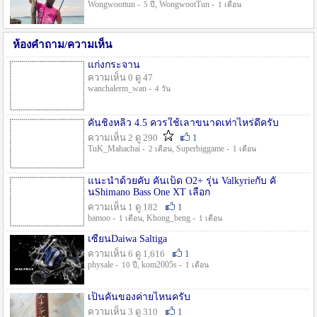
Wongwoottun -
, WongwootTun -
5 ปี
1 เดือน
ห้องคำถาม/ความเห็น
แก่งกระจาน
ความเห็น 0 ดู 47
wanchalerm_wan -
4 วัน
คันชิงหลิว 4.5 ควรใช้เลาขนาดเท่าไหร่ดีครับ
ความเห็น 2 ดู 290
1
TuK_Mahachai -
, Superbiggame -
2 เดือน
1 เดือน
แนะนำด้วยคับ คันเบ็ด O2+ รุ่น Valkyrieกับ คั
นShimano Bass One XT เลือก
ความเห็น 1 ดู 182
1
bamoo -
, Khong_beng -
1 เดือน
1 เดือน
เซียนDaiwa Saltiga
ความเห็น 6 ดู 1,616
1
physale -
, kom2005s -
10 ปี
1 เดือน
เป็นคันของค่ายไหนครับ
ความเห็น 3 ดู 310
1