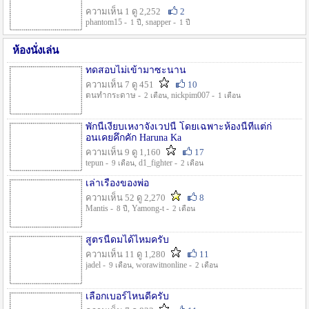
ความเห็น 1 ดู 2,252
2
phantom15 -
, snapper -
1 ปี
1 ปี
ห้องนั่งเล่น
ทดสอบไม่เข้ามาซะนาน
ความเห็น 7 ดู 451
10
ตนทำกระดาษ -
, nickpim007 -
2 เดือน
1 เดือน
พักนี้เงียบเหงาจังเวปนี้ โดยเฉพาะห้องนี้ที่แต่ก่
อนเคยคึกคัก Haruna Ka
ความเห็น 9 ดู 1,160
17
tepun -
, d1_fighter -
9 เดือน
2 เดือน
เล่าเรื่องของพ่อ
ความเห็น 52 ดู 2,270
8
Mantis -
, Yamong-t -
8 ปี
2 เดือน
สูตรนี้ดมได้ไหมครับ
ความเห็น 11 ดู 1,280
11
jadel -
, worawitnonline -
9 เดือน
2 เดือน
เลือกเบอร์ไหนดีครับ