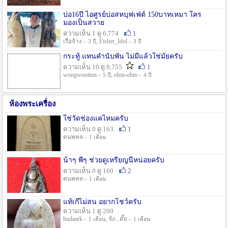
บ่อ16ปี ไอศูรย์บ่อสหบุฟเฟ่ต์ 150บาทเหมา ใคร
มองเป็นสวาย
ความเห็น 1 ดู 6,774
1
เรือจ้าง -
, Fisher_Idol -
3 ปี
3 ปี
กระทู้ แทนคำนับพัน ไม่มีแล้วใช่มั๊ยครับ
ความเห็น 10 ดู 8,755
1
wongwoottun -
, ohm-ohm -
5 ปี
4 ปี
ห้องพระเครื่อง
ใช่วัดช่องแคไหมครับ
ความเห็น 0 ดู 163
1
คนพหล -
1 เดือน
น้าๆ พี่ๆ ช่วยดูเหรียญนี้หน่อยครับ
ความเห็น 0 ดู 160
2
คนพหล -
1 เดือน
แท้เก๊ไม่สน อยากโชว์ครับ
ความเห็น 1 ดู 200
hudaark -
, จัง...ดั๊ย -
1 เดือน
1 เดือน