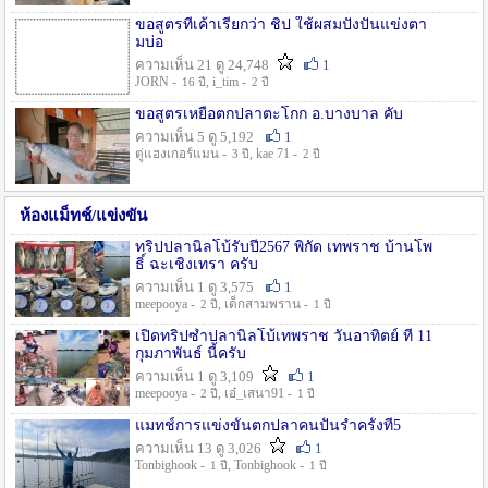
ขอสูตรที่เค้าเรียกว่า ชิป ใช้ผสมปังปั่นแข่งตา
มบ่อ
ความเห็น 21 ดู 24,748
1
JORN -
, i_tim -
16 ปี
2 ปี
ขอสูตรเหยื่อตกปลาตะโกก อ.บางบาล คับ
ความเห็น 5 ดู 5,192
1
ตู่แฮงเกอร์แมน -
, kae 71 -
3 ปี
2 ปี
ห้องแม็ทช์/แข่งขัน
ทริปปลานิลโบ้รับปี2567 พิกัด เทพราช บ้านโพ
ธิ์ ฉะเชิงเทรา ครับ
ความเห็น 1 ดู 3,575
1
meepooya -
, เด็กสามพราน -
2 ปี
1 ปี
เปิดทริปซ้ำปลานิลโบ้เทพราช วันอาทิตย์ ที่ 11
กุมภาพันธ์ นี้ครับ
ความเห็น 1 ดู 3,109
1
meepooya -
, เอ๋_เสนา91 -
2 ปี
1 ปี
แมทช์การแข่งขั้นตกปลาคนปั้นรำครั้งที่5
ความเห็น 13 ดู 3,026
1
Tonbighook -
, Tonbighook -
1 ปี
1 ปี