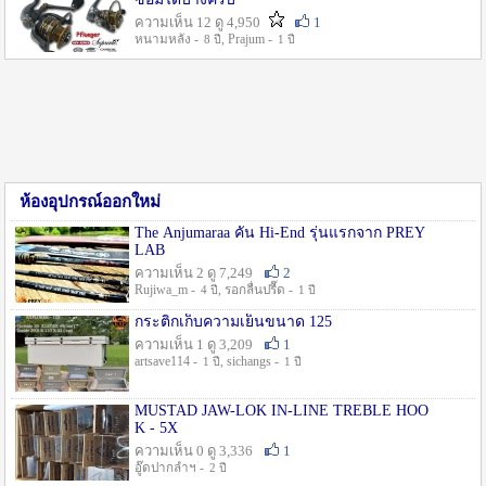
ความเห็น 12 ดู 4,950
1
หนามหลัง -
, Prajum -
8 ปี
1 ปี
ห้องอุปกรณ์ออกใหม่
The Anjumaraa คัน Hi-End รุ่นแรกจาก PREY
LAB
ความเห็น 2 ดู 7,249
2
Rujiwa_m -
, รอกลื่นปรื๊ด -
4 ปี
1 ปี
กระติกเก็บความเย็นขนาด 125
ความเห็น 1 ดู 3,209
1
artsave114 -
, sichangs -
1 ปี
1 ปี
MUSTAD JAW-LOK IN-LINE TREBLE HOO
K - 5X
ความเห็น 0 ดู 3,336
1
อู๊ดปากลำฯ -
2 ปี