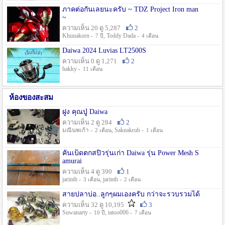
ภาคต่อกันเลยนะครับ ~ TDZ Project Iron man
~
ความเห็น 20 ดู 5,287
2
Khunakorn -
, Toddy Dada -
7 ปี
4 เดือน
Daiwa 2024 Luvias LT2500S
ความเห็น 0 ดู 1,271
2
hakky -
11 เดือน
ห้องของสะสม
ฝูง คุณปู่ Daiwa
ความเห็น 2 ดู 284
2
มณีนพเก้า -
, Saknakrub -
2 เดือน
1 เดือน
คันเบ็ดตกสปิ๋วรุ่นเก่า Daiwa รุ่น Power Mesh S
amurai
ความเห็น 4 ดู 390
1
jarinth -
, jarinth -
3 เดือน
2 เดือน
สายปลาบ่อ..ลูกๆผมเองครับ กว่าจะรวบรวมได้
ความเห็น 32 ดู 10,195
3
Suwanarty -
, tatoo006 -
10 ปี
7 เดือน