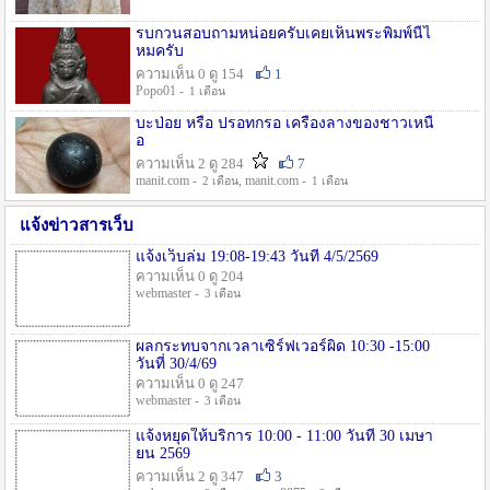
รบกวนสอบถามหน่อยครับเคยเห็นพระพิมพ์นี้ไ
หมครับ
ความเห็น 0 ดู 154
1
Popo01 -
1 เดือน
บะป่อย หรือ ปรอทกรอ เครื่องลางของชาวเหนื
อ
ความเห็น 2 ดู 284
7
manit.com -
, manit.com -
2 เดือน
1 เดือน
แจ้งข่าวสารเว็บ
แจ้งเว็บล่ม 19:08-19:43 วันที่ 4/5/2569
ความเห็น 0 ดู 204
webmaster -
3 เดือน
ผลกระทบจากเวลาเซิร์ฟเวอร์ผิด 10:30 -15:00
วันที่ 30/4/69
ความเห็น 0 ดู 247
webmaster -
3 เดือน
แจ้งหยุดให้บริการ 10:00 - 11:00 วันที่ 30 เมษา
ยน 2569
ความเห็น 2 ดู 347
3