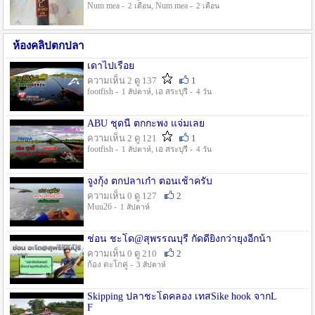
Num mea -
, Num mea -
2 เดือน
2 เดือน
ห้องคลิปตกปลา
เดาไปเรื่อย
ความเห็น 2 ดู 137
1
footfish -
, เอ สระบุรี -
1 สัปดาห์
4 วัน
ABU ชุดนี้ ตกกะพง แจ่มเลย
ความเห็น 2 ดู 121
1
footfish -
, เอ สระบุรี -
1 สัปดาห์
4 วัน
จูงกุ้ง ตกปลาเก๋า ตอนเช้าครับ
ความเห็น 0 ดู 127
2
Muu26 -
1 สัปดาห์
ช่อน ชะโด@สุพรรณบุรี กัดดียิ่งกว่ายุงอีกน้า
ความเห็น 0 ดู 210
2
ก้อง ตะโกคู่ -
3 สัปดาห์
Skipping ปลาชะโดคลอง เทสSike hook จากL
F