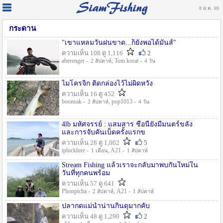
8 ส.ค. 69
กระดาน
"เขาแหลมวันฝนขาด...ก็ยังพอได้มันส์"
ความเห็น 108 ดู 1,116
2
aberenger -
, Tom korat -
2 สัปดาห์
4 วัน
ไมโครจิ้ก ติดกล่องไว้ไม่ผิดหวัง
ความเห็น 16 ดู 452
boonsak -
, pop1013 -
2 สัปดาห์
4 วัน
4lb มหัศจรรย์ : แสมสาร ชื่อนี้ยังมีมนตร์ขลัง
และการจับคันเบ็ดครั้งแรกข
ความเห็น 28 ดู 1,002
5
iplucklure -
, A21 -
1 เดือน
1 สัปดาห์
Stream Fishing แล้วเราจะกลับมาพบกันใหม่ใน
วันที่ทุกคนพร้อม
ความเห็น 57 ดู 641
Phonpicha -
, A21 -
2 สัปดาห์
1 สัปดาห์
ปลากดแม่น้ำน่านกินดุมากคับ
ความเห็น 48 ดู 1,290
2