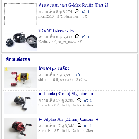
คุ้ยแคะแกะรอก G-Max Ryujin [Part.2]
ความเห็น 8 ดู 8,274
1
morn2516 -
, Num mea -
9 ปี
1 ปี
ประกอบ steez sv tw
ความเห็น 8 ดู 6,933
1
Kodin -
, sa_ra_raw -
8 ปี
2 ปี
ห้องแต่งรอก
อัพเดท px เหลือง
ความเห็น 7 ดู 3,591
1
shito--- -
, พราน05 -
6 ปี
3 เดือน
► Lauda (31mm) Signature ◄
ความเห็น 17 ดู 6,399
1
Soros R -
, Toddy Dada -
8 ปี
4 เดือน
► Alphas Air (32mm) Custom ◄
ความเห็น 17 ดู 8,348
1
Soros R -
, Toddy Dada -
8 ปี
4 เดือน