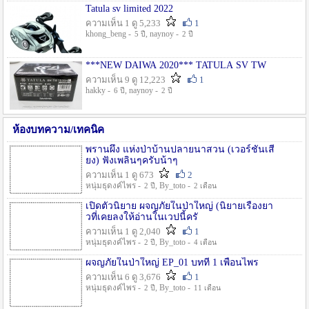
Tatula sv limited 2022
ความเห็น 1 ดู 5,233
1
khong_beng -
, naynoy -
5 ปี
2 ปี
***NEW DAIWA 2020*** TATULA SV TW
ความเห็น 9 ดู 12,223
1
hakky -
, naynoy -
6 ปี
2 ปี
ห้องบทความ/เทคนิค
พรานผึ้ง แห่งป่าบ้านปลายนาสวน (เวอร์ชั่นเสี
ยง) ฟังเพลินๆครับน้าๆ
ความเห็น 1 ดู 673
2
หนุ่มธุดงค์ไพร -
, By_toto -
2 ปี
2 เดือน
เปิดตัวนิยาย ผจญภัยในป่าใหญ่ (นิยายเรื่องยา
วที่เคยลงให้อ่านในเวปนี้ครั
ความเห็น 1 ดู 2,040
1
หนุ่มธุดงค์ไพร -
, By_toto -
2 ปี
4 เดือน
ผจญภัยในป่าใหญ่ EP_01 บทที่ 1 เพื่อนไพร
ความเห็น 6 ดู 3,676
1
หนุ่มธุดงค์ไพร -
, By_toto -
2 ปี
11 เดือน