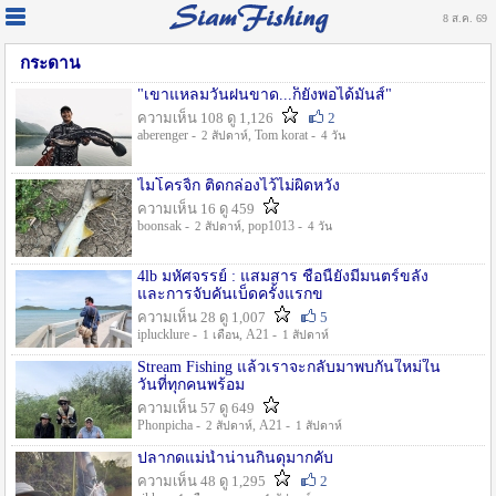
8 ส.ค. 69
กระดาน
"เขาแหลมวันฝนขาด...ก็ยังพอได้มันส์"
ความเห็น 108 ดู 1,126
2
aberenger -
, Tom korat -
2 สัปดาห์
4 วัน
ไมโครจิ้ก ติดกล่องไว้ไม่ผิดหวัง
ความเห็น 16 ดู 459
boonsak -
, pop1013 -
2 สัปดาห์
4 วัน
4lb มหัศจรรย์ : แสมสาร ชื่อนี้ยังมีมนตร์ขลัง
และการจับคันเบ็ดครั้งแรกข
ความเห็น 28 ดู 1,007
5
iplucklure -
, A21 -
1 เดือน
1 สัปดาห์
Stream Fishing แล้วเราจะกลับมาพบกันใหม่ใน
วันที่ทุกคนพร้อม
ความเห็น 57 ดู 649
Phonpicha -
, A21 -
2 สัปดาห์
1 สัปดาห์
ปลากดแม่น้ำน่านกินดุมากคับ
ความเห็น 48 ดู 1,295
2