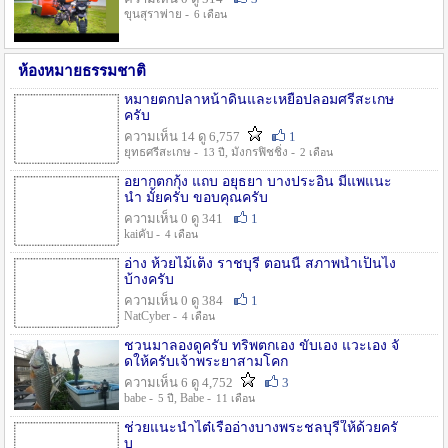
ขุนสุราพ่าย -
6 เดือน
ห้องหมายธรรมชาติ
หมายตกปลาหน้าดินและเหยื่อปลอมศรีสะเกษ
ครับ
ความเห็น 14 ดู 6,757
1
ยุทธศรีสะเกษ -
, มังกรฟิชชิ่ง -
13 ปี
2 เดือน
อยากตกกุ้ง แถบ อยุธยา บางประอิน มีแพแนะ
นำ มั้ยครับ ขอบคุณครับ
ความเห็น 0 ดู 341
1
kaiคับ -
4 เดือน
อ่าง ห้วยไม้เต็ง ราชบุรี ตอนนี้ สภาพน้ำเป็นไง
บ้างครับ
ความเห็น 0 ดู 384
1
NatCyber -
4 เดือน
ชวนมาลองดูครับ ทริพตกเอง ขับเอง แวะเอง จั
ดให้ครับเจ้าพระยาสามโคก
ความเห็น 6 ดู 4,752
3
babe -
, Babe -
5 ปี
11 เดือน
ช่วยแนะนำไต๋เรืออ่างบางพระชลบุรีให้ด้วยครั
บ