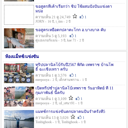
ขอสูตรที่เค้าเรียกว่า ชิป ใช้ผสมปังปั่นแข่งตา
มบ่อ
ความเห็น 21 ดู 24,749
1
JORN -
, i_tim -
16 ปี
2 ปี
ขอสูตรเหยื่อตกปลาตะโกก อ.บางบาล คับ
ความเห็น 5 ดู 5,193
1
ตู่แฮงเกอร์แมน -
, kae 71 -
3 ปี
2 ปี
ห้องแม็ทช์/แข่งขัน
ทริปปลานิลโบ้รับปี2567 พิกัด เทพราช บ้านโพ
ธิ์ ฉะเชิงเทรา ครับ
ความเห็น 1 ดู 3,576
1
meepooya -
, เด็กสามพราน -
2 ปี
1 ปี
เปิดทริปซ้ำปลานิลโบ้เทพราช วันอาทิตย์ ที่ 11
กุมภาพันธ์ นี้ครับ
ความเห็น 1 ดู 3,109
1
meepooya -
, เอ๋_เสนา91 -
2 ปี
1 ปี
แมทช์การแข่งขั้นตกปลาคนปั้นรำครั้งที่5
ความเห็น 13 ดู 3,026
1
Tonbighook -
, Tonbighook -
1 ปี
1 ปี