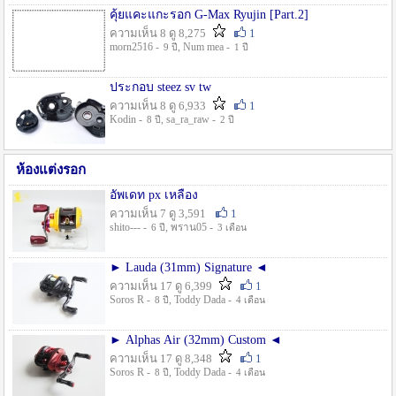
คุ้ยแคะแกะรอก G-Max Ryujin [Part.2]
ความเห็น 8 ดู 8,275
1
morn2516 -
, Num mea -
9 ปี
1 ปี
ประกอบ steez sv tw
ความเห็น 8 ดู 6,933
1
Kodin -
, sa_ra_raw -
8 ปี
2 ปี
ห้องแต่งรอก
อัพเดท px เหลือง
ความเห็น 7 ดู 3,591
1
shito--- -
, พราน05 -
6 ปี
3 เดือน
► Lauda (31mm) Signature ◄
ความเห็น 17 ดู 6,399
1
Soros R -
, Toddy Dada -
8 ปี
4 เดือน
► Alphas Air (32mm) Custom ◄
ความเห็น 17 ดู 8,348
1
Soros R -
, Toddy Dada -
8 ปี
4 เดือน