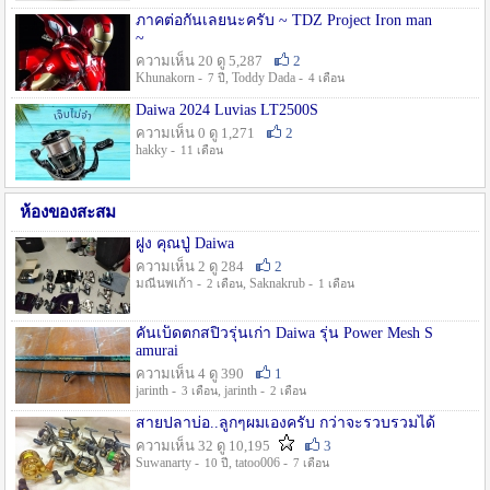
ภาคต่อกันเลยนะครับ ~ TDZ Project Iron man
~
ความเห็น 20 ดู 5,287
2
Khunakorn -
, Toddy Dada -
7 ปี
4 เดือน
Daiwa 2024 Luvias LT2500S
ความเห็น 0 ดู 1,271
2
hakky -
11 เดือน
ห้องของสะสม
ฝูง คุณปู่ Daiwa
ความเห็น 2 ดู 284
2
มณีนพเก้า -
, Saknakrub -
2 เดือน
1 เดือน
คันเบ็ดตกสปิ๋วรุ่นเก่า Daiwa รุ่น Power Mesh S
amurai
ความเห็น 4 ดู 390
1
jarinth -
, jarinth -
3 เดือน
2 เดือน
สายปลาบ่อ..ลูกๆผมเองครับ กว่าจะรวบรวมได้
ความเห็น 32 ดู 10,195
3
Suwanarty -
, tatoo006 -
10 ปี
7 เดือน