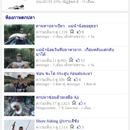
แนะนำ 91.43%, ณัฏฐพล ฝ่ -
11 เดือน
ห้องภาพตกปลา
ตามหาปลาเบี้ยว...แม่น้ำน้อยอยุธยา
ความเห็น 9 ดู 1,159
9
aberenger -
, เด็กสามพราน -
4 เดือน
1 วัน
แม่น้ำน้อยวันที่ปลาหายาก...เกือบหลับแต่กลับ
มาได้
ความเห็น 11 ดู 903
11
aberenger -
, เด็กสามพราน -
3 เดือน
1 วัน
ช่อน ชะโด กระสูบ ก่อนฝนจะมา
ความเห็น 6 ดู 306
6
aberenger -
, aberenger -
3 สัปดาห์
1 สัปดาห์
ตกปลาช่อนด้วยเหยื่อ Aji
ความเห็น 17 ดู 2,823
6
Wongwoottun -
, kaewnon -
7 ปี
1 เดือน
Shore fishing @เกาะสีชัง
ความเห็น 5 ดู 2,514
5