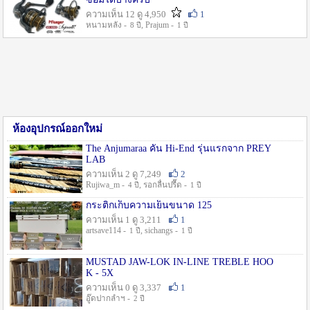
ความเห็น 12 ดู 4,950
1
หนามหลัง -
, Prajum -
8 ปี
1 ปี
ห้องอุปกรณ์ออกใหม่
The Anjumaraa คัน Hi-End รุ่นแรกจาก PREY
LAB
ความเห็น 2 ดู 7,249
2
Rujiwa_m -
, รอกลื่นปรื๊ด -
4 ปี
1 ปี
กระติกเก็บความเย็นขนาด 125
ความเห็น 1 ดู 3,211
1
artsave114 -
, sichangs -
1 ปี
1 ปี
MUSTAD JAW-LOK IN-LINE TREBLE HOO
K - 5X
ความเห็น 0 ดู 3,337
1
อู๊ดปากลำฯ -
2 ปี