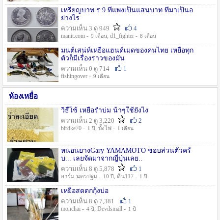
เหรียญบาท ร.9 ที่แพงเป็นแสนบาท ที่มาเป็นอ
ย่างไร
ความเห็น 3 ดู 949
4
manit.com -
, d1_fighter -
9 เดือน
8 เดือน
มนต์เสน่ห์เหยื่อแฮนด์เมดของคนไทย เหยื่อทุก
ตัวก็มีเรื่องราวของมัน
ความเห็น 0 ดู 714
1
fishingover -
9 เดือน
ห้องเหยื่อ
วิธืใช้ เหยื่อรำบ่ม น้าๆใช้ยังไง
ความเห็น 2 ดู 3,220
2
birdke70 -
, บั้งไฟ -
1 ปี
1 เดือน
หนอนยางGary YAMAMOTO ชอบส่วนตัวครั
บ... เลยจัดมาจากญี่ปุ่นเลย..
ความเห็น 8 ดู 5,878
1
อาร์ม นครปฐม -
, ดิน117 -
10 ปี
1 ปี
เหยื่อสดตกกุ้งบ่อ
ความเห็น 8 ดู 7,381
1
monchai -
, Devilsmall -
4 ปี
1 ปี