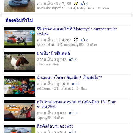
ความเห็น 48 ดู 7,198
4
อาทิตย์วงศ์สุวรรณ -
, Toddy Dada -
13 ปี
11 เดือน
ห้องคลิปทั่วไป
รีวิวพ่วงนอนมอไซค์ Motorcycle camper trailer
review.
ความเห็น 11 ดู 4,267
2
ขุนสุราพ่าย -
, moothong105 -
2 ปี
3 เดือน
มาเที่ยวนิวซีแลนด์
ความเห็น 0 ดู 742
3
aiyod. -
4 เดือน
น้ำมะนาวโซดา อินเดีย!! เป็นยังไง??
ความเห็น 1 ดู 1,618
2
ee16korat -
, มโนรมย์ -
2 ปี
6 เดือน
ทริปตกปลาทะเลตราด กับไต๋เหมี่ยว 13-15 มก
ราคม 2569
ความเห็น 0 ดู 833
3
kapong99 -
6 เดือน
ติดตั้งล้อประคองพ่วง
ความเห็น 0 ดู 514
3