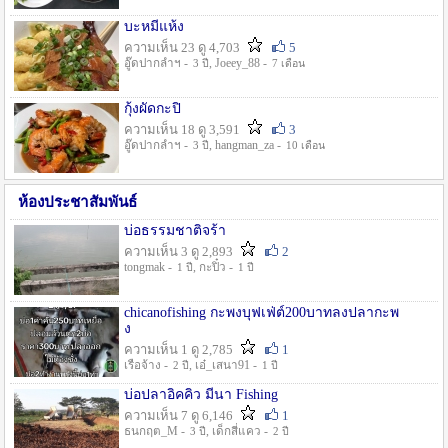
บะหมี่แห้ง
ความเห็น 23 ดู 4,703
5
อู๊ดปากลำฯ -
, Joeey_88 -
3 ปี
7 เดือน
กุ้งผัดกะปิ
ความเห็น 18 ดู 3,591
3
อู๊ดปากลำฯ -
, hangman_za -
3 ปี
10 เดือน
ห้องประชาสัมพันธ์
บ่อธรรมชาติจร้า
ความเห็น 3 ดู 2,893
2
tongmak -
, กะปิ๋ว -
1 ปี
1 ปี
chicanofishing กะพงบุฟเฟ่ต์200บาทลงปลากะพ
ง
ความเห็น 1 ดู 2,785
1
เรือจ้าง -
, เอ๋_เสนา91 -
2 ปี
1 ปี
บ่อปลาอิคคิว มีนา Fishing
ความเห็น 7 ดู 6,146
1
ธนกฤต_M -
, เด็กสี่แคว -
3 ปี
2 ปี