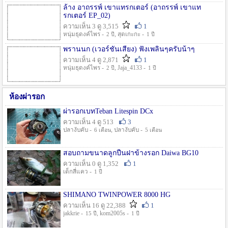
ล้าง อาถรรพ์ เขาแทรกเตอร์ (อาถรรพ์ เขาแท
รกเตอร์ EP_02)
ความเห็น 3 ดู 3,515
1
หนุ่มธุดงค์ไพร -
, สุดเกะกะ -
2 ปี
1 ปี
พรานนก (เวอร์ชั่นเสียง) ฟังเพลินๆครับน้าๆ
ความเห็น 4 ดู 2,871
1
หนุ่มธุดงค์ไพร -
, Jaja_4133 -
2 ปี
1 ปี
ห้องผ่ารอก
ผ่ารอกเบทTeban Litespin DCx
ความเห็น 4 ดู 513
3
ปลางับคับ -
, ปลางับคับ -
6 เดือน
5 เดือน
สอบถามขนาดลูกปืนฝาข้างรอก Daiwa BG10
ความเห็น 0 ดู 1,352
1
เด็กสี่แคว -
1 ปี
SHIMANO TWINPOWER 8000 HG
ความเห็น 16 ดู 22,388
1
jakkrie -
, kom2005s -
15 ปี
1 ปี