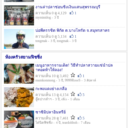
งานล่าปลาช่อนชิงเงินแสนสุพรรณบุรี
ความเห็น 0 ดู 4,129
1
myminidog -
3 ปี
บ่อพี่ครรชิต พิกัด ต.บางโทรัด จ.สมุทรสาคร
ความเห็น 0 ดู 5,134
1
tongmak -
, tongmak -
3 ปี
3 ปี
ห้องครัวสยามฟิชชิ่ง
เมนูอาหารจานเด็ด! วิธีทำปลาสวายแช่น้ำปล
าทอดท้าให้ลอง!
ความเห็น 10 ดู 3,492
1
mumkonmong -
, 9999RoseS -
5 ปี
3 สัปดาห์
กะพงแดงย่างเกลือ
ความเห็น 13 ดู 4,154
5
อู๊ดปากลำฯ -
, eKs -
3 ปี
1 เดือน
ซาซิมิปลาอินทรีย์
ความเห็น 28 ดู 7,461
5
ไต๋นิตฟิชชิ่ง -
, teardohboh -
4 ปี
7 เดือน