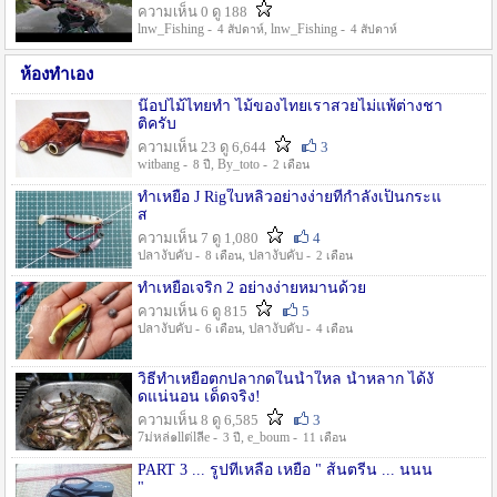
ความเห็น 0 ดู 188
lnw_Fishing -
, lnw_Fishing -
4 สัปดาห์
4 สัปดาห์
ห้องทำเอง
น๊อปไม้ไทยทำ ไม้ของไทยเราสวยไม่แพ้ต่างชา
ติครับ
ความเห็น 23 ดู 6,644
3
witbang -
, By_toto -
8 ปี
2 เดือน
ทำเหยื่อ J Rigใบหลิวอย่างง่ายที่กำลังเป็นกระแ
ส
ความเห็น 7 ดู 1,080
4
ปลางับคับ -
, ปลางับคับ -
8 เดือน
2 เดือน
ทำเหยื่อเจริก 2 อย่างง่ายหมานด้วย
ความเห็น 6 ดู 815
5
ปลางับคับ -
, ปลางับคับ -
6 เดือน
4 เดือน
วิธีทำเหยื่อตกปลากดในน้ำใหล น้ำหลาก ได้งั
ดแน่นอน เด็ดจริง!
ความเห็น 8 ดู 6,585
3
7ม่หล่๑llต่lลีe -
, e_boum -
3 ปี
11 เดือน
PART 3 ... รูปที่เหลือ เหยื่อ " ส้นตรีน ... นนน
"