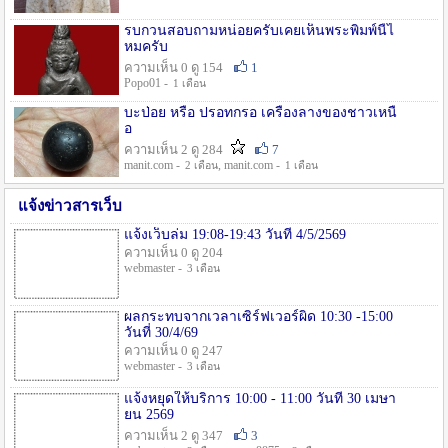
รบกวนสอบถามหน่อยครับเคยเห็นพระพิมพ์นี้ไ
หมครับ
ความเห็น 0 ดู 154
1
Popo01 -
1 เดือน
บะป่อย หรือ ปรอทกรอ เครื่องลางของชาวเหนื
อ
ความเห็น 2 ดู 284
7
manit.com -
, manit.com -
2 เดือน
1 เดือน
แจ้งข่าวสารเว็บ
แจ้งเว็บล่ม 19:08-19:43 วันที่ 4/5/2569
ความเห็น 0 ดู 204
webmaster -
3 เดือน
ผลกระทบจากเวลาเซิร์ฟเวอร์ผิด 10:30 -15:00
วันที่ 30/4/69
ความเห็น 0 ดู 247
webmaster -
3 เดือน
แจ้งหยุดให้บริการ 10:00 - 11:00 วันที่ 30 เมษา
ยน 2569
ความเห็น 2 ดู 347
3