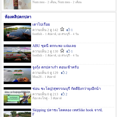
Num mea -
, Num mea -
2 เดือน
2 เดือน
ห้องคลิปตกปลา
เดาไปเรื่อย
ความเห็น 2 ดู 142
1
footfish -
, เอ สระบุรี -
1 สัปดาห์
4 วัน
ABU ชุดนี้ ตกกะพง แจ่มเลย
ความเห็น 2 ดู 130
1
footfish -
, เอ สระบุรี -
1 สัปดาห์
4 วัน
จูงกุ้ง ตกปลาเก๋า ตอนเช้าครับ
ความเห็น 0 ดู 129
2
Muu26 -
1 สัปดาห์
ช่อน ชะโด@สุพรรณบุรี กัดดียิ่งกว่ายุงอีกน้า
ความเห็น 0 ดู 213
2
ก้อง ตะโกคู่ -
3 สัปดาห์
Skipping ปลาชะโดคลอง เทสSike hook จากL
F