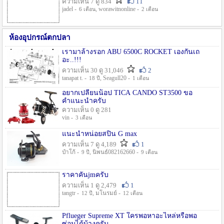
ความเห็น 7 ดู 834
11
jadel -
, worawitnonline -
6 เดือน
2 เดือน
ห้องอุปกรณ์ตกปลา
เรามาล้างรอก ABU 6500C ROCKET เองกันเถ
อะ..!!!
ความเห็น 30 ดู 31,046
2
tanapat t. -
, Seagull20 -
18 ปี
1 เดือน
อยากเปลี่ยนน็อป TICA CANDO ST3500 ขอ
คำแนะนำครับ
ความเห็น 0 ดู 281
vin -
3 เดือน
แนะนำหน่อยสปิน G max
ความเห็น 7 ดู 4,189
1
ป๋าโก้ -
, นิพนธ์082162660 -
9 ปี
9 เดือน
ราคาคันjmครับ
ความเห็น 1 ดู 2,479
1
tangtr -
, มโนรมย์ -
12 ปี
12 เดือน
Pflueger Supreme XT ใครพอหาอะไหล่หรือพอ
ซ่อมได้บ้างครับ