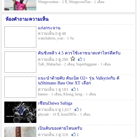
Wongwoottun -
, WongwootTun -
5 ปี
1 เดือน
ห้องคำถาม/ความเห็น
แก่งกระจาน
ความเห็น 0 ดู 48
wanchalerm_wan -
5 วัน
คันชิงหลิว 4.5 ควรใช้เลาขนาดเท่าไหร่ดีครับ
ความเห็น 2 ดู 290
1
TuK_Mahachai -
, Superbiggame -
2 เดือน
1 เดือน
แนะนำด้วยคับ คันเบ็ด O2+ รุ่น Valkyrieกับ คั
นShimano Bass One XT เลือก
ความเห็น 1 ดู 183
1
bamoo -
, Khong_beng -
1 เดือน
1 เดือน
เซียนDaiwa Saltiga
ความเห็น 6 ดู 1,617
1
physale -
, kom2005s -
10 ปี
1 เดือน
เป็นคันของค่ายไหนครับ
ความเห็น 3 ดู 310
1