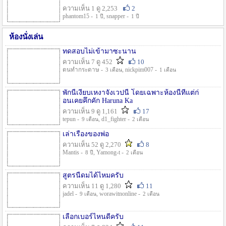
ความเห็น 1 ดู 2,253
2
phantom15 -
, snapper -
1 ปี
1 ปี
ห้องนั่งเล่น
ทดสอบไม่เข้ามาซะนาน
ความเห็น 7 ดู 452
10
ตนทำกระดาษ -
, nickpim007 -
3 เดือน
1 เดือน
พักนี้เงียบเหงาจังเวปนี้ โดยเฉพาะห้องนี้ที่แต่ก่
อนเคยคึกคัก Haruna Ka
ความเห็น 9 ดู 1,161
17
tepun -
, d1_fighter -
9 เดือน
2 เดือน
เล่าเรื่องของพ่อ
ความเห็น 52 ดู 2,270
8
Mantis -
, Yamong-t -
8 ปี
2 เดือน
สูตรนี้ดมได้ไหมครับ
ความเห็น 11 ดู 1,280
11
jadel -
, worawitnonline -
9 เดือน
2 เดือน
เลือกเบอร์ไหนดีครับ