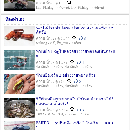
ความเห็น 0 ดู 188
lnw_Fishing -
, lnw_Fishing -
4 สัปดาห์
4 สัปดาห์
ห้องทำเอง
น๊อปไม้ไทยทำ ไม้ของไทยเราสวยไม่แพ้ต่างชา
ติครับ
ความเห็น 23 ดู 6,644
3
witbang -
, By_toto -
8 ปี
2 เดือน
ทำเหยื่อ J Rigใบหลิวอย่างง่ายที่กำลังเป็นกระแ
ส
ความเห็น 7 ดู 1,079
4
ปลางับคับ -
, ปลางับคับ -
8 เดือน
2 เดือน
ทำเหยื่อเจริก 2 อย่างง่ายหมานด้วย
ความเห็น 6 ดู 814
5
ปลางับคับ -
, ปลางับคับ -
6 เดือน
4 เดือน
วิธีทำเหยื่อตกปลากดในน้ำใหล น้ำหลาก ได้งั
ดแน่นอน เด็ดจริง!
ความเห็น 8 ดู 6,584
3
7ม่หล่๑llต่lลีe -
, e_boum -
3 ปี
11 เดือน
PART 3 ... รูปที่เหลือ เหยื่อ " ส้นตรีน ... นนน
"