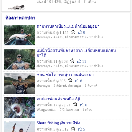
แนะนำ 91.43%, ณัฏฐพล ฝ่ -
11 เดือน
ห้องภาพตกปลา
ตามหาปลาเบี้ยว...แม่น้ำน้อยอยุธยา
ความเห็น 9 ดู 1,155
9
aberenger -
, เด็กสามพราน -
4 เดือน
17 ชั่วโมง
แม่น้ำน้อยวันที่ปลาหายาก...เกือบหลับแต่กลับ
มาได้
ความเห็น 11 ดู 903
11
aberenger -
, เด็กสามพราน -
3 เดือน
17 ชั่วโมง
ช่อน ชะโด กระสูบ ก่อนฝนจะมา
ความเห็น 6 ดู 305
6
aberenger -
, aberenger -
3 สัปดาห์
1 สัปดาห์
ตกปลาช่อนด้วยเหยื่อ Aji
ความเห็น 17 ดู 2,821
6
Wongwoottun -
, kaewnon -
7 ปี
1 เดือน
Shore fishing @เกาะสีชัง
ความเห็น 5 ดู 2,512
5