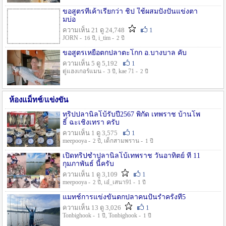
ขอสูตรที่เค้าเรียกว่า ชิป ใช้ผสมปังปั่นแข่งตา
มบ่อ
ความเห็น 21 ดู 24,748
1
JORN -
, i_tim -
16 ปี
2 ปี
ขอสูตรเหยื่อตกปลาตะโกก อ.บางบาล คับ
ความเห็น 5 ดู 5,192
1
ตู่แฮงเกอร์แมน -
, kae 71 -
3 ปี
2 ปี
ห้องแม็ทช์/แข่งขัน
ทริปปลานิลโบ้รับปี2567 พิกัด เทพราช บ้านโพ
ธิ์ ฉะเชิงเทรา ครับ
ความเห็น 1 ดู 3,575
1
meepooya -
, เด็กสามพราน -
2 ปี
1 ปี
เปิดทริปซ้ำปลานิลโบ้เทพราช วันอาทิตย์ ที่ 11
กุมภาพันธ์ นี้ครับ
ความเห็น 1 ดู 3,109
1
meepooya -
, เอ๋_เสนา91 -
2 ปี
1 ปี
แมทช์การแข่งขั้นตกปลาคนปั้นรำครั้งที่5
ความเห็น 13 ดู 3,026
1
Tonbighook -
, Tonbighook -
1 ปี
1 ปี