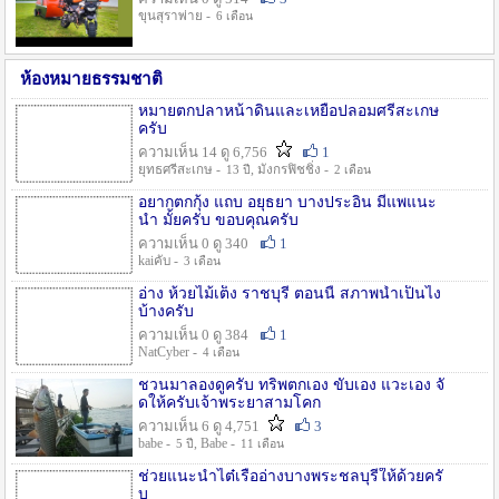
ขุนสุราพ่าย -
6 เดือน
ห้องหมายธรรมชาติ
หมายตกปลาหน้าดินและเหยื่อปลอมศรีสะเกษ
ครับ
ความเห็น 14 ดู 6,756
1
ยุทธศรีสะเกษ -
, มังกรฟิชชิ่ง -
13 ปี
2 เดือน
อยากตกกุ้ง แถบ อยุธยา บางประอิน มีแพแนะ
นำ มั้ยครับ ขอบคุณครับ
ความเห็น 0 ดู 340
1
kaiคับ -
3 เดือน
อ่าง ห้วยไม้เต็ง ราชบุรี ตอนนี้ สภาพน้ำเป็นไง
บ้างครับ
ความเห็น 0 ดู 384
1
NatCyber -
4 เดือน
ชวนมาลองดูครับ ทริพตกเอง ขับเอง แวะเอง จั
ดให้ครับเจ้าพระยาสามโคก
ความเห็น 6 ดู 4,751
3
babe -
, Babe -
5 ปี
11 เดือน
ช่วยแนะนำไต๋เรืออ่างบางพระชลบุรีให้ด้วยครั
บ