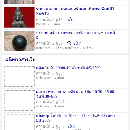
รบกวนสอบถามหน่อยครับเคยเห็นพระพิมพ์นี้ไ
หมครับ
ความเห็น 0 ดู 154
1
Popo01 -
1 เดือน
บะป่อย หรือ ปรอทกรอ เครื่องลางของชาวเหนื
อ
ความเห็น 2 ดู 284
7
manit.com -
, manit.com -
2 เดือน
1 เดือน
แจ้งข่าวสารเว็บ
แจ้งเว็บล่ม 19:08-19:43 วันที่ 4/5/2569
ความเห็น 0 ดู 204
webmaster -
3 เดือน
ผลกระทบจากเวลาเซิร์ฟเวอร์ผิด 10:30 -15:00
วันที่ 30/4/69
ความเห็น 0 ดู 247
webmaster -
3 เดือน
แจ้งหยุดให้บริการ 10:00 - 11:00 วันที่ 30 เมษา
ยน 2569
ความเห็น 2 ดู 347
3