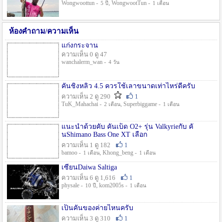
Wongwoottun -
, WongwootTun -
5 ปี
1 เดือน
ห้องคำถาม/ความเห็น
แก่งกระจาน
ความเห็น 0 ดู 47
wanchalerm_wan -
4 วัน
คันชิงหลิว 4.5 ควรใช้เลาขนาดเท่าไหร่ดีครับ
ความเห็น 2 ดู 290
1
TuK_Mahachai -
, Superbiggame -
2 เดือน
1 เดือน
แนะนำด้วยคับ คันเบ็ด O2+ รุ่น Valkyrieกับ คั
นShimano Bass One XT เลือก
ความเห็น 1 ดู 182
1
bamoo -
, Khong_beng -
1 เดือน
1 เดือน
เซียนDaiwa Saltiga
ความเห็น 6 ดู 1,616
1
physale -
, kom2005s -
10 ปี
1 เดือน
เป็นคันของค่ายไหนครับ
ความเห็น 3 ดู 310
1