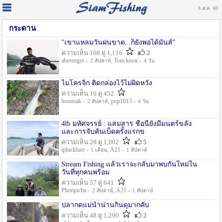
8 ส.ค. 69
กระดาน
"เขาแหลมวันฝนขาด...ก็ยังพอได้มันส์"
ความเห็น 108 ดู 1,116
2
aberenger -
, Tom korat -
2 สัปดาห์
4 วัน
ไมโครจิ้ก ติดกล่องไว้ไม่ผิดหวัง
ความเห็น 16 ดู 452
boonsak -
, pop1013 -
2 สัปดาห์
4 วัน
4lb มหัศจรรย์ : แสมสาร ชื่อนี้ยังมีมนตร์ขลัง
และการจับคันเบ็ดครั้งแรกข
ความเห็น 28 ดู 1,002
5
iplucklure -
, A21 -
1 เดือน
1 สัปดาห์
Stream Fishing แล้วเราจะกลับมาพบกันใหม่ใน
วันที่ทุกคนพร้อม
ความเห็น 57 ดู 641
Phonpicha -
, A21 -
2 สัปดาห์
1 สัปดาห์
ปลากดแม่น้ำน่านกินดุมากคับ
ความเห็น 48 ดู 1,290
2