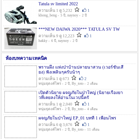
Tatula sv limited 2022
ความเห็น 1 ดู 5,232
1
khong_beng -
, naynoy -
5 ปี
2 ปี
***NEW DAIWA 2020*** TATULA SV TW
ความเห็น 9 ดู 12,223
1
hakky -
, naynoy -
6 ปี
2 ปี
ห้องบทความ/เทคนิค
พรานผึ้ง แห่งป่าบ้านปลายนาสวน (เวอร์ชั่นเสี
ยง) ฟังเพลินๆครับน้าๆ
ความเห็น 1 ดู 673
2
หนุ่มธุดงค์ไพร -
, By_toto -
2 ปี
2 เดือน
เปิดตัวนิยาย ผจญภัยในป่าใหญ่ (นิยายเรื่องยา
วที่เคยลงให้อ่านในเวปนี้ครั
ความเห็น 1 ดู 2,040
1
หนุ่มธุดงค์ไพร -
, By_toto -
2 ปี
4 เดือน
ผจญภัยในป่าใหญ่ EP_01 บทที่ 1 เพื่อนไพร
ความเห็น 6 ดู 3,676
1
หนุ่มธุดงค์ไพร -
, By_toto -
2 ปี
11 เดือน