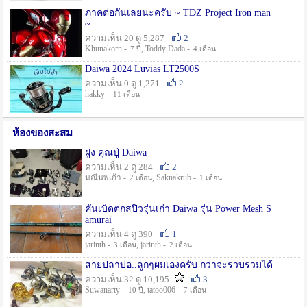
ภาคต่อกันเลยนะครับ ~ TDZ Project Iron man
~
ความเห็น 20 ดู 5,287
2
Khunakorn -
, Toddy Dada -
7 ปี
4 เดือน
Daiwa 2024 Luvias LT2500S
ความเห็น 0 ดู 1,271
2
hakky -
11 เดือน
ห้องของสะสม
ฝูง คุณปู่ Daiwa
ความเห็น 2 ดู 284
2
มณีนพเก้า -
, Saknakrub -
2 เดือน
1 เดือน
คันเบ็ดตกสปิ๋วรุ่นเก่า Daiwa รุ่น Power Mesh S
amurai
ความเห็น 4 ดู 390
1
jarinth -
, jarinth -
3 เดือน
2 เดือน
สายปลาบ่อ..ลูกๆผมเองครับ กว่าจะรวบรวมได้
ความเห็น 32 ดู 10,195
3
Suwanarty -
, tatoo006 -
10 ปี
7 เดือน