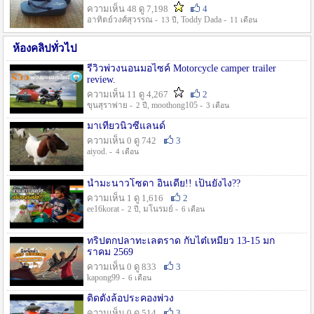
ความเห็น 48 ดู 7,198
4
อาทิตย์วงศ์สุวรรณ -
, Toddy Dada -
13 ปี
11 เดือน
ห้องคลิปทั่วไป
รีวิวพ่วงนอนมอไซค์ Motorcycle camper trailer
review.
ความเห็น 11 ดู 4,267
2
ขุนสุราพ่าย -
, moothong105 -
2 ปี
3 เดือน
มาเที่ยวนิวซีแลนด์
ความเห็น 0 ดู 742
3
aiyod. -
4 เดือน
น้ำมะนาวโซดา อินเดีย!! เป็นยังไง??
ความเห็น 1 ดู 1,616
2
ee16korat -
, มโนรมย์ -
2 ปี
6 เดือน
ทริปตกปลาทะเลตราด กับไต๋เหมี่ยว 13-15 มก
ราคม 2569
ความเห็น 0 ดู 833
3
kapong99 -
6 เดือน
ติดตั้งล้อประคองพ่วง
ความเห็น 0 ดู 514
3