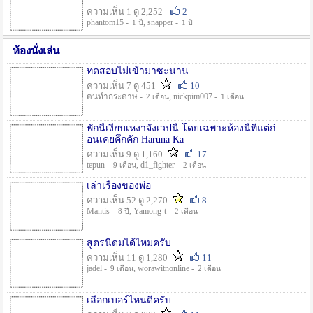
ความเห็น 1 ดู 2,252
2
phantom15 -
, snapper -
1 ปี
1 ปี
ห้องนั่งเล่น
ทดสอบไม่เข้ามาซะนาน
ความเห็น 7 ดู 451
10
ตนทำกระดาษ -
, nickpim007 -
2 เดือน
1 เดือน
พักนี้เงียบเหงาจังเวปนี้ โดยเฉพาะห้องนี้ที่แต่ก่
อนเคยคึกคัก Haruna Ka
ความเห็น 9 ดู 1,160
17
tepun -
, d1_fighter -
9 เดือน
2 เดือน
เล่าเรื่องของพ่อ
ความเห็น 52 ดู 2,270
8
Mantis -
, Yamong-t -
8 ปี
2 เดือน
สูตรนี้ดมได้ไหมครับ
ความเห็น 11 ดู 1,280
11
jadel -
, worawitnonline -
9 เดือน
2 เดือน
เลือกเบอร์ไหนดีครับ