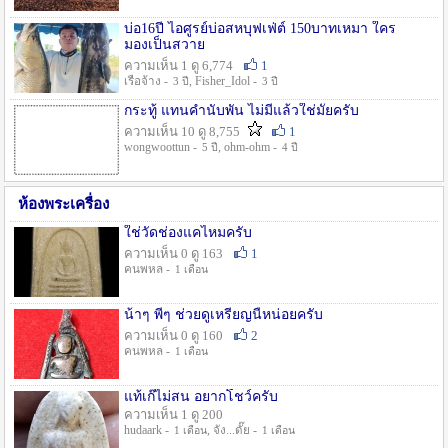
บ่อ16ปี ไอศูรย์บ่อสหบุฟเฟ่ต์ 150บาทเหมา ใคร
มองเป็นสวาย
ความเห็น 1 ดู 6,774
1
เรือจ้าง -
, Fisher_Idol -
3 ปี
3 ปี
กระทู้ แทนคำนับพัน ไม่มีแล้วใช่มั๊ยครับ
ความเห็น 10 ดู 8,755
1
wongwoottun -
, ohm-ohm -
5 ปี
4 ปี
ห้องพระเครื่อง
ใช่วัดช่องแคไหมครับ
ความเห็น 0 ดู 163
1
คนพหล -
1 เดือน
น้าๆ พี่ๆ ช่วยดูเหรียญนี้หน่อยครับ
ความเห็น 0 ดู 160
2
คนพหล -
1 เดือน
แท้เก๊ไม่สน อยากโชว์ครับ
ความเห็น 1 ดู 200
hudaark -
, จัง...ดั๊ย -
1 เดือน
1 เดือน