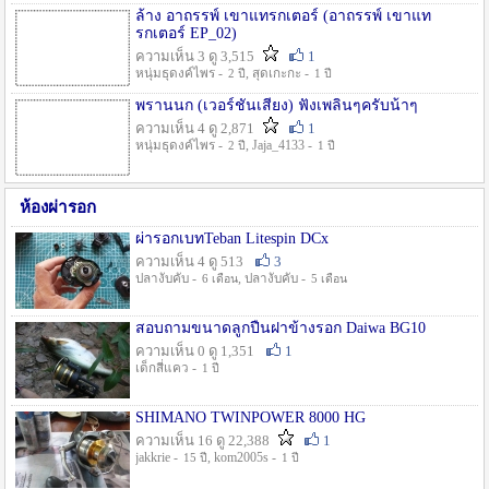
ล้าง อาถรรพ์ เขาแทรกเตอร์ (อาถรรพ์ เขาแท
รกเตอร์ EP_02)
ความเห็น 3 ดู 3,515
1
หนุ่มธุดงค์ไพร -
, สุดเกะกะ -
2 ปี
1 ปี
พรานนก (เวอร์ชั่นเสียง) ฟังเพลินๆครับน้าๆ
ความเห็น 4 ดู 2,871
1
หนุ่มธุดงค์ไพร -
, Jaja_4133 -
2 ปี
1 ปี
ห้องผ่ารอก
ผ่ารอกเบทTeban Litespin DCx
ความเห็น 4 ดู 513
3
ปลางับคับ -
, ปลางับคับ -
6 เดือน
5 เดือน
สอบถามขนาดลูกปืนฝาข้างรอก Daiwa BG10
ความเห็น 0 ดู 1,351
1
เด็กสี่แคว -
1 ปี
SHIMANO TWINPOWER 8000 HG
ความเห็น 16 ดู 22,388
1
jakkrie -
, kom2005s -
15 ปี
1 ปี