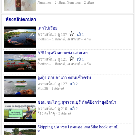
Num mea -
, Num mea -
2 เดือน
2 เดือน
ห้องคลิปตกปลา
เดาไปเรื่อย
ความเห็น 2 ดู 137
1
footfish -
, เอ สระบุรี -
1 สัปดาห์
4 วัน
ABU ชุดนี้ ตกกะพง แจ่มเลย
ความเห็น 2 ดู 121
1
footfish -
, เอ สระบุรี -
1 สัปดาห์
4 วัน
จูงกุ้ง ตกปลาเก๋า ตอนเช้าครับ
ความเห็น 0 ดู 127
2
Muu26 -
1 สัปดาห์
ช่อน ชะโด@สุพรรณบุรี กัดดียิ่งกว่ายุงอีกน้า
ความเห็น 0 ดู 210
2
ก้อง ตะโกคู่ -
3 สัปดาห์
Skipping ปลาชะโดคลอง เทสSike hook จากL
F