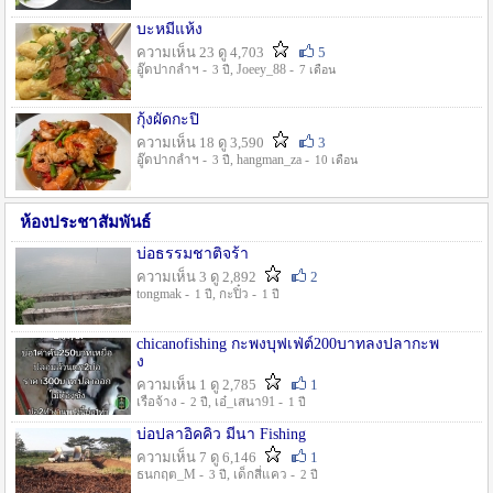
บะหมี่แห้ง
ความเห็น 23 ดู 4,703
5
อู๊ดปากลำฯ -
, Joeey_88 -
3 ปี
7 เดือน
กุ้งผัดกะปิ
ความเห็น 18 ดู 3,590
3
อู๊ดปากลำฯ -
, hangman_za -
3 ปี
10 เดือน
ห้องประชาสัมพันธ์
บ่อธรรมชาติจร้า
ความเห็น 3 ดู 2,892
2
tongmak -
, กะปิ๋ว -
1 ปี
1 ปี
chicanofishing กะพงบุฟเฟ่ต์200บาทลงปลากะพ
ง
ความเห็น 1 ดู 2,785
1
เรือจ้าง -
, เอ๋_เสนา91 -
2 ปี
1 ปี
บ่อปลาอิคคิว มีนา Fishing
ความเห็น 7 ดู 6,146
1
ธนกฤต_M -
, เด็กสี่แคว -
3 ปี
2 ปี