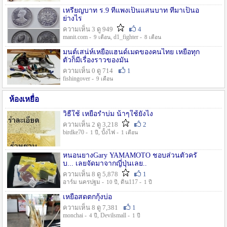
เหรียญบาท ร.9 ที่แพงเป็นแสนบาท ที่มาเป็นอ
ย่างไร
ความเห็น 3 ดู 949
4
manit.com -
, d1_fighter -
9 เดือน
8 เดือน
มนต์เสน่ห์เหยื่อแฮนด์เมดของคนไทย เหยื่อทุก
ตัวก็มีเรื่องราวของมัน
ความเห็น 0 ดู 714
1
fishingover -
9 เดือน
ห้องเหยื่อ
วิธืใช้ เหยื่อรำบ่ม น้าๆใช้ยังไง
ความเห็น 2 ดู 3,218
2
birdke70 -
, บั้งไฟ -
1 ปี
1 เดือน
หนอนยางGary YAMAMOTO ชอบส่วนตัวครั
บ... เลยจัดมาจากญี่ปุ่นเลย..
ความเห็น 8 ดู 5,878
1
อาร์ม นครปฐม -
, ดิน117 -
10 ปี
1 ปี
เหยื่อสดตกกุ้งบ่อ
ความเห็น 8 ดู 7,381
1
monchai -
, Devilsmall -
4 ปี
1 ปี