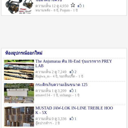
ความเห็น 12 ดู 4,950
1
หนามหลัง -
, Prajum -
8 ปี
1 ปี
ห้องอุปกรณ์ออกใหม่
The Anjumaraa คัน Hi-End รุ่นแรกจาก PREY
LAB
ความเห็น 2 ดู 7,249
2
Rujiwa_m -
, รอกลื่นปรื๊ด -
4 ปี
1 ปี
กระติกเก็บความเย็นขนาด 125
ความเห็น 1 ดู 3,209
1
artsave114 -
, sichangs -
1 ปี
1 ปี
MUSTAD JAW-LOK IN-LINE TREBLE HOO
K - 5X
ความเห็น 0 ดู 3,336
1
อู๊ดปากลำฯ -
2 ปี