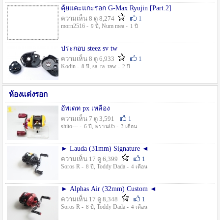
คุ้ยแคะแกะรอก G-Max Ryujin [Part.2]
ความเห็น 8 ดู 8,274
1
morn2516 -
, Num mea -
9 ปี
1 ปี
ประกอบ steez sv tw
ความเห็น 8 ดู 6,933
1
Kodin -
, sa_ra_raw -
8 ปี
2 ปี
ห้องแต่งรอก
อัพเดท px เหลือง
ความเห็น 7 ดู 3,591
1
shito--- -
, พราน05 -
6 ปี
3 เดือน
► Lauda (31mm) Signature ◄
ความเห็น 17 ดู 6,399
1
Soros R -
, Toddy Dada -
8 ปี
4 เดือน
► Alphas Air (32mm) Custom ◄
ความเห็น 17 ดู 8,348
1
Soros R -
, Toddy Dada -
8 ปี
4 เดือน