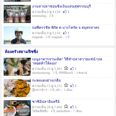
งานล่าปลาช่อนชิงเงินแสนสุพรรณบุรี
ความเห็น 0 ดู 4,128
1
myminidog -
3 ปี
บ่อพี่ครรชิต พิกัด ต.บางโทรัด จ.สมุทรสาคร
ความเห็น 0 ดู 5,134
1
tongmak -
, tongmak -
3 ปี
3 ปี
ห้องครัวสยามฟิชชิ่ง
เมนูอาหารจานเด็ด! วิธีทำปลาสวายแช่น้ำปล
าทอดท้าให้ลอง!
ความเห็น 10 ดู 3,491
1
mumkonmong -
, 9999RoseS -
5 ปี
3 สัปดาห์
กะพงแดงย่างเกลือ
ความเห็น 13 ดู 4,151
5
อู๊ดปากลำฯ -
, eKs -
3 ปี
1 เดือน
ซาซิมิปลาอินทรีย์
ความเห็น 28 ดู 7,460
5
ไต๋นิตฟิชชิ่ง -
, teardohboh -
4 ปี
7 เดือน