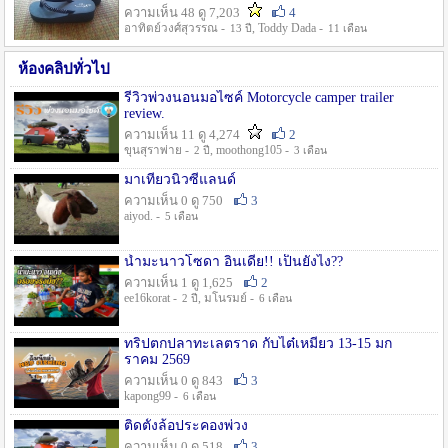
ความเห็น 48 ดู 7,203
4
อาทิตย์วงศ์สุวรรณ -
, Toddy Dada -
13 ปี
11 เดือน
ห้องคลิปทั่วไป
รีวิวพ่วงนอนมอไซค์ Motorcycle camper trailer
review.
ความเห็น 11 ดู 4,274
2
ขุนสุราพ่าย -
, moothong105 -
2 ปี
3 เดือน
มาเที่ยวนิวซีแลนด์
ความเห็น 0 ดู 750
3
aiyod. -
5 เดือน
น้ำมะนาวโซดา อินเดีย!! เป็นยังไง??
ความเห็น 1 ดู 1,625
2
ee16korat -
, มโนรมย์ -
2 ปี
6 เดือน
ทริปตกปลาทะเลตราด กับไต๋เหมี่ยว 13-15 มก
ราคม 2569
ความเห็น 0 ดู 843
3
kapong99 -
6 เดือน
ติดตั้งล้อประคองพ่วง
ความเห็น 0 ดู 518
3