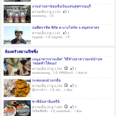
งานล่าปลาช่อนชิงเงินแสนสุพรรณบุรี
ความเห็น 0 ดู 4,136
1
myminidog -
3 ปี
บ่อพี่ครรชิต พิกัด ต.บางโทรัด จ.สมุทรสาคร
ความเห็น 0 ดู 5,142
1
tongmak -
, tongmak -
3 ปี
3 ปี
ห้องครัวสยามฟิชชิ่ง
เมนูอาหารจานเด็ด! วิธีทำปลาสวายแช่น้ำปล
าทอดท้าให้ลอง!
ความเห็น 10 ดู 3,504
1
mumkonmong -
, 9999RoseS -
5 ปี
3 สัปดาห์
กะพงแดงย่างเกลือ
ความเห็น 13 ดู 4,160
5
อู๊ดปากลำฯ -
, eKs -
3 ปี
1 เดือน
ซาซิมิปลาอินทรีย์
ความเห็น 28 ดู 7,469
5
ไต๋นิตฟิชชิ่ง -
, teardohboh -
4 ปี
7 เดือน