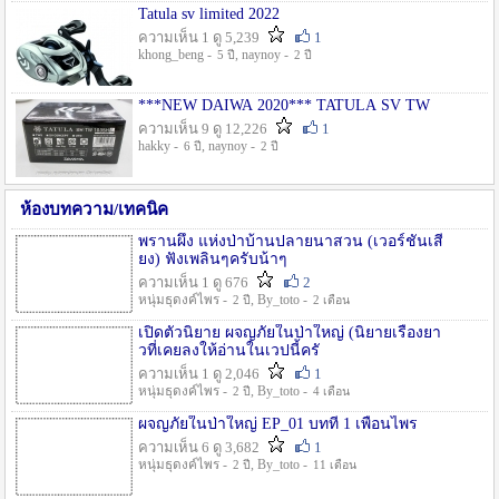
Tatula sv limited 2022
ความเห็น 1 ดู 5,239
1
khong_beng -
, naynoy -
5 ปี
2 ปี
***NEW DAIWA 2020*** TATULA SV TW
ความเห็น 9 ดู 12,226
1
hakky -
, naynoy -
6 ปี
2 ปี
ห้องบทความ/เทคนิค
พรานผึ้ง แห่งป่าบ้านปลายนาสวน (เวอร์ชั่นเสี
ยง) ฟังเพลินๆครับน้าๆ
ความเห็น 1 ดู 676
2
หนุ่มธุดงค์ไพร -
, By_toto -
2 ปี
2 เดือน
เปิดตัวนิยาย ผจญภัยในป่าใหญ่ (นิยายเรื่องยา
วที่เคยลงให้อ่านในเวปนี้ครั
ความเห็น 1 ดู 2,046
1
หนุ่มธุดงค์ไพร -
, By_toto -
2 ปี
4 เดือน
ผจญภัยในป่าใหญ่ EP_01 บทที่ 1 เพื่อนไพร
ความเห็น 6 ดู 3,682
1
หนุ่มธุดงค์ไพร -
, By_toto -
2 ปี
11 เดือน