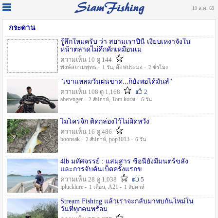
10 ส.ค. 69
กระดาน
รู้สึกใหมครับ ว่า สยามเราปีนี้ เงียบเหงาจังใน
หน้าตลาดไม่คึกคักเหมือนเม
ความเห็น 10 ดู 144
พงษ์สยามพุทธ -
, อ๊อฟประมง -
1 วัน
2 ชั่วโมง
"เขาแหลมวันฝนขาด...ก็ยังพอได้มันส์"
ความเห็น 108 ดู 1,168
2
aberenger -
, Tom korat -
2 สัปดาห์
6 วัน
ไมโครจิ้ก ติดกล่องไว้ไม่ผิดหวัง
ความเห็น 16 ดู 486
boonsak -
, pop1013 -
2 สัปดาห์
6 วัน
4lb มหัศจรรย์ : แสมสาร ชื่อนี้ยังมีมนตร์ขลัง
และการจับคันเบ็ดครั้งแรกข
ความเห็น 28 ดู 1,038
5
iplucklure -
, A21 -
1 เดือน
1 สัปดาห์
Stream Fishing แล้วเราจะกลับมาพบกันใหม่ใน
วันที่ทุกคนพร้อม