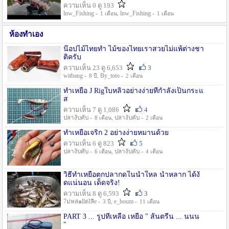
ความเห็น 0 ดู 193
lnw_Fishing -
, lnw_Fishing -
1 เดือน
1 เดือน
ห้องทำเอง
น๊อปไม้ไทยทำ ไม้ของไทยเราสวยไม่แพ้ต่างชา
ติครับ
ความเห็น 23 ดู 6,653
3
witbang -
, By_toto -
8 ปี
2 เดือน
ทำเหยื่อ J Rigใบหลิวอย่างง่ายที่กำลังเป็นกระแ
ส
ความเห็น 7 ดู 1,086
4
ปลางับคับ -
, ปลางับคับ -
8 เดือน
2 เดือน
ทำเหยื่อเจริก 2 อย่างง่ายหมานด้วย
ความเห็น 6 ดู 823
5
ปลางับคับ -
, ปลางับคับ -
6 เดือน
4 เดือน
วิธีทำเหยื่อตกปลากดในน้ำใหล น้ำหลาก ได้งั
ดแน่นอน เด็ดจริง!
ความเห็น 8 ดู 6,593
3
7ม่หล่๑llต่lลีe -
, e_boum -
3 ปี
11 เดือน
PART 3 ... รูปที่เหลือ เหยื่อ " ส้นตรีน ... นนน
"