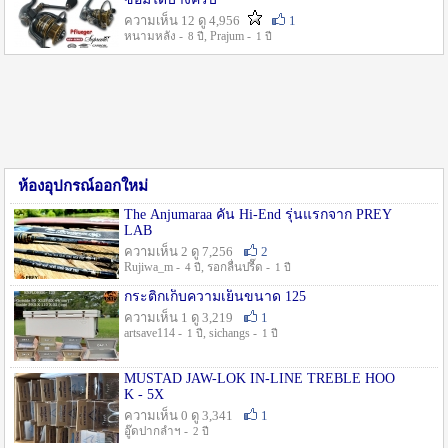
ความเห็น 12 ดู 4,956
1
หนามหลัง -
, Prajum -
8 ปี
1 ปี
ห้องอุปกรณ์ออกใหม่
The Anjumaraa คัน Hi-End รุ่นแรกจาก PREY
LAB
ความเห็น 2 ดู 7,256
2
Rujiwa_m -
, รอกลื่นปรื๊ด -
4 ปี
1 ปี
กระติกเก็บความเย็นขนาด 125
ความเห็น 1 ดู 3,219
1
artsave114 -
, sichangs -
1 ปี
1 ปี
MUSTAD JAW-LOK IN-LINE TREBLE HOO
K - 5X
ความเห็น 0 ดู 3,341
1
อู๊ดปากลำฯ -
2 ปี