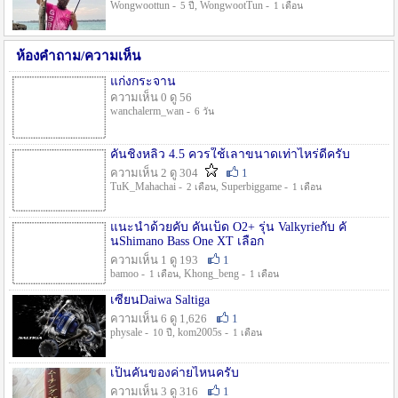
Wongwoottun -
, WongwootTun -
5 ปี
1 เดือน
ห้องคำถาม/ความเห็น
แก่งกระจาน
ความเห็น 0 ดู 56
wanchalerm_wan -
6 วัน
คันชิงหลิว 4.5 ควรใช้เลาขนาดเท่าไหร่ดีครับ
ความเห็น 2 ดู 304
1
TuK_Mahachai -
, Superbiggame -
2 เดือน
1 เดือน
แนะนำด้วยคับ คันเบ็ด O2+ รุ่น Valkyrieกับ คั
นShimano Bass One XT เลือก
ความเห็น 1 ดู 193
1
bamoo -
, Khong_beng -
1 เดือน
1 เดือน
เซียนDaiwa Saltiga
ความเห็น 6 ดู 1,626
1
physale -
, kom2005s -
10 ปี
1 เดือน
เป็นคันของค่ายไหนครับ
ความเห็น 3 ดู 316
1