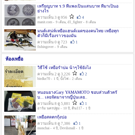
เหรียญบาท ร.9 ที่แพงเป็นแสนบาท ที่มาเป็นอ
ย่างไร
ความเห็น 3 ดู 956
4
manit.com -
, d1_fighter -
9 เดือน
8 เดือน
มนต์เสน่ห์เหยื่อแฮนด์เมดของคนไทย เหยื่อทุก
ตัวก็มีเรื่องราวของมัน
ความเห็น 0 ดู 723
1
fishingover -
9 เดือน
ห้องเหยื่อ
วิธืใช้ เหยื่อรำบ่ม น้าๆใช้ยังไง
ความเห็น 2 ดู 3,226
2
birdke70 -
, บั้งไฟ -
1 ปี
2 เดือน
หนอนยางGary YAMAMOTO ชอบส่วนตัวครั
บ... เลยจัดมาจากญี่ปุ่นเลย..
ความเห็น 8 ดู 5,881
1
อาร์ม นครปฐม -
, ดิน117 -
10 ปี
1 ปี
เหยื่อสดตกกุ้งบ่อ
ความเห็น 8 ดู 7,386
1
monchai -
, Devilsmall -
4 ปี
1 ปี