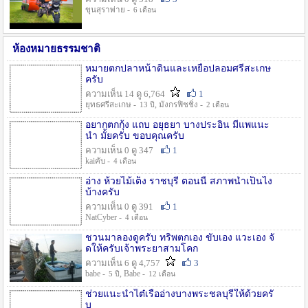
ขุนสุราพ่าย -
6 เดือน
ห้องหมายธรรมชาติ
หมายตกปลาหน้าดินและเหยื่อปลอมศรีสะเกษ
ครับ
ความเห็น 14 ดู 6,764
1
ยุทธศรีสะเกษ -
, มังกรฟิชชิ่ง -
13 ปี
2 เดือน
อยากตกกุ้ง แถบ อยุธยา บางประอิน มีแพแนะ
นำ มั้ยครับ ขอบคุณครับ
ความเห็น 0 ดู 347
1
kaiคับ -
4 เดือน
อ่าง ห้วยไม้เต็ง ราชบุรี ตอนนี้ สภาพน้ำเป็นไง
บ้างครับ
ความเห็น 0 ดู 391
1
NatCyber -
4 เดือน
ชวนมาลองดูครับ ทริพตกเอง ขับเอง แวะเอง จั
ดให้ครับเจ้าพระยาสามโคก
ความเห็น 6 ดู 4,757
3
babe -
, Babe -
5 ปี
12 เดือน
ช่วยแนะนำไต๋เรืออ่างบางพระชลบุรีให้ด้วยครั
บ