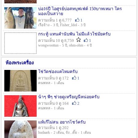
บ่อ16ปี ไอศูรย์บ่อสหบุฟเฟ่ต์ 150บาทเหมา ใคร
มองเป็นสวาย
ความเห็น 1 ดู 6,777
1
เรือจ้าง -
, Fisher_Idol -
3 ปี
3 ปี
กระทู้ แทนคำนับพัน ไม่มีแล้วใช่มั๊ยครับ
ความเห็น 10 ดู 8,759
1
wongwoottun -
, ohm-ohm -
5 ปี
4 ปี
ห้องพระเครื่อง
ใช่วัดช่องแคไหมครับ
ความเห็น 0 ดู 172
1
คนพหล -
1 เดือน
น้าๆ พี่ๆ ช่วยดูเหรียญนี้หน่อยครับ
ความเห็น 0 ดู 164
2
คนพหล -
1 เดือน
แท้เก๊ไม่สน อยากโชว์ครับ
ความเห็น 1 ดู 202
hudaark -
, จัง...ดั๊ย -
2 เดือน
1 เดือน