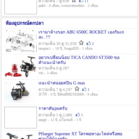
ความเห็น 7 ดู 836
11
jadel -
, worawitnonline -
6 เดือน
2 เดือน
ห้องอุปกรณ์ตกปลา
เรามาล้างรอก ABU 6500C ROCKET เองกันเถ
อะ..!!!
ความเห็น 30 ดู 31,058
2
tanapat t. -
, Seagull20 -
18 ปี
1 เดือน
อยากเปลี่ยนน็อป TICA CANDO ST3500 ขอ
คำแนะนำครับ
ความเห็น 0 ดู 287
vin -
3 เดือน
แนะนำหน่อยสปิน G max
ความเห็น 7 ดู 4,197
1
ป๋าโก้ -
, นิพนธ์082162660 -
9 ปี
9 เดือน
ราคาคันjmครับ
ความเห็น 1 ดู 2,486
1
tangtr -
, มโนรมย์ -
12 ปี
1 ปี
Pflueger Supreme XT ใครพอหาอะไหล่หรือพอ
ซ่อมได้บ้างครับ