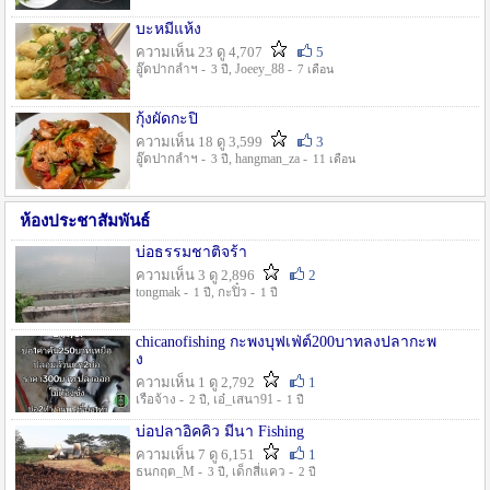
บะหมี่แห้ง
ความเห็น 23 ดู 4,707
5
อู๊ดปากลำฯ -
, Joeey_88 -
3 ปี
7 เดือน
กุ้งผัดกะปิ
ความเห็น 18 ดู 3,599
3
อู๊ดปากลำฯ -
, hangman_za -
3 ปี
11 เดือน
ห้องประชาสัมพันธ์
บ่อธรรมชาติจร้า
ความเห็น 3 ดู 2,896
2
tongmak -
, กะปิ๋ว -
1 ปี
1 ปี
chicanofishing กะพงบุฟเฟ่ต์200บาทลงปลากะพ
ง
ความเห็น 1 ดู 2,792
1
เรือจ้าง -
, เอ๋_เสนา91 -
2 ปี
1 ปี
บ่อปลาอิคคิว มีนา Fishing
ความเห็น 7 ดู 6,151
1
ธนกฤต_M -
, เด็กสี่แคว -
3 ปี
2 ปี