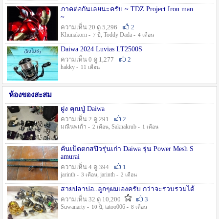
ภาคต่อกันเลยนะครับ ~ TDZ Project Iron man
~
ความเห็น 20 ดู 5,296
2
Khunakorn -
, Toddy Dada -
7 ปี
4 เดือน
Daiwa 2024 Luvias LT2500S
ความเห็น 0 ดู 1,277
2
hakky -
11 เดือน
ห้องของสะสม
ฝูง คุณปู่ Daiwa
ความเห็น 2 ดู 291
2
มณีนพเก้า -
, Saknakrub -
2 เดือน
1 เดือน
คันเบ็ดตกสปิ๋วรุ่นเก่า Daiwa รุ่น Power Mesh S
amurai
ความเห็น 4 ดู 394
1
jarinth -
, jarinth -
3 เดือน
2 เดือน
สายปลาบ่อ..ลูกๆผมเองครับ กว่าจะรวบรวมได้
ความเห็น 32 ดู 10,200
3
Suwanarty -
, tatoo006 -
10 ปี
8 เดือน