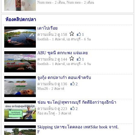
Num mea -
, Num mea -
2 เดือน
2 เดือน
ห้องคลิปตกปลา
เดาไปเรื่อย
ความเห็น 2 ดู 158
1
footfish -
, เอ สระบุรี -
1 สัปดาห์
6 วัน
ABU ชุดนี้ ตกกะพง แจ่มเลย
ความเห็น 2 ดู 144
1
footfish -
, เอ สระบุรี -
1 สัปดาห์
6 วัน
จูงกุ้ง ตกปลาเก๋า ตอนเช้าครับ
ความเห็น 0 ดู 136
2
Muu26 -
2 สัปดาห์
ช่อน ชะโด@สุพรรณบุรี กัดดียิ่งกว่ายุงอีกน้า
ความเห็น 0 ดู 223
2
ก้อง ตะโกคู่ -
3 สัปดาห์
Skipping ปลาชะโดคลอง เทสSike hook จากL
F