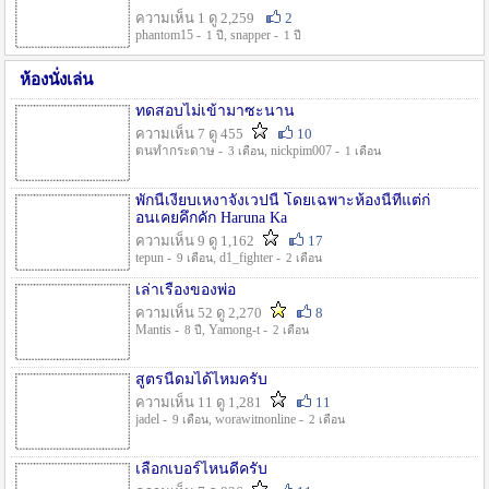
ความเห็น 1 ดู 2,259
2
phantom15 -
, snapper -
1 ปี
1 ปี
ห้องนั่งเล่น
ทดสอบไม่เข้ามาซะนาน
ความเห็น 7 ดู 455
10
ตนทำกระดาษ -
, nickpim007 -
3 เดือน
1 เดือน
พักนี้เงียบเหงาจังเวปนี้ โดยเฉพาะห้องนี้ที่แต่ก่
อนเคยคึกคัก Haruna Ka
ความเห็น 9 ดู 1,162
17
tepun -
, d1_fighter -
9 เดือน
2 เดือน
เล่าเรื่องของพ่อ
ความเห็น 52 ดู 2,270
8
Mantis -
, Yamong-t -
8 ปี
2 เดือน
สูตรนี้ดมได้ไหมครับ
ความเห็น 11 ดู 1,281
11
jadel -
, worawitnonline -
9 เดือน
2 เดือน
เลือกเบอร์ไหนดีครับ