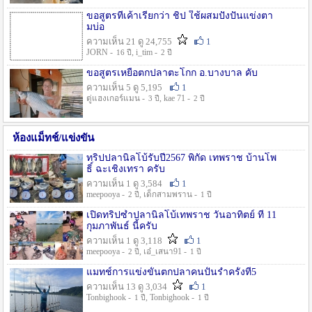
ขอสูตรที่เค้าเรียกว่า ชิป ใช้ผสมปังปั่นแข่งตา
มบ่อ
ความเห็น 21 ดู 24,755
1
JORN -
, i_tim -
16 ปี
2 ปี
ขอสูตรเหยื่อตกปลาตะโกก อ.บางบาล คับ
ความเห็น 5 ดู 5,195
1
ตู่แฮงเกอร์แมน -
, kae 71 -
3 ปี
2 ปี
ห้องแม็ทช์/แข่งขัน
ทริปปลานิลโบ้รับปี2567 พิกัด เทพราช บ้านโพ
ธิ์ ฉะเชิงเทรา ครับ
ความเห็น 1 ดู 3,584
1
meepooya -
, เด็กสามพราน -
2 ปี
1 ปี
เปิดทริปซ้ำปลานิลโบ้เทพราช วันอาทิตย์ ที่ 11
กุมภาพันธ์ นี้ครับ
ความเห็น 1 ดู 3,118
1
meepooya -
, เอ๋_เสนา91 -
2 ปี
1 ปี
แมทช์การแข่งขั้นตกปลาคนปั้นรำครั้งที่5
ความเห็น 13 ดู 3,034
1
Tonbighook -
, Tonbighook -
1 ปี
1 ปี