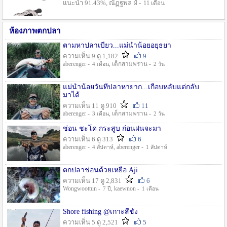
แนะนำ 91.43%, ณัฏฐพล ฝ่ -
11 เดือน
ห้องภาพตกปลา
ตามหาปลาเบี้ยว...แม่น้ำน้อยอยุธยา
ความเห็น 9 ดู 1,182
9
aberenger -
, เด็กสามพราน -
4 เดือน
2 วัน
แม่น้ำน้อยวันที่ปลาหายาก...เกือบหลับแต่กลับ
มาได้
ความเห็น 11 ดู 910
11
aberenger -
, เด็กสามพราน -
3 เดือน
2 วัน
ช่อน ชะโด กระสูบ ก่อนฝนจะมา
ความเห็น 6 ดู 313
6
aberenger -
, aberenger -
4 สัปดาห์
1 สัปดาห์
ตกปลาช่อนด้วยเหยื่อ Aji
ความเห็น 17 ดู 2,831
6
Wongwoottun -
, kaewnon -
7 ปี
1 เดือน
Shore fishing @เกาะสีชัง
ความเห็น 5 ดู 2,521
5