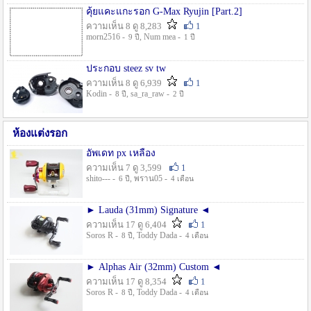
คุ้ยแคะแกะรอก G-Max Ryujin [Part.2]
ความเห็น 8 ดู 8,283
1
morn2516 -
, Num mea -
9 ปี
1 ปี
ประกอบ steez sv tw
ความเห็น 8 ดู 6,939
1
Kodin -
, sa_ra_raw -
8 ปี
2 ปี
ห้องแต่งรอก
อัพเดท px เหลือง
ความเห็น 7 ดู 3,599
1
shito--- -
, พราน05 -
6 ปี
4 เดือน
► Lauda (31mm) Signature ◄
ความเห็น 17 ดู 6,404
1
Soros R -
, Toddy Dada -
8 ปี
4 เดือน
► Alphas Air (32mm) Custom ◄
ความเห็น 17 ดู 8,354
1
Soros R -
, Toddy Dada -
8 ปี
4 เดือน