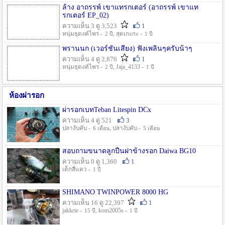
ล้าง อาถรรพ์ เขาแทรกเตอร์ (อาถรรพ์ เขาแท
รกเตอร์ EP_02)
ความเห็น 3 ดู 3,523
1
หนุ่มธุดงค์ไพร -
, สุดเกะกะ -
2 ปี
1 ปี
พรานนก (เวอร์ชั่นเสียง) ฟังเพลินๆครับน้าๆ
ความเห็น 4 ดู 2,876
1
หนุ่มธุดงค์ไพร -
, Jaja_4133 -
2 ปี
1 ปี
ห้องผ่ารอก
ผ่ารอกเบทTeban Litespin DCx
ความเห็น 4 ดู 521
3
ปลางับคับ -
, ปลางับคับ -
6 เดือน
5 เดือน
สอบถามขนาดลูกปืนฝาข้างรอก Daiwa BG10
ความเห็น 0 ดู 1,360
1
เด็กสี่แคว -
1 ปี
SHIMANO TWINPOWER 8000 HG
ความเห็น 16 ดู 22,397
1
jakkrie -
, kom2005s -
15 ปี
1 ปี