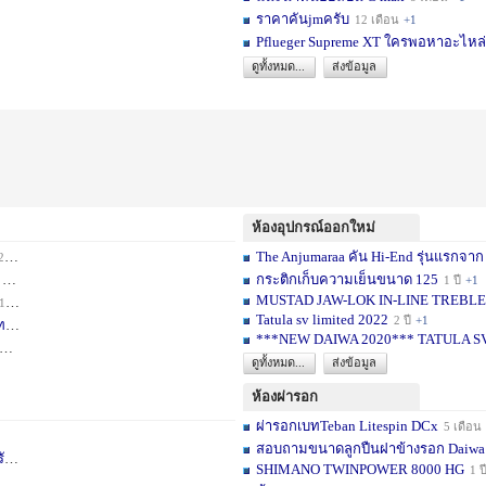
ราคาคันjmครับ
12 เดือน
+1
Pflueger Supreme XT ใครพอหาอะไหล่ห
ดูทั้งหมด...
ส่งข้อมูล
ห้องอุปกรณ์ออกใหม่
The Anjumaraa คัน Hi-End รุ่นแรกจาก
เดือน
+2
กระติกเก็บความเย็นขนาด 125
อน
+1
1 ปี
+1
MUSTAD JAW-LOK IN-LINE TREBLE HOOK
1 เดือน
+1
Tatula sv limited 2022
2 ปี
+1
ท
1 ปี
+1
***NEW DAIWA 2020*** TATULA S
+1
ดูทั้งหมด...
ส่งข้อมูล
ห้องผ่ารอก
ผ่ารอกเบทTeban Litespin DCx
5 เดือน
สอบถามขนาดลูกปืนฝาข้างรอก Daiwa
เ
1 ปี
+1
SHIMANO TWINPOWER 8000 HG
1 ป