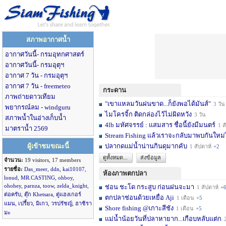
สภาพอากาศน้ำ
อากาศวันนี้- กรมอุทกศาสตร์
อากาศวันนี้- กรมอุตุฯ
อากาศ 7 วัน - กรมอุตุฯ
อากาศ 7 วัน - freemeteo
กระดาน
ภาพถ่ายดาวเทียม
"เขาแหลมวันฝนขาด...ก็ยังพอได้มันส์"
3 วัน
พยากรณ์ลม - windguru
ไมโครจิ้ก ติดกล่องไว้ไม่ผิดหวัง
3 วัน
สภาพน้ำในอ่างเก็บน้ำ
4lb มหัศจรรย์ : แสมสาร ชื่อนี้ยังมีมนตร์
1 สัปดาห์
มาตราน้ำ 2569
Stream Fishing แล้วเราจะกลับมาพบกันใหม่
ผู้เข้าชมขณะนี้
ปลากดแม่น้ำน่านกินดุมากคับ
1 สัปดาห์
+2
ดูทั้งหมด...
ส่งข้อมูล
จำนวน:
19 visitors, 17 members
รายชื่อ:
Das_meer
,
ddn
,
kai10107
,
ห้องภาพตกปลา
lonud
,
MR.CASTING
,
ohboy
,
ohohey
,
parnza
,
toow
,
zelda_knight
,
ช่อน ชะโด กระสูบ ก่อนฝนจะมา
1 สัปดาห์
+
ต่อครับ
,
ตุ๊ก Khetsara
,
ตู่แฮงเกอร์
ตกปลาช่อนด้วยเหยื่อ Aji
1 เดือน
+5
แมน
,
เปรี้ยว
,
มิเกว
,
วรปรัชญ์
,
ฮาชิรา
Shore fishing @เกาะสีชัง
1 เดือน
+5
มะ
แม่น้ำน้อยวันที่ปลาหายาก...เกือบหลับแต่ก
2 เ