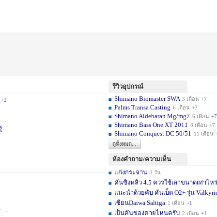
รีวิวอุปกรณ์
Shimano Biomaster SWA
3 เดือน
+7
+2
Palms Transa Casting
6 เดือน
+7
Shimano Aldebaran Mg/mg7
6 เดือน
+7
+5
Shimano Bass One XT 2011
8 เดือน
+7
ใ
1 สัปดาห์
Shimano Conquest DC 50/51
11 เดือน
ดูทั้งหมด...
ห้องคำถาม/ความเห็น
แก่งกระจาน
3 วัน
6
คันชิงหลิว 4.5 ควรใช้เลาขนาดเท่าไหร
แนะนำด้วยคับ คันเบ็ด O2+ รุ่น Valkyrie
เซียนDaiwa Saltiga
1 เดือน
+1
ดือน
+11
เป็นคันของค่ายไหนครับ
2 เดือน
+1