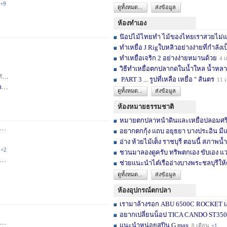
+9
ดูทั้งหมด...
ส่งข้อมูล
ห้องทำเอง
น๊อปไม้ไทยทำ ไม้ของไทยเราสวยไม่แพ้ต
ทำเหยื่อ J Rigใบหลิวอย่างง่ายที่กำลังเป
ทำเหยื่อเจริก 2 อย่างง่ายหมานด้วย
4 เ
วิธีทำเหยื่อตกปลากดในน้ำใหล น้ำหลา
าห์
+2
PART 3 ... รูปที่เหลือ เหยื่อ " ส้นตร
11 
F
3 สัปดาห์
ดูทั้งหมด...
ส่งข้อมูล
ห้องหมายธรรมชาติ
หมายตกปลาหน้าดินและเหยื่อปลอมศรีสะเ
3 เดือน
+2
อยากตกกุ้ง แถบ อยุธยา บางประอิน มีแ
อ่าง ห้วยไม้เต็ง ราชบุรี ตอนนี้ สภาพน้ำ
+2
ชวนมาลองดูครับ ทริพตกเอง ขับเอง แวะ
6 เดือน
+3
ช่วยแนะนำไต๋เรืออ่างบางพระชลบุรีให้
ดูทั้งหมด...
ส่งข้อมูล
ห้องอุปกรณ์ตกปลา
เรามาล้างรอก ABU 6500C ROCKET เอง
อยากเปลี่ยนน็อป TICA CANDO ST3500 ข
+17
แนะนำหน่อยสปิน G max
8 เดือน
+1