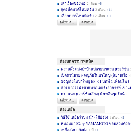
เล่าเรื่องของพ่อ
2 เดือน
+8
สูตรนี้ดมได้ไหมครับ
2 เดือน
+11
เลือกเบอร์ไหนดีครับ
2 เดือน
+11
ดูทั้งหมด...
ส่งข้อมูล
ห้องบทความ/เทคนิค
พรานผึ้ง แห่งป่าบ้านปลายนาสวน (เวอร์ชั่น
2 
เปิดตัวนิยาย ผจญภัยในป่าใหญ่ (นิยายเรื่อ
4 เดื
ผจญภัยในป่าใหญ่ EP_01 บทที่ 1 เพื่อนไพร
1
ล้าง อาถรรพ์ เขาแทรกเตอร์ (อาถรรพ์ เขาแ
พรานนก (เวอร์ชั่นเสียง) ฟังเพลินๆครับน้า
1 ปี
ดูทั้งหมด...
ส่งข้อมูล
ห้องเหยื่อ
วิธืใช้ เหยื่อรำบ่ม น้าๆใช้ยังไง
1 เดือน
+2
หนอนยางGary YAMAMOTO ชอบส่วนตัวครับ... 
เหยื่อสดตกกุ้งบ่อ
1 ปี
+1