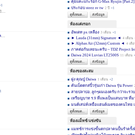
คุ้ยแคะแกะรอก G-Max Ryujin [Part.2]
+1
ประกอบ steez sv tw
2 ปี
+1
ปี
+1
ดูทั้งหมด...
ส่งข้อมูล
ห้องแต่งรอก
อัพเดท px เหลือง
3 เดือน
+1
า
3 สัปดาห์
+1
► Lauda (31mm) Signature ◄
4 เดือน
► Alphas Air (32mm) Custom ◄
4 เดื
ภาคต่อกันเลยนะครับ ~ TDZ Project Ir
Daiwa 2024 Luvias LT2500S
11 เดือน
ดูทั้งหมด...
ส่งข้อมูล
ห้องของสะสม
ฝูง คุณปู่ Daiwa
1 เดือน
+2
คันเบ็ดตกสปิ๋วรุ่นเก่า Daiwa รุ่น Power
1
สายปลาบ่อ..ลูกๆผมเองครับ กว่าจะรวบร
เหรียญบาท ร.9 ที่แพงเป็นแสนบาท ที่ม
มนต์เสน่ห์เหยื่อแฮนด์เมดของคนไทย เ
ดูทั้งหมด...
ส่งข้อมูล
ห้องแม็ทช์/แข่งขัน
แมทช์การแข่งขั้นตกปลาคนปั้นรำครั้งท