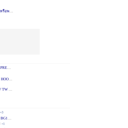
รือพอซ
1 ปี
+1
 PREY
1 ปี
+2
 - 5X
2 ปี
+1
V TW
2 ปี
+1
+3
 BG10
1 ปี
+1
ี
+1