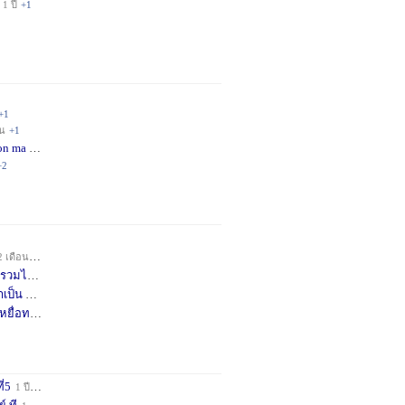
1 ปี
+1
+1
อน
+1
on ma
4 เดือน
+2
+2
2 เดือน
+1
วมได้
7 เดือน
+3
าเป็น
8 เดือน
+4
หยื่อท
9 เดือน
+1
ี่5
1 ปี
+1