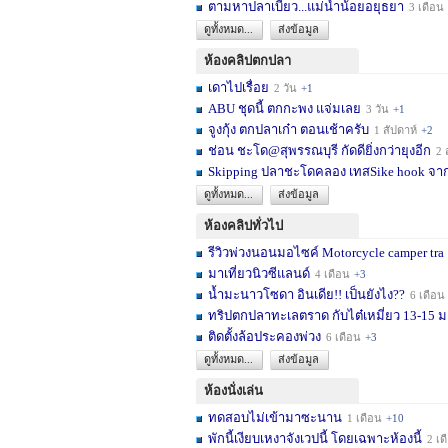
ตามหาปลาเบี้ยว...แม่น้ำน้อยอยุธยา
3 เดือน
ดูทั้งหมด...
ส่งข้อมูล
ห้องคลิปตกปลา
เดาไปเรื่อย
2 วัน
+1
ABU ชุดนี้ ตกกะพง แจ่มเลย
3 วัน
+1
จูงกุ้ง ตกปลาเก๋า ตอนเช้าครับ
1 สัปดาห์
+2
ช่อน ชะโด@สุพรรณบุรี กัดดียิ่งกว่ายุงอีก
2 สัปด
Skipping ปลาชะโดคลอง เทสSike hook จากL
ดูทั้งหมด...
ส่งข้อมูล
ห้องคลิปทั่วไป
รีวิวพ่วงนอนมอไซค์ Motorcycle camper tra
มาเที่ยวนิวซีแลนด์
4 เดือน
+3
น้ำมะนาวโซดา อินเดีย!! เป็นยังไง??
6 เดือน
ทริปตกปลาทะเลตราด กับไต๋เหมี่ยว 13-15 มก
ติดตั้งล้อประคองพ่วง
6 เดือน
+3
ดูทั้งหมด...
ส่งข้อมูล
ห้องนั่งเล่น
ทดสอบไม่เข้ามาซะนาน
1 เดือน
+10
พักนี้เงียบเหงาจังเวปนี้ โดยเฉพาะห้องนี้
2 เดือน