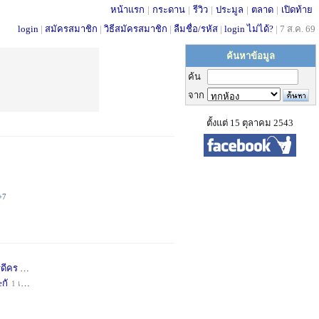
หน้าแรก
|
กระดาน
|
รีวิว
|
ประมูล
|
ตลาด
|
เปิดท้าย
login
|
สมัครสมาชิก
|
วิธีสมัครสมาชิก
|
ลืมชื่อ/รหัส
|
login ไม่ได้?
|
7 ส.ค. 69
ค้นหาข้อมูล
ค้น
จาก
ตั้งแต่ 15 ตุลาคม 2543
+7
่ดีคร
1 เดือน
+1
กั
1 เดือน
+1