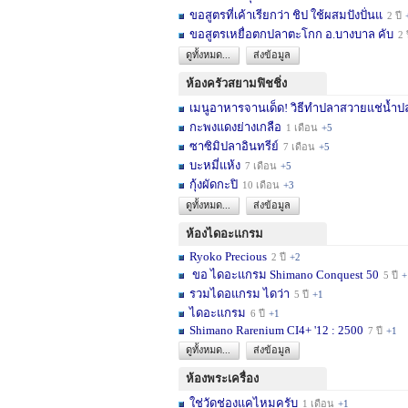
ขอสูตรที่เค้าเรียกว่า ชิป ใช้ผสมปังปั่นแ
2 ปี
ขอสูตรเหยื่อตกปลาตะโกก อ.บางบาล คับ
2 
ดูทั้งหมด...
ส่งข้อมูล
ห้องครัวสยามฟิชชิ่ง
เมนูอาหารจานเด็ด! วิธีทำปลาสวายแช่น้ำปล
กะพงแดงย่างเกลือ
1 เดือน
+5
ซาซิมิปลาอินทรีย์
7 เดือน
+5
บะหมี่แห้ง
7 เดือน
+5
กุ้งผัดกะปิ
10 เดือน
+3
ดูทั้งหมด...
ส่งข้อมูล
ห้องไดอะแกรม
Ryoko Precious
2 ปี
+2
ขอ ไดอะแกรม Shimano Conquest 50
5 ปี
+
รวมไดอแกรม ไดว่า
5 ปี
+1
ไดอะแกรม
6 ปี
+1
Shimano Rarenium CI4+ '12 : 2500
7 ปี
+1
ดูทั้งหมด...
ส่งข้อมูล
ห้องพระเครื่อง
ใช่วัดช่องแคไหมครับ
1 เดือน
+1