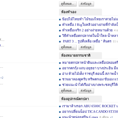
ดูทั้งหมด...
ส่งข้อมูล
ห้องทำเอง
น๊อปไม้ไทยทำ ไม้ของไทยเราสวยไม่แพ้ต
ทำเหยื่อ J Rigใบหลิวอย่างง่ายที่กำลังเป
ทำเหยื่อเจริก 2 อย่างง่ายหมานด้วย
4 เ
วิธีทำเหยื่อตกปลากดในน้ำใหล น้ำหลา
าห์
+2
PART 3 ... รูปที่เหลือ เหยื่อ " ส้นตร
11 
F
3 สัปดาห์
ดูทั้งหมด...
ส่งข้อมูล
ห้องหมายธรรมชาติ
หมายตกปลาหน้าดินและเหยื่อปลอมศรีสะเ
3 เดือน
+2
อยากตกกุ้ง แถบ อยุธยา บางประอิน มีแ
อ่าง ห้วยไม้เต็ง ราชบุรี ตอนนี้ สภาพน้ำ
+2
ชวนมาลองดูครับ ทริพตกเอง ขับเอง แวะ
6 เดือน
+3
ช่วยแนะนำไต๋เรืออ่างบางพระชลบุรีให้
ดูทั้งหมด...
ส่งข้อมูล
ห้องอุปกรณ์ตกปลา
เรามาล้างรอก ABU 6500C ROCKET เอง
อยากเปลี่ยนน็อป TICA CANDO ST3500 ข
+17
แนะนำหน่อยสปิน G max
8 เดือน
+1