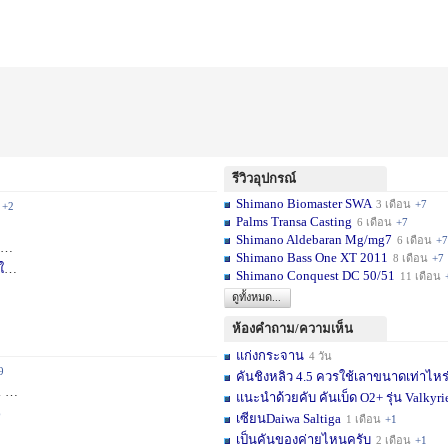
รีวิวอุปกรณ์
Shimano Biomaster SWA
3 เดือน
+7
+2
Palms Transa Casting
6 เดือน
+7
Shimano Aldebaran Mg/mg7
6 เดือน
+7
+5
Shimano Bass One XT 2011
8 เดือน
+7
ใ
1 สัปดาห์
Shimano Conquest DC 50/51
11 เดือน
ดูทั้งหมด...
ห้องคำถาม/ความเห็น
แก่งกระจาน
4 วัน
9
คันชิงหลิว 4.5 ควรใช้เลาขนาดเท่าไหร
ชม.
+11
แนะนำด้วยคับ คันเบ็ด O2+ รุ่น Valkyrie
6
เซียนDaiwa Saltiga
1 เดือน
+1
เป็นคันของค่ายไหนครับ
2 เดือน
+1