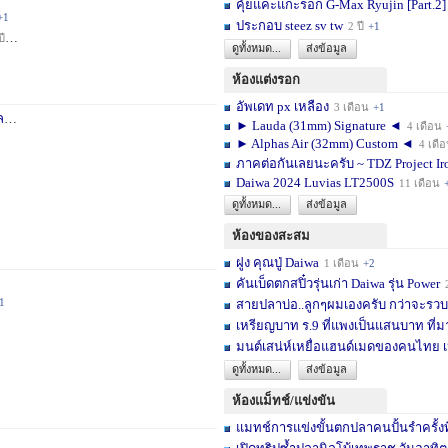
คุ้ยแคะแกะรอก G-Max Ryujin [Part.2]
+1
ประกอบ steez sv tw
2 ปี
+1
ปี
+1
ดูทั้งหมด...
ส่งข้อมูล
ห้องแต่งรอก
อัพเดท px เหลือง
3 เดือน
+1
า
3 สัปดาห์
+1
► Lauda (31mm) Signature ◄
4 เดือน
► Alphas Air (32mm) Custom ◄
4 เดื
ภาคต่อกันเลยนะครับ ~ TDZ Project Ir
Daiwa 2024 Luvias LT2500S
11 เดือน
ดูทั้งหมด...
ส่งข้อมูล
ห้องของสะสม
ฝูง คุณปู่ Daiwa
1 เดือน
+2
คันเบ็ดตกสปิ๋วรุ่นเก่า Daiwa รุ่น Power
1
สายปลาบ่อ..ลูกๆผมเองครับ กว่าจะรวบร
เหรียญบาท ร.9 ที่แพงเป็นแสนบาท ที่ม
มนต์เสน่ห์เหยื่อแฮนด์เมดของคนไทย เ
ดูทั้งหมด...
ส่งข้อมูล
ห้องแม็ทช์/แข่งขัน
แมทช์การแข่งขั้นตกปลาคนปั้นรำครั้งท