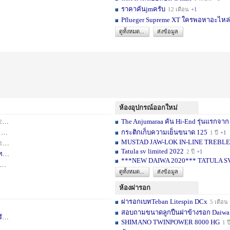
ราคาคันjmครับ
12 เดือน
+1
Pflueger Supreme XT ใครพอหาอะไหล่ห
ดูทั้งหมด...
ส่งข้อมูล
ห้องอุปกรณ์ออกใหม่
The Anjumaraa คัน Hi-End รุ่นแรกจาก
เดือน
+2
กระติกเก็บความเย็นขนาด 125
อน
+1
1 ปี
+1
MUSTAD JAW-LOK IN-LINE TREBLE HOOK
1 เดือน
+1
Tatula sv limited 2022
2 ปี
+1
ท
1 ปี
+1
***NEW DAIWA 2020*** TATULA S
+1
ดูทั้งหมด...
ส่งข้อมูล
ห้องผ่ารอก
ผ่ารอกเบทTeban Litespin DCx
5 เดือน
สอบถามขนาดลูกปืนฝาข้างรอก Daiwa
เ
1 ปี
+1
SHIMANO TWINPOWER 8000 HG
1 ป