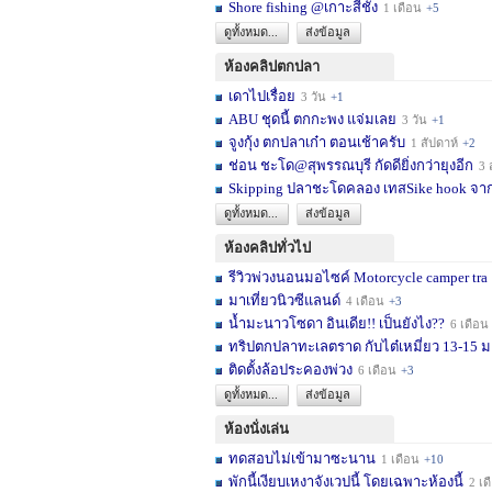
Shore fishing @เกาะสีชัง
1 เดือน
+5
ดูทั้งหมด...
ส่งข้อมูล
ห้องคลิปตกปลา
เดาไปเรื่อย
3 วัน
+1
ABU ชุดนี้ ตกกะพง แจ่มเลย
3 วัน
+1
จูงกุ้ง ตกปลาเก๋า ตอนเช้าครับ
1 สัปดาห์
+2
ช่อน ชะโด@สุพรรณบุรี กัดดียิ่งกว่ายุงอีก
3 สัปด
Skipping ปลาชะโดคลอง เทสSike hook จากL
ดูทั้งหมด...
ส่งข้อมูล
ห้องคลิปทั่วไป
รีวิวพ่วงนอนมอไซค์ Motorcycle camper tra
มาเที่ยวนิวซีแลนด์
4 เดือน
+3
น้ำมะนาวโซดา อินเดีย!! เป็นยังไง??
6 เดือน
ทริปตกปลาทะเลตราด กับไต๋เหมี่ยว 13-15 มก
ติดตั้งล้อประคองพ่วง
6 เดือน
+3
ดูทั้งหมด...
ส่งข้อมูล
ห้องนั่งเล่น
ทดสอบไม่เข้ามาซะนาน
1 เดือน
+10
พักนี้เงียบเหงาจังเวปนี้ โดยเฉพาะห้องนี้
2 เดือน