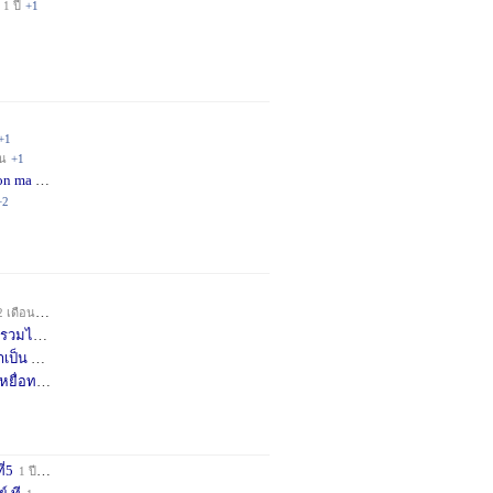
1 ปี
+1
+1
อน
+1
on ma
4 เดือน
+2
+2
2 เดือน
+1
วมได้
7 เดือน
+3
าเป็น
8 เดือน
+4
หยื่อท
9 เดือน
+1
ี่5
1 ปี
+1