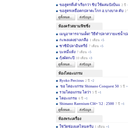
ขอสูตรที่เค้าเรียกว่า ชิป ใช้ผสมปังปั่นแ
2 ปี
ขอสูตรเหยื่อตกปลาตะโกก อ.บางบาล คับ
2 
ดูทั้งหมด...
ส่งข้อมูล
ห้องครัวสยามฟิชชิ่ง
เมนูอาหารจานเด็ด! วิธีทำปลาสวายแช่น้ำปล
กะพงแดงย่างเกลือ
1 เดือน
+5
ซาซิมิปลาอินทรีย์
7 เดือน
+5
บะหมี่แห้ง
7 เดือน
+5
กุ้งผัดกะปิ
10 เดือน
+3
ดูทั้งหมด...
ส่งข้อมูล
ห้องไดอะแกรม
Ryoko Precious
2 ปี
+2
ขอ ไดอะแกรม Shimano Conquest 50
5 ปี
+
รวมไดอแกรม ไดว่า
5 ปี
+1
ไดอะแกรม
6 ปี
+1
Shimano Rarenium CI4+ '12 : 2500
7 ปี
+1
ดูทั้งหมด...
ส่งข้อมูล
ห้องพระเครื่อง
ใช่วัดช่องแคไหมครับ
1 เดือน
+1