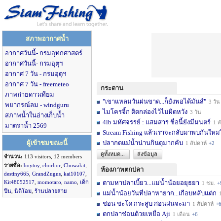
สภาพอากาศน้ำ
อากาศวันนี้- กรมอุทกศาสตร์
อากาศวันนี้- กรมอุตุฯ
อากาศ 7 วัน - กรมอุตุฯ
อากาศ 7 วัน - freemeteo
กระดาน
ภาพถ่ายดาวเทียม
"เขาแหลมวันฝนขาด...ก็ยังพอได้มันส์"
3 วัน
พยากรณ์ลม - windguru
ไมโครจิ้ก ติดกล่องไว้ไม่ผิดหวัง
3 วัน
สภาพน้ำในอ่างเก็บน้ำ
4lb มหัศจรรย์ : แสมสาร ชื่อนี้ยังมีมนตร์
1 สัปดาห์
มาตราน้ำ 2569
Stream Fishing แล้วเราจะกลับมาพบกันใหม่
ผู้เข้าชมขณะนี้
ปลากดแม่น้ำน่านกินดุมากคับ
1 สัปดาห์
+2
ดูทั้งหมด...
ส่งข้อมูล
จำนวน:
113 visitors, 12 members
รายชื่อ:
boytoy
,
chorbor
,
Chowakit
,
ห้องภาพตกปลา
destiny665
,
GrandZugus
,
kai10107
,
Kit48052517
,
momotaro
,
namo
,
เด็ก
ตามหาปลาเบี้ยว...แม่น้ำน้อยอยุธยา
1 ชม.
+
ปืน
,
นิติโอม
,
ร้านปลายสาย
แม่น้ำน้อยวันที่ปลาหายาก...เกือบหลับแต่ก
1 
ช่อน ชะโด กระสูบ ก่อนฝนจะมา
1 สัปดาห์
+
ตกปลาช่อนด้วยเหยื่อ Aji
1 เดือน
+6