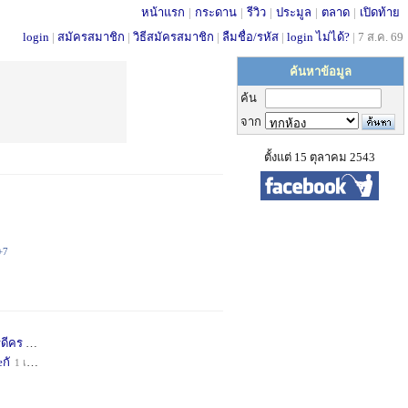
หน้าแรก
|
กระดาน
|
รีวิว
|
ประมูล
|
ตลาด
|
เปิดท้าย
login
|
สมัครสมาชิก
|
วิธีสมัครสมาชิก
|
ลืมชื่อ/รหัส
|
login ไม่ได้?
|
7 ส.ค. 69
ค้นหาข้อมูล
ค้น
จาก
ตั้งแต่ 15 ตุลาคม 2543
+7
่ดีคร
1 เดือน
+1
กั
1 เดือน
+1