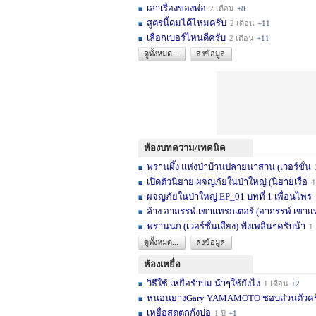
เล่าเรื่องของพ่อ
2 เดือน
+8
สูตรนี้ดมได้ไหมครับ
2 เดือน
+11
เลือกเบอร์ไหนดีครับ
2 เดือน
+11
ดูทั้งหมด...
ส่งข้อมูล
ห้องบทความ/เทคนิค
พรานผึ้ง แห่งป่าบ้านปลายนาสวน (เวอร์ชั่น
2 
เปิดตัวนิยาย ผจญภัยในป่าใหญ่ (นิยายเรื่อ
4 เดื
ผจญภัยในป่าใหญ่ EP_01 บทที่ 1 เพื่อนไพร
1
ล้าง อาถรรพ์ เขาแทรกเตอร์ (อาถรรพ์ เขาแ
พรานนก (เวอร์ชั่นเสียง) ฟังเพลินๆครับน้า
1 ปี
ดูทั้งหมด...
ส่งข้อมูล
ห้องเหยื่อ
วิธืใช้ เหยื่อรำบ่ม น้าๆใช้ยังไง
1 เดือน
+2
หนอนยางGary YAMAMOTO ชอบส่วนตัวครับ... 
เหยื่อสดตกกุ้งบ่อ
1 ปี
+1