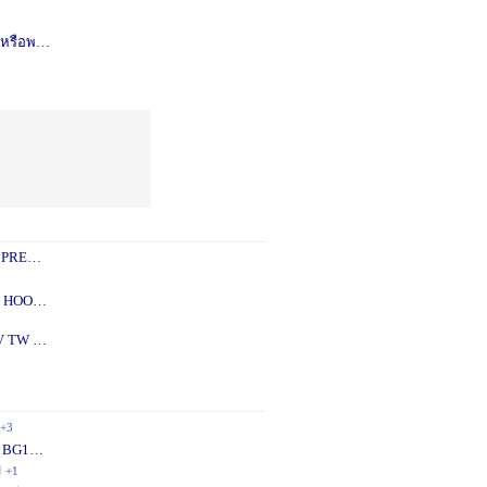
รือพอซ
1 ปี
+1
 PREY
1 ปี
+2
 - 5X
2 ปี
+1
V TW
2 ปี
+1
+3
 BG10
1 ปี
+1
ี
+1