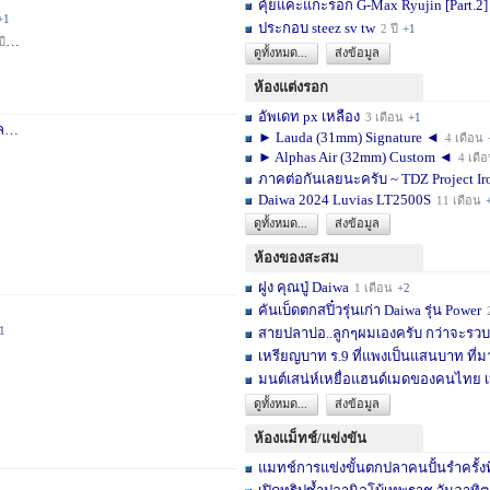
คุ้ยแคะแกะรอก G-Max Ryujin [Part.2]
+1
ประกอบ steez sv tw
2 ปี
+1
ปี
+1
ดูทั้งหมด...
ส่งข้อมูล
ห้องแต่งรอก
อัพเดท px เหลือง
3 เดือน
+1
า
3 สัปดาห์
+1
► Lauda (31mm) Signature ◄
4 เดือน
► Alphas Air (32mm) Custom ◄
4 เดื
ภาคต่อกันเลยนะครับ ~ TDZ Project Ir
Daiwa 2024 Luvias LT2500S
11 เดือน
ดูทั้งหมด...
ส่งข้อมูล
ห้องของสะสม
ฝูง คุณปู่ Daiwa
1 เดือน
+2
คันเบ็ดตกสปิ๋วรุ่นเก่า Daiwa รุ่น Power
1
สายปลาบ่อ..ลูกๆผมเองครับ กว่าจะรวบร
เหรียญบาท ร.9 ที่แพงเป็นแสนบาท ที่ม
มนต์เสน่ห์เหยื่อแฮนด์เมดของคนไทย เ
ดูทั้งหมด...
ส่งข้อมูล
ห้องแม็ทช์/แข่งขัน
แมทช์การแข่งขั้นตกปลาคนปั้นรำครั้งท