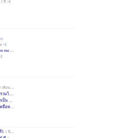
1 ปี
+1
+1
อน
+1
on ma
4 เดือน
+2
+2
2 เดือน
+1
วมได้
7 เดือน
+3
าเป็น
8 เดือน
+4
หยื่อท
9 เดือน
+1
ี่5
1 ปี
+1