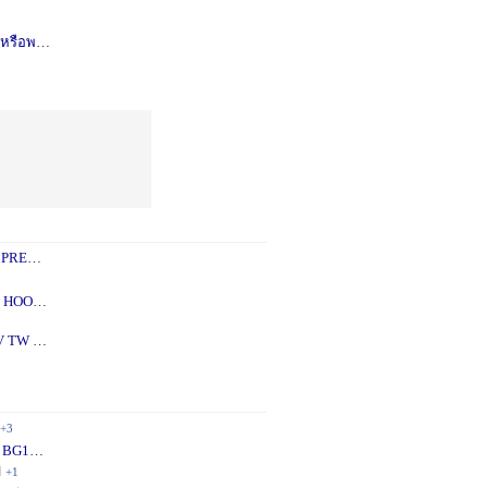
รือพอซ
1 ปี
+1
 PREY
1 ปี
+2
 - 5X
2 ปี
+1
V TW
2 ปี
+1
+3
 BG10
1 ปี
+1
ี
+1