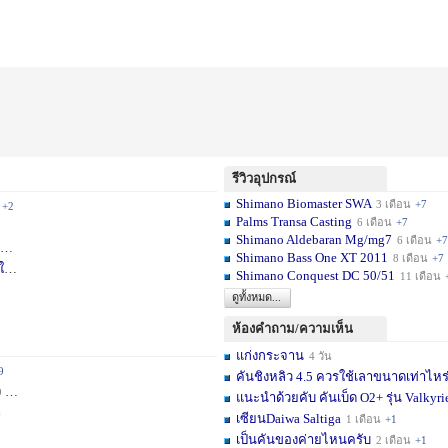
รีวิวอุปกรณ์
Shimano Biomaster SWA
3 เดือน
+7
+2
Palms Transa Casting
6 เดือน
+7
Shimano Aldebaran Mg/mg7
6 เดือน
+7
+5
Shimano Bass One XT 2011
8 เดือน
+7
ใ
1 สัปดาห์
Shimano Conquest DC 50/51
11 เดือน
ดูทั้งหมด...
ห้องคำถาม/ความเห็น
แก่งกระจาน
4 วัน
9
คันชิงหลิว 4.5 ควรใช้เลาขนาดเท่าไหร
ชม.
+11
แนะนำด้วยคับ คันเบ็ด O2+ รุ่น Valkyrie
6
เซียนDaiwa Saltiga
1 เดือน
+1
เป็นคันของค่ายไหนครับ
2 เดือน
+1