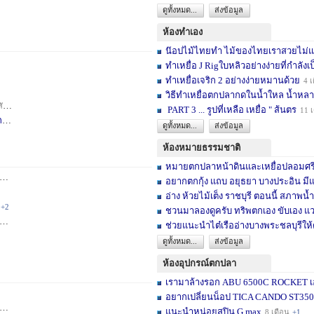
ดูทั้งหมด...
ส่งข้อมูล
ห้องทำเอง
น๊อปไม้ไทยทำ ไม้ของไทยเราสวยไม่แพ้ต
ทำเหยื่อ J Rigใบหลิวอย่างง่ายที่กำลังเป
ทำเหยื่อเจริก 2 อย่างง่ายหมานด้วย
4 เ
วิธีทำเหยื่อตกปลากดในน้ำใหล น้ำหลา
าห์
+2
PART 3 ... รูปที่เหลือ เหยื่อ " ส้นตร
11 
F
4 สัปดาห์
ดูทั้งหมด...
ส่งข้อมูล
ห้องหมายธรรมชาติ
หมายตกปลาหน้าดินและเหยื่อปลอมศรีสะเ
3 เดือน
+2
อยากตกกุ้ง แถบ อยุธยา บางประอิน มีแ
อ่าง ห้วยไม้เต็ง ราชบุรี ตอนนี้ สภาพน้ำ
+2
ชวนมาลองดูครับ ทริพตกเอง ขับเอง แวะ
6 เดือน
+3
ช่วยแนะนำไต๋เรืออ่างบางพระชลบุรีให้
ดูทั้งหมด...
ส่งข้อมูล
ห้องอุปกรณ์ตกปลา
เรามาล้างรอก ABU 6500C ROCKET เอง
อยากเปลี่ยนน็อป TICA CANDO ST3500 ข
+17
แนะนำหน่อยสปิน G max
8 เดือน
+1