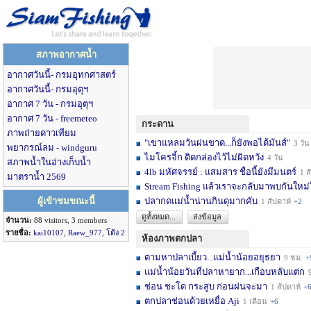
สภาพอากาศน้ำ
อากาศวันนี้- กรมอุทกศาสตร์
อากาศวันนี้- กรมอุตุฯ
อากาศ 7 วัน - กรมอุตุฯ
อากาศ 7 วัน - freemeteo
กระดาน
ภาพถ่ายดาวเทียม
"เขาแหลมวันฝนขาด...ก็ยังพอได้มันส์"
3 วัน
พยากรณ์ลม - windguru
ไมโครจิ้ก ติดกล่องไว้ไม่ผิดหวัง
4 วัน
สภาพน้ำในอ่างเก็บน้ำ
4lb มหัศจรรย์ : แสมสาร ชื่อนี้ยังมีมนตร์
1 สัปดาห์
มาตราน้ำ 2569
Stream Fishing แล้วเราจะกลับมาพบกันใหม่
ผู้เข้าชมขณะนี้
ปลากดแม่น้ำน่านกินดุมากคับ
1 สัปดาห์
+2
ดูทั้งหมด...
ส่งข้อมูล
จำนวน:
88 visitors, 3 members
รายชื่อ:
kai10107
,
Raew_977
,
โต้ง 2
ห้องภาพตกปลา
ตามหาปลาเบี้ยว...แม่น้ำน้อยอยุธยา
9 ชม.
+
แม่น้ำน้อยวันที่ปลาหายาก...เกือบหลับแต่ก
9 
ช่อน ชะโด กระสูบ ก่อนฝนจะมา
1 สัปดาห์
+
ตกปลาช่อนด้วยเหยื่อ Aji
1 เดือน
+6