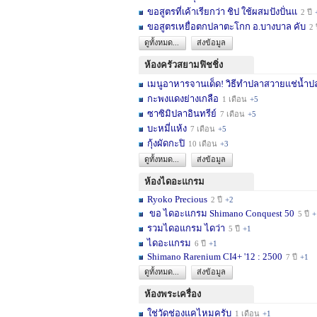
ขอสูตรที่เค้าเรียกว่า ชิป ใช้ผสมปังปั่นแ
2 ปี
ขอสูตรเหยื่อตกปลาตะโกก อ.บางบาล คับ
2 
ดูทั้งหมด...
ส่งข้อมูล
ห้องครัวสยามฟิชชิ่ง
เมนูอาหารจานเด็ด! วิธีทำปลาสวายแช่น้ำปล
กะพงแดงย่างเกลือ
1 เดือน
+5
ซาซิมิปลาอินทรีย์
7 เดือน
+5
บะหมี่แห้ง
7 เดือน
+5
กุ้งผัดกะปิ
10 เดือน
+3
ดูทั้งหมด...
ส่งข้อมูล
ห้องไดอะแกรม
Ryoko Precious
2 ปี
+2
ขอ ไดอะแกรม Shimano Conquest 50
5 ปี
+
รวมไดอแกรม ไดว่า
5 ปี
+1
ไดอะแกรม
6 ปี
+1
Shimano Rarenium CI4+ '12 : 2500
7 ปี
+1
ดูทั้งหมด...
ส่งข้อมูล
ห้องพระเครื่อง
ใช่วัดช่องแคไหมครับ
1 เดือน
+1