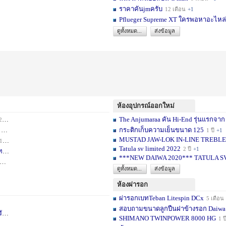
ราคาคันjmครับ
12 เดือน
+1
Pflueger Supreme XT ใครพอหาอะไหล่ห
ดูทั้งหมด...
ส่งข้อมูล
ห้องอุปกรณ์ออกใหม่
The Anjumaraa คัน Hi-End รุ่นแรกจาก
เดือน
+2
กระติกเก็บความเย็นขนาด 125
อน
+1
1 ปี
+1
MUSTAD JAW-LOK IN-LINE TREBLE HOOK
1 เดือน
+1
Tatula sv limited 2022
2 ปี
+1
ท
1 ปี
+1
***NEW DAIWA 2020*** TATULA S
+1
ดูทั้งหมด...
ส่งข้อมูล
ห้องผ่ารอก
ผ่ารอกเบทTeban Litespin DCx
5 เดือน
สอบถามขนาดลูกปืนฝาข้างรอก Daiwa
เ
1 ปี
+1
SHIMANO TWINPOWER 8000 HG
1 ป