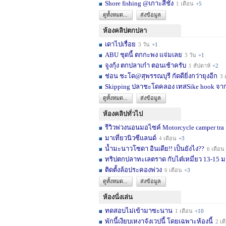
Shore fishing @เกาะสีชัง
1 เดือน
+5
ดูทั้งหมด...
ส่งข้อมูล
ห้องคลิปตกปลา
เดาไปเรื่อย
3 วัน
+1
ABU ชุดนี้ ตกกะพง แจ่มเลย
3 วัน
+1
จูงกุ้ง ตกปลาเก๋า ตอนเช้าครับ
1 สัปดาห์
+2
ช่อน ชะโด@สุพรรณบุรี กัดดียิ่งกว่ายุงอีก
3 สัปด
Skipping ปลาชะโดคลอง เทสSike hook จากL
ดูทั้งหมด...
ส่งข้อมูล
ห้องคลิปทั่วไป
รีวิวพ่วงนอนมอไซค์ Motorcycle camper tra
มาเที่ยวนิวซีแลนด์
4 เดือน
+3
น้ำมะนาวโซดา อินเดีย!! เป็นยังไง??
6 เดือน
ทริปตกปลาทะเลตราด กับไต๋เหมี่ยว 13-15 มก
ติดตั้งล้อประคองพ่วง
6 เดือน
+3
ดูทั้งหมด...
ส่งข้อมูล
ห้องนั่งเล่น
ทดสอบไม่เข้ามาซะนาน
1 เดือน
+10
พักนี้เงียบเหงาจังเวปนี้ โดยเฉพาะห้องนี้
2 เดือน