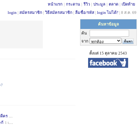
หน้าแรก
|
กระดาน
|
รีวิว
|
ประมูล
|
ตลาด
|
เปิดท้าย
login
|
สมัครสมาชิก
|
วิธีสมัครสมาชิก
|
ลืมชื่อ/รหัส
|
login ไม่ได้?
|
8 ส.ค. 69
ค้นหาข้อมูล
ค้น
จาก
ตั้งแต่ 15 ตุลาคม 2543
+7
่ดีคร
1 เดือน
+1
กั
1 เดือน
+1