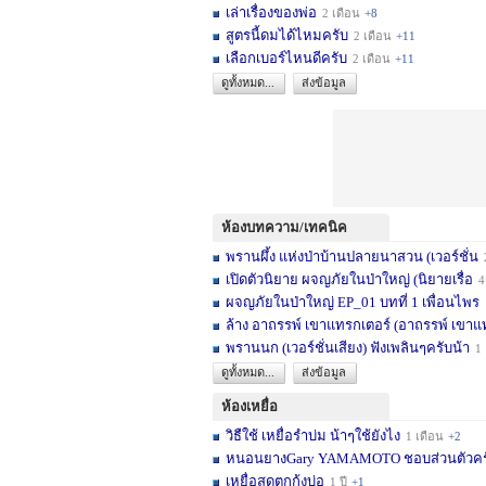
เล่าเรื่องของพ่อ
2 เดือน
+8
สูตรนี้ดมได้ไหมครับ
2 เดือน
+11
เลือกเบอร์ไหนดีครับ
2 เดือน
+11
ดูทั้งหมด...
ส่งข้อมูล
ห้องบทความ/เทคนิค
พรานผึ้ง แห่งป่าบ้านปลายนาสวน (เวอร์ชั่น
2 
เปิดตัวนิยาย ผจญภัยในป่าใหญ่ (นิยายเรื่อ
4 เดื
ผจญภัยในป่าใหญ่ EP_01 บทที่ 1 เพื่อนไพร
1
ล้าง อาถรรพ์ เขาแทรกเตอร์ (อาถรรพ์ เขาแ
พรานนก (เวอร์ชั่นเสียง) ฟังเพลินๆครับน้า
1 ปี
ดูทั้งหมด...
ส่งข้อมูล
ห้องเหยื่อ
วิธืใช้ เหยื่อรำบ่ม น้าๆใช้ยังไง
1 เดือน
+2
หนอนยางGary YAMAMOTO ชอบส่วนตัวครับ... 
เหยื่อสดตกกุ้งบ่อ
1 ปี
+1