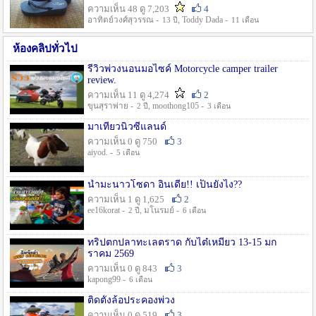
ความเห็น 48 ดู 7,203
4
อาทิตย์วงศ์สุวรรณ -
, Toddy Dada -
13 ปี
11 เดือน
ห้องคลิปทั่วไป
รีวิวพ่วงนอนมอไซค์ Motorcycle camper trailer
review.
ความเห็น 11 ดู 4,274
2
ขุนสุราพ่าย -
, moothong105 -
2 ปี
3 เดือน
มาเที่ยวนิวซีแลนด์
ความเห็น 0 ดู 750
3
aiyod. -
5 เดือน
น้ำมะนาวโซดา อินเดีย!! เป็นยังไง??
ความเห็น 1 ดู 1,625
2
ee16korat -
, มโนรมย์ -
2 ปี
6 เดือน
ทริปตกปลาทะเลตราด กับไต๋เหมี่ยว 13-15 มก
ราคม 2569
ความเห็น 0 ดู 843
3
kapong99 -
6 เดือน
ติดตั้งล้อประคองพ่วง
ความเห็น 0 ดู 519
3