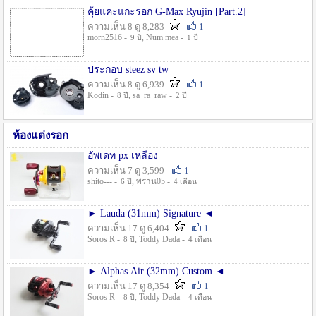
คุ้ยแคะแกะรอก G-Max Ryujin [Part.2]
ความเห็น 8 ดู 8,283
1
morn2516 -
, Num mea -
9 ปี
1 ปี
ประกอบ steez sv tw
ความเห็น 8 ดู 6,939
1
Kodin -
, sa_ra_raw -
8 ปี
2 ปี
ห้องแต่งรอก
อัพเดท px เหลือง
ความเห็น 7 ดู 3,599
1
shito--- -
, พราน05 -
6 ปี
4 เดือน
► Lauda (31mm) Signature ◄
ความเห็น 17 ดู 6,404
1
Soros R -
, Toddy Dada -
8 ปี
4 เดือน
► Alphas Air (32mm) Custom ◄
ความเห็น 17 ดู 8,354
1
Soros R -
, Toddy Dada -
8 ปี
4 เดือน