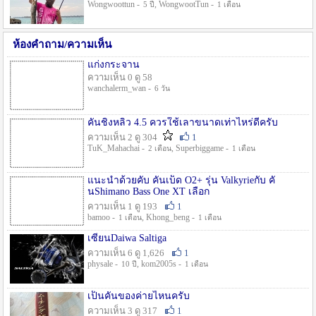
Wongwoottun -
, WongwootTun -
5 ปี
1 เดือน
ห้องคำถาม/ความเห็น
แก่งกระจาน
ความเห็น 0 ดู 58
wanchalerm_wan -
6 วัน
คันชิงหลิว 4.5 ควรใช้เลาขนาดเท่าไหร่ดีครับ
ความเห็น 2 ดู 304
1
TuK_Mahachai -
, Superbiggame -
2 เดือน
1 เดือน
แนะนำด้วยคับ คันเบ็ด O2+ รุ่น Valkyrieกับ คั
นShimano Bass One XT เลือก
ความเห็น 1 ดู 193
1
bamoo -
, Khong_beng -
1 เดือน
1 เดือน
เซียนDaiwa Saltiga
ความเห็น 6 ดู 1,626
1
physale -
, kom2005s -
10 ปี
1 เดือน
เป็นคันของค่ายไหนครับ
ความเห็น 3 ดู 317
1