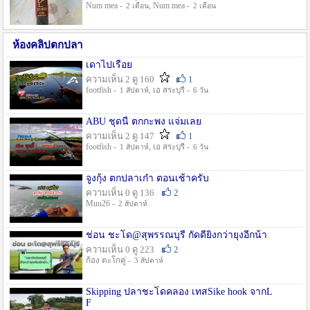
Num mea -
, Num mea -
2 เดือน
2 เดือน
ห้องคลิปตกปลา
เดาไปเรื่อย
ความเห็น 2 ดู 160
1
footfish -
, เอ สระบุรี -
1 สัปดาห์
6 วัน
ABU ชุดนี้ ตกกะพง แจ่มเลย
ความเห็น 2 ดู 147
1
footfish -
, เอ สระบุรี -
1 สัปดาห์
6 วัน
จูงกุ้ง ตกปลาเก๋า ตอนเช้าครับ
ความเห็น 0 ดู 136
2
Muu26 -
2 สัปดาห์
ช่อน ชะโด@สุพรรณบุรี กัดดียิ่งกว่ายุงอีกน้า
ความเห็น 0 ดู 223
2
ก้อง ตะโกคู่ -
3 สัปดาห์
Skipping ปลาชะโดคลอง เทสSike hook จากL
F