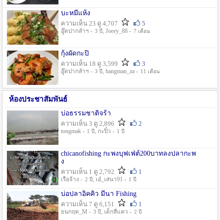
บะหมี่แห้ง
ความเห็น 23 ดู 4,707
5
อู๊ดปากลำฯ -
, Joeey_88 -
3 ปี
7 เดือน
กุ้งผัดกะปิ
ความเห็น 18 ดู 3,599
3
อู๊ดปากลำฯ -
, hangman_za -
3 ปี
11 เดือน
ห้องประชาสัมพันธ์
บ่อธรรมชาติจร้า
ความเห็น 3 ดู 2,896
2
tongmak -
, กะปิ๋ว -
1 ปี
1 ปี
chicanofishing กะพงบุฟเฟ่ต์200บาทลงปลากะพ
ง
ความเห็น 1 ดู 2,792
1
เรือจ้าง -
, เอ๋_เสนา91 -
2 ปี
1 ปี
บ่อปลาอิคคิว มีนา Fishing
ความเห็น 7 ดู 6,151
1
ธนกฤต_M -
, เด็กสี่แคว -
3 ปี
2 ปี