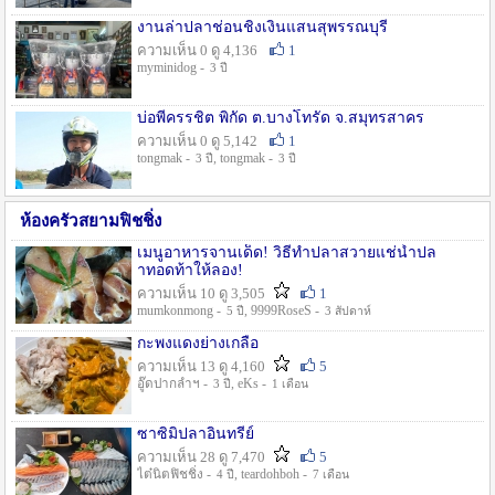
งานล่าปลาช่อนชิงเงินแสนสุพรรณบุรี
ความเห็น 0 ดู 4,136
1
myminidog -
3 ปี
บ่อพี่ครรชิต พิกัด ต.บางโทรัด จ.สมุทรสาคร
ความเห็น 0 ดู 5,142
1
tongmak -
, tongmak -
3 ปี
3 ปี
ห้องครัวสยามฟิชชิ่ง
เมนูอาหารจานเด็ด! วิธีทำปลาสวายแช่น้ำปล
าทอดท้าให้ลอง!
ความเห็น 10 ดู 3,505
1
mumkonmong -
, 9999RoseS -
5 ปี
3 สัปดาห์
กะพงแดงย่างเกลือ
ความเห็น 13 ดู 4,160
5
อู๊ดปากลำฯ -
, eKs -
3 ปี
1 เดือน
ซาซิมิปลาอินทรีย์
ความเห็น 28 ดู 7,470
5
ไต๋นิตฟิชชิ่ง -
, teardohboh -
4 ปี
7 เดือน