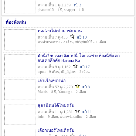
ความเห็น 1 ดู 2,259
2
phantom15 -
, snapper -
1 ปี
1 ปี
ห้องนั่งเล่น
ทดสอบไม่เข้ามาซะนาน
ความเห็น 7 ดู 455
10
ตนทำกระดาษ -
, nickpim007 -
3 เดือน
1 เดือน
พักนี้เงียบเหงาจังเวปนี้ โดยเฉพาะห้องนี้ที่แต่ก่
อนเคยคึกคัก Haruna Ka
ความเห็น 9 ดู 1,162
17
tepun -
, d1_fighter -
9 เดือน
2 เดือน
เล่าเรื่องของพ่อ
ความเห็น 52 ดู 2,270
8
Mantis -
, Yamong-t -
8 ปี
2 เดือน
สูตรนี้ดมได้ไหมครับ
ความเห็น 11 ดู 1,281
11
jadel -
, worawitnonline -
9 เดือน
2 เดือน
เลือกเบอร์ไหนดีครับ