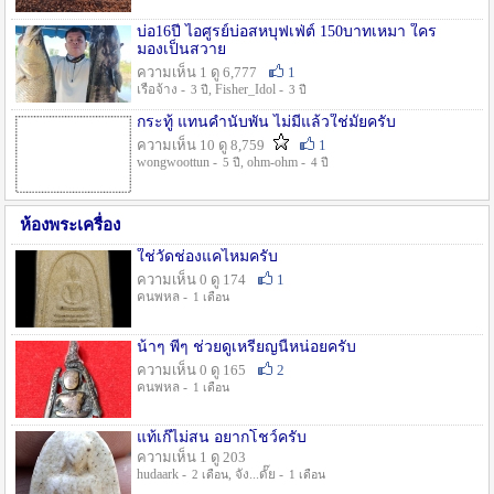
บ่อ16ปี ไอศูรย์บ่อสหบุฟเฟ่ต์ 150บาทเหมา ใคร
มองเป็นสวาย
ความเห็น 1 ดู 6,777
1
เรือจ้าง -
, Fisher_Idol -
3 ปี
3 ปี
กระทู้ แทนคำนับพัน ไม่มีแล้วใช่มั๊ยครับ
ความเห็น 10 ดู 8,759
1
wongwoottun -
, ohm-ohm -
5 ปี
4 ปี
ห้องพระเครื่อง
ใช่วัดช่องแคไหมครับ
ความเห็น 0 ดู 174
1
คนพหล -
1 เดือน
น้าๆ พี่ๆ ช่วยดูเหรียญนี้หน่อยครับ
ความเห็น 0 ดู 165
2
คนพหล -
1 เดือน
แท้เก๊ไม่สน อยากโชว์ครับ
ความเห็น 1 ดู 203
hudaark -
, จัง...ดั๊ย -
2 เดือน
1 เดือน