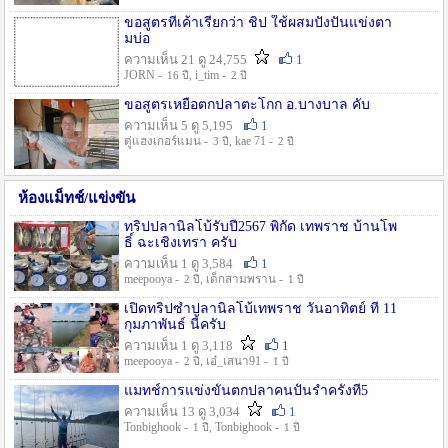
ขอสูตรที่เค้าเรียกว่า ชิป ใช้ผสมปังปั่นแข่งตา
มบ่อ
ความเห็น 21 ดู 24,755
1
JORN -
, i_tim -
16 ปี
2 ปี
ขอสูตรเหยื่อตกปลาตะโกก อ.บางบาล คับ
ความเห็น 5 ดู 5,195
1
ตู่แฮงเกอร์แมน -
, kae 71 -
3 ปี
2 ปี
ห้องแม็ทช์/แข่งขัน
ทริปปลานิลโบ้รับปี2567 พิกัด เทพราช บ้านโพ
ธิ์ ฉะเชิงเทรา ครับ
ความเห็น 1 ดู 3,584
1
meepooya -
, เด็กสามพราน -
2 ปี
1 ปี
เปิดทริปซ้ำปลานิลโบ้เทพราช วันอาทิตย์ ที่ 11
กุมภาพันธ์ นี้ครับ
ความเห็น 1 ดู 3,118
1
meepooya -
, เอ๋_เสนา91 -
2 ปี
1 ปี
แมทช์การแข่งขั้นตกปลาคนปั้นรำครั้งที่5
ความเห็น 13 ดู 3,034
1
Tonbighook -
, Tonbighook -
1 ปี
1 ปี