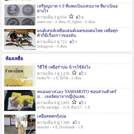
เหรียญบาท ร.9 ที่แพงเป็นแสนบาท ที่มาเป็นอ
ย่างไร
ความเห็น 3 ดู 956
4
manit.com -
, d1_fighter -
9 เดือน
8 เดือน
มนต์เสน่ห์เหยื่อแฮนด์เมดของคนไทย เหยื่อทุก
ตัวก็มีเรื่องราวของมัน
ความเห็น 0 ดู 723
1
fishingover -
9 เดือน
ห้องเหยื่อ
วิธืใช้ เหยื่อรำบ่ม น้าๆใช้ยังไง
ความเห็น 2 ดู 3,226
2
birdke70 -
, บั้งไฟ -
1 ปี
2 เดือน
หนอนยางGary YAMAMOTO ชอบส่วนตัวครั
บ... เลยจัดมาจากญี่ปุ่นเลย..
ความเห็น 8 ดู 5,881
1
อาร์ม นครปฐม -
, ดิน117 -
10 ปี
1 ปี
เหยื่อสดตกกุ้งบ่อ
ความเห็น 8 ดู 7,386
1
monchai -
, Devilsmall -
4 ปี
1 ปี