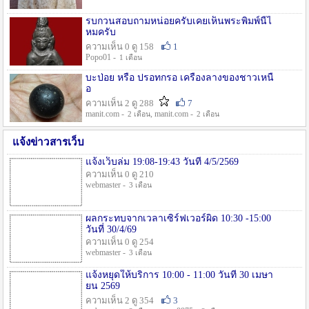
รบกวนสอบถามหน่อยครับเคยเห็นพระพิมพ์นี้ไ
หมครับ
ความเห็น 0 ดู 158
1
Popo01 -
1 เดือน
บะป่อย หรือ ปรอทกรอ เครื่องลางของชาวเหนื
อ
ความเห็น 2 ดู 288
7
manit.com -
, manit.com -
2 เดือน
2 เดือน
แจ้งข่าวสารเว็บ
แจ้งเว็บล่ม 19:08-19:43 วันที่ 4/5/2569
ความเห็น 0 ดู 210
webmaster -
3 เดือน
ผลกระทบจากเวลาเซิร์ฟเวอร์ผิด 10:30 -15:00
วันที่ 30/4/69
ความเห็น 0 ดู 254
webmaster -
3 เดือน
แจ้งหยุดให้บริการ 10:00 - 11:00 วันที่ 30 เมษา
ยน 2569
ความเห็น 2 ดู 354
3