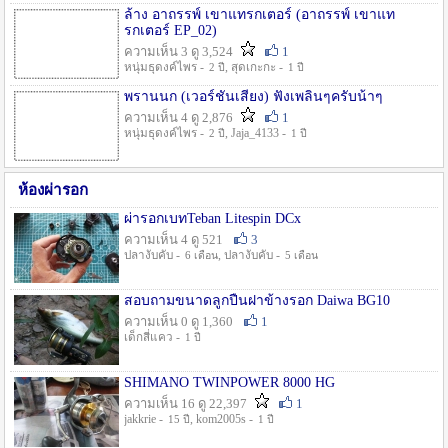
ล้าง อาถรรพ์ เขาแทรกเตอร์ (อาถรรพ์ เขาแท
รกเตอร์ EP_02)
ความเห็น 3 ดู 3,524
1
หนุ่มธุดงค์ไพร -
, สุดเกะกะ -
2 ปี
1 ปี
พรานนก (เวอร์ชั่นเสียง) ฟังเพลินๆครับน้าๆ
ความเห็น 4 ดู 2,876
1
หนุ่มธุดงค์ไพร -
, Jaja_4133 -
2 ปี
1 ปี
ห้องผ่ารอก
ผ่ารอกเบทTeban Litespin DCx
ความเห็น 4 ดู 521
3
ปลางับคับ -
, ปลางับคับ -
6 เดือน
5 เดือน
สอบถามขนาดลูกปืนฝาข้างรอก Daiwa BG10
ความเห็น 0 ดู 1,360
1
เด็กสี่แคว -
1 ปี
SHIMANO TWINPOWER 8000 HG
ความเห็น 16 ดู 22,397
1
jakkrie -
, kom2005s -
15 ปี
1 ปี