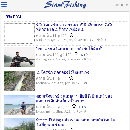
10 ส.ค. 69
กระดาน
รู้สึกใหมครับ ว่า สยามเราปีนี้ เงียบเหงาจังใน
หน้าตลาดไม่คึกคักเหมือนเม
ความเห็น 11 ดู 160
พงษ์สยามพุทธ -
, หมูกำแพงแสน -
1 วัน
1 ชั่วโมง
"เขาแหลมวันฝนขาด...ก็ยังพอได้มันส์"
ความเห็น 108 ดู 1,170
2
aberenger -
, Tom korat -
2 สัปดาห์
6 วัน
ไมโครจิ้ก ติดกล่องไว้ไม่ผิดหวัง
ความเห็น 16 ดู 490
boonsak -
, pop1013 -
2 สัปดาห์
6 วัน
4lb มหัศจรรย์ : แสมสาร ชื่อนี้ยังมีมนตร์ขลัง
และการจับคันเบ็ดครั้งแรกข
ความเห็น 28 ดู 1,038
5
iplucklure -
, A21 -
1 เดือน
1 สัปดาห์
Stream Fishing แล้วเราจะกลับมาพบกันใหม่ใน
วันที่ทุกคนพร้อม