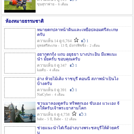
ขุนสุราพ่าย -
6 เดือน
ห้องหมายธรรมชาติ
หมายตกปลาหน้าดินและเหยื่อปลอมศรีสะเกษ
ครับ
ความเห็น 14 ดู 6,764
1
ยุทธศรีสะเกษ -
, มังกรฟิชชิ่ง -
13 ปี
2 เดือน
อยากตกกุ้ง แถบ อยุธยา บางประอิน มีแพแนะ
นำ มั้ยครับ ขอบคุณครับ
ความเห็น 0 ดู 347
1
kaiคับ -
4 เดือน
อ่าง ห้วยไม้เต็ง ราชบุรี ตอนนี้ สภาพน้ำเป็นไง
บ้างครับ
ความเห็น 0 ดู 391
1
NatCyber -
4 เดือน
ชวนมาลองดูครับ ทริพตกเอง ขับเอง แวะเอง จั
ดให้ครับเจ้าพระยาสามโคก
ความเห็น 6 ดู 4,758
3
babe -
, Babe -
5 ปี
12 เดือน
ช่วยแนะนำไต๋เรืออ่างบางพระชลบุรีให้ด้วยครั
บ