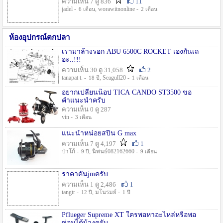
ความเห็น 7 ดู 836
11
jadel -
, worawitnonline -
6 เดือน
2 เดือน
ห้องอุปกรณ์ตกปลา
เรามาล้างรอก ABU 6500C ROCKET เองกันเถ
อะ..!!!
ความเห็น 30 ดู 31,058
2
tanapat t. -
, Seagull20 -
18 ปี
1 เดือน
อยากเปลี่ยนน็อป TICA CANDO ST3500 ขอ
คำแนะนำครับ
ความเห็น 0 ดู 287
vin -
3 เดือน
แนะนำหน่อยสปิน G max
ความเห็น 7 ดู 4,197
1
ป๋าโก้ -
, นิพนธ์082162660 -
9 ปี
9 เดือน
ราคาคันjmครับ
ความเห็น 1 ดู 2,486
1
tangtr -
, มโนรมย์ -
12 ปี
1 ปี
Pflueger Supreme XT ใครพอหาอะไหล่หรือพอ
ซ่อมได้บ้างครับ