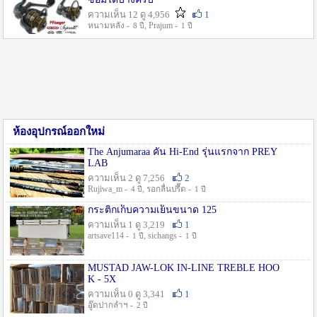
ความเห็น 12 ดู 4,956
1
หนามหลัง -
, Prajum -
8 ปี
1 ปี
ห้องอุปกรณ์ออกใหม่
The Anjumaraa คัน Hi-End รุ่นแรกจาก PREY
LAB
ความเห็น 2 ดู 7,256
2
Rujiwa_m -
, รอกลื่นปรื๊ด -
4 ปี
1 ปี
กระติกเก็บความเย็นขนาด 125
ความเห็น 1 ดู 3,219
1
artsave114 -
, sichangs -
1 ปี
1 ปี
MUSTAD JAW-LOK IN-LINE TREBLE HOO
K - 5X
ความเห็น 0 ดู 3,341
1
อู๊ดปากลำฯ -
2 ปี