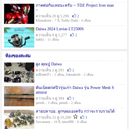
ภาคต่อกันเลยนะครับ ~ TDZ Project Iron man
~
ความเห็น 20 ดู 5,296
2
Khunakorn -
, Toddy Dada -
7 ปี
4 เดือน
Daiwa 2024 Luvias LT2500S
ความเห็น 0 ดู 1,277
2
hakky -
11 เดือน
ห้องของสะสม
ฝูง คุณปู่ Daiwa
ความเห็น 2 ดู 291
2
มณีนพเก้า -
, Saknakrub -
2 เดือน
2 เดือน
คันเบ็ดตกสปิ๋วรุ่นเก่า Daiwa รุ่น Power Mesh S
amurai
ความเห็น 4 ดู 394
1
jarinth -
, jarinth -
3 เดือน
2 เดือน
สายปลาบ่อ..ลูกๆผมเองครับ กว่าจะรวบรวมได้
ความเห็น 32 ดู 10,200
3
Suwanarty -
, tatoo006 -
10 ปี
8 เดือน