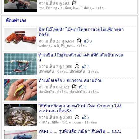
ความเห็น 0 ดู 193
lnw_Fishing -
, lnw_Fishing -
1 เดือน
1 เดือน
ห้องทำเอง
น๊อปไม้ไทยทำ ไม้ของไทยเราสวยไม่แพ้ต่างชา
ติครับ
ความเห็น 23 ดู 6,654
3
witbang -
, By_toto -
8 ปี
2 เดือน
ทำเหยื่อ J Rigใบหลิวอย่างง่ายที่กำลังเป็นกระแ
ส
ความเห็น 7 ดู 1,086
4
ปลางับคับ -
, ปลางับคับ -
8 เดือน
2 เดือน
ทำเหยื่อเจริก 2 อย่างง่ายหมานด้วย
ความเห็น 6 ดู 823
5
ปลางับคับ -
, ปลางับคับ -
6 เดือน
4 เดือน
วิธีทำเหยื่อตกปลากดในน้ำใหล น้ำหลาก ได้งั
ดแน่นอน เด็ดจริง!
ความเห็น 8 ดู 6,593
3
7ม่หล่๑llต่lลีe -
, e_boum -
3 ปี
11 เดือน
PART 3 ... รูปที่เหลือ เหยื่อ " ส้นตรีน ... นนน
"