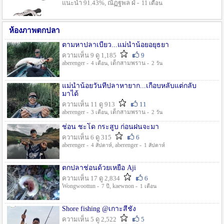
แนะนำ 91.43%, ณัฏฐพล ฝ่ -
11 เดือน
ห้องภาพตกปลา
ตามหาปลาเบี้ยว...แม่น้ำน้อยอยุธยา
ความเห็น 9 ดู 1,185
9
aberenger -
, เด็กสามพราน -
4 เดือน
2 วัน
แม่น้ำน้อยวันที่ปลาหายาก...เกือบหลับแต่กลับ
มาได้
ความเห็น 11 ดู 913
11
aberenger -
, เด็กสามพราน -
3 เดือน
2 วัน
ช่อน ชะโด กระสูบ ก่อนฝนจะมา
ความเห็น 6 ดู 315
6
aberenger -
, aberenger -
4 สัปดาห์
1 สัปดาห์
ตกปลาช่อนด้วยเหยื่อ Aji
ความเห็น 17 ดู 2,834
6
Wongwoottun -
, kaewnon -
7 ปี
1 เดือน
Shore fishing @เกาะสีชัง
ความเห็น 5 ดู 2,522
5