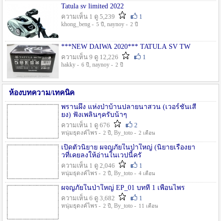
Tatula sv limited 2022
ความเห็น 1 ดู 5,239
1
khong_beng -
, naynoy -
5 ปี
2 ปี
***NEW DAIWA 2020*** TATULA SV TW
ความเห็น 9 ดู 12,226
1
hakky -
, naynoy -
6 ปี
2 ปี
ห้องบทความ/เทคนิค
พรานผึ้ง แห่งป่าบ้านปลายนาสวน (เวอร์ชั่นเสี
ยง) ฟังเพลินๆครับน้าๆ
ความเห็น 1 ดู 676
2
หนุ่มธุดงค์ไพร -
, By_toto -
2 ปี
2 เดือน
เปิดตัวนิยาย ผจญภัยในป่าใหญ่ (นิยายเรื่องยา
วที่เคยลงให้อ่านในเวปนี้ครั
ความเห็น 1 ดู 2,046
1
หนุ่มธุดงค์ไพร -
, By_toto -
2 ปี
4 เดือน
ผจญภัยในป่าใหญ่ EP_01 บทที่ 1 เพื่อนไพร
ความเห็น 6 ดู 3,682
1
หนุ่มธุดงค์ไพร -
, By_toto -
2 ปี
11 เดือน