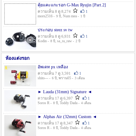
คุ้ยแคะแกะรอก G-Max Ryujin [Part.2]
ความเห็น 8 ดู 8,274
1
morn2516 -
, Num mea -
9 ปี
1 ปี
ประกอบ steez sv tw
ความเห็น 8 ดู 6,931
1
Kodin -
, sa_ra_raw -
8 ปี
2 ปี
ห้องแต่งรอก
อัพเดท px เหลือง
ความเห็น 7 ดู 3,591
1
shito--- -
, พราน05 -
6 ปี
3 เดือน
► Lauda (31mm) Signature ◄
ความเห็น 17 ดู 6,397
1
Soros R -
, Toddy Dada -
8 ปี
4 เดือน
► Alphas Air (32mm) Custom ◄
ความเห็น 17 ดู 8,347
1
Soros R -
, Toddy Dada -
8 ปี
4 เดือน