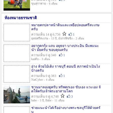
ขุนสุราพ่าย -
6 เดือน
ห้องหมายธรรมชาติ
หมายตกปลาหน้าดินและเหยื่อปลอมศรีสะเกษ
ครับ
ความเห็น 14 ดู 6,756
1
ยุทธศรีสะเกษ -
, มังกรฟิชชิ่ง -
13 ปี
2 เดือน
อยากตกกุ้ง แถบ อยุธยา บางประอิน มีแพแนะ
นำ มั้ยครับ ขอบคุณครับ
ความเห็น 0 ดู 340
1
kaiคับ -
3 เดือน
อ่าง ห้วยไม้เต็ง ราชบุรี ตอนนี้ สภาพน้ำเป็นไง
บ้างครับ
ความเห็น 0 ดู 383
1
NatCyber -
4 เดือน
ชวนมาลองดูครับ ทริพตกเอง ขับเอง แวะเอง จั
ดให้ครับเจ้าพระยาสามโคก
ความเห็น 6 ดู 4,748
3
babe -
, Babe -
5 ปี
11 เดือน
ช่วยแนะนำไต๋เรืออ่างบางพระชลบุรีให้ด้วยครั
บ