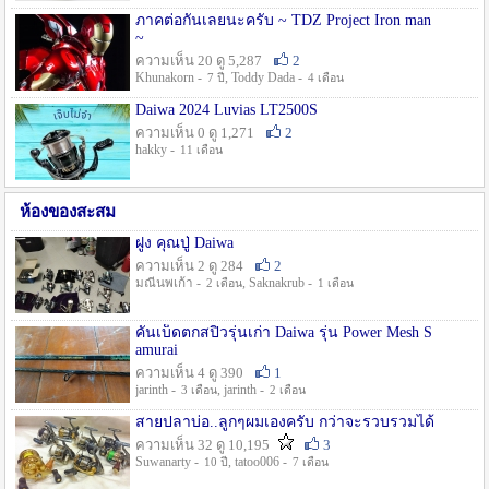
ภาคต่อกันเลยนะครับ ~ TDZ Project Iron man
~
ความเห็น 20 ดู 5,287
2
Khunakorn -
, Toddy Dada -
7 ปี
4 เดือน
Daiwa 2024 Luvias LT2500S
ความเห็น 0 ดู 1,271
2
hakky -
11 เดือน
ห้องของสะสม
ฝูง คุณปู่ Daiwa
ความเห็น 2 ดู 284
2
มณีนพเก้า -
, Saknakrub -
2 เดือน
1 เดือน
คันเบ็ดตกสปิ๋วรุ่นเก่า Daiwa รุ่น Power Mesh S
amurai
ความเห็น 4 ดู 390
1
jarinth -
, jarinth -
3 เดือน
2 เดือน
สายปลาบ่อ..ลูกๆผมเองครับ กว่าจะรวบรวมได้
ความเห็น 32 ดู 10,195
3
Suwanarty -
, tatoo006 -
10 ปี
7 เดือน