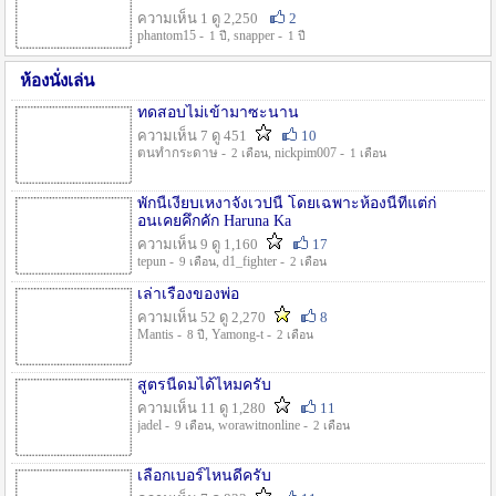
ความเห็น 1 ดู 2,250
2
phantom15 -
, snapper -
1 ปี
1 ปี
ห้องนั่งเล่น
ทดสอบไม่เข้ามาซะนาน
ความเห็น 7 ดู 451
10
ตนทำกระดาษ -
, nickpim007 -
2 เดือน
1 เดือน
พักนี้เงียบเหงาจังเวปนี้ โดยเฉพาะห้องนี้ที่แต่ก่
อนเคยคึกคัก Haruna Ka
ความเห็น 9 ดู 1,160
17
tepun -
, d1_fighter -
9 เดือน
2 เดือน
เล่าเรื่องของพ่อ
ความเห็น 52 ดู 2,270
8
Mantis -
, Yamong-t -
8 ปี
2 เดือน
สูตรนี้ดมได้ไหมครับ
ความเห็น 11 ดู 1,280
11
jadel -
, worawitnonline -
9 เดือน
2 เดือน
เลือกเบอร์ไหนดีครับ