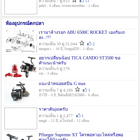
ความเห็น 7 ดู 833
11
jadel -
, worawitnonline -
6 เดือน
2 เดือน
ห้องอุปกรณ์ตกปลา
เรามาล้างรอก ABU 6500C ROCKET เองกันเถ
อะ..!!!
ความเห็น 30 ดู 31,044
2
tanapat t. -
, Seagull20 -
18 ปี
1 เดือน
อยากเปลี่ยนน็อป TICA CANDO ST3500 ขอ
คำแนะนำครับ
ความเห็น 0 ดู 279
vin -
3 เดือน
แนะนำหน่อยสปิน G max
ความเห็น 7 ดู 4,186
1
ป๋าโก้ -
, นิพนธ์082162660 -
9 ปี
8 เดือน
ราคาคันjmครับ
ความเห็น 1 ดู 2,477
1
tangtr -
, มโนรมย์ -
12 ปี
12 เดือน
Pflueger Supreme XT ใครพอหาอะไหล่หรือพอ
ซ่อมได้บ้างครับ