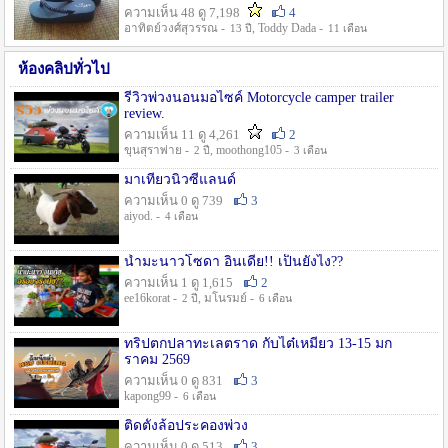
ความเห็น 48 ดู 7,198
4
อาทิตย์วงศ์สุวรรณ -
, Toddy Dada -
13 ปี
11 เดือน
ห้องคลิปทั่วไป
รีวิวพ่วงนอนมอไซค์ Motorcycle camper trailer
review.
ความเห็น 11 ดู 4,261
2
ขุนสุราพ่าย -
, moothong105 -
2 ปี
3 เดือน
มาเที่ยวนิวซีแลนด์
ความเห็น 0 ดู 739
3
aiyod. -
4 เดือน
น้ำมะนาวโซดา อินเดีย!! เป็นยังไง??
ความเห็น 1 ดู 1,615
2
ee16korat -
, มโนรมย์ -
2 ปี
6 เดือน
ทริปตกปลาทะเลตราด กับไต๋เหมี่ยว 13-15 มก
ราคม 2569
ความเห็น 0 ดู 831
3
kapong99 -
6 เดือน
ติดตั้งล้อประคองพ่วง
ความเห็น 0 ดู 513
3