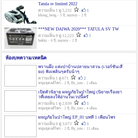
Tatula sv limited 2022
ความเห็น 1 ดู 5,232
1
khong_beng -
, naynoy -
5 ปี
2 ปี
***NEW DAIWA 2020*** TATULA SV TW
ความเห็น 9 ดู 12,223
1
hakky -
, naynoy -
6 ปี
2 ปี
ห้องบทความ/เทคนิค
พรานผึ้ง แห่งป่าบ้านปลายนาสวน (เวอร์ชั่นเสี
ยง) ฟังเพลินๆครับน้าๆ
ความเห็น 1 ดู 671
2
หนุ่มธุดงค์ไพร -
, By_toto -
2 ปี
2 เดือน
เปิดตัวนิยาย ผจญภัยในป่าใหญ่ (นิยายเรื่องยา
วที่เคยลงให้อ่านในเวปนี้ครั
ความเห็น 1 ดู 2,039
1
หนุ่มธุดงค์ไพร -
, By_toto -
2 ปี
4 เดือน
ผจญภัยในป่าใหญ่ EP_01 บทที่ 1 เพื่อนไพร
ความเห็น 6 ดู 3,673
1
หนุ่มธุดงค์ไพร -
, By_toto -
2 ปี
11 เดือน