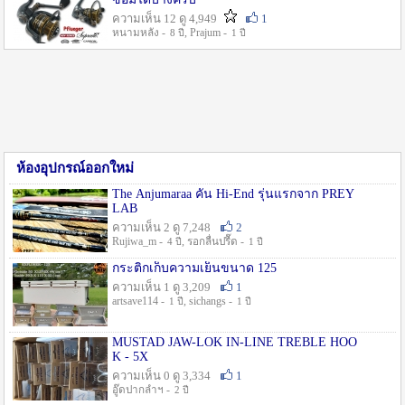
ความเห็น 12 ดู 4,949
1
หนามหลัง -
, Prajum -
8 ปี
1 ปี
ห้องอุปกรณ์ออกใหม่
The Anjumaraa คัน Hi-End รุ่นแรกจาก PREY
LAB
ความเห็น 2 ดู 7,248
2
Rujiwa_m -
, รอกลื่นปรื๊ด -
4 ปี
1 ปี
กระติกเก็บความเย็นขนาด 125
ความเห็น 1 ดู 3,209
1
artsave114 -
, sichangs -
1 ปี
1 ปี
MUSTAD JAW-LOK IN-LINE TREBLE HOO
K - 5X
ความเห็น 0 ดู 3,334
1
อู๊ดปากลำฯ -
2 ปี