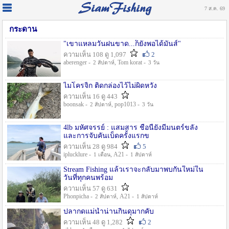
7 ส.ค. 69
กระดาน
"เขาแหลมวันฝนขาด...ก็ยังพอได้มันส์"
ความเห็น 108 ดู 1,097
2
aberenger -
, Tom korat -
2 สัปดาห์
3 วัน
ไมโครจิ้ก ติดกล่องไว้ไม่ผิดหวัง
ความเห็น 16 ดู 443
boonsak -
, pop1013 -
2 สัปดาห์
3 วัน
4lb มหัศจรรย์ : แสมสาร ชื่อนี้ยังมีมนตร์ขลัง
และการจับคันเบ็ดครั้งแรกข
ความเห็น 28 ดู 984
5
iplucklure -
, A21 -
1 เดือน
1 สัปดาห์
Stream Fishing แล้วเราจะกลับมาพบกันใหม่ใน
วันที่ทุกคนพร้อม
ความเห็น 57 ดู 631
Phonpicha -
, A21 -
2 สัปดาห์
1 สัปดาห์
ปลากดแม่น้ำน่านกินดุมากคับ
ความเห็น 48 ดู 1,282
2