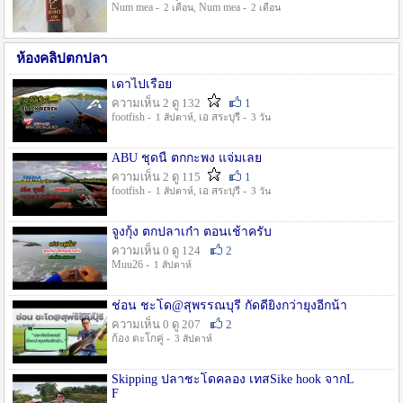
Num mea -
, Num mea -
2 เดือน
2 เดือน
ห้องคลิปตกปลา
เดาไปเรื่อย
ความเห็น 2 ดู 132
1
footfish -
, เอ สระบุรี -
1 สัปดาห์
3 วัน
ABU ชุดนี้ ตกกะพง แจ่มเลย
ความเห็น 2 ดู 115
1
footfish -
, เอ สระบุรี -
1 สัปดาห์
3 วัน
จูงกุ้ง ตกปลาเก๋า ตอนเช้าครับ
ความเห็น 0 ดู 124
2
Muu26 -
1 สัปดาห์
ช่อน ชะโด@สุพรรณบุรี กัดดียิ่งกว่ายุงอีกน้า
ความเห็น 0 ดู 207
2
ก้อง ตะโกคู่ -
3 สัปดาห์
Skipping ปลาชะโดคลอง เทสSike hook จากL
F