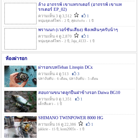
ล้าง อาถรรพ์ เขาแทรกเตอร์ (อาถรรพ์ เขาแท
รกเตอร์ EP_02)
ความเห็น 3 ดู 3,512
1
หนุ่มธุดงค์ไพร -
, สุดเกะกะ -
2 ปี
1 ปี
พรานนก (เวอร์ชั่นเสียง) ฟังเพลินๆครับน้าๆ
ความเห็น 4 ดู 2,870
1
หนุ่มธุดงค์ไพร -
, Jaja_4133 -
2 ปี
1 ปี
ห้องผ่ารอก
ผ่ารอกเบทTeban Litespin DCx
ความเห็น 4 ดู 513
3
ปลางับคับ -
, ปลางับคับ -
6 เดือน
5 เดือน
สอบถามขนาดลูกปืนฝาข้างรอก Daiwa BG10
ความเห็น 0 ดู 1,351
1
เด็กสี่แคว -
1 ปี
SHIMANO TWINPOWER 8000 HG
ความเห็น 16 ดู 22,386
1
jakkrie -
, kom2005s -
15 ปี
1 ปี