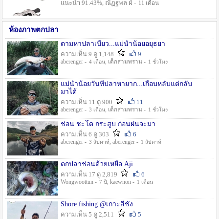
แนะนำ 91.43%, ณัฏฐพล ฝ่ -
11 เดือน
ห้องภาพตกปลา
ตามหาปลาเบี้ยว...แม่น้ำน้อยอยุธยา
ความเห็น 9 ดู 1,148
9
aberenger -
, เด็กสามพราน -
4 เดือน
1 ชั่วโมง
แม่น้ำน้อยวันที่ปลาหายาก...เกือบหลับแต่กลับ
มาได้
ความเห็น 11 ดู 900
11
aberenger -
, เด็กสามพราน -
3 เดือน
1 ชั่วโมง
ช่อน ชะโด กระสูบ ก่อนฝนจะมา
ความเห็น 6 ดู 303
6
aberenger -
, aberenger -
3 สัปดาห์
1 สัปดาห์
ตกปลาช่อนด้วยเหยื่อ Aji
ความเห็น 17 ดู 2,819
6
Wongwoottun -
, kaewnon -
7 ปี
1 เดือน
Shore fishing @เกาะสีชัง
ความเห็น 5 ดู 2,511
5