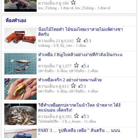
ความเห็น 0 ดู 186
lnw_Fishing -
, lnw_Fishing -
3 สัปดาห์
3 สัปดาห์
ห้องทำเอง
น๊อปไม้ไทยทำ ไม้ของไทยเราสวยไม่แพ้ต่างชา
ติครับ
ความเห็น 23 ดู 6,642
3
witbang -
, By_toto -
8 ปี
2 เดือน
ทำเหยื่อ J Rigใบหลิวอย่างง่ายที่กำลังเป็นกระแ
ส
ความเห็น 7 ดู 1,077
4
ปลางับคับ -
, ปลางับคับ -
8 เดือน
2 เดือน
ทำเหยื่อเจริก 2 อย่างง่ายหมานด้วย
ความเห็น 6 ดู 813
5
ปลางับคับ -
, ปลางับคับ -
6 เดือน
4 เดือน
วิธีทำเหยื่อตกปลากดในน้ำใหล น้ำหลาก ได้งั
ดแน่นอน เด็ดจริง!
ความเห็น 8 ดู 6,582
3
7ม่หล่๑llต่lลีe -
, e_boum -
3 ปี
11 เดือน
PART 3 ... รูปที่เหลือ เหยื่อ " ส้นตรีน ... นนน
"