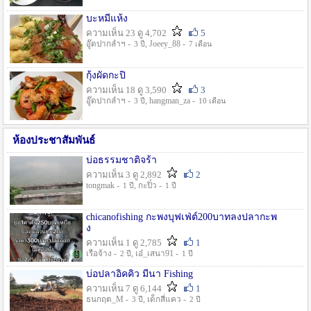
บะหมี่แห้ง
ความเห็น 23 ดู 4,702
5
อู๊ดปากลำฯ -
, Joeey_88 -
3 ปี
7 เดือน
กุ้งผัดกะปิ
ความเห็น 18 ดู 3,590
3
อู๊ดปากลำฯ -
, hangman_za -
3 ปี
10 เดือน
ห้องประชาสัมพันธ์
บ่อธรรมชาติจร้า
ความเห็น 3 ดู 2,892
2
tongmak -
, กะปิ๋ว -
1 ปี
1 ปี
chicanofishing กะพงบุฟเฟ่ต์200บาทลงปลากะพ
ง
ความเห็น 1 ดู 2,785
1
เรือจ้าง -
, เอ๋_เสนา91 -
2 ปี
1 ปี
บ่อปลาอิคคิว มีนา Fishing
ความเห็น 7 ดู 6,144
1
ธนกฤต_M -
, เด็กสี่แคว -
3 ปี
2 ปี