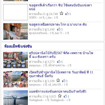
ขอสูตรที่เค้าเรียกว่า ชิป ใช้ผสมปังปั่นแข่งตา
มบ่อ
ความเห็น 21 ดู 24,748
1
JORN -
, i_tim -
16 ปี
2 ปี
ขอสูตรเหยื่อตกปลาตะโกก อ.บางบาล คับ
ความเห็น 5 ดู 5,190
1
ตู่แฮงเกอร์แมน -
, kae 71 -
3 ปี
2 ปี
ห้องแม็ทช์/แข่งขัน
ทริปปลานิลโบ้รับปี2567 พิกัด เทพราช บ้านโพ
ธิ์ ฉะเชิงเทรา ครับ
ความเห็น 1 ดู 3,573
1
meepooya -
, เด็กสามพราน -
2 ปี
1 ปี
เปิดทริปซ้ำปลานิลโบ้เทพราช วันอาทิตย์ ที่ 11
กุมภาพันธ์ นี้ครับ
ความเห็น 1 ดู 3,109
1
meepooya -
, เอ๋_เสนา91 -
2 ปี
1 ปี
แมทช์การแข่งขั้นตกปลาคนปั้นรำครั้งที่5
ความเห็น 13 ดู 3,025
1
Tonbighook -
, Tonbighook -
1 ปี
1 ปี