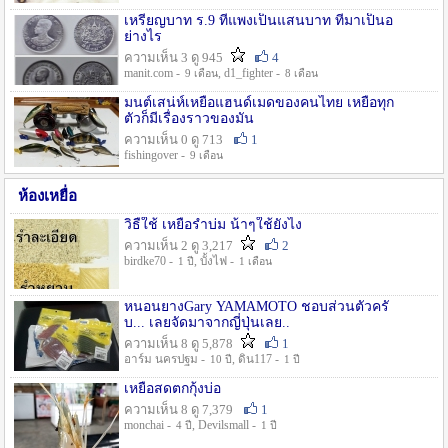
เหรียญบาท ร.9 ที่แพงเป็นแสนบาท ที่มาเป็นอ
ย่างไร
ความเห็น 3 ดู 945
4
manit.com -
, d1_fighter -
9 เดือน
8 เดือน
มนต์เสน่ห์เหยื่อแฮนด์เมดของคนไทย เหยื่อทุก
ตัวก็มีเรื่องราวของมัน
ความเห็น 0 ดู 713
1
fishingover -
9 เดือน
ห้องเหยื่อ
วิธืใช้ เหยื่อรำบ่ม น้าๆใช้ยังไง
ความเห็น 2 ดู 3,217
2
birdke70 -
, บั้งไฟ -
1 ปี
1 เดือน
หนอนยางGary YAMAMOTO ชอบส่วนตัวครั
บ... เลยจัดมาจากญี่ปุ่นเลย..
ความเห็น 8 ดู 5,878
1
อาร์ม นครปฐม -
, ดิน117 -
10 ปี
1 ปี
เหยื่อสดตกกุ้งบ่อ
ความเห็น 8 ดู 7,379
1
monchai -
, Devilsmall -
4 ปี
1 ปี