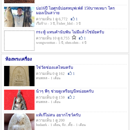
บ่อ16ปี ไอศูรย์บ่อสหบุฟเฟ่ต์ 150บาทเหมา ใคร
มองเป็นสวาย
ความเห็น 1 ดู 6,772
1
เรือจ้าง -
, Fisher_Idol -
3 ปี
3 ปี
กระทู้ แทนคำนับพัน ไม่มีแล้วใช่มั๊ยครับ
ความเห็น 10 ดู 8,755
1
wongwoottun -
, ohm-ohm -
5 ปี
4 ปี
ห้องพระเครื่อง
ใช่วัดช่องแคไหมครับ
ความเห็น 0 ดู 162
1
คนพหล -
1 เดือน
น้าๆ พี่ๆ ช่วยดูเหรียญนี้หน่อยครับ
ความเห็น 0 ดู 159
2
คนพหล -
1 เดือน
แท้เก๊ไม่สน อยากโชว์ครับ
ความเห็น 1 ดู 200
hudaark -
, จัง...ดั๊ย -
1 เดือน
1 เดือน