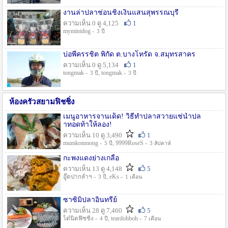
งานล่าปลาช่อนชิงเงินแสนสุพรรณบุรี
ความเห็น 0 ดู 4,125
1
myminidog -
3 ปี
บ่อพี่ครรชิต พิกัด ต.บางโทรัด จ.สมุทรสาคร
ความเห็น 0 ดู 5,134
1
tongmak -
, tongmak -
3 ปี
3 ปี
ห้องครัวสยามฟิชชิ่ง
เมนูอาหารจานเด็ด! วิธีทำปลาสวายแช่น้ำปล
าทอดท้าให้ลอง!
ความเห็น 10 ดู 3,490
1
mumkonmong -
, 9999RoseS -
5 ปี
3 สัปดาห์
กะพงแดงย่างเกลือ
ความเห็น 13 ดู 4,148
5
อู๊ดปากลำฯ -
, eKs -
3 ปี
1 เดือน
ซาซิมิปลาอินทรีย์
ความเห็น 28 ดู 7,460
5
ไต๋นิตฟิชชิ่ง -
, teardohboh -
4 ปี
7 เดือน