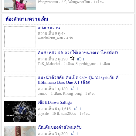
Wongwoottun -
, WongwootTun -
5 ปี
1 เดือน
ห้องคำถาม/ความเห็น
แก่งกระจาน
ความเห็น 0 ดู 47
wanchalerm_wan -
4 วัน
คันชิงหลิว 4.5 ควรใช้เลาขนาดเท่าไหร่ดีครับ
ความเห็น 2 ดู 290
1
TuK_Mahachai -
, Superbiggame -
2 เดือน
1 เดือน
แนะนำด้วยคับ คันเบ็ด O2+ รุ่น Valkyrieกับ คั
นShimano Bass One XT เลือก
ความเห็น 1 ดู 180
1
bamoo -
, Khong_beng -
1 เดือน
1 เดือน
เซียนDaiwa Saltiga
ความเห็น 6 ดู 1,616
1
physale -
, kom2005s -
10 ปี
1 เดือน
เป็นคันของค่ายไหนครับ
ความเห็น 3 ดู 309
1