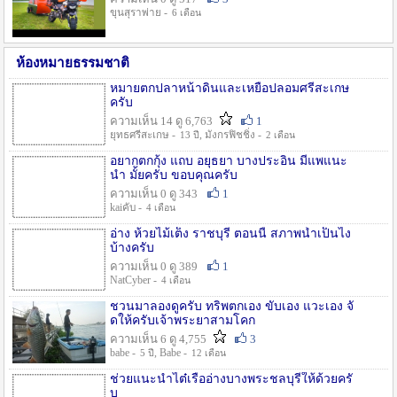
ขุนสุราพ่าย -
6 เดือน
ห้องหมายธรรมชาติ
หมายตกปลาหน้าดินและเหยื่อปลอมศรีสะเกษ
ครับ
ความเห็น 14 ดู 6,763
1
ยุทธศรีสะเกษ -
, มังกรฟิชชิ่ง -
13 ปี
2 เดือน
อยากตกกุ้ง แถบ อยุธยา บางประอิน มีแพแนะ
นำ มั้ยครับ ขอบคุณครับ
ความเห็น 0 ดู 343
1
kaiคับ -
4 เดือน
อ่าง ห้วยไม้เต็ง ราชบุรี ตอนนี้ สภาพน้ำเป็นไง
บ้างครับ
ความเห็น 0 ดู 389
1
NatCyber -
4 เดือน
ชวนมาลองดูครับ ทริพตกเอง ขับเอง แวะเอง จั
ดให้ครับเจ้าพระยาสามโคก
ความเห็น 6 ดู 4,755
3
babe -
, Babe -
5 ปี
12 เดือน
ช่วยแนะนำไต๋เรืออ่างบางพระชลบุรีให้ด้วยครั
บ