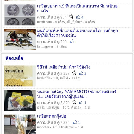
เหรียญบาท ร.9 ที่แพงเป็นแสนบาท ที่มาเป็นอ
ย่างไร
ความเห็น 3 ดู 954
4
manit.com -
, d1_fighter -
9 เดือน
8 เดือน
มนต์เสน่ห์เหยื่อแฮนด์เมดของคนไทย เหยื่อทุก
ตัวก็มีเรื่องราวของมัน
ความเห็น 0 ดู 720
1
fishingover -
9 เดือน
ห้องเหยื่อ
วิธืใช้ เหยื่อรำบ่ม น้าๆใช้ยังไง
ความเห็น 2 ดู 3,223
2
birdke70 -
, บั้งไฟ -
1 ปี
1 เดือน
หนอนยางGary YAMAMOTO ชอบส่วนตัวครั
บ... เลยจัดมาจากญี่ปุ่นเลย..
ความเห็น 8 ดู 5,879
1
อาร์ม นครปฐม -
, ดิน117 -
10 ปี
1 ปี
เหยื่อสดตกกุ้งบ่อ
ความเห็น 8 ดู 7,384
1
monchai -
, Devilsmall -
4 ปี
1 ปี