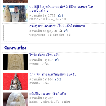
บ่อ16ปี ไอศูรย์บ่อสหบุฟเฟ่ต์ 150บาทเหมา ใคร
มองเป็นสวาย
ความเห็น 1 ดู 6,775
1
เรือจ้าง -
, Fisher_Idol -
3 ปี
3 ปี
กระทู้ แทนคำนับพัน ไม่มีแล้วใช่มั๊ยครับ
ความเห็น 10 ดู 8,758
1
wongwoottun -
, ohm-ohm -
5 ปี
4 ปี
ห้องพระเครื่อง
ใช่วัดช่องแคไหมครับ
ความเห็น 0 ดู 167
1
คนพหล -
1 เดือน
น้าๆ พี่ๆ ช่วยดูเหรียญนี้หน่อยครับ
ความเห็น 0 ดู 164
2
คนพหล -
1 เดือน
แท้เก๊ไม่สน อยากโชว์ครับ
ความเห็น 1 ดู 202
hudaark -
, จัง...ดั๊ย -
2 เดือน
1 เดือน