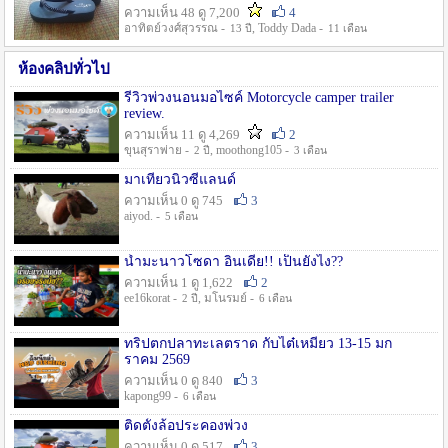
ความเห็น 48 ดู 7,200
4
อาทิตย์วงศ์สุวรรณ -
, Toddy Dada -
13 ปี
11 เดือน
ห้องคลิปทั่วไป
รีวิวพ่วงนอนมอไซค์ Motorcycle camper trailer
review.
ความเห็น 11 ดู 4,269
2
ขุนสุราพ่าย -
, moothong105 -
2 ปี
3 เดือน
มาเที่ยวนิวซีแลนด์
ความเห็น 0 ดู 745
3
aiyod. -
5 เดือน
น้ำมะนาวโซดา อินเดีย!! เป็นยังไง??
ความเห็น 1 ดู 1,622
2
ee16korat -
, มโนรมย์ -
2 ปี
6 เดือน
ทริปตกปลาทะเลตราด กับไต๋เหมี่ยว 13-15 มก
ราคม 2569
ความเห็น 0 ดู 840
3
kapong99 -
6 เดือน
ติดตั้งล้อประคองพ่วง
ความเห็น 0 ดู 517
3