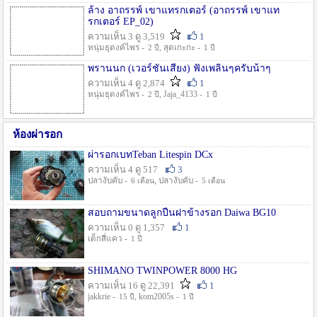
ล้าง อาถรรพ์ เขาแทรกเตอร์ (อาถรรพ์ เขาแท
รกเตอร์ EP_02)
ความเห็น 3 ดู 3,519
1
หนุ่มธุดงค์ไพร -
, สุดเกะกะ -
2 ปี
1 ปี
พรานนก (เวอร์ชั่นเสียง) ฟังเพลินๆครับน้าๆ
ความเห็น 4 ดู 2,874
1
หนุ่มธุดงค์ไพร -
, Jaja_4133 -
2 ปี
1 ปี
ห้องผ่ารอก
ผ่ารอกเบทTeban Litespin DCx
ความเห็น 4 ดู 517
3
ปลางับคับ -
, ปลางับคับ -
6 เดือน
5 เดือน
สอบถามขนาดลูกปืนฝาข้างรอก Daiwa BG10
ความเห็น 0 ดู 1,357
1
เด็กสี่แคว -
1 ปี
SHIMANO TWINPOWER 8000 HG
ความเห็น 16 ดู 22,391
1
jakkrie -
, kom2005s -
15 ปี
1 ปี