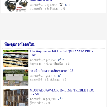
ความเห็น 12 ดู 4,955
1
หนามหลัง -
, Prajum -
8 ปี
1 ปี
ห้องอุปกรณ์ออกใหม่
The Anjumaraa คัน Hi-End รุ่นแรกจาก PREY
LAB
ความเห็น 2 ดู 7,252
2
Rujiwa_m -
, รอกลื่นปรื๊ด -
4 ปี
1 ปี
กระติกเก็บความเย็นขนาด 125
ความเห็น 1 ดู 3,214
1
artsave114 -
, sichangs -
1 ปี
1 ปี
MUSTAD JAW-LOK IN-LINE TREBLE HOO
K - 5X
ความเห็น 0 ดู 3,338
1
อู๊ดปากลำฯ -
2 ปี