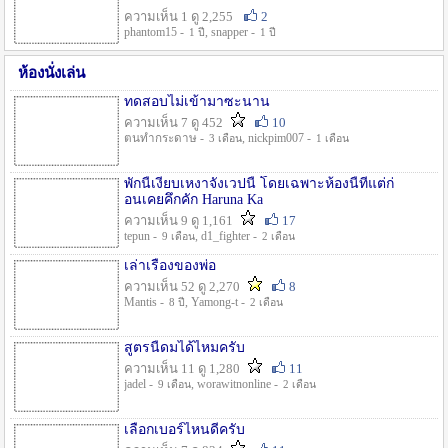
ความเห็น 1 ดู 2,255
2
phantom15 -
, snapper -
1 ปี
1 ปี
ห้องนั่งเล่น
ทดสอบไม่เข้ามาซะนาน
ความเห็น 7 ดู 452
10
ตนทำกระดาษ -
, nickpim007 -
3 เดือน
1 เดือน
พักนี้เงียบเหงาจังเวปนี้ โดยเฉพาะห้องนี้ที่แต่ก่
อนเคยคึกคัก Haruna Ka
ความเห็น 9 ดู 1,161
17
tepun -
, d1_fighter -
9 เดือน
2 เดือน
เล่าเรื่องของพ่อ
ความเห็น 52 ดู 2,270
8
Mantis -
, Yamong-t -
8 ปี
2 เดือน
สูตรนี้ดมได้ไหมครับ
ความเห็น 11 ดู 1,280
11
jadel -
, worawitnonline -
9 เดือน
2 เดือน
เลือกเบอร์ไหนดีครับ