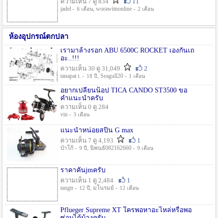
ความเห็น 7 ดู 834
11
jadel -
, worawitnonline -
6 เดือน
2 เดือน
ห้องอุปกรณ์ตกปลา
เรามาล้างรอก ABU 6500C ROCKET เองกันเถ
อะ..!!!
ความเห็น 30 ดู 31,049
2
tanapat t. -
, Seagull20 -
18 ปี
1 เดือน
อยากเปลี่ยนน็อป TICA CANDO ST3500 ขอ
คำแนะนำครับ
ความเห็น 0 ดู 284
vin -
3 เดือน
แนะนำหน่อยสปิน G max
ความเห็น 7 ดู 4,193
1
ป๋าโก้ -
, นิพนธ์082162660 -
9 ปี
9 เดือน
ราคาคันjmครับ
ความเห็น 1 ดู 2,484
1
tangtr -
, มโนรมย์ -
12 ปี
12 เดือน
Pflueger Supreme XT ใครพอหาอะไหล่หรือพอ
ซ่อมได้บ้างครับ