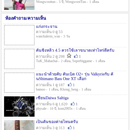
Wongwoottun -
, WongwootTun -
5 ปี
1 เดือน
ห้องคำถาม/ความเห็น
แก่งกระจาน
ความเห็น 0 ดู 53
wanchalerm_wan -
5 วัน
คันชิงหลิว 4.5 ควรใช้เลาขนาดเท่าไหร่ดีครับ
ความเห็น 2 ดู 298
1
TuK_Mahachai -
, Superbiggame -
2 เดือน
1 เดือน
แนะนำด้วยคับ คันเบ็ด O2+ รุ่น Valkyrieกับ คั
นShimano Bass One XT เลือก
ความเห็น 1 ดู 187
1
bamoo -
, Khong_beng -
1 เดือน
1 เดือน
เซียนDaiwa Saltiga
ความเห็น 6 ดู 1,620
1
physale -
, kom2005s -
10 ปี
1 เดือน
เป็นคันของค่ายไหนครับ
ความเห็น 3 ดู 313
1