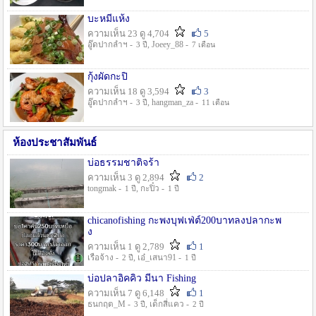
บะหมี่แห้ง
ความเห็น 23 ดู 4,704
5
อู๊ดปากลำฯ -
, Joeey_88 -
3 ปี
7 เดือน
กุ้งผัดกะปิ
ความเห็น 18 ดู 3,594
3
อู๊ดปากลำฯ -
, hangman_za -
3 ปี
11 เดือน
ห้องประชาสัมพันธ์
บ่อธรรมชาติจร้า
ความเห็น 3 ดู 2,894
2
tongmak -
, กะปิ๋ว -
1 ปี
1 ปี
chicanofishing กะพงบุฟเฟ่ต์200บาทลงปลากะพ
ง
ความเห็น 1 ดู 2,789
1
เรือจ้าง -
, เอ๋_เสนา91 -
2 ปี
1 ปี
บ่อปลาอิคคิว มีนา Fishing
ความเห็น 7 ดู 6,148
1
ธนกฤต_M -
, เด็กสี่แคว -
3 ปี
2 ปี