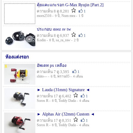
คุ้ยแคะแกะรอก G-Max Ryujin [Part.2]
ความเห็น 8 ดู 8,281
1
morn2516 -
, Num mea -
9 ปี
1 ปี
ประกอบ steez sv tw
ความเห็น 8 ดู 6,937
1
Kodin -
, sa_ra_raw -
8 ปี
2 ปี
ห้องแต่งรอก
อัพเดท px เหลือง
ความเห็น 7 ดู 3,595
1
shito--- -
, พราน05 -
6 ปี
4 เดือน
► Lauda (31mm) Signature ◄
ความเห็น 17 ดู 6,402
1
Soros R -
, Toddy Dada -
8 ปี
4 เดือน
► Alphas Air (32mm) Custom ◄
ความเห็น 17 ดู 8,351
1
Soros R -
, Toddy Dada -
8 ปี
4 เดือน