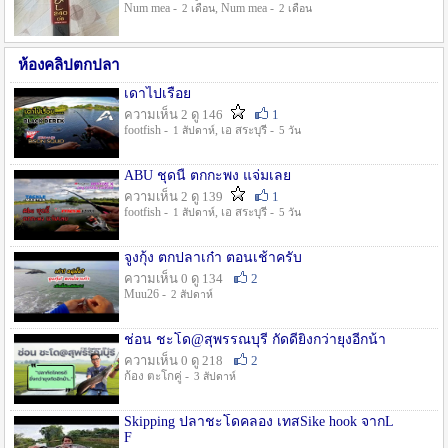
Num mea -
, Num mea -
2 เดือน
2 เดือน
ห้องคลิปตกปลา
เดาไปเรื่อย
ความเห็น 2 ดู 146
1
footfish -
, เอ สระบุรี -
1 สัปดาห์
5 วัน
ABU ชุดนี้ ตกกะพง แจ่มเลย
ความเห็น 2 ดู 139
1
footfish -
, เอ สระบุรี -
1 สัปดาห์
5 วัน
จูงกุ้ง ตกปลาเก๋า ตอนเช้าครับ
ความเห็น 0 ดู 134
2
Muu26 -
2 สัปดาห์
ช่อน ชะโด@สุพรรณบุรี กัดดียิ่งกว่ายุงอีกน้า
ความเห็น 0 ดู 218
2
ก้อง ตะโกคู่ -
3 สัปดาห์
Skipping ปลาชะโดคลอง เทสSike hook จากL
F