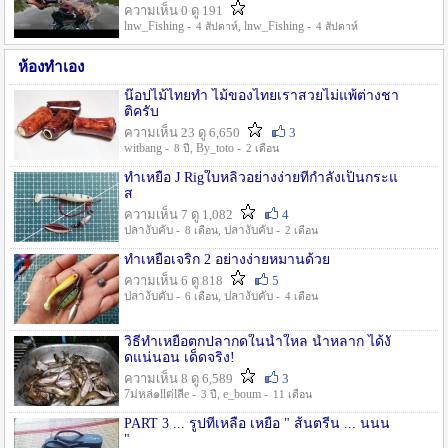
ความเห็น 0 ดู 191
lnw_Fishing -
, lnw_Fishing -
4 สัปดาห์
4 สัปดาห์
ห้องทำเอง
น๊อปไม้ไทยทำ ไม้ของไทยเราสวยไม่แพ้ต่างชา
ติครับ
ความเห็น 23 ดู 6,650
3
witbang -
, By_toto -
8 ปี
2 เดือน
ทำเหยื่อ J Rigใบหลิวอย่างง่ายที่กำลังเป็นกระแ
ส
ความเห็น 7 ดู 1,082
4
ปลางับคับ -
, ปลางับคับ -
8 เดือน
2 เดือน
ทำเหยื่อเจริก 2 อย่างง่ายหมานด้วย
ความเห็น 6 ดู 818
5
ปลางับคับ -
, ปลางับคับ -
6 เดือน
4 เดือน
วิธีทำเหยื่อตกปลากดในน้ำใหล น้ำหลาก ได้งั
ดแน่นอน เด็ดจริง!
ความเห็น 8 ดู 6,589
3
7ม่หล่๑llต่lลีe -
, e_boum -
3 ปี
11 เดือน
PART 3 ... รูปที่เหลือ เหยื่อ " ส้นตรีน ... นนน
"