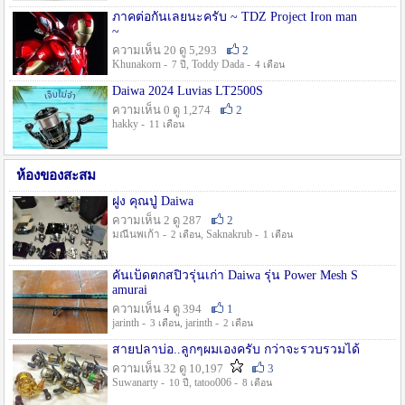
ภาคต่อกันเลยนะครับ ~ TDZ Project Iron man
~
ความเห็น 20 ดู 5,293
2
Khunakorn -
, Toddy Dada -
7 ปี
4 เดือน
Daiwa 2024 Luvias LT2500S
ความเห็น 0 ดู 1,274
2
hakky -
11 เดือน
ห้องของสะสม
ฝูง คุณปู่ Daiwa
ความเห็น 2 ดู 287
2
มณีนพเก้า -
, Saknakrub -
2 เดือน
1 เดือน
คันเบ็ดตกสปิ๋วรุ่นเก่า Daiwa รุ่น Power Mesh S
amurai
ความเห็น 4 ดู 394
1
jarinth -
, jarinth -
3 เดือน
2 เดือน
สายปลาบ่อ..ลูกๆผมเองครับ กว่าจะรวบรวมได้
ความเห็น 32 ดู 10,197
3
Suwanarty -
, tatoo006 -
10 ปี
8 เดือน