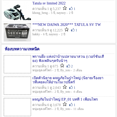
Tatula sv limited 2022
ความเห็น 1 ดู 5,237
1
khong_beng -
, naynoy -
5 ปี
2 ปี
***NEW DAIWA 2020*** TATULA SV TW
ความเห็น 9 ดู 12,225
1
hakky -
, naynoy -
6 ปี
2 ปี
ห้องบทความ/เทคนิค
พรานผึ้ง แห่งป่าบ้านปลายนาสวน (เวอร์ชั่นเสี
ยง) ฟังเพลินๆครับน้าๆ
ความเห็น 1 ดู 675
2
หนุ่มธุดงค์ไพร -
, By_toto -
2 ปี
2 เดือน
เปิดตัวนิยาย ผจญภัยในป่าใหญ่ (นิยายเรื่องยา
วที่เคยลงให้อ่านในเวปนี้ครั
ความเห็น 1 ดู 2,043
1
หนุ่มธุดงค์ไพร -
, By_toto -
2 ปี
4 เดือน
ผจญภัยในป่าใหญ่ EP_01 บทที่ 1 เพื่อนไพร
ความเห็น 6 ดู 3,678
1
หนุ่มธุดงค์ไพร -
, By_toto -
2 ปี
11 เดือน