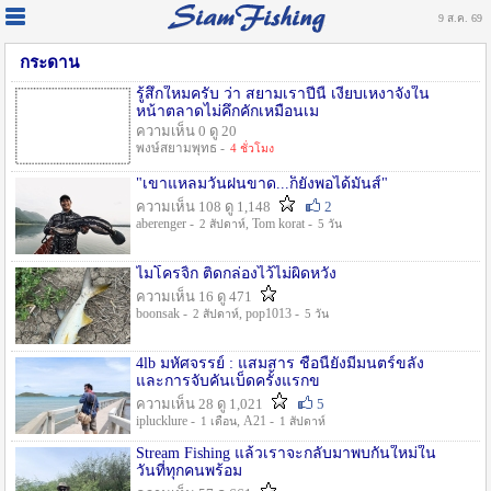
9 ส.ค. 69
กระดาน
รู้สึกใหมครับ ว่า สยามเราปีนี้ เงียบเหงาจังใน
หน้าตลาดไม่คึกคักเหมือนเม
ความเห็น 0 ดู 20
พงษ์สยามพุทธ -
4 ชั่วโมง
"เขาแหลมวันฝนขาด...ก็ยังพอได้มันส์"
ความเห็น 108 ดู 1,148
2
aberenger -
, Tom korat -
2 สัปดาห์
5 วัน
ไมโครจิ้ก ติดกล่องไว้ไม่ผิดหวัง
ความเห็น 16 ดู 471
boonsak -
, pop1013 -
2 สัปดาห์
5 วัน
4lb มหัศจรรย์ : แสมสาร ชื่อนี้ยังมีมนตร์ขลัง
และการจับคันเบ็ดครั้งแรกข
ความเห็น 28 ดู 1,021
5
iplucklure -
, A21 -
1 เดือน
1 สัปดาห์
Stream Fishing แล้วเราจะกลับมาพบกันใหม่ใน
วันที่ทุกคนพร้อม