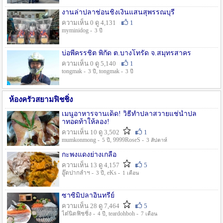
งานล่าปลาช่อนชิงเงินแสนสุพรรณบุรี
ความเห็น 0 ดู 4,131
1
myminidog -
3 ปี
บ่อพี่ครรชิต พิกัด ต.บางโทรัด จ.สมุทรสาคร
ความเห็น 0 ดู 5,140
1
tongmak -
, tongmak -
3 ปี
3 ปี
ห้องครัวสยามฟิชชิ่ง
เมนูอาหารจานเด็ด! วิธีทำปลาสวายแช่น้ำปล
าทอดท้าให้ลอง!
ความเห็น 10 ดู 3,502
1
mumkonmong -
, 9999RoseS -
5 ปี
3 สัปดาห์
กะพงแดงย่างเกลือ
ความเห็น 13 ดู 4,157
5
อู๊ดปากลำฯ -
, eKs -
3 ปี
1 เดือน
ซาซิมิปลาอินทรีย์
ความเห็น 28 ดู 7,464
5
ไต๋นิตฟิชชิ่ง -
, teardohboh -
4 ปี
7 เดือน