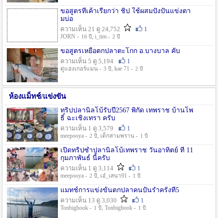
ขอสูตรที่เค้าเรียกว่า ชิป ใช้ผสมปังปั่นแข่งตา
มบ่อ
ความเห็น 21 ดู 24,752
1
JORN -
, i_tim -
16 ปี
2 ปี
ขอสูตรเหยื่อตกปลาตะโกก อ.บางบาล คับ
ความเห็น 5 ดู 5,194
1
ตู่แฮงเกอร์แมน -
, kae 71 -
3 ปี
2 ปี
ห้องแม็ทช์/แข่งขัน
ทริปปลานิลโบ้รับปี2567 พิกัด เทพราช บ้านโพ
ธิ์ ฉะเชิงเทรา ครับ
ความเห็น 1 ดู 3,579
1
meepooya -
, เด็กสามพราน -
2 ปี
1 ปี
เปิดทริปซ้ำปลานิลโบ้เทพราช วันอาทิตย์ ที่ 11
กุมภาพันธ์ นี้ครับ
ความเห็น 1 ดู 3,114
1
meepooya -
, เอ๋_เสนา91 -
2 ปี
1 ปี
แมทช์การแข่งขั้นตกปลาคนปั้นรำครั้งที่5
ความเห็น 13 ดู 3,030
1
Tonbighook -
, Tonbighook -
1 ปี
1 ปี