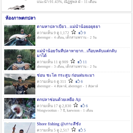
แนะนำ 91.43%, ณัฏฐพล ฝ่ -
11 เดือน
ห้องภาพตกปลา
ตามหาปลาเบี้ยว...แม่น้ำน้อยอยุธยา
ความเห็น 9 ดู 1,172
9
aberenger -
, เด็กสามพราน -
4 เดือน
2 วัน
แม่น้ำน้อยวันที่ปลาหายาก...เกือบหลับแต่กลับ
มาได้
ความเห็น 11 ดู 909
11
aberenger -
, เด็กสามพราน -
3 เดือน
2 วัน
ช่อน ชะโด กระสูบ ก่อนฝนจะมา
ความเห็น 6 ดู 311
6
aberenger -
, aberenger -
4 สัปดาห์
1 สัปดาห์
ตกปลาช่อนด้วยเหยื่อ Aji
ความเห็น 17 ดู 2,830
6
Wongwoottun -
, kaewnon -
7 ปี
1 เดือน
Shore fishing @เกาะสีชัง
ความเห็น 5 ดู 2,517
5