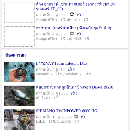
ล้าง อาถรรพ์ เขาแทรกเตอร์ (อาถรรพ์ เขาแท
รกเตอร์ EP_02)
ความเห็น 3 ดู 3,520
1
หนุ่มธุดงค์ไพร -
, สุดเกะกะ -
2 ปี
1 ปี
พรานนก (เวอร์ชั่นเสียง) ฟังเพลินๆครับน้าๆ
ความเห็น 4 ดู 2,875
1
หนุ่มธุดงค์ไพร -
, Jaja_4133 -
2 ปี
1 ปี
ห้องผ่ารอก
ผ่ารอกเบทTeban Litespin DCx
ความเห็น 4 ดู 519
3
ปลางับคับ -
, ปลางับคับ -
6 เดือน
5 เดือน
สอบถามขนาดลูกปืนฝาข้างรอก Daiwa BG10
ความเห็น 0 ดู 1,358
1
เด็กสี่แคว -
1 ปี
SHIMANO TWINPOWER 8000 HG
ความเห็น 16 ดู 22,394
1
jakkrie -
, kom2005s -
15 ปี
1 ปี