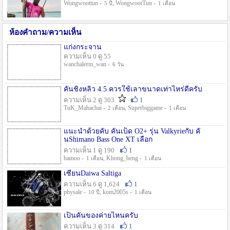
Wongwoottun -
, WongwootTun -
5 ปี
1 เดือน
ห้องคำถาม/ความเห็น
แก่งกระจาน
ความเห็น 0 ดู 55
wanchalerm_wan -
6 วัน
คันชิงหลิว 4.5 ควรใช้เลาขนาดเท่าไหร่ดีครับ
ความเห็น 2 ดู 303
1
TuK_Mahachai -
, Superbiggame -
2 เดือน
1 เดือน
แนะนำด้วยคับ คันเบ็ด O2+ รุ่น Valkyrieกับ คั
นShimano Bass One XT เลือก
ความเห็น 1 ดู 190
1
bamoo -
, Khong_beng -
1 เดือน
1 เดือน
เซียนDaiwa Saltiga
ความเห็น 6 ดู 1,624
1
physale -
, kom2005s -
10 ปี
1 เดือน
เป็นคันของค่ายไหนครับ
ความเห็น 3 ดู 314
1