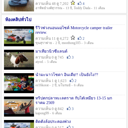
ความเห็น 48 ดู 7,202
4
อาทิตย์วงศ์สุวรรณ -
, Toddy Dada -
13 ปี
11 เดือน
ห้องคลิปทั่วไป
รีวิวพ่วงนอนมอไซค์ Motorcycle camper trailer
review.
ความเห็น 11 ดู 4,272
2
ขุนสุราพ่าย -
, moothong105 -
2 ปี
3 เดือน
มาเที่ยวนิวซีแลนด์
ความเห็น 0 ดู 745
3
aiyod. -
5 เดือน
น้ำมะนาวโซดา อินเดีย!! เป็นยังไง??
ความเห็น 1 ดู 1,623
2
ee16korat -
, มโนรมย์ -
2 ปี
6 เดือน
ทริปตกปลาทะเลตราด กับไต๋เหมี่ยว 13-15 มก
ราคม 2569
ความเห็น 0 ดู 842
3
kapong99 -
6 เดือน
ติดตั้งล้อประคองพ่วง
ความเห็น 0 ดู 517
3