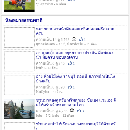
ขุนสุราพ่าย -
6 เดือน
ห้องหมายธรรมชาติ
หมายตกปลาหน้าดินและเหยื่อปลอมศรีสะเกษ
ครับ
ความเห็น 14 ดู 6,763
1
ยุทธศรีสะเกษ -
, มังกรฟิชชิ่ง -
13 ปี
2 เดือน
อยากตกกุ้ง แถบ อยุธยา บางประอิน มีแพแนะ
นำ มั้ยครับ ขอบคุณครับ
ความเห็น 0 ดู 345
1
kaiคับ -
4 เดือน
อ่าง ห้วยไม้เต็ง ราชบุรี ตอนนี้ สภาพน้ำเป็นไง
บ้างครับ
ความเห็น 0 ดู 390
1
NatCyber -
4 เดือน
ชวนมาลองดูครับ ทริพตกเอง ขับเอง แวะเอง จั
ดให้ครับเจ้าพระยาสามโคก
ความเห็น 6 ดู 4,756
3
babe -
, Babe -
5 ปี
12 เดือน
ช่วยแนะนำไต๋เรืออ่างบางพระชลบุรีให้ด้วยครั
บ