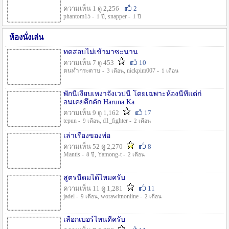
ความเห็น 1 ดู 2,256
2
phantom15 -
, snapper -
1 ปี
1 ปี
ห้องนั่งเล่น
ทดสอบไม่เข้ามาซะนาน
ความเห็น 7 ดู 453
10
ตนทำกระดาษ -
, nickpim007 -
3 เดือน
1 เดือน
พักนี้เงียบเหงาจังเวปนี้ โดยเฉพาะห้องนี้ที่แต่ก่
อนเคยคึกคัก Haruna Ka
ความเห็น 9 ดู 1,162
17
tepun -
, d1_fighter -
9 เดือน
2 เดือน
เล่าเรื่องของพ่อ
ความเห็น 52 ดู 2,270
8
Mantis -
, Yamong-t -
8 ปี
2 เดือน
สูตรนี้ดมได้ไหมครับ
ความเห็น 11 ดู 1,281
11
jadel -
, worawitnonline -
9 เดือน
2 เดือน
เลือกเบอร์ไหนดีครับ