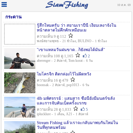
10 ส.ค. 69
กระดาน
รู้สึกใหมครับ ว่า สยามเราปีนี้ เงียบเหงาจังใน
หน้าตลาดไม่คึกคักเหมือนเม
ความเห็น 9 ดู 112
พงษ์สยามพุทธ -
, BULINO -
21 ชั่วโมง
1 ชั่วโมง
"เขาแหลมวันฝนขาด...ก็ยังพอได้มันส์"
ความเห็น 108 ดู 1,165
2
aberenger -
, Tom korat -
2 สัปดาห์
6 วัน
ไมโครจิ้ก ติดกล่องไว้ไม่ผิดหวัง
ความเห็น 16 ดู 479
boonsak -
, pop1013 -
2 สัปดาห์
6 วัน
4lb มหัศจรรย์ : แสมสาร ชื่อนี้ยังมีมนตร์ขลัง
และการจับคันเบ็ดครั้งแรกข
ความเห็น 28 ดู 1,033
5
iplucklure -
, A21 -
1 เดือน
1 สัปดาห์
Stream Fishing แล้วเราจะกลับมาพบกันใหม่ใน
วันที่ทุกคนพร้อม