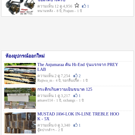
ความเห็น 12 ดู 4,956
1
หนามหลัง -
, Prajum -
8 ปี
1 ปี
ห้องอุปกรณ์ออกใหม่
The Anjumaraa คัน Hi-End รุ่นแรกจาก PREY
LAB
ความเห็น 2 ดู 7,254
2
Rujiwa_m -
, รอกลื่นปรื๊ด -
4 ปี
1 ปี
กระติกเก็บความเย็นขนาด 125
ความเห็น 1 ดู 3,217
1
artsave114 -
, sichangs -
1 ปี
1 ปี
MUSTAD JAW-LOK IN-LINE TREBLE HOO
K - 5X
ความเห็น 0 ดู 3,340
1
อู๊ดปากลำฯ -
2 ปี