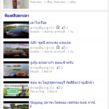
Num mea -
, Num mea -
2 เดือน
2 เดือน
ห้องคลิปตกปลา
เดาไปเรื่อย
ความเห็น 2 ดู 157
1
footfish -
, เอ สระบุรี -
1 สัปดาห์
5 วัน
ABU ชุดนี้ ตกกะพง แจ่มเลย
ความเห็น 2 ดู 143
1
footfish -
, เอ สระบุรี -
1 สัปดาห์
5 วัน
จูงกุ้ง ตกปลาเก๋า ตอนเช้าครับ
ความเห็น 0 ดู 134
2
Muu26 -
2 สัปดาห์
ช่อน ชะโด@สุพรรณบุรี กัดดียิ่งกว่ายุงอีกน้า
ความเห็น 0 ดู 222
2
ก้อง ตะโกคู่ -
3 สัปดาห์
Skipping ปลาชะโดคลอง เทสSike hook จากL
F