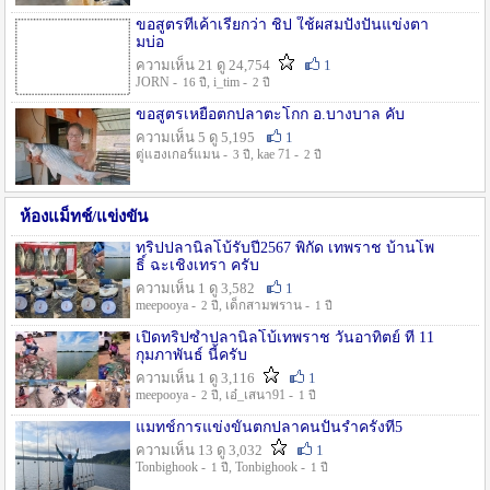
ขอสูตรที่เค้าเรียกว่า ชิป ใช้ผสมปังปั่นแข่งตา
มบ่อ
ความเห็น 21 ดู 24,754
1
JORN -
, i_tim -
16 ปี
2 ปี
ขอสูตรเหยื่อตกปลาตะโกก อ.บางบาล คับ
ความเห็น 5 ดู 5,195
1
ตู่แฮงเกอร์แมน -
, kae 71 -
3 ปี
2 ปี
ห้องแม็ทช์/แข่งขัน
ทริปปลานิลโบ้รับปี2567 พิกัด เทพราช บ้านโพ
ธิ์ ฉะเชิงเทรา ครับ
ความเห็น 1 ดู 3,582
1
meepooya -
, เด็กสามพราน -
2 ปี
1 ปี
เปิดทริปซ้ำปลานิลโบ้เทพราช วันอาทิตย์ ที่ 11
กุมภาพันธ์ นี้ครับ
ความเห็น 1 ดู 3,116
1
meepooya -
, เอ๋_เสนา91 -
2 ปี
1 ปี
แมทช์การแข่งขั้นตกปลาคนปั้นรำครั้งที่5
ความเห็น 13 ดู 3,032
1
Tonbighook -
, Tonbighook -
1 ปี
1 ปี