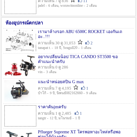
ความเห็น 7 ดู 836
11
jadel -
, worawitnonline -
6 เดือน
2 เดือน
ห้องอุปกรณ์ตกปลา
เรามาล้างรอก ABU 6500C ROCKET เองกันเถ
อะ..!!!
ความเห็น 30 ดู 31,053
2
tanapat t. -
, Seagull20 -
18 ปี
1 เดือน
อยากเปลี่ยนน็อป TICA CANDO ST3500 ขอ
คำแนะนำครับ
ความเห็น 0 ดู 286
vin -
3 เดือน
แนะนำหน่อยสปิน G max
ความเห็น 7 ดู 4,195
1
ป๋าโก้ -
, นิพนธ์082162660 -
9 ปี
9 เดือน
ราคาคันjmครับ
ความเห็น 1 ดู 2,485
1
tangtr -
, มโนรมย์ -
12 ปี
1 ปี
Pflueger Supreme XT ใครพอหาอะไหล่หรือพอ
ซ่อมได้บ้างครับ