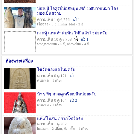
บ่อ16ปี ไอศูรย์บ่อสหบุฟเฟ่ต์ 150บาทเหมา ใคร
มองเป็นสวาย
ความเห็น 1 ดู 6,776
1
เรือจ้าง -
, Fisher_Idol -
3 ปี
3 ปี
กระทู้ แทนคำนับพัน ไม่มีแล้วใช่มั๊ยครับ
ความเห็น 10 ดู 8,758
1
wongwoottun -
, ohm-ohm -
5 ปี
4 ปี
ห้องพระเครื่อง
ใช่วัดช่องแคไหมครับ
ความเห็น 0 ดู 171
1
คนพหล -
1 เดือน
น้าๆ พี่ๆ ช่วยดูเหรียญนี้หน่อยครับ
ความเห็น 0 ดู 164
2
คนพหล -
1 เดือน
แท้เก๊ไม่สน อยากโชว์ครับ
ความเห็น 1 ดู 202
hudaark -
, จัง...ดั๊ย -
2 เดือน
1 เดือน