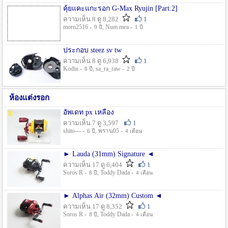
คุ้ยแคะแกะรอก G-Max Ryujin [Part.2]
ความเห็น 8 ดู 8,282
1
morn2516 -
, Num mea -
9 ปี
1 ปี
ประกอบ steez sv tw
ความเห็น 8 ดู 6,938
1
Kodin -
, sa_ra_raw -
8 ปี
2 ปี
ห้องแต่งรอก
อัพเดท px เหลือง
ความเห็น 7 ดู 3,597
1
shito--- -
, พราน05 -
6 ปี
4 เดือน
► Lauda (31mm) Signature ◄
ความเห็น 17 ดู 6,404
1
Soros R -
, Toddy Dada -
8 ปี
4 เดือน
► Alphas Air (32mm) Custom ◄
ความเห็น 17 ดู 8,352
1
Soros R -
, Toddy Dada -
8 ปี
4 เดือน