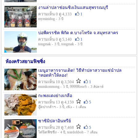
งานล่าปลาช่อนชิงเงินแสนสุพรรณบุรี
ความเห็น 0 ดู 4,133
1
myminidog -
3 ปี
บ่อพี่ครรชิต พิกัด ต.บางโทรัด จ.สมุทรสาคร
ความเห็น 0 ดู 5,140
1
tongmak -
, tongmak -
3 ปี
3 ปี
ห้องครัวสยามฟิชชิ่ง
เมนูอาหารจานเด็ด! วิธีทำปลาสวายแช่น้ำปล
าทอดท้าให้ลอง!
ความเห็น 10 ดู 3,504
1
mumkonmong -
, 9999RoseS -
5 ปี
3 สัปดาห์
กะพงแดงย่างเกลือ
ความเห็น 13 ดู 4,159
5
อู๊ดปากลำฯ -
, eKs -
3 ปี
1 เดือน
ซาซิมิปลาอินทรีย์
ความเห็น 28 ดู 7,468
5
ไต๋นิตฟิชชิ่ง -
, teardohboh -
4 ปี
7 เดือน