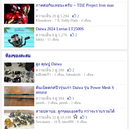
ภาคต่อกันเลยนะครับ ~ TDZ Project Iron man
~
ความเห็น 20 ดู 5,294
2
Khunakorn -
, Toddy Dada -
7 ปี
4 เดือน
Daiwa 2024 Luvias LT2500S
ความเห็น 0 ดู 1,276
2
hakky -
11 เดือน
ห้องของสะสม
ฝูง คุณปู่ Daiwa
ความเห็น 2 ดู 290
2
มณีนพเก้า -
, Saknakrub -
2 เดือน
1 เดือน
คันเบ็ดตกสปิ๋วรุ่นเก่า Daiwa รุ่น Power Mesh S
amurai
ความเห็น 4 ดู 394
1
jarinth -
, jarinth -
3 เดือน
2 เดือน
สายปลาบ่อ..ลูกๆผมเองครับ กว่าจะรวบรวมได้
ความเห็น 32 ดู 10,198
3
Suwanarty -
, tatoo006 -
10 ปี
8 เดือน