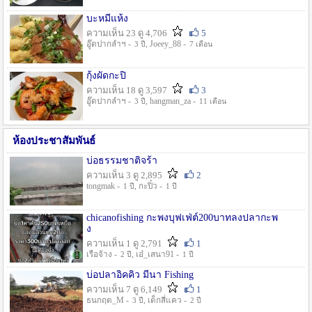
บะหมี่แห้ง
ความเห็น 23 ดู 4,706
5
อู๊ดปากลำฯ -
, Joeey_88 -
3 ปี
7 เดือน
กุ้งผัดกะปิ
ความเห็น 18 ดู 3,597
3
อู๊ดปากลำฯ -
, hangman_za -
3 ปี
11 เดือน
ห้องประชาสัมพันธ์
บ่อธรรมชาติจร้า
ความเห็น 3 ดู 2,895
2
tongmak -
, กะปิ๋ว -
1 ปี
1 ปี
chicanofishing กะพงบุฟเฟ่ต์200บาทลงปลากะพ
ง
ความเห็น 1 ดู 2,791
1
เรือจ้าง -
, เอ๋_เสนา91 -
2 ปี
1 ปี
บ่อปลาอิคคิว มีนา Fishing
ความเห็น 7 ดู 6,149
1
ธนกฤต_M -
, เด็กสี่แคว -
3 ปี
2 ปี