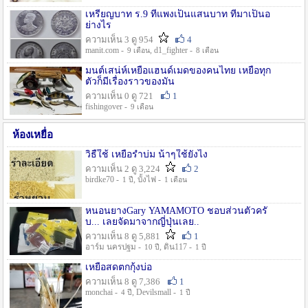
เหรียญบาท ร.9 ที่แพงเป็นแสนบาท ที่มาเป็นอ
ย่างไร
ความเห็น 3 ดู 954
4
manit.com -
, d1_fighter -
9 เดือน
8 เดือน
มนต์เสน่ห์เหยื่อแฮนด์เมดของคนไทย เหยื่อทุก
ตัวก็มีเรื่องราวของมัน
ความเห็น 0 ดู 721
1
fishingover -
9 เดือน
ห้องเหยื่อ
วิธืใช้ เหยื่อรำบ่ม น้าๆใช้ยังไง
ความเห็น 2 ดู 3,224
2
birdke70 -
, บั้งไฟ -
1 ปี
1 เดือน
หนอนยางGary YAMAMOTO ชอบส่วนตัวครั
บ... เลยจัดมาจากญี่ปุ่นเลย..
ความเห็น 8 ดู 5,881
1
อาร์ม นครปฐม -
, ดิน117 -
10 ปี
1 ปี
เหยื่อสดตกกุ้งบ่อ
ความเห็น 8 ดู 7,386
1
monchai -
, Devilsmall -
4 ปี
1 ปี