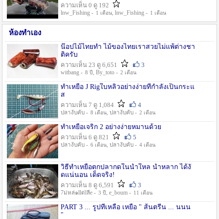
ความเห็น 0 ดู 192
lnw_Fishing -
, lnw_Fishing -
1 เดือน
1 เดือน
ห้องทำเอง
น๊อปไม้ไทยทำ ไม้ของไทยเราสวยไม่แพ้ต่างชา
ติครับ
ความเห็น 23 ดู 6,651
3
witbang -
, By_toto -
8 ปี
2 เดือน
ทำเหยื่อ J Rigใบหลิวอย่างง่ายที่กำลังเป็นกระแ
ส
ความเห็น 7 ดู 1,084
4
ปลางับคับ -
, ปลางับคับ -
8 เดือน
2 เดือน
ทำเหยื่อเจริก 2 อย่างง่ายหมานด้วย
ความเห็น 6 ดู 821
5
ปลางับคับ -
, ปลางับคับ -
6 เดือน
4 เดือน
วิธีทำเหยื่อตกปลากดในน้ำใหล น้ำหลาก ได้งั
ดแน่นอน เด็ดจริง!
ความเห็น 8 ดู 6,591
3
7ม่หล่๑llต่lลีe -
, e_boum -
3 ปี
11 เดือน
PART 3 ... รูปที่เหลือ เหยื่อ " ส้นตรีน ... นนน
"