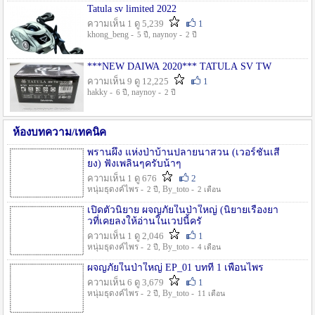
Tatula sv limited 2022
ความเห็น 1 ดู 5,239
1
khong_beng -
, naynoy -
5 ปี
2 ปี
***NEW DAIWA 2020*** TATULA SV TW
ความเห็น 9 ดู 12,225
1
hakky -
, naynoy -
6 ปี
2 ปี
ห้องบทความ/เทคนิค
พรานผึ้ง แห่งป่าบ้านปลายนาสวน (เวอร์ชั่นเสี
ยง) ฟังเพลินๆครับน้าๆ
ความเห็น 1 ดู 676
2
หนุ่มธุดงค์ไพร -
, By_toto -
2 ปี
2 เดือน
เปิดตัวนิยาย ผจญภัยในป่าใหญ่ (นิยายเรื่องยา
วที่เคยลงให้อ่านในเวปนี้ครั
ความเห็น 1 ดู 2,046
1
หนุ่มธุดงค์ไพร -
, By_toto -
2 ปี
4 เดือน
ผจญภัยในป่าใหญ่ EP_01 บทที่ 1 เพื่อนไพร
ความเห็น 6 ดู 3,679
1
หนุ่มธุดงค์ไพร -
, By_toto -
2 ปี
11 เดือน