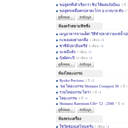
ขอสูตรที่เค้าเรียกว่า ชิป ใช้ผสมปังปั่นแ
2 ปี
ขอสูตรเหยื่อตกปลาตะโกก อ.บางบาล คับ
2 
ดูทั้งหมด...
ส่งข้อมูล
ห้องครัวสยามฟิชชิ่ง
เมนูอาหารจานเด็ด! วิธีทำปลาสวายแช่น้ำปล
กะพงแดงย่างเกลือ
1 เดือน
+5
ซาซิมิปลาอินทรีย์
6 เดือน
+5
บะหมี่แห้ง
7 เดือน
+5
กุ้งผัดกะปิ
10 เดือน
+3
ดูทั้งหมด...
ส่งข้อมูล
ห้องไดอะแกรม
Ryoko Precious
2 ปี
+2
ขอ ไดอะแกรม Shimano Conquest 50
5 ปี
+
รวมไดอแกรม ไดว่า
5 ปี
+1
ไดอะแกรม
6 ปี
+1
Shimano Rarenium CI4+ '12 : 2500
7 ปี
+1
ดูทั้งหมด...
ส่งข้อมูล
ห้องพระเครื่อง
ใช่วัดช่องแคไหมครับ
1 เดือน
+1