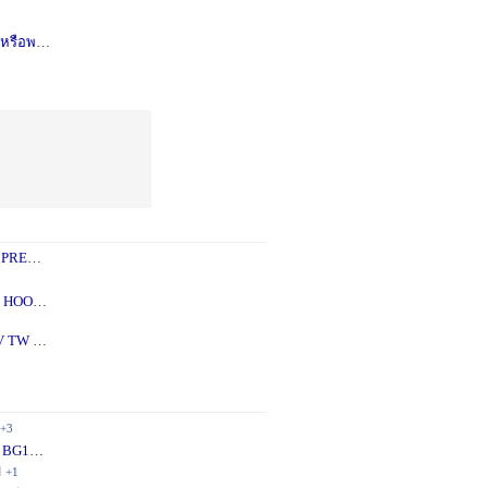
รือพอซ
1 ปี
+1
 PREY
1 ปี
+2
 - 5X
2 ปี
+1
V TW
2 ปี
+1
+3
 BG10
1 ปี
+1
ี
+1