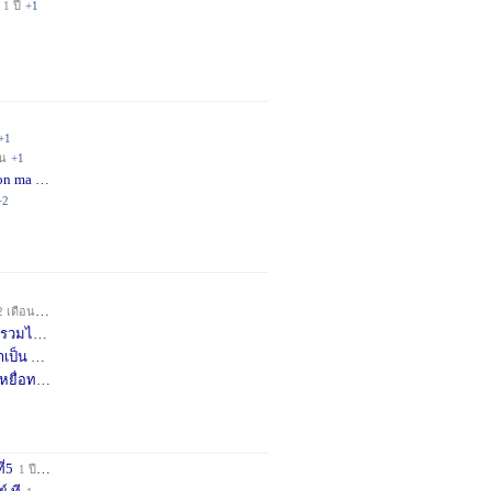
1 ปี
+1
+1
อน
+1
on ma
4 เดือน
+2
+2
2 เดือน
+1
วมได้
7 เดือน
+3
าเป็น
8 เดือน
+4
หยื่อท
9 เดือน
+1
ี่5
1 ปี
+1