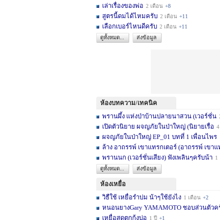
เล่าเรื่องของพ่อ
2 เดือน
+8
สูตรนี้ดมได้ไหมครับ
2 เดือน
+11
เลือกเบอร์ไหนดีครับ
2 เดือน
+11
ดูทั้งหมด...
ส่งข้อมูล
ห้องบทความ/เทคนิค
พรานผึ้ง แห่งป่าบ้านปลายนาสวน (เวอร์ชั่น
2 
เปิดตัวนิยาย ผจญภัยในป่าใหญ่ (นิยายเรื่อ
4 เดื
ผจญภัยในป่าใหญ่ EP_01 บทที่ 1 เพื่อนไพร
1
ล้าง อาถรรพ์ เขาแทรกเตอร์ (อาถรรพ์ เขาแ
พรานนก (เวอร์ชั่นเสียง) ฟังเพลินๆครับน้า
1 ปี
ดูทั้งหมด...
ส่งข้อมูล
ห้องเหยื่อ
วิธืใช้ เหยื่อรำบ่ม น้าๆใช้ยังไง
1 เดือน
+2
หนอนยางGary YAMAMOTO ชอบส่วนตัวครับ... 
เหยื่อสดตกกุ้งบ่อ
1 ปี
+1