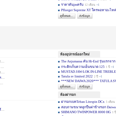
ราคาคันjmครับ
12 เดือน
+1
Pflueger Supreme XT ใครพอหาอะไหล่ห
ดูทั้งหมด...
ส่งข้อมูล
ห้องอุปกรณ์ออกใหม่
The Anjumaraa คัน Hi-End รุ่นแรกจาก
เดือน
+2
กระติกเก็บความเย็นขนาด 125
อน
+1
1 ปี
+1
MUSTAD JAW-LOK IN-LINE TREBLE HOOK
1 เดือน
+1
Tatula sv limited 2022
2 ปี
+1
ท
1 ปี
+1
***NEW DAIWA 2020*** TATULA S
+1
ดูทั้งหมด...
ส่งข้อมูล
ห้องผ่ารอก
ผ่ารอกเบทTeban Litespin DCx
5 เดือน
สอบถามขนาดลูกปืนฝาข้างรอก Daiwa
เ
1 ปี
+1
SHIMANO TWINPOWER 8000 HG
1 ป