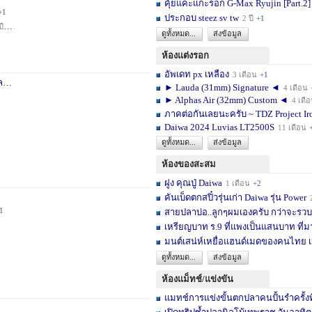
คุ้ยแคะแกะรอก G-Max Ryujin [Part.2]
+1
ประกอบ steez sv tw
2 ปี
+1
ปี
+1
ดูทั้งหมด...
ส่งข้อมูล
ห้องแต่งรอก
อัพเดท px เหลือง
3 เดือน
+1
า
3 สัปดาห์
+1
► Lauda (31mm) Signature ◄
4 เดือน
► Alphas Air (32mm) Custom ◄
4 เดื
ภาคต่อกันเลยนะครับ ~ TDZ Project Ir
Daiwa 2024 Luvias LT2500S
11 เดือน
ดูทั้งหมด...
ส่งข้อมูล
ห้องของสะสม
ฝูง คุณปู่ Daiwa
1 เดือน
+2
คันเบ็ดตกสปิ๋วรุ่นเก่า Daiwa รุ่น Power
1
สายปลาบ่อ..ลูกๆผมเองครับ กว่าจะรวบร
เหรียญบาท ร.9 ที่แพงเป็นแสนบาท ที่ม
มนต์เสน่ห์เหยื่อแฮนด์เมดของคนไทย เ
ดูทั้งหมด...
ส่งข้อมูล
ห้องแม็ทช์/แข่งขัน
แมทช์การแข่งขั้นตกปลาคนปั้นรำครั้งท