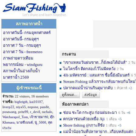
สภาพอากาศน้ำ
อากาศวันนี้- กรมอุทกศาสตร์
อากาศวันนี้- กรมอุตุฯ
อากาศ 7 วัน - กรมอุตุฯ
อากาศ 7 วัน - freemeteo
กระดาน
ภาพถ่ายดาวเทียม
"เขาแหลมวันฝนขาด...ก็ยังพอได้มันส์"
2 วัน
พยากรณ์ลม - windguru
ไมโครจิ้ก ติดกล่องไว้ไม่ผิดหวัง
2 วัน
สภาพน้ำในอ่างเก็บน้ำ
4lb มหัศจรรย์ : แสมสาร ชื่อนี้ยังมีมนตร์
6 วัน
มาตราน้ำ 2569
Stream Fishing แล้วเราจะกลับมาพบกันใหม่
ผู้เข้าชมขณะนี้
ปลากดแม่น้ำน่านกินดุมากคับ
1 สัปดาห์
+2
ดูทั้งหมด...
ส่งข้อมูล
จำนวน:
22 visitors, 16 members
รายชื่อ:
bigbrigth
,
kai10107
,
ห้องภาพตกปลา
liverp22
,
niya55
,
nopone
,
pandit
,
posawang
,
prite99
,
r_devil
,
rachalo
,
ช่อน ชะโด กระสูบ ก่อนฝนจะมา
6 วัน
+6
Watcharapol_Tom
,
เจ้าชายมาร0
,
ตุ๊ก
ตกปลาช่อนด้วยเหยื่อ Aji
1 เดือน
+5
Khetsara
,
นายซีเมนต์
,
นู๋_5000
,
สุด
Shore fishing @เกาะสีชัง
1 เดือน
+5
เกะกะ
แม่น้ำน้อยวันที่ปลาหายาก...เกือบหลับแต่ก
2 เ