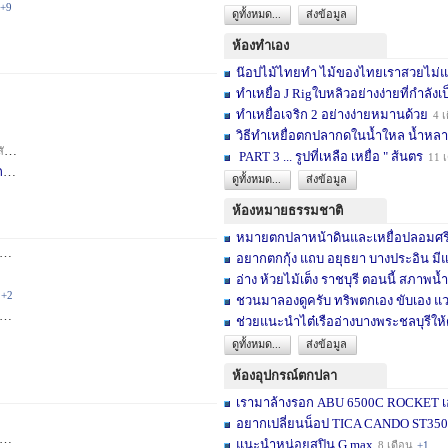
+9
ดูทั้งหมด...
ส่งข้อมูล
ห้องทำเอง
น๊อปไม้ไทยทำ ไม้ของไทยเราสวยไม่แพ้ต
ทำเหยื่อ J Rigใบหลิวอย่างง่ายที่กำลังเป
ทำเหยื่อเจริก 2 อย่างง่ายหมานด้วย
4 เ
วิธีทำเหยื่อตกปลากดในน้ำใหล น้ำหลา
าห์
+2
PART 3 ... รูปที่เหลือ เหยื่อ " ส้นตร
11 
F
3 สัปดาห์
ดูทั้งหมด...
ส่งข้อมูล
ห้องหมายธรรมชาติ
หมายตกปลาหน้าดินและเหยื่อปลอมศรีสะเ
3 เดือน
+2
อยากตกกุ้ง แถบ อยุธยา บางประอิน มีแ
อ่าง ห้วยไม้เต็ง ราชบุรี ตอนนี้ สภาพน้ำ
+2
ชวนมาลองดูครับ ทริพตกเอง ขับเอง แวะ
6 เดือน
+3
ช่วยแนะนำไต๋เรืออ่างบางพระชลบุรีให้
ดูทั้งหมด...
ส่งข้อมูล
ห้องอุปกรณ์ตกปลา
เรามาล้างรอก ABU 6500C ROCKET เอง
อยากเปลี่ยนน็อป TICA CANDO ST3500 ข
+17
แนะนำหน่อยสปิน G max
8 เดือน
+1