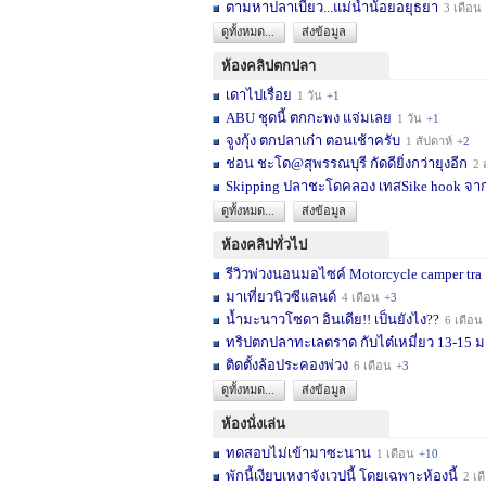
ตามหาปลาเบี้ยว...แม่น้ำน้อยอยุธยา
3 เดือน
ดูทั้งหมด...
ส่งข้อมูล
ห้องคลิปตกปลา
เดาไปเรื่อย
1 วัน
+1
ABU ชุดนี้ ตกกะพง แจ่มเลย
1 วัน
+1
จูงกุ้ง ตกปลาเก๋า ตอนเช้าครับ
1 สัปดาห์
+2
ช่อน ชะโด@สุพรรณบุรี กัดดียิ่งกว่ายุงอีก
2 สัปด
Skipping ปลาชะโดคลอง เทสSike hook จากL
ดูทั้งหมด...
ส่งข้อมูล
ห้องคลิปทั่วไป
รีวิวพ่วงนอนมอไซค์ Motorcycle camper tra
มาเที่ยวนิวซีแลนด์
4 เดือน
+3
น้ำมะนาวโซดา อินเดีย!! เป็นยังไง??
6 เดือน
ทริปตกปลาทะเลตราด กับไต๋เหมี่ยว 13-15 มก
ติดตั้งล้อประคองพ่วง
6 เดือน
+3
ดูทั้งหมด...
ส่งข้อมูล
ห้องนั่งเล่น
ทดสอบไม่เข้ามาซะนาน
1 เดือน
+10
พักนี้เงียบเหงาจังเวปนี้ โดยเฉพาะห้องนี้
2 เดือน