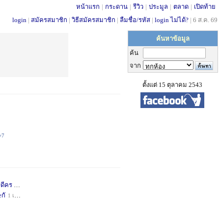
หน้าแรก
|
กระดาน
|
รีวิว
|
ประมูล
|
ตลาด
|
เปิดท้าย
login
|
สมัครสมาชิก
|
วิธีสมัครสมาชิก
|
ลืมชื่อ/รหัส
|
login ไม่ได้?
|
6 ส.ค. 69
ค้นหาข้อมูล
ค้น
จาก
ตั้งแต่ 15 ตุลาคม 2543
+7
่ดีคร
4 สัปดาห์
+1
กั
1 เดือน
+1