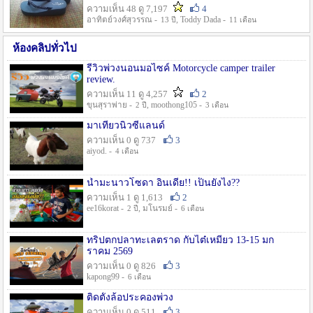
ความเห็น 48 ดู 7,197
4
อาทิตย์วงศ์สุวรรณ -
, Toddy Dada -
13 ปี
11 เดือน
ห้องคลิปทั่วไป
รีวิวพ่วงนอนมอไซค์ Motorcycle camper trailer
review.
ความเห็น 11 ดู 4,257
2
ขุนสุราพ่าย -
, moothong105 -
2 ปี
3 เดือน
มาเที่ยวนิวซีแลนด์
ความเห็น 0 ดู 737
3
aiyod. -
4 เดือน
น้ำมะนาวโซดา อินเดีย!! เป็นยังไง??
ความเห็น 1 ดู 1,613
2
ee16korat -
, มโนรมย์ -
2 ปี
6 เดือน
ทริปตกปลาทะเลตราด กับไต๋เหมี่ยว 13-15 มก
ราคม 2569
ความเห็น 0 ดู 826
3
kapong99 -
6 เดือน
ติดตั้งล้อประคองพ่วง
ความเห็น 0 ดู 511
3