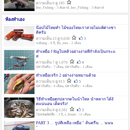
ความเห็น 0 ดู 185
lnw_Fishing -
, lnw_Fishing -
3 สัปดาห์
3 สัปดาห์
ห้องทำเอง
น๊อปไม้ไทยทำ ไม้ของไทยเราสวยไม่แพ้ต่างชา
ติครับ
ความเห็น 23 ดู 6,638
3
witbang -
, By_toto -
8 ปี
2 เดือน
ทำเหยื่อ J Rigใบหลิวอย่างง่ายที่กำลังเป็นกระแ
ส
ความเห็น 7 ดู 1,076
4
ปลางับคับ -
, ปลางับคับ -
7 เดือน
2 เดือน
ทำเหยื่อเจริก 2 อย่างง่ายหมานด้วย
ความเห็น 6 ดู 813
5
ปลางับคับ -
, ปลางับคับ -
6 เดือน
4 เดือน
วิธีทำเหยื่อตกปลากดในน้ำใหล น้ำหลาก ได้งั
ดแน่นอน เด็ดจริง!
ความเห็น 8 ดู 6,581
3
7ม่หล่๑llต่lลีe -
, e_boum -
3 ปี
11 เดือน
PART 3 ... รูปที่เหลือ เหยื่อ " ส้นตรีน ... นนน
"