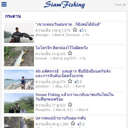
7 ส.ค. 69
กระดาน
"เขาแหลมวันฝนขาด...ก็ยังพอได้มันส์"
ความเห็น 108 ดู 1,076
2
aberenger -
, Tom korat -
2 สัปดาห์
2 วัน
ไมโครจิ้ก ติดกล่องไว้ไม่ผิดหวัง
ความเห็น 16 ดู 430
boonsak -
, pop1013 -
2 สัปดาห์
3 วัน
4lb มหัศจรรย์ : แสมสาร ชื่อนี้ยังมีมนตร์ขลัง
และการจับคันเบ็ดครั้งแรกข
ความเห็น 28 ดู 976
5
iplucklure -
, A21 -
1 เดือน
1 สัปดาห์
Stream Fishing แล้วเราจะกลับมาพบกันใหม่ใน
วันที่ทุกคนพร้อม
ความเห็น 57 ดู 625
Phonpicha -
, A21 -
2 สัปดาห์
1 สัปดาห์
ปลากดแม่น้ำน่านกินดุมากคับ
ความเห็น 48 ดู 1,280
2