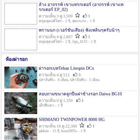
ล้าง อาถรรพ์ เขาแทรกเตอร์ (อาถรรพ์ เขาแท
รกเตอร์ EP_02)
ความเห็น 3 ดู 3,509
1
หนุ่มธุดงค์ไพร -
, สุดเกะกะ -
2 ปี
1 ปี
พรานนก (เวอร์ชั่นเสียง) ฟังเพลินๆครับน้าๆ
ความเห็น 4 ดู 2,867
1
หนุ่มธุดงค์ไพร -
, Jaja_4133 -
2 ปี
1 ปี
ห้องผ่ารอก
ผ่ารอกเบทTeban Litespin DCx
ความเห็น 4 ดู 512
3
ปลางับคับ -
, ปลางับคับ -
6 เดือน
5 เดือน
สอบถามขนาดลูกปืนฝาข้างรอก Daiwa BG10
ความเห็น 0 ดู 1,350
1
เด็กสี่แคว -
1 ปี
SHIMANO TWINPOWER 8000 HG
ความเห็น 16 ดู 22,386
1
jakkrie -
, kom2005s -
15 ปี
1 ปี