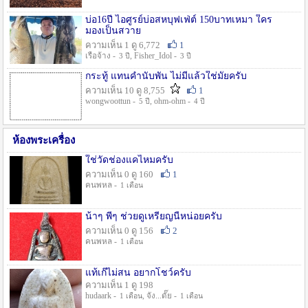
บ่อ16ปี ไอศูรย์บ่อสหบุฟเฟ่ต์ 150บาทเหมา ใคร
มองเป็นสวาย
ความเห็น 1 ดู 6,772
1
เรือจ้าง -
, Fisher_Idol -
3 ปี
3 ปี
กระทู้ แทนคำนับพัน ไม่มีแล้วใช่มั๊ยครับ
ความเห็น 10 ดู 8,755
1
wongwoottun -
, ohm-ohm -
5 ปี
4 ปี
ห้องพระเครื่อง
ใช่วัดช่องแคไหมครับ
ความเห็น 0 ดู 160
1
คนพหล -
1 เดือน
น้าๆ พี่ๆ ช่วยดูเหรียญนี้หน่อยครับ
ความเห็น 0 ดู 156
2
คนพหล -
1 เดือน
แท้เก๊ไม่สน อยากโชว์ครับ
ความเห็น 1 ดู 198
hudaark -
, จัง...ดั๊ย -
1 เดือน
1 เดือน