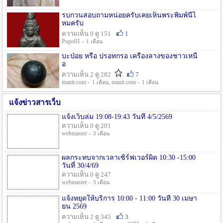
รบกวนสอบถามหน่อยครับเคยเห็นพระพิมพ์นี้ไ
หมครับ
ความเห็น 0 ดู 151
1
Popo01 -
1 เดือน
บะป่อย หรือ ปรอทกรอ เครื่องลางของชาวเหนื
อ
ความเห็น 2 ดู 282
7
manit.com -
, manit.com -
1 เดือน
1 เดือน
แจ้งข่าวสารเว็บ
แจ้งเว็บล่ม 19:08-19:43 วันที่ 4/5/2569
ความเห็น 0 ดู 201
webmaster -
3 เดือน
ผลกระทบจากเวลาเซิร์ฟเวอร์ผิด 10:30 -15:00
วันที่ 30/4/69
ความเห็น 0 ดู 247
webmaster -
3 เดือน
แจ้งหยุดให้บริการ 10:00 - 11:00 วันที่ 30 เมษา
ยน 2569
ความเห็น 2 ดู 345
3