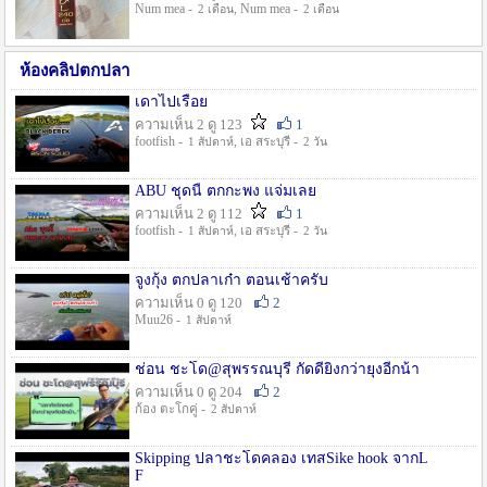
Num mea -
, Num mea -
2 เดือน
2 เดือน
ห้องคลิปตกปลา
เดาไปเรื่อย
ความเห็น 2 ดู 123
1
footfish -
, เอ สระบุรี -
1 สัปดาห์
2 วัน
ABU ชุดนี้ ตกกะพง แจ่มเลย
ความเห็น 2 ดู 112
1
footfish -
, เอ สระบุรี -
1 สัปดาห์
2 วัน
จูงกุ้ง ตกปลาเก๋า ตอนเช้าครับ
ความเห็น 0 ดู 120
2
Muu26 -
1 สัปดาห์
ช่อน ชะโด@สุพรรณบุรี กัดดียิ่งกว่ายุงอีกน้า
ความเห็น 0 ดู 204
2
ก้อง ตะโกคู่ -
2 สัปดาห์
Skipping ปลาชะโดคลอง เทสSike hook จากL
F