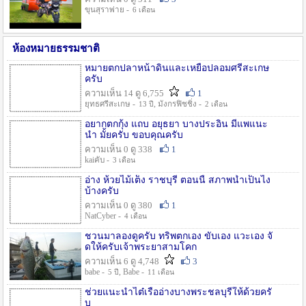
ขุนสุราพ่าย -
6 เดือน
ห้องหมายธรรมชาติ
หมายตกปลาหน้าดินและเหยื่อปลอมศรีสะเกษ
ครับ
ความเห็น 14 ดู 6,755
1
ยุทธศรีสะเกษ -
, มังกรฟิชชิ่ง -
13 ปี
2 เดือน
อยากตกกุ้ง แถบ อยุธยา บางประอิน มีแพแนะ
นำ มั้ยครับ ขอบคุณครับ
ความเห็น 0 ดู 338
1
kaiคับ -
3 เดือน
อ่าง ห้วยไม้เต็ง ราชบุรี ตอนนี้ สภาพน้ำเป็นไง
บ้างครับ
ความเห็น 0 ดู 380
1
NatCyber -
4 เดือน
ชวนมาลองดูครับ ทริพตกเอง ขับเอง แวะเอง จั
ดให้ครับเจ้าพระยาสามโคก
ความเห็น 6 ดู 4,748
3
babe -
, Babe -
5 ปี
11 เดือน
ช่วยแนะนำไต๋เรืออ่างบางพระชลบุรีให้ด้วยครั
บ