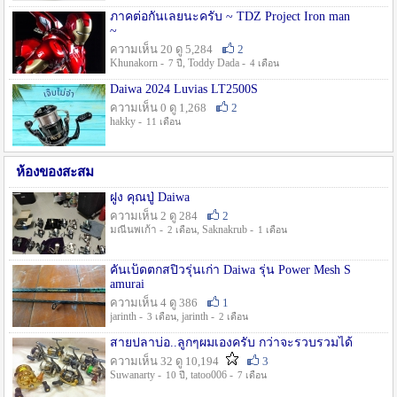
ภาคต่อกันเลยนะครับ ~ TDZ Project Iron man
~
ความเห็น 20 ดู 5,284
2
Khunakorn -
, Toddy Dada -
7 ปี
4 เดือน
Daiwa 2024 Luvias LT2500S
ความเห็น 0 ดู 1,268
2
hakky -
11 เดือน
ห้องของสะสม
ฝูง คุณปู่ Daiwa
ความเห็น 2 ดู 284
2
มณีนพเก้า -
, Saknakrub -
2 เดือน
1 เดือน
คันเบ็ดตกสปิ๋วรุ่นเก่า Daiwa รุ่น Power Mesh S
amurai
ความเห็น 4 ดู 386
1
jarinth -
, jarinth -
3 เดือน
2 เดือน
สายปลาบ่อ..ลูกๆผมเองครับ กว่าจะรวบรวมได้
ความเห็น 32 ดู 10,194
3
Suwanarty -
, tatoo006 -
10 ปี
7 เดือน