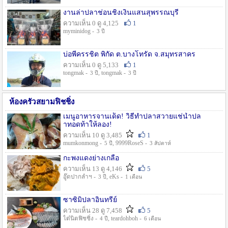
งานล่าปลาช่อนชิงเงินแสนสุพรรณบุรี
ความเห็น 0 ดู 4,125
1
myminidog -
3 ปี
บ่อพี่ครรชิต พิกัด ต.บางโทรัด จ.สมุทรสาคร
ความเห็น 0 ดู 5,133
1
tongmak -
, tongmak -
3 ปี
3 ปี
ห้องครัวสยามฟิชชิ่ง
เมนูอาหารจานเด็ด! วิธีทำปลาสวายแช่น้ำปล
าทอดท้าให้ลอง!
ความเห็น 10 ดู 3,485
1
mumkonmong -
, 9999RoseS -
5 ปี
3 สัปดาห์
กะพงแดงย่างเกลือ
ความเห็น 13 ดู 4,146
5
อู๊ดปากลำฯ -
, eKs -
3 ปี
1 เดือน
ซาซิมิปลาอินทรีย์
ความเห็น 28 ดู 7,458
5
ไต๋นิตฟิชชิ่ง -
, teardohboh -
4 ปี
6 เดือน