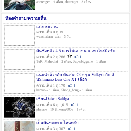
aberenger -
, aberenger -
4 เดือน
3 เดือน
ห้องคำถาม/ความเห็น
แก่งกระจาน
ความเห็น 0 ดู 39
wanchalerm_wan -
3 วัน
คันชิงหลิว 4.5 ควรใช้เลาขนาดเท่าไหร่ดีครับ
ความเห็น 2 ดู 286
1
TuK_Mahachai -
, Superbiggame -
2 เดือน
1 เดือน
แนะนำด้วยคับ คันเบ็ด O2+ รุ่น Valkyrieกับ คั
นShimano Bass One XT เลือก
ความเห็น 1 ดู 179
1
bamoo -
, Khong_beng -
1 เดือน
1 เดือน
เซียนDaiwa Saltiga
ความเห็น 6 ดู 1,615
1
physale -
, kom2005s -
10 ปี
1 เดือน
เป็นคันของค่ายไหนครับ
ความเห็น 3 ดู 307
1