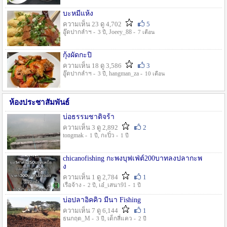
บะหมี่แห้ง
ความเห็น 23 ดู 4,702
5
อู๊ดปากลำฯ -
, Joeey_88 -
3 ปี
7 เดือน
กุ้งผัดกะปิ
ความเห็น 18 ดู 3,586
3
อู๊ดปากลำฯ -
, hangman_za -
3 ปี
10 เดือน
ห้องประชาสัมพันธ์
บ่อธรรมชาติจร้า
ความเห็น 3 ดู 2,892
2
tongmak -
, กะปิ๋ว -
1 ปี
1 ปี
chicanofishing กะพงบุฟเฟ่ต์200บาทลงปลากะพ
ง
ความเห็น 1 ดู 2,784
1
เรือจ้าง -
, เอ๋_เสนา91 -
2 ปี
1 ปี
บ่อปลาอิคคิว มีนา Fishing
ความเห็น 7 ดู 6,144
1
ธนกฤต_M -
, เด็กสี่แคว -
3 ปี
2 ปี