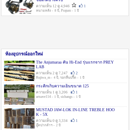
ความเห็น 12 ดู 4,946
1
หนามหลัง -
, Prajum -
8 ปี
1 ปี
ห้องอุปกรณ์ออกใหม่
The Anjumaraa คัน Hi-End รุ่นแรกจาก PREY
LAB
ความเห็น 2 ดู 7,247
2
Rujiwa_m -
, รอกลื่นปรื๊ด -
4 ปี
1 ปี
กระติกเก็บความเย็นขนาด 125
ความเห็น 1 ดู 3,206
1
artsave114 -
, sichangs -
1 ปี
1 ปี
MUSTAD JAW-LOK IN-LINE TREBLE HOO
K - 5X
ความเห็น 0 ดู 3,334
1
อู๊ดปากลำฯ -
2 ปี