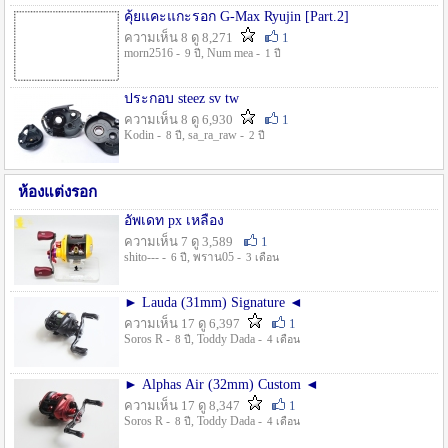
คุ้ยแคะแกะรอก G-Max Ryujin [Part.2]
ความเห็น 8 ดู 8,271
1
morn2516 -
, Num mea -
9 ปี
1 ปี
ประกอบ steez sv tw
ความเห็น 8 ดู 6,930
1
Kodin -
, sa_ra_raw -
8 ปี
2 ปี
ห้องแต่งรอก
อัพเดท px เหลือง
ความเห็น 7 ดู 3,589
1
shito--- -
, พราน05 -
6 ปี
3 เดือน
► Lauda (31mm) Signature ◄
ความเห็น 17 ดู 6,397
1
Soros R -
, Toddy Dada -
8 ปี
4 เดือน
► Alphas Air (32mm) Custom ◄
ความเห็น 17 ดู 8,347
1
Soros R -
, Toddy Dada -
8 ปี
4 เดือน