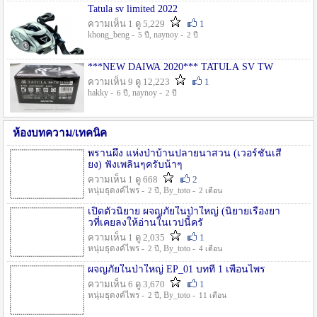
Tatula sv limited 2022
ความเห็น 1 ดู 5,229
1
khong_beng -
, naynoy -
5 ปี
2 ปี
***NEW DAIWA 2020*** TATULA SV TW
ความเห็น 9 ดู 12,223
1
hakky -
, naynoy -
6 ปี
2 ปี
ห้องบทความ/เทคนิค
พรานผึ้ง แห่งป่าบ้านปลายนาสวน (เวอร์ชั่นเสี
ยง) ฟังเพลินๆครับน้าๆ
ความเห็น 1 ดู 668
2
หนุ่มธุดงค์ไพร -
, By_toto -
2 ปี
2 เดือน
เปิดตัวนิยาย ผจญภัยในป่าใหญ่ (นิยายเรื่องยา
วที่เคยลงให้อ่านในเวปนี้ครั
ความเห็น 1 ดู 2,035
1
หนุ่มธุดงค์ไพร -
, By_toto -
2 ปี
4 เดือน
ผจญภัยในป่าใหญ่ EP_01 บทที่ 1 เพื่อนไพร
ความเห็น 6 ดู 3,670
1
หนุ่มธุดงค์ไพร -
, By_toto -
2 ปี
11 เดือน