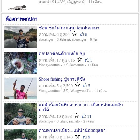
แนะนำ 91.43%, ณัฏฐพล ฝ่ -
11 เดือน
ห้องภาพตกปลา
ช่อน ชะโด กระสูบ ก่อนฝนจะมา
ความเห็น 6 ดู 290
6
aberenger -
, aberenger -
3 สัปดาห์
6 วัน
ตกปลาช่อนด้วยเหยื่อ Aji
ความเห็น 17 ดู 2,815
5
Wongwoottun -
, kaewnon -
7 ปี
1 เดือน
Shore fishing @เกาะสีชัง
ความเห็น 5 ดู 2,509
5
Wongwoottun -
, WongwootTun -
5 ปี
1 เดือน
แม่น้ำน้อยวันที่ปลาหายาก...เกือบหลับแต่กลับ
มาได้
ความเห็น 10 ดู 893
11
aberenger -
, rachalo -
3 เดือน
2 เดือน
ตามหาปลาเบี้ยว...แม่น้ำน้อยอยุธยา
ความเห็น 8 ดู 1,143
9