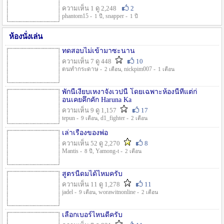
ความเห็น 1 ดู 2,248
2
phantom15 -
, snapper -
1 ปี
1 ปี
ห้องนั่งเล่น
ทดสอบไม่เข้ามาซะนาน
ความเห็น 7 ดู 448
10
ตนทำกระดาษ -
, nickpim007 -
2 เดือน
1 เดือน
พักนี้เงียบเหงาจังเวปนี้ โดยเฉพาะห้องนี้ที่แต่ก่
อนเคยคึกคัก Haruna Ka
ความเห็น 9 ดู 1,157
17
tepun -
, d1_fighter -
9 เดือน
2 เดือน
เล่าเรื่องของพ่อ
ความเห็น 52 ดู 2,270
8
Mantis -
, Yamong-t -
8 ปี
2 เดือน
สูตรนี้ดมได้ไหมครับ
ความเห็น 11 ดู 1,278
11
jadel -
, worawitnonline -
9 เดือน
2 เดือน
เลือกเบอร์ไหนดีครับ