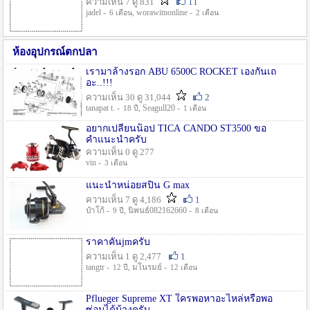
ความเห็น 7 ดู 831
11
jadel -
, worawitnonline -
6 เดือน
2 เดือน
ห้องอุปกรณ์ตกปลา
เรามาล้างรอก ABU 6500C ROCKET เองกันเถ
อะ..!!!
ความเห็น 30 ดู 31,044
2
tanapat t. -
, Seagull20 -
18 ปี
1 เดือน
อยากเปลี่ยนน็อป TICA CANDO ST3500 ขอ
คำแนะนำครับ
ความเห็น 0 ดู 277
vin -
3 เดือน
แนะนำหน่อยสปิน G max
ความเห็น 7 ดู 4,186
1
ป๋าโก้ -
, นิพนธ์082162660 -
9 ปี
8 เดือน
ราคาคันjmครับ
ความเห็น 1 ดู 2,477
1
tangtr -
, มโนรมย์ -
12 ปี
12 เดือน
Pflueger Supreme XT ใครพอหาอะไหล่หรือพอ
ซ่อมได้บ้างครับ