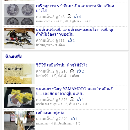
เหรียญบาท ร.9 ที่แพงเป็นแสนบาท ที่มาเป็นอ
ย่างไร
ความเห็น 3 ดู 943
4
manit.com -
, d1_fighter -
9 เดือน
8 เดือน
มนต์เสน่ห์เหยื่อแฮนด์เมดของคนไทย เหยื่อทุก
ตัวก็มีเรื่องราวของมัน
ความเห็น 0 ดู 711
1
fishingover -
9 เดือน
ห้องเหยื่อ
วิธืใช้ เหยื่อรำบ่ม น้าๆใช้ยังไง
ความเห็น 2 ดู 3,216
2
birdke70 -
, บั้งไฟ -
1 ปี
1 เดือน
หนอนยางGary YAMAMOTO ชอบส่วนตัวครั
บ... เลยจัดมาจากญี่ปุ่นเลย..
ความเห็น 8 ดู 5,876
1
อาร์ม นครปฐม -
, ดิน117 -
10 ปี
1 ปี
เหยื่อสดตกกุ้งบ่อ
ความเห็น 8 ดู 7,379
1
monchai -
, Devilsmall -
4 ปี
1 ปี