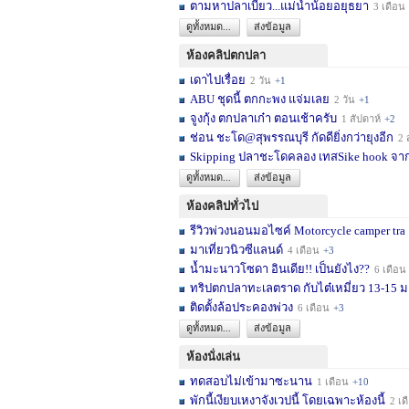
ตามหาปลาเบี้ยว...แม่น้ำน้อยอยุธยา
3 เดือน
ดูทั้งหมด...
ส่งข้อมูล
ห้องคลิปตกปลา
เดาไปเรื่อย
2 วัน
+1
ABU ชุดนี้ ตกกะพง แจ่มเลย
2 วัน
+1
จูงกุ้ง ตกปลาเก๋า ตอนเช้าครับ
1 สัปดาห์
+2
ช่อน ชะโด@สุพรรณบุรี กัดดียิ่งกว่ายุงอีก
2 สัปด
Skipping ปลาชะโดคลอง เทสSike hook จากL
ดูทั้งหมด...
ส่งข้อมูล
ห้องคลิปทั่วไป
รีวิวพ่วงนอนมอไซค์ Motorcycle camper tra
มาเที่ยวนิวซีแลนด์
4 เดือน
+3
น้ำมะนาวโซดา อินเดีย!! เป็นยังไง??
6 เดือน
ทริปตกปลาทะเลตราด กับไต๋เหมี่ยว 13-15 มก
ติดตั้งล้อประคองพ่วง
6 เดือน
+3
ดูทั้งหมด...
ส่งข้อมูล
ห้องนั่งเล่น
ทดสอบไม่เข้ามาซะนาน
1 เดือน
+10
พักนี้เงียบเหงาจังเวปนี้ โดยเฉพาะห้องนี้
2 เดือน