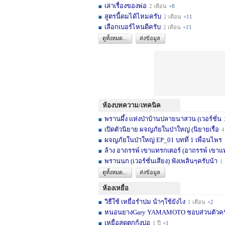
เล่าเรื่องของพ่อ
2 เดือน
+8
สูตรนี้ดมได้ไหมครับ
2 เดือน
+11
เลือกเบอร์ไหนดีครับ
2 เดือน
+11
ดูทั้งหมด...
ส่งข้อมูล
ห้องบทความ/เทคนิค
พรานผึ้ง แห่งป่าบ้านปลายนาสวน (เวอร์ชั่น
2 
เปิดตัวนิยาย ผจญภัยในป่าใหญ่ (นิยายเรื่อ
4 เดื
ผจญภัยในป่าใหญ่ EP_01 บทที่ 1 เพื่อนไพร
1
ล้าง อาถรรพ์ เขาแทรกเตอร์ (อาถรรพ์ เขาแ
พรานนก (เวอร์ชั่นเสียง) ฟังเพลินๆครับน้า
1 ปี
ดูทั้งหมด...
ส่งข้อมูล
ห้องเหยื่อ
วิธืใช้ เหยื่อรำบ่ม น้าๆใช้ยังไง
1 เดือน
+2
หนอนยางGary YAMAMOTO ชอบส่วนตัวครับ... 
เหยื่อสดตกกุ้งบ่อ
1 ปี
+1