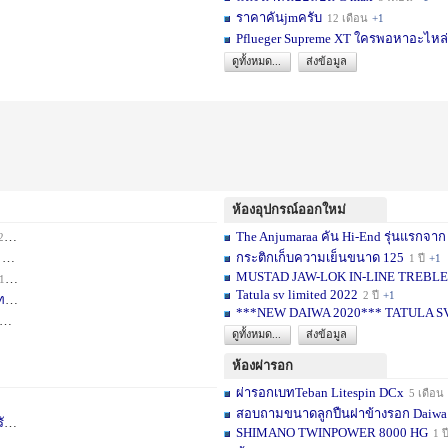
ราคาคันjmครับ
12 เดือน
+1
Pflueger Supreme XT ใครพอหาอะไหล่ห
ดูทั้งหมด...
ส่งข้อมูล
ห้องอุปกรณ์ออกใหม่
The Anjumaraa คัน Hi-End รุ่นแรกจาก
เดือน
+2
กระติกเก็บความเย็นขนาด 125
อน
+1
1 ปี
+1
MUSTAD JAW-LOK IN-LINE TREBLE HOOK
1 เดือน
+1
Tatula sv limited 2022
2 ปี
+1
ท
1 ปี
+1
***NEW DAIWA 2020*** TATULA S
+1
ดูทั้งหมด...
ส่งข้อมูล
ห้องผ่ารอก
ผ่ารอกเบทTeban Litespin DCx
5 เดือน
สอบถามขนาดลูกปืนฝาข้างรอก Daiwa
เ
1 ปี
+1
SHIMANO TWINPOWER 8000 HG
1 ป