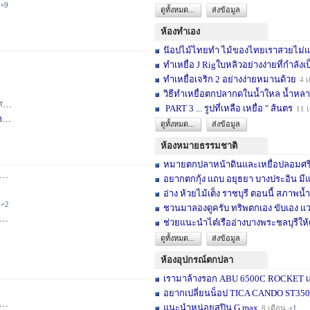
+9
ดูทั้งหมด...
ส่งข้อมูล
ห้องทำเอง
น๊อปไม้ไทยทำ ไม้ของไทยเราสวยไม่แพ้ต
ทำเหยื่อ J Rigใบหลิวอย่างง่ายที่กำลังเป
ทำเหยื่อเจริก 2 อย่างง่ายหมานด้วย
4 เ
วิธีทำเหยื่อตกปลากดในน้ำใหล น้ำหลา
าห์
+2
PART 3 ... รูปที่เหลือ เหยื่อ " ส้นตร
11 
F
3 สัปดาห์
ดูทั้งหมด...
ส่งข้อมูล
ห้องหมายธรรมชาติ
หมายตกปลาหน้าดินและเหยื่อปลอมศรีสะเ
3 เดือน
+2
อยากตกกุ้ง แถบ อยุธยา บางประอิน มีแ
อ่าง ห้วยไม้เต็ง ราชบุรี ตอนนี้ สภาพน้ำ
+2
ชวนมาลองดูครับ ทริพตกเอง ขับเอง แวะ
6 เดือน
+3
ช่วยแนะนำไต๋เรืออ่างบางพระชลบุรีให้
ดูทั้งหมด...
ส่งข้อมูล
ห้องอุปกรณ์ตกปลา
เรามาล้างรอก ABU 6500C ROCKET เอง
อยากเปลี่ยนน็อป TICA CANDO ST3500 ข
+17
แนะนำหน่อยสปิน G max
8 เดือน
+1