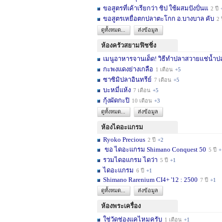
ขอสูตรที่เค้าเรียกว่า ชิป ใช้ผสมปังปั่นแ
2 ปี
ขอสูตรเหยื่อตกปลาตะโกก อ.บางบาล คับ
2 
ดูทั้งหมด...
ส่งข้อมูล
ห้องครัวสยามฟิชชิ่ง
เมนูอาหารจานเด็ด! วิธีทำปลาสวายแช่น้ำปล
กะพงแดงย่างเกลือ
1 เดือน
+5
ซาซิมิปลาอินทรีย์
7 เดือน
+5
บะหมี่แห้ง
7 เดือน
+5
กุ้งผัดกะปิ
10 เดือน
+3
ดูทั้งหมด...
ส่งข้อมูล
ห้องไดอะแกรม
Ryoko Precious
2 ปี
+2
ขอ ไดอะแกรม Shimano Conquest 50
5 ปี
+
รวมไดอแกรม ไดว่า
5 ปี
+1
ไดอะแกรม
6 ปี
+1
Shimano Rarenium CI4+ '12 : 2500
7 ปี
+1
ดูทั้งหมด...
ส่งข้อมูล
ห้องพระเครื่อง
ใช่วัดช่องแคไหมครับ
1 เดือน
+1