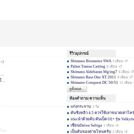
รีวิวอุปกรณ์
Shimano Biomaster SWA
3 เดือน
+7
+2
Palms Transa Casting
6 เดือน
+7
Shimano Aldebaran Mg/mg7
6 เดือน
+7
+5
Shimano Bass One XT 2011
8 เดือน
+7
ใ
1 สัปดาห์
Shimano Conquest DC 50/51
11 เดือน
ดูทั้งหมด...
ห้องคำถาม/ความเห็น
แก่งกระจาน
3 วัน
6
คันชิงหลิว 4.5 ควรใช้เลาขนาดเท่าไหร
แนะนำด้วยคับ คันเบ็ด O2+ รุ่น Valkyrie
เซียนDaiwa Saltiga
1 เดือน
+1
ดือน
+11
เป็นคันของค่ายไหนครับ
2 เดือน
+1