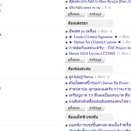
คุ้ยแคะแกะรอก G-Max Ryujin [Part.2]
+1
ประกอบ steez sv tw
2 ปี
+1
ปี
+1
ดูทั้งหมด...
ส่งข้อมูล
ห้องแต่งรอก
อัพเดท px เหลือง
3 เดือน
+1
า
3 สัปดาห์
+1
► Lauda (31mm) Signature ◄
4 เดือน
► Alphas Air (32mm) Custom ◄
4 เดื
ภาคต่อกันเลยนะครับ ~ TDZ Project Ir
Daiwa 2024 Luvias LT2500S
11 เดือน
ดูทั้งหมด...
ส่งข้อมูล
ห้องของสะสม
ฝูง คุณปู่ Daiwa
1 เดือน
+2
คันเบ็ดตกสปิ๋วรุ่นเก่า Daiwa รุ่น Power
1
สายปลาบ่อ..ลูกๆผมเองครับ กว่าจะรวบร
เหรียญบาท ร.9 ที่แพงเป็นแสนบาท ที่ม
มนต์เสน่ห์เหยื่อแฮนด์เมดของคนไทย เ
ดูทั้งหมด...
ส่งข้อมูล
ห้องแม็ทช์/แข่งขัน
แมทช์การแข่งขั้นตกปลาคนปั้นรำครั้งท