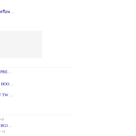
รือพอซ
1 ปี
+1
 PREY
1 ปี
+2
 - 5X
2 ปี
+1
V TW
2 ปี
+1
+3
 BG10
1 ปี
+1
ี
+1