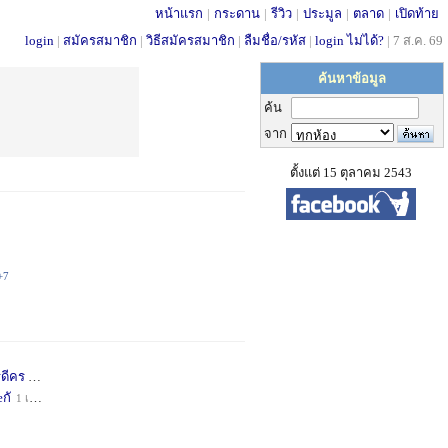
หน้าแรก
|
กระดาน
|
รีวิว
|
ประมูล
|
ตลาด
|
เปิดท้าย
login
|
สมัครสมาชิก
|
วิธีสมัครสมาชิก
|
ลืมชื่อ/รหัส
|
login ไม่ได้?
|
7 ส.ค. 69
ค้นหาข้อมูล
ค้น
จาก
ตั้งแต่ 15 ตุลาคม 2543
+7
่ดีคร
1 เดือน
+1
กั
1 เดือน
+1