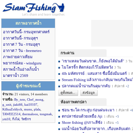
สภาพอากาศน้ำ
อากาศวันนี้- กรมอุทกศาสตร์
อากาศวันนี้- กรมอุตุฯ
อากาศ 7 วัน - กรมอุตุฯ
อากาศ 7 วัน - freemeteo
กระดาน
ภาพถ่ายดาวเทียม
"เขาแหลมวันฝนขาด...ก็ยังพอได้มันส์"
3 วัน
พยากรณ์ลม - windguru
ไมโครจิ้ก ติดกล่องไว้ไม่ผิดหวัง
3 วัน
สภาพน้ำในอ่างเก็บน้ำ
4lb มหัศจรรย์ : แสมสาร ชื่อนี้ยังมีมนตร์
1 สัปดาห์
มาตราน้ำ 2569
Stream Fishing แล้วเราจะกลับมาพบกันใหม่
ผู้เข้าชมขณะนี้
ปลากดแม่น้ำน่านกินดุมากคับ
1 สัปดาห์
+2
ดูทั้งหมด...
ส่งข้อมูล
จำนวน:
21 visitors, 14 members
รายชื่อ:
By_toto
,
Chef_mong
,
ห้องภาพตกปลา
g_unit
,
jiaki66
,
kai10107
,
KilluaZoldyck
,
munu
,
plala
,
ช่อน ชะโด กระสูบ ก่อนฝนจะมา
1 สัปดาห์
+
TAWEE2514
,
thermaloou
,
tongmak
,
ตกปลาช่อนด้วยเหยื่อ Aji
1 เดือน
+5
ytti10
,
กิ่งไผ่
,
วัทธิกร
Shore fishing @เกาะสีชัง
1 เดือน
+5
แม่น้ำน้อยวันที่ปลาหายาก...เกือบหลับแต่ก
2 เ