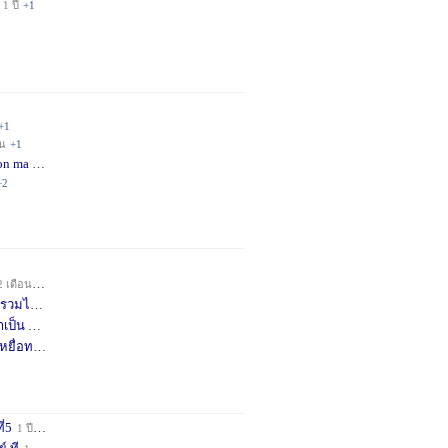
1 ปี
+1
+1
อน
+1
on ma
4 เดือน
+2
+2
2 เดือน
+1
วมได้
7 เดือน
+3
าเป็น
8 เดือน
+4
หยื่อท
9 เดือน
+1
ี่5
1 ปี
+1