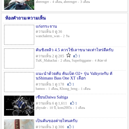
aberenger -
, aberenger -
4 เดือน
3 เดือน
ห้องคำถาม/ความเห็น
แก่งกระจาน
ความเห็น 0 ดู 36
wanchalerm_wan -
2 วัน
คันชิงหลิว 4.5 ควรใช้เลาขนาดเท่าไหร่ดีครับ
ความเห็น 2 ดู 285
1
TuK_Mahachai -
, Superbiggame -
2 เดือน
4 สัปดาห์
แนะนำด้วยคับ คันเบ็ด O2+ รุ่น Valkyrieกับ คั
นShimano Bass One XT เลือก
ความเห็น 1 ดู 178
1
bamoo -
, Khong_beng -
1 เดือน
1 เดือน
เซียนDaiwa Saltiga
ความเห็น 6 ดู 1,611
1
physale -
, kom2005s -
10 ปี
1 เดือน
เป็นคันของค่ายไหนครับ
ความเห็น 3 ดู 306
1