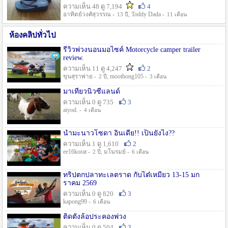
ความเห็น 48 ดู 7,194
4
อาทิตย์วงศ์สุวรรณ -
, Toddy Dada -
13 ปี
11 เดือน
ห้องคลิปทั่วไป
รีวิวพ่วงนอนมอไซค์ Motorcycle camper trailer
review.
ความเห็น 11 ดู 4,247
2
ขุนสุราพ่าย -
, moothong105 -
2 ปี
3 เดือน
มาเที่ยวนิวซีแลนด์
ความเห็น 0 ดู 735
3
aiyod. -
4 เดือน
น้ำมะนาวโซดา อินเดีย!! เป็นยังไง??
ความเห็น 1 ดู 1,610
2
ee16korat -
, มโนรมย์ -
2 ปี
6 เดือน
ทริปตกปลาทะเลตราด กับไต๋เหมี่ยว 13-15 มก
ราคม 2569
ความเห็น 0 ดู 820
3
kapong99 -
6 เดือน
ติดตั้งล้อประคองพ่วง
ความเห็น 0 ดู 504
3