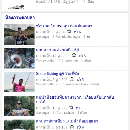
แนะนำ 91.43%, ณัฏฐพล ฝ่ -
11 เดือน
ห้องภาพตกปลา
ช่อน ชะโด กระสูบ ก่อนฝนจะมา
ความเห็น 6 ดู 284
6
aberenger -
, aberenger -
3 สัปดาห์
6 วัน
ตกปลาช่อนด้วยเหยื่อ Aji
ความเห็น 17 ดู 2,808
5
Wongwoottun -
, kaewnon -
7 ปี
1 เดือน
Shore fishing @เกาะสีชัง
ความเห็น 5 ดู 2,503
5
Wongwoottun -
, WongwootTun -
5 ปี
1 เดือน
แม่น้ำน้อยวันที่ปลาหายาก...เกือบหลับแต่กลับ
มาได้
ความเห็น 10 ดู 886
11
aberenger -
, rachalo -
3 เดือน
2 เดือน
ตามหาปลาเบี้ยว...แม่น้ำน้อยอยุธยา
ความเห็น 8 ดู 1,139
9