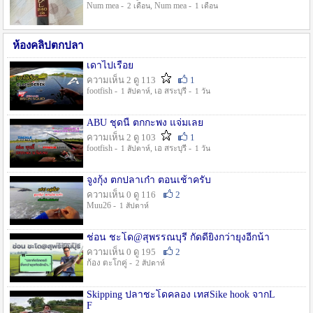
Num mea -
, Num mea -
2 เดือน
1 เดือน
ห้องคลิปตกปลา
เดาไปเรื่อย
ความเห็น 2 ดู 113
1
footfish -
, เอ สระบุรี -
1 สัปดาห์
1 วัน
ABU ชุดนี้ ตกกะพง แจ่มเลย
ความเห็น 2 ดู 103
1
footfish -
, เอ สระบุรี -
1 สัปดาห์
1 วัน
จูงกุ้ง ตกปลาเก๋า ตอนเช้าครับ
ความเห็น 0 ดู 116
2
Muu26 -
1 สัปดาห์
ช่อน ชะโด@สุพรรณบุรี กัดดียิ่งกว่ายุงอีกน้า
ความเห็น 0 ดู 195
2
ก้อง ตะโกคู่ -
2 สัปดาห์
Skipping ปลาชะโดคลอง เทสSike hook จากL
F