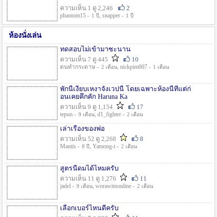
ความเห็น 1 ดู 2,246
2
phantom15 -
, snapper -
1 ปี
1 ปี
ห้องนั่งเล่น
ทดสอบไม่เข้ามาซะนาน
ความเห็น 7 ดู 445
10
ตนทำกระดาษ -
, nickpim007 -
2 เดือน
1 เดือน
พักนี้เงียบเหงาจังเวปนี้ โดยเฉพาะห้องนี้ที่แต่ก่
อนเคยคึกคัก Haruna Ka
ความเห็น 9 ดู 1,154
17
tepun -
, d1_fighter -
9 เดือน
2 เดือน
เล่าเรื่องของพ่อ
ความเห็น 52 ดู 2,268
8
Mantis -
, Yamong-t -
8 ปี
2 เดือน
สูตรนี้ดมได้ไหมครับ
ความเห็น 11 ดู 1,276
11
jadel -
, worawitnonline -
9 เดือน
2 เดือน
เลือกเบอร์ไหนดีครับ