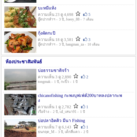
บะหมี่แห้ง
ความเห็น 23 ดู 4,698
5
อู๊ดปากลำฯ -
, Joeey_88 -
3 ปี
7 เดือน
กุ้งผัดกะปิ
ความเห็น 18 ดู 3,581
3
อู๊ดปากลำฯ -
, hangman_za -
3 ปี
10 เดือน
ห้องประชาสัมพันธ์
บ่อธรรมชาติจร้า
ความเห็น 3 ดู 2,890
2
tongmak -
, กะปิ๋ว -
1 ปี
1 ปี
chicanofishing กะพงบุฟเฟ่ต์200บาทลงปลากะพ
ง
ความเห็น 1 ดู 2,782
1
เรือจ้าง -
, เอ๋_เสนา91 -
2 ปี
1 ปี
บ่อปลาอิคคิว มีนา Fishing
ความเห็น 7 ดู 6,143
1
ธนกฤต_M -
, เด็กสี่แคว -
3 ปี
2 ปี