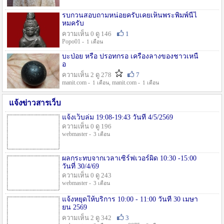
รบกวนสอบถามหน่อยครับเคยเห็นพระพิมพ์นี้ไ
หมครับ
ความเห็น 0 ดู 146
1
Popo01 -
1 เดือน
บะป่อย หรือ ปรอทกรอ เครื่องลางของชาวเหนื
อ
ความเห็น 2 ดู 278
7
manit.com -
, manit.com -
1 เดือน
1 เดือน
แจ้งข่าวสารเว็บ
แจ้งเว็บล่ม 19:08-19:43 วันที่ 4/5/2569
ความเห็น 0 ดู 196
webmaster -
3 เดือน
ผลกระทบจากเวลาเซิร์ฟเวอร์ผิด 10:30 -15:00
วันที่ 30/4/69
ความเห็น 0 ดู 243
webmaster -
3 เดือน
แจ้งหยุดให้บริการ 10:00 - 11:00 วันที่ 30 เมษา
ยน 2569
ความเห็น 2 ดู 342
3