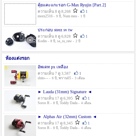
คุ้ยแคะแกะรอก G-Max Ryujin [Part.2]
ความเห็น 8 ดู 8,268
1
morn2516 -
, Num mea -
9 ปี
1 ปี
ประกอบ steez sv tw
ความเห็น 8 ดู 6,928
1
Kodin -
, sa_ra_raw -
8 ปี
2 ปี
ห้องแต่งรอก
อัพเดท px เหลือง
ความเห็น 7 ดู 3,587
1
shito--- -
, พราน05 -
6 ปี
3 เดือน
► Lauda (31mm) Signature ◄
ความเห็น 17 ดู 6,395
1
Soros R -
, Toddy Dada -
8 ปี
4 เดือน
► Alphas Air (32mm) Custom ◄
ความเห็น 17 ดู 8,345
1
Soros R -
, Toddy Dada -
8 ปี
4 เดือน