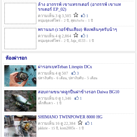
ล้าง อาถรรพ์ เขาแทรกเตอร์ (อาถรรพ์ เขาแท
รกเตอร์ EP_02)
ความเห็น 3 ดู 3,505
1
หนุ่มธุดงค์ไพร -
, สุดเกะกะ -
2 ปี
1 ปี
พรานนก (เวอร์ชั่นเสียง) ฟังเพลินๆครับน้าๆ
ความเห็น 4 ดู 2,864
1
หนุ่มธุดงค์ไพร -
, Jaja_4133 -
2 ปี
1 ปี
ห้องผ่ารอก
ผ่ารอกเบทTeban Litespin DCx
ความเห็น 4 ดู 507
3
ปลางับคับ -
, ปลางับคับ -
6 เดือน
5 เดือน
สอบถามขนาดลูกปืนฝาข้างรอก Daiwa BG10
ความเห็น 0 ดู 1,346
1
เด็กสี่แคว -
1 ปี
SHIMANO TWINPOWER 8000 HG
ความเห็น 16 ดู 22,384
1
jakkrie -
, kom2005s -
15 ปี
1 ปี