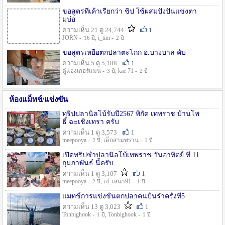
ขอสูตรที่เค้าเรียกว่า ชิป ใช้ผสมปังปั่นแข่งตา
มบ่อ
ความเห็น 21 ดู 24,744
1
JORN -
, i_tim -
16 ปี
2 ปี
ขอสูตรเหยื่อตกปลาตะโกก อ.บางบาล คับ
ความเห็น 5 ดู 5,188
1
ตู่แฮงเกอร์แมน -
, kae 71 -
3 ปี
2 ปี
ห้องแม็ทช์/แข่งขัน
ทริปปลานิลโบ้รับปี2567 พิกัด เทพราช บ้านโพ
ธิ์ ฉะเชิงเทรา ครับ
ความเห็น 1 ดู 3,573
1
meepooya -
, เด็กสามพราน -
2 ปี
1 ปี
เปิดทริปซ้ำปลานิลโบ้เทพราช วันอาทิตย์ ที่ 11
กุมภาพันธ์ นี้ครับ
ความเห็น 1 ดู 3,107
1
meepooya -
, เอ๋_เสนา91 -
2 ปี
1 ปี
แมทช์การแข่งขั้นตกปลาคนปั้นรำครั้งที่5
ความเห็น 13 ดู 3,023
1
Tonbighook -
, Tonbighook -
1 ปี
1 ปี