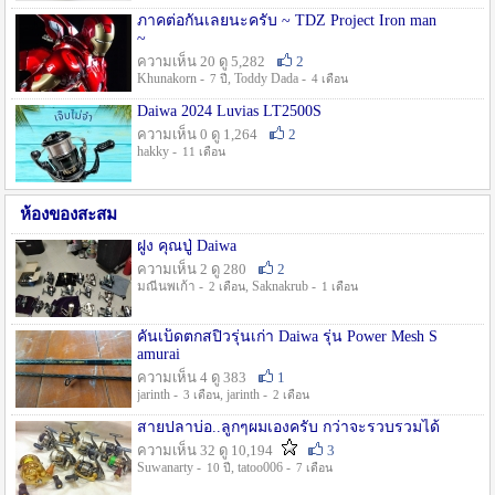
ภาคต่อกันเลยนะครับ ~ TDZ Project Iron man
~
ความเห็น 20 ดู 5,282
2
Khunakorn -
, Toddy Dada -
7 ปี
4 เดือน
Daiwa 2024 Luvias LT2500S
ความเห็น 0 ดู 1,264
2
hakky -
11 เดือน
ห้องของสะสม
ฝูง คุณปู่ Daiwa
ความเห็น 2 ดู 280
2
มณีนพเก้า -
, Saknakrub -
2 เดือน
1 เดือน
คันเบ็ดตกสปิ๋วรุ่นเก่า Daiwa รุ่น Power Mesh S
amurai
ความเห็น 4 ดู 383
1
jarinth -
, jarinth -
3 เดือน
2 เดือน
สายปลาบ่อ..ลูกๆผมเองครับ กว่าจะรวบรวมได้
ความเห็น 32 ดู 10,194
3
Suwanarty -
, tatoo006 -
10 ปี
7 เดือน