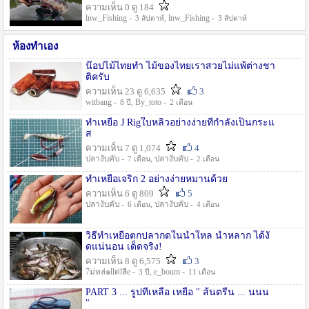
ความเห็น 0 ดู 184
lnw_Fishing -
, lnw_Fishing -
3 สัปดาห์
3 สัปดาห์
ห้องทำเอง
น๊อปไม้ไทยทำ ไม้ของไทยเราสวยไม่แพ้ต่างชา
ติครับ
ความเห็น 23 ดู 6,635
3
witbang -
, By_toto -
8 ปี
2 เดือน
ทำเหยื่อ J Rigใบหลิวอย่างง่ายที่กำลังเป็นกระแ
ส
ความเห็น 7 ดู 1,074
4
ปลางับคับ -
, ปลางับคับ -
7 เดือน
2 เดือน
ทำเหยื่อเจริก 2 อย่างง่ายหมานด้วย
ความเห็น 6 ดู 809
5
ปลางับคับ -
, ปลางับคับ -
6 เดือน
4 เดือน
วิธีทำเหยื่อตกปลากดในน้ำใหล น้ำหลาก ได้งั
ดแน่นอน เด็ดจริง!
ความเห็น 8 ดู 6,575
3
7ม่หล่๑llต่lลีe -
, e_boum -
3 ปี
11 เดือน
PART 3 ... รูปที่เหลือ เหยื่อ " ส้นตรีน ... นนน
"