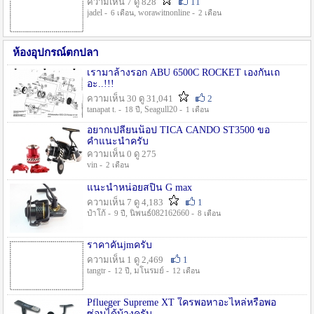
ความเห็น 7 ดู 828
11
jadel -
, worawitnonline -
6 เดือน
2 เดือน
ห้องอุปกรณ์ตกปลา
เรามาล้างรอก ABU 6500C ROCKET เองกันเถ
อะ..!!!
ความเห็น 30 ดู 31,041
2
tanapat t. -
, Seagull20 -
18 ปี
1 เดือน
อยากเปลี่ยนน็อป TICA CANDO ST3500 ขอ
คำแนะนำครับ
ความเห็น 0 ดู 275
vin -
2 เดือน
แนะนำหน่อยสปิน G max
ความเห็น 7 ดู 4,183
1
ป๋าโก้ -
, นิพนธ์082162660 -
9 ปี
8 เดือน
ราคาคันjmครับ
ความเห็น 1 ดู 2,469
1
tangtr -
, มโนรมย์ -
12 ปี
12 เดือน
Pflueger Supreme XT ใครพอหาอะไหล่หรือพอ
ซ่อมได้บ้างครับ