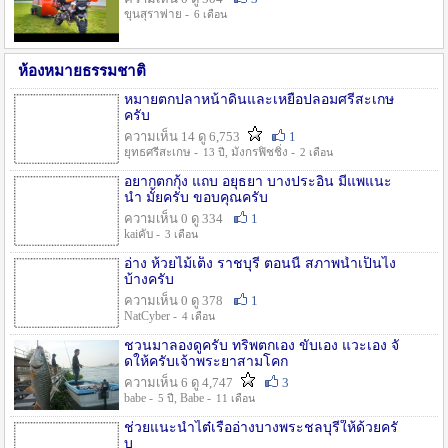
ขุนสุราพ่าย -
6 เดือน
ห้องหมายธรรมชาติ
หมายตกปลาหน้าดินและเหยื่อปลอมศรีสะเกษ
ครับ
ความเห็น 14 ดู 6,753
1
ยุทธศรีสะเกษ -
, มังกรฟิชชิ่ง -
13 ปี
2 เดือน
อยากตกกุ้ง แถบ อยุธยา บางประอิน มีแพแนะ
นำ มั้ยครับ ขอบคุณครับ
ความเห็น 0 ดู 334
1
kaiคับ -
3 เดือน
อ่าง ห้วยไม้เต็ง ราชบุรี ตอนนี้ สภาพน้ำเป็นไง
บ้างครับ
ความเห็น 0 ดู 378
1
NatCyber -
4 เดือน
ชวนมาลองดูครับ ทริพตกเอง ขับเอง แวะเอง จั
ดให้ครับเจ้าพระยาสามโคก
ความเห็น 6 ดู 4,747
3
babe -
, Babe -
5 ปี
11 เดือน
ช่วยแนะนำไต๋เรืออ่างบางพระชลบุรีให้ด้วยครั
บ