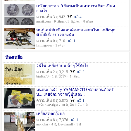
เหรียญบาท ร.9 ที่แพงเป็นแสนบาท ที่มาเป็นอ
ย่างไร
ความเห็น 3 ดู 942
4
manit.com -
, d1_fighter -
9 เดือน
8 เดือน
มนต์เสน่ห์เหยื่อแฮนด์เมดของคนไทย เหยื่อทุก
ตัวก็มีเรื่องราวของมัน
ความเห็น 0 ดู 710
1
fishingover -
9 เดือน
ห้องเหยื่อ
วิธืใช้ เหยื่อรำบ่ม น้าๆใช้ยังไง
ความเห็น 2 ดู 3,215
2
birdke70 -
, บั้งไฟ -
1 ปี
1 เดือน
หนอนยางGary YAMAMOTO ชอบส่วนตัวครั
บ... เลยจัดมาจากญี่ปุ่นเลย..
ความเห็น 8 ดู 5,875
1
อาร์ม นครปฐม -
, ดิน117 -
10 ปี
1 ปี
เหยื่อสดตกกุ้งบ่อ
ความเห็น 8 ดู 7,376
1
monchai -
, Devilsmall -
4 ปี
1 ปี