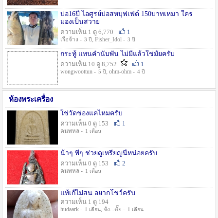
บ่อ16ปี ไอศูรย์บ่อสหบุฟเฟ่ต์ 150บาทเหมา ใคร
มองเป็นสวาย
ความเห็น 1 ดู 6,770
1
เรือจ้าง -
, Fisher_Idol -
3 ปี
3 ปี
กระทู้ แทนคำนับพัน ไม่มีแล้วใช่มั๊ยครับ
ความเห็น 10 ดู 8,752
1
wongwoottun -
, ohm-ohm -
5 ปี
4 ปี
ห้องพระเครื่อง
ใช่วัดช่องแคไหมครับ
ความเห็น 0 ดู 153
1
คนพหล -
1 เดือน
น้าๆ พี่ๆ ช่วยดูเหรียญนี้หน่อยครับ
ความเห็น 0 ดู 153
2
คนพหล -
1 เดือน
แท้เก๊ไม่สน อยากโชว์ครับ
ความเห็น 1 ดู 194
hudaark -
, จัง...ดั๊ย -
1 เดือน
1 เดือน