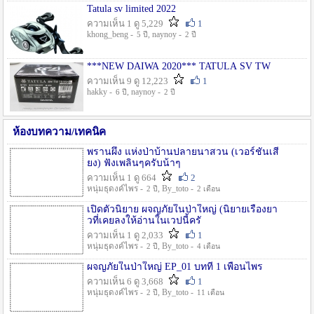
Tatula sv limited 2022
ความเห็น 1 ดู 5,229
1
khong_beng -
, naynoy -
5 ปี
2 ปี
***NEW DAIWA 2020*** TATULA SV TW
ความเห็น 9 ดู 12,223
1
hakky -
, naynoy -
6 ปี
2 ปี
ห้องบทความ/เทคนิค
พรานผึ้ง แห่งป่าบ้านปลายนาสวน (เวอร์ชั่นเสี
ยง) ฟังเพลินๆครับน้าๆ
ความเห็น 1 ดู 664
2
หนุ่มธุดงค์ไพร -
, By_toto -
2 ปี
2 เดือน
เปิดตัวนิยาย ผจญภัยในป่าใหญ่ (นิยายเรื่องยา
วที่เคยลงให้อ่านในเวปนี้ครั
ความเห็น 1 ดู 2,033
1
หนุ่มธุดงค์ไพร -
, By_toto -
2 ปี
4 เดือน
ผจญภัยในป่าใหญ่ EP_01 บทที่ 1 เพื่อนไพร
ความเห็น 6 ดู 3,668
1
หนุ่มธุดงค์ไพร -
, By_toto -
2 ปี
11 เดือน