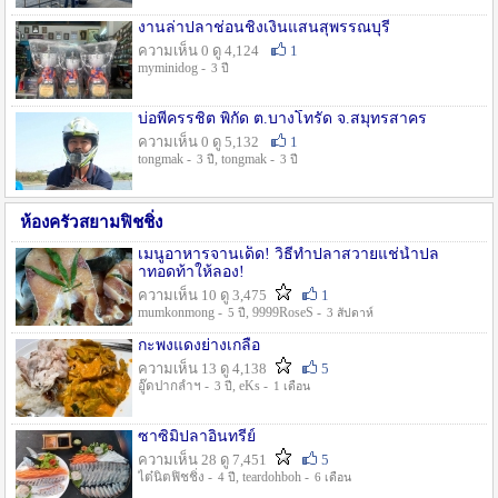
งานล่าปลาช่อนชิงเงินแสนสุพรรณบุรี
ความเห็น 0 ดู 4,124
1
myminidog -
3 ปี
บ่อพี่ครรชิต พิกัด ต.บางโทรัด จ.สมุทรสาคร
ความเห็น 0 ดู 5,132
1
tongmak -
, tongmak -
3 ปี
3 ปี
ห้องครัวสยามฟิชชิ่ง
เมนูอาหารจานเด็ด! วิธีทำปลาสวายแช่น้ำปล
าทอดท้าให้ลอง!
ความเห็น 10 ดู 3,475
1
mumkonmong -
, 9999RoseS -
5 ปี
3 สัปดาห์
กะพงแดงย่างเกลือ
ความเห็น 13 ดู 4,138
5
อู๊ดปากลำฯ -
, eKs -
3 ปี
1 เดือน
ซาซิมิปลาอินทรีย์
ความเห็น 28 ดู 7,451
5
ไต๋นิตฟิชชิ่ง -
, teardohboh -
4 ปี
6 เดือน