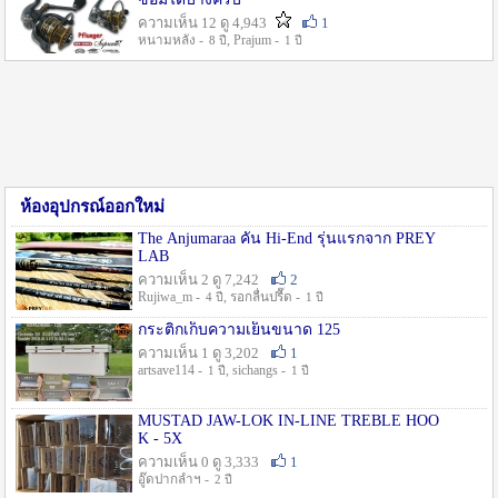
ความเห็น 12 ดู 4,943
1
หนามหลัง -
, Prajum -
8 ปี
1 ปี
ห้องอุปกรณ์ออกใหม่
The Anjumaraa คัน Hi-End รุ่นแรกจาก PREY
LAB
ความเห็น 2 ดู 7,242
2
Rujiwa_m -
, รอกลื่นปรื๊ด -
4 ปี
1 ปี
กระติกเก็บความเย็นขนาด 125
ความเห็น 1 ดู 3,202
1
artsave114 -
, sichangs -
1 ปี
1 ปี
MUSTAD JAW-LOK IN-LINE TREBLE HOO
K - 5X
ความเห็น 0 ดู 3,333
1
อู๊ดปากลำฯ -
2 ปี