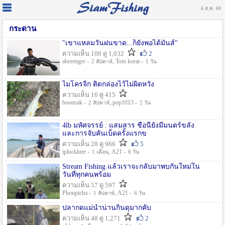
6 ส.ค. 69
กระดาน
"เขาแหลมวันฝนขาด...ก็ยังพอได้มันส์"
ความเห็น 108 ดู 1,032
2
aberenger -
, Tom korat -
2 สัปดาห์
1 วัน
ไมโครจิ้ก ติดกล่องไว้ไม่ผิดหวัง
ความเห็น 16 ดู 415
boonsak -
, pop1013 -
2 สัปดาห์
2 วัน
4lb มหัศจรรย์ : แสมสาร ชื่อนี้ยังมีมนตร์ขลัง
และการจับคันเบ็ดครั้งแรกข
ความเห็น 28 ดู 966
5
iplucklure -
, A21 -
1 เดือน
6 วัน
Stream Fishing แล้วเราจะกลับมาพบกันใหม่ใน
วันที่ทุกคนพร้อม
ความเห็น 57 ดู 597
Phonpicha -
, A21 -
1 สัปดาห์
6 วัน
ปลากดแม่น้ำน่านกินดุมากคับ
ความเห็น 48 ดู 1,271
2