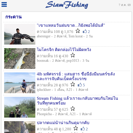
7 ส.ค. 69
กระดาน
"เขาแหลมวันฝนขาด...ก็ยังพอได้มันส์"
ความเห็น 108 ดู 1,076
2
aberenger -
, Tom korat -
2 สัปดาห์
2 วัน
ไมโครจิ้ก ติดกล่องไว้ไม่ผิดหวัง
ความเห็น 16 ดู 430
boonsak -
, pop1013 -
2 สัปดาห์
3 วัน
4lb มหัศจรรย์ : แสมสาร ชื่อนี้ยังมีมนตร์ขลัง
และการจับคันเบ็ดครั้งแรกข
ความเห็น 28 ดู 976
5
iplucklure -
, A21 -
1 เดือน
1 สัปดาห์
Stream Fishing แล้วเราจะกลับมาพบกันใหม่ใน
วันที่ทุกคนพร้อม
ความเห็น 57 ดู 625
Phonpicha -
, A21 -
2 สัปดาห์
1 สัปดาห์
ปลากดแม่น้ำน่านกินดุมากคับ
ความเห็น 48 ดู 1,280
2