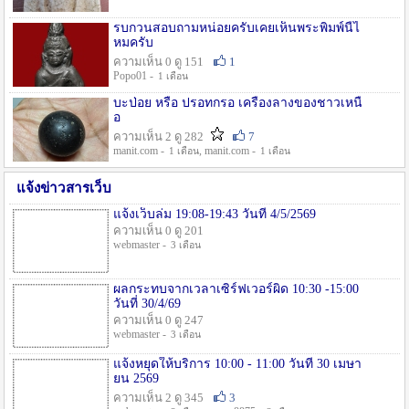
รบกวนสอบถามหน่อยครับเคยเห็นพระพิมพ์นี้ไ
หมครับ
ความเห็น 0 ดู 151
1
Popo01 -
1 เดือน
บะป่อย หรือ ปรอทกรอ เครื่องลางของชาวเหนื
อ
ความเห็น 2 ดู 282
7
manit.com -
, manit.com -
1 เดือน
1 เดือน
แจ้งข่าวสารเว็บ
แจ้งเว็บล่ม 19:08-19:43 วันที่ 4/5/2569
ความเห็น 0 ดู 201
webmaster -
3 เดือน
ผลกระทบจากเวลาเซิร์ฟเวอร์ผิด 10:30 -15:00
วันที่ 30/4/69
ความเห็น 0 ดู 247
webmaster -
3 เดือน
แจ้งหยุดให้บริการ 10:00 - 11:00 วันที่ 30 เมษา
ยน 2569
ความเห็น 2 ดู 345
3