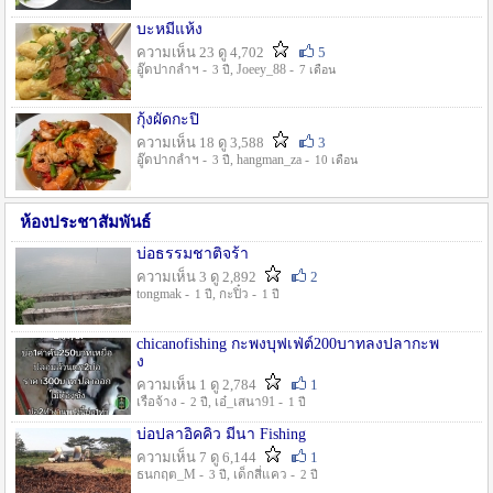
บะหมี่แห้ง
ความเห็น 23 ดู 4,702
5
อู๊ดปากลำฯ -
, Joeey_88 -
3 ปี
7 เดือน
กุ้งผัดกะปิ
ความเห็น 18 ดู 3,588
3
อู๊ดปากลำฯ -
, hangman_za -
3 ปี
10 เดือน
ห้องประชาสัมพันธ์
บ่อธรรมชาติจร้า
ความเห็น 3 ดู 2,892
2
tongmak -
, กะปิ๋ว -
1 ปี
1 ปี
chicanofishing กะพงบุฟเฟ่ต์200บาทลงปลากะพ
ง
ความเห็น 1 ดู 2,784
1
เรือจ้าง -
, เอ๋_เสนา91 -
2 ปี
1 ปี
บ่อปลาอิคคิว มีนา Fishing
ความเห็น 7 ดู 6,144
1
ธนกฤต_M -
, เด็กสี่แคว -
3 ปี
2 ปี