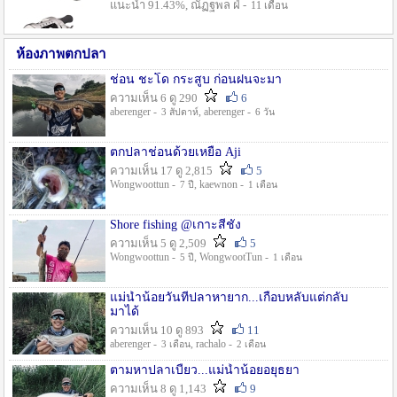
แนะนำ 91.43%, ณัฏฐพล ฝ่ -
11 เดือน
ห้องภาพตกปลา
ช่อน ชะโด กระสูบ ก่อนฝนจะมา
ความเห็น 6 ดู 290
6
aberenger -
, aberenger -
3 สัปดาห์
6 วัน
ตกปลาช่อนด้วยเหยื่อ Aji
ความเห็น 17 ดู 2,815
5
Wongwoottun -
, kaewnon -
7 ปี
1 เดือน
Shore fishing @เกาะสีชัง
ความเห็น 5 ดู 2,509
5
Wongwoottun -
, WongwootTun -
5 ปี
1 เดือน
แม่น้ำน้อยวันที่ปลาหายาก...เกือบหลับแต่กลับ
มาได้
ความเห็น 10 ดู 893
11
aberenger -
, rachalo -
3 เดือน
2 เดือน
ตามหาปลาเบี้ยว...แม่น้ำน้อยอยุธยา
ความเห็น 8 ดู 1,143
9