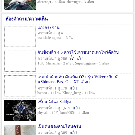
aberenger -
, aberenger -
4 เดือน
3 เดือน
ห้องคำถาม/ความเห็น
แก่งกระจาน
ความเห็น 0 ดู 41
wanchalerm_wan -
3 วัน
คันชิงหลิว 4.5 ควรใช้เลาขนาดเท่าไหร่ดีครับ
ความเห็น 2 ดู 286
1
TuK_Mahachai -
, Superbiggame -
2 เดือน
1 เดือน
แนะนำด้วยคับ คันเบ็ด O2+ รุ่น Valkyrieกับ คั
นShimano Bass One XT เลือก
ความเห็น 1 ดู 179
1
bamoo -
, Khong_beng -
1 เดือน
1 เดือน
เซียนDaiwa Saltiga
ความเห็น 6 ดู 1,615
1
physale -
, kom2005s -
10 ปี
1 เดือน
เป็นคันของค่ายไหนครับ
ความเห็น 3 ดู 309
1