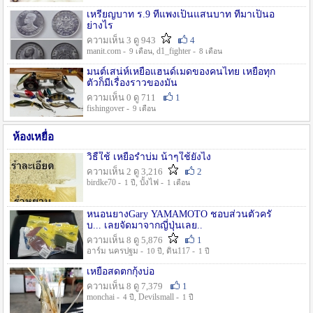
เหรียญบาท ร.9 ที่แพงเป็นแสนบาท ที่มาเป็นอ
ย่างไร
ความเห็น 3 ดู 943
4
manit.com -
, d1_fighter -
9 เดือน
8 เดือน
มนต์เสน่ห์เหยื่อแฮนด์เมดของคนไทย เหยื่อทุก
ตัวก็มีเรื่องราวของมัน
ความเห็น 0 ดู 711
1
fishingover -
9 เดือน
ห้องเหยื่อ
วิธืใช้ เหยื่อรำบ่ม น้าๆใช้ยังไง
ความเห็น 2 ดู 3,216
2
birdke70 -
, บั้งไฟ -
1 ปี
1 เดือน
หนอนยางGary YAMAMOTO ชอบส่วนตัวครั
บ... เลยจัดมาจากญี่ปุ่นเลย..
ความเห็น 8 ดู 5,876
1
อาร์ม นครปฐม -
, ดิน117 -
10 ปี
1 ปี
เหยื่อสดตกกุ้งบ่อ
ความเห็น 8 ดู 7,379
1
monchai -
, Devilsmall -
4 ปี
1 ปี