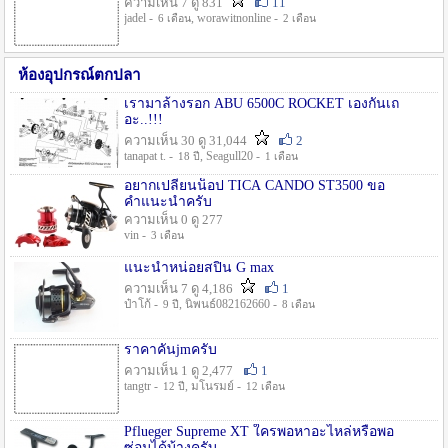
ความเห็น 7 ดู 831
11
jadel -
, worawitnonline -
6 เดือน
2 เดือน
ห้องอุปกรณ์ตกปลา
เรามาล้างรอก ABU 6500C ROCKET เองกันเถ
อะ..!!!
ความเห็น 30 ดู 31,044
2
tanapat t. -
, Seagull20 -
18 ปี
1 เดือน
อยากเปลี่ยนน็อป TICA CANDO ST3500 ขอ
คำแนะนำครับ
ความเห็น 0 ดู 277
vin -
3 เดือน
แนะนำหน่อยสปิน G max
ความเห็น 7 ดู 4,186
1
ป๋าโก้ -
, นิพนธ์082162660 -
9 ปี
8 เดือน
ราคาคันjmครับ
ความเห็น 1 ดู 2,477
1
tangtr -
, มโนรมย์ -
12 ปี
12 เดือน
Pflueger Supreme XT ใครพอหาอะไหล่หรือพอ
ซ่อมได้บ้างครับ