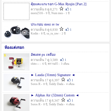
คุ้ยแคะแกะรอก G-Max Ryujin [Part.2]
ความเห็น 8 ดู 8,271
1
morn2516 -
, Num mea -
9 ปี
1 ปี
ประกอบ steez sv tw
ความเห็น 8 ดู 6,930
1
Kodin -
, sa_ra_raw -
8 ปี
2 ปี
ห้องแต่งรอก
อัพเดท px เหลือง
ความเห็น 7 ดู 3,589
1
shito--- -
, พราน05 -
6 ปี
3 เดือน
► Lauda (31mm) Signature ◄
ความเห็น 17 ดู 6,397
1
Soros R -
, Toddy Dada -
8 ปี
4 เดือน
► Alphas Air (32mm) Custom ◄
ความเห็น 17 ดู 8,347
1
Soros R -
, Toddy Dada -
8 ปี
4 เดือน