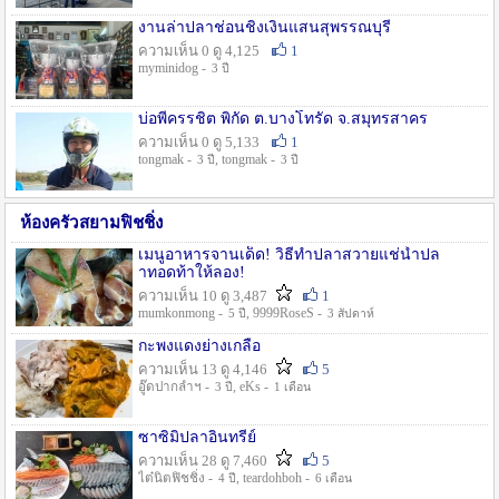
งานล่าปลาช่อนชิงเงินแสนสุพรรณบุรี
ความเห็น 0 ดู 4,125
1
myminidog -
3 ปี
บ่อพี่ครรชิต พิกัด ต.บางโทรัด จ.สมุทรสาคร
ความเห็น 0 ดู 5,133
1
tongmak -
, tongmak -
3 ปี
3 ปี
ห้องครัวสยามฟิชชิ่ง
เมนูอาหารจานเด็ด! วิธีทำปลาสวายแช่น้ำปล
าทอดท้าให้ลอง!
ความเห็น 10 ดู 3,487
1
mumkonmong -
, 9999RoseS -
5 ปี
3 สัปดาห์
กะพงแดงย่างเกลือ
ความเห็น 13 ดู 4,146
5
อู๊ดปากลำฯ -
, eKs -
3 ปี
1 เดือน
ซาซิมิปลาอินทรีย์
ความเห็น 28 ดู 7,460
5
ไต๋นิตฟิชชิ่ง -
, teardohboh -
4 ปี
6 เดือน