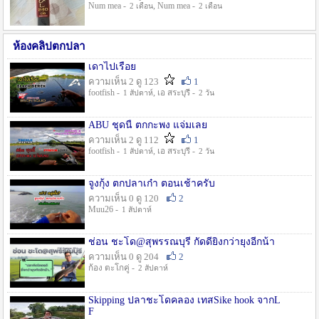
Num mea -
, Num mea -
2 เดือน
2 เดือน
ห้องคลิปตกปลา
เดาไปเรื่อย
ความเห็น 2 ดู 123
1
footfish -
, เอ สระบุรี -
1 สัปดาห์
2 วัน
ABU ชุดนี้ ตกกะพง แจ่มเลย
ความเห็น 2 ดู 112
1
footfish -
, เอ สระบุรี -
1 สัปดาห์
2 วัน
จูงกุ้ง ตกปลาเก๋า ตอนเช้าครับ
ความเห็น 0 ดู 120
2
Muu26 -
1 สัปดาห์
ช่อน ชะโด@สุพรรณบุรี กัดดียิ่งกว่ายุงอีกน้า
ความเห็น 0 ดู 204
2
ก้อง ตะโกคู่ -
2 สัปดาห์
Skipping ปลาชะโดคลอง เทสSike hook จากL
F