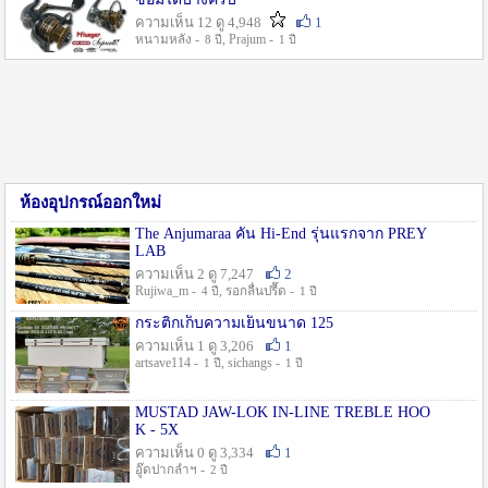
ความเห็น 12 ดู 4,948
1
หนามหลัง -
, Prajum -
8 ปี
1 ปี
ห้องอุปกรณ์ออกใหม่
The Anjumaraa คัน Hi-End รุ่นแรกจาก PREY
LAB
ความเห็น 2 ดู 7,247
2
Rujiwa_m -
, รอกลื่นปรื๊ด -
4 ปี
1 ปี
กระติกเก็บความเย็นขนาด 125
ความเห็น 1 ดู 3,206
1
artsave114 -
, sichangs -
1 ปี
1 ปี
MUSTAD JAW-LOK IN-LINE TREBLE HOO
K - 5X
ความเห็น 0 ดู 3,334
1
อู๊ดปากลำฯ -
2 ปี