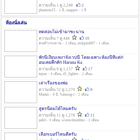
ความเห็น 1 ดู 2,248
2
phantom15 -
, snapper -
1 ปี
1 ปี
ห้องนั่งเล่น
ทดสอบไม่เข้ามาซะนาน
ความเห็น 7 ดู 448
10
ตนทำกระดาษ -
, nickpim007 -
2 เดือน
1 เดือน
พักนี้เงียบเหงาจังเวปนี้ โดยเฉพาะห้องนี้ที่แต่ก่
อนเคยคึกคัก Haruna Ka
ความเห็น 9 ดู 1,157
17
tepun -
, d1_fighter -
9 เดือน
2 เดือน
เล่าเรื่องของพ่อ
ความเห็น 52 ดู 2,270
8
Mantis -
, Yamong-t -
8 ปี
2 เดือน
สูตรนี้ดมได้ไหมครับ
ความเห็น 11 ดู 1,278
11
jadel -
, worawitnonline -
9 เดือน
2 เดือน
เลือกเบอร์ไหนดีครับ