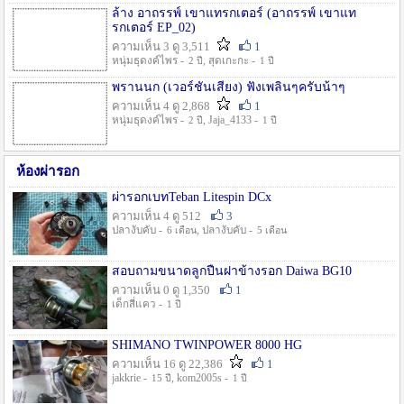
ล้าง อาถรรพ์ เขาแทรกเตอร์ (อาถรรพ์ เขาแท
รกเตอร์ EP_02)
ความเห็น 3 ดู 3,511
1
หนุ่มธุดงค์ไพร -
, สุดเกะกะ -
2 ปี
1 ปี
พรานนก (เวอร์ชั่นเสียง) ฟังเพลินๆครับน้าๆ
ความเห็น 4 ดู 2,868
1
หนุ่มธุดงค์ไพร -
, Jaja_4133 -
2 ปี
1 ปี
ห้องผ่ารอก
ผ่ารอกเบทTeban Litespin DCx
ความเห็น 4 ดู 512
3
ปลางับคับ -
, ปลางับคับ -
6 เดือน
5 เดือน
สอบถามขนาดลูกปืนฝาข้างรอก Daiwa BG10
ความเห็น 0 ดู 1,350
1
เด็กสี่แคว -
1 ปี
SHIMANO TWINPOWER 8000 HG
ความเห็น 16 ดู 22,386
1
jakkrie -
, kom2005s -
15 ปี
1 ปี