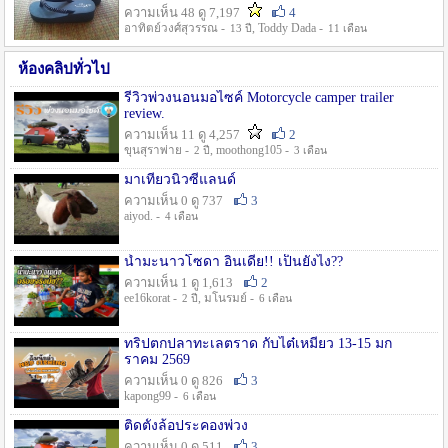
ความเห็น 48 ดู 7,197
4
อาทิตย์วงศ์สุวรรณ -
, Toddy Dada -
13 ปี
11 เดือน
ห้องคลิปทั่วไป
รีวิวพ่วงนอนมอไซค์ Motorcycle camper trailer
review.
ความเห็น 11 ดู 4,257
2
ขุนสุราพ่าย -
, moothong105 -
2 ปี
3 เดือน
มาเที่ยวนิวซีแลนด์
ความเห็น 0 ดู 737
3
aiyod. -
4 เดือน
น้ำมะนาวโซดา อินเดีย!! เป็นยังไง??
ความเห็น 1 ดู 1,613
2
ee16korat -
, มโนรมย์ -
2 ปี
6 เดือน
ทริปตกปลาทะเลตราด กับไต๋เหมี่ยว 13-15 มก
ราคม 2569
ความเห็น 0 ดู 826
3
kapong99 -
6 เดือน
ติดตั้งล้อประคองพ่วง
ความเห็น 0 ดู 511
3