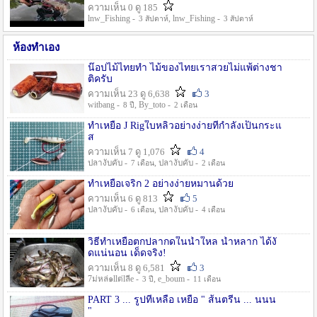
ความเห็น 0 ดู 185
lnw_Fishing -
, lnw_Fishing -
3 สัปดาห์
3 สัปดาห์
ห้องทำเอง
น๊อปไม้ไทยทำ ไม้ของไทยเราสวยไม่แพ้ต่างชา
ติครับ
ความเห็น 23 ดู 6,638
3
witbang -
, By_toto -
8 ปี
2 เดือน
ทำเหยื่อ J Rigใบหลิวอย่างง่ายที่กำลังเป็นกระแ
ส
ความเห็น 7 ดู 1,076
4
ปลางับคับ -
, ปลางับคับ -
7 เดือน
2 เดือน
ทำเหยื่อเจริก 2 อย่างง่ายหมานด้วย
ความเห็น 6 ดู 813
5
ปลางับคับ -
, ปลางับคับ -
6 เดือน
4 เดือน
วิธีทำเหยื่อตกปลากดในน้ำใหล น้ำหลาก ได้งั
ดแน่นอน เด็ดจริง!
ความเห็น 8 ดู 6,581
3
7ม่หล่๑llต่lลีe -
, e_boum -
3 ปี
11 เดือน
PART 3 ... รูปที่เหลือ เหยื่อ " ส้นตรีน ... นนน
"