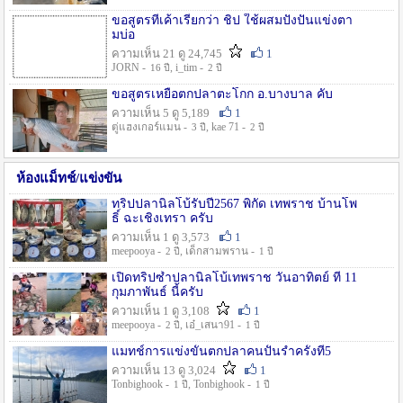
ขอสูตรที่เค้าเรียกว่า ชิป ใช้ผสมปังปั่นแข่งตา
มบ่อ
ความเห็น 21 ดู 24,745
1
JORN -
, i_tim -
16 ปี
2 ปี
ขอสูตรเหยื่อตกปลาตะโกก อ.บางบาล คับ
ความเห็น 5 ดู 5,189
1
ตู่แฮงเกอร์แมน -
, kae 71 -
3 ปี
2 ปี
ห้องแม็ทช์/แข่งขัน
ทริปปลานิลโบ้รับปี2567 พิกัด เทพราช บ้านโพ
ธิ์ ฉะเชิงเทรา ครับ
ความเห็น 1 ดู 3,573
1
meepooya -
, เด็กสามพราน -
2 ปี
1 ปี
เปิดทริปซ้ำปลานิลโบ้เทพราช วันอาทิตย์ ที่ 11
กุมภาพันธ์ นี้ครับ
ความเห็น 1 ดู 3,108
1
meepooya -
, เอ๋_เสนา91 -
2 ปี
1 ปี
แมทช์การแข่งขั้นตกปลาคนปั้นรำครั้งที่5
ความเห็น 13 ดู 3,024
1
Tonbighook -
, Tonbighook -
1 ปี
1 ปี