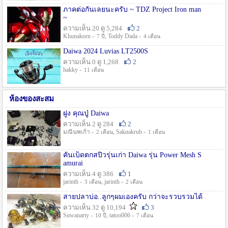
ภาคต่อกันเลยนะครับ ~ TDZ Project Iron man
~
ความเห็น 20 ดู 5,284
2
Khunakorn -
, Toddy Dada -
7 ปี
4 เดือน
Daiwa 2024 Luvias LT2500S
ความเห็น 0 ดู 1,268
2
hakky -
11 เดือน
ห้องของสะสม
ฝูง คุณปู่ Daiwa
ความเห็น 2 ดู 284
2
มณีนพเก้า -
, Saknakrub -
2 เดือน
1 เดือน
คันเบ็ดตกสปิ๋วรุ่นเก่า Daiwa รุ่น Power Mesh S
amurai
ความเห็น 4 ดู 386
1
jarinth -
, jarinth -
3 เดือน
2 เดือน
สายปลาบ่อ..ลูกๆผมเองครับ กว่าจะรวบรวมได้
ความเห็น 32 ดู 10,194
3
Suwanarty -
, tatoo006 -
10 ปี
7 เดือน