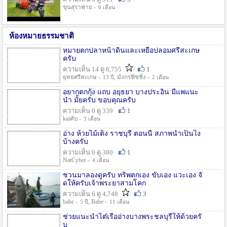
ขุนสุราพ่าย -
6 เดือน
ห้องหมายธรรมชาติ
หมายตกปลาหน้าดินและเหยื่อปลอมศรีสะเกษ
ครับ
ความเห็น 14 ดู 6,755
1
ยุทธศรีสะเกษ -
, มังกรฟิชชิ่ง -
13 ปี
2 เดือน
อยากตกกุ้ง แถบ อยุธยา บางประอิน มีแพแนะ
นำ มั้ยครับ ขอบคุณครับ
ความเห็น 0 ดู 339
1
kaiคับ -
3 เดือน
อ่าง ห้วยไม้เต็ง ราชบุรี ตอนนี้ สภาพน้ำเป็นไง
บ้างครับ
ความเห็น 0 ดู 380
1
NatCyber -
4 เดือน
ชวนมาลองดูครับ ทริพตกเอง ขับเอง แวะเอง จั
ดให้ครับเจ้าพระยาสามโคก
ความเห็น 6 ดู 4,748
3
babe -
, Babe -
5 ปี
11 เดือน
ช่วยแนะนำไต๋เรืออ่างบางพระชลบุรีให้ด้วยครั
บ