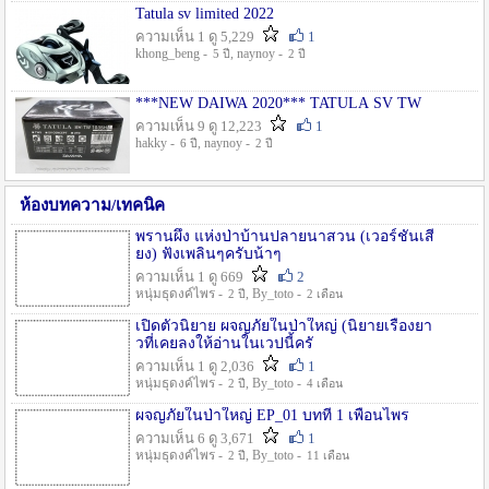
Tatula sv limited 2022
ความเห็น 1 ดู 5,229
1
khong_beng -
, naynoy -
5 ปี
2 ปี
***NEW DAIWA 2020*** TATULA SV TW
ความเห็น 9 ดู 12,223
1
hakky -
, naynoy -
6 ปี
2 ปี
ห้องบทความ/เทคนิค
พรานผึ้ง แห่งป่าบ้านปลายนาสวน (เวอร์ชั่นเสี
ยง) ฟังเพลินๆครับน้าๆ
ความเห็น 1 ดู 669
2
หนุ่มธุดงค์ไพร -
, By_toto -
2 ปี
2 เดือน
เปิดตัวนิยาย ผจญภัยในป่าใหญ่ (นิยายเรื่องยา
วที่เคยลงให้อ่านในเวปนี้ครั
ความเห็น 1 ดู 2,036
1
หนุ่มธุดงค์ไพร -
, By_toto -
2 ปี
4 เดือน
ผจญภัยในป่าใหญ่ EP_01 บทที่ 1 เพื่อนไพร
ความเห็น 6 ดู 3,671
1
หนุ่มธุดงค์ไพร -
, By_toto -
2 ปี
11 เดือน