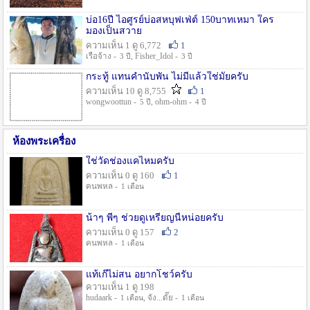
บ่อ16ปี ไอศูรย์บ่อสหบุฟเฟ่ต์ 150บาทเหมา ใคร
มองเป็นสวาย
ความเห็น 1 ดู 6,772
1
เรือจ้าง -
, Fisher_Idol -
3 ปี
3 ปี
กระทู้ แทนคำนับพัน ไม่มีแล้วใช่มั๊ยครับ
ความเห็น 10 ดู 8,755
1
wongwoottun -
, ohm-ohm -
5 ปี
4 ปี
ห้องพระเครื่อง
ใช่วัดช่องแคไหมครับ
ความเห็น 0 ดู 160
1
คนพหล -
1 เดือน
น้าๆ พี่ๆ ช่วยดูเหรียญนี้หน่อยครับ
ความเห็น 0 ดู 157
2
คนพหล -
1 เดือน
แท้เก๊ไม่สน อยากโชว์ครับ
ความเห็น 1 ดู 198
hudaark -
, จัง...ดั๊ย -
1 เดือน
1 เดือน