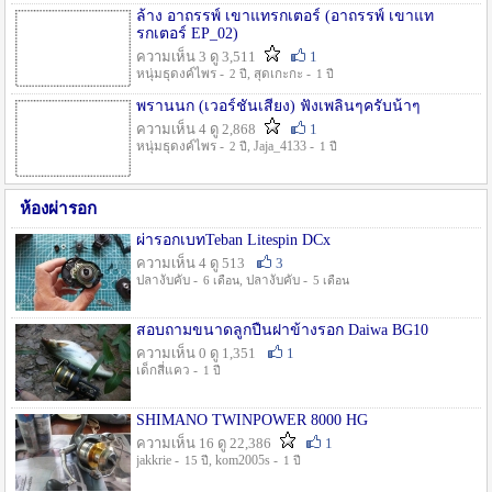
ล้าง อาถรรพ์ เขาแทรกเตอร์ (อาถรรพ์ เขาแท
รกเตอร์ EP_02)
ความเห็น 3 ดู 3,511
1
หนุ่มธุดงค์ไพร -
, สุดเกะกะ -
2 ปี
1 ปี
พรานนก (เวอร์ชั่นเสียง) ฟังเพลินๆครับน้าๆ
ความเห็น 4 ดู 2,868
1
หนุ่มธุดงค์ไพร -
, Jaja_4133 -
2 ปี
1 ปี
ห้องผ่ารอก
ผ่ารอกเบทTeban Litespin DCx
ความเห็น 4 ดู 513
3
ปลางับคับ -
, ปลางับคับ -
6 เดือน
5 เดือน
สอบถามขนาดลูกปืนฝาข้างรอก Daiwa BG10
ความเห็น 0 ดู 1,351
1
เด็กสี่แคว -
1 ปี
SHIMANO TWINPOWER 8000 HG
ความเห็น 16 ดู 22,386
1
jakkrie -
, kom2005s -
15 ปี
1 ปี