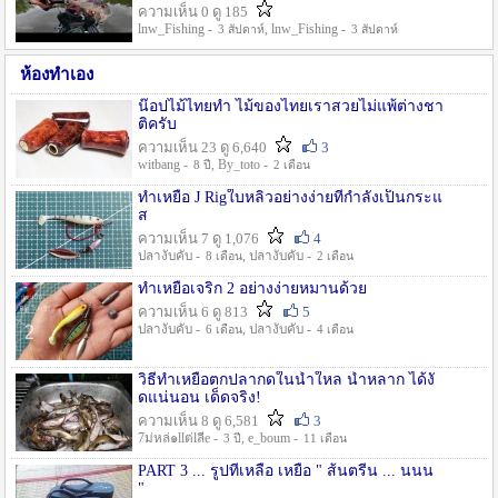
ความเห็น 0 ดู 185
lnw_Fishing -
, lnw_Fishing -
3 สัปดาห์
3 สัปดาห์
ห้องทำเอง
น๊อปไม้ไทยทำ ไม้ของไทยเราสวยไม่แพ้ต่างชา
ติครับ
ความเห็น 23 ดู 6,640
3
witbang -
, By_toto -
8 ปี
2 เดือน
ทำเหยื่อ J Rigใบหลิวอย่างง่ายที่กำลังเป็นกระแ
ส
ความเห็น 7 ดู 1,076
4
ปลางับคับ -
, ปลางับคับ -
8 เดือน
2 เดือน
ทำเหยื่อเจริก 2 อย่างง่ายหมานด้วย
ความเห็น 6 ดู 813
5
ปลางับคับ -
, ปลางับคับ -
6 เดือน
4 เดือน
วิธีทำเหยื่อตกปลากดในน้ำใหล น้ำหลาก ได้งั
ดแน่นอน เด็ดจริง!
ความเห็น 8 ดู 6,581
3
7ม่หล่๑llต่lลีe -
, e_boum -
3 ปี
11 เดือน
PART 3 ... รูปที่เหลือ เหยื่อ " ส้นตรีน ... นนน
"