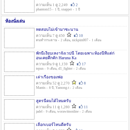
ความเห็น 1 ดู 2,249
2
phantom15 -
, snapper -
1 ปี
1 ปี
ห้องนั่งเล่น
ทดสอบไม่เข้ามาซะนาน
ความเห็น 7 ดู 450
10
ตนทำกระดาษ -
, nickpim007 -
2 เดือน
1 เดือน
พักนี้เงียบเหงาจังเวปนี้ โดยเฉพาะห้องนี้ที่แต่ก่
อนเคยคึกคัก Haruna Ka
ความเห็น 9 ดู 1,159
17
tepun -
, d1_fighter -
9 เดือน
2 เดือน
เล่าเรื่องของพ่อ
ความเห็น 52 ดู 2,270
8
Mantis -
, Yamong-t -
8 ปี
2 เดือน
สูตรนี้ดมได้ไหมครับ
ความเห็น 11 ดู 1,280
11
jadel -
, worawitnonline -
9 เดือน
2 เดือน
เลือกเบอร์ไหนดีครับ