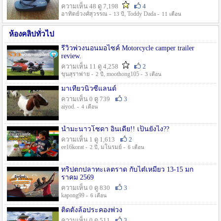
ความเห็น 48 ดู 7,198
4
อาทิตย์วงศ์สุวรรณ -
, Toddy Dada -
13 ปี
11 เดือน
ห้องคลิปทั่วไป
รีวิวพ่วงนอนมอไซค์ Motorcycle camper trailer
review.
ความเห็น 11 ดู 4,258
2
ขุนสุราพ่าย -
, moothong105 -
2 ปี
3 เดือน
มาเที่ยวนิวซีแลนด์
ความเห็น 0 ดู 739
3
aiyod. -
4 เดือน
น้ำมะนาวโซดา อินเดีย!! เป็นยังไง??
ความเห็น 1 ดู 1,613
2
ee16korat -
, มโนรมย์ -
2 ปี
6 เดือน
ทริปตกปลาทะเลตราด กับไต๋เหมี่ยว 13-15 มก
ราคม 2569
ความเห็น 0 ดู 830
3
kapong99 -
6 เดือน
ติดตั้งล้อประคองพ่วง
ความเห็น 0 ดู 511
3