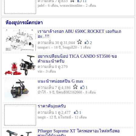
ความเห็น 7 ดู 833
11
jadel -
, worawitnonline -
6 เดือน
2 เดือน
ห้องอุปกรณ์ตกปลา
เรามาล้างรอก ABU 6500C ROCKET เองกันเถ
อะ..!!!
ความเห็น 30 ดู 31,044
2
tanapat t. -
, Seagull20 -
18 ปี
1 เดือน
อยากเปลี่ยนน็อป TICA CANDO ST3500 ขอ
คำแนะนำครับ
ความเห็น 0 ดู 279
vin -
3 เดือน
แนะนำหน่อยสปิน G max
ความเห็น 7 ดู 4,186
1
ป๋าโก้ -
, นิพนธ์082162660 -
9 ปี
8 เดือน
ราคาคันjmครับ
ความเห็น 1 ดู 2,477
1
tangtr -
, มโนรมย์ -
12 ปี
12 เดือน
Pflueger Supreme XT ใครพอหาอะไหล่หรือพอ
ซ่อมได้บ้างครับ