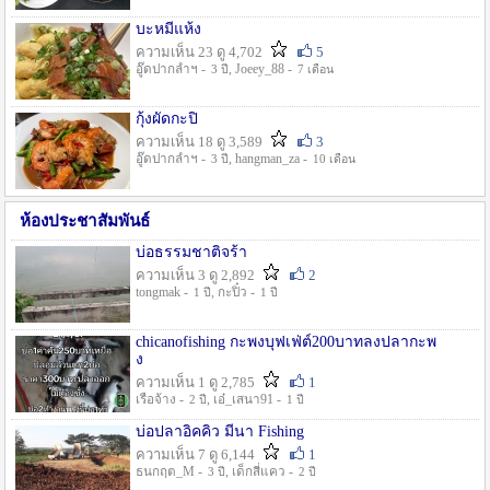
บะหมี่แห้ง
ความเห็น 23 ดู 4,702
5
อู๊ดปากลำฯ -
, Joeey_88 -
3 ปี
7 เดือน
กุ้งผัดกะปิ
ความเห็น 18 ดู 3,589
3
อู๊ดปากลำฯ -
, hangman_za -
3 ปี
10 เดือน
ห้องประชาสัมพันธ์
บ่อธรรมชาติจร้า
ความเห็น 3 ดู 2,892
2
tongmak -
, กะปิ๋ว -
1 ปี
1 ปี
chicanofishing กะพงบุฟเฟ่ต์200บาทลงปลากะพ
ง
ความเห็น 1 ดู 2,785
1
เรือจ้าง -
, เอ๋_เสนา91 -
2 ปี
1 ปี
บ่อปลาอิคคิว มีนา Fishing
ความเห็น 7 ดู 6,144
1
ธนกฤต_M -
, เด็กสี่แคว -
3 ปี
2 ปี