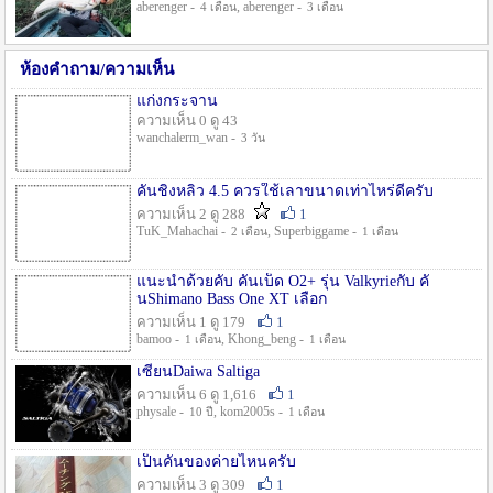
aberenger -
, aberenger -
4 เดือน
3 เดือน
ห้องคำถาม/ความเห็น
แก่งกระจาน
ความเห็น 0 ดู 43
wanchalerm_wan -
3 วัน
คันชิงหลิว 4.5 ควรใช้เลาขนาดเท่าไหร่ดีครับ
ความเห็น 2 ดู 288
1
TuK_Mahachai -
, Superbiggame -
2 เดือน
1 เดือน
แนะนำด้วยคับ คันเบ็ด O2+ รุ่น Valkyrieกับ คั
นShimano Bass One XT เลือก
ความเห็น 1 ดู 179
1
bamoo -
, Khong_beng -
1 เดือน
1 เดือน
เซียนDaiwa Saltiga
ความเห็น 6 ดู 1,616
1
physale -
, kom2005s -
10 ปี
1 เดือน
เป็นคันของค่ายไหนครับ
ความเห็น 3 ดู 309
1