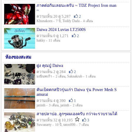
ภาคต่อกันเลยนะครับ ~ TDZ Project Iron man
~
ความเห็น 20 ดู 5,287
2
Khunakorn -
, Toddy Dada -
7 ปี
4 เดือน
Daiwa 2024 Luvias LT2500S
ความเห็น 0 ดู 1,271
2
hakky -
11 เดือน
ห้องของสะสม
ฝูง คุณปู่ Daiwa
ความเห็น 2 ดู 284
2
มณีนพเก้า -
, Saknakrub -
2 เดือน
1 เดือน
คันเบ็ดตกสปิ๋วรุ่นเก่า Daiwa รุ่น Power Mesh S
amurai
ความเห็น 4 ดู 390
1
jarinth -
, jarinth -
3 เดือน
2 เดือน
สายปลาบ่อ..ลูกๆผมเองครับ กว่าจะรวบรวมได้
ความเห็น 32 ดู 10,195
3
Suwanarty -
, tatoo006 -
10 ปี
7 เดือน