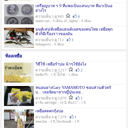
เหรียญบาท ร.9 ที่แพงเป็นแสนบาท ที่มาเป็นอ
ย่างไร
ความเห็น 3 ดู 945
4
manit.com -
, d1_fighter -
9 เดือน
8 เดือน
มนต์เสน่ห์เหยื่อแฮนด์เมดของคนไทย เหยื่อทุก
ตัวก็มีเรื่องราวของมัน
ความเห็น 0 ดู 713
1
fishingover -
9 เดือน
ห้องเหยื่อ
วิธืใช้ เหยื่อรำบ่ม น้าๆใช้ยังไง
ความเห็น 2 ดู 3,217
2
birdke70 -
, บั้งไฟ -
1 ปี
1 เดือน
หนอนยางGary YAMAMOTO ชอบส่วนตัวครั
บ... เลยจัดมาจากญี่ปุ่นเลย..
ความเห็น 8 ดู 5,876
1
อาร์ม นครปฐม -
, ดิน117 -
10 ปี
1 ปี
เหยื่อสดตกกุ้งบ่อ
ความเห็น 8 ดู 7,379
1
monchai -
, Devilsmall -
4 ปี
1 ปี