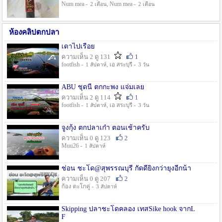
Num mea -
, Num mea -
2 เดือน
2 เดือน
ห้องคลิปตกปลา
เดาไปเรื่อย
ความเห็น 2 ดู 131
1
footfish -
, เอ สระบุรี -
1 สัปดาห์
3 วัน
ABU ชุดนี้ ตกกะพง แจ่มเลย
ความเห็น 2 ดู 114
1
footfish -
, เอ สระบุรี -
1 สัปดาห์
3 วัน
จูงกุ้ง ตกปลาเก๋า ตอนเช้าครับ
ความเห็น 0 ดู 123
2
Muu26 -
1 สัปดาห์
ช่อน ชะโด@สุพรรณบุรี กัดดียิ่งกว่ายุงอีกน้า
ความเห็น 0 ดู 207
2
ก้อง ตะโกคู่ -
3 สัปดาห์
Skipping ปลาชะโดคลอง เทสSike hook จากL
F