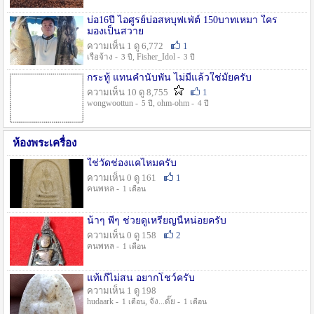
บ่อ16ปี ไอศูรย์บ่อสหบุฟเฟ่ต์ 150บาทเหมา ใคร
มองเป็นสวาย
ความเห็น 1 ดู 6,772
1
เรือจ้าง -
, Fisher_Idol -
3 ปี
3 ปี
กระทู้ แทนคำนับพัน ไม่มีแล้วใช่มั๊ยครับ
ความเห็น 10 ดู 8,755
1
wongwoottun -
, ohm-ohm -
5 ปี
4 ปี
ห้องพระเครื่อง
ใช่วัดช่องแคไหมครับ
ความเห็น 0 ดู 161
1
คนพหล -
1 เดือน
น้าๆ พี่ๆ ช่วยดูเหรียญนี้หน่อยครับ
ความเห็น 0 ดู 158
2
คนพหล -
1 เดือน
แท้เก๊ไม่สน อยากโชว์ครับ
ความเห็น 1 ดู 198
hudaark -
, จัง...ดั๊ย -
1 เดือน
1 เดือน