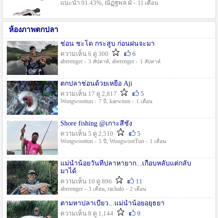
แนะนำ 91.43%, ณัฏฐพล ฝ่ -
11 เดือน
ห้องภาพตกปลา
ช่อน ชะโด กระสูบ ก่อนฝนจะมา
ความเห็น 6 ดู 300
6
aberenger -
, aberenger -
3 สัปดาห์
1 สัปดาห์
ตกปลาช่อนด้วยเหยื่อ Aji
ความเห็น 17 ดู 2,817
5
Wongwoottun -
, kaewnon -
7 ปี
1 เดือน
Shore fishing @เกาะสีชัง
ความเห็น 5 ดู 2,510
5
Wongwoottun -
, WongwootTun -
5 ปี
1 เดือน
แม่น้ำน้อยวันที่ปลาหายาก...เกือบหลับแต่กลับ
มาได้
ความเห็น 10 ดู 896
11
aberenger -
, rachalo -
3 เดือน
2 เดือน
ตามหาปลาเบี้ยว...แม่น้ำน้อยอยุธยา
ความเห็น 8 ดู 1,144
9