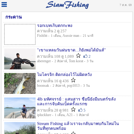
7 ส.ค. 69
กระดาน
รอกเบทเก็บตกกะพง
ความเห็น 2 ดู 257
Fishfitt -
, Aussie man -
1 เดือน
21 นาที
"เขาแหลมวันฝนขาด...ก็ยังพอได้มันส์"
ความเห็น 108 ดู 1,089
2
aberenger -
, Tom korat -
2 สัปดาห์
3 วัน
ไมโครจิ้ก ติดกล่องไว้ไม่ผิดหวัง
ความเห็น 16 ดู 436
boonsak -
, pop1013 -
2 สัปดาห์
3 วัน
4lb มหัศจรรย์ : แสมสาร ชื่อนี้ยังมีมนตร์ขลัง
และการจับคันเบ็ดครั้งแรกข
ความเห็น 28 ดู 981
5
iplucklure -
, A21 -
1 เดือน
1 สัปดาห์
Stream Fishing แล้วเราจะกลับมาพบกันใหม่ใน
วันที่ทุกคนพร้อม