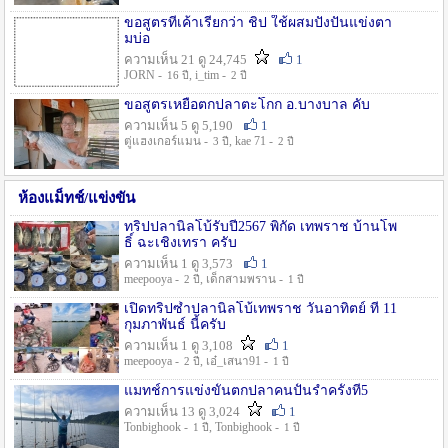
ขอสูตรที่เค้าเรียกว่า ชิป ใช้ผสมปังปั่นแข่งตา
มบ่อ
ความเห็น 21 ดู 24,745
1
JORN -
, i_tim -
16 ปี
2 ปี
ขอสูตรเหยื่อตกปลาตะโกก อ.บางบาล คับ
ความเห็น 5 ดู 5,190
1
ตู่แฮงเกอร์แมน -
, kae 71 -
3 ปี
2 ปี
ห้องแม็ทช์/แข่งขัน
ทริปปลานิลโบ้รับปี2567 พิกัด เทพราช บ้านโพ
ธิ์ ฉะเชิงเทรา ครับ
ความเห็น 1 ดู 3,573
1
meepooya -
, เด็กสามพราน -
2 ปี
1 ปี
เปิดทริปซ้ำปลานิลโบ้เทพราช วันอาทิตย์ ที่ 11
กุมภาพันธ์ นี้ครับ
ความเห็น 1 ดู 3,108
1
meepooya -
, เอ๋_เสนา91 -
2 ปี
1 ปี
แมทช์การแข่งขั้นตกปลาคนปั้นรำครั้งที่5
ความเห็น 13 ดู 3,024
1
Tonbighook -
, Tonbighook -
1 ปี
1 ปี