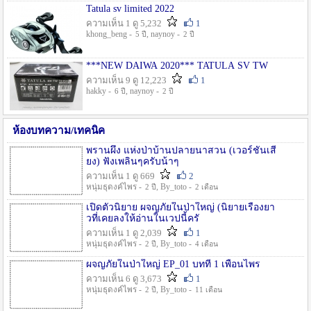
Tatula sv limited 2022
ความเห็น 1 ดู 5,232
1
khong_beng -
, naynoy -
5 ปี
2 ปี
***NEW DAIWA 2020*** TATULA SV TW
ความเห็น 9 ดู 12,223
1
hakky -
, naynoy -
6 ปี
2 ปี
ห้องบทความ/เทคนิค
พรานผึ้ง แห่งป่าบ้านปลายนาสวน (เวอร์ชั่นเสี
ยง) ฟังเพลินๆครับน้าๆ
ความเห็น 1 ดู 669
2
หนุ่มธุดงค์ไพร -
, By_toto -
2 ปี
2 เดือน
เปิดตัวนิยาย ผจญภัยในป่าใหญ่ (นิยายเรื่องยา
วที่เคยลงให้อ่านในเวปนี้ครั
ความเห็น 1 ดู 2,039
1
หนุ่มธุดงค์ไพร -
, By_toto -
2 ปี
4 เดือน
ผจญภัยในป่าใหญ่ EP_01 บทที่ 1 เพื่อนไพร
ความเห็น 6 ดู 3,673
1
หนุ่มธุดงค์ไพร -
, By_toto -
2 ปี
11 เดือน