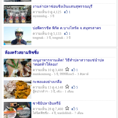
งานล่าปลาช่อนชิงเงินแสนสุพรรณบุรี
ความเห็น 0 ดู 4,125
1
myminidog -
3 ปี
บ่อพี่ครรชิต พิกัด ต.บางโทรัด จ.สมุทรสาคร
ความเห็น 0 ดู 5,133
1
tongmak -
, tongmak -
3 ปี
3 ปี
ห้องครัวสยามฟิชชิ่ง
เมนูอาหารจานเด็ด! วิธีทำปลาสวายแช่น้ำปล
าทอดท้าให้ลอง!
ความเห็น 10 ดู 3,488
1
mumkonmong -
, 9999RoseS -
5 ปี
3 สัปดาห์
กะพงแดงย่างเกลือ
ความเห็น 13 ดู 4,148
5
อู๊ดปากลำฯ -
, eKs -
3 ปี
1 เดือน
ซาซิมิปลาอินทรีย์
ความเห็น 28 ดู 7,460
5
ไต๋นิตฟิชชิ่ง -
, teardohboh -
4 ปี
7 เดือน