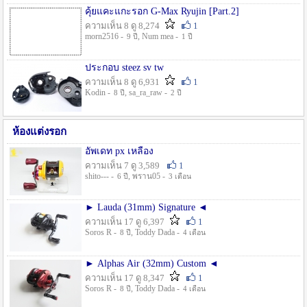
คุ้ยแคะแกะรอก G-Max Ryujin [Part.2]
ความเห็น 8 ดู 8,274
1
morn2516 -
, Num mea -
9 ปี
1 ปี
ประกอบ steez sv tw
ความเห็น 8 ดู 6,931
1
Kodin -
, sa_ra_raw -
8 ปี
2 ปี
ห้องแต่งรอก
อัพเดท px เหลือง
ความเห็น 7 ดู 3,589
1
shito--- -
, พราน05 -
6 ปี
3 เดือน
► Lauda (31mm) Signature ◄
ความเห็น 17 ดู 6,397
1
Soros R -
, Toddy Dada -
8 ปี
4 เดือน
► Alphas Air (32mm) Custom ◄
ความเห็น 17 ดู 8,347
1
Soros R -
, Toddy Dada -
8 ปี
4 เดือน