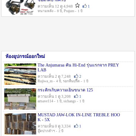
ความเห็น 12 ดู 4,948
1
หนามหลัง -
, Prajum -
8 ปี
1 ปี
ห้องอุปกรณ์ออกใหม่
The Anjumaraa คัน Hi-End รุ่นแรกจาก PREY
LAB
ความเห็น 2 ดู 7,248
2
Rujiwa_m -
, รอกลื่นปรื๊ด -
4 ปี
1 ปี
กระติกเก็บความเย็นขนาด 125
ความเห็น 1 ดู 3,208
1
artsave114 -
, sichangs -
1 ปี
1 ปี
MUSTAD JAW-LOK IN-LINE TREBLE HOO
K - 5X
ความเห็น 0 ดู 3,334
1
อู๊ดปากลำฯ -
2 ปี