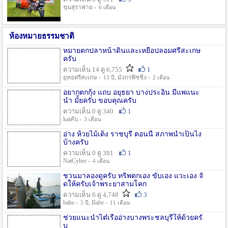
ขุนสุราพ่าย -
6 เดือน
ห้องหมายธรรมชาติ
หมายตกปลาหน้าดินและเหยื่อปลอมศรีสะเกษ
ครับ
ความเห็น 14 ดู 6,755
1
ยุทธศรีสะเกษ -
, มังกรฟิชชิ่ง -
13 ปี
2 เดือน
อยากตกกุ้ง แถบ อยุธยา บางประอิน มีแพแนะ
นำ มั้ยครับ ขอบคุณครับ
ความเห็น 0 ดู 340
1
kaiคับ -
3 เดือน
อ่าง ห้วยไม้เต็ง ราชบุรี ตอนนี้ สภาพน้ำเป็นไง
บ้างครับ
ความเห็น 0 ดู 381
1
NatCyber -
4 เดือน
ชวนมาลองดูครับ ทริพตกเอง ขับเอง แวะเอง จั
ดให้ครับเจ้าพระยาสามโคก
ความเห็น 6 ดู 4,748
3
babe -
, Babe -
5 ปี
11 เดือน
ช่วยแนะนำไต๋เรืออ่างบางพระชลบุรีให้ด้วยครั
บ