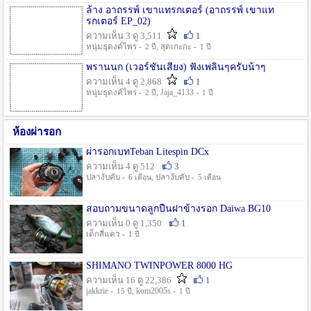
ล้าง อาถรรพ์ เขาแทรกเตอร์ (อาถรรพ์ เขาแท
รกเตอร์ EP_02)
ความเห็น 3 ดู 3,511
1
หนุ่มธุดงค์ไพร -
, สุดเกะกะ -
2 ปี
1 ปี
พรานนก (เวอร์ชั่นเสียง) ฟังเพลินๆครับน้าๆ
ความเห็น 4 ดู 2,868
1
หนุ่มธุดงค์ไพร -
, Jaja_4133 -
2 ปี
1 ปี
ห้องผ่ารอก
ผ่ารอกเบทTeban Litespin DCx
ความเห็น 4 ดู 512
3
ปลางับคับ -
, ปลางับคับ -
6 เดือน
5 เดือน
สอบถามขนาดลูกปืนฝาข้างรอก Daiwa BG10
ความเห็น 0 ดู 1,350
1
เด็กสี่แคว -
1 ปี
SHIMANO TWINPOWER 8000 HG
ความเห็น 16 ดู 22,386
1
jakkrie -
, kom2005s -
15 ปี
1 ปี