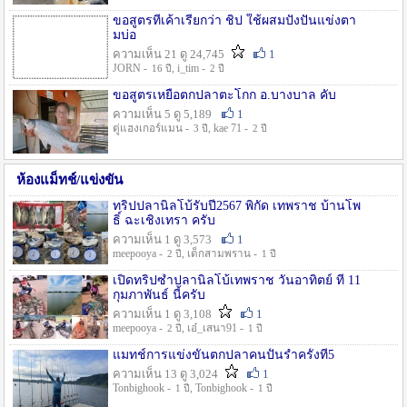
ขอสูตรที่เค้าเรียกว่า ชิป ใช้ผสมปังปั่นแข่งตา
มบ่อ
ความเห็น 21 ดู 24,745
1
JORN -
, i_tim -
16 ปี
2 ปี
ขอสูตรเหยื่อตกปลาตะโกก อ.บางบาล คับ
ความเห็น 5 ดู 5,189
1
ตู่แฮงเกอร์แมน -
, kae 71 -
3 ปี
2 ปี
ห้องแม็ทช์/แข่งขัน
ทริปปลานิลโบ้รับปี2567 พิกัด เทพราช บ้านโพ
ธิ์ ฉะเชิงเทรา ครับ
ความเห็น 1 ดู 3,573
1
meepooya -
, เด็กสามพราน -
2 ปี
1 ปี
เปิดทริปซ้ำปลานิลโบ้เทพราช วันอาทิตย์ ที่ 11
กุมภาพันธ์ นี้ครับ
ความเห็น 1 ดู 3,108
1
meepooya -
, เอ๋_เสนา91 -
2 ปี
1 ปี
แมทช์การแข่งขั้นตกปลาคนปั้นรำครั้งที่5
ความเห็น 13 ดู 3,024
1
Tonbighook -
, Tonbighook -
1 ปี
1 ปี