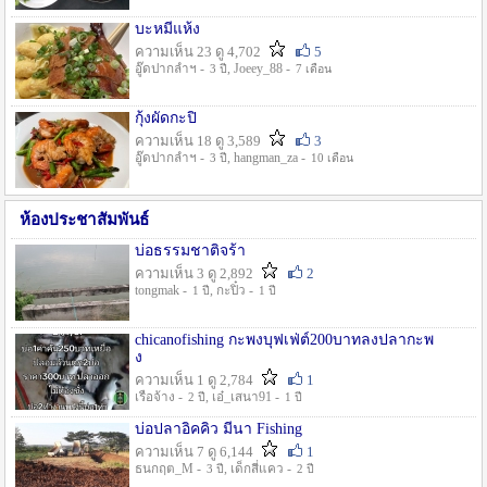
บะหมี่แห้ง
ความเห็น 23 ดู 4,702
5
อู๊ดปากลำฯ -
, Joeey_88 -
3 ปี
7 เดือน
กุ้งผัดกะปิ
ความเห็น 18 ดู 3,589
3
อู๊ดปากลำฯ -
, hangman_za -
3 ปี
10 เดือน
ห้องประชาสัมพันธ์
บ่อธรรมชาติจร้า
ความเห็น 3 ดู 2,892
2
tongmak -
, กะปิ๋ว -
1 ปี
1 ปี
chicanofishing กะพงบุฟเฟ่ต์200บาทลงปลากะพ
ง
ความเห็น 1 ดู 2,784
1
เรือจ้าง -
, เอ๋_เสนา91 -
2 ปี
1 ปี
บ่อปลาอิคคิว มีนา Fishing
ความเห็น 7 ดู 6,144
1
ธนกฤต_M -
, เด็กสี่แคว -
3 ปี
2 ปี