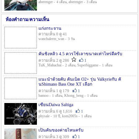
aberenger -
, aberenger -
4 เดือน
3 เดือน
ห้องคำถาม/ความเห็น
แก่งกระจาน
ความเห็น 0 ดู 41
wanchalerm_wan -
3 วัน
คันชิงหลิว 4.5 ควรใช้เลาขนาดเท่าไหร่ดีครับ
ความเห็น 2 ดู 286
1
TuK_Mahachai -
, Superbiggame -
2 เดือน
1 เดือน
แนะนำด้วยคับ คันเบ็ด O2+ รุ่น Valkyrieกับ คั
นShimano Bass One XT เลือก
ความเห็น 1 ดู 179
1
bamoo -
, Khong_beng -
1 เดือน
1 เดือน
เซียนDaiwa Saltiga
ความเห็น 6 ดู 1,616
1
physale -
, kom2005s -
10 ปี
1 เดือน
เป็นคันของค่ายไหนครับ
ความเห็น 3 ดู 309
1