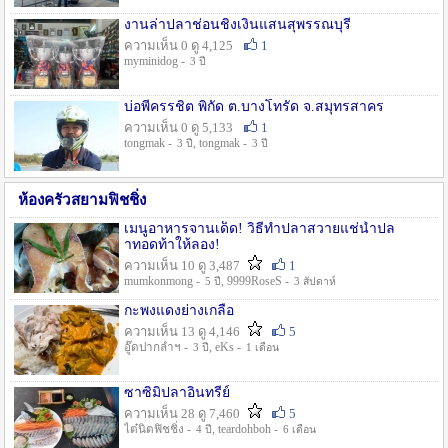
งานล่าปลาช่อนชิงเงินแสนสุพรรณบุรี
ความเห็น 0 ดู 4,125
1
myminidog -
3 ปี
บ่อพี่ครรชิต พิกัด ต.บางโทรัด จ.สมุทรสาคร
ความเห็น 0 ดู 5,133
1
tongmak -
, tongmak -
3 ปี
3 ปี
ห้องครัวสยามฟิชชิ่ง
เมนูอาหารจานเด็ด! วิธีทำปลาสวายแช่น้ำปล
าทอดท้าให้ลอง!
ความเห็น 10 ดู 3,487
1
mumkonmong -
, 9999RoseS -
5 ปี
3 สัปดาห์
กะพงแดงย่างเกลือ
ความเห็น 13 ดู 4,146
5
อู๊ดปากลำฯ -
, eKs -
3 ปี
1 เดือน
ซาซิมิปลาอินทรีย์
ความเห็น 28 ดู 7,460
5
ไต๋นิตฟิชชิ่ง -
, teardohboh -
4 ปี
6 เดือน