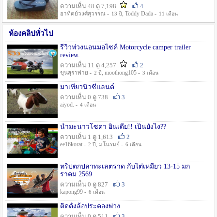
ความเห็น 48 ดู 7,198
4
อาทิตย์วงศ์สุวรรณ -
, Toddy Dada -
13 ปี
11 เดือน
ห้องคลิปทั่วไป
รีวิวพ่วงนอนมอไซค์ Motorcycle camper trailer
review.
ความเห็น 11 ดู 4,257
2
ขุนสุราพ่าย -
, moothong105 -
2 ปี
3 เดือน
มาเที่ยวนิวซีแลนด์
ความเห็น 0 ดู 738
3
aiyod. -
4 เดือน
น้ำมะนาวโซดา อินเดีย!! เป็นยังไง??
ความเห็น 1 ดู 1,613
2
ee16korat -
, มโนรมย์ -
2 ปี
6 เดือน
ทริปตกปลาทะเลตราด กับไต๋เหมี่ยว 13-15 มก
ราคม 2569
ความเห็น 0 ดู 827
3
kapong99 -
6 เดือน
ติดตั้งล้อประคองพ่วง
ความเห็น 0 ดู 511
3