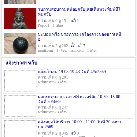
รบกวนสอบถามหน่อยครับเคยเห็นพระพิมพ์นี้ไ
หมครับ
ความเห็น 0 ดู 151
1
Popo01 -
1 เดือน
บะป่อย หรือ ปรอทกรอ เครื่องลางของชาวเหนื
อ
ความเห็น 2 ดู 282
7
manit.com -
, manit.com -
1 เดือน
1 เดือน
แจ้งข่าวสารเว็บ
แจ้งเว็บล่ม 19:08-19:43 วันที่ 4/5/2569
ความเห็น 0 ดู 201
webmaster -
3 เดือน
ผลกระทบจากเวลาเซิร์ฟเวอร์ผิด 10:30 -15:00
วันที่ 30/4/69
ความเห็น 0 ดู 247
webmaster -
3 เดือน
แจ้งหยุดให้บริการ 10:00 - 11:00 วันที่ 30 เมษา
ยน 2569
ความเห็น 2 ดู 345
3