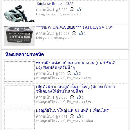
Tatula sv limited 2022
ความเห็น 1 ดู 5,230
1
khong_beng -
, naynoy -
5 ปี
2 ปี
***NEW DAIWA 2020*** TATULA SV TW
ความเห็น 9 ดู 12,223
1
hakky -
, naynoy -
6 ปี
2 ปี
ห้องบทความ/เทคนิค
พรานผึ้ง แห่งป่าบ้านปลายนาสวน (เวอร์ชั่นเสี
ยง) ฟังเพลินๆครับน้าๆ
ความเห็น 1 ดู 669
2
หนุ่มธุดงค์ไพร -
, By_toto -
2 ปี
2 เดือน
เปิดตัวนิยาย ผจญภัยในป่าใหญ่ (นิยายเรื่องยา
วที่เคยลงให้อ่านในเวปนี้ครั
ความเห็น 1 ดู 2,036
1
หนุ่มธุดงค์ไพร -
, By_toto -
2 ปี
4 เดือน
ผจญภัยในป่าใหญ่ EP_01 บทที่ 1 เพื่อนไพร
ความเห็น 6 ดู 3,671
1
หนุ่มธุดงค์ไพร -
, By_toto -
2 ปี
11 เดือน