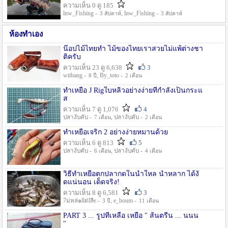
ความเห็น 0 ดู 185
lnw_Fishing -
, lnw_Fishing -
3 สัปดาห์
3 สัปดาห์
ห้องทำเอง
น๊อปไม้ไทยทำ ไม้ของไทยเราสวยไม่แพ้ต่างชา
ติครับ
ความเห็น 23 ดู 6,638
3
witbang -
, By_toto -
8 ปี
2 เดือน
ทำเหยื่อ J Rigใบหลิวอย่างง่ายที่กำลังเป็นกระแ
ส
ความเห็น 7 ดู 1,076
4
ปลางับคับ -
, ปลางับคับ -
7 เดือน
2 เดือน
ทำเหยื่อเจริก 2 อย่างง่ายหมานด้วย
ความเห็น 6 ดู 813
5
ปลางับคับ -
, ปลางับคับ -
6 เดือน
4 เดือน
วิธีทำเหยื่อตกปลากดในน้ำใหล น้ำหลาก ได้งั
ดแน่นอน เด็ดจริง!
ความเห็น 8 ดู 6,581
3
7ม่หล่๑llต่lลีe -
, e_boum -
3 ปี
11 เดือน
PART 3 ... รูปที่เหลือ เหยื่อ " ส้นตรีน ... นนน
"