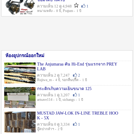
ความเห็น 12 ดู 4,948
1
หนามหลัง -
, Prajum -
8 ปี
1 ปี
ห้องอุปกรณ์ออกใหม่
The Anjumaraa คัน Hi-End รุ่นแรกจาก PREY
LAB
ความเห็น 2 ดู 7,247
2
Rujiwa_m -
, รอกลื่นปรื๊ด -
4 ปี
1 ปี
กระติกเก็บความเย็นขนาด 125
ความเห็น 1 ดู 3,207
1
artsave114 -
, sichangs -
1 ปี
1 ปี
MUSTAD JAW-LOK IN-LINE TREBLE HOO
K - 5X
ความเห็น 0 ดู 3,334
1
อู๊ดปากลำฯ -
2 ปี