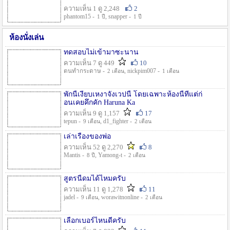
ความเห็น 1 ดู 2,248
2
phantom15 -
, snapper -
1 ปี
1 ปี
ห้องนั่งเล่น
ทดสอบไม่เข้ามาซะนาน
ความเห็น 7 ดู 449
10
ตนทำกระดาษ -
, nickpim007 -
2 เดือน
1 เดือน
พักนี้เงียบเหงาจังเวปนี้ โดยเฉพาะห้องนี้ที่แต่ก่
อนเคยคึกคัก Haruna Ka
ความเห็น 9 ดู 1,157
17
tepun -
, d1_fighter -
9 เดือน
2 เดือน
เล่าเรื่องของพ่อ
ความเห็น 52 ดู 2,270
8
Mantis -
, Yamong-t -
8 ปี
2 เดือน
สูตรนี้ดมได้ไหมครับ
ความเห็น 11 ดู 1,278
11
jadel -
, worawitnonline -
9 เดือน
2 เดือน
เลือกเบอร์ไหนดีครับ