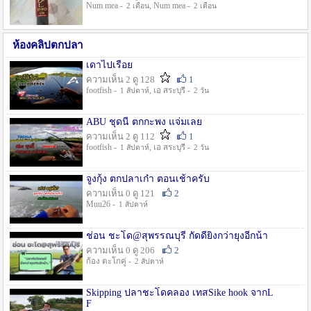
Num mea -
, Num mea -
2 เดือน
2 เดือน
ห้องคลิปตกปลา
เดาไปเรื่อย
ความเห็น 2 ดู 128
1
footfish -
, เอ สระบุรี -
1 สัปดาห์
2 วัน
ABU ชุดนี้ ตกกะพง แจ่มเลย
ความเห็น 2 ดู 112
1
footfish -
, เอ สระบุรี -
1 สัปดาห์
2 วัน
จูงกุ้ง ตกปลาเก๋า ตอนเช้าครับ
ความเห็น 0 ดู 121
2
Muu26 -
1 สัปดาห์
ช่อน ชะโด@สุพรรณบุรี กัดดียิ่งกว่ายุงอีกน้า
ความเห็น 0 ดู 206
2
ก้อง ตะโกคู่ -
2 สัปดาห์
Skipping ปลาชะโดคลอง เทสSike hook จากL
F