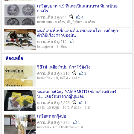
เหรียญบาท ร.9 ที่แพงเป็นแสนบาท ที่มาเป็นอ
ย่างไร
ความเห็น 3 ดู 944
4
manit.com -
, d1_fighter -
9 เดือน
8 เดือน
มนต์เสน่ห์เหยื่อแฮนด์เมดของคนไทย เหยื่อทุก
ตัวก็มีเรื่องราวของมัน
ความเห็น 0 ดู 712
1
fishingover -
9 เดือน
ห้องเหยื่อ
วิธืใช้ เหยื่อรำบ่ม น้าๆใช้ยังไง
ความเห็น 2 ดู 3,216
2
birdke70 -
, บั้งไฟ -
1 ปี
1 เดือน
หนอนยางGary YAMAMOTO ชอบส่วนตัวครั
บ... เลยจัดมาจากญี่ปุ่นเลย..
ความเห็น 8 ดู 5,876
1
อาร์ม นครปฐม -
, ดิน117 -
10 ปี
1 ปี
เหยื่อสดตกกุ้งบ่อ
ความเห็น 8 ดู 7,379
1
monchai -
, Devilsmall -
4 ปี
1 ปี