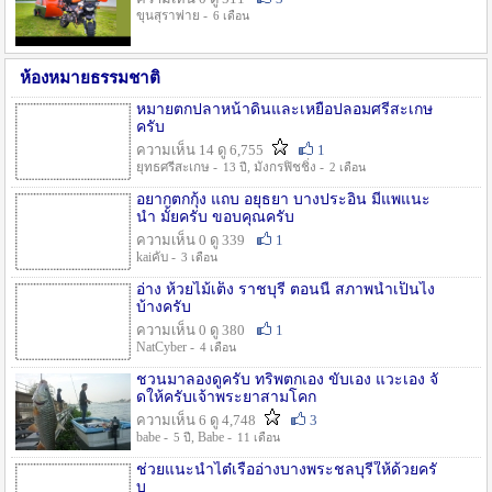
ขุนสุราพ่าย -
6 เดือน
ห้องหมายธรรมชาติ
หมายตกปลาหน้าดินและเหยื่อปลอมศรีสะเกษ
ครับ
ความเห็น 14 ดู 6,755
1
ยุทธศรีสะเกษ -
, มังกรฟิชชิ่ง -
13 ปี
2 เดือน
อยากตกกุ้ง แถบ อยุธยา บางประอิน มีแพแนะ
นำ มั้ยครับ ขอบคุณครับ
ความเห็น 0 ดู 339
1
kaiคับ -
3 เดือน
อ่าง ห้วยไม้เต็ง ราชบุรี ตอนนี้ สภาพน้ำเป็นไง
บ้างครับ
ความเห็น 0 ดู 380
1
NatCyber -
4 เดือน
ชวนมาลองดูครับ ทริพตกเอง ขับเอง แวะเอง จั
ดให้ครับเจ้าพระยาสามโคก
ความเห็น 6 ดู 4,748
3
babe -
, Babe -
5 ปี
11 เดือน
ช่วยแนะนำไต๋เรืออ่างบางพระชลบุรีให้ด้วยครั
บ