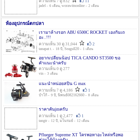
ความเห็น 7 ดู 832
11
jadel -
, worawitnonline -
6 เดือน
2 เดือน
ห้องอุปกรณ์ตกปลา
เรามาล้างรอก ABU 6500C ROCKET เองกันเถ
อะ..!!!
ความเห็น 30 ดู 31,044
2
tanapat t. -
, Seagull20 -
18 ปี
1 เดือน
อยากเปลี่ยนน็อป TICA CANDO ST3500 ขอ
คำแนะนำครับ
ความเห็น 0 ดู 277
vin -
3 เดือน
แนะนำหน่อยสปิน G max
ความเห็น 7 ดู 4,186
1
ป๋าโก้ -
, นิพนธ์082162660 -
9 ปี
8 เดือน
ราคาคันjmครับ
ความเห็น 1 ดู 2,477
1
tangtr -
, มโนรมย์ -
12 ปี
12 เดือน
Pflueger Supreme XT ใครพอหาอะไหล่หรือพอ
ซ่อมได้บ้างครับ