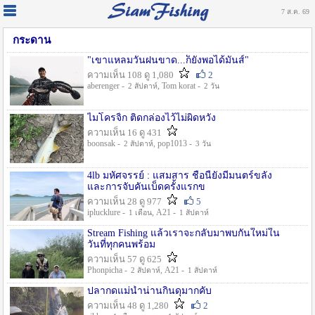
7 ส.ค. 69
กระดาน
"เขาแหลมวันฝนขาด...ก็ยังพอได้มันส์"
ความเห็น 108 ดู 1,080
2
aberenger -
, Tom korat -
2 สัปดาห์
2 วัน
ไมโครจิ้ก ติดกล่องไว้ไม่ผิดหวัง
ความเห็น 16 ดู 431
boonsak -
, pop1013 -
2 สัปดาห์
3 วัน
4lb มหัศจรรย์ : แสมสาร ชื่อนี้ยังมีมนตร์ขลัง
และการจับคันเบ็ดครั้งแรกข
ความเห็น 28 ดู 977
5
iplucklure -
, A21 -
1 เดือน
1 สัปดาห์
Stream Fishing แล้วเราจะกลับมาพบกันใหม่ใน
วันที่ทุกคนพร้อม
ความเห็น 57 ดู 625
Phonpicha -
, A21 -
2 สัปดาห์
1 สัปดาห์
ปลากดแม่น้ำน่านกินดุมากคับ
ความเห็น 48 ดู 1,280
2