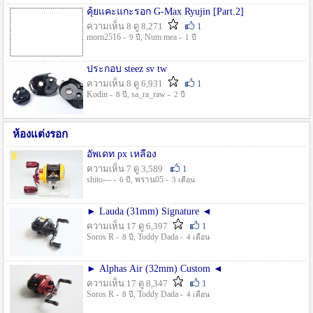
คุ้ยแคะแกะรอก G-Max Ryujin [Part.2]
ความเห็น 8 ดู 8,271
1
morn2516 -
, Num mea -
9 ปี
1 ปี
ประกอบ steez sv tw
ความเห็น 8 ดู 6,931
1
Kodin -
, sa_ra_raw -
8 ปี
2 ปี
ห้องแต่งรอก
อัพเดท px เหลือง
ความเห็น 7 ดู 3,589
1
shito--- -
, พราน05 -
6 ปี
3 เดือน
► Lauda (31mm) Signature ◄
ความเห็น 17 ดู 6,397
1
Soros R -
, Toddy Dada -
8 ปี
4 เดือน
► Alphas Air (32mm) Custom ◄
ความเห็น 17 ดู 8,347
1
Soros R -
, Toddy Dada -
8 ปี
4 เดือน