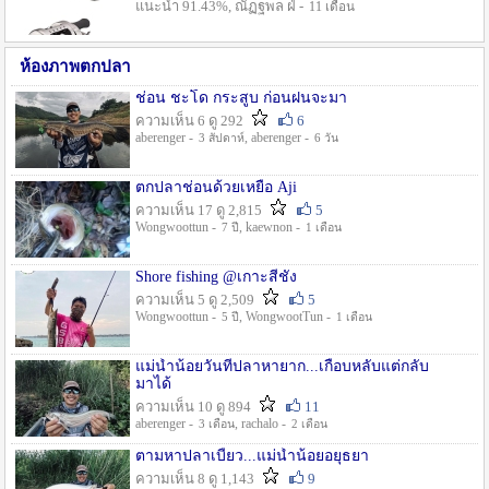
แนะนำ 91.43%, ณัฏฐพล ฝ่ -
11 เดือน
ห้องภาพตกปลา
ช่อน ชะโด กระสูบ ก่อนฝนจะมา
ความเห็น 6 ดู 292
6
aberenger -
, aberenger -
3 สัปดาห์
6 วัน
ตกปลาช่อนด้วยเหยื่อ Aji
ความเห็น 17 ดู 2,815
5
Wongwoottun -
, kaewnon -
7 ปี
1 เดือน
Shore fishing @เกาะสีชัง
ความเห็น 5 ดู 2,509
5
Wongwoottun -
, WongwootTun -
5 ปี
1 เดือน
แม่น้ำน้อยวันที่ปลาหายาก...เกือบหลับแต่กลับ
มาได้
ความเห็น 10 ดู 894
11
aberenger -
, rachalo -
3 เดือน
2 เดือน
ตามหาปลาเบี้ยว...แม่น้ำน้อยอยุธยา
ความเห็น 8 ดู 1,143
9