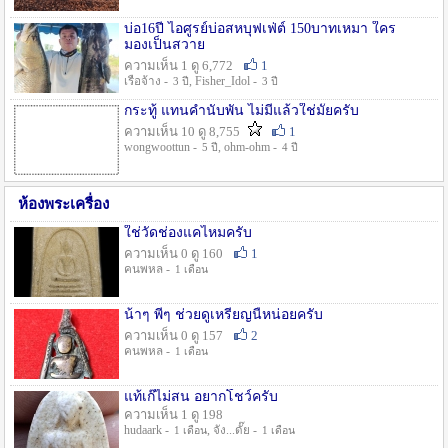
บ่อ16ปี ไอศูรย์บ่อสหบุฟเฟ่ต์ 150บาทเหมา ใคร
มองเป็นสวาย
ความเห็น 1 ดู 6,772
1
เรือจ้าง -
, Fisher_Idol -
3 ปี
3 ปี
กระทู้ แทนคำนับพัน ไม่มีแล้วใช่มั๊ยครับ
ความเห็น 10 ดู 8,755
1
wongwoottun -
, ohm-ohm -
5 ปี
4 ปี
ห้องพระเครื่อง
ใช่วัดช่องแคไหมครับ
ความเห็น 0 ดู 160
1
คนพหล -
1 เดือน
น้าๆ พี่ๆ ช่วยดูเหรียญนี้หน่อยครับ
ความเห็น 0 ดู 157
2
คนพหล -
1 เดือน
แท้เก๊ไม่สน อยากโชว์ครับ
ความเห็น 1 ดู 198
hudaark -
, จัง...ดั๊ย -
1 เดือน
1 เดือน