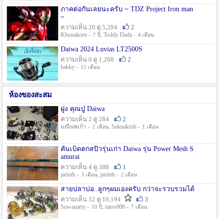
ภาคต่อกันเลยนะครับ ~ TDZ Project Iron man
~
ความเห็น 20 ดู 5,284
2
Khunakorn -
, Toddy Dada -
7 ปี
4 เดือน
Daiwa 2024 Luvias LT2500S
ความเห็น 0 ดู 1,268
2
hakky -
11 เดือน
ห้องของสะสม
ฝูง คุณปู่ Daiwa
ความเห็น 2 ดู 284
2
มณีนพเก้า -
, Saknakrub -
2 เดือน
1 เดือน
คันเบ็ดตกสปิ๋วรุ่นเก่า Daiwa รุ่น Power Mesh S
amurai
ความเห็น 4 ดู 388
1
jarinth -
, jarinth -
3 เดือน
2 เดือน
สายปลาบ่อ..ลูกๆผมเองครับ กว่าจะรวบรวมได้
ความเห็น 32 ดู 10,194
3
Suwanarty -
, tatoo006 -
10 ปี
7 เดือน